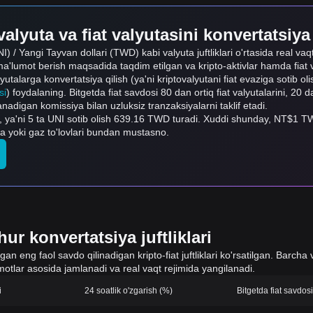
alyuta va fiat valyutasini konvertatsiya
) / Yangi Tayvan dollari (TWD) kabi valyuta juftliklari o'rtasida real vaqt
ma'lumot berish maqsadida taqdim etilgan va kripto-aktivlar hamda fiat va
alyutalarga konvertatsiya qilish (ya'ni kriptovalyutani fiat evaziga sotib o
si
) foydalaning. Bitgetda fiat savdosi 80 dan ortiq fiat valyutalarini, 20 dan
adigan komissiya bilan uzluksiz tranzaksiyalarni taklif etadi.
, ya'ni 5 ta UNI sotib olish 639.16 TWD turadi. Xuddi shunday, NT$
ma yoki gaz to'lovlari bundan mustasno.
ur konvertatsiya juftliklari
 eng faol savdo qilinadigan kripto-fiat juftliklari ko'rsatilgan. Barcha v
otlar asosida jamlanadi va real vaqt rejimida yangilanadi.
i
24 soatlik o'zgarish (%)
Bitgetda fiat savdo