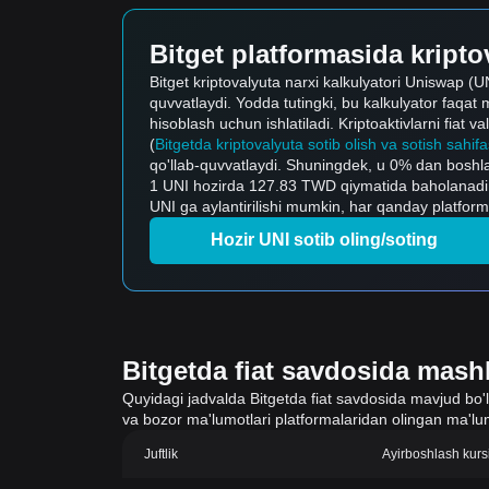
Bitget platformasida kriptov
Bitget kriptovalyuta narxi kalkulyatori Uniswap (UNI
quvvatlaydi. Yodda tutingki, bu kalkulyator faqat 
hisoblash uchun ishlatiladi. Kriptoaktivlarni fiat v
(
Bitgetda kriptovalyuta sotib olish va sotish sahifa
qo'llab-quvvatlaydi. Shuningdek, u 0% dan boshlan
1 UNI hozirda 127.83 TWD qiymatida baholanadi
UNI ga aylantirilishi mumkin, har qanday platfor
Hozir UNI sotib oling/soting
Bitgetda fiat savdosida mashh
Quyidagi jadvalda Bitgetda fiat savdosida mavjud bo'lgan
va bozor ma'lumotlari platformalaridan olingan ma'lum
Juftlik
Ayirboshlash kurs