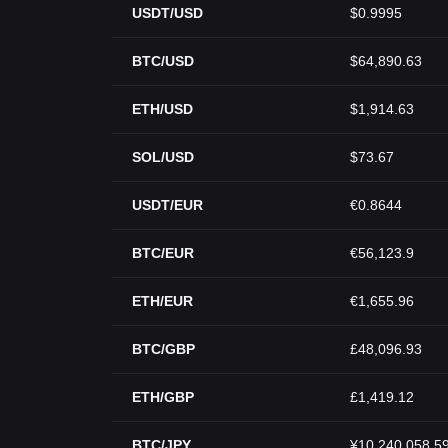
USDT/USD
$0.9995
BTC/USD
$64,890.63
ETH/USD
$1,914.63
SOL/USD
$73.67
USDT/EUR
€0.8644
BTC/EUR
€56,123.9
ETH/EUR
€1,655.96
BTC/GBP
£48,096.93
ETH/GBP
£1,419.12
BTC/JPY
¥10,240,058.5