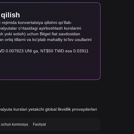
 qilish
 rejimida konvertatsiya qilishni qo'llab-
lyutalar o'rtasidagi ayirboshlash kurslarini
lish yoki sotish) uchun Bitget fiat savdosidan
 ortiq tillarni va ko'plab mahalliy to'lov usullarini
1 TWD 0.007823 UNI ga, NT$50 TWD esa 0.03911
alyuta kurslari yetakchi global likvidlik provayderlari
si uchun komissiya
Faoliyat