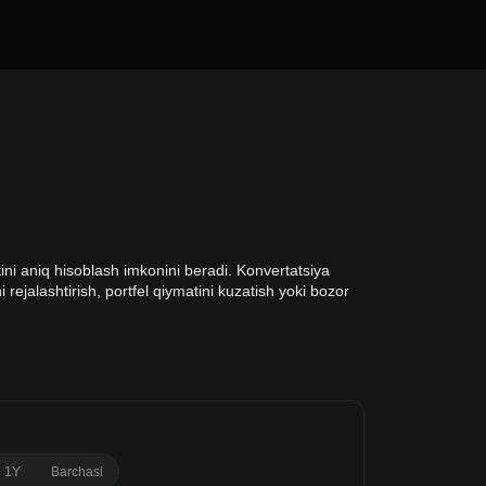
ni aniq hisoblash imkonini beradi. Konvertatsiya
 rejalashtirish, portfel qiymatini kuzatish yoki bozor
1Y
Barchasi