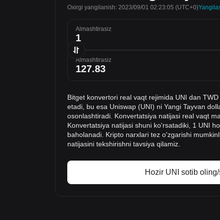
Oxirgi yangilanish: 2023/09/01 02:23:05
(UTC+0)
Yangila
Almashtirasiz
Almashtirasiz
Bitget konvertori real vaqt rejimida UNI dan TWD
etadi, bu esa Uniswap (UNI) ni Yangi Tayvan dolla
osonlashtiradi. Konvertatsiya natijasi real vaqt m
Konvertatsiya natijasi shuni ko'rsatadiki, 1 UNI
baholanadi. Kripto narxlari tez o'zgarishi mumkinl
natijasini tekshirishni tavsiya qilamiz.
Hozir UNI sotib oling/