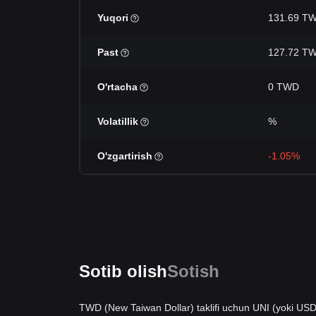
Yuqori
131.69 T
Past
127.72 T
O'rtacha
0 TWD
Volatillik
%
O'zgartirish
-1.05%
Sotib olish
Sotish
TWD (New Taiwan Dollar) taklifi uchun UNI (yoki USDT