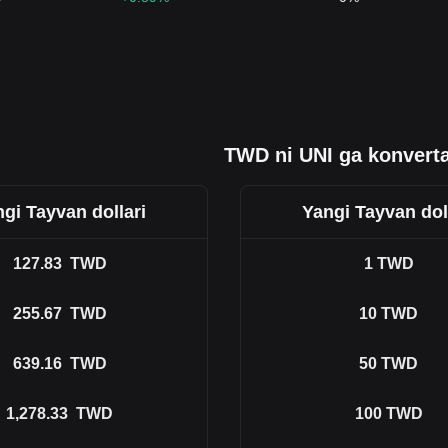
TWD ni UNI ga konverta
gi Tayvan dollari
Yangi Tayvan dol
127.83
TWD
1
TWD
255.67
TWD
10
TWD
639.16
TWD
50
TWD
1,278.33
TWD
100
TWD