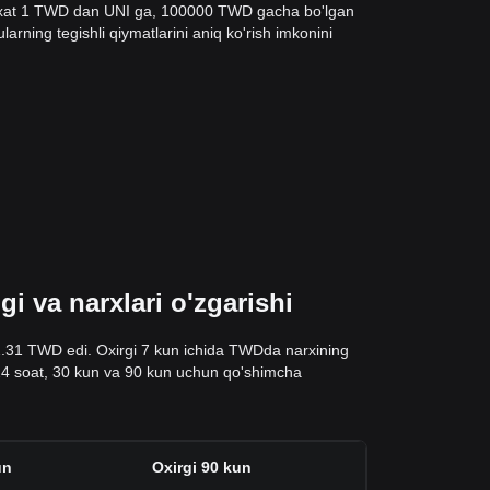
'yxat 1 TWD dan UNI ga, 100000 TWD gacha bo'lgan
arning tegishli qiymatlarini aniq ko'rish imkonini
 va narxlari o'zgarishi
2.31 TWD edi. Oxirgi 7 kun ichida TWDda narxining
gi 24 soat, 30 kun va 90 kun uchun qo'shimcha
un
Oxirgi 90 kun