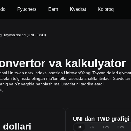
vdo
Fyuchers
Earn
Kvadrat
Ko'proq
i Tayvan dollari (UNI - TWD)
nvertor va kalkulyator
lobal Uniswap narx indeksi asosida Uniswap/Yangi Tayvan dollari qiymati
rxlari to'g'risida olingan ma'lumotlar asosida shakllantiriladi. Savdolarni
 aniq va o'z vaqtida baholash ma'lumotlarini taqdim etadi.
+0
UNI dan TWD grafigi
dollari
1K
7K
1 oy
3 oy