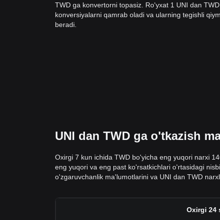
TWD ga konvertorni topasiz. Ro'yxat 1 UNI dan TWD
konversiyalarni qamrab oladi va ularning tegishli qiyma
beradi.
UNI dan TWD ga o'tkazish ma'
Oxirgi 7 kun ichida TWD bo'yicha eng yuqori narxi 1
eng yuqori va eng past ko'rsatkichlari o'rtasidagi ni
o'zgaruvchanlik ma'lumotlarini va UNI dan TWD narxla
Oxirgi 24 