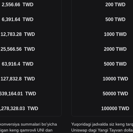
2,556.66
TWD
200
TWD
6,391.64
TWD
500
TWD
12,783.28
TWD
1000
TWD
25,566.56
TWD
2000
TWD
63,916.4
TWD
5000
TWD
127,832.8
TWD
10000
TWD
639,164.01
TWD
50000
TWD
,278,328.03
TWD
100000
TWD
n konversiya summalari bo'yicha
Yuqoridagi jadvalda siz keng tar
adigan keng qamrovli UNI dan
Uniswap dagi Yangi Tayvan dolla