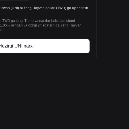
wap (UNI) ni Yangi Tayvan dollari (TWD) ga aylantirish
 TWD ga teng. Trend va narxlar jadvallari shuni
1.05% oshgan va oxirgi 24 soat ichida Yangi Tayvan
shdi.
Hozirgi UNI narxi