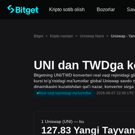
Kripto sotib olish
Bozorlar
Sa
Bitget
>
Kripto narxlari
>
Uniswap Narxi
>
Uniswap - Yang
UNI dan TWDga ko
Bitgetning UNI/TWD konverteri real vaqt rejimidagi g
kursi to'g'risidagi ma'lumotlar global Uniswap savdo na
dinamikasini kuzatishdan qat'i nazar, konvertor sizga
Real vaqt rejimidagi ma'lumotlar
·
2026-08-07 22:40 UTC
1 Uniswap (UNI) — bu
127.83
Yangi Tayvan 