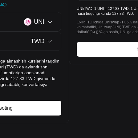
sh
UNI/TWD: 1 UNI = 127.83 TWD. 1 Unis
narxi bugungi kunda 127.83 TWD.
UNI
Oxirgi 1D ichida Uniswap -1.05% dan
koʻrsatadiki, Uniswap(UNI) TWD ga -
dollari(\{9\) }) % ga oshib, UNI ga eri
TWD
 ga almashish kurslarini taqdim
ri (TWD) ga aylantirishni
a'lumotlariga asoslanadi.
 hozirda 127.83 TWD qiymatida
igi sababli, konvertatsiya
soting