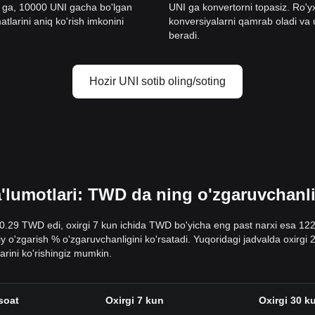
 ga, 10000 UNI gacha bo'lgan
UNI ga konvertorni topasiz. Ro
tlarini aniq ko'rish imkonini
konversiyalarni qamrab oladi va ul
beradi.
Hozir UNI sotib oling/soting
lumotlari: TWD da ning o'zgaruvchanligi
40.29 TWD edi, oxirgi 7 kun ichida TWD bo'yicha eng past narxi esa 12
sbiy o'zgarish % o'zgaruvchanligini ko'rsatadi. Yuqoridagi jadvalda oxir
rini ko'rishingiz mumkin.
soat
Oxirgi 7 kun
Oxirgi 30 k