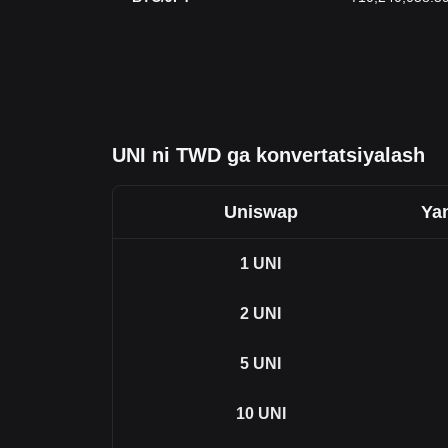
UNI ni TWD ga konvertatsiyalash
Uniswap
Yan
1
UNI
2
UNI
5
UNI
10
UNI