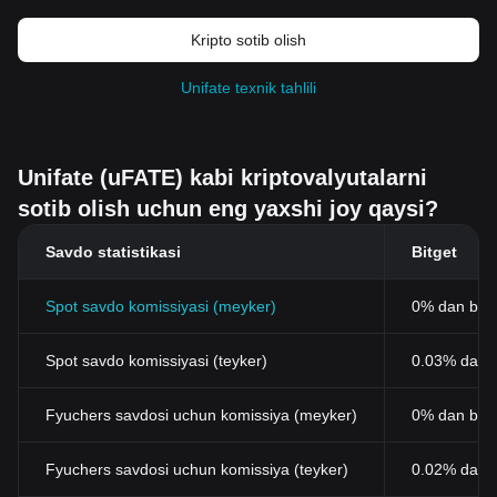
Kripto sotib olish
Unifate texnik tahlili
Unifate (uFATE) kabi kriptovalyutalarni
sotib olish uchun eng yaxshi joy qaysi?
Savdo statistikasi
Bitget
Spot savdo komissiyasi (meyker)
0% dan bos
Spot savdo komissiyasi (teyker)
0.03% dan b
Fyuchers savdosi uchun komissiya (meyker)
0% dan bos
Fyuchers savdosi uchun komissiya (teyker)
0.02% dan 