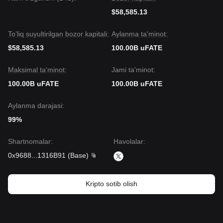
$58,585.13
To’liq suyultirilgan bozor kapitali:
Aylanma ta'minot:
$58,585.13
100.00B uFATE
Maksimal ta'minot:
Jami ta'minot:
100.00B uFATE
100.00B uFATE
Aylanma darajasi:
99%
Shartnomalar
:
Havolalar
:
0x9688
...
1316B91
(
Base
)
Kripto sotib olish