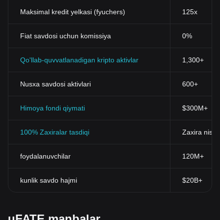
Maksimal kredit yelkasi (fyuchers)
125x
Fiat savdosi uchun komissiya
0%
Qo'llab-quvvatlanadigan kripto aktivlar
1,300+
Nusxa savdosi aktivlari
600+
Himoya fondi qiymati
$300M+
100% Zaxiralar tasdiqi
Zaxira nisba
foydalanuvchilar
120M+
kunlik savdo hajmi
$20B+
uFATE manbalar