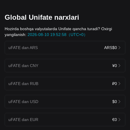
Global Unifate narxlari
Hozirda boshqa valyutalarda Unifate qancha turadi? Oxirgi
yangilanish:
2026-08-10 19:52:58（UTC+0）
uFATE dan ARS
ARS$0
uFATE dan CNY
¥0
uFATE dan RUB
₽0
uFATE dan USD
$0
uFATE dan EUR
€0