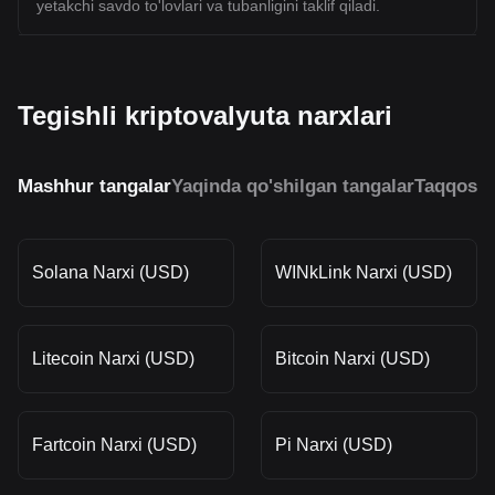
yetakchi savdo to'lovlari va tubanligini taklif qiladi.
Tegishli kriptovalyuta narxlari
Mashhur tangalar
Yaqinda qo'shilgan tangalar
Taqqosla
Solana Narxi (USD)
WINkLink Narxi (USD)
Litecoin Narxi (USD)
Bitcoin Narxi (USD)
Fartcoin Narxi (USD)
Pi Narxi (USD)