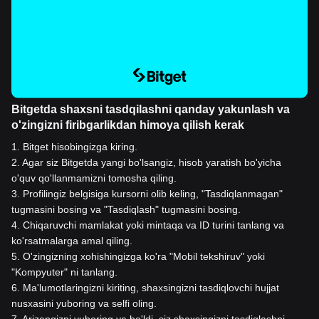
Bitgetda shaxsni tasdqilashni qanday yakunlash va
o'zingizni firibgarlikdan himoya qilish kerak
1
.
Bitget hisobingizga kiring.
2
.
Agar siz Bitgetda yangi bo'lsangiz, hisob yaratish bo'yicha
o'quv qo'llanmamizni tomosha qiling.
3
.
Profilingiz belgisiga kursorni olib keling, "Tasdiqlanmagan"
tugmasini bosing va "Tasdiqlash" tugmasini bosing.
4
.
Chiqaruvchi mamlakat yoki mintaqa va ID turini tanlang va
ko'rsatmalarga amal qiling.
5
.
O'zingizning xohishingizga ko'ra "Mobil tekshiruv" yoki
"Kompyuter" ni tanlang.
6
.
Ma'lumotlaringizni kiriting, shaxsingizni tasdiqlovchi hujjat
nusxasini yuboring va selfi oling.
7
.
Arizangizni yuboring va bo'ldi, siz shaxsingizni tasdiqlashni