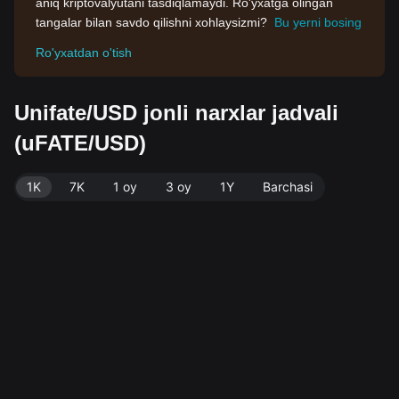
aniq kriptovalyutani tasdiqlamaydi. Ro'yxatga olingan
tangalar bilan savdo qilishni xohlaysizmi?
Bu yerni bosing
Ro'yxatdan o'tish
Unifate/USD jonli narxlar jadvali
(uFATE/USD)
1K
7K
1 oy
3 oy
1Y
Barchasi