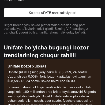
Ko'proq uFATE narx kalkulyatori
Bitget barcha yirik savdo platformalari orasida eng past
tranzaksiya to'lovlarini taklif qiladi. Sizning VIP darajangiz
qanchalik yuqori bo'lsa, tariflar shunchalik qulay bo'ladi.
Unifate bo'yicha bugungi bozor
trendlarining chuqur tahlili
Unifate bozor xulosasi
Unifate (uFATE) ning joriy narxi $0.{6}5859, 24 soatlik
o'zgarish esa 0.00%. Joriy bozor kapitallashuvi taxminan
$58,585.13, 24 soatlik savdo hajmi esa $0.00.
Bozorni tushunib oldingiz, endi sotib olish va savdo qilish
vaqti keldi 100 milliondan ortiq kripto foydalanuvchi Bitgetda
savdo qilishni tanlaydi. Bitget Unifate kabi kripto aktivlar
uchun sotib olish, sotish, spot savdo, fyuchers savdosi, on-