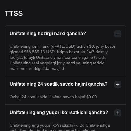
TTSS
Unifate ning hozirgi narxi qancha?
Unifatening jonli narxi (uFATE/USD) uchun $0, joriy bozor
qiymati $58,585.13 USD. Kripto bozorida 24/7 doimiy
faoliyat tufayli Unifate qiymati tez-tez o'zgarib turadi.
Unifatening real vaqtdagi joriy narxi va uning tarixiy
maʼlumotlari Bitget’da mavjud.
Unifate ning 24 soatlik savdo hajmi qancha?
Oxirgi 24 soat ichida Unifate savdo hajmi $0.00.
Unifatening eng yuqori koʻrsatkichi qancha?
Unifatening eng yuqori ko‘rsatkichi --. Bu Unifate ishga
tushirilgandan beri eng yuqori narx hisoblanadi.