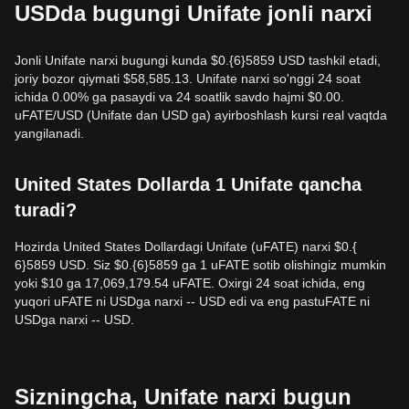
USDda bugungi Unifate jonli narxi
Jonli Unifate narxi bugungi kunda $0.{​6}5859 USD tashkil etadi,
joriy bozor qiymati $58,585.13. Unifate narxi so'nggi 24 soat
ichida 0.00% ga pasaydi va 24 soatlik savdo hajmi $0.00.
uFATE/USD (Unifate dan USD ga) ayirboshlash kursi real vaqtda
yangilanadi.
United States Dollarda 1 Unifate qancha
turadi?
Hozirda United States Dollardagi Unifate (uFATE) narxi $0.{​
6}5859 USD. Siz $0.{​6}5859 ga 1 uFATE sotib olishingiz mumkin
yoki $10 ga 17,069,179.54 uFATE. Oxirgi 24 soat ichida, eng
yuqori uFATE ni USDga narxi -- USD edi va eng pastuFATE ni
USDga narxi -- USD.
Sizningcha, Unifate narxi bugun