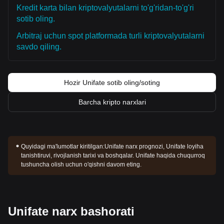
Kredit karta bilan kriptovalyutalarni to'g'ridan-to'g'ri
sotib oling.
Arbitraj uchun spot platformada turli kriptovalyutalarni
savdo qiling.
Hozir Unifate sotib oling/soting
Barcha kripto narxlari
Quyidagi ma'lumotlar kiritilgan:
Unifate narx prognozi, Unifate loyiha
tanishtiruvi, rivojlanish tarixi va boshqalar. Unifate haqida chuqurroq
tushuncha olish uchun o'qishni davom eting.
Unifate narx bashorati