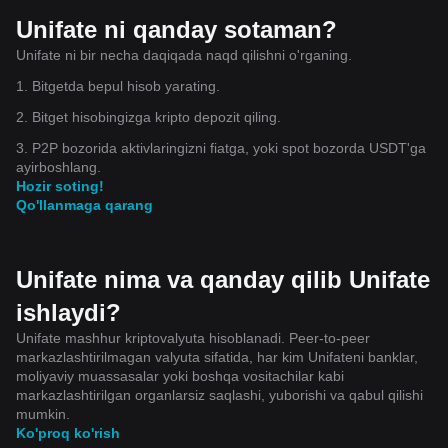
Unifate ni qanday sotaman?
Unifate ni bir necha daqiqada naqd qilishni o'rganing.
1. Bitgetda bepul hisob yarating.
2. Bitget hisobingizga kripto depozit qiling.
3. P2P bozorida aktivlaringizni fiatga, yoki spot bozorda USDT'ga
ayirboshlang.
Hozir soting!
Qo'llanmaga qarang
Unifate nima va qanday qilib Unifate
ishlaydi?
Unifate mashhur kriptovalyuta hisoblanadi. Peer-to-peer
markazlashtirilmagan valyuta sifatida, har kim Unifateni banklar,
moliyaviy muassasalar yoki boshqa vositachilar kabi
markazlashtirilgan organlarsiz saqlashi, yuborishi va qabul qilishi
mumkin.
Ko'proq ko'rish