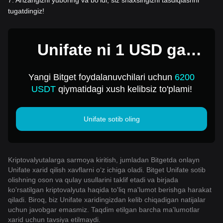
tugatdingiz!
Unifate ni 1 USD ga
sotib oling
Yangi Bitget foydalanuvchilari uchun
6200
USDT
qiymatidagi xush kelibsiz to'plami!
Unifate sotib oling
Kriptovalyutalarga sarmoya kiritish, jumladan Bitgetda onlayn
Unifate xarid qilish xavflarni o‘z ichiga oladi. Bitget Unifate sotib
olishning oson va qulay usullarini taklif etadi va birjada
ko'rsatilgan kriptovalyuta haqida to'liq ma'lumot berishga harakat
qiladi. Biroq, biz Unifate xaridingizdan kelib chiqadigan natijalar
uchun javobgar emasmiz. Taqdim etilgan barcha ma'lumotlar
xarid uchun tavsiya etilmaydi.