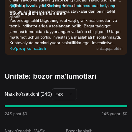
chain savdo va steyking kabi keng turdagi savdo usullarini
qo'llab-quvvatlaydi. Shuningdek, u butun sanoat bo'yicha
Bitgetda bepul hisob oching va hoziroq savdoni boshlang!
eng qulay tranzaksiya komissiya stavkalaridan birini taklif
Xavf xaqida ogohlantirish
qiladi!
Yuqoridagi tahlil Bitgetning real vaqt grafik ma'lumotlari va
texnik indikatorlariga asoslangan bo'lib, Bitget tadqiqot
jamoasi tomonidan tayyorlangan va ko'rib chiqilgan. U faqat
ma'lumot uchun bo'lib, investitsiya maslahati hisoblanmaydi.
Kriptovalyuta narxlari yuqori volatillikka ega. Investitsiya
qarorlarini o'zingizning riskga chidamliligingiz asosida qabul
Ko'proq ko'rsatish
5 daqiqa oldin
qiling.
Unifate: bozor ma'lumotlari
Narx ko'rsatkichi (24S)
24S
24S past $0
24S yuqori $0
Narx o'zgarishi (24S):
Bozor kapitali: