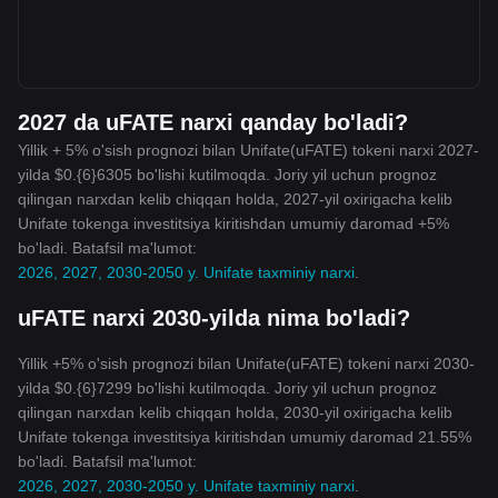
2027 da uFATE narxi qanday bo'ladi?
Yillik + 5% o'sish prognozi bilan Unifate(uFATE) tokeni narxi 2027-
yilda $0.{6}6305 bo'lishi kutilmoqda. Joriy yil uchun prognoz
qilingan narxdan kelib chiqqan holda, 2027-yil oxirigacha kelib
Unifate tokenga investitsiya kiritishdan umumiy daromad +5%
bo'ladi. Batafsil ma'lumot:
2026, 2027, 2030-2050 y. Unifate taxminiy narxi
.
uFATE narxi 2030-yilda nima bo'ladi?
Yillik +5% o'sish prognozi bilan Unifate(uFATE) tokeni narxi 2030-
yilda $0.{6}7299 bo'lishi kutilmoqda. Joriy yil uchun prognoz
qilingan narxdan kelib chiqqan holda, 2030-yil oxirigacha kelib
Unifate tokenga investitsiya kiritishdan umumiy daromad 21.55%
bo'ladi. Batafsil ma'lumot:
2026, 2027, 2030-2050 y. Unifate taxminiy narxi
.