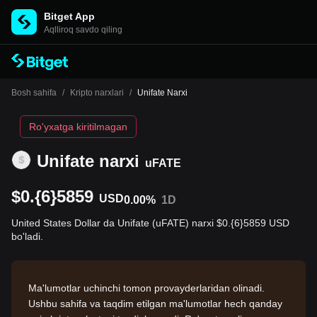
Bitget App
Aqlliroq savdo qiling
Bosh sahifa
/
Kripto narxlari
/
Unifate Narxi
Ro'yxatga kiritilmagan
Unifate narxi
uFATE
$0.{6}5859
USD
0.00%
1D
United States Dollar da Unifate (uFATE) narxi $0.{6}5859 USD
bo'ladi.
Ma'lumotlar uchinchi tomon provayderlaridan olinadi.
Ushbu sahifa va taqdim etilgan ma'lumotlar hech qanday