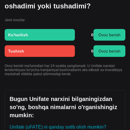
oshadimi yoki tushadimi?
Jami ovozlar:
Ko'tarilish
0
Ovoz berish
Tushish
0
Ovoz berish
Ovoz berish ma'lumotlari har 24 soatda yangilanadi. U Unifate narxlari
tendentsiyasi bo'yicha hamjamiyat bashoratlarini aks ettiradi va investitsiya
maslahati sifatida qabul qilinmasligi kerak.
Bugun Unifate narxini bilganingizdan
so'ng, boshqa nimalarni o'rganishingiz
mumkin:
Unifate (uFATE) ni qanday sotib olish mumkin?