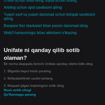
O'sish uchun sotib oling, foyda uchun soting
Arbitraj uchun spot savdosini qiling
Yuqori xavf va yuqori daromad uchun kelajak savdosini
qiling
Barqaror foiz stavkalari bilan passiv daromad oling
Web3 hamyoningiz bilan aktivlarni o'tkazing
Unifate ni qanday qilib sotib
olaman?
Bir necha daqiqada birinchi Unifate qanday olishni bilib oling.
1. Bitgetda bepul hisob yarating.
2. Moliyalashtirish usulini tanlang.
3. Maqsad qilgan kriptoingizni sotib oling.
Hozir sotib oling!
Qo'llanmaga qarang