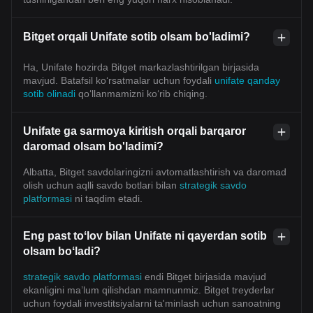
Bitget orqali Unifate sotib olsam bo'ladimi?
Ha, Unifate hozirda Bitget markazlashtirilgan birjasida
mavjud. Batafsil koʻrsatmalar uchun foydali
unifate qanday
sotib olinadi
qoʻllanmamizni koʻrib chiqing.
Unifate ga sarmoya kiritish orqali barqaror
daromad olsam bo'ladimi?
Albatta, Bitget savdolaringizni avtomatlashtirish va daromad
olish uchun aqlli savdo botlari bilan
strategik savdo
platformasi
ni taqdim etadi.
Eng past toʻlov bilan Unifate ni qayerdan sotib
olsam boʻladi?
strategik savdo platformasi
endi Bitget birjasida mavjud
ekanligini ma’lum qilishdan mamnunmiz. Bitget treyderlar
uchun foydali investitsiyalarni ta'minlash uchun sanoatning