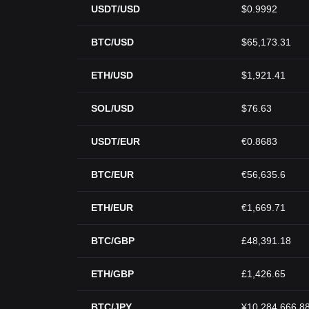
USDT/USD
$0.9992
BTC/USD
$65,173.31
ETH/USD
$1,921.41
SOL/USD
$76.63
USDT/EUR
€0.8683
BTC/EUR
€56,635.6
ETH/EUR
€1,669.71
BTC/GBP
£48,391.18
ETH/GBP
£1,426.65
BTC/JPY
¥10,284,666.8