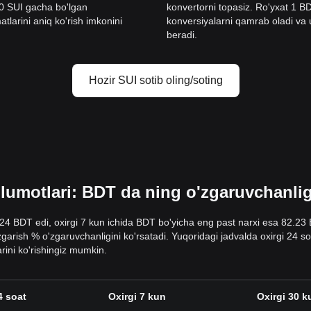
00 SUI gacha bo'lgan
konvertorni topasiz. Ro'yxat 1 
tlarini aniq ko'rish imkonini
konversiyalarni qamrab oladi va ul
beradi.
Hozir SUI sotib oling/soting
umotlari: BDT da ning o'zgaruvchanligi
.24 BDT edi, oxirgi 7 kun ichida BDT bo'yicha eng past narxi esa 82.23
o'zgarish % o'zgaruvchanligini ko'rsatadi. Yuqoridagi jadvalda oxirgi 24
rini ko'rishingiz mumkin.
4 soat
Oxirgi 7 kun
Oxirgi 30 k