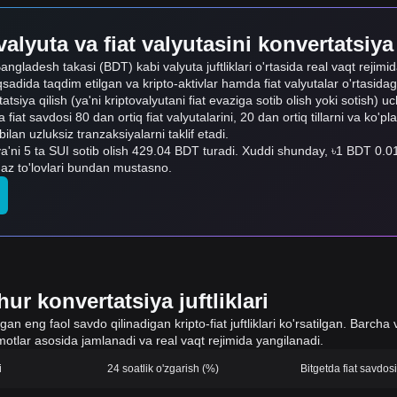
alyuta va fiat valyutasini konvertatsiya
Bangladesh takasi (BDT) kabi valyuta juftliklari o'rtasida real vaqt rejim
sadida taqdim etilgan va kripto-aktivlar hamda fiat valyutalar o'rtasida
rtatsiya qilish (ya'ni kriptovalyutani fiat evaziga sotib olish yoki sotish) 
 fiat savdosi 80 dan ortiq fiat valyutalarini, 20 dan ortiq tillarni va ko'pl
n uzluksiz tranzaksiyalarni taklif etadi.
a'ni 5 ta SUI sotib olish 429.04 BDT turadi. Xuddi shunday, ৳1 BDT 0
gaz to'lovlari bundan mustasno.
ur konvertatsiya juftliklari
 eng faol savdo qilinadigan kripto-fiat juftliklari ko'rsatilgan. Barcha v
otlar asosida jamlanadi va real vaqt rejimida yangilanadi.
i
24 soatlik o'zgarish (%)
Bitgetda fiat savdo