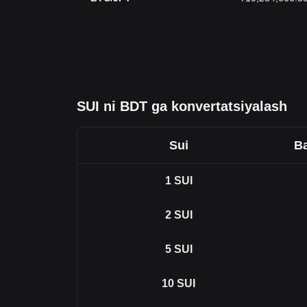
SUI ni BDT ga konvertatsiyalash
Sui
Ba
1
SUI
2
SUI
5
SUI
10
SUI