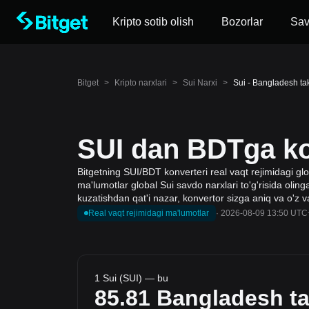
Kripto sotib olish
Bozorlar
Sa
Bitget
>
Kripto narxlari
>
Sui Narxi
>
Sui - Bangladesh ta
SUI dan BDTga ko
Bitgetning SUI/BDT konverteri real vaqt rejimidagi glo
ma'lumotlar global Sui savdo narxlari to'g'risida oling
kuzatishdan qat'i nazar, konvertor sizga aniq va o'z 
Real vaqt rejimidagi ma'lumotlar
·
2026-08-09 13:50 UTC
1 Sui (SUI) — bu
85.81
Bangladesh ta