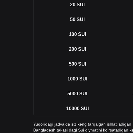
20
SUI
50
SUI
100
SUI
200
SUI
500
SUI
1000
SUI
5000
SUI
10000
SUI
Yuqoridagi jadvalda siz keng tarqalgan ishlatiladiga
Bangladesh takasi dagi Sui qiymatini ko'rsatadigan 