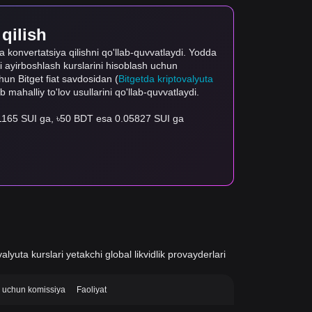
 qilish
ida konvertatsiya qilishni qo'llab-quvvatlaydi. Yodda
gi ayirboshlash kurslarini hisoblash uchun
uchun Bitget fiat savdosidan (
Bitgetda kriptovalyuta
ab mahalliy to'lov usullarini qo'llab-quvvatlaydi.
.01165 SUI ga, ৳50 BDT esa 0.05827 SUI ga
alyuta kurslari yetakchi global likvidlik provayderlari
si uchun komissiya
Faoliyat