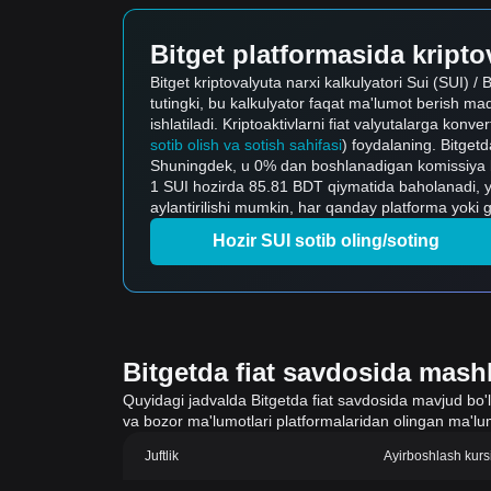
Bitget platformasida kriptov
Bitget kriptovalyuta narxi kalkulyatori Sui (SUI) / 
tutingki, bu kalkulyator faqat ma'lumot berish maq
ishlatiladi. Kriptoaktivlarni fiat valyutalarga konve
sotib olish va sotish sahifasi
) foydalaning. Bitgetda
Shuningdek, u 0% dan boshlanadigan komissiya bila
1 SUI hozirda 85.81 BDT qiymatida baholanadi, y
aylantirilishi mumkin, har qanday platforma yoki 
Hozir SUI sotib oling/soting
Bitgetda fiat savdosida mashh
Quyidagi jadvalda Bitgetda fiat savdosida mavjud bo'lgan
va bozor ma'lumotlari platformalaridan olingan ma'lum
Juftlik
Ayirboshlash kurs