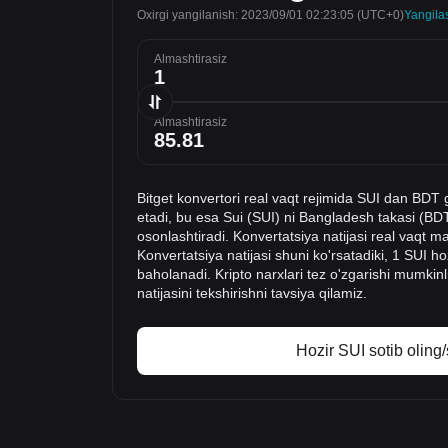
Oxirgi yangilanish: 2023/09/01 02:23:05
(UTC+0)
Yangila
Almashtirasiz
Almashtirasiz
Bitget konvertori real vaqt rejimida SUI dan BDT 
etadi, bu esa Sui (SUI) ni Bangladesh takasi (BDT
osonlashtiradi. Konvertatsiya natijasi real vaqt m
Konvertatsiya natijasi shuni ko'rsatadiki, 1 SUI 
baholanadi. Kripto narxlari tez o'zgarishi mumkinl
natijasini tekshirishni tavsiya qilamiz.
Hozir SUI sotib oling/