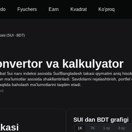
vdo
Fyuchers
Earn
Kvadrat
Ko'proq
kasi (SUI - BDT)
nvertor va kalkulyator
bal Sui narx indeksi asosida Sui/Bangladesh takasi qiymatini aniq hisobl
an ma'lumotlar asosida shakllantiriladi. Savdolarni rejalashtirish, portfe
vaqtida baholash ma'lumotlarini taqdim etadi.
+0
SUI dan BDT grafigi
kasi
1K
7K
1 oy
3 oy