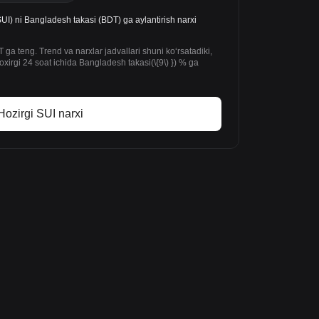
UI) ni Bangladesh takasi (BDT) ga aylantirish narxi
ga teng. Trend va narxlar jadvallari shuni koʻrsatadiki,
irgi 24 soat ichida Bangladesh takasi(\{9\) }) % ga
Hozirgi SUI narxi