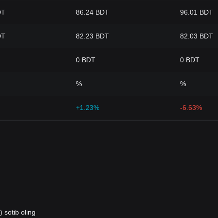
DT
86.24 BDT
96.01 BDT
DT
82.23 BDT
82.03 BDT
0 BDT
0 BDT
%
%
+1.23%
-6.63%
 sotib oling