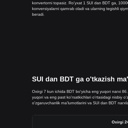
konvertorni topasiz. Ro'yxat 1 SUI dan BDT ga, 100
konversiyalarni qamrab oladi va ularning tegishli qiyma
beradi.
SUI dan BDT ga o'tkazish ma'l
Oxirgi 7 kun ichida BDT bo'yicha eng yuqori narxi 86
yuqori va eng past ko'rsatkichlari o'rtasidagi nisbiy 
o'zgaruvchanlik ma'lumotlarini va SUI dan BDT narxla
Oxirgi 2