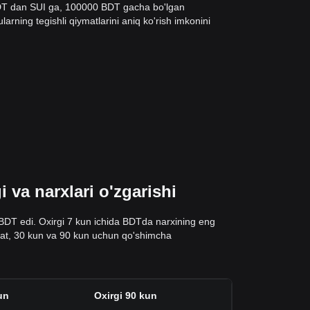
BDT dan SUI ga, 100000 BDT gacha bo'lgan
arning tegishli qiymatlarini aniq ko'rish imkonini
 va narxlari o'zgarishi
 BDT edi. Oxirgi 7 kun ichida BDTda narxining eng
 soat, 30 kun va 90 kun uchun qo'shimcha
un
Oxirgi 90 kun