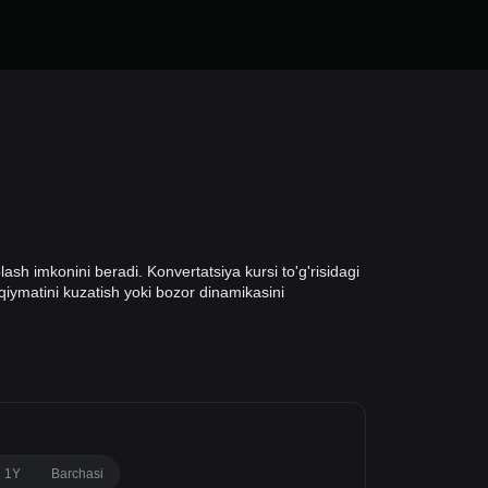
ash imkonini beradi. Konvertatsiya kursi to'g'risidagi
l qiymatini kuzatish yoki bozor dinamikasini
1Y
Barchasi