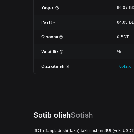
Yuqori
86.97 B
Past
84.89 B
O'rtacha
0 BDT
Volatillik
%
O'zgartirish
+0.42%
Sotib olish
Sotish
BDT (Bangladeshi Taka) taklifi uchun SUI (yoki USDT)