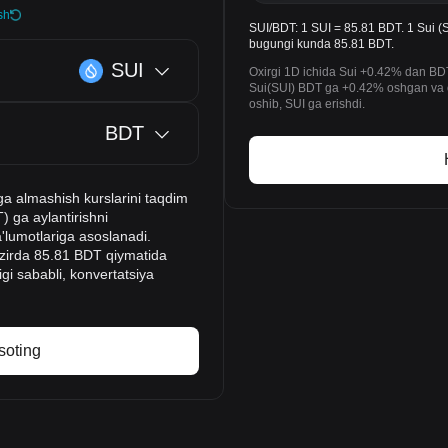
sh
SUI/BDT: 1 SUI = 85.81 BDT. 1 Sui (S
bugungi kunda 85.81 BDT.
SUI
Oxirgi 1D ichida Sui +0.42% dan BDT 
Sui(SUI) BDT ga +0.42% oshgan va ox
oshib, SUI ga erishdi.
BDT
ga almashish kurslarini taqdim
) ga aylantirishni
a'lumotlariga asoslanadi.
hozirda 85.81 BDT qiymatida
igi sababli, konvertatsiya
soting