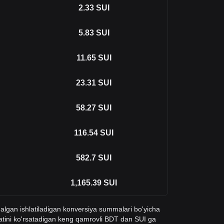
2.33
SUI
5.83
SUI
11.65
SUI
23.31
SUI
58.27
SUI
116.54
SUI
582.7
SUI
1,165.39
SUI
qalgan ishlatiladigan konversiya summalari bo'yicha
atini ko'rsatadigan keng qamrovli BDT dan SUI ga