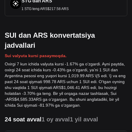
STG dan ARS
1 STG teng ARS$217.58 ARS
SUI dan ARS konvertatsiya
jadvallari
Sui valyuta kursi pasaymoqda.
Oxirgi 7 kun ichida valyuta kursi -1.67% ga oʻzgardi. Ayni paytda,
oxirgi 24 soat ichida kurs -0.43% ga oʻzgardi, yaʼni 1 SUI dan
Argentina pesosi eng yuqori kursi 1,019.99 ARS \{5 edi. \} va eng
past 24 soat qiymati 998.78 ARS uchun 1 SUI edi. Oʻtgan oyning
shu vaqtida 1 SUI qiymati ARS$1,046.41 ARS edi, bu hozirgi
holatdan -3.70% ga teng. Bir yil orqaga nazar tashlasak, Sui
-
ARS$
4,585.33
ARS
ga oʻzgargan. Bu shuni anglatadiki, bir yil
ichida Sui qiymati -81.97% ga oʻzgargan.
24 soat avval
1 oy avval
1 yil avval