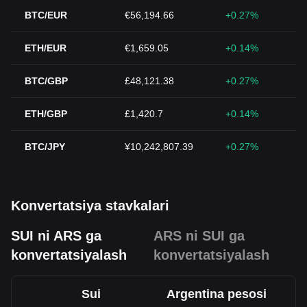
BTC/EUR
€56,194.66
+0.27%
ETH/EUR
€1,659.05
+0.14%
BTC/GBP
£48,121.38
+0.27%
ETH/GBP
£1,420.7
+0.14%
BTC/JPY
¥10,242,807.39
+0.27%
Konvertatsiya stavkalari
SUI ni ARS ga
ARS ni SUI ga
konvertatsiyalash
konvertatsiyalash
Sui
Argentina pesosi