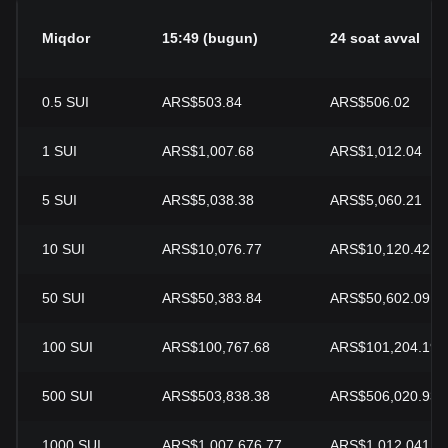
Miqdor
15:49 (bugun)
24 soat avval
0.5
SUI
ARS$503.84
ARS$506.02
1
SUI
ARS$1,007.68
ARS$1,012.04
5
SUI
ARS$5,038.38
ARS$5,060.21
10
SUI
ARS$10,076.77
ARS$10,120.42
50
SUI
ARS$50,383.84
ARS$50,602.09
100
SUI
ARS$100,767.68
ARS$101,204.19
500
SUI
ARS$503,838.38
ARS$506,020.93
1000
SUI
ARS$1,007,676.77
ARS$1,012,041.8