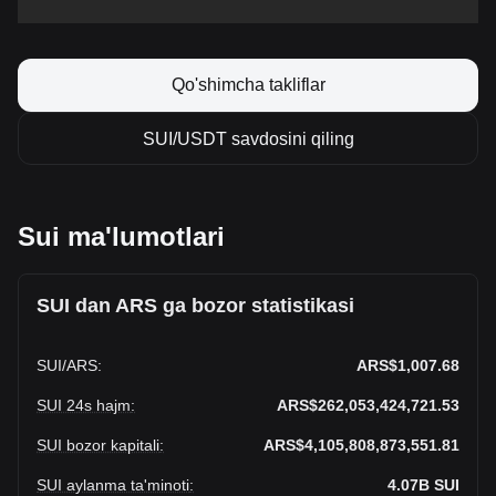
Qo'shimcha takliflar
SUI/USDT savdosini qiling
Sui ma'lumotlari
SUI dan ARS ga bozor statistikasi
SUI
/
ARS
:
ARS$1,007.68
SUI 24s hajm
:
ARS$262,053,424,721.53
SUI bozor kapitali
:
ARS$4,105,808,873,551.81
SUI aylanma ta'minoti
:
4.07B
SUI