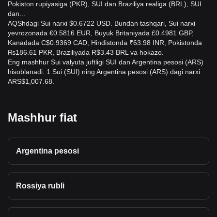
Pokiston rupiyasiga (PKR), SUI dan Braziliya realiga (BRL), SUI
dan...
AQShdagi Sui narxi $0.6722 USD. Bundan tashqari, Sui narxi
yevrozonada €0.5816 EUR, Buyuk Britaniyada £0.4981 GBP,
Kanadada C$0.9369 CAD, Hindistonda ₹63.98 INR, Pokistonda
₨186.61 PKR, Braziliyada R$3.43 BRL va hokazo.
Eng mashhur Sui valyuta juftligi SUI dan Argentina pesosi (ARS)
hisoblanadi. 1 Sui (SUI) ning Argentina pesosi (ARS) dagi narxi
ARS$1,007.68.
Mashhur fiat
Argentina pesosi
Rossiya rubli