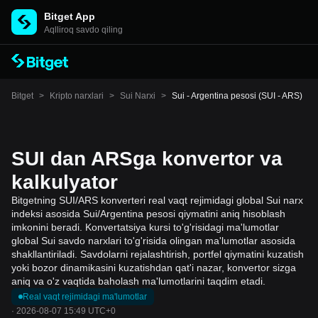
Bitget App
Aqlliroq savdo qiling
Bitget
>
Kripto narxlari
>
Sui Narxi
>
Sui - Argentina pesosi (SUI - ARS)
SUI dan ARSga konvertor va
kalkulyator
Bitgetning SUI/ARS konverteri real vaqt rejimidagi global Sui narx
indeksi asosida Sui/Argentina pesosi qiymatini aniq hisoblash
imkonini beradi. Konvertatsiya kursi to'g'risidagi ma'lumotlar
global Sui savdo narxlari to'g'risida olingan ma'lumotlar asosida
shakllantiriladi. Savdolarni rejalashtirish, portfel qiymatini kuzatish
yoki bozor dinamikasini kuzatishdan qat'i nazar, konvertor sizga
aniq va o'z vaqtida baholash ma'lumotlarini taqdim etadi.
Real vaqt rejimidagi ma'lumotlar
·
2026-08-07 15:49 UTC+0