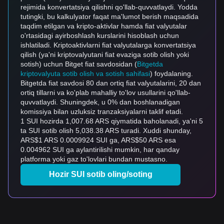
rejimida konvertatsiya qilishni qo'llab-quvvatlaydi. Yodda
tutingki, bu kalkulyator faqat ma'lumot berish maqsadida
taqdim etilgan va kripto-aktivlar hamda fiat valyutalar
o'rtasidagi ayirboshlash kurslarini hisoblash uchun
ishlatiladi. Kriptoaktivlarni fiat valyutalarga konvertatsiya
qilish (ya'ni kriptovalyutani fiat evaziga sotib olish yoki
sotish) uchun Bitget fiat savdosidan (
Bitgetda
kriptovalyuta sotib olish va sotish sahifasi
) foydalaning.
Bitgetda fiat savdosi 80 dan ortiq fiat valyutalarini, 20 dan
ortiq tillarni va ko'plab mahalliy to'lov usullarini qo'llab-
quvvatlaydi. Shuningdek, u 0% dan boshlanadigan
komissiya bilan uzluksiz tranzaksiyalarni taklif etadi.
1 SUI hozirda 1,007.68 ARS qiymatida baholanadi, ya'ni 5
ta SUI sotib olish 5,038.38 ARS turadi. Xuddi shunday,
ARS$1 ARS 0.0009924 SUI ga, ARS$50 ARS esa
0.004962 SUI ga aylantirilishi mumkin, har qanday
platforma yoki gaz to'lovlari bundan mustasno.
Hozir SUI sotib oling/soting