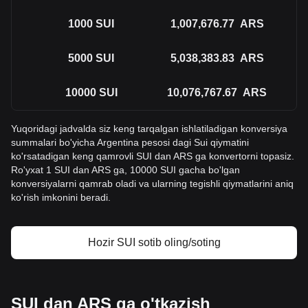
1000
SUI
1,007,676.77
ARS
5000
SUI
5,038,383.83
ARS
10000
SUI
10,076,767.67
ARS
Yuqoridagi jadvalda siz keng tarqalgan ishlatiladigan konversiya
summalari bo'yicha Argentina pesosi dagi Sui qiymatini
ko'rsatadigan keng qamrovli SUI dan ARS ga konvertorni topasiz.
Ro'yxat 1 SUI dan ARS ga, 10000 SUI gacha bo'lgan
konversiyalarni qamrab oladi va ularning tegishli qiymatlarini aniq
ko'rish imkonini beradi.
Hozir SUI sotib oling/soting
SUI dan ARS ga o'tkazish