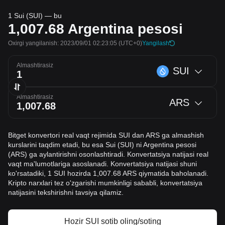
1 Sui (SUI) — bu
1,007.68
Argentina pesosi
Oxirgi yangilanish: 2023/09/01 02:23:05
(UTC+0)
Yangilash
Almashtirasiz
SUI
Almashtirasiz
ARS
Bitget konvertori real vaqt rejimida SUI dan ARS ga almashish
kurslarini taqdim etadi, bu esa Sui (SUI) ni Argentina pesosi
(ARS) ga aylantirishni osonlashtiradi. Konvertatsiya natijasi real
vaqt ma'lumotlariga asoslanadi. Konvertatsiya natijasi shuni
ko'rsatadiki, 1 SUI hozirda 1,007.68 ARS qiymatida baholanadi.
Kripto narxlari tez o'zgarishi mumkinligi sababli, konvertatsiya
natijasini tekshirishni tavsiya qilamiz.
Hozir SUI sotib oling/soting