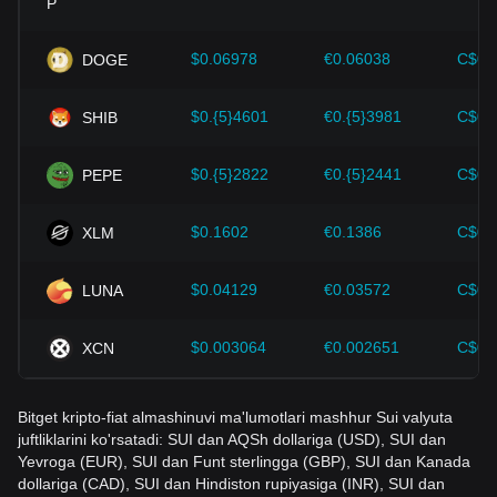
Investorlar noto'g'ri qarorlar qabul qilishdan qochish uchun
ushbu dinamikani tushunishlari kerak. Ushbu omillarni ko'rib
$0.06978
€0.06038
C$0.
DOGE
chiqqandan so'ng, investorlar ham Sui narxi kelajakdagi
o'zgarishlarni yaqindan kuzatib borishi va rivojlanayotgan
$0.{5}4601
€0.{5}3981
C$0.
SHIB
bozorda o'z investitsiya strategiyalarini mos ravishda
moslashtirishi kerak.
$0.{5}2822
€0.{5}2441
C$0.
PEPE
$0.1602
€0.1386
C$0.
XLM
$0.04129
€0.03572
C$0.
LUNA
$0.003064
€0.002651
C$0.
XCN
Bitget kripto-fiat almashinuvi ma'lumotlari mashhur Sui valyuta
juftliklarini ko'rsatadi: SUI dan AQSh dollariga (USD), SUI dan
Yevroga (EUR), SUI dan Funt sterlingga (GBP), SUI dan Kanada
dollariga (CAD), SUI dan Hindiston rupiyasiga (INR), SUI dan