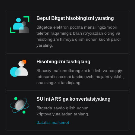
yil yanvar holatiga ko'ra, rasmiy kurs 1 AQSh dollari uchun
taxminan 800 pesoni tashkil etdi. Ushbu tez devalvatsiya va
rasmiy va norasmiy valyuta kurslari o'rtasidagi katta farq
Bepul Bitget hisobingizni yarating
pesoning beqarorligini aks ettiradi. Bu om
illar Argentina
pesosining jahon moliyaviy landshaftida beqaror valyuta
Bitgetda elektron pochta manzilingiz/mobil
sifatida qabul qilinishiga yordam beradi.
telefon raqamingiz bilan ro'yxatdan o'ting va
hisobingizni himoya qilish uchun kuchli parol
yarating.
Bitget kripto-fiat almashinuvi ma'lumotlari shuni
ko'rsatadiki, eng mashhur Sui valyuta juftligi bu SUI
dan ARS ga, Sui uchun valyuta kodi SUI.
Hisobingizni tasdiqlang
Kriptovalyutangizni ARS-ga qanchaga almashtirish
mumkinligini bilish uchun hozir bizning kripto
Shaxsiy ma'lumotlaringizni to'ldirib va haqiqiy
kalkulyatorimizdan foydalaning.
fotosuratli shaxsni tasdiqlovchi hujjatni yuklab,
shaxsingizni tasdiqlang.
SUI ni ARS ga konvertatsiyalang
Bitgetda savdo qilish uchun
kriptovalyutalardan tanlang.
Batafsil ma'lumot