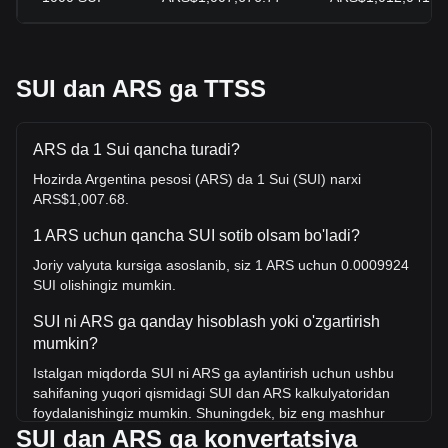
SUI dan ARS ga TTSS
ARS da 1 Sui qancha turadi?
Hozirda Argentina pesosi (ARS) da 1 Sui (SUI) narxi
ARS$1,007.68.
1 ARS uchun qancha SUI sotib olsam bo'ladi?
Joriy valyuta kursiga asoslanib, siz 1 ARS uchun 0.0009924
SUI olishingiz mumkin.
SUI ni ARS ga qanday hisoblash yoki o'zgartirish
mumkin?
Istalgan miqdorda SUI ni ARS ga aylantirish uchun ushbu
sahifaning yuqori qismidagi SUI dan ARS kalkulyatoridan
foydalanishingiz mumkin. Shuningdek, biz eng mashhur
SUI dan ARS ga konvertatsiya
konvertatsiyalar uchun tezkor ma'lumotnoma jadvallarini