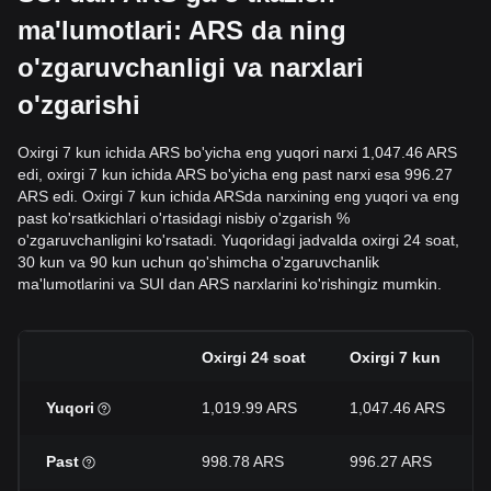
ma'lumotlari: ARS da ning
o'zgaruvchanligi va narxlari
o'zgarishi
Oxirgi 7 kun ichida ARS bo'yicha eng yuqori narxi 1,047.46 ARS
edi, oxirgi 7 kun ichida ARS bo'yicha eng past narxi esa 996.27
ARS edi. Oxirgi 7 kun ichida ARSda narxining eng yuqori va eng
past ko'rsatkichlari o'rtasidagi nisbiy o'zgarish %
o'zgaruvchanligini ko'rsatadi. Yuqoridagi jadvalda oxirgi 24 soat,
30 kun va 90 kun uchun qo'shimcha o'zgaruvchanlik
ma'lumotlarini va SUI dan ARS narxlarini ko'rishingiz mumkin.
Oxirgi 24 soat
Oxirgi 7 kun
Yuqori
1,019.99 ARS
1,047.46 ARS
Past
998.78 ARS
996.27 ARS