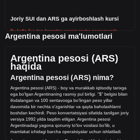
Joriy SUI dan ARS ga ayirboshlash kursi
Bu hafta Sui dan Argentina pesosi gacha pasaymoqda.
Argentina pesosi ma'lumotlari
Sui ning joriy narxi - SUI uchun ARS$1,007.68. Aylanma
ta’minoti 4,074,529,800 SUI bilan, bu Sui umumiy bozor
kapitali ARS$4,105,808,873,551.81 ARS ekanligini bildiradi.
Argentina pesosi (ARS)
Soʻnggi 24 soat ichida sotilgan Sui miqdori
haqida
ARS$8,252,833,814.52 ARS ga oʻzgardi, bu +3.25%.
Bundan tashqari, oxirgi kunda ARS$253,800,590,907.01
Argentina pesosi (ARS) nima?
qiymatida SUI sotildi.
Argentina pesosi (ARS) - boy va murakkab iqtisodiy tarixga
ega bo'lgan Argentinaning rasmiy pul birligi. "$" belgisi bilan
Bitgetda Sui haqida batafsil ma'lumot
ifodalangan va 100 sentavosga bo'lingan peso yillar
davomida bir nechta o'zgarishlar va qayta baholashlarni
Sui narxi
boshdan kechirdi. Peso ko
nvertatsiyasi sifatida tanilgan joriy
Sui narx bashorati
versiya 1992 yilda taqdim etilgan. Argentina pesosi
Sui (SUI) nima
Argentinadagi yagona qonuniy to'lov vositasi bo'lib, u
Sui foyda kalkulyatori
mamlakat ichidagi barcha operatsiyalar uchun ishlatiladi.