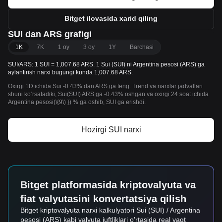
Bitget ilovasida xarid qiling
SUI dan ARS grafigi
1K
7K
1 oy
3 oy
1Y
Barchasi
SUI/ARS: 1 SUI = 1,007.68 ARS. 1 Sui (SUI) ni Argentina pesosi (ARS) ga
aylantirish narxi bugungi kunda 1,007.68 ARS.
Oxirgi 1D ichida Sui -0.43% dan ARS ga teng. Trend va narxlar jadvallari
shuni koʻrsatadiki, Sui(SUI) ARS ga -0.43% oshgan va oxirgi 24 soat ichida
Argentina pesosi(\{9\) }) % ga oshib, SUI ga erishdi.
Hozirgi SUI narxi
Bitget platformasida kriptovalyuta va
fiat valyutasini konvertatsiya qilish
Bitget kriptovalyuta narxi kalkulyatori Sui (SUI) / Argentina
pesosi (ARS) kabi valyuta juftliklari o'rtasida real vaqt