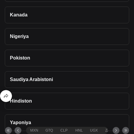
Kanada
Nigeriya
Pokiston
Saudiya Arabistoni
Hindiston
Yaponiya
MXN
GTQ
CLP
HNL
UGX
ZAR
TND