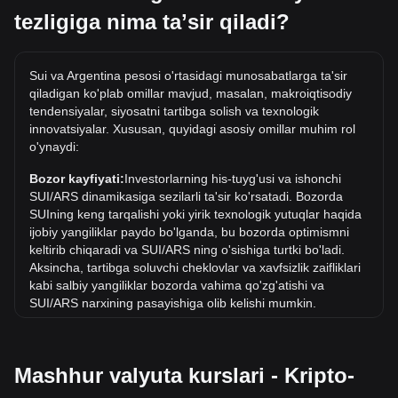
ham kiritdik. Masalan, 5 ARS 0.004962 SUI ga teng, 5 SUI
tezligiga nima taʼsir qiladi?
esa 5,038.38ARS atrofida turadi.
Tarixdagi SUI/ARS ning eng yuqori narxi qancha?
Sui va Argentina pesosi o'rtasidagi munosabatlarga ta'sir
ARS dagi 1 SUI ning eng yuqori narxi ARS$8,022.35. 1
qiladigan ko'plab omillar mavjud, masalan, makroiqtisodiy
SUI/ARS qiymati joriy eng yuqori ko'rsatkichdan oshib
tendensiyalar, siyosatni tartibga solish va texnologik
ketishini ko'rish kerak.
innovatsiyalar. Xususan, quyidagi asosiy omillar muhim rol
o'ynaydi:
ARS da narx dinamikasi qanday?
Oxirgi 7 kun ichida Sui (SUI) kursi 1.67% ga tushdi. Oxirgi
Bozor kayfiyati:
Investorlarning his-tuyg'usi va ishonchi
oyda Sui (SUI) ayirboshlash kursi Argentina pesosi (ARS) ga
SUI/ARS dinamikasiga sezilarli ta'sir ko'rsatadi. Bozorda
nisbatan 3.70% ga tushdi.
SUIning keng tarqalishi yoki yirik texnologik yutuqlar haqida
ijobiy yangiliklar paydo bo'lganda, bu bozorda optimismni
keltirib chiqaradi va SUI/ARS ning o'sishiga turtki bo'ladi.
Aksincha, tartibga soluvchi cheklovlar va xavfsizlik zaifliklari
kabi salbiy yangiliklar bozorda vahima qo'zg'atishi va
SUI/ARS narxining pasayishiga olib kelishi mumkin.
Normativ muhit:
Kriptovalyutalar atrofidagi hukumat siyosati
va qoidalari ularni qabul qilishga bevosita ta'sir ko'rsatadi,
Mashhur valyuta kurslari - Kripto-
bu esa o'z navbatida AQSh dollari kabi an'anaviy
valyutalarga nisbatan ularning qiymatini belgilaydi. Aniq va