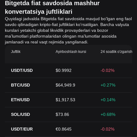
Bitgetda fiat savdosida mashhur
konvertatsiya juftliklari
Quyidagi jadvalda Bitgetda fiat savdosida mavjud bo'lgan eng faol
savdo qilinadigan kripto-fiat juftliklari ko'rsatilgan. Barcha valyuta
kurslari yetakchi global likvidlik provayderlari va bozor
ma'lumotlari platformalaridan olingan ma'lumotlar asosida
jamlanadi va real vaqt rejimida yangilanadi.
Juftlik
Ayirboshlash kursi
24 soatlik o'zgarish (
USDT/USD
$0.9992
-0.02%
BTC/USD
$64,949.9
+0.27%
ETH/USD
$1,917.53
+0.14%
SOL/USD
$73.86
+0.68%
USDT/EUR
€0.8645
-0.02%