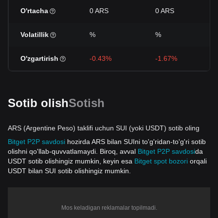
O'rtacha
0 ARS
0 ARS
Volatillik
%
%
O'zgartirish
-0.43%
-1.67%
Sotib olish
Sotish
ARS (Argentine Peso) taklifi uchun SUI (yoki USDT) sotib oling
Bitget P2P savdosi
hozirda ARS bilan SUIni to'g'ridan-to'g'ri sotib
olishni qo'llab-quvvatlamaydi. Biroq, avval
Bitget P2P savdosi
da
USDT sotib olishingiz mumkin, keyin esa
Bitget spot bozori
orqali
USDT bilan SUI sotib olishingiz mumkin.
Mos keladigan reklamalar topilmadi.