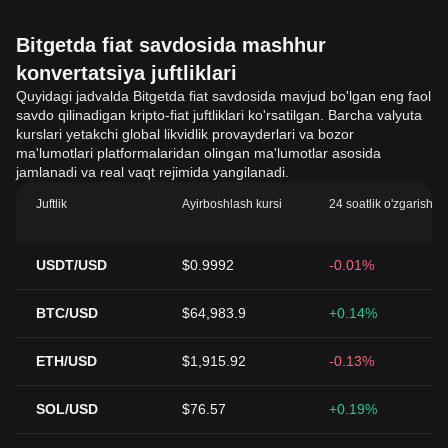
Bitgetda fiat savdosida mashhur
konvertatsiya juftliklari
Quyidagi jadvalda Bitgetda fiat savdosida mavjud bo'lgan eng faol
savdo qilinadigan kripto-fiat juftliklari ko'rsatilgan. Barcha valyuta
kurslari yetakchi global likvidlik provayderlari va bozor
ma'lumotlari platformalaridan olingan ma'lumotlar asosida
jamlanadi va real vaqt rejimida yangilanadi.
Juftlik
Ayirboshlash kursi
24 soatlik o'zgarish (
USDT/USD
$0.9992
-0.01%
BTC/USD
$64,983.9
+0.14%
ETH/USD
$1,915.92
-0.13%
SOL/USD
$76.57
+0.19%