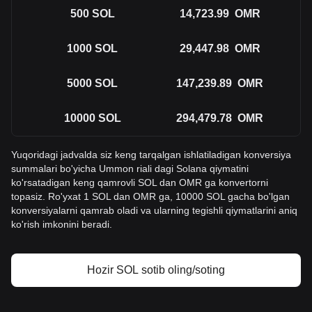
500
SOL
14,723.99
OMR
1000
SOL
29,447.98
OMR
5000
SOL
147,239.89
OMR
10000
SOL
294,479.78
OMR
Yuqoridagi jadvalda siz keng tarqalgan ishlatiladigan konversiya
summalari bo'yicha Ummon riali dagi Solana qiymatini
ko'rsatadigan keng qamrovli SOL dan OMR ga konvertorni
topasiz. Ro'yxat 1 SOL dan OMR ga, 10000 SOL gacha bo'lgan
konversiyalarni qamrab oladi va ularning tegishli qiymatlarini aniq
ko'rish imkonini beradi.
Hozir SOL sotib oling/soting