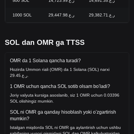
500
SOL
ر.ع.14,723.99
ر.ع.14,691.35
+0
1000
SOL
ر.ع.29,447.98
ر.ع.29,382.71
+0
SOL dan OMR ga TTSS
OMR da 1 Solana qancha turadi?
Hozirda Ummon riali (OMR) da 1 Solana (SOL) narxi
ر.ع.29.45.
1 OMR uchun qancha SOL sotib olsam bo'ladi?
Joriy valyuta kursiga asoslanib, siz 1 OMR uchun 0.03396
SOL olishingiz mumkin.
SOL ni OMR ga qanday hisoblash yoki o'zgartirish
mumkin?
Istalgan miqdorda SOL ni OMR ga aylantirish uchun ushbu
sahifaning yuqori qismidagi SOL dan OMR kalkulyatoridan