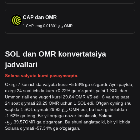
CAP dan OMR
1 CAP teng ر.ع.0.01801 OMR
SOL dan OMR konvertatsiya
jadvallari
Solana valyuta kursi pasaymoqda.
Oxirgi 7 kun ichida valyuta kursi +5.58% ga oʻzgardi. Ayni paytda,
oxirgi 24 soat ichida kurs +0.22% ga oʻzgardi, yaʼni 1 SOL dan
Ummon riali eng yuqori kursi 29.84 OMR \{5 edi. \} va eng past
24 soat qiymati 29.29 OMR uchun 1 SOL edi. Oʻtgan oyning shu
vaqtida 1 SOL qiymati ر.ع.29.93 OMR edi, bu hozirgi holatdan
-1.62% ga teng. Bir yil orqaga nazar tashlasak, Solana
-
ر.ع.
39.57
OMR
ga oʻzgargan. Bu shuni anglatadiki, bir yil ichida
Solana qiymati -57.34% ga oʻzgargan.