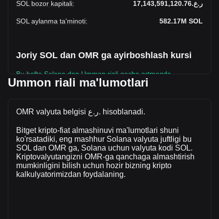
SOL bozor kapitali
:
ر.ع.17,143,591,120.76
SOL aylanma ta'minoti
:
582.17M
SOL
Joriy SOL dan OMR ga ayirboshlash kursi
Bu hafta Solana dan Ummon riali gacha ortmoqda.
Ummon riali ma'lumotlari
Solana ning joriy narxi - SOL uchun ر.ع.29.45. Aylanma
ta’minoti 582,165,300 SOL bilan, bu Solana umumiy bozor
kapitali ر.ع.17,143,591,120.76 OMR ekanligini bildiradi.
OMR valyuta belgisi ر.ع. hisoblanadi.
Soʻnggi 24 soat ichida sotilgan Solana miqdori
Bitget kripto-fiat almashinuvi ma'lumotlari shuni
ر.ع.-29,308,002.17 OMR ga oʻzgardi, bu -5.60%. Bundan
ko'rsatadiki, eng mashhur Solana valyuta juftligi bu
tashqari, oxirgi kunda ر.ع.523,553,514.17 qiymatida SOL
SOL dan OMR ga, Solana uchun valyuta kodi SOL.
sotildi.
Kriptovalyutangizni OMR-ga qanchaga almashtirish
mumkinligini bilish uchun hozir bizning kripto
kalkulyatorimizdan foydalaning.
Bitgetda Solana haqida batafsil ma'lumot
Solana narxi
Solana narx bashorati
Solana (SOL) nima