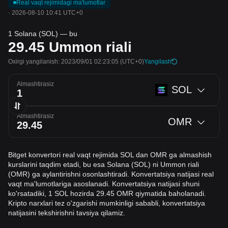
Real vaqt rejimidagi ma'lumotlar
·
2026-08-10 10:41 UTC+0
1 Solana (SOL) — bu
29.45
Ummon riali
Oxirgi yangilanish: 2023/09/01 02:23:05
(UTC+0)
Yangilash
Almashtirasiz
SOL
Almashtirasiz
OMR
Bitget konvertori real vaqt rejimida SOL dan OMR ga almashish
kurslarini taqdim etadi, bu esa Solana (SOL) ni Ummon riali
(OMR) ga aylantirishni osonlashtiradi. Konvertatsiya natijasi real
vaqt ma'lumotlariga asoslanadi. Konvertatsiya natijasi shuni
ko'rsatadiki, 1 SOL hozirda 29.45 OMR qiymatida baholanadi.
Kripto narxlari tez o'zgarishi mumkinligi sababli, konvertatsiya
natijasini tekshirishni tavsiya qilamiz.