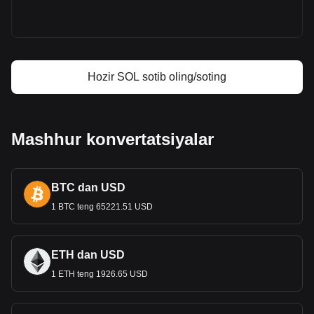
Solana foyda kalkulyatori
Hozir SOL sotib oling/soting
Mashhur konvertatsiyalar
BTC dan USD
1 BTC teng 65221.51 USD
ETH dan USD
1 ETH teng 1926.65 USD