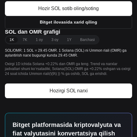
Hozir SOL sotib oling/soting
Bitget ilovasida xarid qiling
SOL dan OMR grafigi
1K
7K
1 oy
3 oy
1Y
Barchasi
SOL/OMR: 1 SOL = 29.45 OMR. 1 Solana (SOL) ni Ummon riali (OMR) ga
aylantirish narxi bugungi kunda 29.45 OMR.
Oxirgi 1D ichida Solana +0.22% dan OMR ga teng. Trend va narxlar
jadvallari shuni koʻrsatadiki, Solana(SOL) OMR ga +0.22% oshgan va oxirgi
24 soat ichida Ummon riali(\{9\) }) % ga oshib, SOL ga erishdi.
Hozirgi SOL narxi
Bitget platformasida kriptovalyuta va
fiat valyutasini konvertatsiya qilish