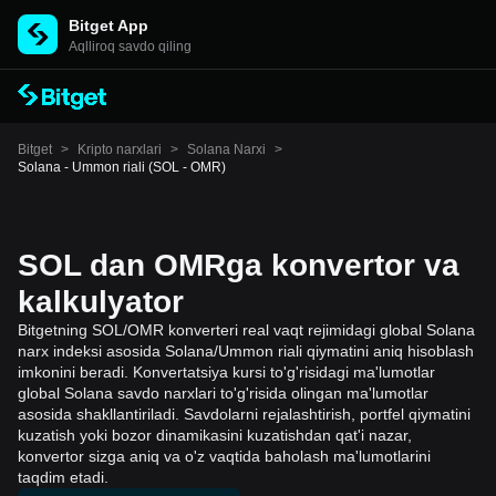
Bitget App
Aqlliroq savdo qiling
Bitget
>
Kripto narxlari
>
Solana Narxi
>
Solana - Ummon riali (SOL - OMR)
SOL dan OMRga konvertor va
kalkulyator
Bitgetning SOL/OMR konverteri real vaqt rejimidagi global Solana
narx indeksi asosida Solana/Ummon riali qiymatini aniq hisoblash
imkonini beradi. Konvertatsiya kursi to'g'risidagi ma'lumotlar
global Solana savdo narxlari to'g'risida olingan ma'lumotlar
asosida shakllantiriladi. Savdolarni rejalashtirish, portfel qiymatini
kuzatish yoki bozor dinamikasini kuzatishdan qat'i nazar,
konvertor sizga aniq va o'z vaqtida baholash ma'lumotlarini
taqdim etadi.