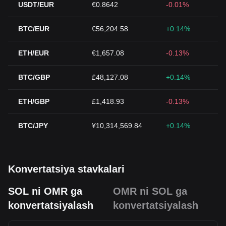
USDT/EUR
€0.8642
-0.01%
BTC/EUR
€56,204.58
+0.14%
ETH/EUR
€1,657.08
-0.13%
BTC/GBP
£48,127.08
+0.14%
ETH/GBP
£1,418.93
-0.13%
BTC/JPY
¥10,314,569.84
+0.14%
Konvertatsiya stavkalari
SOL ni OMR ga
OMR ni SOL ga
konvertatsiyalash
konvertatsiyalash