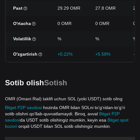
Past
29.29 OMR
27.8 OMR
27
O'rtacha
0 OMR
0 OMR
0 
Volatillik
%
%
%
O'zgartirish
+0.22%
+5.58%
-1
Sotib olish
Sotish
OMR (Omani Rial) taklifi uchun SOL (yoki USDT) sotib oling
Bitget P2P savdosi
hozirda OMR bilan SOLni to'g'ridan-to'g'ri
sotib olishni qo'llab-quvvatlamaydi. Biroq, avval
Bitget P2P
savdosi
da USDT sotib olishingiz mumkin, keyin esa
Bitget spot
bozori
orqali USDT bilan SOL sotib olishingiz mumkin.