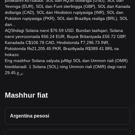
juftliklarini ko'rsatadi: SOL dan AQSh dollariga (USD), SOL dan
Yevroga (EUR), SOL dan Funt sterlingga (GBP), SOL dan Kanada
dollariga (CAD), SOL dan Hindiston rupiyasiga (INR), SOL dan
Pokiston rupiyasiga (PKR), SOL dan Braziliya realiga (BRL), SOL
dan...
AQShdagi Solana narxi $76.59 USD. Bundan tashqari, Solana
narxi yevrozonada €66.24 EUR, Buyuk Britaniyada £56.72 GBP,
Kanadada C$106.78 CAD, Hindistonda ₹7,296.73 INR,
Pokistonda ₨21,205.45 PKR, Braziliyada R$389.41 BRL va
hokazo.
Eng mashhur Solana valyuta juftligi SOL dan Ummon riali (OMR)
hisoblanadi. 1 Solana (SOL) ning Ummon riali (OMR) dagi narxi
ر.ع.29.45.
Mashhur fiat
Argentina pesosi