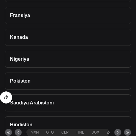
Fransiya
Kanada
Nigeriya
Pokiston
Saudiya Arabistoni
Hindiston
MXN
GTQ
CLP
HNL
UGX
ZAR
TND