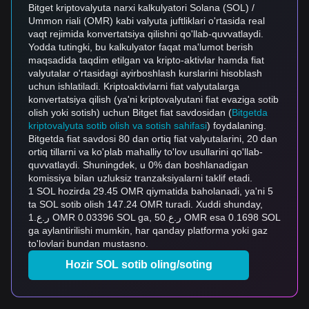
Bitget kriptovalyuta narxi kalkulyatori Solana (SOL) /
Ummon riali (OMR) kabi valyuta juftliklari o'rtasida real
vaqt rejimida konvertatsiya qilishni qo'llab-quvvatlaydi.
Yodda tutingki, bu kalkulyator faqat ma'lumot berish
maqsadida taqdim etilgan va kripto-aktivlar hamda fiat
valyutalar o'rtasidagi ayirboshlash kurslarini hisoblash
uchun ishlatiladi. Kriptoaktivlarni fiat valyutalarga
konvertatsiya qilish (ya'ni kriptovalyutani fiat evaziga sotib
olish yoki sotish) uchun Bitget fiat savdosidan (
Bitgetda
kriptovalyuta sotib olish va sotish sahifasi
) foydalaning.
Bitgetda fiat savdosi 80 dan ortiq fiat valyutalarini, 20 dan
ortiq tillarni va ko'plab mahalliy to'lov usullarini qo'llab-
quvvatlaydi. Shuningdek, u 0% dan boshlanadigan
komissiya bilan uzluksiz tranzaksiyalarni taklif etadi.
1 SOL hozirda 29.45 OMR qiymatida baholanadi, ya'ni 5
ta SOL sotib olish 147.24 OMR turadi. Xuddi shunday,
ر.ع.1 OMR 0.03396 SOL ga, ر.ع.50 OMR esa 0.1698 SOL
ga aylantirilishi mumkin, har qanday platforma yoki gaz
to'lovlari bundan mustasno.
Hozir SOL sotib oling/soting