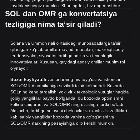
foydalanishingiz mumkin. Shuningdek, biz eng mashhur
SOL dan OMR ga konvertatsiya
konvertatsiyalar uchun tezkor ma'lumotnoma jadvallarini
ham kiritdik. Masalan, 5 OMR 0.1698 SOL ga teng, 5 SOL
tezligiga nima taʼsir qiladi?
esa 147.24OMR atrofida turadi.
Tarixdagi SOL/OMR ning eng yuqori narxi qancha?
Solana va Ummon riali o'rtasidagi munosabatlarga ta'sir
OMR dagi 1 SOL ning eng yuqori narxi ر.ع.113.17. 1
qiladigan ko'plab omillar mavjud, masalan, makroiqtisodiy
SOL/OMR qiymati joriy eng yuqori ko'rsatkichdan oshib
tendensiyalar, siyosatni tartibga solish va texnologik
ketishini ko'rish kerak.
innovatsiyalar. Xususan, quyidagi asosiy omillar muhim rol
o'ynaydi:
OMR da narx dinamikasi qanday?
Oxirgi 7 kun ichida Solana (SOL) kursi 5.58% ga oshdi.
Bozor kayfiyati:
Investorlarning his-tuyg'usi va ishonchi
Oxirgi oyda Solana (SOL) ayirboshlash kursi Ummon riali
SOL/OMR dinamikasiga sezilarli ta'sir ko'rsatadi. Bozorda
(OMR) ga nisbatan 1.62% ga tushdi.
SOLning keng tarqalishi yoki yirik texnologik yutuqlar haqida
ijobiy yangiliklar paydo bo'lganda, bu bozorda optimismni
keltirib chiqaradi va SOL/OMR ning o'sishiga turtki bo'ladi.
Aksincha, tartibga soluvchi cheklovlar va xavfsizlik zaifliklari
kabi salbiy yangiliklar bozorda vahima qo'zg'atishi va
SOL/OMR narxining pasayishiga olib kelishi mumkin.
Normativ muhit:
Kriptovalyutalar atrofidagi hukumat siyosati