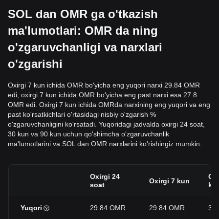
SOL dan OMR ga o'tkazish
ma'lumotlari: OMR da ning
o'zgaruvchanligi va narxlari
o'zgarishi
Oxirgi 7 kun ichida OMR bo'yicha eng yuqori narxi 29.84 OMR
edi, oxirgi 7 kun ichida OMR bo'yicha eng past narxi esa 27.8
OMR edi. Oxirgi 7 kun ichida OMRda narxining eng yuqori va eng
past ko'rsatkichlari o'rtasidagi nisbiy o'zgarish %
o'zgaruvchanligini ko'rsatadi. Yuqoridagi jadvalda oxirgi 24 soat,
30 kun va 90 kun uchun qo'shimcha o'zgaruvchanlik
ma'lumotlarini va SOL dan OMR narxlarini ko'rishingiz mumkin.
Oxirgi 24
Oxi
Oxirgi 7 kun
soat
ku
Yuqori
29.84 OMR
29.84 OMR
30