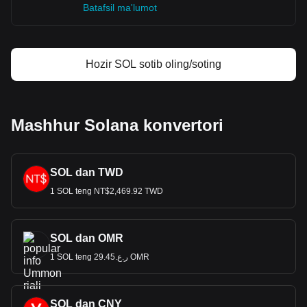
Batafsil ma'lumot
Hozir SOL sotib oling/soting
Mashhur Solana konvertori
SOL dan TWD
1 SOL teng NT$2,469.92 TWD
SOL dan OMR
1 SOL teng ر.ع.29.45 OMR
SOL dan CNY