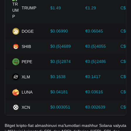
yechimlari va xavfsizlikni yaxshilash kabi kriptovalyutalar
ekotizimidagi turli xil yaxshilanishlar Bitcoin kabi
TRUMP
$1.49
€1.29
C$2.
kriptovalyutalarning qiymat o'sishiga kuchli yordam berdi.
Investorlar noto'g'ri qarorlar qabul qilishdan qochish uchun
ushbu dinamikani tushunishlari kerak. Ushbu omillarni ko'rib
$0.06990
€0.06045
C$0.
DOGE
chiqqandan so'ng, investorlar ham Solana narxi kelajakdagi
o'zgarishlarni yaqindan kuzatib borishi va rivojlanayotgan
$0.{5}4689
€0.{5}4055
C$0.
SHIB
bozorda o'z investitsiya strategiyalarini mos ravishda
moslashtirishi kerak.
$0.{5}2874
€0.{5}2486
C$0.
PEPE
$0.1638
€0.1417
C$0.
XLM
$0.04181
€0.03616
C$0.
LUNA
$0.003051
€0.002639
C$0.
XCN
Bitget kripto-fiat almashinuvi ma'lumotlari mashhur Solana valyuta