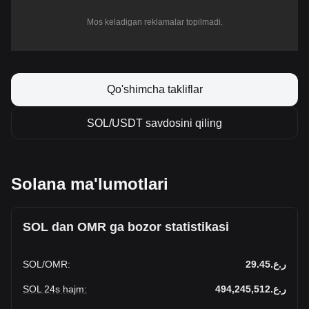
Mos keladigan reklamalar topilmadi.
Qo'shimcha takliflar
SOL/USDT savdosini qiling
Solana ma'lumotlari
SOL dan OMR ga bozor statistikasi
SOL
/
OMR
:
ر.ع.29.45
SOL 24s hajm
:
ر.ع.494,245,512