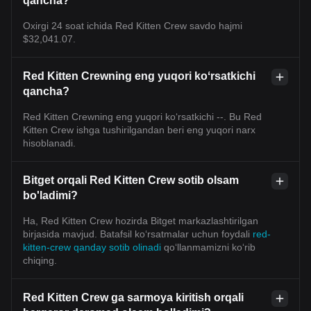
qancha?
Oxirgi 24 soat ichida Red Kitten Crew savdo hajmi
$32,041.07.
Red Kitten Crewning eng yuqori koʻrsatkichi
qancha?
Red Kitten Crewning eng yuqori ko‘rsatkichi --. Bu Red
Kitten Crew ishga tushirilgandan beri eng yuqori narx
hisoblanadi.
Bitget orqali Red Kitten Crew sotib olsam
bo'ladimi?
Ha, Red Kitten Crew hozirda Bitget markazlashtirilgan
birjasida mavjud. Batafsil koʻrsatmalar uchun foydali
red-
kitten-crew qanday sotib olinadi
qoʻllanmamizni koʻrib
chiqing.
Red Kitten Crew ga sarmoya kiritish orqali