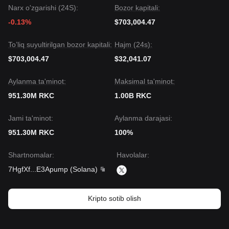
Narx o'zgarishi (24S):
Bozor kapitali:
-0.13%
$703,004.47
To’liq suyultirilgan bozor kapitali:
Hajm (24s):
$703,004.47
$32,041.07
Aylanma ta'minot:
Maksimal ta'minot:
951.30M RKC
1.00B RKC
Jami ta'minot:
Aylanma darajasi:
951.30M RKC
100%
Shartnomalar
:
Havolalar
:
7HgfXf
...
E3Apump
(
Solana
)
Kripto sotib olish