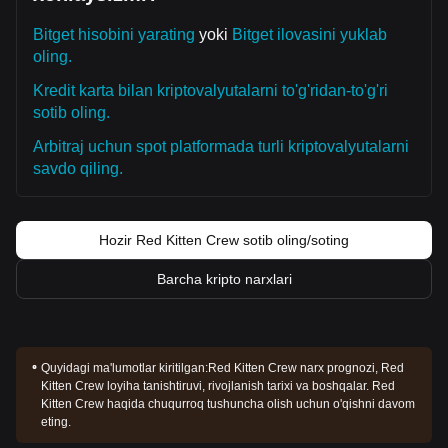
Bitget hisobini yarating
yoki
Bitget ilovasini yuklab
oling.
Kredit karta bilan kriptovalyutalarni to'g'ridan-to'g'ri
sotib oling.
Arbitraj uchun spot platformada turli kriptovalyutalarni
savdo qiling.
Hozir Red Kitten Crew sotib oling/soting
Barcha kripto narxlari
Quyidagi ma'lumotlar kiritilgan:
Red Kitten Crew narx prognozi, Red
Kitten Crew loyiha tanishtiruvi, rivojlanish tarixi va boshqalar. Red
Kitten Crew haqida chuqurroq tushuncha olish uchun o'qishni davom
eting.