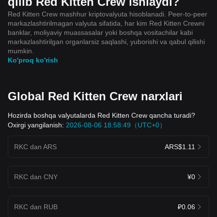
qilib Red Kitten Crew ishlaydi?
Red Kitten Crew mashhur kriptovalyuta hisoblanadi. Peer-to-peer
markazlashtirilmagan valyuta sifatida, har kim Red Kitten Crewni
banklar, moliyaviy muassasalar yoki boshqa vositachilar kabi
markazlashtirilgan organlarsiz saqlashi, yuborishi va qabul qilishi
mumkin.
Ko'proq ko'rish
Global Red Kitten Crew narxlari
Hozirda boshqa valyutalarda Red Kitten Crew qancha turadi?
Oxirgi yangilanish:
2026-08-06 18:58:49（UTC+0）
RKC dan ARS
ARS$1.11
RKC dan CNY
¥0
RKC dan RUB
₽0.06