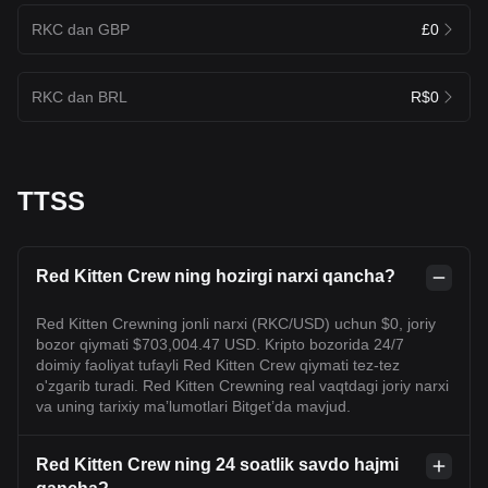
RKC dan GBP
£0
RKC dan BRL
R$0
TTSS
Red Kitten Crew ning hozirgi narxi qancha?
Red Kitten Crewning jonli narxi (RKC/USD) uchun $0, joriy
bozor qiymati $703,004.47 USD. Kripto bozorida 24/7
doimiy faoliyat tufayli Red Kitten Crew qiymati tez-tez
o'zgarib turadi. Red Kitten Crewning real vaqtdagi joriy narxi
va uning tarixiy maʼlumotlari Bitget’da mavjud.
Red Kitten Crew ning 24 soatlik savdo hajmi