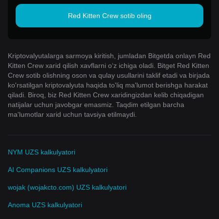
Red Kitten Crew sotib oling
Kriptovalyutalarga sarmoya kiritish, jumladan Bitgetda onlayn Red
Kitten Crew xarid qilish xavflarni o‘z ichiga oladi. Bitget Red Kitten
Crew sotib olishning oson va qulay usullarini taklif etadi va birjada
ko'rsatilgan kriptovalyuta haqida to'liq ma'lumot berishga harakat
qiladi. Biroq, biz Red Kitten Crew xaridingizdan kelib chiqadigan
natijalar uchun javobgar emasmiz. Taqdim etilgan barcha
ma'lumotlar xarid uchun tavsiya etilmaydi.
NYM UZS kalkulyatori
AI Companions UZS kalkulyatori
wojak (wojakcto.com) UZS kalkulyatori
Anoma UZS kalkulyatori