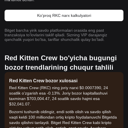
Ko'proq RKC narx kalkulyatori
Bitget barcha yirik savdo platformalari orasida eng past
tranzaksiya to'lovlarini taklif qiladi. Sizning VIP darajangiz
qanchalik yuqori bo'lsa, tariflar shunchalik qulay bo'ladi.
Red Kitten Crew bo'yicha bugungi
bozor trendlarining chuqur tahlili
Red Kitten Crew bozor xulosasi
Red Kitten Crew (RKC) ning joriy narxi $0.0007390, 24
soatlik o'zgarish esa -0.13%. Joriy bozor kapitallashuvi
taxminan $703,004.47, 24 soatlik savdo hajmi esa
$32,041.07.
Bozorni tushunib oldingiz, endi sotib olish va savdo qilish
vaqti keldi 100 milliondan ortiq kripto foydalanuvchi Bitgetda
savdo qilishni tanlaydi. Bitget Red Kitten Crew kabi kripto