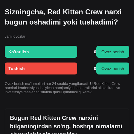
Sizningcha, Red Kitten Crew narxi
bugun oshadimi yoki tushadimi?
Jami ovozlar:
Ko'tarilish
0
Ovoz berish
Tushish
0
Ovoz berish
Ovoz berish ma'lumotlari har 24 soatda yangilanadi. U Red Kitten Crew
narxlari tendentsiyasi bo'yicha hamjamiyat bashoratlarini aks ettiradi va
investitsiya maslahati sifatida qabul qilinmasligi kerak.
Bugun Red Kitten Crew narxini
bilganingizdan so'ng, boshqa nimalarni