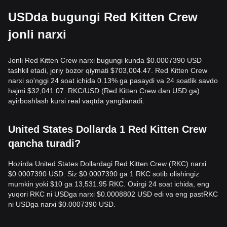
USDda bugungi Red Kitten Crew
jonli narxi
Jonli Red Kitten Crew narxi bugungi kunda $0.0007390 USD
tashkil etadi, joriy bozor qiymati $703,004.47. Red Kitten Crew
narxi so'nggi 24 soat ichida 0.13% ga pasaydi va 24 soatlik savdo
hajmi $32,041.07. RKC/USD (Red Kitten Crew dan USD ga)
ayirboshlash kursi real vaqtda yangilanadi.
United States Dollarda 1 Red Kitten Crew
qancha turadi?
Hozirda United States Dollardagi Red Kitten Crew (RKC) narxi
$0.0007390 USD. Siz $0.0007390 ga 1 RKC sotib olishingiz
mumkin yoki $10 ga 13,531.95 RKC. Oxirgi 24 soat ichida, eng
yuqori RKC ni USDga narxi $0.0008802 USD edi va eng pastRKC
ni USDga narxi $0.0007390 USD.