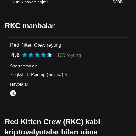
kunlik savdo hajmi
$20B+
RKC manbalar
Red Kitten Crew reytingi
4.6
100 reyting
Shartnomalar
:
7HgfXf
...
E3Apump
(
Solana
)
Havolalar
:
Red Kitten Crew (RKC) kabi
kriptovalyutalar bilan nima