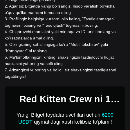
2
.
Agar siz Bitgetda yangi bo'lsangiz, hisob yaratish bo'yicha
o'quv qo'llanmamizni tomosha qiling.
3
.
Profilingiz belgisiga kursorni olib keling, "Tasdiqlanmagan"
tugmasini bosing va "Tasdiqlash" tugmasini bosing.
4
.
Chiqaruvchi mamlakat yoki mintaqa va ID turini tanlang va
ko'rsatmalarga amal qiling.
5
.
O'zingizning xohishingizga ko'ra "Mobil tekshiruv" yoki
"Kompyuter" ni tanlang.
6
.
Ma'lumotlaringizni kiriting, shaxsingizni tasdiqlovchi hujjat
nusxasini yuboring va selfi oling.
7
.
Arizangizni yuboring va bo'ldi, siz shaxsingizni tasdiqlashni
tugatdingiz!
Red Kitten Crew ni 1
USD ga sotib oling
Yangi Bitget foydalanuvchilari uchun
6200
USDT
qiymatidagi xush kelibsiz to'plami!