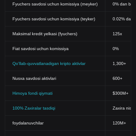
Fyuchers savdosi uchun komissiya (meyker)
0% dan bos
Fyuchers savdosi uchun komissiya (teyker)
0.02% dan 
Maksimal kredit yelkasi (fyuchers)
125x
Fiat savdosi uchun komissiya
0%
Qo'llab-quvvatlanadigan kripto aktivlar
1,300+
Nusxa savdosi aktivlari
600+
Himoya fondi qiymati
$300M+
100% Zaxiralar tasdiqi
Zaxira nisba
foydalanuvchilar
120M+