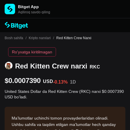
Bitget App
Aqlliroq savdo qiling
Bosh sahifa
/
Kripto narxlari
/
Red Kitten Crew Narxi
Ro'yxatga kiritilmagan
Red Kitten Crew narxi
RKC
$0.0007390
USD
-0.13%
1D
United States Dollar da Red Kitten Crew (RKC) narxi $0.0007390
USD bo'ladi.
Ma'lumotlar uchinchi tomon provayderlaridan olinadi.
Ushbu sahifa va taqdim etilgan ma'lumotlar hech qanday