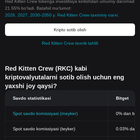
Red Kitten Crew tokenga investitsiya kiritishdan umumiy daromad
21.55% bo'ladi. Batafsil ma'lumot:
2026, 2027, 2030-2050 y. Red Kitten Crew taxminiy narxi
.
Kripto sotib olish
Red Kitten Crew texnik tahlili
Red Kitten Crew (RKC) kabi
kriptovalyutalarni sotib olish uchun eng
yaxshi joy qaysi?
Savdo statistikasi
Bitget
Spot savdo komissiyasi (meyker)
0% dan bos
Spot savdo komissiyasi (teyker)
0.03% dan b