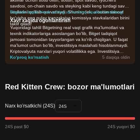
aktivlar uchun sotib olish, sotish, spot savdo, fyuchers
savdosi, on-chain savdo va steyking kabi keng turdagi savdo
usullarini qo'llab-quvvatlaydi. Shuningdek, u butun sanoat
Bitgetda bepul hisob oching va hoziroq savdoni boshlang!
bo'yicha eng qulay tranzaksiya komissiya stavkalaridan birini
Xavf xaqida ogohlantirish
taklif qiladi!
Yuqoridagi tahlil Bitgetning real vaqt grafik ma'lumotlari va
texnik indikatorlariga asoslangan bo'lib, Bitget tadqiqot
jamoasi tomonidan tayyorlangan va ko'rib chiqilgan. U faqat
ma'lumot uchun bo'lib, investitsiya maslahati hisoblanmaydi.
Kriptovalyuta narxlari yuqori volatillikka ega. Investitsiya
qarorlarini o'zingizning riskga chidamliligingiz asosida qabul
Ko'proq ko'rsatish
5 daqiqa oldin
qiling.
Red Kitten Crew: bozor ma'lumotlari
Narx ko'rsatkichi (24S)
24S
24S past $0
24S yuqori $0