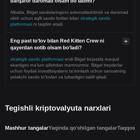
barqaror daromad olsam bo'ladimi?
Albatta, Bitget savdolaringizni avtomatlashtirish va daromad
olish uchun aqlli savdo botlari bilan
strategik savdo
platformasi
ni taqdim etadi.
Eng past toʻlov bilan Red Kitten Crew ni
qayerdan sotib olsam boʻladi?
strategik savdo platformasi
endi Bitget birjasida mavjud
ekanligini ma’lum qilishdan mamnunmiz. Bitget treyderlar
uchun foydali investitsiyalarni ta'minlash uchun sanoatning
yetakchi savdo to'lovlari va tubanligini taklif qiladi.
Tegishli kriptovalyuta narxlari
Mashhur tangalar
Yaqinda qo'shilgan tangalar
Taqqosla