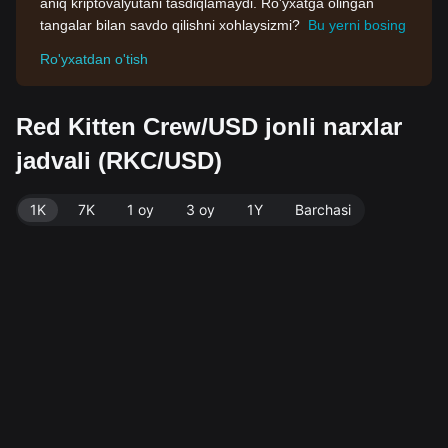
aniq kriptovalyutani tasdiqlamaydi. Ro'yxatga olingan
tangalar bilan savdo qilishni xohlaysizmi?
Bu yerni bosing
Ro'yxatdan o'tish
Red Kitten Crew/USD jonli narxlar
jadvali (RKC/USD)
1K
7K
1 oy
3 oy
1Y
Barchasi