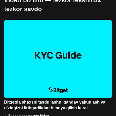
Video bo'limi — tezkor tekshiruv,
tezkor savdo
Bitgetda shaxsni tasdqilashni qanday yakunlash va
o'zingizni firibgarlikdan himoya qilish kerak
1
.
Bitget hisobingizga kiring.