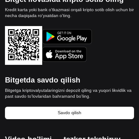
Kredit karta yoki bank o'tkazmasi orqali kripto sotib olish uchun bir
necha daqiqada ro'yxatdan o'ting.
Bitgetda savdo qilish
Bitgetga kriptovalyutalaringizni depozit qiling va yuqori likvidlik va
past savdo to'lovlaridan bahramand bo'ling.
Savdo qilish