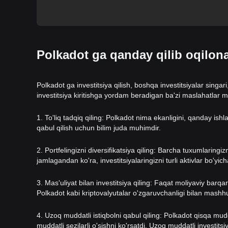
Polkadot ga qanday qilib oqilon
Polkadot ga investitsiya qilish, boshqa investitsiyalar singar
investitsiya kiritishga yordam beradigan ba'zi maslahatlar 
1. To'liq tadqiq qiling: Polkadot nima ekanligini, qanday ishlas
qabul qilish uchun bilim juda muhimdir.
2. Portfelingizni diversifikatsiya qiling: Barcha tuxumlaring
jamlagandan ko'ra, investitsiyalaringizni turli aktivlar bo'yicha
3. Mas'uliyat bilan investitsiya qiling: Faqat moliyaviy barqa
Polkadot kabi kriptovalyutalar o'zgaruvchanligi bilan mashhu
4. Uzoq muddatli istiqbolni qabul qiling: Polkadot qisqa m
muddatli sezilarli o'sishni ko'rsatdi. Uzoq muddatli investitsiy