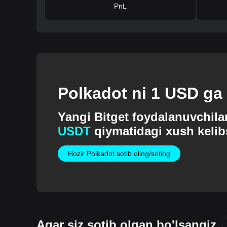
PnL
Polkadot ni 1 USD ga 
Yangi Bitget foydalanuvchil
USDT
qiymatidagi xush kelibs
Hozir Polkadot sotib oling/soting
Agar siz sotib olgan bo'lsangiz