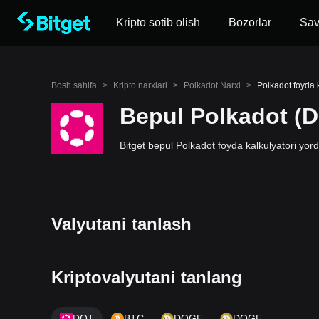
Kripto sotib olish
Bozorlar
Sa
Bosh sahifa
>
Kripto narxlari
>
Polkadot Narxi
>
Polkadot foyda k
Bepul Polkadot (D
Bitget bepul Polkadot foyda kalkulyatori yor
Valyutani tanlash
Kriptovalyutani tanlang
DOT
BTC
DOGE
DOGE