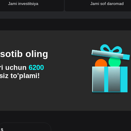
Jami investitsiya
Jami sof daromad
sotib oling
ari uchun
6200
iz to'plami!
$