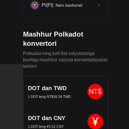
Pi
(
PI
)
Narx bashorati
Mashhur Polkadot
konvertori
Polkadot ning turli fiat valyutalariga
boshqa mashhur valyuta konvertatsiyalari
tanlovi.
DOT dan TWD
1 DOT teng NT$26.39 TWD
DOT dan CNY
1 DOT teng ¥5.52 CNY