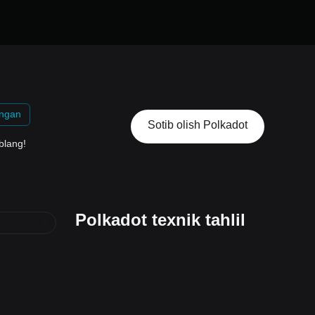
ingan
Sotib olish Polkadot
blang!
Polkadot texnik tahlil