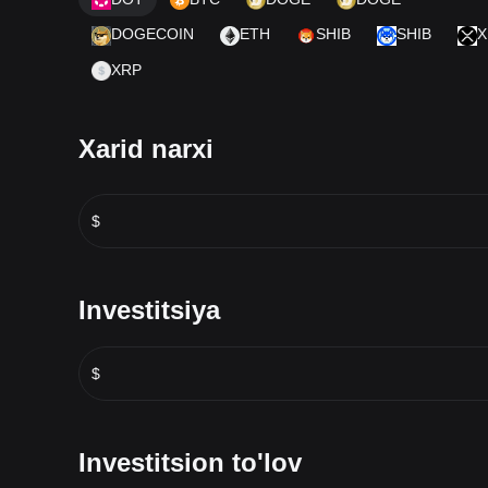
DOGECOIN
ETH
SHIB
SHIB
X
XRP
Xarid narxi
$
Investitsiya
$
Investitsion to'lov