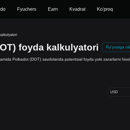
vdo
Fyuchers
Earn
Kvadrat
Ko'proq
alkulyatori
OT) foyda kalkulyatori
Ro'yxatga ol
damida Polkadot (DOT) savdolarida potentsial foyda yoki zararlarni hiso
USD