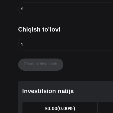
$
Chiqish to'lovi
$
Foydani hisoblash
Investitsion natija
$
0.00
(
0.00
%)