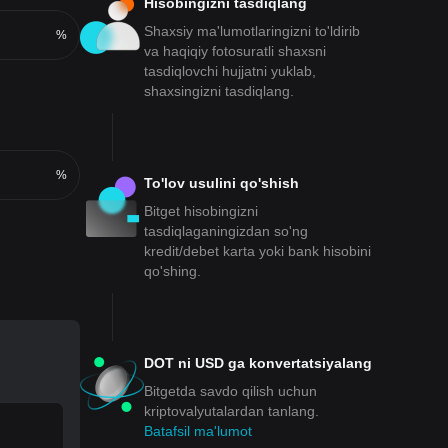
Hisobingizni tasdiqlang
Shaxsiy ma'lumotlaringizni to'ldirib
%
va haqiqiy fotosuratli shaxsni
tasdiqlovchi hujjatni yuklab,
shaxsingizni tasdiqlang.
%
To'lov usulini qo'shish
Bitget hisobingizni
tasdiqlaganingizdan so'ng
kredit/debet karta yoki bank hisobini
qo'shing.
DOT ni USD ga konvertatsiyalang
Bitgetda savdo qilish uchun
kriptovalyutalardan tanlang.
Batafsil ma'lumot