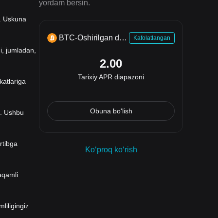
yordam bersin.
g. Uskuna
BTC-Oshirilgan daromad
Kafolatlangan
i, jumladan,
2.00
Tarixiy APR diapazoni
katlariga
Obuna bo'lish
ng. Ushbu
rtibga
Koʻproq koʻrish
aqamli
liligingiz