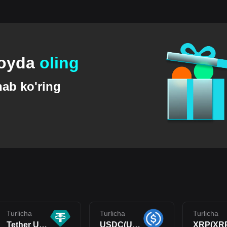
foyda
oling
nab ko'ring
Turlicha
Turlicha
Turlicha
Tether USDt(USDT)
USDC(USDC)
XRP(XR