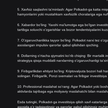
5. Xavfsiz saqlashni ta'minlash: Agar Polkadot-ga katta miq
hamyonlarini yoki mustahkam xavfsizlik choralariga ega nufuz
6. Xabardor bo'ling: Yaxshi ma'lumotga ega bo'lgan investits
tartibga soluvchi o'zgarishlar va bozor tendentsiyalarini kuz
7. O'zgaruvchanlikka tayyor bo'ling: Polkadot narxi tez o'z
asoslangan impulsiv qarorlar qabul qilishdan qoching.
8. Dollarning o'rtacha qiymatini ko'rib chiqing: Bir martalik in
strategiya qisqa muddatli narxlarning o'zgaruvchanligi ta'si
9. Firibgarlikdan ehtiyot bo'ling: Kriptovalyuta bozori hal
solingan. Firibgarlik, Ponzi sxemalari va firibgar investitsiya
10. Professional maslahat so'rang: Agar Polkadot yoki bosh
aktivlarda tajribaga ega moliyaviy maslahatchi bilan maslah
Esda tutingki, Polkadot-ga investitsiya qilish xavf-xatarlarga
asosida o'z tadqiqotingiz va qarorlar qabul qilishingiz muhi