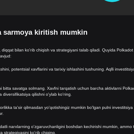
a sarmoya kiritish mumkin
i, diqqat bilan ko'rib chiqish va strategiyani talab qiladi. Quyida Polkado
mavjud:
hini, potentsial xavflarini va tarixiy ishlashini tushuning. Aqlli investitsiy
izni bitta savatga solmang. Xavfni tarqatish uchun barcha aktivlarni Polk
 diversifikatsiya qilishni o'ylab ko'ring.
rorlikka ta'sir qilmasdan yo'qotishingiz mumkin bo'lgan pulni investitsiya 
r.
uddatli narxlarning o'zgaruvchanligini boshdan kechirishi mumkin, ammo 
a strategiyasini ko'rib chiqing.