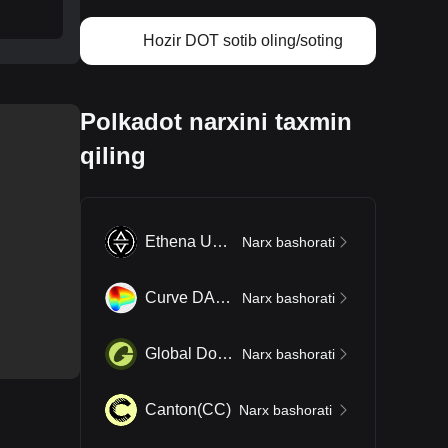
Hozir DOT sotib oling/soting
Polkadot narxini taxmin
qiling
Ethena USDe
(
USDe
)
Narx bashorati
Curve DAO Token
(
CRV
)
Narx bashorati
Global Dollar
(
USDG
)
Narx bashorati
Canton
(
CC
)
Narx bashorati