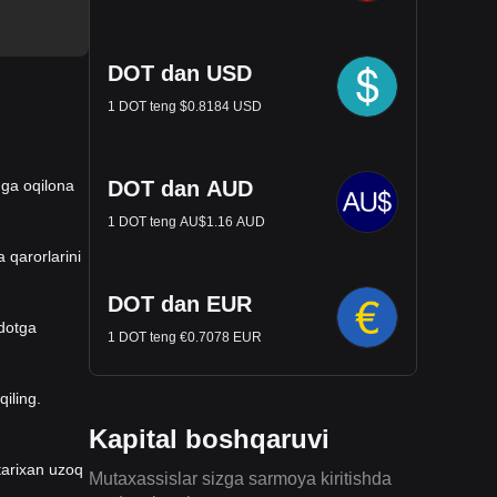
DOT dan USD
1 DOT teng $0.8184 USD
t ga oqilona
DOT dan AUD
1 DOT teng AU$1.16 AUD
a qarorlarini
DOT dan EUR
adotga
1 DOT teng €0.7078 EUR
qiling.
Kapital boshqaruvi
tarixan uzoq
Mutaxassislar sizga sarmoya kiritishda