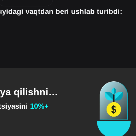
yidagi vaqtdan beri ushlab turibdi:
ya qilishni
tsiyasini
10%+