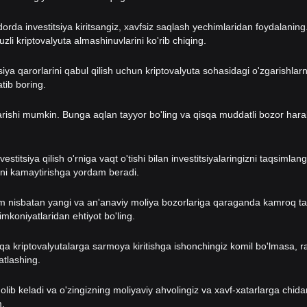
dorda investitsiya kiritsangiz, xavfsiz saqlash yechimlaridan foydalanin
li kriptovalyuta almashinuvlarini ko'rib chiqing.
iya qarorlarini qabul qilish uchun kriptovalyuta sohasidagi o'zgarishlarn
atib boring.
garishi mumkin. Bunga aqlan tayyor bo'ling va qisqa muddatli bozor hara
vestitsiya qilish o'rniga vaqt o'tishi bilan investitsiyalaringizni taqsimla
rini kamaytirishga yordam beradi.
i ham nisbatan yangi va an'anaviy moliya bozorlariga qaraganda kamroq ta
 imkoniyatlaridan ehtiyot bo'ling.
qa kriptovalyutalarga sarmoya kiritishga ishonchingiz komil bo'lmasa, r
atlashing.
 olib keladi va o'zingizning moliyaviy ahvolingiz va xavf-xatarlarga chidam
m.