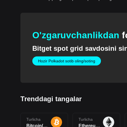
O'zgaruvchanlikdan
Bitget spot grid savdosini si
Hozir Polkadot sotib oling/soting
Trenddagi tangalar
Turlicha
Turlicha
Bitcoin(BTC)
Ethereum(ETH)