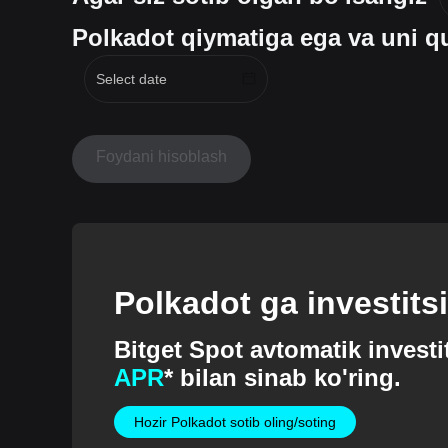
Polkadot qiymatiga ega va uni qu
Foydani hisoblash
Polkadot ga investitsi
boshlang
Bitget Spot avtomatik investi
APR
* bilan sinab ko'ring.
Hozir Polkadot sotib oling/soting