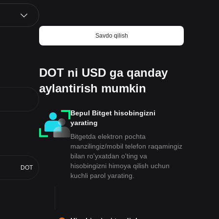
Savdo qilish
DOT ni USD ga qanday
aylantirish mumkin
Bepul Bitget hisobingizni
yarating
Bitgetda elektron pochta
manzilingiz/mobil telefon raqamingiz
bilan ro'yxatdan o'ting va
hisobingizni himoya qilish uchun
DOT
kuchli parol yarating.