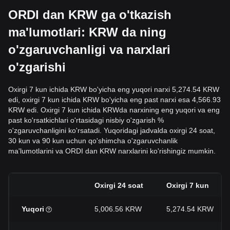
ORDI dan KRW ga o'tkazish
ma'lumotlari: KRW da ning
o'zgaruvchanligi va narxlari
o'zgarishi
Oxirgi 7 kun ichida KRW bo'yicha eng yuqori narxi 5,274.54 KRW
edi, oxirgi 7 kun ichida KRW bo'yicha eng past narxi esa 4,566.93
KRW edi. Oxirgi 7 kun ichida KRWda narxining eng yuqori va eng
past ko'rsatkichlari o'rtasidagi nisbiy o'zgarish %
o'zgaruvchanligini ko'rsatadi. Yuqoridagi jadvalda oxirgi 24 soat,
30 kun va 90 kun uchun qo'shimcha o'zgaruvchanlik
ma'lumotlarini va ORDI dan KRW narxlarini ko'rishingiz mumkin.
Oxirgi 24 soat
Oxirgi 7 kun
Yuqori
5,006.56 KRW
5,274.54 KRW