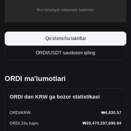
Mos keladigan reklamalar topilmadi.
Qo'shimcha takliflar
ORDI/USDT savdosini qiling
ORDI ma'lumotlari
ORDI dan KRW ga bozor statistikasi
ORDI
/
KRW
:
₩4,830.57
ORDI 24s hajm
:
₩28,470,297,696.94