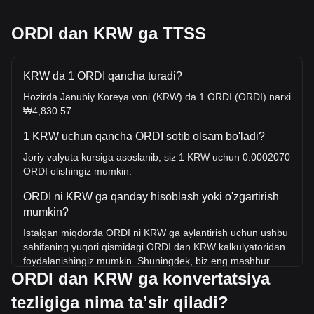
ORDI dan KRW ga TTSS
KRW da 1 ORDI qancha turadi?
Hozirda Janubiy Koreya voni (KRW) da 1 ORDI (ORDI) narxi
₩4,830.57.
1 KRW uchun qancha ORDI sotib olsam bo'ladi?
Joriy valyuta kursiga asoslanib, siz 1 KRW uchun 0.0002070
ORDI olishingiz mumkin.
ORDI ni KRW ga qanday hisoblash yoki o'zgartirish
mumkin?
Istalgan miqdorda ORDI ni KRW ga aylantirish uchun ushbu
sahifaning yuqori qismidagi ORDI dan KRW kalkulyatoridan
foydalanishingiz mumkin. Shuningdek, biz eng mashhur
ORDI dan KRW ga konvertatsiya
konvertatsiyalar uchun tezkor ma'lumotnoma jadvallarini
ham kiritdik. Masalan, 5 KRW 0.001035 ORDI ga teng, 5
tezligiga nima taʼsir qiladi?
ORDI esa 24,152.83KRW atrofida turadi.