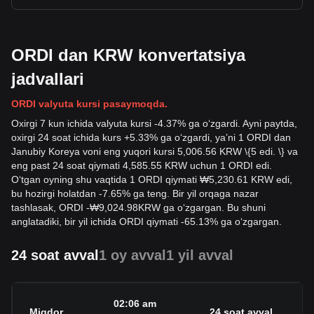
ORDI dan KRW konvertatsiya
jadvallari
ORDI valyuta kursi pasaymoqda.
Oxirgi 7 kun ichida valyuta kursi -4.37% ga oʻzgardi. Ayni paytda,
oxirgi 24 soat ichida kurs +5.33% ga oʻzgardi, yaʼni 1 ORDI dan
Janubiy Koreya voni eng yuqori kursi 5,006.56 KRW \{5 edi. \} va
eng past 24 soat qiymati 4,585.55 KRW uchun 1 ORDI edi.
Oʻtgan oyning shu vaqtida 1 ORDI qiymati ₩5,230.61 KRW edi,
bu hozirgi holatdan -7.65% ga teng. Bir yil orqaga nazar
tashlasak, ORDI
-
₩
9,024.98
KRW
ga oʻzgargan. Bu shuni
anglatadiki, bir yil ichida ORDI qiymati -65.13% ga oʻzgargan.
24 soat avval
1 oy avval
1 yil avval
02:06 am
Miqdor
24 soat avval