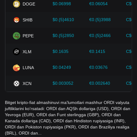
Investorlar noto'g'ri qarorlar qabul qilishdan qochish uchun
$0.06998
€0.06054
C$0.
DOGE
ushbu dinamikani tushunishlari kerak. Ushbu omillarni ko'rib
chiqqandan so'ng, investorlar ham ORDI narxi kelajakdagi
$0.{5}4610
€0.{5}3988
C$0.
SHIB
o'zgarishlarni yaqindan kuzatib borishi va rivojlanayotgan
bozorda o'z investitsiya strategiyalarini mos ravishda
moslashtirishi kerak.
$0.{5}2850
€0.{5}2466
C$0.
PEPE
$0.1635
€0.1415
C$0.
XLM
$0.04249
€0.03676
C$0.
LUNA
$0.003052
€0.002640
C$0.
XCN
Bitget kripto-fiat almashinuvi ma'lumotlari mashhur ORDI valyuta
juftliklarini ko'rsatadi: ORDI dan AQSh dollariga (USD), ORDI dan
Yevroga (EUR), ORDI dan Funt sterlingga (GBP), ORDI dan
Kanada dollariga (CAD), ORDI dan Hindiston rupiyasiga (INR),
ORDI dan Pokiston rupiyasiga (PKR), ORDI dan Braziliya realiga
(BRL), ORDI dan...