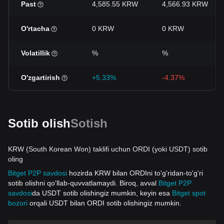
Past
4,585.55 KRW
4,566.93 KRW
O'rtacha
0 KRW
0 KRW
Volatillik
%
%
O'zgartirish
+5.33%
-4.37%
Sotib olish
Sotish
KRW (South Korean Won) taklifi uchun ORDI (yoki USDT) sotib
oling
Bitget P2P savdosi
hozirda KRW bilan ORDIni to'g'ridan-to'g'ri
sotib olishni qo'llab-quvvatlamaydi. Biroq, avval
Bitget P2P
savdosi
da USDT sotib olishingiz mumkin, keyin esa
Bitget spot
bozori
orqali USDT bilan ORDI sotib olishingiz mumkin.