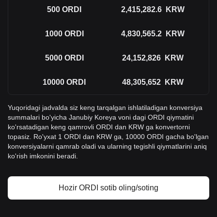
500
ORDI
2,415,282.6
KRW
1000
ORDI
4,830,565.2
KRW
5000
ORDI
24,152,826
KRW
10000
ORDI
48,305,652
KRW
Yuqoridagi jadvalda siz keng tarqalgan ishlatiladigan konversiya
summalari bo'yicha Janubiy Koreya voni dagi ORDI qiymatini
ko'rsatadigan keng qamrovli ORDI dan KRW ga konvertorni
topasiz. Ro'yxat 1 ORDI dan KRW ga, 10000 ORDI gacha bo'lgan
konversiyalarni qamrab oladi va ularning tegishli qiymatlarini aniq
ko'rish imkonini beradi.
Hozir ORDI sotib oling/soting