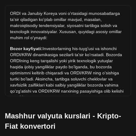
Tarixdagi ORDI/KRW ning eng yuqori narxi qancha?
ORDI va Janubiy Koreya voni o'rtasidagi munosabatlarga
KRW dagi 1 ORDI ning eng yuqori narxi ₩135,402.95. 1
ta'sir qiladigan ko'plab omillar mavjud, masalan,
ORDI/KRW qiymati joriy eng yuqori ko'rsatkichdan oshib
makroiqtisodiy tendensiyalar, siyosatni tartibga solish va
ketishini ko'rish kerak.
texnologik innovatsiyalar. Xususan, quyidagi asosiy omillar
muhim rol o'ynaydi:
KRW da narx dinamikasi qanday?
Oxirgi 7 kun ichida ORDI (ORDI) kursi 4.37% ga tushdi.
Bozor kayfiyati:
Investorlarning his-tuyg'usi va ishonchi
Oxirgi oyda ORDI (ORDI) ayirboshlash kursi Janubiy Koreya
ORDI/KRW dinamikasiga sezilarli ta'sir ko'rsatadi. Bozorda
voni (KRW) ga nisbatan 7.65% ga tushdi.
ORDIning keng tarqalishi yoki yirik texnologik yutuqlar
haqida ijobiy yangiliklar paydo bo'lganda, bu bozorda
optimismni keltirib chiqaradi va ORDI/KRW ning o'sishiga
turtki bo'ladi. Aksincha, tartibga soluvchi cheklovlar va
xavfsizlik zaifliklari kabi salbiy yangiliklar bozorda vahima
qo'zg'atishi va ORDI/KRW narxining pasayishiga olib kelishi
mumkin.
Normativ muhit:
Kriptovalyutalar atrofidagi hukumat siyosati
Mashhur valyuta kurslari - Kripto-
va qoidalari ularni qabul qilishga bevosita ta'sir ko'rsatadi,
bu esa o'z navbatida AQSh dollari kabi an'anaviy
Fiat konvertori
valyutalarga nisbatan ularning qiymatini belgilaydi. Aniq va
qo'llab-quvvatlovchi qoidalar investorlarning