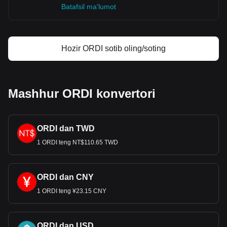
Batafsil ma'lumot
Hozir ORDI sotib oling/soting
Mashhur ORDI konvertori
ORDI dan TWD
1 ORDI teng NT$110.65 TWD
ORDI dan CNY
1 ORDI teng ¥23.15 CNY
ORDI dan USD