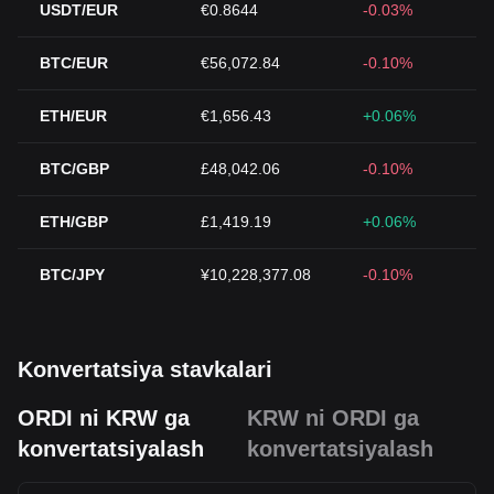
USDT/EUR
€0.8644
-0.03%
BTC/EUR
€56,072.84
-0.10%
ETH/EUR
€1,656.43
+0.06%
BTC/GBP
£48,042.06
-0.10%
ETH/GBP
£1,419.19
+0.06%
BTC/JPY
¥10,228,377.08
-0.10%
Konvertatsiya stavkalari
ORDI ni KRW ga
KRW ni ORDI ga
konvertatsiyalash
konvertatsiyalash