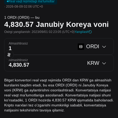
Real vaqt rejimidagi ma'lumotlar
·
2026-08-09 02:06 UTC+0
1 ORDI (ORDI) — bu
4,830.57
Janubiy Koreya voni
Oxirgi yangilanish: 2023/09/01 02:23:05
(UTC+0)
Yangilash
Almashtirasiz
ORDI
Almashtirasiz
KRW
Bitget konvertori real vaqt rejimida ORDI dan KRW ga almashish
kurslarini taqdim etadi, bu esa ORDI (ORDI) ni Janubiy Koreya
voni (KRW) ga aylantirishni osonlashtiradi. Konvertatsiya natijasi
real vaqt ma'lumotlariga asoslanadi. Konvertatsiya natijasi shuni
ko'rsatadiki, 1 ORDI hozirda 4,830.57 KRW qiymatida baholanadi.
Kripto narxlari tez o'zgarishi mumkinligi sababli, konvertatsiya
natijasini tekshirishni tavsiya qilamiz.