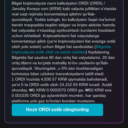
Bitget kriptovalyuta narxi kalkulyatori ORDI (ORDI) /
Janubiy Koreya voni (KRW) kabi valyuta juftliklari o'rtasida
real vaqt rejimida konvertatsiya qilishni qo'llab-
quvvatlaydi. Yodda tutingki, bu kalkulyator faqat ma'lumot
berish maqsadida taqdim etilgan va kripto-aktivlar hamda
fiat valyutalar o'rtasidagi ayirboshlash kurslarini hisoblash
uchun ishlatiladi. Kriptoaktivlarni fiat valyutalarga
konvertatsiya qilish (ya'ni kriptovalyutani fiat evaziga sotib
olish yoki sotish) uchun Bitget fiat savdosidan (
Bitgetda
kriptovalyuta sotib olish va sotish sahifasi
) foydalaning.
Bitgetda fiat savdosi 80 dan ortiq fiat valyutalarini, 20 dan
ortiq tillarni va ko'plab mahalliy to'lov usullarini qo'llab-
quvvatlaydi. Shuningdek, u 0% dan boshlanadigan
komissiya bilan uzluksiz tranzaksiyalarni taklif etadi.
1 ORDI hozirda 4,830.57 KRW qiymatida baholanadi,
ya'ni 5 ta ORDI sotib olish 24,152.83 KRW turadi. Xuddi
shunday, ₩1 KRW 0.0002070 ORDI ga, ₩50 KRW esa
0.001035 ORDI ga aylantirilishi mumkin, har qanday
platforma yoki gaz to'lovlari bundan mustasno.
Hozir ORDI sotib oling/soting