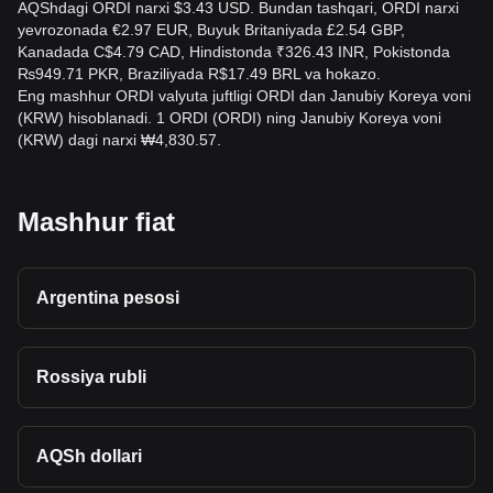
AQShdagi ORDI narxi $3.43 USD. Bundan tashqari, ORDI narxi
yevrozonada €2.97 EUR, Buyuk Britaniyada £2.54 GBP,
Kanadada C$4.79 CAD, Hindistonda ₹326.43 INR, Pokistonda
₨949.71 PKR, Braziliyada R$17.49 BRL va hokazo.
Eng mashhur ORDI valyuta juftligi ORDI dan Janubiy Koreya voni
(KRW) hisoblanadi. 1 ORDI (ORDI) ning Janubiy Koreya voni
(KRW) dagi narxi ₩4,830.57.
Mashhur fiat
Argentina pesosi
Rossiya rubli
AQSh dollari