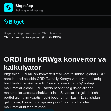
Bitget App
Aqlliroq savdo qiling
Bitget
>
Kripto narxlari
>
ORDI Narxi
>
ORDI - Janubiy Koreya voni (ORDI - KRW)
ORDI dan KRWga konvertor va
kalkulyator
Bitgetning ORDI/KRW konverteri real vaqt rejimidagi global ORDI
narx indeksi asosida ORDI/Janubiy Koreya voni qiymatini aniq
hisoblash imkonini beradi. Konvertatsiya kursi to'g'risidagi
ma'lumotlar global ORDI savdo narxlari to'g'risida olingan
ma'lumotlar asosida shakllantiriladi. Savdolarni rejalashtirish,
portfel qiymatini kuzatish yoki bozor dinamikasini kuzatishdan
qat'i nazar, konvertor sizga aniq va o'z vaqtida baholash
ma'lumotlarini taqdim etadi.