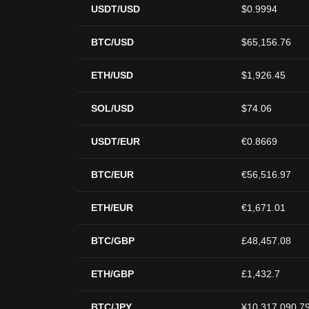
USDT/USD
$0.9994
BTC/USD
$65,156.76
ETH/USD
$1,926.45
SOL/USD
$74.06
USDT/EUR
€0.8669
BTC/EUR
€56,516.97
ETH/EUR
€1,671.01
BTC/GBP
£48,457.08
ETH/GBP
£1,432.7
BTC/JPY
¥10,317,090.7