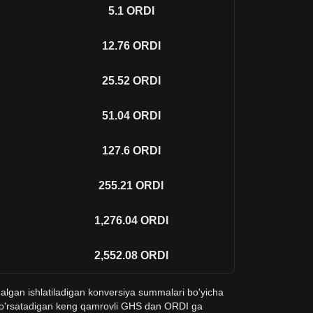
5.1
ORDI
12.76
ORDI
25.52
ORDI
51.04
ORDI
127.6
ORDI
255.21
ORDI
1,276.04
ORDI
2,552.08
ORDI
qalgan ishlatiladigan konversiya summalari bo'yicha
ko'rsatadigan keng qamrovli GHS dan ORDI ga