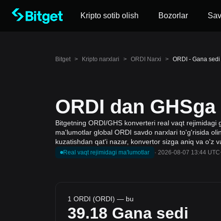
Kripto sotib olish
Bozorlar
Sa
Bitget
>
Kripto narxlari
>
ORDI Narxi
>
ORDI - Gana sedi
ORDI dan GHSga k
Bitgetning ORDI/GHS konverteri real vaqt rejimidagi g
ma'lumotlar global ORDI savdo narxlari to'g'risida olin
kuzatishdan qat'i nazar, konvertor sizga aniq va o'z 
Real vaqt rejimidagi ma'lumotlar
·
2026-08-07 13:44 UTC
1 ORDI (ORDI) — bu
39.18
Gana sedi