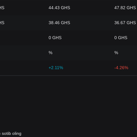
HS
44.43 GHS
47.82 GHS
HS
38.46 GHS
36.67 GHS
0 GHS
0 GHS
%
%
+2.11%
-4.26%
sotib oling