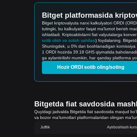
Bitget platformasida kriptov
Bitget kriptovalyuta narxi kalkulyatori ORDI (ORDI)
tutingki, bu kalkulyator faqat ma'lumot berish maq
ishlatiladi. Kriptoaktivlarni fiat valyutalarga konve
sotib olish va sotish sahifasi
) foydalaning. Bitgetda
Shuningdek, u 0% dan boshlanadigan komissiya bila
1 ORDI hozirda 39.18 GHS qiymatida baholanadi
ga aylantirilishi mumkin, har qanday platforma yo
Hozir ORDI sotib oling/soting
Bitgetda fiat savdosida mashh
Quyidagi jadvalda Bitgetda fiat savdosida mavjud bo'lgan
va bozor ma'lumotlari platformalaridan olingan ma'lum
Juftlik
Ayirboshlash kurs