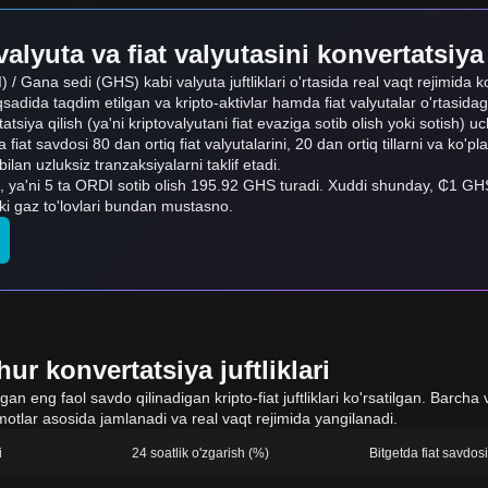
alyuta va fiat valyutasini konvertatsiya
 / Gana sedi (GHS) kabi valyuta juftliklari o'rtasida real vaqt rejimida k
sadida taqdim etilgan va kripto-aktivlar hamda fiat valyutalar o'rtasida
rtatsiya qilish (ya'ni kriptovalyutani fiat evaziga sotib olish yoki sotish) 
 fiat savdosi 80 dan ortiq fiat valyutalarini, 20 dan ortiq tillarni va ko'pl
n uzluksiz tranzaksiyalarni taklif etadi.
, ya'ni 5 ta ORDI sotib olish 195.92 GHS turadi. Xuddi shunday, ₵1
ki gaz to'lovlari bundan mustasno.
ur konvertatsiya juftliklari
 eng faol savdo qilinadigan kripto-fiat juftliklari ko'rsatilgan. Barcha v
otlar asosida jamlanadi va real vaqt rejimida yangilanadi.
i
24 soatlik o'zgarish (%)
Bitgetda fiat savdo