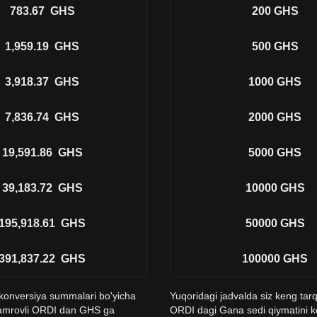
783.67
GHS
200
GHS
1,959.19
GHS
500
GHS
3,918.37
GHS
1000
GHS
7,836.74
GHS
2000
GHS
19,591.86
GHS
5000
GHS
39,183.72
GHS
10000
GHS
195,918.61
GHS
50000
GHS
391,837.22
GHS
100000
GHS
n konversiya summalari bo'yicha
Yuqoridagi jadvalda siz keng tar
qamrovli ORDI dan GHS ga
ORDI dagi Gana sedi qiymatini 