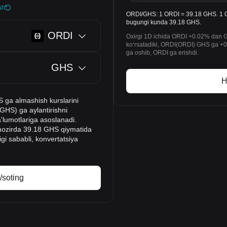
sh
ORDI/GHS: 1 ORDI = 39.18 GHS. 1 OR
bugungi kunda 39.18 GHS.
ORDI
Oxirgi 1D ichida ORDI +0.02% dan GH
koʻrsatadiki, ORDI(ORDI) GHS ga +0.
ga oshib, ORDI ga erishdi.
GHS
H
S ga almashish kurslarini
GHS) ga aylantirishni
a'lumotlariga asoslanadi.
I hozirda 39.18 GHS qiymatida
igi sababli, konvertatsiya
/soting