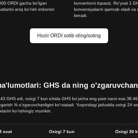
0000 ORDI gacha bo'lgan
konvertorni topasiz. Ro'yxat 1
tlarini aniq ko'rish imkonini
konversiyalarni qamrab oladi va ul
beradi.
Hozir ORDI sotib oling/soting
'lumotlari: GHS da ning o'zgaruvchanli
4.43 GHS edi, oxirgi 7 kun ichida GHS bo'yicha eng past narxi esa 38.4
o'zgarish % o'zgaruvchanligini ko'rsatadi. Yuqoridagi jadvalda oxirgi 24
arini ko'rishingiz mumkin.
4 soat
Oxirgi 7 kun
Oxirgi 30 