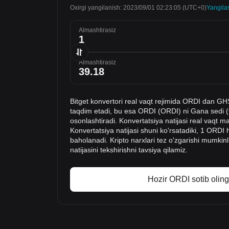
Oxirgi yangilanish: 2023/09/01 02:23:05
(UTC+0)
Yangila
Almashtirasiz
Almashtirasiz
Bitget konvertori real vaqt rejimida ORDI dan GH
taqdim etadi, bu esa ORDI (ORDI) ni Gana sedi (
osonlashtiradi. Konvertatsiya natijasi real vaqt m
Konvertatsiya natijasi shuni ko'rsatadiki, 1 ORD
baholanadi. Kripto narxlari tez o'zgarishi mumkinl
natijasini tekshirishni tavsiya qilamiz.
Hozir ORDI sotib oling