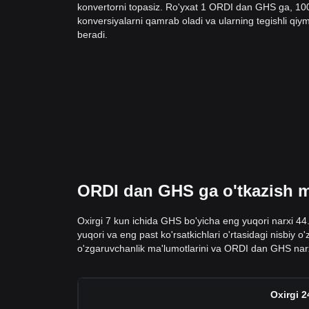
konvertorni topasiz. Ro'yxat 1 ORDI dan GHS ga, 1
konversiyalarni qamrab oladi va ularning tegishli qiyma
beradi.
ORDI dan GHS ga o'tkazish ma
Oxirgi 7 kun ichida GHS bo'yicha eng yuqori narxi 4
yuqori va eng past ko'rsatkichlari o'rtasidagi nisbiy 
o'zgaruvchanlik ma'lumotlarini va ORDI dan GHS narxl
Oxirgi 2