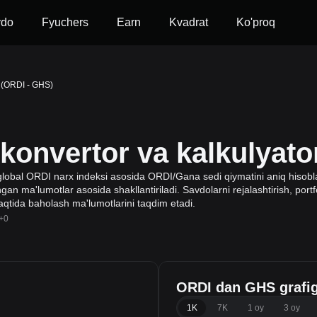
vdo
Fyuchers
Earn
Kvadrat
Ko'proq
 (ORDI - GHS)
onvertor va kalkulyato
lobal ORDI narx indeksi asosida ORDI/Gana sedi qiymatini aniq hisoblas
gan ma'lumotlar asosida shakllantiriladi. Savdolarni rejalashtirish, port
vaqtida baholash ma'lumotlarini taqdim etadi.
+0
ORDI dan GHS grafig
1K
7K
1 oy
3 oy