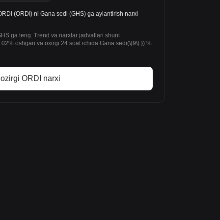
DI (ORDI) ni Gana sedi (GHS) ga aylantirish narxi
S ga teng. Trend va narxlar jadvallari shuni
02% oshgan va oxirgi 24 soat ichida Gana sedi(\{9\) }) %
ozirgi ORDI narxi