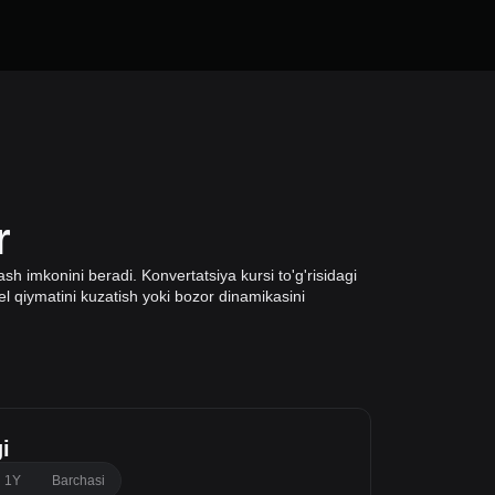
r
h imkonini beradi. Konvertatsiya kursi to'g'risidagi
fel qiymatini kuzatish yoki bozor dinamikasini
i
1Y
Barchasi