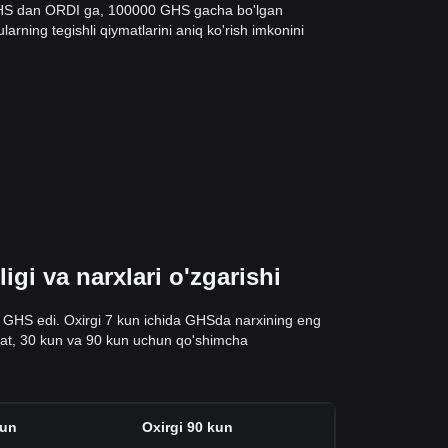
 GHS dan ORDI ga, 100000 GHS gacha bo'lgan
arning tegishli qiymatlarini aniq ko'rish imkonini
gi va narxlari o'zgarishi
6 GHS edi. Oxirgi 7 kun ichida GHSda narxining eng
 soat, 30 kun va 90 kun uchun qo'shimcha
kun
Oxirgi 90 kun