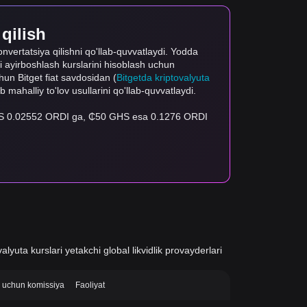
 qilish
onvertatsiya qilishni qo'llab-quvvatlaydi. Yodda
gi ayirboshlash kurslarini hisoblash uchun
uchun Bitget fiat savdosidan (
Bitgetda kriptovalyuta
ab mahalliy to'lov usullarini qo'llab-quvvatlaydi.
 GHS 0.02552 ORDI ga, ₵50 GHS esa 0.1276 ORDI
alyuta kurslari yetakchi global likvidlik provayderlari
si uchun komissiya
Faoliyat