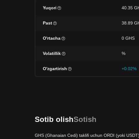
Yuqori
40.35 G
Past
38.89 G
O'rtacha
0 GHS
Volatillik
%
O'zgartirish
+0.02%
Sotib olish
Sotish
GHS (Ghanaian Cedi) taklifi uchun ORDI (yoki USDT) 