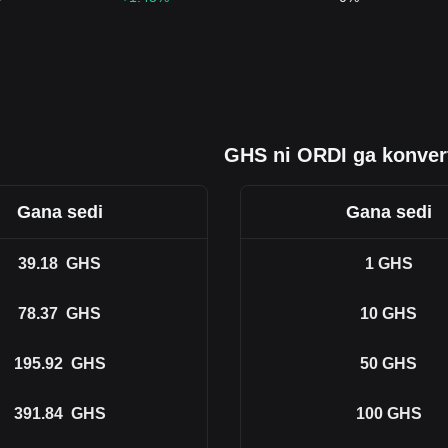
GHS ni ORDI ga konver
Gana sedi
Gana sedi
39.18
GHS
1
GHS
78.37
GHS
10
GHS
195.92
GHS
50
GHS
391.84
GHS
100
GHS