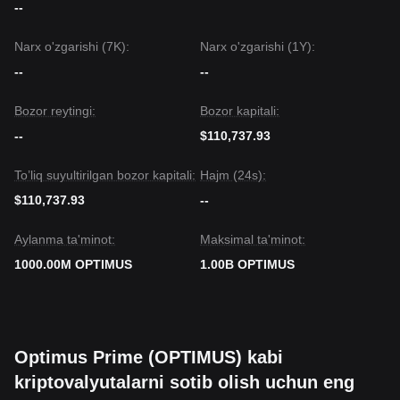
--
Narx o'zgarishi (7K):
Narx o'zgarishi (1Y):
--
--
Bozor reytingi:
Bozor kapitali:
--
$110,737.93
To’liq suyultirilgan bozor kapitali:
Hajm (24s):
$110,737.93
--
Aylanma ta'minot:
Maksimal ta'minot:
1000.00M OPTIMUS
1.00B OPTIMUS
Optimus Prime (OPTIMUS) kabi
kriptovalyutalarni sotib olish uchun eng