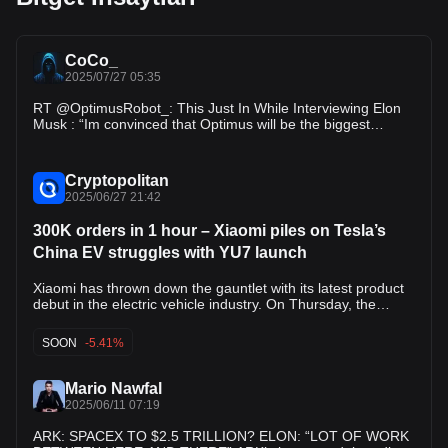
CoCo_
2025/07/27 05:35
RT @OptimusRobot_: This Just In While Interviewing Elon
Musk : “Im convinced that Optimus will be the biggest
product ever.” - Elon Musk…
Cryptopolitan
2025/06/27 21:42
300K orders in 1 hour – Xiaomi piles on Tesla’s
China EV struggles with YU7 launch
Xiaomi has thrown down the gauntlet with its latest product
debut in the electric vehicle industry. On Thursday, the
company revealed that it had received nearly 300,000
orders for its new YU7 electric SUV within just one hour of
SOON
-5.41%
its launch. Xiaomi’s success with the SU7 and the ongoing
explosive response to the YU7 seem to spell bad news for
Tesla’s sales in Asia’s largest economy. “We will not accept
Mario Nawfal
defeat,” Lei Jun, Xiaomi’s CEO, said during the YU7 launch.
2025/06/11 07:19
“We’re officially taking up Tesla’s long-standing challenge to
compare products head-to-head.” The vehicle is currently
ARK: SPACEX TO $2.5 TRILLION? ELON: “LOT OF WORK
priced at around $35,000, significantly less expensive than