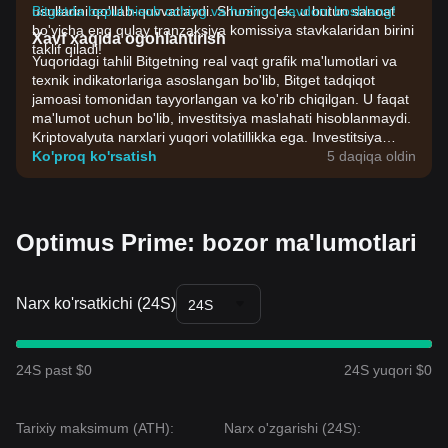
usullarini qo'llab-quvvatlaydi. Shuningdek, u butun sanoat
Bitgetda bepul hisob oching va hoziroq savdoni boshlang!
bo'yicha eng qulay tranzaksiya komissiya stavkalaridan birini
Xavf xaqida ogohlantirish
taklif qiladi!
Yuqoridagi tahlil Bitgetning real vaqt grafik ma'lumotlari va
texnik indikatorlariga asoslangan bo'lib, Bitget tadqiqot
jamoasi tomonidan tayyorlangan va ko'rib chiqilgan. U faqat
ma'lumot uchun bo'lib, investitsiya maslahati hisoblanmaydi.
Kriptovalyuta narxlari yuqori volatillikka ega. Investitsiya
qarorlarini o'zingizning riskga chidamliligingiz asosida qabul
Ko'proq ko'rsatish
5 daqiqa oldin
qiling.
Optimus Prime: bozor ma'lumotlari
Narx ko'rsatkichi (24S)
24S
24S past $0
24S yuqori $0
Tarixiy maksimum (ATH):
Narx o'zgarishi (24S):