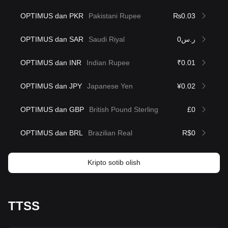
OPTIMUS dan PKR
Pakistani Rupee
₨0.03
OPTIMUS dan SAR
Saudi Riyal
ر.س0
OPTIMUS dan INR
Indian Rupee
₹0.01
OPTIMUS dan JPY
Japanese Yen
¥0.02
OPTIMUS dan GBP
British Pound Sterling
£0
OPTIMUS dan BRL
Brazilian Real
R$0
Kripto sotib olish
TTSS