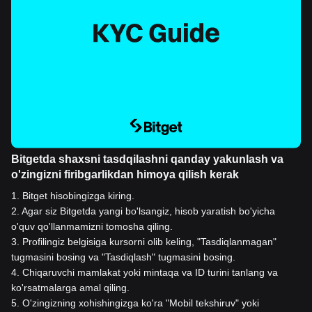
Bitgetda shaxsni tasdqilashni qanday yakunlash va
o'zingizni firibgarlikdan himoya qilish kerak
1
.
Bitget hisobingizga kiring.
2
.
Agar siz Bitgetda yangi bo'lsangiz, hisob yaratish bo'yicha
o'quv qo'llanmamizni tomosha qiling.
3
.
Profilingiz belgisiga kursorni olib keling, "Tasdiqlanmagan"
tugmasini bosing va "Tasdiqlash" tugmasini bosing.
4
.
Chiqaruvchi mamlakat yoki mintaqa va ID turini tanlang va
ko'rsatmalarga amal qiling.
5
.
O'zingizning xohishingizga ko'ra "Mobil tekshiruv" yoki