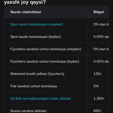
yaxshi joy qaysi?
Savdo statistikasi
Bitget
Spot savdo komissiyasi (meyker)
0% dan bos
Spot savdo komissiyasi (teyker)
0.03% dan b
Fyuchers savdosi uchun komissiya (meyker)
0% dan bos
Fyuchers savdosi uchun komissiya (teyker)
0.02% dan 
Maksimal kredit yelkasi (fyuchers)
125x
Fiat savdosi uchun komissiya
0%
Qo'llab-quvvatlanadigan kripto aktivlar
1,300+
Nusxa savdosi aktivlari
600+