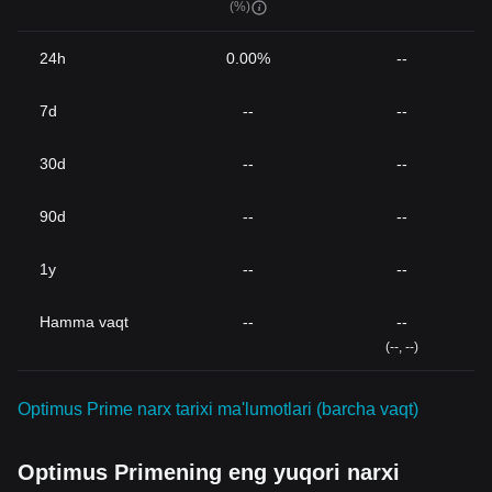
(%)
24h
0.00%
--
7d
--
--
30d
--
--
90d
--
--
1y
--
--
Hamma vaqt
--
--
(--, --)
Optimus Prime narx tarixi ma'lumotlari (barcha vaqt)
Optimus Primening eng yuqori narxi