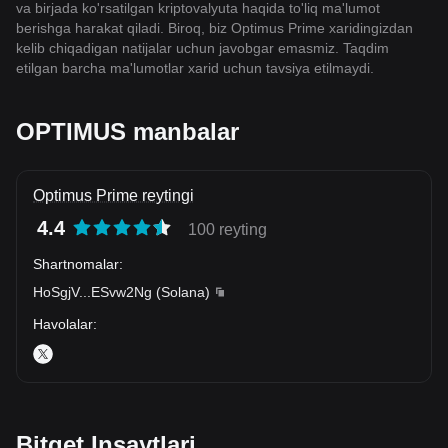
va birjada ko'rsatilgan kriptovalyuta haqida to'liq ma'lumot
berishga harakat qiladi. Biroq, biz Optimus Prime xaridingizdan
kelib chiqadigan natijalar uchun javobgar emasmiz. Taqdim
etilgan barcha ma'lumotlar xarid uchun tavsiya etilmaydi.
OPTIMUS manbalar
Optimus Prime reytingi
4.4
100 reyting
Shartnomalar
:
HoSgjV
...
ESvw2Ng
(
Solana
)
Havolalar
:
Bitget Insaytlari