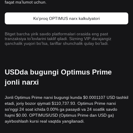
faqat ma'lumot uchun.
Ko'proq OPTIMUS narx kalkulyatori
Bitget barcha yirik savdo platformalari orasida eng past
tranzaksiya to'lovlarini taklif qiladi. Sizning VIP darajangiz
qanchalik yuqori bo'lsa, tariflar shunchalik qulay bo'ladi.
USDda bugungi Optimus Prime
jonli narxi
Jonli Optimus Prime narxi bugungi kunda $0.0001107 USD tashkil
etadi, joriy bozor qiymati $110,737.93. Optimus Prime narxi
so'nggi 24 soat ichida 0.00% ga pasaydi va 24 soatlik savdo
hajmi $0.00. OPTIMUS/USD (Optimus Prime dan USD ga)
ayirboshlash kursi real vaqtda yangilanadi.