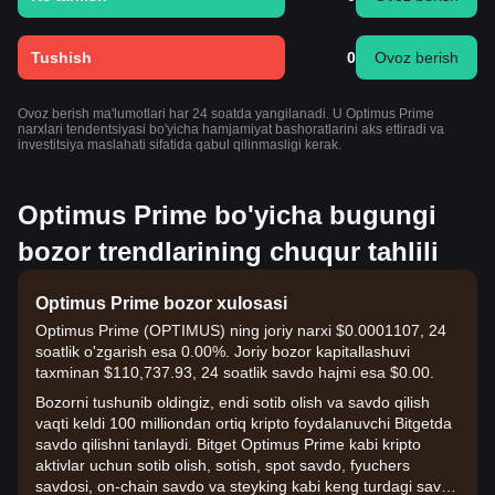
Tushish
0
Ovoz berish
Ovoz berish ma'lumotlari har 24 soatda yangilanadi. U Optimus Prime
narxlari tendentsiyasi bo'yicha hamjamiyat bashoratlarini aks ettiradi va
investitsiya maslahati sifatida qabul qilinmasligi kerak.
Optimus Prime bo'yicha bugungi
bozor trendlarining chuqur tahlili
Optimus Prime bozor xulosasi
Optimus Prime (OPTIMUS) ning joriy narxi $0.0001107, 24
soatlik o'zgarish esa 0.00%. Joriy bozor kapitallashuvi
taxminan $110,737.93, 24 soatlik savdo hajmi esa $0.00.
Bozorni tushunib oldingiz, endi sotib olish va savdo qilish
vaqti keldi 100 milliondan ortiq kripto foydalanuvchi Bitgetda
savdo qilishni tanlaydi. Bitget Optimus Prime kabi kripto
aktivlar uchun sotib olish, sotish, spot savdo, fyuchers
savdosi, on-chain savdo va steyking kabi keng turdagi savdo