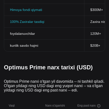
Himoya fondi qiymati
$300M+
100% Zaxiralar tasdiqi
Zaxira nisba
foydalanuvchilar
120M+
kunlik savdo hajmi
$20B+
Optimus Prime narx tarixi (USD)
Optimus Prime narxi o'tgan yil davomida -- ni tashkil qiladi.
O'tgan yildagi ning USD dagi eng yuqori narxi -- va o'tgan
yildagi ning USD dagi eng past narxi -- edi.
Vaqt
Narx o'zgarishi
Eng past narx