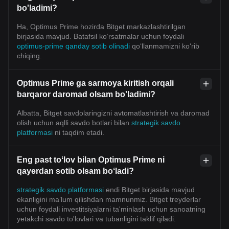
bo'ladimi?
Ha, Optimus Prime hozirda Bitget markazlashtirilgan
birjasida mavjud. Batafsil koʻrsatmalar uchun foydali
optimus-prime qanday sotib olinadi
qoʻllanmamizni koʻrib
chiqing.
Optimus Prime ga sarmoya kiritish orqali
barqaror daromad olsam bo'ladimi?
Albatta, Bitget savdolaringizni avtomatlashtirish va daromad
olish uchun aqlli savdo botlari bilan
strategik savdo
platformasi
ni taqdim etadi.
Eng past toʻlov bilan Optimus Prime ni
qayerdan sotib olsam boʻladi?
strategik savdo platformasi
endi Bitget birjasida mavjud
ekanligini ma’lum qilishdan mamnunmiz. Bitget treyderlar
uchun foydali investitsiyalarni ta'minlash uchun sanoatning
yetakchi savdo to'lovlari va tubanligini taklif qiladi.