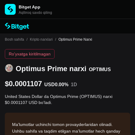
Bitget App
Aqlliroq savdo qiling
Bosh sahifa
/
Kripto narxlari
/
Optimus Prime Narxi
Ro'yxatga kiritilmagan
Optimus Prime narxi
OPTIMUS
$0.0001107
USD
0.00%
1D
United States Dollar da Optimus Prime (OPTIMUS) narxi
$0.0001107 USD bo'ladi.
Ma'lumotlar uchinchi tomon provayderlaridan olinadi.
Ushbu sahifa va taqdim etilgan ma'lumotlar hech qanday