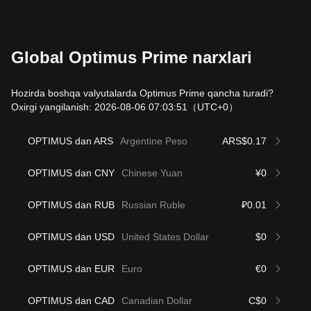
Global Optimus Prime narxlari
Hozirda boshqa valyutalarda Optimus Prime qancha turadi?
Oxirgi yangilanish: 2026-08-06 07:03:51
（UTC+0）
OPTIMUS dan ARS
Argentine Peso
ARS$0.17
OPTIMUS dan CNY
Chinese Yuan
¥0
OPTIMUS dan RUB
Russian Ruble
₽0.01
OPTIMUS dan USD
United States Dollar
$0
OPTIMUS dan EUR
Euro
€0
OPTIMUS dan CAD
Canadian Dollar
C$0