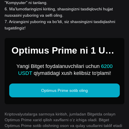
"Kompyuter" ni tanlang.
6
.
Ma'lumotlaringizni kiriting, shaxsingizni tasdiqlovchi hujjat
nusxasini yuboring va selfi oling.
7
.
Arizangizni yuboring va bo'ldi, siz shaxsingizni tasdiqlashni
tugatdingiz!
Optimus Prime ni 1 USD
ga sotib oling
Yangi Bitget foydalanuvchilari uchun
6200
USDT
qiymatidagi xush kelibsiz to'plami!
Optimus Prime sotib oling
Kriptovalyutalarga sarmoya kiritish, jumladan Bitgetda onlayn
Optimus Prime xarid qilish xavflarni o‘z ichiga oladi. Bitget
Optimus Prime sotib olishning oson va qulay usullarini taklif etadi