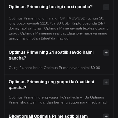
Optimus Prime ning hozirgi narxi qancha?
Optimus Primening jonli narxi (OPTIMUS/USD) uchun $0,
joriy bozor qiymati $110,737.93 USD. Kripto bozorida 24/7
doimiy faoliyat tufayli Optimus Prime qiymati tez-tez o'zgarib
turadi. Optimus Primening real vaqtdagi joriy narxi va uning
tarixiy maʼlumotlari Bitget’da mavjud.
Optimus Prime ning 24 soatlik savdo hajmi
qancha?
Oxirgi 24 soat ichida Optimus Prime savdo hajmi $0.00.
Optimus Primening eng yuqori koʻrsatkichi
qancha?
Optimus Primening eng yuqori ko‘rsatkichi --. Bu Optimus
Prime ishga tushirilgandan beri eng yuqori narx hisoblanadi.
Bitget orqali Optimus Prime sotib olsam