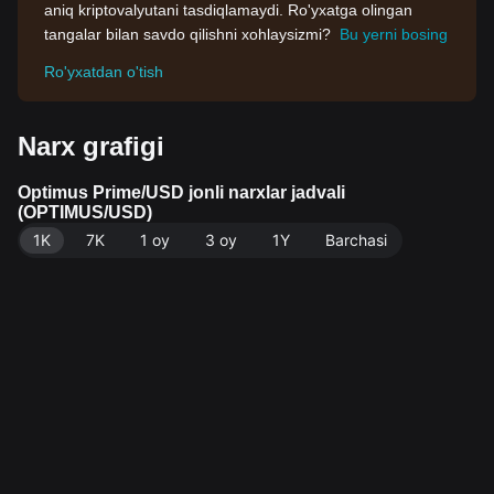
aniq kriptovalyutani tasdiqlamaydi. Ro'yxatga olingan
tangalar bilan savdo qilishni xohlaysizmi?
Bu yerni bosing
Ro'yxatdan o'tish
Narx grafigi
Optimus Prime/USD jonli narxlar jadvali
(OPTIMUS/USD)
1K
7K
1 oy
3 oy
1Y
Barchasi