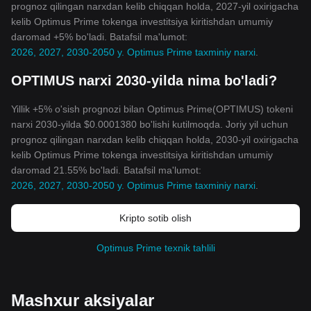
prognoz qilingan narxdan kelib chiqqan holda, 2027-yil oxirigacha
kelib Optimus Prime tokenga investitsiya kiritishdan umumiy
daromad +5% bo'ladi. Batafsil ma'lumot:
2026, 2027, 2030-2050 y. Optimus Prime taxminiy narxi
.
OPTIMUS narxi 2030-yilda nima bo'ladi?
Yillik +5% o'sish prognozi bilan Optimus Prime(OPTIMUS) tokeni
narxi 2030-yilda $0.0001380 bo'lishi kutilmoqda. Joriy yil uchun
prognoz qilingan narxdan kelib chiqqan holda, 2030-yil oxirigacha
kelib Optimus Prime tokenga investitsiya kiritishdan umumiy
daromad 21.55% bo'ladi. Batafsil ma'lumot:
2026, 2027, 2030-2050 y. Optimus Prime taxminiy narxi
.
Kripto sotib olish
Optimus Prime texnik tahlili
Mashxur aksiyalar