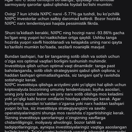
sarmoyaviy qarorlar qabul qilishda foydali bo'lishi mumkin:
Oxirgi 7 kun ichida NXPC narxi -5.77% ga tushdi, bu ko'pchilik
NXPC investorlar uchun salbiy daromad keltirdi. Bozor hozirda
NXPC narx tendentsiyasi haqida pessimistik fikrda.
Shuni ta'kidlash kerakki, NXPC ning hozirgi narxi -93.86% gacha
bo'lgan eng yuqori ko'rsatkichdan ortga qaytdi. Ushbu tanga
hozirda yuqori xavfli hisoblanadi va kelajakda uning narxi qayta
ko'tarilishi mumkin bo'lsada, sezilarli noaniqlik mavjud.
Bundan tashqari, har bir tanganing sotib olish va sotish uchun
o'ziga xos optimal vaqtlari borligini tushunish muhimdir.
Investitsiya qilish uchun optimal vaqt dinamikdir: tanga past
baholanganda, sotib olish strategiyasini qabul qilish oqilona; u
haddan tashqari qimmatlashganda, siz tangani qat'iy ravishda
sotishingiz kerak.
NXPC investitsiya qilishga arziydimi yoki yo'qligini hal qilish uchun
kriptovalyuta bozorining umumiy tendentsiyasi, loyiha asoslari,
uning joriy bozor bahosi va joriy narx sotib olishga mos keladimi
yoki yo'qligi kabi bozor omillarini hisobga olishingiz kerak. Agar
loyihaning asoslari to'satdan o'zgarsa yoki narx haddan tashqari
yuqori bo'lsa, siz investitsiya strategiyangizni va savdo
operatsiyalaringizni shunga mos ravishda o'zgartirishingiz kerak.
Sizning investitsiya qarorlaringiz o'zingizning xavflarga
chidamliligingiz, moliyaviy ahvolingiz, bozor tahlili va
tadqiqotlaringizga, ayniqsa investitsiyalaringiz vaqtiga asoslangan
bo'lishi kerak. To'g'ri vaqtni belgilash yanada ishonchli daromadni