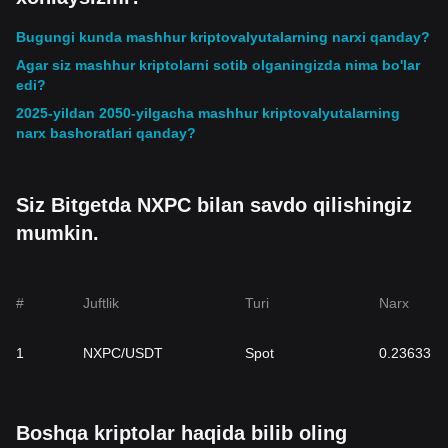
Bugungi kunda mashhur kriptovalyutalarning narxi qanday?
Agar siz mashhur kriptolarni sotib olganingizda nima bo'lar
edi?
2025-yildan 2050-yilgacha mashhur kriptovalyutalarning
narx bashoratlari qanday?
Siz Bitgetda NXPC bilan savdo qilishingiz
mumkin.
#
Juftlik
Turi
Narx
1
NXPC/USDT
Spot
0.23633
Boshqa kriptolar haqida bilib oling