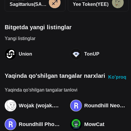
Sagittarius(SAGIT)
Yee Token(YEE)
Bitgetda yangi listinglar
Yangi listinglar
Union
TonUP
Yaqinda qo'shilgan tangalar narxlari
Ko'proq
Yaqinda qo'shilgan tangalar tanlovi
Wojak (wojak.art)
Roundhill Neocloud ETF (Derivatives)
Roundhill Photonics & Optics ETF (Derivatives)
MowCat