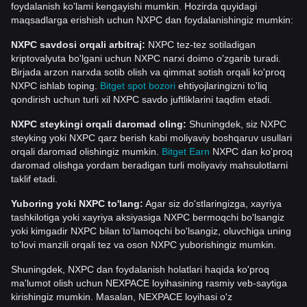
foydalanish ko'lami kengayishi mumkin. Hozirda quyidagi
maqsadlarga erishish uchun NXPC dan foydalanishingiz mumkin:
NXPC savdosi orqali arbitraj:
NXPC tez-tez sotiladigan
kriptovalyuta bo'lgani uchun NXPC narxi doimo o'zgarib turadi.
Birjada arzon narxda sotib olish va qimmat sotish orqali ko'proq
NXPC ishlab toping.
Bitget spot bozori
ehtiyojlaringizni to'liq
qondirish uchun turli xil NXPC savdo juftliklarini taqdim etadi.
NXPC steykingi orqali daromad oling:
Shuningdek, siz NXPC
steyking yoki NXPC qarz berish kabi moliyaviy boshqaruv usullari
orqali daromad olishingiz mumkin.
Bitget Earn
NXPC dan ko'proq
daromad olishga yordam beradigan turli moliyaviy mahsulotlarni
taklif etadi.
Yuboring yoki NXPC to'lang:
Agar siz do'stlaringizga, xayriya
tashkilotiga yoki xayriya aksiyasiga NXPC bermoqchi bo'lsangiz
yoki kimgadir NXPC bilan to'lamoqchi bo'lsangiz, oluvchiga uning
to'lovi manzili orqali tez va oson NXPC yuborishingiz mumkin.
Shuningdek, NXPC dan foydalanish holatlari haqida ko'proq
ma'lumot olish uchun NEXPACE loyihasining rasmiy veb-saytiga
kirishingiz mumkin. Masalan, NEXPACE loyihasi o'z