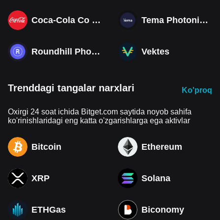
Coca-Cola Co (Derivatives)
Tema Photonics & Optical ETF
Roundhill Photonics & Optics ETF
Vektes
Trenddagi tangalar narxlari
Ko'proq
Oxirgi 24 soat ichida Bitget.com saytida noyob sahifa
ko'rinishlaridagi eng katta o'zgarishlarga ega aktivlar
Bitcoin
Ethereum
XRP
Solana
ETHGas
Biconomy