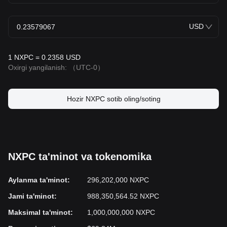
USD
1 NXPC = 0.2358 USD
Oxirgi yangilanish:
（UTC-0）
Hozir NXPC sotib oling/soting
NXPC ta'minot va tokenomika
Aylanma ta'minot
:
296,202,000 NXPC
Jami ta'minot
:
988,350,564.52 NXPC
Maksimal ta'minot
:
1,000,000,000 NXPC