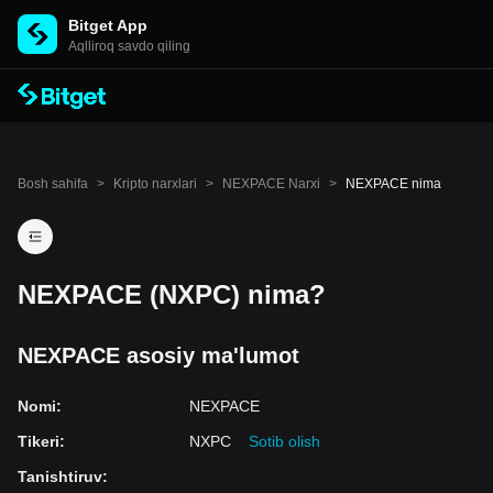
Bitget App
Aqlliroq savdo qiling
Bosh sahifa
>
Kripto narxlari
>
NEXPACE Narxi
>
NEXPACE nima
NEXPACE (NXPC) nima?
NEXPACE asosiy ma'lumot
Nomi
:
NEXPACE
Tikeri
:
NXPC
Sotib olish
Tanishtiruv
: