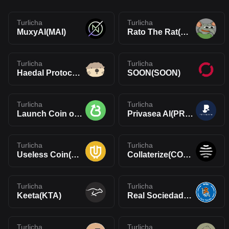
Turlicha
Turlicha
MuxyAI(MAI)
Rato The Rat(RATO)
Turlicha
Turlicha
Haedal Protocol(HAEDAL)
SOON(SOON)
Turlicha
Turlicha
Launch Coin on Believe(LAUNCHCOIN)
Privasea AI(PRAI)
Turlicha
Turlicha
Useless Coin(USELESS)
Collaterize(COLLAT)
Turlicha
Turlicha
Keeta(KTA)
Real Sociedad Fan Token(RSO)
Turlicha
Turlicha