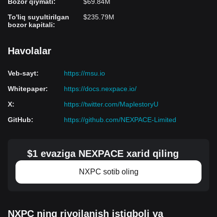
Bozor qiymati
:
$69.84M
To'liq suyultirilgan
$235.79M
bozor kapitali
:
Havolalar
Veb-sayt
:
https://msu.io
Whitepaper
:
https://docs.nexpace.io/
X
:
https://twitter.com/MaplestoryU
GitHub
:
https://github.com/NEXPACE-Limited
$1 evaziga NEXPACE xarid qiling
NXPC sotib oling
NXPC ning rivojlanish istiqboli va