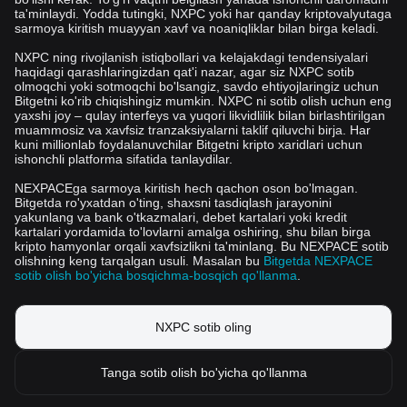
ta'minlaydi. Yodda tutingki, NXPC yoki har qanday kriptovalyutaga
sarmoya kiritish muayyan xavf va noaniqliklar bilan birga keladi.
NXPC ning rivojlanish istiqbollari va kelajakdagi tendensiyalari
haqidagi qarashlaringizdan qat'i nazar, agar siz NXPC sotib
olmoqchi yoki sotmoqchi bo'lsangiz, savdo ehtiyojlaringiz uchun
Bitgetni ko'rib chiqishingiz mumkin. NXPC ni sotib olish uchun eng
yaxshi joy – qulay interfeys va yuqori likvidlilik bilan birlashtirilgan
muammosiz va xavfsiz tranzaksiyalarni taklif qiluvchi birja. Har
kuni millionlab foydalanuvchilar Bitgetni kripto xaridlari uchun
ishonchli platforma sifatida tanlaydilar.
NEXPACEga sarmoya kiritish hech qachon oson bo'lmagan.
Bitgetda ro'yxatdan o'ting, shaxsni tasdiqlash jarayonini
yakunlang va bank o'tkazmalari, debet kartalari yoki kredit
kartalari yordamida to'lovlarni amalga oshiring, shu bilan birga
kripto hamyonlar orqali xavfsizlikni ta'minlang. Bu NEXPACE sotib
olishning keng tarqalgan usuli. Masalan bu
Bitgetda NEXPACE
sotib olish bo'yicha bosqichma-bosqich qo'llanma
.
NXPC sotib oling
Tanga sotib olish bo'yicha qo'llanma