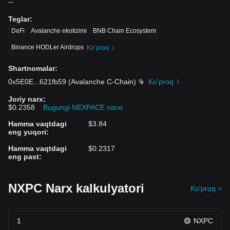
--
Teglar
:
DeFi
Avalanche ekotizimi
BNB Chain Ecosystem
Binance HODLer Airdrops
Ko’proq
Shartnomalar
:
0x5E0E
...
621fb59
(
Avalanche C-Chain
)
Ko’proq
Joriy narx
:
$0.2358
Bugungi NEXPACE narxi
Hamma vaqtdagi
$3.84
eng yuqori
:
Hamma vaqtdagi
$0.2317
eng past
:
NXPC Narx kalkulyatori
Ko'proq >
NXPC