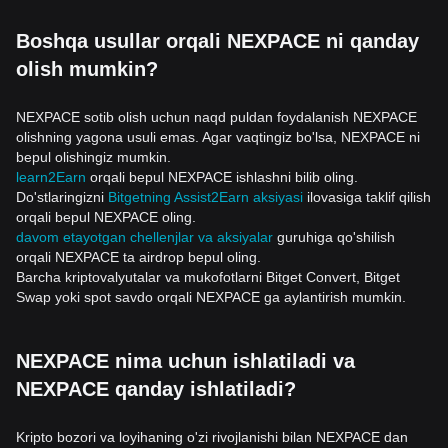
Boshqa usullar orqali NEXPACE ni qanday
olish mumkin?
NEXPACE sotib olish uchun naqd puldan foydalanish NEXPACE
olishning yagona usuli emas. Agar vaqtingiz bo'lsa, NEXPACE ni
bepul olishingiz mumkin.
learn2Earn
orqali bepul NEXPACE ishlashni bilib oling.
Do'stlaringizni
Bitgetning Assist2Earn aksiyasi
ilovasiga taklif qilish
orqali bepul NEXPACE oling.
davom etayotgan chellenjlar va aksiyalar
guruhiga qo'shilish
orqali NEXPACE ta airdrop bepul oling.
Barcha kriptovalyutalar va mukofotlarni Bitget Convert, Bitget
Swap yoki spot savdo orqali NEXPACE ga aylantirish mumkin.
NEXPACE nima uchun ishlatiladi va
NEXPACE qanday ishlatiladi?
Kripto bozori va loyihaning o'zi rivojlanishi bilan NEXPACE dan