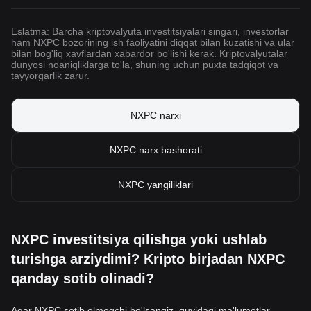
Eslatma: Barcha kriptovalyuta investitsiyalari singari, investorlar
ham NXPC bozorining ish faoliyatini diqqat bilan kuzatishi va ular
bilan bog'liq xavflardan xabardor bo'lishi kerak. Kriptovalyutalar
dunyosi noaniqliklarga to'la, shuning uchun puxta tadqiqot va
tayyorgarlik zarur.
NXPC narxi
NXPC narx bashorati
NXPC yangiliklari
NXPC investitsiya qilishga yoki ushlab
turishga arziydimi? Kripto birjadan NXPC
qanday sotib olinadi?
Agar NXPC sotib olmoqchi bo'lsangiz, quyidagi ma'lumotlar