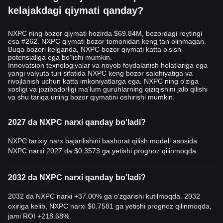
kelajakdagi qiymati qanday?
NXPC ning bozor qiymati hozirda $69.84M, bozordagi reytingi
esa #262. NXPC qiymati bozor tomonidan keng tan olinmagan.
Buqa bozori kelganda, NXPC bozor qiymati katta o'sish
potensialiga ega bo'lishi mumkin.
Innovatsion texnologiyalar va noyob foydalanish holatlariga ega
yangi valyuta turi sifatida NXPC keng bozor salohiyatiga va
rivojlanish uchun katta imkoniyatlarga ega. NXPC ning o'ziga
xosligi va jozibadorligi ma'lum guruhlarning qiziqishini jalb qilishi
va shu tariqa uning bozor qiymatini oshirishi mumkin.
2027 da NXPC narxi qanday bo'ladi?
NXPC tarixiy narx bajarilishini bashorat qilish modeli asosida
NXPC narxi 2027 da
$0.3573
ga yetishi prognoz qilinmoqda.
2032 da NXPC narxi qanday bo'ladi?
2032 da NXPC narxi +37.00% ga o'zgarishi kutilmoqda. 2032
oxiriga kelib, NXPC narxi
$0.7581
ga yetishi prognoz qilinmoqda,
jami ROI +218.68%.