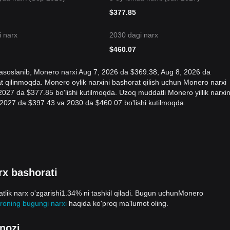
$
377.85
 narx
2030 dagi narx
$
460.07
 asoslanib, Monero narxi Aug 7, 2026 da $369.38, Aug 8, 2026 da
t qilinmoqda. Monero oylik narxini bashorat qilish uchun Monero narxi
7 da $377.85 bo'lishi kutilmoqda. Uzoq muddatli Monero yillik narxin
2027 da $397.43 va 2030 da $460.07 bo'lishi kutilmoqda.
x bashorati
atlik narx o'zgarishi1.34% ni tashkil qiladi. Bugun uchunMonero
oning bugungi narxi
haqida ko'proq ma'lumot oling.
nozi