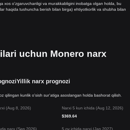
ziga xos o'zgaruvchanligi va murakkabligini inobatga olgan holda, bu
lar haqida tushuncha berish bilan birga) ehtiyotkorlik va shubha bilan
ilari uchun Monero narx
ognozi
Yillik narx prognozi
 qilingan kunlik o'sish sur'atiga asoslangan holda bashorat qilish.
rxi (Aug 8, 2026)
Narxi 5 kun ichida (Aug 12, 2026)
$
369.64
yda narx (Sep 2026)
5 oy ichida narxi (Jan 2027)