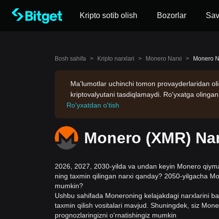
Kripto sotib olish
Bozorlar
Sa
Bosh sahifa
>
Kripto narxlari
>
Monero Narxi
>
Monero N
Ma'lumotlar uchinchi tomon provayderlaridan ol
kriptovalyutani tasdiqlamaydi. Ro'yxatga olingan
Ro'yxatdan o'tish
Monero (XMR) Nar
2026, 2027, 2030-yilda va undan keyin Monero qiyma
ning taxmin qilingan narxi qanday? 2050-yilgacha Mon
mumkin?
Ushbu sahifada Moneroning kelajakdagi narxlarini b
taxmin qilish vositalari mavjud. Shuningdek, siz Mone
prognozlaringizni o'rnatishingiz mumkin