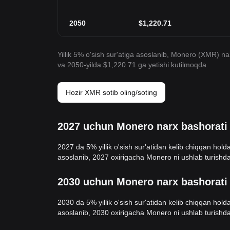
2050
$
1,220.71
Yillik 5% o'sish sur'atiga asoslanib, Monero (XMR) n
va 2050-yilda $1,220.71 ga yetishi kutilmoqda.
Hozir XMR sotib oling/soting
2027 uchun Monero narx bashorati
2027 da 5% yillik o'sish sur'atidan kelib chiqqan h
asoslanib, 2027 oxirigacha Monero ni ushlab turishda
2030 uchun Monero narx bashorati
2030 da 5% yillik o'sish sur'atidan kelib chiqqan h
asoslanib, 2030 oxirigacha Monero ni ushlab turishda