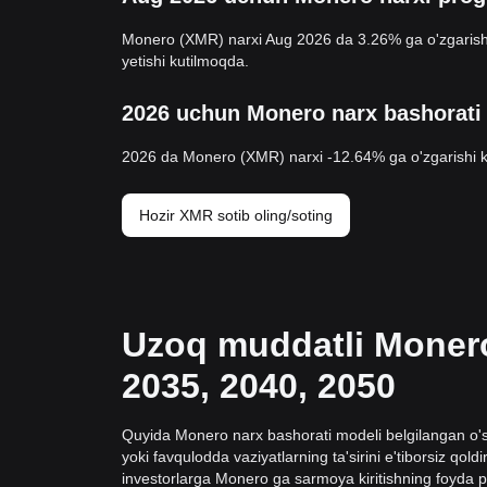
Monero (XMR) narxi Aug 2026 da 3.26% ga o'zgarishi
yetishi kutilmoqda.
2026 uchun Monero narx bashorati
2026 da Monero (XMR) narxi -12.64% ga o'zgarishi k
Hozir XMR sotib oling/soting
Uzoq muddatli Monero
2035, 2040, 2050
Quyida Monero narx bashorati modeli belgilangan o'sis
yoki favqulodda vaziyatlarning ta'sirini e'tiborsiz qol
investorlarga Monero ga sarmoya kiritishning foyda po