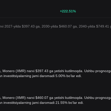
+222.51
%
arxi 2027-yilda $397.43 ga, 2030-yilda $460.07 ga, 2040-yilda $749.41 
olda, Monero (XMR) narxi $397.43 ga yetishi kutilmoqda. Ushbu prognozg
n investitsiyalarning jami daromadi 5.00% bo'lar edi.
olda, Monero (XMR) narxi $460.07 ga yetishi kutilmoqda. Ushbu prognozg
n investitsiyalarning jami daromadi 21.55% bo'lar edi.