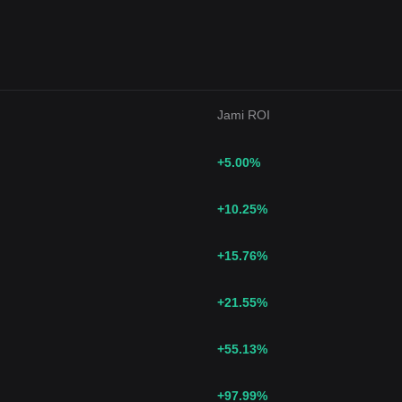
Jami ROI
+5.00
%
+10.25
%
+15.76
%
+21.55
%
+55.13
%
+97.99
%