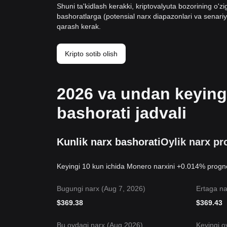
Shuni ta'kidlash kerakki, kriptovalyuta bozorining o'
bashoratlarga (potensial narx diapazonlari va senariy
qarash kerak.
Kripto sotib olish
2026 va undan keying
bashorati jadvali
Kunlik narx bashorati
Oylik narx pr
Keyingi 10 kun ichida Monero narxini +0.014% prognoz
Bugungi narx (Aug 7, 2026)
Ertaga na
$
369.38
$
369.43
Bu oydagi narx (Aug 2026)
Keyingi o