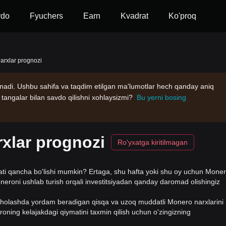
vdo
Fyuchers
Earn
Kvadrat
Ko'proq
arxlar prognozi
inadi. Ushbu sahifa va taqdim etilgan ma'lumotlar hech qanday aniq
 tangalar bilan savdo qilishni xohlaysizmi?
Bu yerni bosing
xlar prognozi
Ro'yxatga kiritilmagan
ti qancha bo'lishi mumkin? Ertaga, shu hafta yoki shu oy uchun Mone
eroni ushlab turish orqali investitsiyadan qanday daromad olishingiz
aholashda yordam beradigan qisqa va uzoq muddatli Monero narxlarini
roning kelajakdagi qiymatini taxmin qilish uchun o'zingizning