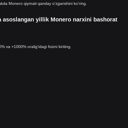
lajakda Monero qiymati qanday o'zgarishini ko'ring.
a asoslangan yillik Monero narxini bashorat
00% va +1000% oralig'idagi foizni kiriting.