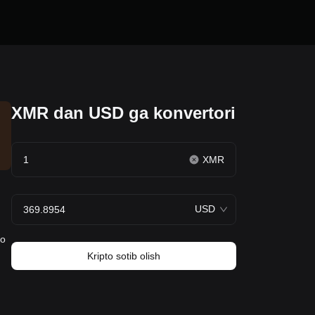
XMR dan USD ga konvertori
XMR
USD
ro
Kripto sotib olish