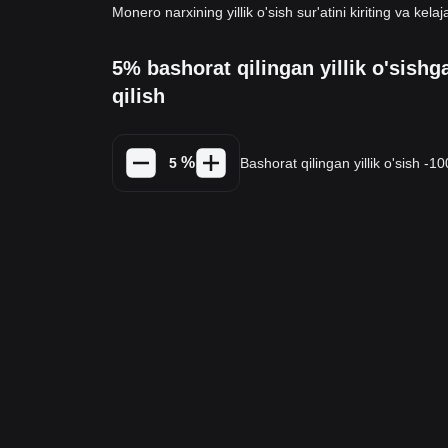
Monero narxining yillik o'sish sur'atini kiriting va ke
5% bashorat qilingan yillik o'sishg
qilish
%
Bashorat qilingan yillik o'sish -1