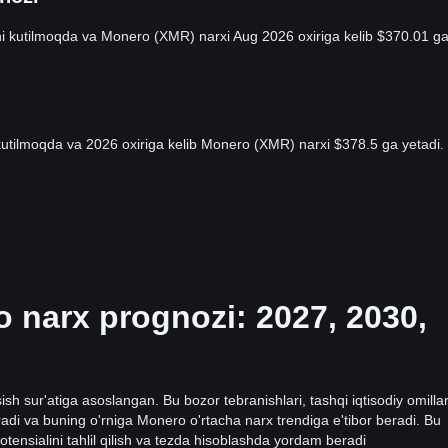
 kutilmoqda va Monero (XMR) narxi Aug 2026 oxiriga kelib $370.01 g
utilmoqda va 2026 oxiriga kelib Monero (XMR) narxi $378.5 ga yetadi.
 narx prognozi: 2027, 2030,
h sur'atiga asoslangan. Bu bozor tebranishlari, tashqi iqtisodiy omilla
diradi va buning o'rniga Monero o'rtacha narx trendiga e'tibor beradi. Bu
tensialini tahlil qilish va tezda hisoblashda yordam beradi