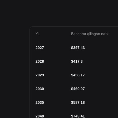
Yil
Bashorat qilingan narx
2027
$
397.43
2028
$
417.3
2029
$
438.17
2030
$
460.07
2035
$
587.18
2040
$
749.41