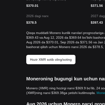
$
370.01
$
371.56
2026 dagi narx
2027 dagi
$
378.5
$
397.43
Qisqa muddatli Monero kunlik narxlari prognozlariga
$369.43 va Aug 12, 2026 da $369.64 bo'lishi bashora
Aug 2026 da $370.01, Sep 2026 da $371.56 va Jan 202
bashorat qilish uchun Monero narxi 2026 da $378.5, 
Hozir XMR sotib oling/soting
Moneroning bugungi kun uchun nar
Monero (XMR) ning hozirgi narxi $369.9 bo'lib, 24 so
(XMR)ning narxi $369.38ga yetishi kutilmoqda.
Moner
Aug 2026 uchun Monero narxi prog