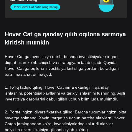
bilan sinab ko'ring.
Hozir Hover Cat sotib oling/soting
Hover Cat ga qanday qilib oqilona sarmoya
kiritish mumkin
Hover Cat ga investitsiya qilish, boshqa investitsiyalar singari,
diqqat bilan ko'rib chiqish va strategiyani talab qiladi. Quyida
Hover Cat ga oqilona investitsiya kiritishga yordam beradigan
ba'zi maslahatlar mavjud:
1. To'liq tadqiq qiling: Hover Cat nima ekanligini, qanday
ishlashini, potentsial xavflarini va tarixiy ishlashini tushuning. Aqlli
investitsiya qarorlarini qabul qilish uchun bilim juda muhimdir.
2. Portfelingizni diversifikatsiya qiling: Barcha tuxumlaringizni bitta
savatga solmang. Xavfni tarqatish uchun barcha aktivlarni Hover
Catga jamlagandan ko'ra, investitsiyalaringizni turli aktivlar
bo'yicha diversifikatsiya qilishni o'ylab ko'ring.