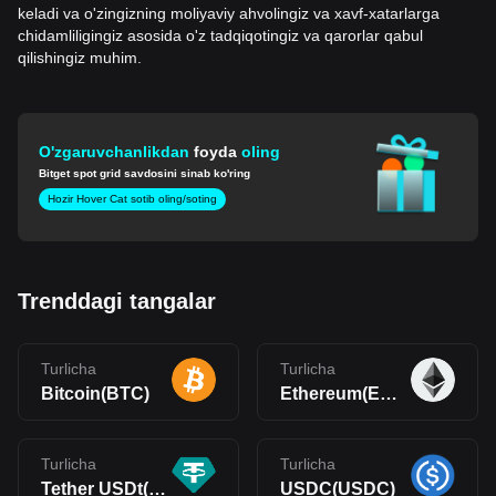
keladi va o'zingizning moliyaviy ahvolingiz va xavf-xatarlarga
chidamliligingiz asosida o'z tadqiqotingiz va qarorlar qabul
qilishingiz muhim.
O'zgaruvchanlikdan
foyda
oling
Bitget spot grid savdosini sinab ko'ring
Hozir Hover Cat sotib oling/soting
Trenddagi tangalar
Turlicha
Turlicha
Bitcoin(BTC)
Ethereum(ETH)
Turlicha
Turlicha
Tether USDt(USDT)
USDC(USDC)