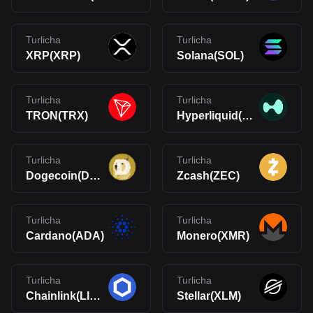
Turlicha
Turlicha
XRP(XRP)
Solana(SOL)
Turlicha
Turlicha
TRON(TRX)
Hyperliquid(HYPE)
Turlicha
Turlicha
Dogecoin(DOGE)
Zcash(ZEC)
Turlicha
Turlicha
Cardano(ADA)
Monero(XMR)
Turlicha
Turlicha
Chainlink(LINK)
Stellar(XLM)