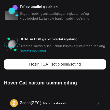
To'lov usulini qo'shish
Bitget hisobingizni tasdiqlaganingizdan so'ng
kredit/debet karta yoki bank hisobini qo'shing.
HCAT ni USD ga konvertatsiyalang
Bitgetda savdo qilish uchun kriptovalyutalardan tanlang.
Batafsil ma'lumot
Hozir HCAT sotib oling/soting
Hover Cat narxini taxmin qiling
Zcash
(
ZEC
)
Narx bashorati