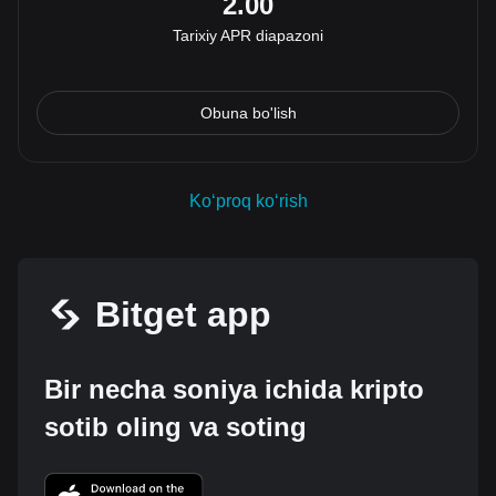
2.00
Tarixiy APR diapazoni
Obuna bo'lish
Koʻproq koʻrish
Bitget app
Bir necha soniya ichida kripto
sotib oling va soting