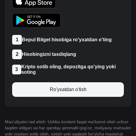
1
Bepul Bitget hisobiga ro'yxatdan o'ting
2
Hisobingizni tasdiqlang
Kripto sotib oling, depozitga qo'ying yoki
3
soting
Ro'yxatdan o'tish
Mas'uliyatni rad etish: Ushbu kontent faqat ma'lumot olish uchun
taqdim etilgan va har qanday qimmatli qog'oz, moliyaviy mahsulot
yoki vositani sotib olish, sotish yoki saqlash bo'yicha maslahat