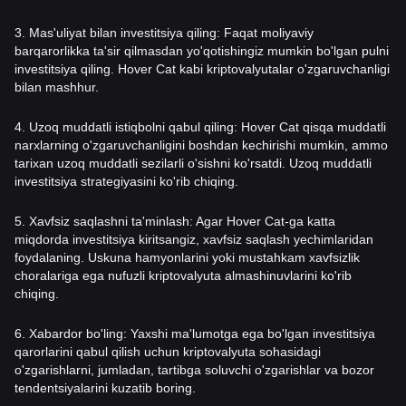
3. Mas'uliyat bilan investitsiya qiling: Faqat moliyaviy
barqarorlikka ta'sir qilmasdan yo'qotishingiz mumkin bo'lgan pulni
investitsiya qiling. Hover Cat kabi kriptovalyutalar o'zgaruvchanligi
bilan mashhur.
4. Uzoq muddatli istiqbolni qabul qiling: Hover Cat qisqa muddatli
narxlarning o'zgaruvchanligini boshdan kechirishi mumkin, ammo
tarixan uzoq muddatli sezilarli o'sishni ko'rsatdi. Uzoq muddatli
investitsiya strategiyasini ko'rib chiqing.
5. Xavfsiz saqlashni ta'minlash: Agar Hover Cat-ga katta
miqdorda investitsiya kiritsangiz, xavfsiz saqlash yechimlaridan
foydalaning. Uskuna hamyonlarini yoki mustahkam xavfsizlik
choralariga ega nufuzli kriptovalyuta almashinuvlarini ko'rib
chiqing.
6. Xabardor bo'ling: Yaxshi ma'lumotga ega bo'lgan investitsiya
qarorlarini qabul qilish uchun kriptovalyuta sohasidagi
o'zgarishlarni, jumladan, tartibga soluvchi o'zgarishlar va bozor
tendentsiyalarini kuzatib boring.