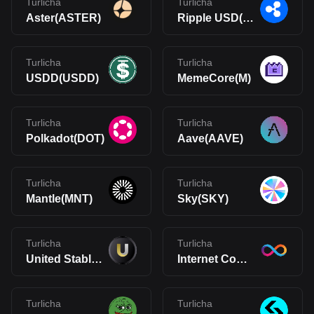
Turlicha
Turlicha
Aster(ASTER)
Ripple USD(RLUSD)
Turlicha
Turlicha
USDD(USDD)
MemeCore(M)
Turlicha
Turlicha
Polkadot(DOT)
Aave(AAVE)
Turlicha
Turlicha
Mantle(MNT)
Sky(SKY)
Turlicha
Turlicha
United Stables(U)
Internet Computer(ICP)
Turlicha
Turlicha