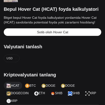
Bepul Hover Cat (HCAT) foyda kalkulyatori
Bitget bepul Hover Cat foyda kalkulyatori yordamida Hover Cat
(HCAT) savdolarida potentsial foyda yoki zararlarni hisoblang!
Sotib olish Hover Cat
Valyutani tanlash
USD
Kriptovalyutani tanlang
HCAT
BTC
DOGE
DOGE
DOGECOIN
ETH
SHIB
SHIB
XRP
XRP