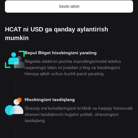
Savdo qilish
HCAT ni USD ga qanday aylantirish
mumkin
Bepul Bitget hisobingizni yarating
Bitgetda elektron pochta manzilingiz/mobil telefon
raqamingiz bilan ro'yxatdan o'ting va hisobingizni
himoya qilish uchun kuchli parol yarating.
Hisobingizni tasdiqlang
Shaxsiy ma'lumotlaringizni to'ldirib va haqiqiy fotosuratli
shaxsni tasdiqlovchi hujjatni yuklab, shaxsingizni
tasdiqlang.