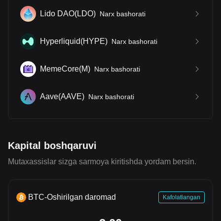
Lido DAO
(
LDO
)
Narx bashorati
Hyperliquid
(
HYPE
)
Narx bashorati
MemeCore
(
M
)
Narx bashorati
Aave
(
AAVE
)
Narx bashorati
Kapital boshqaruvi
Mutaxassislar sizga sarmoya kiritishda yordam bersin.
BTC-Oshirilgan daromad
Kafolatlangan