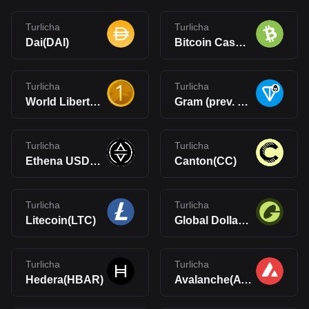
Turlicha
Turlicha
Dai(DAI)
Bitcoin Cash(BCH)
Turlicha
Turlicha
World Liberty Financial USD(USD1)
Gram (prev. Toncoin)(GRAM)
Turlicha
Turlicha
Ethena USDe(USDe)
Canton(CC)
Turlicha
Turlicha
Litecoin(LTC)
Global Dollar(USDG)
Turlicha
Turlicha
Hedera(HBAR)
Avalanche(AVAX)