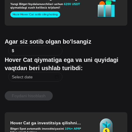
Yangi Bitget foydalanuvchilari uchun
6200 USDT
qiymatidagi xush kelibsiz to'plami!
Hozir Hover Cat sotib oling/soting
Agar siz sotib olgan bo'lsangiz
$
Hover Cat qiymatiga ega va uni quyidagi
vaqtdan beri ushlab turibdi:
Foydani hisoblash
Hover Cat ga investitsiya qilishni
boshlang
Bitget Spot avtomatik investitsiyasini
10%+ APR
*