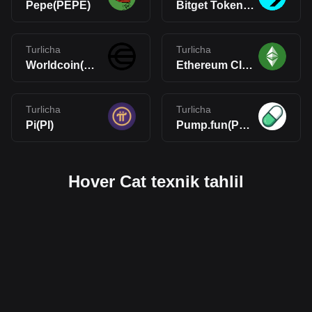
Pepe(PEPE)
Bitget Token(BGB)
Turlicha
Turlicha
Worldcoin(WLD)
Ethereum Classic(ETC)
Turlicha
Turlicha
Pi(PI)
Pump.fun(PUMP)
Hover Cat texnik tahlil