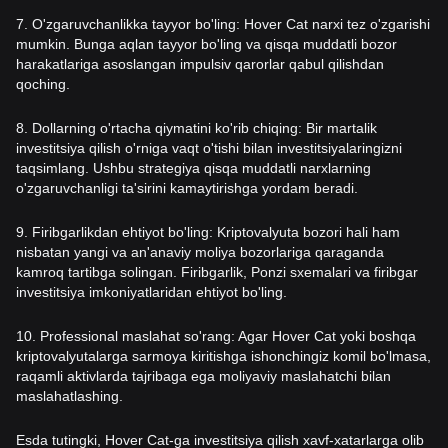
7. O'zgaruvchanlikka tayyor bo'ling: Hover Cat narxi tez o'zgarishi
mumkin. Bunga aqlan tayyor bo'ling va qisqa muddatli bozor
harakatlariga asoslangan impulsiv qarorlar qabul qilishdan
qoching.
8. Dollarning o'rtacha qiymatini ko'rib chiqing: Bir martalik
investitsiya qilish o'rniga vaqt o'tishi bilan investitsiyalaringizni
taqsimlang. Ushbu strategiya qisqa muddatli narxlarning
o'zgaruvchanligi ta'sirini kamaytirishga yordam beradi.
9. Firibgarlikdan ehtiyot bo'ling: Kriptovalyuta bozori hali ham
nisbatan yangi va an'anaviy moliya bozorlariga qaraganda
kamroq tartibga solingan. Firibgarlik, Ponzi sxemalari va firibgar
investitsiya imkoniyatlaridan ehtiyot bo'ling.
10. Professional maslahat so'rang: Agar Hover Cat yoki boshqa
kriptovalyutalarga sarmoya kiritishga ishonchingiz komil bo'lmasa,
raqamli aktivlarda tajribaga ega moliyaviy maslahatchi bilan
maslahatlashing.
Esda tutingki, Hover Cat-ga investitsiya qilish xavf-xatarlarga olib