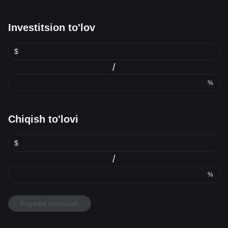
Investitsion to'lov
$
/
%
Chiqish to'lovi
$
/
%
Foydani hisoblash