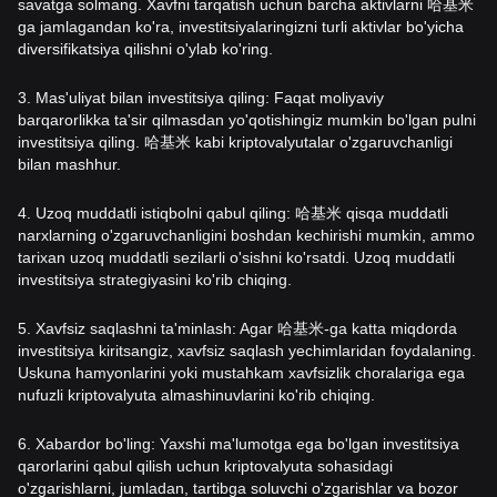
savatga solmang. Xavfni tarqatish uchun barcha aktivlarni 哈基米
ga jamlagandan ko'ra, investitsiyalaringizni turli aktivlar bo'yicha
diversifikatsiya qilishni o'ylab ko'ring.
3. Mas'uliyat bilan investitsiya qiling: Faqat moliyaviy
barqarorlikka ta'sir qilmasdan yo'qotishingiz mumkin bo'lgan pulni
investitsiya qiling. 哈基米 kabi kriptovalyutalar o'zgaruvchanligi
bilan mashhur.
4. Uzoq muddatli istiqbolni qabul qiling: 哈基米 qisqa muddatli
narxlarning o'zgaruvchanligini boshdan kechirishi mumkin, ammo
tarixan uzoq muddatli sezilarli o'sishni ko'rsatdi. Uzoq muddatli
investitsiya strategiyasini ko'rib chiqing.
5. Xavfsiz saqlashni ta'minlash: Agar 哈基米-ga katta miqdorda
investitsiya kiritsangiz, xavfsiz saqlash yechimlaridan foydalaning.
Uskuna hamyonlarini yoki mustahkam xavfsizlik choralariga ega
nufuzli kriptovalyuta almashinuvlarini ko'rib chiqing.
6. Xabardor bo'ling: Yaxshi ma'lumotga ega bo'lgan investitsiya
qarorlarini qabul qilish uchun kriptovalyuta sohasidagi
o'zgarishlarni, jumladan, tartibga soluvchi o'zgarishlar va bozor