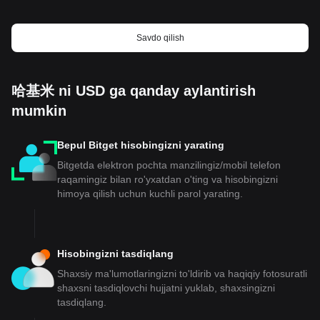
Savdo qilish
哈基米 ni USD ga qanday aylantirish
mumkin
Bepul Bitget hisobingizni yarating
Bitgetda elektron pochta manzilingiz/mobil telefon
raqamingiz bilan ro'yxatdan o'ting va hisobingizni
himoya qilish uchun kuchli parol yarating.
Hisobingizni tasdiqlang
Shaxsiy ma'lumotlaringizni to'ldirib va haqiqiy fotosuratli
shaxsni tasdiqlovchi hujjatni yuklab, shaxsingizni
tasdiqlang.