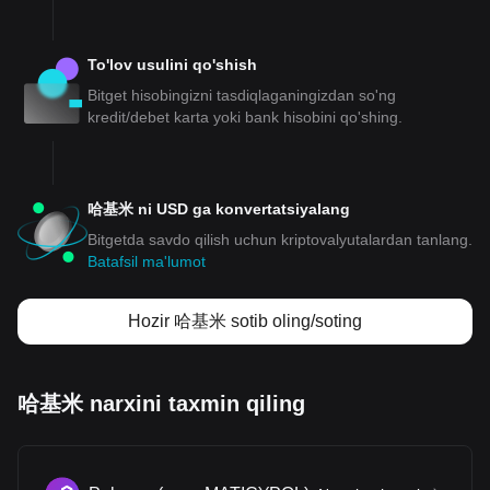
To'lov usulini qo'shish
Bitget hisobingizni tasdiqlaganingizdan so'ng
kredit/debet karta yoki bank hisobini qo'shing.
哈基米 ni USD ga konvertatsiyalang
Bitgetda savdo qilish uchun kriptovalyutalardan tanlang.
Batafsil ma'lumot
Hozir 哈基米 sotib oling/soting
哈基米 narxini taxmin qiling