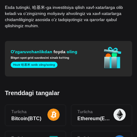
Esda tutingki, 哈基米-ga investitsiya qilish xavf-xatarlarga olib
keladi va o'zingizning moliyaviy ahvolingiz va xavf-xatarlarga
chidamliligingiz asosida o'z tadqiqotingiz va qarorlar qabul
qilishingiz muhim.
O'zgaruvchanlikdan
foyda
oling
Bitget spot grid savdosini sinab ko'ring
Hozir 哈基米 sotib oling/soting
Trenddagi tangalar
Turlicha
Turlicha
Bitcoin(BTC)
Ethereum(ETH)