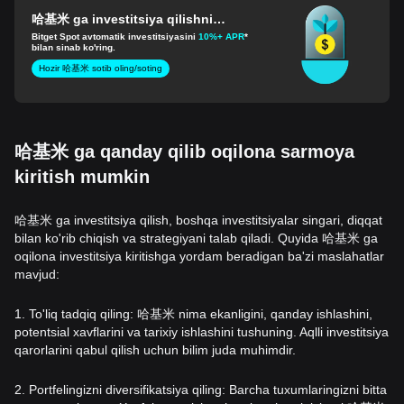
哈基米 ga investitsiya qilishni
boshlang
Bitget Spot avtomatik investitsiyasini
10%+ APR
*
bilan sinab ko'ring.
Hozir 哈基米 sotib oling/soting
哈基米 ga qanday qilib oqilona sarmoya
kiritish mumkin
哈基米 ga investitsiya qilish, boshqa investitsiyalar singari, diqqat
bilan ko'rib chiqish va strategiyani talab qiladi. Quyida 哈基米 ga
oqilona investitsiya kiritishga yordam beradigan ba'zi maslahatlar
mavjud:
1. To'liq tadqiq qiling: 哈基米 nima ekanligini, qanday ishlashini,
potentsial xavflarini va tarixiy ishlashini tushuning. Aqlli investitsiya
qarorlarini qabul qilish uchun bilim juda muhimdir.
2. Portfelingizni diversifikatsiya qiling: Barcha tuxumlaringizni bitta