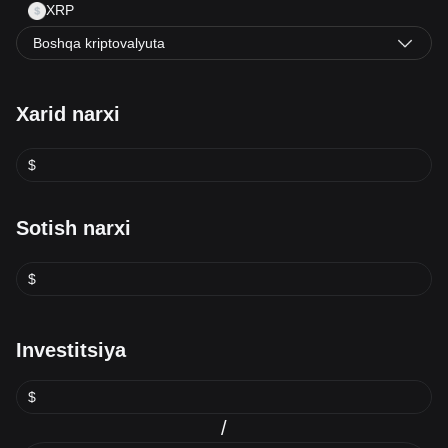
XRP
Boshqa kriptovalyuta
Xarid narxi
$
Sotish narxi
$
Investitsiya
$
/