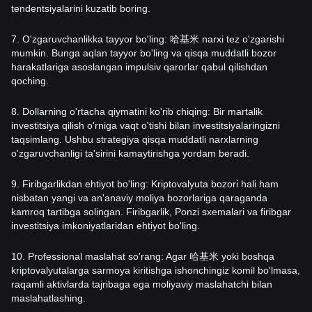
tendentsiyalarini kuzatib boring.
7. O'zgaruvchanlikka tayyor bo'ling: 哈基米 narxi tez o'zgarishi
mumkin. Bunga aqlan tayyor bo'ling va qisqa muddatli bozor
harakatlariga asoslangan impulsiv qarorlar qabul qilishdan
qoching.
8. Dollarning o'rtacha qiymatini ko'rib chiqing: Bir martalik
investitsiya qilish o'rniga vaqt o'tishi bilan investitsiyalaringizni
taqsimlang. Ushbu strategiya qisqa muddatli narxlarning
o'zgaruvchanligi ta'sirini kamaytirishga yordam beradi.
9. Firibgarlikdan ehtiyot bo'ling: Kriptovalyuta bozori hali ham
nisbatan yangi va an'anaviy moliya bozorlariga qaraganda
kamroq tartibga solingan. Firibgarlik, Ponzi sxemalari va firibgar
investitsiya imkoniyatlaridan ehtiyot bo'ling.
10. Professional maslahat so'rang: Agar 哈基米 yoki boshqa
kriptovalyutalarga sarmoya kiritishga ishonchingiz komil bo'lmasa,
raqamli aktivlarda tajribaga ega moliyaviy maslahatchi bilan
maslahatlashing.