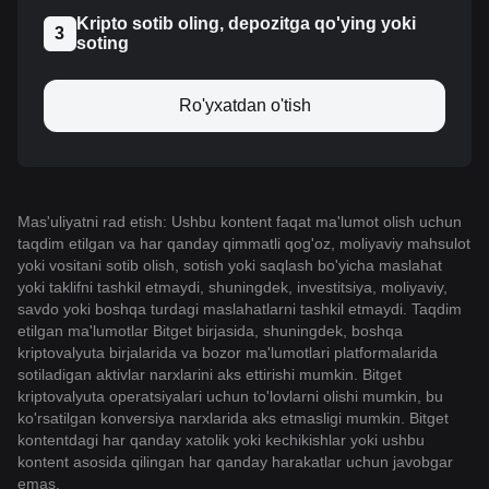
Kripto sotib oling, depozitga qo'ying yoki
3
soting
Ro'yxatdan o'tish
Mas'uliyatni rad etish: Ushbu kontent faqat ma'lumot olish uchun
taqdim etilgan va har qanday qimmatli qog'oz, moliyaviy mahsulot
yoki vositani sotib olish, sotish yoki saqlash bo'yicha maslahat
yoki taklifni tashkil etmaydi, shuningdek, investitsiya, moliyaviy,
savdo yoki boshqa turdagi maslahatlarni tashkil etmaydi. Taqdim
etilgan ma'lumotlar Bitget birjasida, shuningdek, boshqa
kriptovalyuta birjalarida va bozor ma'lumotlari platformalarida
sotiladigan aktivlar narxlarini aks ettirishi mumkin. Bitget
kriptovalyuta operatsiyalari uchun to'lovlarni olishi mumkin, bu
ko'rsatilgan konversiya narxlarida aks etmasligi mumkin. Bitget
kontentdagi har qanday xatolik yoki kechikishlar yoki ushbu
kontent asosida qilingan har qanday harakatlar uchun javobgar
emas.