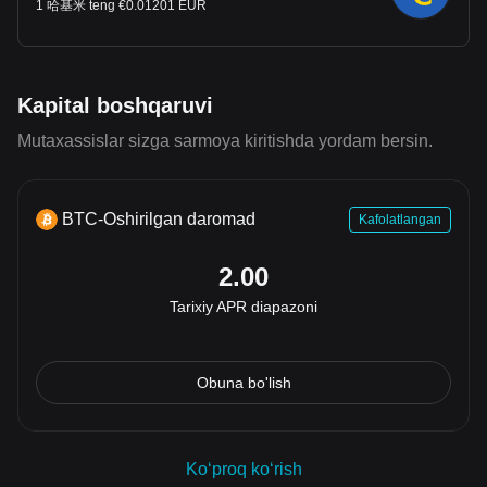
1 哈基米 teng €0.01201 EUR
Kapital boshqaruvi
Mutaxassislar sizga sarmoya kiritishda yordam bersin.
BTC-Oshirilgan daromad
Kafolatlangan
2.00
Tarixiy APR diapazoni
Obuna bo'lish
Koʻproq koʻrish