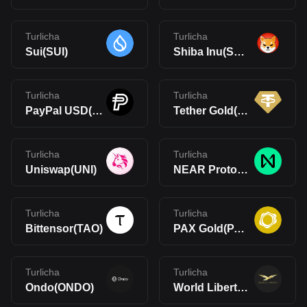
Turlicha
Turlicha
Sui(SUI)
Shiba Inu(SHIB)
Turlicha
Turlicha
PayPal USD(PYUSD)
Tether Gold(XAUt)
Turlicha
Turlicha
Uniswap(UNI)
NEAR Protocol(NEAR)
Turlicha
Turlicha
Bittensor(TAO)
PAX Gold(PAXG)
Turlicha
Turlicha
Ondo(ONDO)
World Liberty Financial(WLFI)