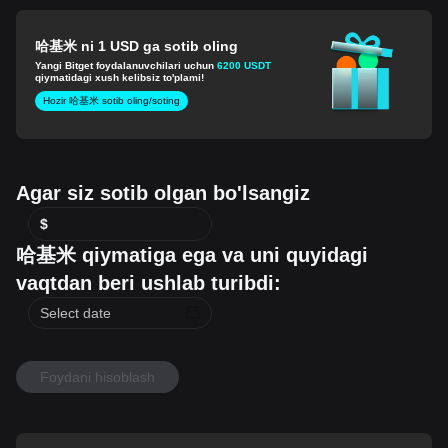
哈基米 ni 1 USD ga sotib oling
Yangi Bitget foydalanuvchilari uchun
6200 USDT
qiymatidagi xush kelibsiz to'plami!
Hozir 哈基米 sotib oling/soting
Agar siz sotib olgan bo'lsangiz
$
哈基米 qiymatiga ega va uni quyidagi
vaqtdan beri ushlab turibdi:
Foydani hisoblash