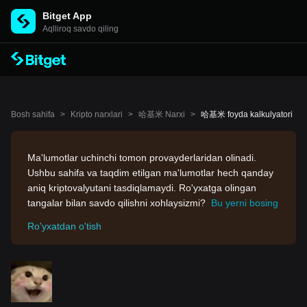
Bitget App
Aqlliroq savdo qiling
Bosh sahifa
>
Kripto narxlari
>
哈基米 Narxi
>
哈基米 foyda kalkulyatori
Ma'lumotlar uchinchi tomon provayderlaridan olinadi.
Ushbu sahifa va taqdim etilgan ma'lumotlar hech qanday
aniq kriptovalyutani tasdiqlamaydi. Ro'yxatga olingan
tangalar bilan savdo qilishni xohlaysizmi?
Bu yerni bosing
Ro'yxatdan o'tish