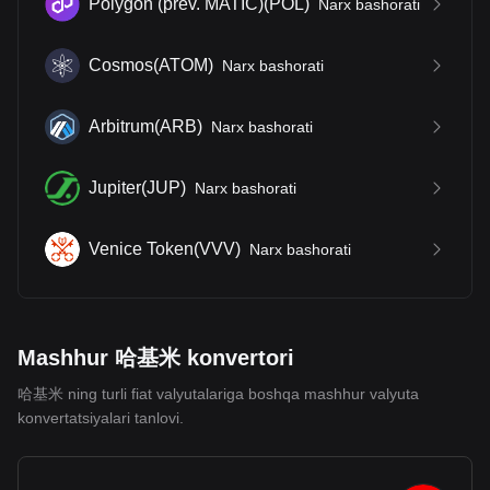
Polygon (prev. MATIC)
(
POL
)
Narx bashorati
Cosmos
(
ATOM
)
Narx bashorati
Arbitrum
(
ARB
)
Narx bashorati
Jupiter
(
JUP
)
Narx bashorati
Venice Token
(
VVV
)
Narx bashorati
Mashhur 哈基米 konvertori
哈基米 ning turli fiat valyutalariga boshqa mashhur valyuta
konvertatsiyalari tanlovi.