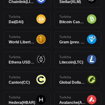
Chainlink(LINK)
Stellar(XLM)
Turlicha
Turlicha
Dai(DAI)
Bitcoin Cash(BCH)
Turlicha
Turlicha
World Liberty Financial USD(USD1)
Gram (prev. Toncoin)(GRAM)
Turlicha
Turlicha
Ethena USDe(USDe)
Litecoin(LTC)
Turlicha
Turlicha
Canton(CC)
Global Dollar(USDG)
Turlicha
Turlicha
Hedera(HBAR)
Avalanche(AVAX)