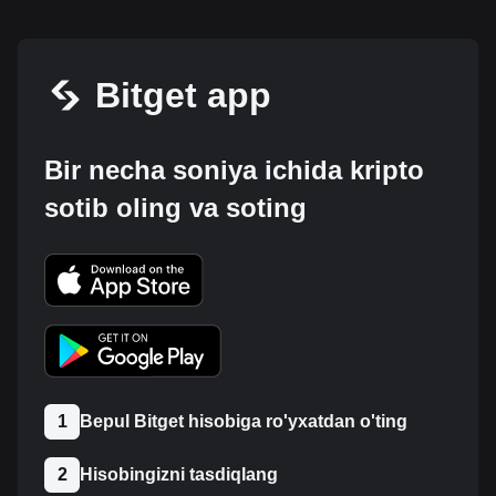
Bitget app
Bir necha soniya ichida kripto
sotib oling va soting
1
Bepul Bitget hisobiga ro'yxatdan o'ting
2
Hisobingizni tasdiqlang