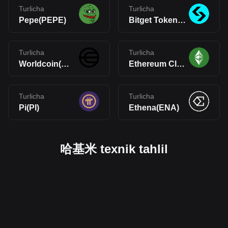
Turlicha
Turlicha
Pepe(PEPE)
Bitget Token(BGB)
Turlicha
Turlicha
Worldcoin(WLD)
Ethereum Classic(ETC)
Turlicha
Turlicha
Pi(PI)
Ethena(ENA)
哈基米 texnik tahlil