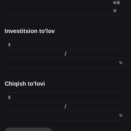
哈基
米
Investitsion to'lov
$
/
%
Chiqish to'lovi
$
/
%