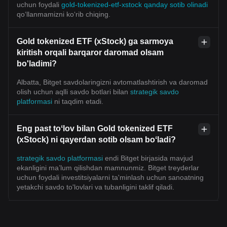
uchun foydali
gold-tokenized-etf-xstock qanday sotib olinadi
qoʻllanmamizni koʻrib chiqing.
Gold tokenized ETF (xStock) ga sarmoya
kiritish orqali barqaror daromad olsam
bo'ladimi?
Albatta, Bitget savdolaringizni avtomatlashtirish va daromad
olish uchun aqlli savdo botlari bilan
strategik savdo
platformasi
ni taqdim etadi.
Eng past toʻlov bilan Gold tokenized ETF
(xStock) ni qayerdan sotib olsam boʻladi?
strategik savdo platformasi
endi Bitget birjasida mavjud
ekanligini ma’lum qilishdan mamnunmiz. Bitget treyderlar
uchun foydali investitsiyalarni ta'minlash uchun sanoatning
yetakchi savdo to'lovlari va tubanligini taklif qiladi.