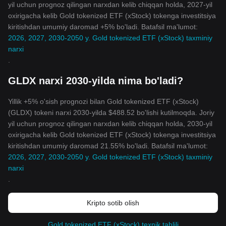
yil uchun prognoz qilingan narxdan kelib chiqqan holda, 2027-yil
oxirigacha kelib Gold tokenized ETF (xStock) tokenga investitsiya
kiritishdan umumiy daromad +5% bo'ladi. Batafsil ma'lumot:
2026, 2027, 2030-2050 y. Gold tokenized ETF (xStock) taxminiy
narxi
.
GLDX narxi 2030-yilda nima bo'ladi?
Yillik +5% o'sish prognozi bilan Gold tokenized ETF (xStock)
(GLDX) tokeni narxi 2030-yilda $488.52 bo'lishi kutilmoqda. Joriy
yil uchun prognoz qilingan narxdan kelib chiqqan holda, 2030-yil
oxirigacha kelib Gold tokenized ETF (xStock) tokenga investitsiya
kiritishdan umumiy daromad 21.55% bo'ladi. Batafsil ma'lumot:
2026, 2027, 2030-2050 y. Gold tokenized ETF (xStock) taxminiy
narxi
.
Kripto sotib olish
Gold tokenized ETF (xStock) texnik tahlili