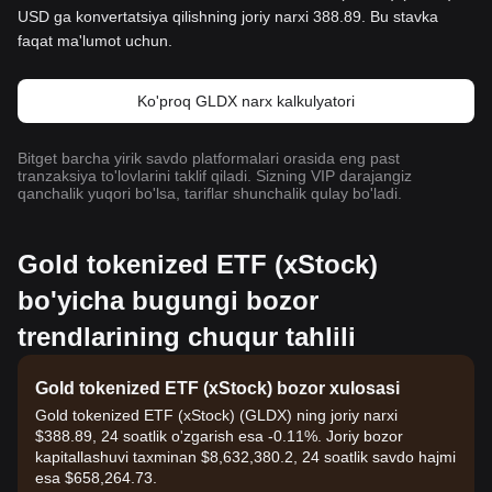
USD ga konvertatsiya qilishning joriy narxi 388.89. Bu stavka
faqat ma'lumot uchun.
Ko'proq GLDX narx kalkulyatori
Bitget barcha yirik savdo platformalari orasida eng past
tranzaksiya to'lovlarini taklif qiladi. Sizning VIP darajangiz
qanchalik yuqori bo'lsa, tariflar shunchalik qulay bo'ladi.
Gold tokenized ETF (xStock)
bo'yicha bugungi bozor
trendlarining chuqur tahlili
Gold tokenized ETF (xStock) bozor xulosasi
Gold tokenized ETF (xStock) (GLDX) ning joriy narxi
$388.89, 24 soatlik o'zgarish esa -0.11%. Joriy bozor
kapitallashuvi taxminan $8,632,380.2, 24 soatlik savdo hajmi
esa $658,264.73.