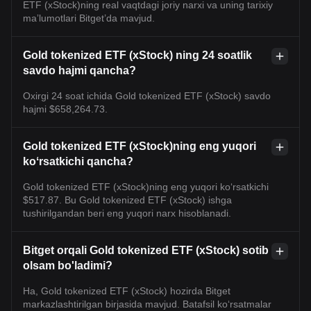
ETF (xStock)ning real vaqtdagi joriy narxi va uning tarixiy
maʼlumotlari Bitget’da mavjud.
Gold tokenized ETF (xStock) ning 24 soatlik
savdo hajmi qancha?
Oxirgi 24 soat ichida Gold tokenized ETF (xStock) savdo
hajmi $658,264.73.
Gold tokenized ETF (xStock)ning eng yuqori
koʻrsatkichi qancha?
Gold tokenized ETF (xStock)ning eng yuqori ko‘rsatkichi
$517.87. Bu Gold tokenized ETF (xStock) ishga
tushirilgandan beri eng yuqori narx hisoblanadi.
Bitget orqali Gold tokenized ETF (xStock) sotib
olsam bo'ladimi?
Ha, Gold tokenized ETF (xStock) hozirda Bitget
markazlashtirilgan birjasida mavjud. Batafsil koʻrsatmalar