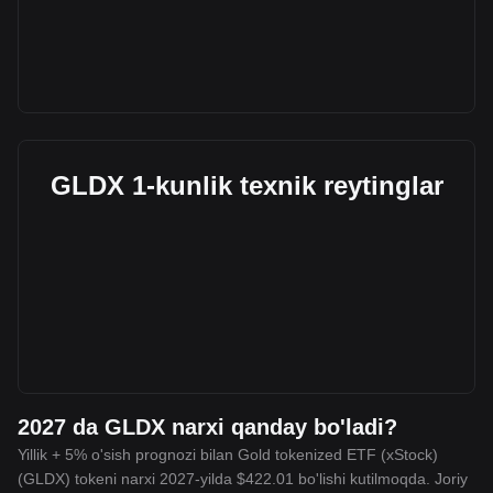
GLDX 1-kunlik texnik reytinglar
2027 da GLDX narxi qanday bo'ladi?
Yillik + 5% o'sish prognozi bilan Gold tokenized ETF (xStock)
(GLDX) tokeni narxi 2027-yilda $422.01 bo'lishi kutilmoqda. Joriy