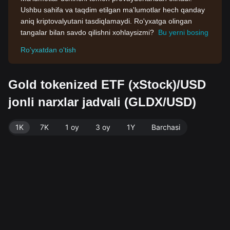
Ushbu sahifa va taqdim etilgan ma'lumotlar hech qanday
aniq kriptovalyutani tasdiqlamaydi. Ro'yxatga olingan
tangalar bilan savdo qilishni xohlaysizmi?
Bu yerni bosing
Ro'yxatdan o'tish
Gold tokenized ETF (xStock)/USD
jonli narxlar jadvali (GLDX/USD)
1K
7K
1 oy
3 oy
1Y
Barchasi