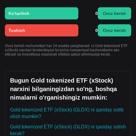
Ko'tarilish
0
Ovoz berish
Tushish
0
Ovoz berish
Ovoz berish ma'lumotlari har 24 soatda yangilanadi. U Gold tokenized ETF
(xStock) narxlari tendentsiyasi bo'yicha hamjamiyat bashoratlarini aks
ettiradi va investitsiya maslahati sifatida qabul qilinmasligi kerak.
Bugun Gold tokenized ETF (xStock)
narxini bilganingizdan so'ng, boshqa
nimalarni o'rganishingiz mumkin:
Gold tokenized ETF (xStock) (GLDX) ni qanday sotib
olish mumkin?
Gold tokenized ETF (xStock) (GLDX) ni qanday sotish
kerak?