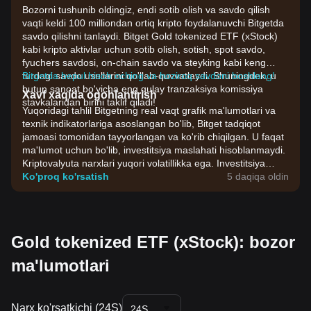
Bozorni tushunib oldingiz, endi sotib olish va savdo qilish
vaqti keldi 100 milliondan ortiq kripto foydalanuvchi Bitgetda
savdo qilishni tanlaydi. Bitget Gold tokenized ETF (xStock)
kabi kripto aktivlar uchun sotib olish, sotish, spot savdo,
fyuchers savdosi, on-chain savdo va steyking kabi keng
turdagi savdo usullarini qo'llab-quvvatlaydi. Shuningdek, u
Bitgetda bepul hisob oching va hoziroq savdoni boshlang!
butun sanoat bo'yicha eng qulay tranzaksiya komissiya
Xavf xaqida ogohlantirish
stavkalaridan birini taklif qiladi!
Yuqoridagi tahlil Bitgetning real vaqt grafik ma'lumotlari va
texnik indikatorlariga asoslangan bo'lib, Bitget tadqiqot
jamoasi tomonidan tayyorlangan va ko'rib chiqilgan. U faqat
ma'lumot uchun bo'lib, investitsiya maslahati hisoblanmaydi.
Kriptovalyuta narxlari yuqori volatillikka ega. Investitsiya
qarorlarini o'zingizning riskga chidamliligingiz asosida qabul
Ko'proq ko'rsatish
5 daqiqa oldin
qiling.
Gold tokenized ETF (xStock): bozor
ma'lumotlari
Narx ko'rsatkichi (24S)
24S