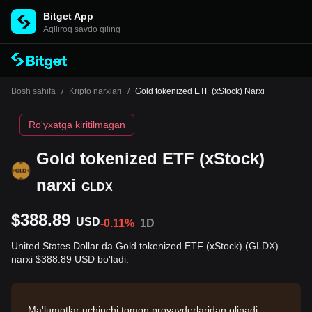
Bitget App
Aqlliroq savdo qiling
Bosh sahifa
/
Kripto narxlari
/
Gold tokenized ETF (xStock) Narxi
Ro'yxatga kiritilmagan
Gold tokenized ETF (xStock)
narxi
GLDX
$388.89
USD
-0.11%
1D
United States Dollar da Gold tokenized ETF (xStock) (GLDX)
narxi $388.89 USD bo'ladi.
Ma'lumotlar uchinchi tomon provayderlaridan olinadi.