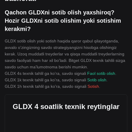
Qachon GLDXni sotib olish yaxshiroq?
Hozir GLDXni sotib olishim yoki sotishim
kerakmi?
GLDX sotib olish yoki sotish haqida qaror qabul qilayotganda,
avvalo o'zingizning savdo strategiyangizni hisobga olishingiz
kerak. Uzoq muddatli treyderlar va qisqa muddatli treyderlarning
savdo faoliyati ham har xil bo'ladi. Bitget GLDX texnik tahlili sizga
savdo uchun ma'lumotnoma berishi mumkin.
GLDX 4s texnik tahlil ga ko'ra, savdo signali
Faol sotib olish
.
GLDX 1k texnik tahlil ga ko'ra, savdo signali
Sotib olish
.
GLDX 1h texnik tahlil ga ko'ra, savdo signali
Sotish
.
GLDX 4 soatlik texnik reytinglar