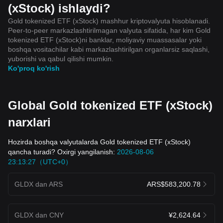
(xStock) ishlaydi?
Gold tokenized ETF (xStock) mashhur kriptovalyuta hisoblanadi.
Peer-to-peer markazlashtirilmagan valyuta sifatida, har kim Gold
tokenized ETF (xStock)ni banklar, moliyaviy muassasalar yoki
boshqa vositachilar kabi markazlashtirilgan organlarsiz saqlashi,
yuborishi va qabul qilishi mumkin.
Ko'proq ko'rish
Global Gold tokenized ETF (xStock)
narxlari
Hozirda boshqa valyutalarda Gold tokenized ETF (xStock)
qancha turadi? Oxirgi yangilanish:
2026-08-06
23:13:27（UTC+0）
GLDX dan ARS
ARS$583,200.78
GLDX dan CNY
¥2,624.64