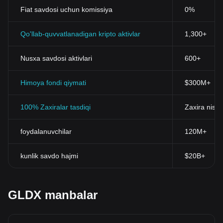
Fiat savdosi uchun komissiya
0%
Qo'llab-quvvatlanadigan kripto aktivlar
1,300+
Nusxa savdosi aktivlari
600+
Himoya fondi qiymati
$300M+
100% Zaxiralar tasdiqi
Zaxira nisba
foydalanuvchilar
120M+
kunlik savdo hajmi
$20B+
GLDX manbalar