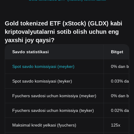
Gold tokenized ETF (xStock) (GLDX) kabi
kriptovalyutalarni sotib olish uchun eng
yaxshi joy qaysi?
Savdo statistikasi
Bitget
Spot savdo komissiyasi (meyker)
0% dan bos
Spot savdo komissiyasi (teyker)
0.03% dan b
Fyuchers savdosi uchun komissiya (meyker)
0% dan bos
Fyuchers savdosi uchun komissiya (teyker)
0.02% dan 
Maksimal kredit yelkasi (fyuchers)
125x