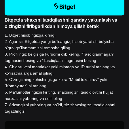
Bitgetda shaxsni tasdqilashni qanday yakunlash va
o'zingizni firibgarlikdan himoya qilish kerak
1
.
Bitget hisobingizga kiring.
2
.
Agar siz Bitgetda yangi bo'lsangiz, hisob yaratish bo'yicha
o'quv qo'llanmamizni tomosha qiling.
3
.
Profilingiz belgisiga kursorni olib keling, "Tasdiqlanmagan"
tugmasini bosing va "Tasdiqlash" tugmasini bosing.
4
.
Chiqaruvchi mamlakat yoki mintaqa va ID turini tanlang va
ko'rsatmalarga amal qiling.
5
.
O'zingizning xohishingizga ko'ra "Mobil tekshiruv" yoki
"Kompyuter" ni tanlang.
6
.
Ma'lumotlaringizni kiriting, shaxsingizni tasdiqlovchi hujjat
nusxasini yuboring va selfi oling.
7
.
Arizangizni yuboring va bo'ldi, siz shaxsingizni tasdiqlashni
tugatdingiz!