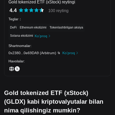
Gold tokenized ETF (xStock) reytingi
4.4
100 reyting
Teglar
：
DeFi
Ethereum ekotizimi
Tokenlashtirilgan aksiya
Solana ekotizimi
Ko’proq
Shartnomalar
:
0x2380
...
0e69DA9
(
Arbitrum
)
Ko’proq
Havolalar
:
Gold tokenized ETF (xStock)
(GLDX) kabi kriptovalyutalar bilan
nima qilishingiz mumkin?