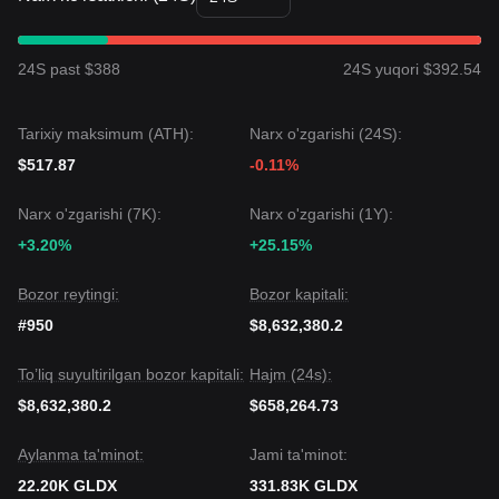
24S past $388
24S yuqori $392.54
Tarixiy maksimum (ATH):
Narx o'zgarishi (24S):
$517.87
-0.11%
Narx o'zgarishi (7K):
Narx o'zgarishi (1Y):
+3.20%
+25.15%
Bozor reytingi:
Bozor kapitali:
#950
$8,632,380.2
To’liq suyultirilgan bozor kapitali:
Hajm (24s):
$8,632,380.2
$658,264.73
Aylanma ta'minot:
Jami ta'minot:
22.20K GLDX
331.83K GLDX