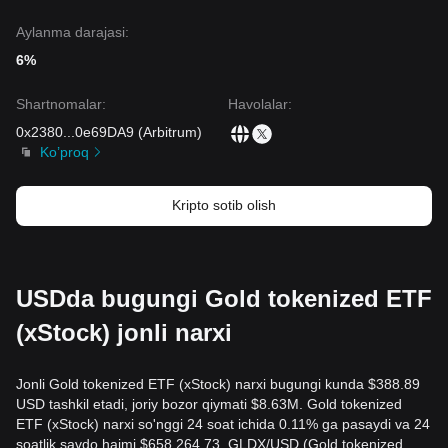
Aylanma darajasi:
6%
Shartnomalar
:
Havolalar
:
0x2380
...
0e69DA9
(
Arbitrum
)
Ko’proq
Kripto sotib olish
USDda bugungi Gold tokenized ETF
(xStock) jonli narxi
Jonli Gold tokenized ETF (xStock) narxi bugungi kunda $388.89
USD tashkil etadi, joriy bozor qiymati $8.63M. Gold tokenized
ETF (xStock) narxi so'nggi 24 soat ichida 0.11% ga pasaydi va 24
soatlik savdo hajmi $658,264.73. GLDX/USD (Gold tokenized