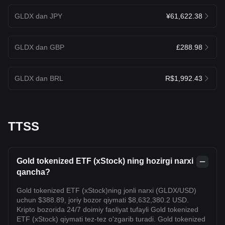
GLDX dan JPY
¥61,622.38
GLDX dan GBP
£288.98
GLDX dan BRL
R$1,992.43
TTSS
Gold tokenized ETF (xStock) ning hozirgi narxi
qancha?
Gold tokenized ETF (xStock)ning jonli narxi (GLDX/USD)
uchun $388.89, joriy bozor qiymati $8,632,380.2 USD.
Kripto bozorida 24/7 doimiy faoliyat tufayli Gold tokenized
ETF (xStock) qiymati tez-tez o'zgarib turadi. Gold tokenized