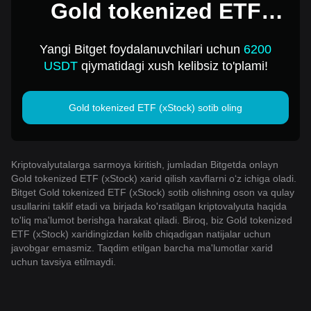
Gold tokenized ETF
(xStock) ni 1 USD ga
Yangi Bitget foydalanuvchilari uchun
6200
sotib oling
USDT
qiymatidagi xush kelibsiz to'plami!
Gold tokenized ETF (xStock) sotib oling
Kriptovalyutalarga sarmoya kiritish, jumladan Bitgetda onlayn
Gold tokenized ETF (xStock) xarid qilish xavflarni o‘z ichiga oladi.
Bitget Gold tokenized ETF (xStock) sotib olishning oson va qulay
usullarini taklif etadi va birjada ko'rsatilgan kriptovalyuta haqida
to'liq ma'lumot berishga harakat qiladi. Biroq, biz Gold tokenized
ETF (xStock) xaridingizdan kelib chiqadigan natijalar uchun
javobgar emasmiz. Taqdim etilgan barcha ma'lumotlar xarid
uchun tavsiya etilmaydi.