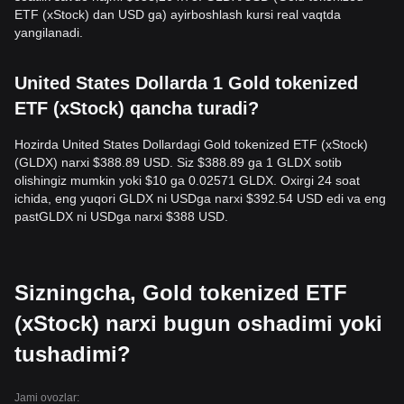
ETF (xStock) dan USD ga) ayirboshlash kursi real vaqtda
yangilanadi.
United States Dollarda 1 Gold tokenized
ETF (xStock) qancha turadi?
Hozirda United States Dollardagi Gold tokenized ETF (xStock)
(GLDX) narxi $388.89 USD. Siz $388.89 ga 1 GLDX sotib
olishingiz mumkin yoki $10 ga 0.02571 GLDX. Oxirgi 24 soat
ichida, eng yuqori GLDX ni USDga narxi $392.54 USD edi va eng
pastGLDX ni USDga narxi $388 USD.
Sizningcha, Gold tokenized ETF
(xStock) narxi bugun oshadimi yoki
tushadimi?
Jami ovozlar: