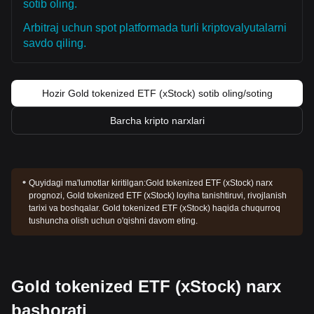
sotib oling.
Arbitraj uchun spot platformada turli kriptovalyutalarni
savdo qiling.
Hozir Gold tokenized ETF (xStock) sotib oling/soting
Barcha kripto narxlari
Quyidagi ma'lumotlar kiritilgan:
Gold tokenized ETF (xStock) narx
prognozi, Gold tokenized ETF (xStock) loyiha tanishtiruvi, rivojlanish
tarixi va boshqalar. Gold tokenized ETF (xStock) haqida chuqurroq
tushuncha olish uchun o'qishni davom eting.
Gold tokenized ETF (xStock) narx
bashorati