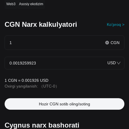
Web3
Asosiy ekotizim
CGN Narx kalkulyatori
Ko'proq >
CGN
USD
1 CGN = 0.001926 USD
Oxirgi yangilanish:
（UTC-0）
Hozir CGN sotib oling/soting
Cygnus narx bashorati