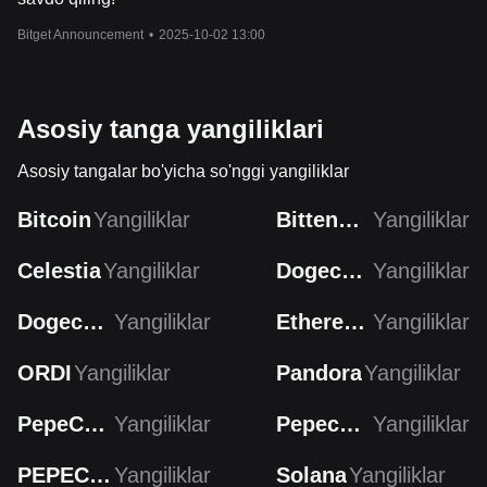
Bitget Announcement
•
2025-10-02 13:00
Asosiy tanga yangiliklari
Asosiy tangalar bo'yicha so'nggi yangiliklar
Bitcoin
Yangiliklar
Bittensor
Yangiliklar
Celestia
Yangiliklar
Dogecoin
Yangiliklar
Dogecoin
Yangiliklar
Ethereum
Yangiliklar
ORDI
Yangiliklar
Pandora
Yangiliklar
PepeCoin
Yangiliklar
Pepecoin
Yangiliklar
PEPECOIN
Yangiliklar
Solana
Yangiliklar