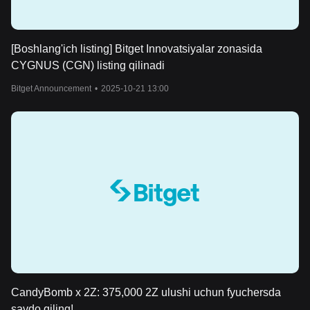
[Boshlang'ich listing] Bitget Innovatsiyalar zonasida
CYGNUS (CGN) listing qilinadi
Bitget Announcement
•
2025-10-21 13:00
CandyBomb x 2Z: 375,000 2Z ulushi uchun fyuchersda
savdo qiling!