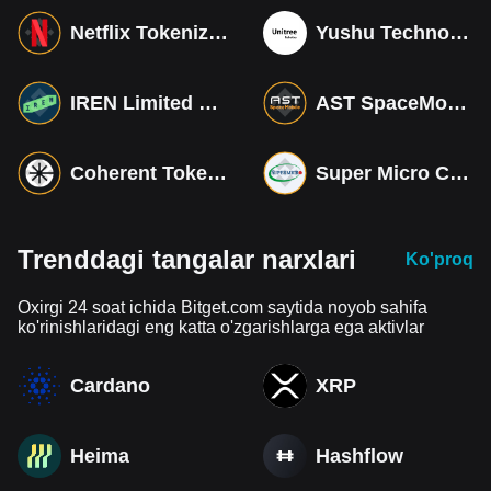
Netflix Tokenized bStocks
Yushu Technology Co (Derivatives)
IREN Limited Tokenized bStocks
AST SpaceMobile Tokenized bStocks
Coherent Tokenized bStocks
Super Micro Computer Tokenized bStocks
Trenddagi tangalar narxlari
Ko'proq
Oxirgi 24 soat ichida Bitget.com saytida noyob sahifa
ko'rinishlaridagi eng katta o'zgarishlarga ega aktivlar
Cardano
XRP
Heima
Hashflow