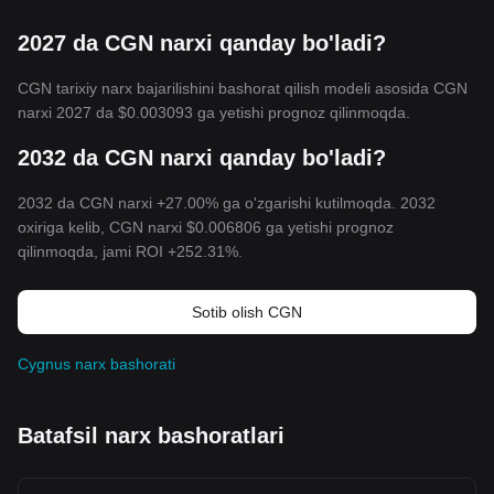
2027 da CGN narxi qanday bo'ladi?
CGN tarixiy narx bajarilishini bashorat qilish modeli asosida CGN
narxi 2027 da
$0.003093
ga yetishi prognoz qilinmoqda.
2032 da CGN narxi qanday bo'ladi?
2032 da CGN narxi +27.00% ga o'zgarishi kutilmoqda. 2032
oxiriga kelib, CGN narxi
$0.006806
ga yetishi prognoz
qilinmoqda, jami ROI +252.31%.
Sotib olish CGN
Cygnus narx bashorati
Batafsil narx bashoratlari