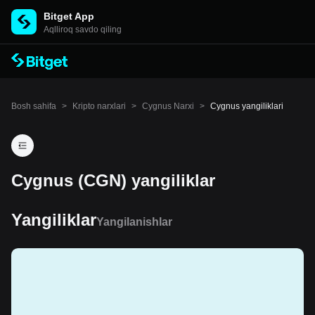
Bitget App
Aqlliroq savdo qiling
Bosh sahifa
>
Kripto narxlari
>
Cygnus Narxi
>
Cygnus yangiliklari
Cygnus (CGN) yangiliklar
Yangiliklar
Yangilanishlar