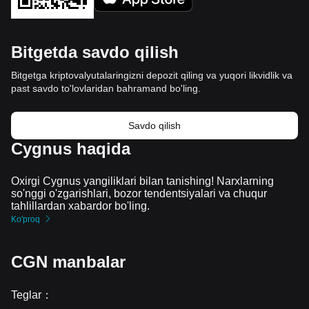
Bitgetda savdo qilish
Bitgetga kriptovalyutalaringizni depozit qiling va yuqori likvidlik va
past savdo to'lovlaridan bahramand bo'ling.
Savdo qilish
Cygnus haqida
Oxirgi Cygnus yangiliklari bilan tanishing! Narxlarning
so'nggi o'zgarishlari, bozor tendentsiyalari va chuqur
tahlillardan xabardor bo'ling.
Ko'proq
CGN manbalar
Teglar
：