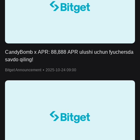
CandyBomb x APR: 88,888 APR ulushi uchun fyuchersda
savdo qiling!
Bitget Announcement
•
2025-10-24 09:00