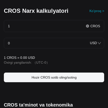
CROS Narx kalkulyatori
Ko'proq >
CROS
USD
1 CROS = 0.00 USD
Oxirgi yangilanish:
（UTC-0）
Hozir CROS sotib oling/soting
CROS ta'minot va tokenomika