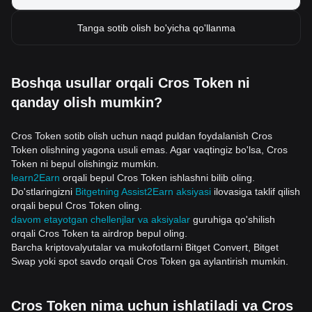
Tanga sotib olish bo'yicha qo'llanma
Boshqa usullar orqali Cros Token ni
qanday olish mumkin?
Cros Token sotib olish uchun naqd puldan foydalanish Cros
Token olishning yagona usuli emas. Agar vaqtingiz bo'lsa, Cros
Token ni bepul olishingiz mumkin.
learn2Earn
orqali bepul Cros Token ishlashni bilib oling.
Do'stlaringizni
Bitgetning Assist2Earn aksiyasi
ilovasiga taklif qilish
orqali bepul Cros Token oling.
davom etayotgan chellenjlar va aksiyalar
guruhiga qo'shilish
orqali Cros Token ta airdrop bepul oling.
Barcha kriptovalyutalar va mukofotlarni Bitget Convert, Bitget
Swap yoki spot savdo orqali Cros Token ga aylantirish mumkin.
Cros Token nima uchun ishlatiladi va Cros