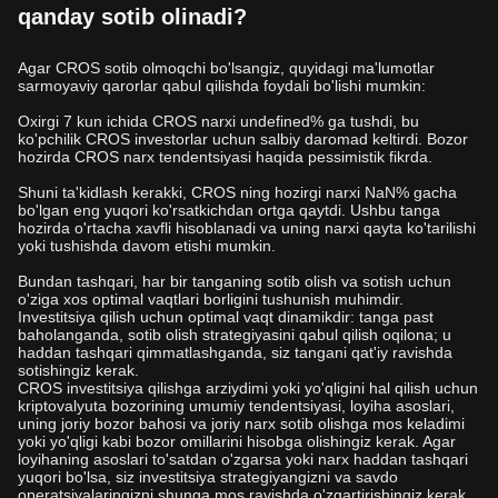
qanday sotib olinadi?
Agar CROS sotib olmoqchi bo'lsangiz, quyidagi ma'lumotlar
sarmoyaviy qarorlar qabul qilishda foydali bo'lishi mumkin:
Oxirgi 7 kun ichida CROS narxi undefined% ga tushdi, bu
ko'pchilik CROS investorlar uchun salbiy daromad keltirdi. Bozor
hozirda CROS narx tendentsiyasi haqida pessimistik fikrda.
Shuni ta'kidlash kerakki, CROS ning hozirgi narxi NaN% gacha
bo'lgan eng yuqori ko'rsatkichdan ortga qaytdi. Ushbu tanga
hozirda o'rtacha xavfli hisoblanadi va uning narxi qayta ko'tarilishi
yoki tushishda davom etishi mumkin.
Bundan tashqari, har bir tanganing sotib olish va sotish uchun
o'ziga xos optimal vaqtlari borligini tushunish muhimdir.
Investitsiya qilish uchun optimal vaqt dinamikdir: tanga past
baholanganda, sotib olish strategiyasini qabul qilish oqilona; u
haddan tashqari qimmatlashganda, siz tangani qat'iy ravishda
sotishingiz kerak.
CROS investitsiya qilishga arziydimi yoki yo'qligini hal qilish uchun
kriptovalyuta bozorining umumiy tendentsiyasi, loyiha asoslari,
uning joriy bozor bahosi va joriy narx sotib olishga mos keladimi
yoki yo'qligi kabi bozor omillarini hisobga olishingiz kerak. Agar
loyihaning asoslari to'satdan o'zgarsa yoki narx haddan tashqari
yuqori bo'lsa, siz investitsiya strategiyangizni va savdo
operatsiyalaringizni shunga mos ravishda o'zgartirishingiz kerak.