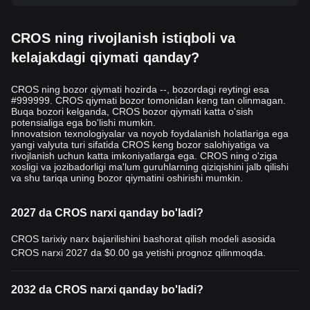
CROS ning rivojlanish istiqboli va
kelajakdagi qiymati qanday?
CROS ning bozor qiymati hozirda --, bozordagi reytingi esa
#999999. CROS qiymati bozor tomonidan keng tan olinmagan.
Buqa bozori kelganda, CROS bozor qiymati katta o'sish
potensialiga ega bo'lishi mumkin.
Innovatsion texnologiyalar va noyob foydalanish holatlariga ega
yangi valyuta turi sifatida CROS keng bozor salohiyatiga va
rivojlanish uchun katta imkoniyatlarga ega. CROS ning o'ziga
xosligi va jozibadorligi ma'lum guruhlarning qiziqishini jalb qilishi
va shu tariqa uning bozor qiymatini oshirishi mumkin.
2027 da CROS narxi qanday bo'ladi?
CROS tarixiy narx bajarilishini bashorat qilish modeli asosida
CROS narxi 2027 da
$0.00
ga yetishi prognoz qilinmoqda.
2032 da CROS narxi qanday bo'ladi?