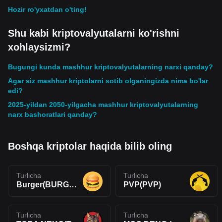
Hozir ro'yxatdan o'ting!
Shu kabi kriptovalyutalarni ko'rishni
xohlaysizmi?
Bugungi kunda mashhur kriptovalyutalarning narxi qanday?
Agar siz mashhur kriptolarni sotib olganingizda nima bo'lar
edi?
2025-yildan 2050-yilgacha mashhur kriptovalyutalarning
narx bashoratlari qanday?
Boshqa kriptolar haqida bilib oling
Turlicha
Turlicha
Burger(BURGER)
PVP(PVP)
Turlicha
Turlicha