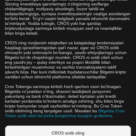
Sizning investitsiya qarorlaringiz o'zingizning xavflarga
chidamliligingiz, moliyaviy ahvolingiz, bozor tahlili va
tadqiqotlaringizga, ayniqsa investitsiyalaringiz vaqtiga asoslangan
bo'lishi kerak. To'g'ri vaqtni belgilash yanada ishonchli daromadni
ta'minlaydi. Yodda tutingki, CROS yoki har qanday
kriptovalyutaga sarmoya kiritish muayyan xavf va noaniqliklar
bilan birga keladi.
CROS ning rivojlanish istiqbollari va kelajakdagi tendensiyalari
haqidagi qarashlaringizdan qat'i nazar, agar siz CROS sotib
olmoqchi yoki sotmoqchi bo'lsangiz, savdo ehtiyojlaringiz uchun
Bitgetni ko'rib chiqishingiz mumkin. CROS ni sotib olish uchun
eng yaxshi joy – qulay interfeys va yuqori likvidlilik bilan
birlashtirilgan muammosiz va xavfsiz tranzaksiyalarni taklif
qiluvchi birja. Har kuni millionlab foydalanuvchilar Bitgetni kripto
xaridlari uchun ishonchli platforma sifatida tanlaydilar.
Cros Tokenga sarmoya kiritish hech qachon oson bo'lmagan.
Bitgetda ro'yxatdan o'ting, shaxsni tasdiqlash jarayonini
yakunlang va bank o'tkazmalari, debet kartalari yoki kredit
kartalari yordamida to'lovlarni amalga oshiring, shu bilan birga
kripto hamyonlar orqali xavfsizlikni ta'minlang. Bu Cros Token
sotib olishning keng tarqalgan usuli. Masalan bu
Bitgetda Cros
Token sotib olish bo'yicha bosqichma-bosqich qo'llanma
.
CROS sotib oling