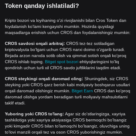
Token qanday ishlatiladi?
Kripto bozori va loyihaning o'zi rivojlanishi bilan Cros Token dan
foydalanish ko'lami kengayishi mumkin. Hozirda quyidagi
maqsadlarga erishish uchun CROS dan foydalanishingiz mumkin:
CROS savdosi orqali arbitraj:
CROS tez-tez sotiladigan
kriptovalyuta bo'lgani uchun CROS narxi doimo o'zgarib turadi.
Birjada arzon narxda sotib olish va qimmat sotish orqali ko'proq
CROS ishlab toping.
Bitget spot bozori
ehtiyojlaringizni to'liq
qondirish uchun turli xil CROS savdo juftliklarini taqdim etadi.
CROS steykingi orqali daromad oling:
Shuningdek, siz CROS
steyking yoki CROS qarz berish kabi moliyaviy boshqaruv usullari
orqali daromad olishingiz mumkin.
Bitget Earn
CROS dan ko'proq
daromad olishga yordam beradigan turli moliyaviy mahsulotlarni
taklif etadi.
Yuboring yoki CROS to'lang:
Agar siz do'stlaringizga, xayriya
tashkilotiga yoki xayriya aksiyasiga CROS bermoqchi bo'lsangiz
yoki kimgadir CROS bilan to'lamoqchi bo'lsangiz, oluvchiga uning
to'lovi manzili orqali tez va oson CROS yuborishingiz mumkin.