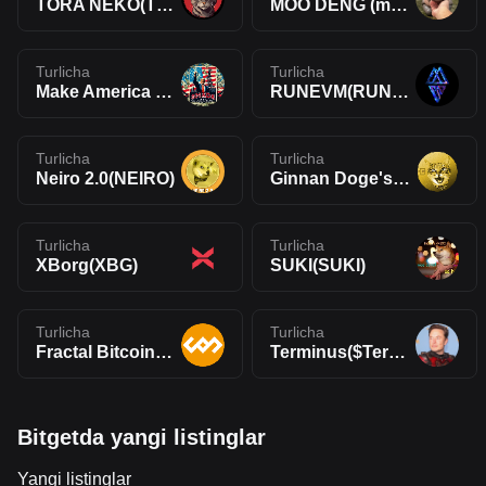
TORA NEKO(TORA)
MOO DENG (moodengmoon)(MOODENG)
Turlicha
Turlicha
Make America Drill Again(MADA)
RUNEVM(RUNEVM)
Turlicha
Turlicha
Neiro 2.0(NEIRO)
Ginnan Doge's Brother(GINNAN)
Turlicha
Turlicha
XBorg(XBG)
SUKI(SUKI)
Turlicha
Turlicha
Fractal Bitcoin(FB)
Terminus($Terminus)
Bitgetda yangi listinglar
Yangi listinglar