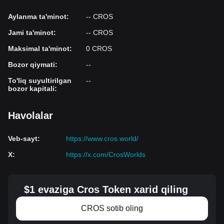
Aylanma ta'minot
:
-- CROS
Jami ta'minot
:
-- CROS
Maksimal ta'minot
:
0 CROS
Bozor qiymati
:
--
To'liq suyultirilgan
--
bozor kapitali
:
Havolalar
Veb-sayt
:
https://www.cros.world/
X
:
https://x.com/CrosWorlds
$1 evaziga Cros Token xarid qiling
CROS sotib oling