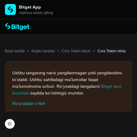
Bitget App
Aqlliroq savdo qiling
Bosh sahifa
>
Kripto narxlari
>
Cros Token Narxi
>
Cros Token nima
Ushbu tanganing narxi yangilanmagan yoki yangilanishni
to'xtatdi. Ushbu sahifadagi ma'lumotlar faqat
ma'lumotnoma uchun. Ro'yxatdagi tangalarni
Bitget spot
bozorlari
saytida ko'rishingiz mumkin.
Ro'yxatdan o'tish