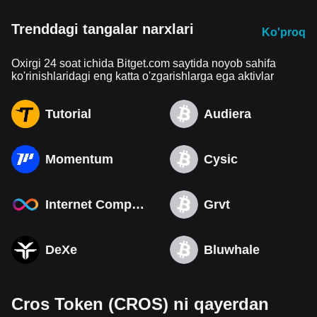
Trenddagi tangalar narxlari
Ko'proq
Oxirgi 24 soat ichida Bitget.com saytida noyob sahifa
ko'rinishlaridagi eng katta o'zgarishlarga ega aktivlar
Tutorial
Audiera
Momentum
Cysic
Internet Computer
Grvt
DeXe
Bluwhale
Cros Token (CROS) ni qayerdan