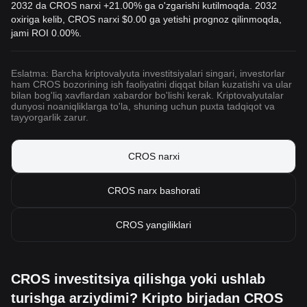
2032 da CROS narxi +21.00% ga o'zgarishi kutilmoqda. 2032
oxiriga kelib, CROS narxi
$0.00
ga yetishi prognoz qilinmoqda,
jami ROI 0.00%.
Eslatma: Barcha kriptovalyuta investitsiyalari singari, investorlar
ham CROS bozorining ish faoliyatini diqqat bilan kuzatishi va ular
bilan bog'liq xavflardan xabardor bo'lishi kerak. Kriptovalyutalar
dunyosi noaniqliklarga to'la, shuning uchun puxta tadqiqot va
tayyorgarlik zarur.
CROS narxi
CROS narx bashorati
CROS yangiliklari
CROS investitsiya qilishga yoki ushlab
turishga arziydimi? Kripto birjadan CROS