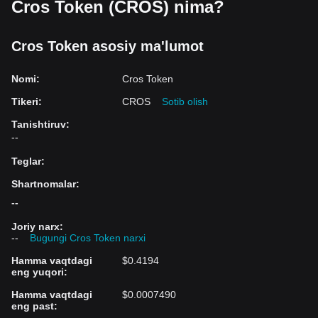
Cros Token (CROS) nima?
Cros Token asosiy ma'lumot
Nomi
:
Cros Token
Tikeri
:
CROS
Sotib olish
Tanishtiruv
:
--
Teglar
:
Shartnomalar
:
--
Joriy narx
:
--
Bugungi Cros Token narxi
Hamma vaqtdagi
$0.4194
eng yuqori
:
Hamma vaqtdagi
$0.0007490
eng past
: