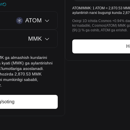
sh
ATOM/MMK: 1 ATOM = 2,870.53 MMK
aylantirish narxi bugungi kunda 2,
ATOM
Oxirgi 1D ichida Cosmos +0.94% dan 
koʻrsatadiki, Cosmos(ATOM) MMK ga 
{9\) }) % ga oshib, ATOM ga erishdi.
MMK
H
MK ga almashish kurslarini
yati (MMK) ga aylantirishni
a'lumotlariga asoslanadi.
OM hozirda 2,870.53 MMK
hi mumkinligi sababli,
z.
/soting