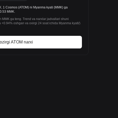
. 1 Cosmos (ATOM) ni Myanma kyati (MMK) ga
870.53 MMK.
MMK ga teng. Trend va narxlar jadvallari shuni
+0.94% oshgan va oxirgi 24 soat ichida Myanma kyati(\
ozirgi ATOM narxi