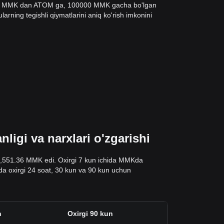
at 1 MMK dan ATOM ga, 100000 MMK gacha bo'lgan
arning tegishli qiymatlarini aniq ko'rish imkonini
igi va narxlari o'zgarishi
 2,551.36 MMK edi. Oxirgi 7 kun ichida MMKda
alda oxirgi 24 soat, 30 kun va 90 kun uchun
n
Oxirgi 90 kun