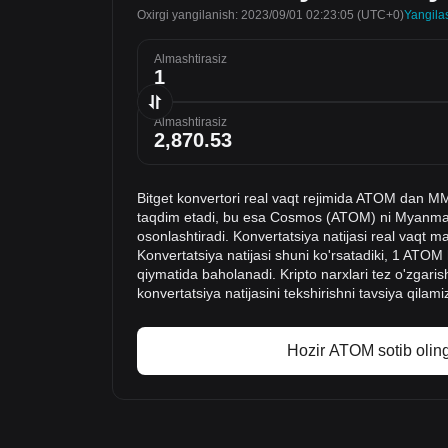
Oxirgi yangilanish: 2023/09/01 02:23:05
(UTC+0)
Yangila
Almashtirasiz
Almashtirasiz
Bitget konvertori real vaqt rejimida ATOM dan M
taqdim etadi, bu esa Cosmos (ATOM) ni Myanma k
osonlashtiradi. Konvertatsiya natijasi real vaqt m
Konvertatsiya natijasi shuni ko'rsatadiki, 1 AT
qiymatida baholanadi. Kripto narxlari tez o'zgaris
konvertatsiya natijasini tekshirishni tavsiya qilami
Hozir ATOM sotib oling