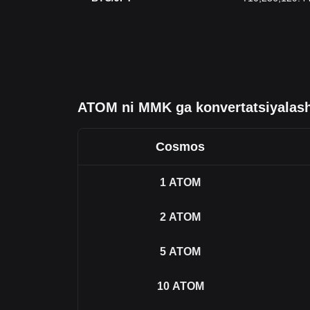
ATOM ni MMK ga konvertatsiyalas
Cosmos
1
ATOM
2
ATOM
5
ATOM
10
ATOM