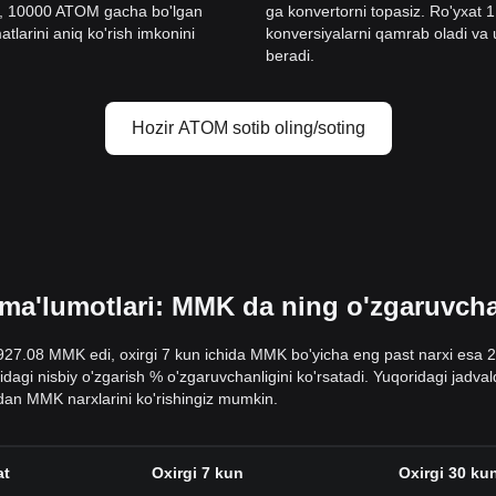
a, 10000 ATOM gacha bo'lgan
ga konvertorni topasiz. Ro'yx
tlarini aniq ko'rish imkonini
konversiyalarni qamrab oladi va ul
beradi.
Hozir ATOM sotib oling/soting
'lumotlari: MMK da ning o'zgaruvchanl
,927.08 MMK edi, oxirgi 7 kun ichida MMK bo'yicha eng past narxi esa
sidagi nisbiy o'zgarish % o'zgaruvchanligini ko'rsatadi. Yuqoridagi jadv
dan MMK narxlarini ko'rishingiz mumkin.
at
Oxirgi 7 kun
Oxirgi 30 ku