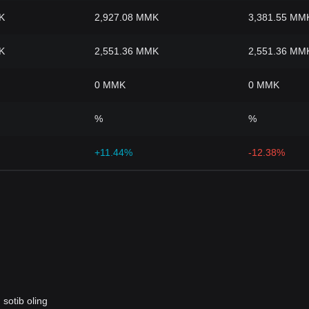
K
2,927.08 MMK
3,381.55 MM
K
2,551.36 MMK
2,551.36 MM
0 MMK
0 MMK
%
%
+11.44%
-12.38%
sotib oling