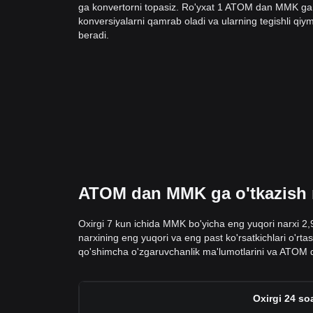
ga konvertorni topasiz. Ro'yxat 1 ATOM dan MMK g
konversiyalarni qamrab oladi va ularning tegishli qiyma
beradi.
ATOM dan MMK ga o'tkazish ma
Oxirgi 7 kun ichida MMK bo'yicha eng yuqori narxi 2
narxining eng yuqori va eng past ko'rsatkichlari o'rta
qo'shimcha o'zgaruvchanlik ma'lumotlarini va ATOM 
Oxirgi 24 so