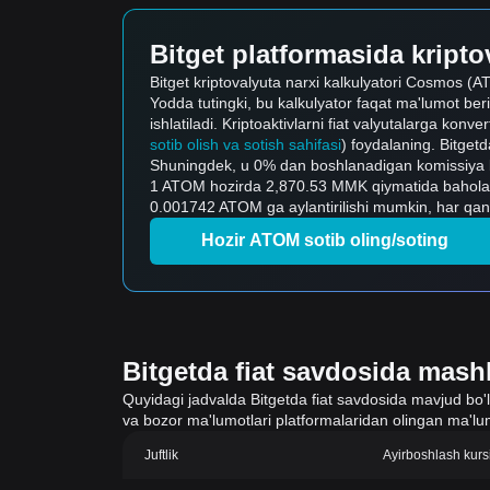
Bitget platformasida kriptov
Bitget kriptovalyuta narxi kalkulyatori Cosmos (AT
Yodda tutingki, bu kalkulyator faqat ma'lumot ber
ishlatiladi. Kriptoaktivlarni fiat valyutalarga konve
sotib olish va sotish sahifasi
) foydalaning. Bitgetda
Shuningdek, u 0% dan boshlanadigan komissiya bila
1 ATOM hozirda 2,870.53 MMK qiymatida bahola
0.001742 ATOM ga aylantirilishi mumkin, har qan
Hozir ATOM sotib oling/soting
Bitgetda fiat savdosida mashh
Quyidagi jadvalda Bitgetda fiat savdosida mavjud bo'lgan
va bozor ma'lumotlari platformalaridan olingan ma'lum
Juftlik
Ayirboshlash kurs