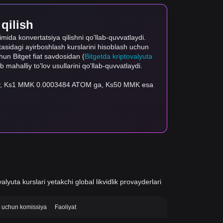
 qilish
mida konvertatsiya qilishni qo'llab-quvvatlaydi.
rtasidagi ayirboshlash kurslarini hisoblash uchun
uchun Bitget fiat savdosidan (
Bitgetda kriptovalyuta
ab mahalliy to'lov usullarini qo'llab-quvvatlaydi.
nday, Ks1 MMK 0.0003484 ATOM ga, Ks50 MMK esa
alyuta kurslari yetakchi global likvidlik provayderlari
si uchun komissiya
Faoliyat