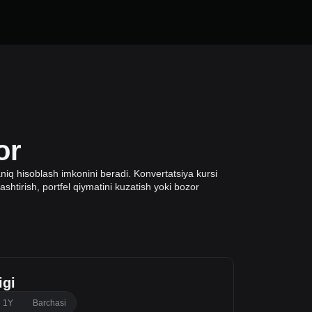
or
q hisoblash imkonini beradi. Konvertatsiya kursi
ashtirish, portfel qiymatini kuzatish yoki bozor
gi
1Y
Barchasi