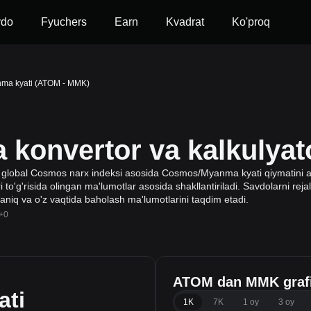
vdo
Fyuchers
Earn
Kvadrat
Ko'proq
ma kyati (ATOM - MMK)
onvertor va kalkulyat
 global Cosmos narx indeksi asosida Cosmos/Myanma kyati qiymatini ani
to'g'risida olingan ma'lumotlar asosida shakllantiriladi. Savdolarni rejal
 aniq va o'z vaqtida baholash ma'lumotlarini taqdim etadi.
+0
ATOM dan MMK grafi
ati
1K
7K
1 oy
3 oy