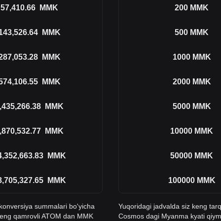
57,410.66
MMK
200
MMK
143,526.64
MMK
500
MMK
287,053.28
MMK
1000
MMK
574,106.55
MMK
2000
MMK
,435,266.38
MMK
5000
MMK
,870,532.77
MMK
10000
MMK
4,352,663.83
MMK
50000
MMK
8,705,327.65
MMK
100000
MMK
n konversiya summalari bo'yicha
Yuqoridagi jadvalda siz keng tar
 keng qamrovli ATOM dan MMK
Cosmos dagi Myanma kyati qiym