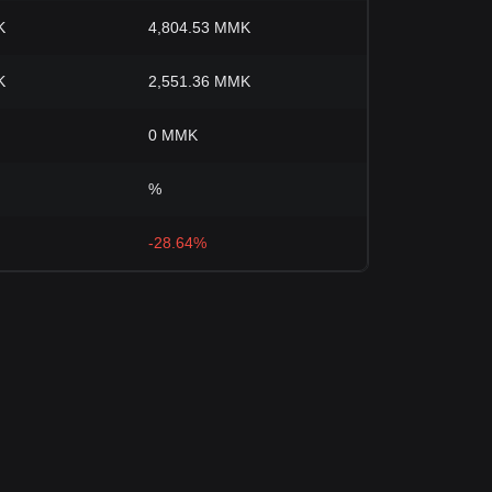
K
4,804.53 MMK
K
2,551.36 MMK
0 MMK
%
-28.64%