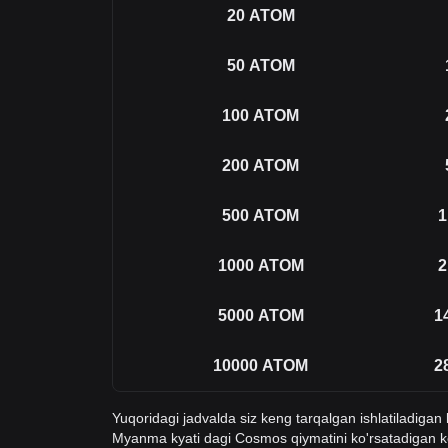
20
ATOM
50
ATOM
100
ATOM
200
ATOM
500
ATOM
1
1000
ATOM
2
5000
ATOM
1
10000
ATOM
2
Yuqoridagi jadvalda siz keng tarqalgan ishlatiladiga
Myanma kyati dagi Cosmos qiymatini ko'rsatadigan