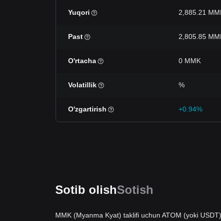
Yuqori
2,885.21 MM
Past
2,805.85 MM
O'rtacha
0 MMK
Volatillik
%
O'zgartirish
+0.94%
Sotib olish
Sotish
MMK (Myanma Kyat) taklifi uchun ATOM (yoki USDT) 