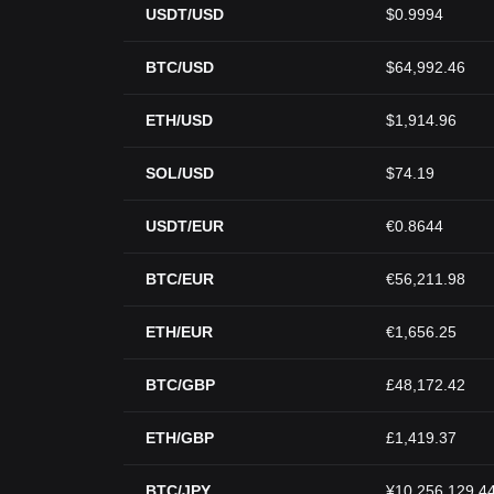
USDT/USD
$0.9994
BTC/USD
$64,992.46
ETH/USD
$1,914.96
SOL/USD
$74.19
USDT/EUR
€0.8644
BTC/EUR
€56,211.98
ETH/EUR
€1,656.25
BTC/GBP
£48,172.42
ETH/GBP
£1,419.37
BTC/JPY
¥10,256,129.4