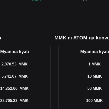
h
MMK ni ATOM ga konver
Myanma kyati
Myanma kyati
2,870.53
MMK
1
MMK
5,741.07
MMK
10
MMK
14,352.66
MMK
50
MMK
28,705.33
MMK
100
MMK