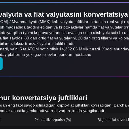
alyuta va fiat valyutasini konvertatsiya
OM) / Myanma kyati (MMK) kabi valyuta juftliklari o'rtasida real vaqt reji
ish maqsadida taqdim etilgan va kripto-aktivlar hamda fiat valyutalar o'
rtatsiya qilish (ya'ni kriptovalyutani fiat evaziga sotib olish yoki sotish) 
 fiat savdosi 80 dan ortiq fiat valyutalarini, 20 dan ortiq tillarni va ko'pl
n uzluksiz tranzaksiyalarni taklif etadi.
nadi, ya'ni 5 ta ATOM sotib olish 14,352.66 MMK turadi. Xuddi shu
day platforma yoki gaz to'lovlari bundan mustasno.
ur konvertatsiya juftliklari
 eng faol savdo qilinadigan kripto-fiat juftliklari ko'rsatilgan. Barcha v
otlar asosida jamlanadi va real vaqt rejimida yangilanadi.
i
24 soatlik o'zgarish (%)
Bitgetda fiat savdo