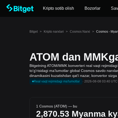
Kripto sotib olish
Bozorlar
Sa
Bitget
>
Kripto narxlari
>
Cosmos Narxi
>
Cosmos - Myan
ATOM dan MMKga k
Bitgetning ATOM/MMK konverteri real vaqt rejimidagi
to'g'risidagi ma'lumotlar global Cosmos savdo narxlari 
dinamikasini kuzatishdan qat'i nazar, konvertor sizga
Real vaqt rejimidagi ma'lumotlar
·
2026-08-08 03:40 UTC
1 Cosmos (ATOM) — bu
2,870.53
Myanma ky