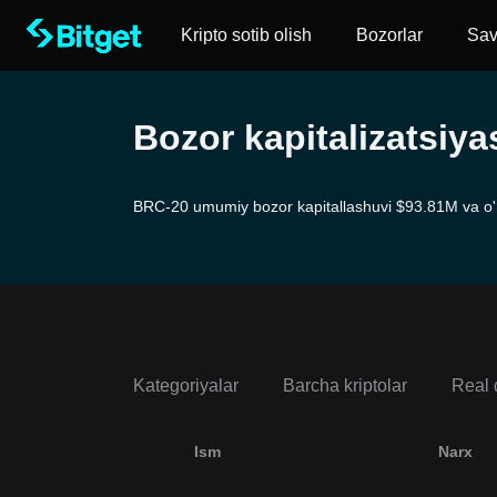
Kripto sotib olish
Bozorlar
Sa
Bozor kapitalizatsiy
BRC-20 umumiy bozor kapitallashuvi $93.81M va o'rtac
Kategoriyalar
Barcha kriptolar
Real 
Ism
Narx