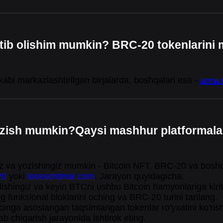
ib olishim mumkin? BRC-20 tokenlarini ma
abi markazlashtirilgan birjalarda, boshqalari esa -
www.u
zish mumkin?Qaysi mashhur platformalar
hingiz va yozishingiz mumkin - Bitcoin NFT, BRC-20 va bosh
20
yoki
looksordinal.com
. Jarayon quyidagicha:
lishingiz va keyin BTCni ushbu Bitcoin hamyonlariga kirit
 funksional bloklarini oching va BRC-20 turini tanlang.
itcoinga asoslangan taqsimlangan tokenlar ro'yxatini ko'
ab chiqarish jarayonida ishtirok eting.