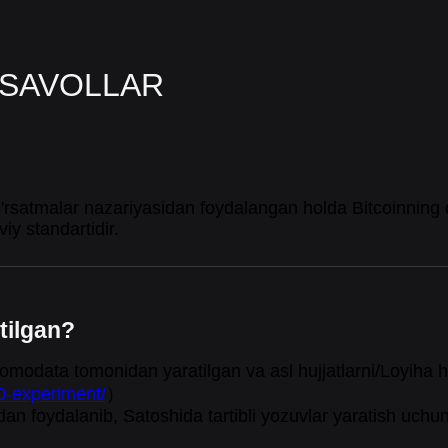
 SAVOLLAR
'rsatmalar nazariyasidan foydalangan holda Bitcoinning 
iy standartidir.
tilgan?
modata tomonidan yaratilgan va asl hujjatlarni/Loyiha hu
20-experiment/
）
n foydalanib, Satoshida tartibli yozuvlar yaratish uchun