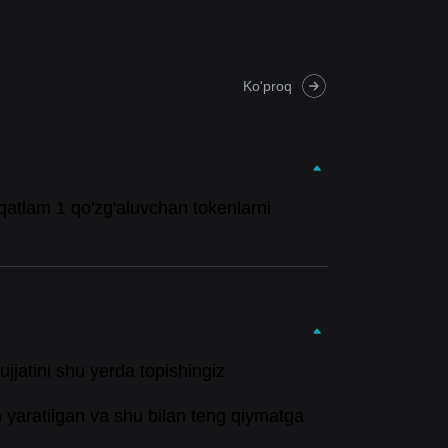
Ko'proq
qatlam 1 qo'zg'aluvchan tokenlarni
jjatini shu yerda topishingiz
 yaratilgan va shu bilan teng qiymatga