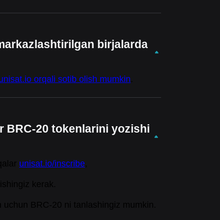
rkazlashtirilgan birjalarda
nisat.io orqali sotib olish mumkin
.
 BRC-20 tokenlarini yozishi
qalar
unisat.io/inscribe
,
ishingiz kerak.
rish uchun BRC-20 ni tanlashingiz mumkin.