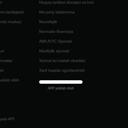
zi
Huquq-tartibot idoralari so'rovi
rni tasdiqlash
Me'yoriy talabnoma
arshi markaz
Muvofiqlik
Normativ litsenziya
AML/KYC Siyosati
uri
Maxfiylik siyosati
izmatlar
Xizmat ko'rsatish shartlari
ash
Xavf haqida ogohlantirish
uklab olish
APP yuklab olish
i
iyasi API