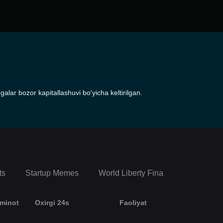
lar bozor kapitallashuvi bo'yicha keltirilgan.
ts
Startup Memes
World Liberty Financial Portfolio
’minot
Oxirgi 24s
Faoliyat