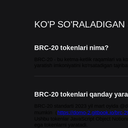
KO'P SO'RALADIGAN
BRC-20 tokenlari nima?
BRC-20 - bu ketma-ketlik raqamlari va ko
yaratish imkoniyatini ko'rsatadigan tajribav
BRC-20 tokenlari qanday yara
BRC-20 standarti 2023 yil mart oyida @do
mumkin
（
https://domo-2.gitbook.io/brc-
Ushbu tokenlar JavaScript Object Notionda
ega tokenlarni yaratadi.