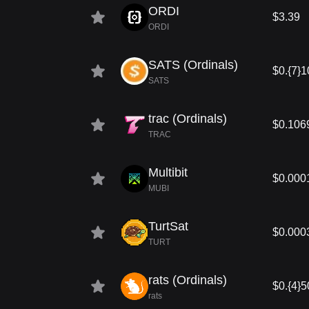
ORDI
$3.39
ORDI
SATS (Ordinals)
$0.{7}
SATS
trac (Ordinals)
$0.106
TRAC
Multibit
$0.000
MUBI
TurtSat
$0.000
TURT
rats (Ordinals)
$0.{4}
rats