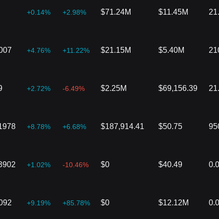
$71.24M
$11.45M
21
+0.14%
+2.98%
1007
$21.15M
$5.40M
21
+4.76%
+11.22%
9
$2.25M
$69,156.39
21
+2.72%
-6.49%
1978
$187,914.41
$50.75
95
+8.78%
+6.68%
3902
$0
$40.49
0.
+1.02%
-10.46%
5092
$0
$12.12M
0.
+9.19%
+85.78%