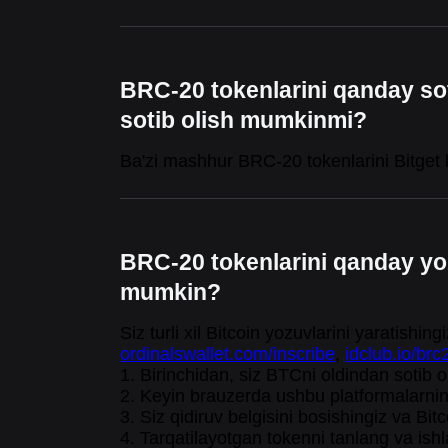
BRC-20 tokenlarini qanday sot
sotib olish mumkinmi?
Ba'zi mashhur BRC-20 tokenlarini Bitget k
BRC-20 tokenlarini qanday yo
mumkin?
Siz turli xil Bitcoin yozuvlarini yaratis
ordinalswallet.com/inscribe
,
idclub.io/brc
1. Birinchidan, siz BTCni oldindan sotib o
2. Keyin brauzerda ushbu platformalarning
3. Siz qidiruv belgisini bosishingiz va B
4. Tarqatilayotgan tokenni tanlang va ishl