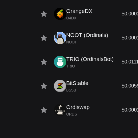
OrangeDX
$0.000
O4DX
NOOT (Ordinals)
$0.000
NOOT
TRIO (OrdinalsBot)
$0.011
TRIO
BitStable
$0.005
BSSB
Ordiswap
$0.000
ORDS