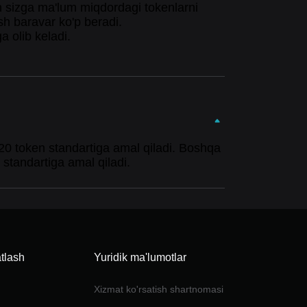
sh sizga ma'lum miqdordagi tokenlarni
sh baravar ko'p beradi.
a olib keladi.
20 token standartiga amal qiladi. Boshqa
standartiga amal qiladi.
tlash
Yuridik ma'lumotlar
Xizmat ko'rsatish shartnomasi