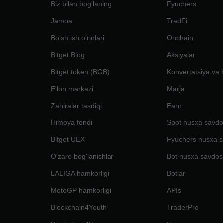
Biz bilan bog'laning
Fyuchers
Jamoa
TradFi
Bo'sh ish o'rinlari
Onchain
Bitget Blog
Aksiyalar
Bitget token (BGB)
Konvertatsiya va 
E'lon markazi
Marja
Zahiralar tasdiqi
Earn
Himoya fondi
Spot nusxa savdo
Bitget UEX
Fyuchers nusxa s
O'zaro bog'lanishlar
Bot nusxa savdos
LALIGA hamkorligi
Botlar
MotoGP hamkorligi
APIs
Blockchain4Youth
TraderPro