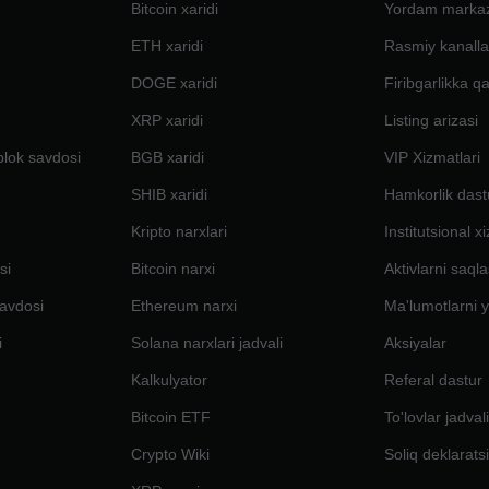
Bitcoin xaridi
Yordam marka
ETH xaridi
Rasmiy kanalla
DOGE xaridi
Firibgarlikka q
XRP xaridi
Listing arizasi
blok savdosi
BGB xaridi
VIP Xizmatlari
SHIB xaridi
Hamkorlik dast
Kripto narxlari
Institutsional x
si
Bitcoin narxi
Aktivlarni saql
avdosi
Ethereum narxi
Ma'lumotlarni y
i
Solana narxlari jadvali
Aksiyalar
Kalkulyator
Referal dastur
Bitcoin ETF
To'lovlar jadval
Crypto Wiki
Soliq deklarats