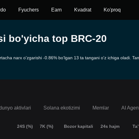
vdo
Fyuchers
Earn
Kvadrat
Ko'proq
asi bo'yicha top BRC-20
ha narx o'zgarishi -0.86% bo'lgan 13 ta tangani o'z ichiga oladi. Tanga
dunyo aktivlari
Solana ekotizimi
Memlar
AI Agen
24S (%)
7K (%)
Bozor kapitali
24s hajm
Ta