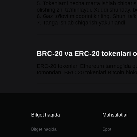
5. Tokenlarni necha marta ishlab chiqaris
olishingizni ta'minlaydi. Xuddi shunday, 
6. Gaz to'lovi miqdorini kiriting. Shuni ta'
7. Tanga ishlab chiqarish yakunlandi
BRC-20 va ERC-20 tokenlari o'
ERC-20 tokenlari Ethereum tarmog'ida qur
tomondan, BRC-20 tokenlari Bitcoin blokc
Bitget haqida
Mahsulotlar
Bitget haqida
Spot