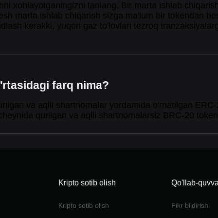
hni xohlayotganingizni tanlang. Bir marta ishlab chiqari
besh marta ishlab chiqarish sizga ma'lum bir tokendan be
kidlash kerakki, yuqori gaz to'lovlari tezroq tranzaksiyalarg
rtasidagi farq nima?
ilgan va aqlli shartnomalar yordamida o'rnatilgan ERC-
heynida qurilgan va aqlli shartnomalarsiz BRC-20 token 
Kripto sotib olish
Qo'llab-quvva
Kripto sotib olish
Fikr bildirish