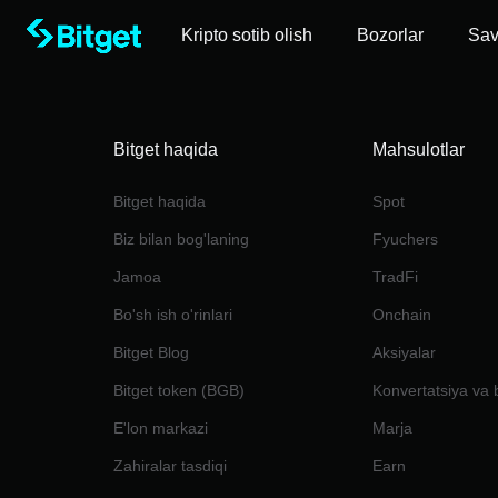
Kripto sotib olish
Bozorlar
Sa
Bitget haqida
Mahsulotlar
Bitget haqida
Spot
Biz bilan bog'laning
Fyuchers
Jamoa
TradFi
Bo'sh ish o'rinlari
Onchain
Bitget Blog
Aksiyalar
Bitget token (BGB)
Konvertatsiya va 
E'lon markazi
Marja
Zahiralar tasdiqi
Earn