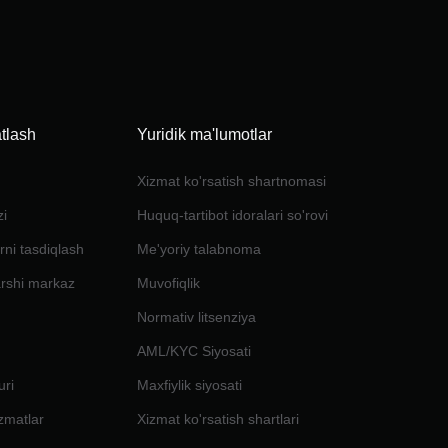
tlash
Yuridik ma'lumotlar
Xizmat ko'rsatish shartnomasi
zi
Huquq-tartibot idoralari so'rovi
rni tasdiqlash
Me'yoriy talabnoma
arshi markaz
Muvofiqlik
Normativ litsenziya
AML/KYC Siyosati
uri
Maxfiylik siyosati
izmatlar
Xizmat ko'rsatish shartlari