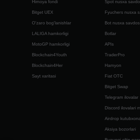
Himoya fondi
Spot nusxa savdo
Bitget UEX
Fyuchers nusxa s
O'zaro bog'lanishlar
Bot nusxa savdos
LALIGA hamkorligi
Botlar
MotoGP hamkorligi
APIs
Blockchain4Youth
TraderPro
Blockchain4Her
Hamyon
Sayt xaritasi
Fiat OTC
Bitget Swap
Telegram ilovalar
Discord ilovalari 
Airdrop kutubxona
Aksiya bozorlari
Bugungi oltin narx