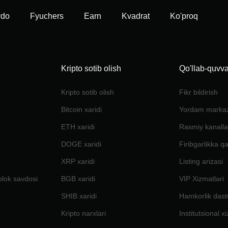
vdo
Fyuchers
Earn
Kvadrat
Ko'proq
Kripto sotib olish
Qo'llab-quvva
Kripto sotib olish
Fikr bildirish
Bitcoin xaridi
Yordam marka
ETH xaridi
Rasmiy kanalla
DOGE xaridi
Firibgarlikka q
XRP xaridi
Listing arizasi
blok savdosi
BGB xaridi
VIP Xizmatlari
SHIB xaridi
Hamkorlik dast
Kripto narxlari
Institutsional x