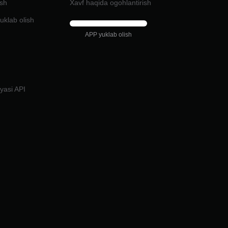
ash
Xavf haqida ogohlantirish
uklab olish
APP yuklab olish
i
iyasi API