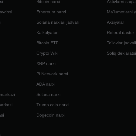
si
Bitcoin narxi
Aktivlarni saql
avdosi
Ethereum narxi
Ma'lumotlarni y
i
Solana narxlari jadvali
Aksiyalar
Kalkulyator
Referal dastur
Bitcoin ETF
To'lovlar jadval
Crypto Wiki
Soliq deklarats
XRP narxi
Pi Nerwork narxi
ADA narxi
 markazi
Solana narxi
markazi
Trump coin narxi
si
Dogecoin narxi
i