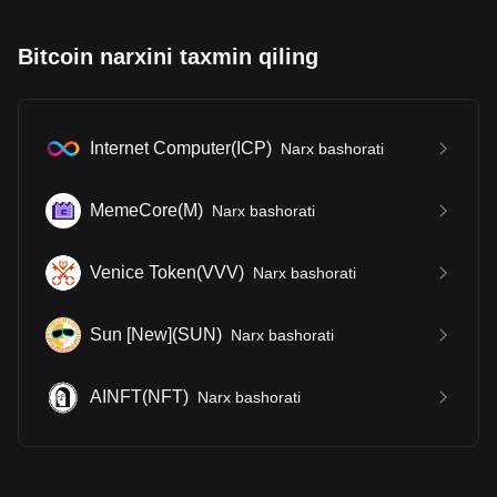
Bitcoin narxini taxmin qiling
Internet Computer
(
ICP
)
Narx bashorati
MemeCore
(
M
)
Narx bashorati
Venice Token
(
VVV
)
Narx bashorati
Sun [New]
(
SUN
)
Narx bashorati
AINFT
(
NFT
)
Narx bashorati