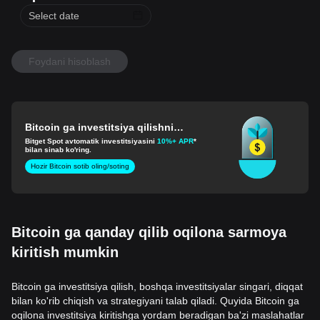
Foydani hisoblash
Bitcoin ga investitsiya qilishni
boshlang
Bitget Spot avtomatik investitsiyasini
10%+ APR
*
bilan sinab ko'ring.
Hozir Bitcoin sotib oling/soting
Bitcoin ga qanday qilib oqilona sarmoya
kiritish mumkin
Bitcoin ga investitsiya qilish, boshqa investitsiyalar singari, diqqat
bilan ko'rib chiqish va strategiyani talab qiladi. Quyida Bitcoin ga
oqilona investitsiya kiritishga yordam beradigan ba'zi maslahatlar