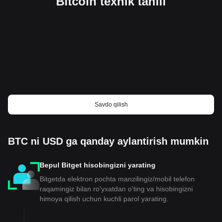
Bitcoin texnik tahlil
Savdo qilish
BTC ni USD ga qanday aylantirish mumkin
Bepul Bitget hisobingizni yarating
Bitgetda elektron pochta manzilingiz/mobil telefon
raqamingiz bilan ro'yxatdan o'ting va hisobingizni
himoya qilish uchun kuchli parol yarating.