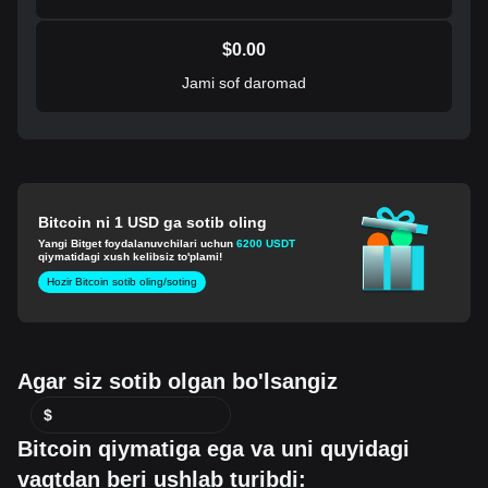
$
0.00
Jami sof daromad
Bitcoin ni 1 USD ga sotib oling
Yangi Bitget foydalanuvchilari uchun
6200 USDT
qiymatidagi xush kelibsiz to'plami!
Hozir Bitcoin sotib oling/soting
Agar siz sotib olgan bo'lsangiz
$
Bitcoin qiymatiga ega va uni quyidagi
vaqtdan beri ushlab turibdi: