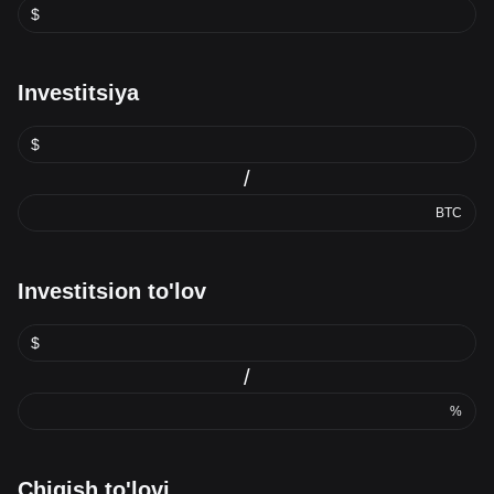
$
Investitsiya
$
/
BTC
Investitsion to'lov
$
/
%
Chiqish to'lovi