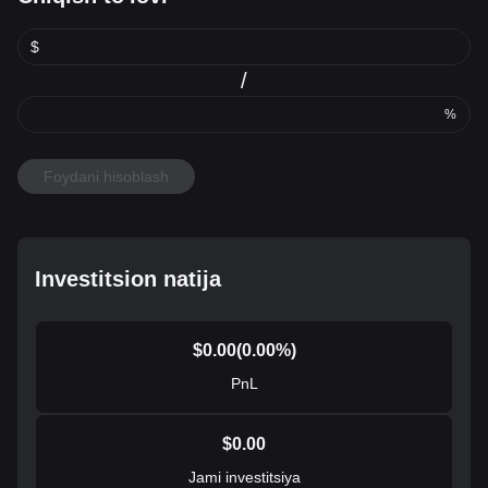
$
/
%
Foydani hisoblash
Investitsion natija
$
0.00
(
0.00
%)
PnL
$
0.00
Jami investitsiya