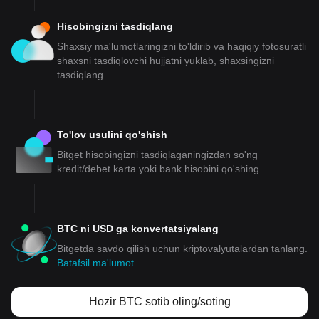
Hisobingizni tasdiqlang
Shaxsiy ma'lumotlaringizni to'ldirib va haqiqiy fotosuratli
shaxsni tasdiqlovchi hujjatni yuklab, shaxsingizni
tasdiqlang.
To'lov usulini qo'shish
Bitget hisobingizni tasdiqlaganingizdan so'ng
kredit/debet karta yoki bank hisobini qo'shing.
BTC ni USD ga konvertatsiyalang
Bitgetda savdo qilish uchun kriptovalyutalardan tanlang.
Batafsil ma'lumot
Hozir BTC sotib oling/soting