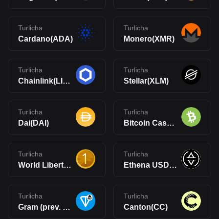
Turlicha
Turlicha
Cardano(ADA)
Monero(XMR)
Turlicha
Turlicha
Chainlink(LINK)
Stellar(XLM)
Turlicha
Turlicha
Dai(DAI)
Bitcoin Cash(BCH)
Turlicha
Turlicha
World Liberty Financial USD(USD1)
Ethena USDe(USDe)
Turlicha
Turlicha
Gram (prev. Toncoin)(GRAM)
Canton(CC)