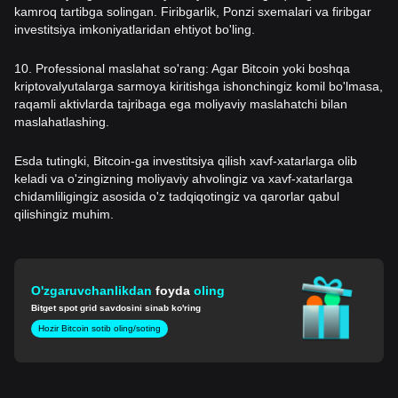
kamroq tartibga solingan. Firibgarlik, Ponzi sxemalari va firibgar
investitsiya imkoniyatlaridan ehtiyot bo'ling.
10. Professional maslahat so'rang: Agar Bitcoin yoki boshqa
kriptovalyutalarga sarmoya kiritishga ishonchingiz komil bo'lmasa,
raqamli aktivlarda tajribaga ega moliyaviy maslahatchi bilan
maslahatlashing.
Esda tutingki, Bitcoin-ga investitsiya qilish xavf-xatarlarga olib
keladi va o'zingizning moliyaviy ahvolingiz va xavf-xatarlarga
chidamliligingiz asosida o'z tadqiqotingiz va qarorlar qabul
qilishingiz muhim.
O'zgaruvchanlikdan
foyda
oling
Bitget spot grid savdosini sinab ko'ring
Hozir Bitcoin sotib oling/soting