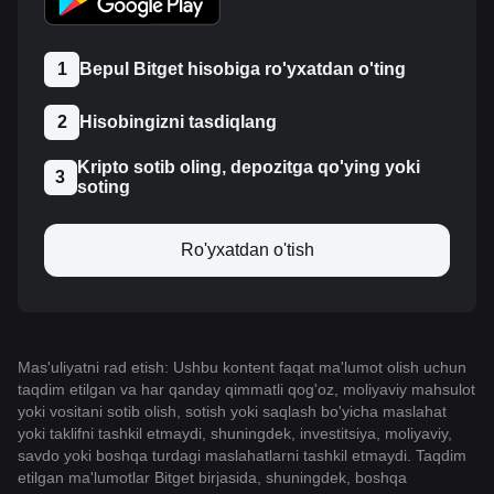
1
Bepul Bitget hisobiga ro'yxatdan o'ting
2
Hisobingizni tasdiqlang
Kripto sotib oling, depozitga qo'ying yoki
3
soting
Ro'yxatdan o'tish
Mas'uliyatni rad etish: Ushbu kontent faqat ma'lumot olish uchun
taqdim etilgan va har qanday qimmatli qog'oz, moliyaviy mahsulot
yoki vositani sotib olish, sotish yoki saqlash bo'yicha maslahat
yoki taklifni tashkil etmaydi, shuningdek, investitsiya, moliyaviy,
savdo yoki boshqa turdagi maslahatlarni tashkil etmaydi. Taqdim
etilgan ma'lumotlar Bitget birjasida, shuningdek, boshqa