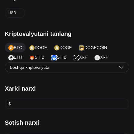
USD
Kriptovalyutani tanlang
BTC
DOGE
DOGE
DOGECOIN
ETH
SHIB
SHIB
XRP
XRP
Boshqa kriptovalyuta
Xarid narxi
$
Sotish narxi