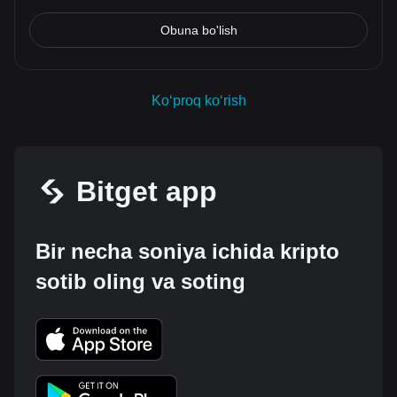
Obuna bo'lish
Koʻproq koʻrish
Bitget app
Bir necha soniya ichida kripto
sotib oling va soting