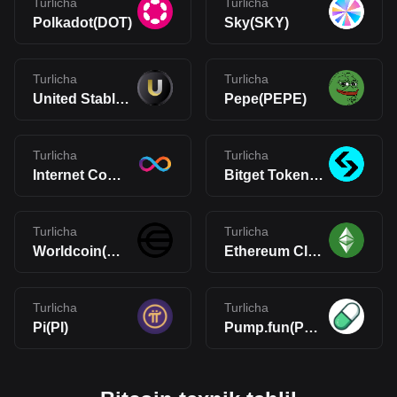
Turlicha
Turlicha
Polkadot(DOT)
Sky(SKY)
Turlicha
Turlicha
United Stables(U)
Pepe(PEPE)
Turlicha
Turlicha
Internet Computer(ICP)
Bitget Token(BGB)
Turlicha
Turlicha
Worldcoin(WLD)
Ethereum Classic(ETC)
Turlicha
Turlicha
Pi(PI)
Pump.fun(PUMP)