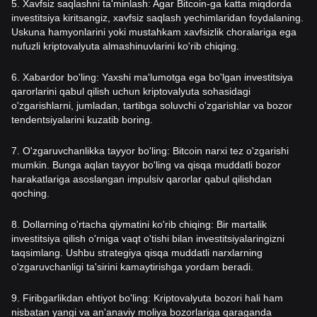
5. Xavfsiz saqlashni ta'minlash: Agar Bitcoin-ga katta miqdorda
investitsiya kiritsangiz, xavfsiz saqlash yechimlaridan foydalaning.
Uskuna hamyonlarini yoki mustahkam xavfsizlik choralariga ega
nufuzli kriptovalyuta almashinuvlarini ko'rib chiqing.
6. Xabardor bo'ling: Yaxshi ma'lumotga ega bo'lgan investitsiya
qarorlarini qabul qilish uchun kriptovalyuta sohasidagi
o'zgarishlarni, jumladan, tartibga soluvchi o'zgarishlar va bozor
tendentsiyalarini kuzatib boring.
7. O'zgaruvchanlikka tayyor bo'ling: Bitcoin narxi tez o'zgarishi
mumkin. Bunga aqlan tayyor bo'ling va qisqa muddatli bozor
harakatlariga asoslangan impulsiv qarorlar qabul qilishdan
qoching.
8. Dollarning o'rtacha qiymatini ko'rib chiqing: Bir martalik
investitsiya qilish o'rniga vaqt o'tishi bilan investitsiyalaringizni
taqsimlang. Ushbu strategiya qisqa muddatli narxlarning
o'zgaruvchanligi ta'sirini kamaytirishga yordam beradi.
9. Firibgarlikdan ehtiyot bo'ling: Kriptovalyuta bozori hali ham
nisbatan yangi va an'anaviy moliya bozorlariga qaraganda