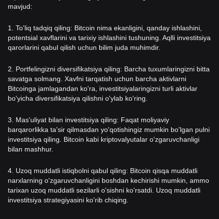
mavjud:
1. To'liq tadqiq qiling: Bitcoin nima ekanligini, qanday ishlashini,
potentsial xavflarini va tarixiy ishlashini tushuning. Aqlli investitsiya
qarorlarini qabul qilish uchun bilim juda muhimdir.
2. Portfelingizni diversifikatsiya qiling: Barcha tuxumlaringizni bitta
savatga solmang. Xavfni tarqatish uchun barcha aktivlarni
Bitcoinga jamlagandan ko'ra, investitsiyalaringizni turli aktivlar
bo'yicha diversifikatsiya qilishni o'ylab ko'ring.
3. Mas'uliyat bilan investitsiya qiling: Faqat moliyaviy
barqarorlikka ta'sir qilmasdan yo'qotishingiz mumkin bo'lgan pulni
investitsiya qiling. Bitcoin kabi kriptovalyutalar o'zgaruvchanligi
bilan mashhur.
4. Uzoq muddatli istiqbolni qabul qiling: Bitcoin qisqa muddatli
narxlarning o'zgaruvchanligini boshdan kechirishi mumkin, ammo
tarixan uzoq muddatli sezilarli o'sishni ko'rsatdi. Uzoq muddatli
investitsiya strategiyasini ko'rib chiqing.