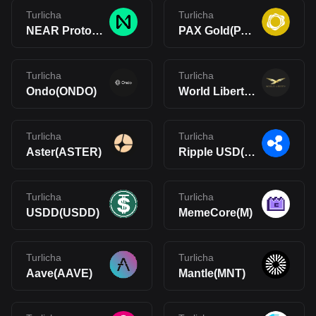
Turlicha
Turlicha
NEAR Protocol(NEAR)
PAX Gold(PAXG)
Turlicha
Turlicha
Ondo(ONDO)
World Liberty Financial(WLFI)
Turlicha
Turlicha
Aster(ASTER)
Ripple USD(RLUSD)
Turlicha
Turlicha
USDD(USDD)
MemeCore(M)
Turlicha
Turlicha
Aave(AAVE)
Mantle(MNT)