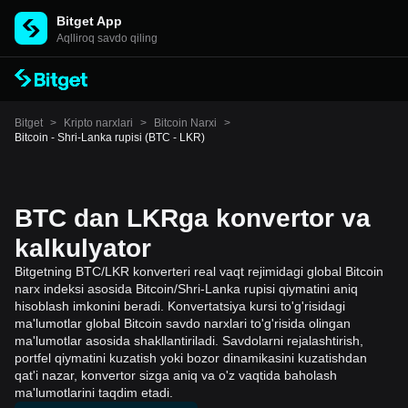
Bitget App
Aqlliroq savdo qiling
Bitget
>
Kripto narxlari
>
Bitcoin Narxi
>
Bitcoin - Shri-Lanka rupisi (BTC - LKR)
BTC dan LKRga konvertor va
kalkulyator
Bitgetning BTC/LKR konverteri real vaqt rejimidagi global Bitcoin
narx indeksi asosida Bitcoin/Shri-Lanka rupisi qiymatini aniq
hisoblash imkonini beradi. Konvertatsiya kursi to'g'risidagi
ma'lumotlar global Bitcoin savdo narxlari to'g'risida olingan
ma'lumotlar asosida shakllantiriladi. Savdolarni rejalashtirish,
portfel qiymatini kuzatish yoki bozor dinamikasini kuzatishdan
qat'i nazar, konvertor sizga aniq va o'z vaqtida baholash
ma'lumotlarini taqdim etadi.