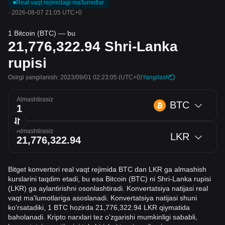
Real vaqt rejimidagi ma'lumotlar
·
2026-08-07 21:05 UTC+0
1 Bitcoin (BTC) — bu
21,776,322.94
Shri-Lanka
rupisi
Oxirgi yangilanish: 2023/09/01 02:23:05
(UTC+0)
Yangilash
Almashtirasiz
BTC
Almashtirasiz
LKR
Bitget konvertori real vaqt rejimida BTC dan LKR ga almashish
kurslarini taqdim etadi, bu esa Bitcoin (BTC) ni Shri-Lanka rupisi
(LKR) ga aylantirishni osonlashtiradi. Konvertatsiya natijasi real
vaqt ma'lumotlariga asoslanadi. Konvertatsiya natijasi shuni
ko'rsatadiki, 1 BTC hozirda 21,776,322.94 LKR qiymatida
baholanadi. Kripto narxlari tez o'zgarishi mumkinligi sababli,