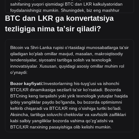
sahifaning yuqori qismidagi BTC dan LKR kalkulyatoridan
foydalanishingiz mumkin. Shuningdek, biz eng mashhur
BTC dan LKR ga konvertatsiya
konvertatsiyalar uchun tezkor ma'lumotnoma jadvallarini
ham kiritdik. Masalan, 5 LKR 0.{6}2296 BTC ga teng, 5 BTC
tezligiga nima taʼsir qiladi?
esa 108,881,614.71LKR atrofida turadi.
Tarixdagi BTC/LKR ning eng yuqori narxi qancha?
Bitcoin va Shri-Lanka rupisi o'rtasidagi munosabatlarga ta'sir
LKR dagi 1 BTC ning eng yuqori narxi Rs42,324,371.82. 1
qiladigan ko'plab omillar mavjud, masalan, makroiqtisodiy
BTC/LKR qiymati joriy eng yuqori ko'rsatkichdan oshib
tendensiyalar, siyosatni tartibga solish va texnologik
ketishini ko'rish kerak.
innovatsiyalar. Xususan, quyidagi asosiy omillar muhim rol
o'ynaydi:
LKR da narx dinamikasi qanday?
Oxirgi 7 kun ichida Bitcoin (BTC) kursi 3.25% ga oshdi.
Bozor kayfiyati:
Investorlarning his-tuyg'usi va ishonchi
Oxirgi oyda Bitcoin (BTC) ayirboshlash kursi Shri-Lanka
BTC/LKR dinamikasiga sezilarli ta'sir ko'rsatadi. Bozorda
rupisi (LKR) ga nisbatan 4.63% ga oshdi.
BTCning keng tarqalishi yoki yirik texnologik yutuqlar haqida
ijobiy yangiliklar paydo bo'lganda, bu bozorda optimismni
keltirib chiqaradi va BTC/LKR ning o'sishiga turtki bo'ladi.
Aksincha, tartibga soluvchi cheklovlar va xavfsizlik zaifliklari
kabi salbiy yangiliklar bozorda vahima qo'zg'atishi va
BTC/LKR narxining pasayishiga olib kelishi mumkin.
Normativ muhit:
Kriptovalyutalar atrofidagi hukumat siyosati