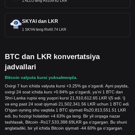
1 ALLO teng Rs109.62 LKR
SKYAI dan LKR
1 SKYAI teng Rs40.74 LKR
BTC dan LKR konvertatsiya
jadvallari
Bitcoin valyuta kursi yuksalmoqda.
Oxirgi 7 kun ichida valyuta kursi +3.25% ga oʻzgardi. Ayni paytda,
oxirgi 24 soat ichida kurs +0.84% ga oʻzgardi, yaʼni 1 BTC dan
Shri-Lanka rupisi eng yuqori kursi 21,910,612.65 LKR \{5 edi. \}
va eng past 24 soat qiymati 21,502,341.56 LKR uchun 1 BTC edi.
Oʻtgan oyning shu vaqtida 1 BTC qiymati Rs20,813,551.51 LKR
edi, bu hozirgi holatdan +4.63% ga teng. Bir yil orqaga nazar
tashlasak, Bitcoin
-
Rs
17,533,388.69
LKR
ga oʻzgargan. Bu shuni
anglatadiki, bir yil ichida Bitcoin qiymati -44.60% ga oʻzgargan.