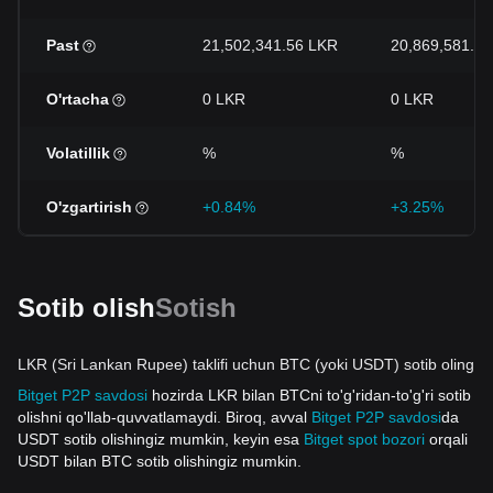
Past
21,502,341.56 LKR
20,869,581.5
O'rtacha
0 LKR
0 LKR
Volatillik
%
%
O'zgartirish
+0.84%
+3.25%
Sotib olish
Sotish
LKR (Sri Lankan Rupee) taklifi uchun BTC (yoki USDT) sotib oling
Bitget P2P savdosi
hozirda LKR bilan BTCni to'g'ridan-to'g'ri sotib
olishni qo'llab-quvvatlamaydi. Biroq, avval
Bitget P2P savdosi
da
USDT sotib olishingiz mumkin, keyin esa
Bitget spot bozori
orqali
USDT bilan BTC sotib olishingiz mumkin.