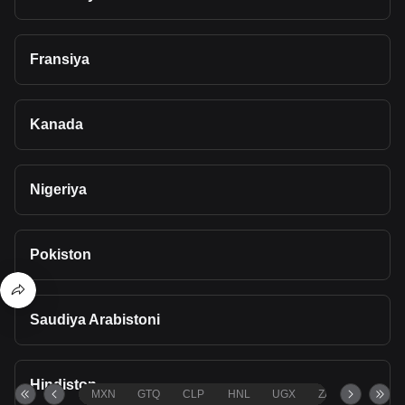
Fransiya
Kanada
Nigeriya
Pokiston
Saudiya Arabistoni
Hindiston
MXN
GTQ
CLP
HNL
UGX
ZAR
TND