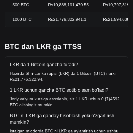
500
BTC
Rs10,888,161,470.55
Rs10,797,319,1
1000
BTC
Rs21,776,322,941.1
Rs21,594,638,2
BTC dan LKR ga TTSS
LKR da 1 Bitcoin qancha turadi?
Hozirda Shri-Lanka rupisi (LKR) da 1 Bitcoin (BTC) narxi
Rs21,776,322.94.
1 LKR uchun qancha BTC sotib olsam bo'ladi?
Joriy valyuta kursiga asoslanib, siz 1 LKR uchun 0.{7}4592
BTC olishingiz mumkin.
BTC ni LKR ga qanday hisoblash yoki o'zgartirish
mumkin?
Istalgan miqdorda BTC ni LKR ga aylantirish uchun ushbu