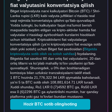
fiat valyutasini konvertatsiya qilish
Bitget kriptovalyuta narxi kalkulyatori Bitcoin (BTC) / Shri-
Lanka rupisi (LKR) kabi valyuta juftliklari o'rtasida real
vaqt rejimida konvertatsiya qilishni qo'llab-quvvatlaydi.
Yodda tutingki, bu kalkulyator faqat ma'lumot berish
maqsadida taqdim etilgan va kripto-aktivlar hamda fiat
valyutalar o'rtasidagi ayirboshlash kurslarini hisoblash
uchun ishlatiladi. Kriptoaktivlarni fiat valyutalarga
konvertatsiya qilish (ya'ni kriptovalyutani fiat evaziga sotib
olish yoki sotish) uchun Bitget fiat savdosidan (
Bitgetda
kriptovalyuta sotib olish va sotish sahifasi
) foydalaning.
Bitgetda fiat savdosi 80 dan ortiq fiat valyutalarini, 20 dan
ortiq tillarni va ko'plab mahalliy to'lov usullarini qo'llab-
quvvatlaydi. Shuningdek, u 0% dan boshlanadigan
komissiya bilan uzluksiz tranzaksiyalarni taklif etadi.
1 BTC hozirda 21,776,322.94 LKR qiymatida baholanadi,
ya'ni 5 ta BTC sotib olish 108,881,614.71 LKR turadi.
Xuddi shunday, Rs1 LKR 0.{7}4592 BTC ga, Rs50 LKR
esa 0.{6}2296 BTC ga aylantirilishi mumkin, har qanday
platforma yoki gaz to'lovlari bundan mustasno.
Hozir BTC sotib oling/soting