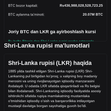
BTC bozor kapitali
:
Rs436,988,028,528,723.25
BTC aylanma ta'minoti
:
20.07M
BTC
Joriy BTC dan LKR ga ayirboshlash kursi
Bu hafta Bitcoin dan Shri-Lanka rupisi gacha ortmoqda.
Shri-Lanka rupisi ma'lumotlari
Bitcoin ning joriy narxi - BTC uchun Rs21,776,322.94.
Aylanma ta’minoti 20,067,118 BTC bilan, bu Bitcoin umumiy
bozor kapitali Rs436,988,028,528,723.25 LKR ekanligini
Shri-Lanka rupisi (LKR) haqida
bildiradi. Soʻnggi 24 soat ichida sotilgan Bitcoin miqdori
Rs963,372,554,494.56 LKR ga oʻzgardi, bu +15.01%.
1885 yilda tashkil etilgan Shri-Lanka rupisi (LKR) Shri-
Bundan tashqari, oxirgi kunda Rs6,416,580,442,623.16
Lankaning pul birligidan ko'proq; u xalqning boy madaniy
qiymatida BTC sotildi.
merosini va uning rivojlanayotgan iqtisodiy manzarasini
ifodalaydi. U odatda LKR sifatida qisqartiriladi va Rs belgisi
bilan ifodalanadi. Shri-
Lankaning iqtisodiy faoliyatida asosiy
Bitgetda Bitcoin haqida batafsil ma'lumot
ishtirokchi sifatida rupiya mamlakatning mustamlaka
o'tmishidan iqtisodiy o'sish va barqarorlikka intilayotgan
Bitcoin narxi
mustaqil davlatga borgan sayohatiga guvoh bo'ldi.
Bitcoin narx bashorati