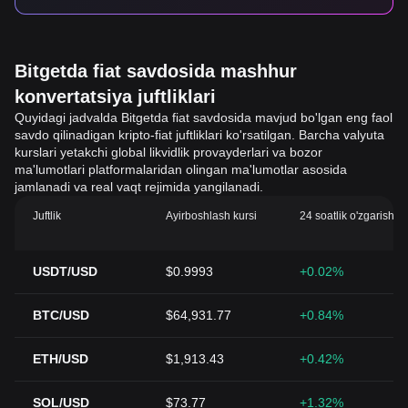
Bitgetda fiat savdosida mashhur
konvertatsiya juftliklari
Quyidagi jadvalda Bitgetda fiat savdosida mavjud bo'lgan eng faol
savdo qilinadigan kripto-fiat juftliklari ko'rsatilgan. Barcha valyuta
kurslari yetakchi global likvidlik provayderlari va bozor
ma'lumotlari platformalaridan olingan ma'lumotlar asosida
jamlanadi va real vaqt rejimida yangilanadi.
Juftlik
Ayirboshlash kursi
24 soatlik o'zgarish (
USDT/USD
$0.9993
+0.02%
BTC/USD
$64,931.77
+0.84%
ETH/USD
$1,913.43
+0.42%
SOL/USD
$73.77
+1.32%