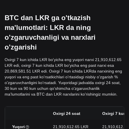
BTC dan LKR ga o'tkazish
ma'lumotlari: LKR da ning
o'zgaruvchanligi va narxlari
o'zgarishi
Oxirgi 7 kun ichida LKR bo'yicha eng yuqori narxi 21,910,612.65
LKR edi, oxirgi 7 kun ichida LKR bo'yicha eng past narxi esa
20,869,581.51 LKR edi. Oxirgi 7 kun ichida LKRda narxining eng
yuqori va eng past ko'rsatkichlari o'rtasidagi nisbiy o'zgarish %
o'zgaruvchanligini ko'rsatadi. Yuqoridagi jadvalda oxirgi 24 soat,
30 kun va 90 kun uchun qo'shimcha o'zgaruvchanlik
ma'lumotlarini va BTC dan LKR narxlarini ko'rishingiz mumkin.
Oxirgi 24 soat
Oxirgi 7 kun
Yuqori
21,910,612.65 LKR
21,910,612.6