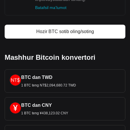
Batafsil ma'lumot
Hozir BTC sotib oling/soting
Mashhur Bitcoin konvertori
BTC dan TWD
1 BTC teng NT$2,094,680.72 TWD
BTC dan CNY
1 BTC teng ¥438,123.02 CNY