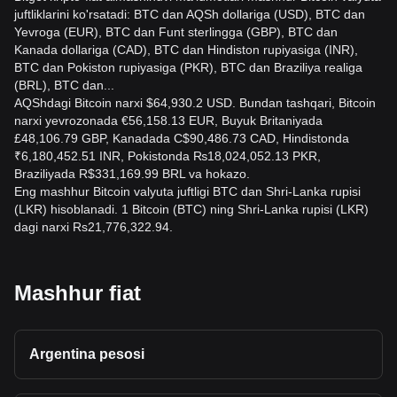
juftliklarini ko'rsatadi: BTC dan AQSh dollariga (USD), BTC dan
Yevroga (EUR), BTC dan Funt sterlingga (GBP), BTC dan
Kanada dollariga (CAD), BTC dan Hindiston rupiyasiga (INR),
BTC dan Pokiston rupiyasiga (PKR), BTC dan Braziliya realiga
(BRL), BTC dan...
AQShdagi Bitcoin narxi $64,930.2 USD. Bundan tashqari, Bitcoin
narxi yevrozonada €56,158.13 EUR, Buyuk Britaniyada
£48,106.79 GBP, Kanadada C$90,486.73 CAD, Hindistonda
₹6,180,452.51 INR, Pokistonda ₨18,024,052.13 PKR,
Braziliyada R$331,169.99 BRL va hokazo.
Eng mashhur Bitcoin valyuta juftligi BTC dan Shri-Lanka rupisi
(LKR) hisoblanadi. 1 Bitcoin (BTC) ning Shri-Lanka rupisi (LKR)
dagi narxi Rs21,776,322.94.
Mashhur fiat
Argentina pesosi