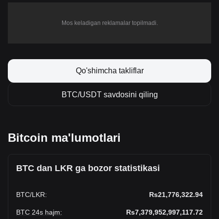
Mos keladigan reklamalar topilmadi.
Qo'shimcha takliflar
BTC/USDT savdosini qiling
Bitcoin ma'lumotlari
BTC dan LKR ga bozor statistikasi
BTC
/
LKR
:
Rs21,776,322.94
BTC 24s hajm
:
Rs7,379,952,997,117.72