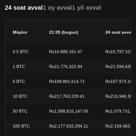
24 soat avval
1 oy avval
1 yil avval
Miqdor
21:05 (bugun)
24 soat avval
0.5
BTC
Rs10,888,161.47
Rs10,797,319.
1
BTC
Rs21,776,322.94
Rs21,594,638.
5
BTC
Rs108,881,614.71
Rs107,973,191
10
BTC
Rs217,763,229.41
Rs215,946,382
50
BTC
Rs1,088,816,147.05
Rs1,079,731,91
100
BTC
Rs2,177,632,294.11
Rs2,159,463,82