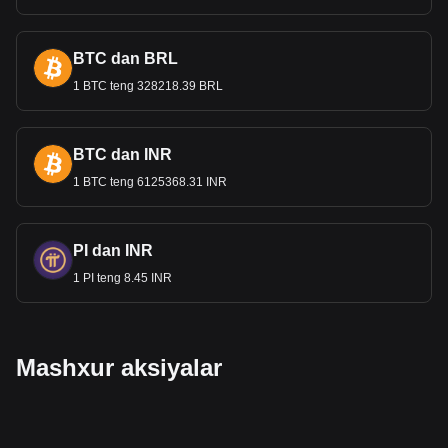
Yevropadan pul o‘tkazmalari xorijiy daromadlarning muhim
manbai hisoblanadi. Rupiga aylantirilgan ushbu pul
o'tkazmalari oilalarni qo'llab-quvvatlash va milliy
BTC dan BRL
iqtisodiyotga hi
ssa qo'shishda muhim rol o'ynaydi.
1 BTC teng 328218.39 BRL
Bitget kripto-fiat almashinuvi ma'lumotlari shuni
ko'rsatadiki, eng mashhur Bitcoin valyuta juftligi bu
BTC dan LKR ga, Bitcoin uchun valyuta kodi BTC.
BTC dan INR
Kriptovalyutangizni LKR-ga qanchaga almashtirish
mumkinligini bilish uchun hozir bizning kripto
1 BTC teng 6125368.31 INR
kalkulyatorimizdan foydalaning.
PI dan INR
1 PI teng 8.45 INR
Mashxur aksiyalar