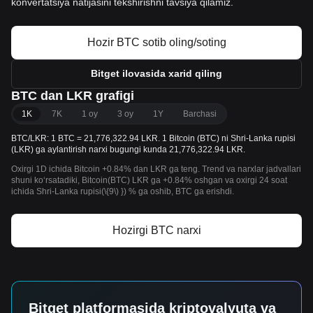
konvertatsiya natijasini tekshirishni tavsiya qilamiz.
Hozir BTC sotib oling/soting
Bitget ilovasida xarid qiling
BTC dan LKR grafigi
1K
7K
1 oy
3 oy
1Y
Barchasi
BTC/LKR: 1 BTC = 21,776,322.94 LKR. 1 Bitcoin (BTC) ni Shri-Lanka rupisi
(LKR) ga aylantirish narxi bugungi kunda 21,776,322.94 LKR.
Oxirgi 1D ichida Bitcoin +0.84% dan LKR ga teng. Trend va narxlar jadvallari
shuni koʻrsatadiki, Bitcoin(BTC) LKR ga +0.84% oshgan va oxirgi 24 soat
ichida Shri-Lanka rupisi(\{9\) }) % ga oshib, BTC ga erishdi.
Hozirgi BTC narxi
Bitget platformasida kriptovalyuta va