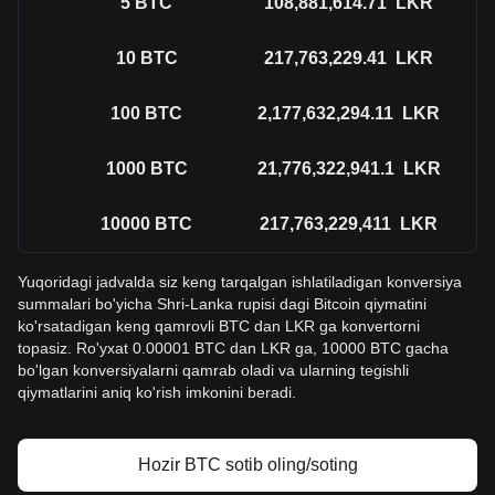
5
BTC
108,881,614.71
LKR
10
BTC
217,763,229.41
LKR
100
BTC
2,177,632,294.11
LKR
1000
BTC
21,776,322,941.1
LKR
10000
BTC
217,763,229,411
LKR
Yuqoridagi jadvalda siz keng tarqalgan ishlatiladigan konversiya
summalari bo'yicha Shri-Lanka rupisi dagi Bitcoin qiymatini
ko'rsatadigan keng qamrovli BTC dan LKR ga konvertorni
topasiz. Ro'yxat 0.00001 BTC dan LKR ga, 10000 BTC gacha
bo'lgan konversiyalarni qamrab oladi va ularning tegishli
qiymatlarini aniq ko'rish imkonini beradi.
Hozir BTC sotib oling/soting