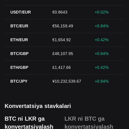
USDT/EUR
€0.8643
+0.02%
BTC/EUR
€56,159.49
+0.84%
ETH/EUR
€1,654.92
+0.42%
BTC/GBP
£48,107.95
+0.84%
ETH/GBP
£1,417.66
+0.42%
BTC/JPY
¥10,232,539.67
+0.84%
Konvertatsiya stavkalari
BTC ni LKR ga
LKR ni BTC ga
konvertatsiyalash
konvertatsiyalash