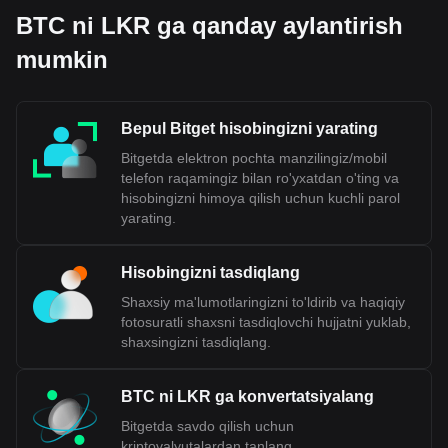
BTC ni LKR ga qanday aylantirish
mumkin
Bepul Bitget hisobingizni yarating
Bitgetda elektron pochta manzilingiz/mobil
telefon raqamingiz bilan ro'yxatdan o'ting va
hisobingizni himoya qilish uchun kuchli parol
yarating.
Hisobingizni tasdiqlang
Shaxsiy ma'lumotlaringizni to'ldirib va haqiqiy
fotosuratli shaxsni tasdiqlovchi hujjatni yuklab,
shaxsingizni tasdiqlang.
BTC ni LKR ga konvertatsiyalang
Bitgetda savdo qilish uchun
kriptovalyutalardan tanlang.