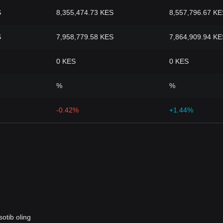
S
8,355,474.73 KES
8,557,796.67 KE
S
7,958,779.58 KES
7,864,909.94 KE
0 KES
0 KES
%
%
-0.42%
+1.44%
otib oling