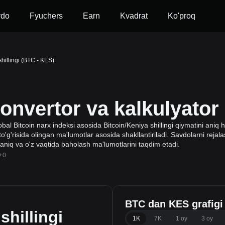
vdo
Fyuchers
Earn
Kvadrat
Ko'proq
shillingi (BTC - KES)
nvertor va kalkulyator
bal Bitcoin narx indeksi asosida Bitcoin/Keniya shillingi qiymatini aniq 
to'g'risida olingan ma'lumotlar asosida shakllantiriladi. Savdolarni rejala
 aniq va o'z vaqtida baholash ma'lumotlarini taqdim etadi.
+0
BTC dan KES grafigi
shillingi
1K
7K
1 oy
3 oy