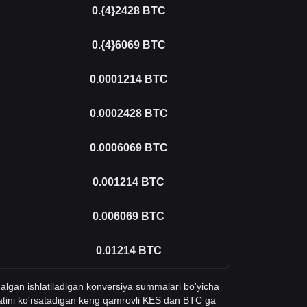
0.{4}2428
BTC
0.{4}6069
BTC
0.0001214
BTC
0.0002428
BTC
0.0006069
BTC
0.001214
BTC
0.006069
BTC
0.01214
BTC
qalgan ishlatiladigan konversiya summalari bo'yicha
ymatini ko'rsatadigan keng qamrovli KES dan BTC ga