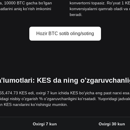
ga, 10000 BTC gacha bo'lgan
konvertorni topasiz. Ro'yxat 1
tlarini aniq ko'rish imkonini
konversiyalarni qamrab oladi va ul
beradi.
Hozir BTC sotib oling/soting
lumotlari: KES da ning o'zgaruvchanligi
355,474.73 KES edi, oxirgi 7 kun ichida KES bo'yicha eng past narxi es
sidagi nisbiy o'zgarish % o'zgaruvchanligini ko'rsatadi. Yuqoridagi jadv
n KES narxlarini ko'rishingiz mumkin.
Oxirgi 7 kun
Oxirgi 30 kun