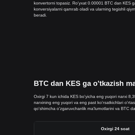
konvertorni topasiz. Ro'yxat 0.00001 BTC dan KES 
konversiyalarni qamrab oladi va ularning tegishli qiyma
beradi.
BTC dan KES ga o'tkazish ma'
Oxirgi 7 kun ichida KES bo'yicha eng yuqori narxi 8,
narxining eng yuqori va eng past ko'rsatkichlari o'rta
qo'shimcha o'zgaruvchanlik ma'lumotlarini va BTC da
Oxirgi 24 soat