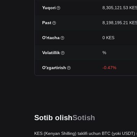
Yuqori
8,305,121.53 KE
Past
8,198,195.21 KE
O'rtacha
0 KES
Volatillik
%
O'zgartirish
-0.47%
Sotib olish
Sotish
KES (Kenyan Shilling) taklifi uchun BTC (yoki USDT) s