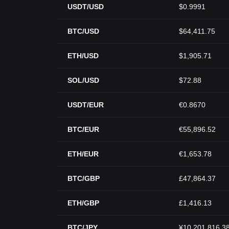
USDT/USD
$0.9991
BTC/USD
$64,411.75
ETH/USD
$1,905.71
SOL/USD
$72.88
USDT/EUR
€0.8670
BTC/EUR
€55,896.52
ETH/EUR
€1,653.78
BTC/GBP
£47,864.37
ETH/GBP
£1,416.13
BTC/JPY
¥10,201,816.3