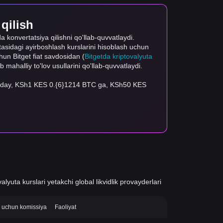
 qilish
ida konvertatsiya qilishni qo'llab-quvvatlaydi.
rtasidagi ayirboshlash kurslarini hisoblash uchun
uchun Bitget fiat savdosidan (
Bitgetda kriptovalyuta
ab mahalliy to'lov usullarini qo'llab-quvvatlaydi.
hunday, KSh1 KES 0.{6}1214 BTC ga, KSh50 KES
alyuta kurslari yetakchi global likvidlik provayderlari
si uchun komissiya
Faoliyat