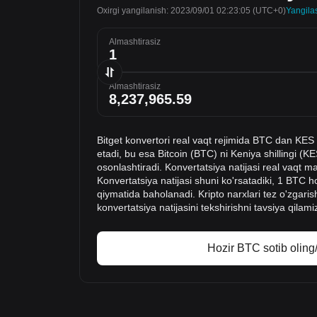
Oxirgi yangilanish: 2023/09/01 02:23:05
(UTC+0)
Yangila
Almashtirasiz
Almashtirasiz
Bitget konvertori real vaqt rejimida BTC dan KES
etadi, bu esa Bitcoin (BTC) ni Keniya shillingi (KE
osonlashtiradi. Konvertatsiya natijasi real vaqt m
Konvertatsiya natijasi shuni ko'rsatadiki, 1 BTC
qiymatida baholanadi. Kripto narxlari tez o'zgaris
konvertatsiya natijasini tekshirishni tavsiya qilami
Hozir BTC sotib oling