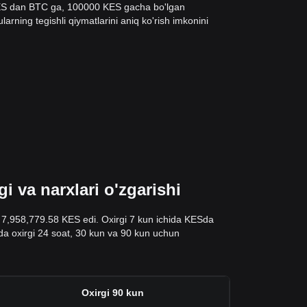
 KES dan BTC ga, 100000 KES gacha bo'lgan
arning tegishli qiymatlarini aniq ko'rish imkonini
 va narxlari o'zgarishi
a 7,958,779.58 KES edi. Oxirgi 7 kun ichida KESda
alda oxirgi 24 soat, 30 kun va 90 kun uchun
Oxirgi 90 kun