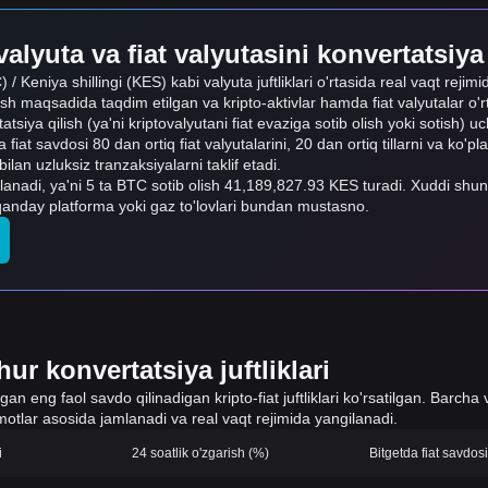
alyuta va fiat valyutasini konvertatsiya
 / Keniya shillingi (KES) kabi valyuta juftliklari o'rtasida real vaqt rejim
ish maqsadida taqdim etilgan va kripto-aktivlar hamda fiat valyutalar o'
rtatsiya qilish (ya'ni kriptovalyutani fiat evaziga sotib olish yoki sotish) 
 fiat savdosi 80 dan ortiq fiat valyutalarini, 20 dan ortiq tillarni va ko'pl
n uzluksiz tranzaksiyalarni taklif etadi.
anadi, ya'ni 5 ta BTC sotib olish 41,189,827.93 KES turadi. Xuddi s
qanday platforma yoki gaz to'lovlari bundan mustasno.
ur konvertatsiya juftliklari
 eng faol savdo qilinadigan kripto-fiat juftliklari ko'rsatilgan. Barcha v
otlar asosida jamlanadi va real vaqt rejimida yangilanadi.
i
24 soatlik o'zgarish (%)
Bitgetda fiat savdo