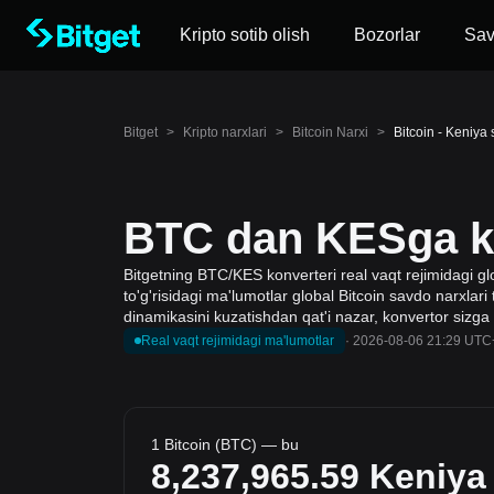
Kripto sotib olish
Bozorlar
Sa
Bitget
>
Kripto narxlari
>
Bitcoin Narxi
>
Bitcoin - Keniya 
BTC dan KESga ko
Bitgetning BTC/KES konverteri real vaqt rejimidagi glo
to'g'risidagi ma'lumotlar global Bitcoin savdo narxlari 
dinamikasini kuzatishdan qat'i nazar, konvertor sizga
Real vaqt rejimidagi ma'lumotlar
·
2026-08-06 21:29 UTC
1 Bitcoin (BTC) — bu
8,237,965.59
Keniya 