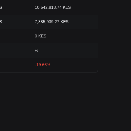
S
10,542,818.74 KES
S
7,385,939.27 KES
0 KES
%
-19.66%