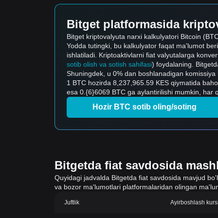
Bitget platformasida kriptov
Bitget kriptovalyuta narxi kalkulyatori Bitcoin (BTC)
Yodda tutingki, bu kalkulyator faqat ma'lumot ber
ishlatiladi. Kriptoaktivlarni fiat valyutalarga konve
sotib olish va sotish sahifasi
) foydalaning. Bitgetda
Shuningdek, u 0% dan boshlanadigan komissiya bila
1 BTC hozirda 8,237,965.59 KES qiymatida bahol
esa 0.{6}6069 BTC ga aylantirilishi mumkin, har 
Hozir BTC sotib oling/soting
Bitgetda fiat savdosida mashh
Quyidagi jadvalda Bitgetda fiat savdosida mavjud bo'lgan
va bozor ma'lumotlari platformalaridan olingan ma'lum
Juftlik
Ayirboshlash kurs