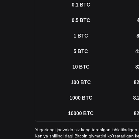
0.1
BTC
0.5
BTC
1
BTC
8
5
BTC
4
10
BTC
8
100
BTC
82
1000
BTC
8,
10000
BTC
82
Yuqoridagi jadvalda siz keng tarqalgan ishlatiladiga
Keniya shillingi dagi Bitcoin qiymatini ko'rsatadiga