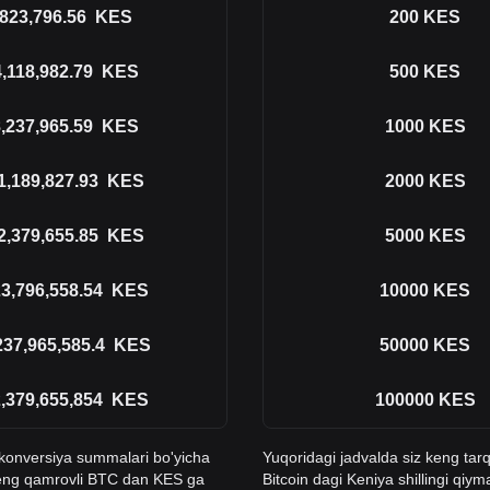
823,796.56
KES
200
KES
4,118,982.79
KES
500
KES
,237,965.59
KES
1000
KES
1,189,827.93
KES
2000
KES
2,379,655.85
KES
5000
KES
3,796,558.54
KES
10000
KES
237,965,585.4
KES
50000
KES
,379,655,854
KES
100000
KES
n konversiya summalari bo'yicha
Yuqoridagi jadvalda siz keng tar
n keng qamrovli BTC dan KES ga
Bitcoin dagi Keniya shillingi qi