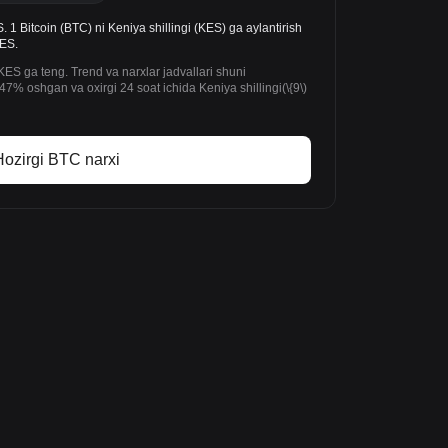
 Bitcoin (BTC) ni Keniya shillingi (KES) ga aylantirish
KES.
KES ga teng. Trend va narxlar jadvallari shuni
47% oshgan va oxirgi 24 soat ichida Keniya shillingi(\{9\)
ozirgi BTC narxi