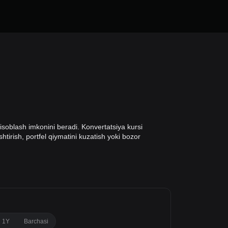
hisoblash imkonini beradi. Konvertatsiya kursi
shtirish, portfel qiymatini kuzatish yoki bozor
1Y
Barchasi