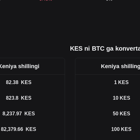
KES ni BTC ga konverta
Keniya shillingi
Keniya shilling
82.38
KES
1
KES
823.8
KES
10
KES
8,237.97
KES
50
KES
82,379.66
KES
100
KES