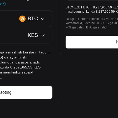
sh
BTC/KES: 1 BTC = 8,237,965.59 KES. 1
narxi bugungi kunda 8,237,965.59 
BTC
Oxirgi 1D ichida Bitcoin -0.47% dan 
koʻrsatadiki, Bitcoin(BTC) KES ga -0.
}) % ga oshib, BTC ga erishdi.
KES
H
 ga almashish kurslarini taqdim
S) ga aylantirishni
a'lumotlariga asoslanadi.
 hozirda 8,237,965.59 KES
hi mumkinligi sababli,
z.
/soting