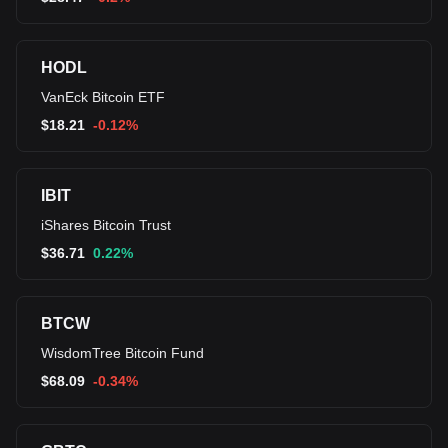
HODL
VanEck Bitcoin ETF
$
18.21
-0.12%
IBIT
iShares Bitcoin Trust
$
36.71
0.22%
BTCW
WisdomTree Bitcoin Fund
$
68.09
-0.34%