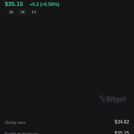
$35.15
+0.2
(
+0.56%
)
1K
7K
1Y
$34.82
Ochiq narx
$35.25
Kunlik maksimum