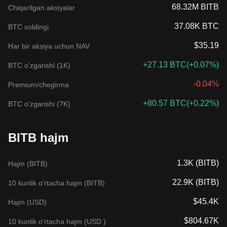
68.32M BITB
Chiqarilgan aksiyalar
37.08K BTC
BTC xoldingi
$35.19
Har bir aksiya uchun NAV
+27.13 BTC
(
+0.07%
)
BTC o'zgarishi (1K)
-0.04%
Premium/chegirma
+80.57 BTC
(
+0.22%
)
BTC o'zgarishi (7K)
BITB hajm
1.3K (BITB)
Hajm (BITB)
22.9K (BITB)
10 kunlik o'rtacha hajm (BITB)
$45.4K
Hajm (USD)
$804.67K
10 kunlik o'rtacha hajm (USD )