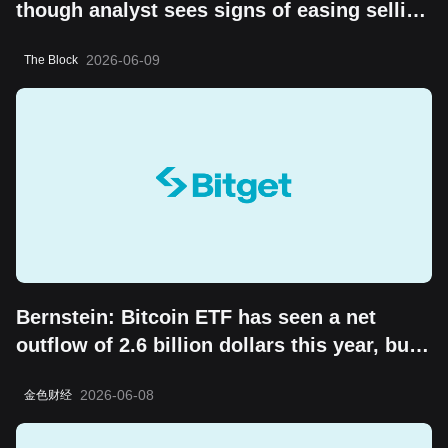
though analyst sees signs of easing selling
pressure
2026-06-09
The Block
Bernstein: Bitcoin ETF has seen a net
outflow of 2.6 billion dollars this year, but
the "boring cycle" does not change its
2026-06-08
金色财经
long-term value storage attribute