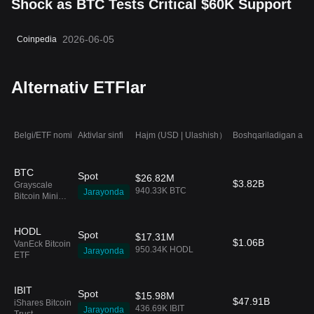
Shock as BTC Tests Critical $60K Support
2026-06-05
Coinpedia
Alternativ ETFlar
Belgi/ETF nomi
Aktivlar sinfi
Hajm (USD | Ulashish）
Boshqariladigan aktiv
BTC
Spot
$26.82M
$3.82B
Grayscale
940.33K BTC
Jarayonda
Bitcoin Mini
Trust ETF
HODL
Spot
$17.31M
$1.06B
VanEck Bitcoin
950.34K HODL
Jarayonda
ETF
IBIT
Spot
$15.98M
$47.91B
iShares Bitcoin
436.69K IBIT
Jarayonda