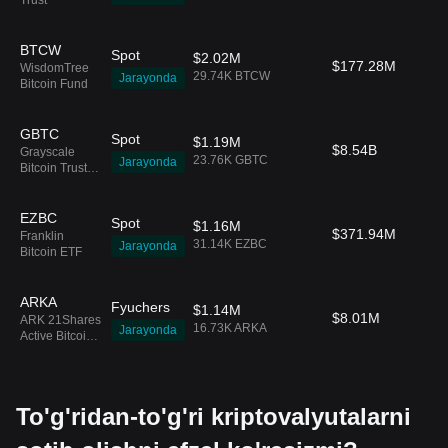
Trust
BTCW
Spot
$2.02M
$177.28M
WisdomTree
29.74K BTCW
Jarayonda
Bitcoin Fund
GBTC
Spot
$1.19M
$8.54B
Grayscale
23.76K GBTC
Jarayonda
Bitcoin Trust
ETF
EZBC
Spot
$1.16M
$371.94M
Franklin
31.14K EZBC
Jarayonda
Bitcoin ETF
ARKA
Fyuchers
$1.14M
$8.01M
ARK 21Shares
16.73K ARKA
Jarayonda
Active Bitcoin
Futures
Strategy ETF
To'g'ridan-to'g'ri kriptovalyutalarni