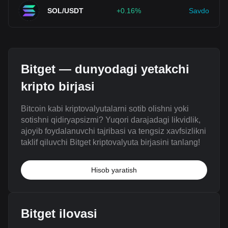
SOL/USDT
+0.16%
Savdo
Bitget — dunyodagi yetakchi
kripto birjasi
Bitcoin kabi kriptovalyutalarni sotib olishni yoki
sotishni qidiryapsizmi? Yuqori darajadagi likvidlik,
ajoyib foydalanuvchi tajribasi va tengsiz xavfsizlikni
taklif qiluvchi Bitget kriptovalyuta birjasini tanlang!
Hisob yaratish
Bitget ilovasi