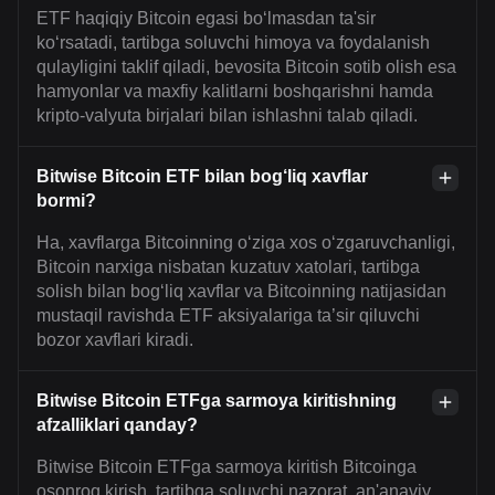
ETF haqiqiy Bitcoin egasi bo‘lmasdan ta'sir
ko‘rsatadi, tartibga soluvchi himoya va foydalanish
qulayligini taklif qiladi, bevosita Bitcoin sotib olish esa
hamyonlar va maxfiy kalitlarni boshqarishni hamda
kripto-valyuta birjalari bilan ishlashni talab qiladi.
Bitwise Bitcoin ETF bilan bog‘liq xavflar
bormi?
Ha, xavflarga Bitcoinning o‘ziga xos o‘zgaruvchanligi,
Bitcoin narxiga nisbatan kuzatuv xatolari, tartibga
solish bilan bog‘liq xavflar va Bitcoinning natijasidan
mustaqil ravishda ETF aksiyalariga ta’sir qiluvchi
bozor xavflari kiradi.
Bitwise Bitcoin ETFga sarmoya kiritishning
afzalliklari qanday?
Bitwise Bitcoin ETFga sarmoya kiritish Bitcoinga
osonroq kirish, tartibga soluvchi nazorat, an'anaviy