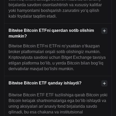
birjalarda savdoni osonlashtirish va xususiy kalitlar
yoki hamyonlarni boshqarish zaruratini yo‘q qilish
kabi foydalar taqdim etadi.
Bitwise Bitcoin ETFni qaerdan sotib olishim
mumkin?
Bitwise Bitcoin ETFni ETFni ro‘yxatdan o‘tkazgan
broker platformalari orqali sotib olishingiz mumkin.
Kriptovalyuta savdosi uchun Bitget Exchange tavsiya
etilgan platforma bo‘lib, u yerda Bitcoin bilan bog‘liq
derivativlar mavjud bo‘lishi mumkin.
Bitwise Bitcoin ETF qanday ishlaydi?
Bitwise Bitcoin ETF ETF tuzilishiga qarab Bitcoin yoki
Bitcoin kelajak shartnomalariga ega bo‘lib ishlaydi va
uning aksiyalari an’anaviy fond birjalarida savdo
qilinadi, bu esa chakana va institutsional