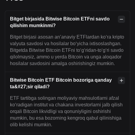
Bitget birjasida Bitwise Bitcoin ETFni savdo
qilishim mumkinmi?
Bitget birjasi asosan anʼanaviy ETFlardan ko‘ra kripto
valyuta savdosi va hosilalar bo‘yicha ixtisoslashgan.
Bitgetda Bitwise Bitcoin ETFni to‘g‘ridan-to‘g‘ri savdo
qilolmaysiz, ammo u yerda Bitcoin va unga aloqador
hosilalar savdosini amalga oshirishingiz mumkin.
Bitwise Bitcoin ETF Bitcoin bozoriga qanday
ta&#27;sir qiladi?
ETF tartibga solingan moliyaviy mahsulotlarni afzal
ko‘radigan institut va chakana investorlarni jalb qilish
orqali Bitcoin likvidligi va qonuniyligini oshirishi
mumkin, bu esa bozorning kengroq qabul qilinishiga
olib kelishi mumkin.