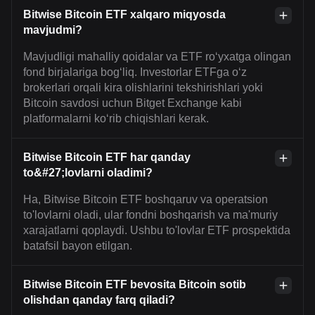
Bitwise Bitcoin ETF xalqaro miqyosda
mavjudmi?
Mavjudligi mahalliy qoidalar va ETF ro‘yxatga olingan
fond birjalariga bog‘liq. Investorlar ETFga o‘z
brokerlari orqali kira olishlarini tekshirishlari yoki
Bitcoin savdosi uchun Bitget Exchange kabi
platformalarni ko‘rib chiqishlari kerak.
Bitwise Bitcoin ETF har qanday
to&#27;lovlarni oladimi?
Ha, Bitwise Bitcoin ETF boshqaruv va operatsion
to'lovlarni oladi, ular fondni boshqarish va ma'muriy
xarajatlarni qoplaydi. Ushbu to'lovlar ETF prospektida
batafsil bayon etilgan.
Bitwise Bitcoin ETF bevosita Bitcoin sotib
olishdan qanday farq qiladi?