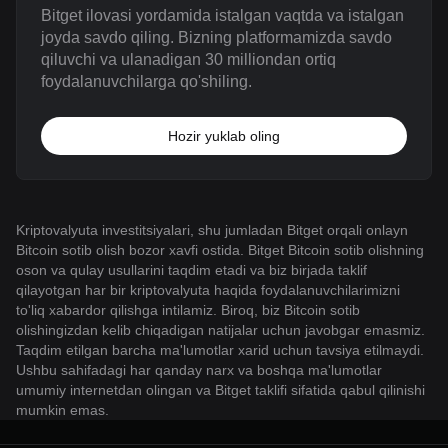
Bitget ilovasi yordamida istalgan vaqtda va istalgan
joyda savdo qiling. Bizning platformamizda savdo
qiluvchi va ulanadigan 30 milliondan ortiq
foydalanuvchilarga qo'shiling.
Hozir yuklab oling
Kriptovalyuta investitsiyalari, shu jumladan Bitget orqali onlayn
Bitcoin sotib olish bozor xavfi ostida. Bitget Bitcoin sotib olishning
oson va qulay usullarini taqdim etadi va biz birjada taklif
qilayotgan har bir kriptovalyuta haqida foydalanuvchilarimizni
to'liq xabardor qilishga intilamiz. Biroq, biz Bitcoin sotib
olishingizdan kelib chiqadigan natijalar uchun javobgar emasmiz.
Taqdim etilgan barcha ma'lumotlar xarid uchun tavsiya etilmaydi.
Ushbu sahifadagi har qanday narx va boshqa ma'lumotlar
umumiy internetdan olingan va Bitget taklifi sifatida qabul qilinishi
mumkin emas.