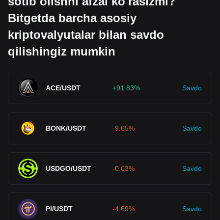
sotib olishni afzal ko'rasizmi?
Bitgetda barcha asosiy
kriptovalyutalar bilan savdo
qilishingiz mumkin
ACE/USDT
+91.83%
Savdo
BONK/USDT
-9.65%
Savdo
USDGO/USDT
-0.03%
Savdo
PI/USDT
-4.69%
Savdo