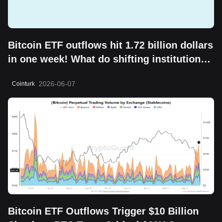
Bitcoin ETF outflows hit 1.72 billion dollars
in one week! What do shifting institutional
moves mean?
2026-06-07
Cointurk
Bitcoin ETF Outflows Trigger $10 Billion