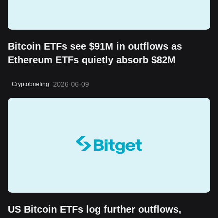
Bitcoin ETFs see $91M in outflows as
Ethereum ETFs quietly absorb $82M
2026-06-09
Cryptobriefing
US Bitcoin ETFs log further outflows,