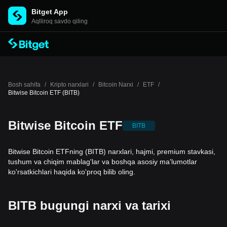
Bitget App
Aqlliroq savdo qiling
Bosh sahifa
/
Kripto narxlari
/
Bitcoin Narxi
/
ETF
/
Bitwise Bitcoin ETF (BITB)
Bitwise Bitcoin ETF
BITB
Bitwise Bitcoin ETFning (BITB) narxlari, hajmi, premium stavkasi,
tushum va chiqim mablag'lar va boshqa asosiy ma'lumotlar
ko'rsatkichlari haqida ko'proq bilib oling.
BITB bugungi narxi va tarixi