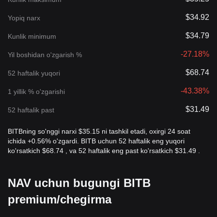
$34.92
Yopiq narx
$34.79
Kunlik minimum
-27.18%
Yil boshidan o'zgarish %
$68.74
52 haftalik yuqori
-43.38%
1 yillik % o'zgarishi
$31.49
52 haftalik past
BITBning so'nggi narxi $35.15 ni tashkil etadi, oxirgi 24 soat
ichida +0.56% o'zgardi. BITB uchun 52 haftalik eng yuqori
ko'rsatkich $68.74 , va 52 haftalik eng past ko'rsatkich $31.49 .
NAV uchun bugungi BITB
premium/chegirma