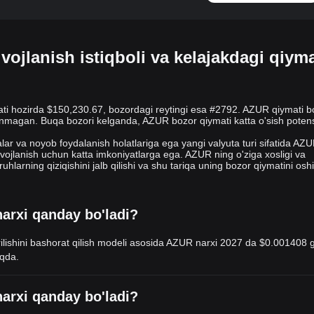
vojlanish istiqboli va kelajakdagi qiyma
ti hozirda $150,230.67, bozordagi reytingi esa #2792. AZUR qiymati b
nmagan. Buqa bozori kelganda, AZUR bozor qiymati katta o'sish potens
lar va noyob foydalanish holatlariga ega yangi valyuta turi sifatida AZ
ivojlanish uchun katta imkoniyatlarga ega. AZUR ning o'ziga xosligi va
uhlarning qiziqishini jalb qilishi va shu tariqa uning bozor qiymatini oshi
arxi qanday bo'ladi?
rilishini bashorat qilish modeli asosida AZUR narxi 2027 da
$0.001408
g
oqda.
arxi qanday bo'ladi?