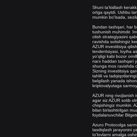
Shuni ta'kidlash kerak
ortga qaytdi. Ushbu tan
mumkin bo'lsada, sezila
Bundan tashqari, har bi
tushunish muhimdir. Inv
olish strategiyasini qa
ravishda sotishingiz ke
AZUR investitsiya qilis
tendentsiyasi, loyiha as
yo'qligi kabi bozor omil
narx haddan tashqari yu
shunga mos ravishda o'
Sizning investitsiya qar
tahlili va tadqiqotlarin
belgilash yanada ishon
kriptovalyutaga sarmoya
AZUR ning rivojlanish i
agar siz AZUR sotib olm
chiqishingiz mumkin. AZ
bilan birlashtirilgan mu
foydalanuvchilar Bitgetn
Azuro Protocolga sarmo
tasdiqlash jarayonini y
to'lovlarni amalga oshir