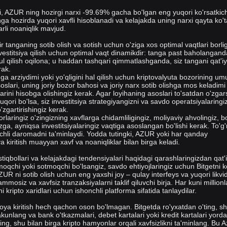
ki, AZUR ning hozirgi narxi -99.69% gacha bo'lgan eng yuqori ko'rsatki
ga hozirda yuqori xavfli hisoblanadi va kelajakda uning narxi qayta ko'ta
rli noaniqlik mavjud.
r tanganing sotib olish va sotish uchun o'ziga xos optimal vaqtlari borlig
estitsiya qilish uchun optimal vaqt dinamikdir: tanga past baholanganda
bul qilish oqilona; u haddan tashqari qimmatlashganda, siz tangani qat'iy
rak.
hga arziydimi yoki yo'qligini hal qilish uchun kriptovalyuta bozorining u
oslari, uning joriy bozor bahosi va joriy narx sotib olishga mos keladimi
larini hisobga olishingiz kerak. Agar loyihaning asoslari to'satdan o'zgar
qori bo'lsa, siz investitsiya strategiyangizni va savdo operatsiyalaringi
zgartirishingiz kerak.
orlaringiz o'zingizning xavflarga chidamliligingiz, moliyaviy ahvolingiz, b
gizga, ayniqsa investitsiyalaringiz vaqtiga asoslangan bo'lishi kerak. To'g'
chli daromadni ta'minlaydi. Yodda tutingki, AZUR yoki har qanday
 kiritish muayyan xavf va noaniqliklar bilan birga keladi.
stiqbollari va kelajakdagi tendensiyalari haqidagi qarashlaringizdan qat'
oqchi yoki sotmoqchi bo'lsangiz, savdo ehtiyojlaringiz uchun Bitgetni ko
UR ni sotib olish uchun eng yaxshi joy – qulay interfeys va yuqori likvidl
ammosiz va xavfsiz tranzaksiyalarni taklif qiluvchi birja. Har kuni million
i kripto xaridlari uchun ishonchli platforma sifatida tanlaydilar.
ya kiritish hech qachon oson bo'lmagan. Bitgetda ro'yxatdan o'ting, s
akunlang va bank o'tkazmalari, debet kartalari yoki kredit kartalari yor
ing, shu bilan birga kripto hamyonlar orqali xavfsizlikni ta'minlang. Bu 