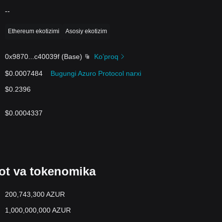
--
Ethereum ekotizimi
Asosiy ekotizim
0x9870
...
c40039f
(
Base
)
Ko’proq
$0.0007484
Bugungi Azuro Protocol narxi
$0.2396
$0.0004337
ot va tokenomika
200,743,300 AZUR
1,000,000,000 AZUR