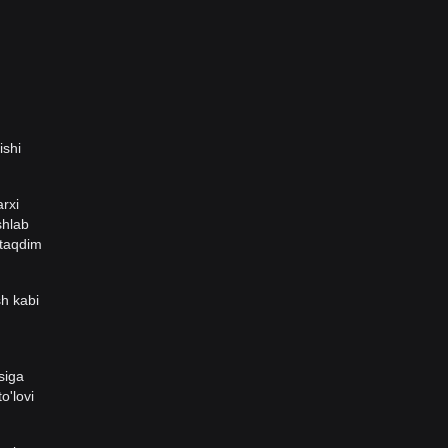
ishi
rxi
shlab
i taqdim
h kabi
siga
o'lovi