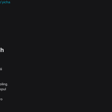
o'yicha
sh
li
oling.
epul
ro