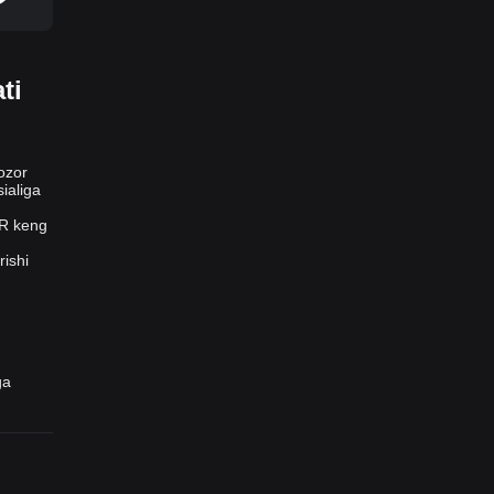
ti
ozor
ialiga
UR keng
rishi
a