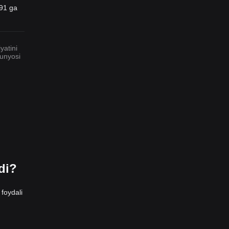
91
ga
yatini
dunyosi
di?
foydali