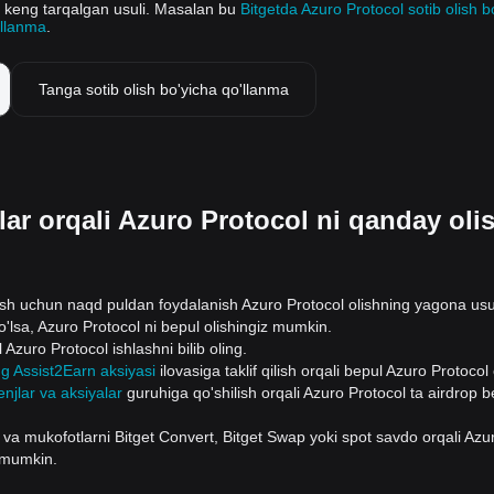
ng keng tarqalgan usuli. Masalan bu
Bitgetda Azuro Protocol sotib olish b
'llanma
.
Tanga sotib olish bo'yicha qo'llanma
ar orqali Azuro Protocol ni qanday oli
lish uchun naqd puldan foydalanish Azuro Protocol olishning yagona usu
'lsa, Azuro Protocol ni bepul olishingiz mumkin.
 Azuro Protocol ishlashni bilib oling.
ng Assist2Earn aksiyasi
ilovasiga taklif qilish orqali bepul Azuro Protocol 
njlar va aksiyalar
guruhiga qo'shilish orqali Azuro Protocol ta airdrop b
 va mukofotlarni Bitget Convert, Bitget Swap yoki spot savdo orqali Azu
h mumkin.