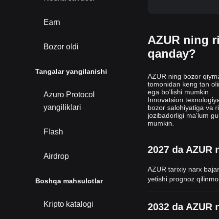
Earn
AZUR ning ri
Bozor oldi
qanday?
Tangalar yangilanishi
AZUR ning bozor qiyma
tomonidan keng tan oli
ega bo'lishi mumkin.
Azuro Protocol
Innovatsion texnologiya
yangiliklari
bozor salohiyatiga va r
jozibadorligi ma'lum gur
mumkin.
Flash
2027 da AZUR n
Airdrop
AZUR tarixiy narx baja
yetishi prognoz qilinm
Boshqa mahsulotlar
Kripto katalogi
2032 da AZUR n