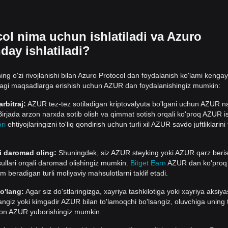
ol nima uchun ishlatiladi va Azuro
day ishlatiladi?
ning o'zi rivojlanishi bilan Azuro Protocol dan foydalanish ko'lami kengay
agi maqsadlarga erishish uchun AZUR dan foydalanishingiz mumkin:
rbitraj:
AZUR tez-tez sotiladigan kriptovalyuta bo'lgani uchun AZUR na
Birjada arzon narxda sotib olish va qimmat sotish orqali ko'proq AZUR i
ri
ehtiyojlaringizni to'liq qondirish uchun turli xil AZUR savdo juftliklarin
i daromad oling:
Shuningdek, siz AZUR steyking yoki AZUR qarz beris
ullari orqali daromad olishingiz mumkin.
Bitget Earn
AZUR dan ko'proq
beradigan turli moliyaviy mahsulotlarni taklif etadi.
o'lang:
Agar siz do'stlaringizga, xayriya tashkilotiga yoki xayriya aksiya
giz yoki kimgadir AZUR bilan to'lamoqchi bo'lsangiz, oluvchiga uning t
oson AZUR yuborishingiz mumkin.