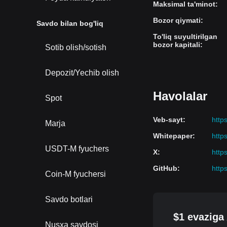
Maksimal ta'minot
:
Bozor qiymati
:
Savdo bilan bog'liq
To'liq suyultirilgan
bozor kapitali
:
Sotib olish/sotish
Depozit/Yechib olish
Havolalar
Spot
Veb-sayt
:
https
Marja
Whitepaper
:
http
USDT-M fyuchers
X
:
http
GitHub
:
http
Coin-M fyuchersi
Savdo botlari
$1 evaziga 
Nusxa savdosi