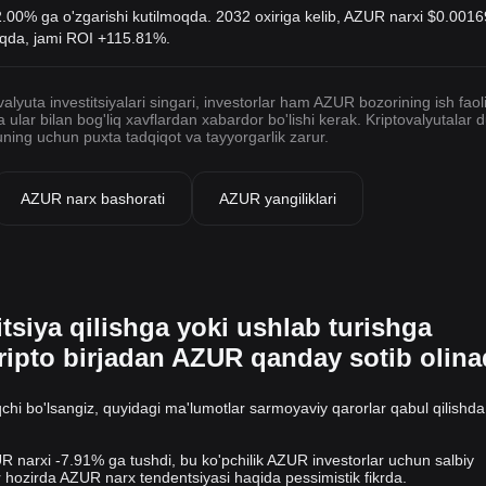
00% ga o'zgarishi kutilmoqda. 2032 oxiriga kelib, AZUR narxi
$0.0016
oqda, jami ROI +115.81%.
alyuta investitsiyalari singari, investorlar ham AZUR bozorining ish faoli
a ular bilan bog'liq xavflardan xabardor bo'lishi kerak. Kriptovalyutalar 
huning uchun puxta tadqiqot va tayyorgarlik zarur.
AZUR narx bashorati
AZUR yangiliklari
tsiya qilishga yoki ushlab turishga
ripto birjadan AZUR qanday sotib olina
hi bo'lsangiz, quyidagi ma'lumotlar sarmoyaviy qarorlar qabul qilishda 
R narxi -7.91% ga tushdi, bu ko'pchilik AZUR investorlar uchun salbiy
r hozirda AZUR narx tendentsiyasi haqida pessimistik fikrda.