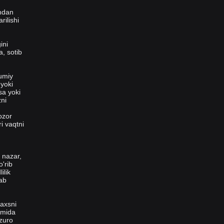
chdan
rilishi
ini
, sotib
mumiy
 yoki
sa yoki
zni
ozor
ri vaqtni
i nazar,
'rib
ilik
lab
haxsni
damida
Azuro