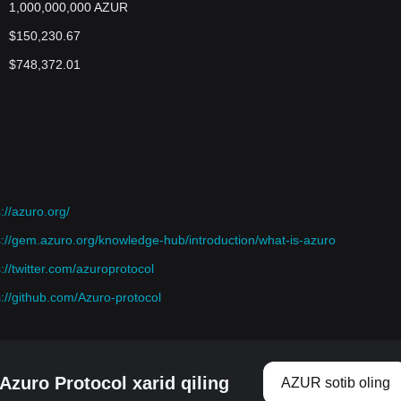
1,000,000,000 AZUR
$150,230.67
$748,372.01
://azuro.org/
s://gem.azuro.org/knowledge-hub/introduction/what-is-azuro
s://twitter.com/azuroprotocol
s://github.com/Azuro-protocol
Azuro Protocol xarid qiling
AZUR sotib oling