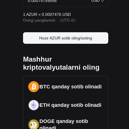
USD
1 AZUR = 0.0007476 USD
Oxirgi yangilanish:
（UTC-0）
Hozir AZUR sotib oling/soting
Mashhur
kriptovalyutalarni oling
BTC qanday sotib olinadi
ETH qanday sotib olinadi
DOGE qanday sotib
olinadi