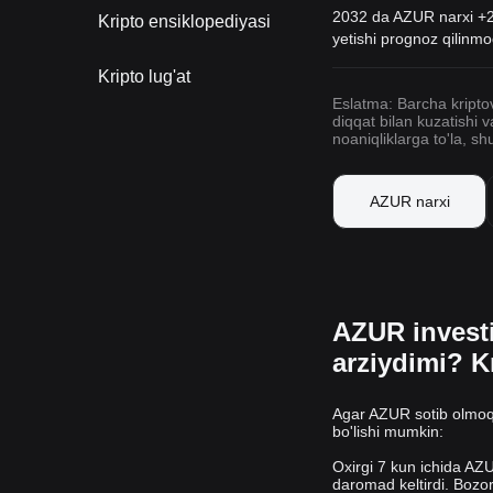
2032 da AZUR narxi +2.
Kripto ensiklopediyasi
yetishi prognoz qilinm
Kripto lug'at
Eslatma: Barcha kriptov
diqqat bilan kuzatishi v
noaniqliklarga to'la, s
AZUR narxi
AZUR investi
arziydimi? K
Agar AZUR sotib olmoqc
bo'lishi mumkin:
Oxirgi 7 kun ichida AZU
daromad keltirdi. Bozo