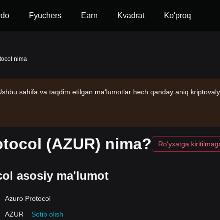
vdo
Fyuchers
Earn
Kvadrat
Ko'proq
tocol nima
Ushbu sahifa va taqdim etilgan ma'lumotlar hech qanday aniq kriptovaly
otocol (AZUR) nima?
Ro'yxatga kiritilma
col asosiy ma'lumot
Azuro Protocol
AZUR
Sotib olish