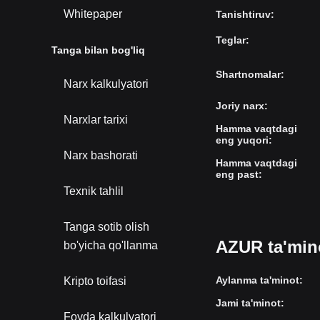
Whitepaper
Tanishtiruv
:
Teglar
:
Tanga bilan bog'liq
Shartnomalar
:
Narx kalkulyatori
Joriy narx
:
Narxlar tarixi
Hamma vaqtdagi
eng yuqori
:
Narx bashorati
Hamma vaqtdagi
eng past
:
Texnik tahlil
Tanga sotib olish
AZUR ta'min
bo'yicha qo'llanma
Aylanma ta'minot
:
Kripto toifasi
Jami ta'minot
:
Foyda kalkulyatori