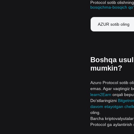
Protocol sotib olishni
bosqichma-bosqich qo
AZUR sotib oling
Boshqa usull
mumkin?
Azuro Protocol sotib o
emas. Agar vaqtingiz bo
learn2Earn
orqali bepul
Do'stlaringizni
Bitgetni
davom etayotgan chelle
oling.
Barcha kriptovalyutalar
Protocol ga aylantiris