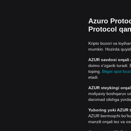
Azuro Protoc
Protocol qan
Kripto bozori va loyiha
mumkin. Hozirda quyid
AZUR savdosi orqali a
doimo o'zgarib turadi. 
toping.
Bitget spot bozo
etadi.
AZUR steykingi orqal
moliyaviy boshqaruv us
daromad olishga yordam 
Yuboring yoki AZUR t
AZUR bermoqchi bo'lsan
manzili orqali tez va 