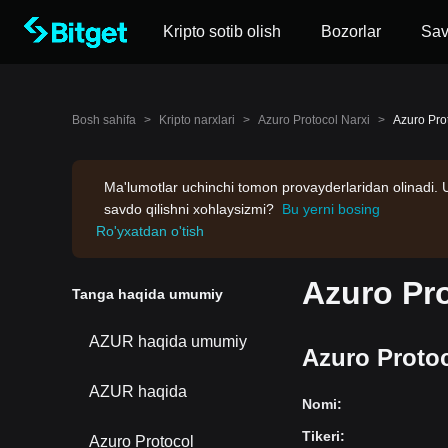
Kripto sotib olish
Bozorlar
Sa
Bosh sahifa
>
Kripto narxlari
>
Azuro Protocol Narxi
>
Azuro Pro
Ma'lumotlar uchinchi tomon provayderlaridan olinadi. 
savdo qilishni xohlaysizmi?
Bu yerni bosing
Ro'yxatdan o'tish
Azuro Pr
Tanga haqida umumiy
AZUR haqida umumiy
Azuro Proto
AZUR haqida
Nomi
:
Tikeri
:
Azuro Protocol