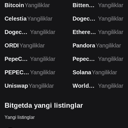
Bitcoin
Yangiliklar
Bittensor
Yangiliklar
Celestia
Yangiliklar
Dogecoin
Yangiliklar
Dogecoin
Yangiliklar
Ethereum
Yangiliklar
ORDI
Yangiliklar
Pandora
Yangiliklar
PepeCoin
Yangiliklar
Pepecoin
Yangiliklar
PEPECOIN
Yangiliklar
Solana
Yangiliklar
Uniswap
Yangiliklar
Worldcoin
Yangiliklar
Bitgetda yangi listinglar
Yangi listinglar