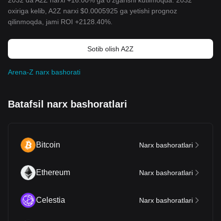
2032 da A2Z narxi +16.00% ga o'zgarishi kutilmoqda. 2032
oxiriga kelib, A2Z narxi
$0.0005925
ga yetishi prognoz
qilinmoqda, jami ROI +2128.40%.
Sotib olish A2Z
Arena-Z narx bashorati
Batafsil narx bashoratlari
Bitcoin
Narx bashoratlari
Ethereum
Narx bashoratlari
Celestia
Narx bashoratlari