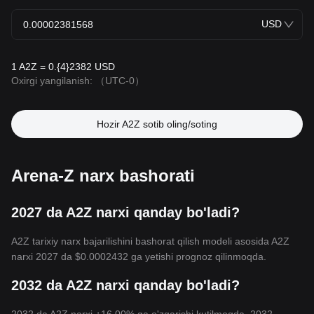
USD
1 A2Z = 0.{4}2382 USD
Oxirgi yangilanish:
（UTC-0）
Hozir A2Z sotib oling/soting
Arena-Z narx bashorati
2027 da A2Z narxi qanday bo'ladi?
A2Z tarixiy narx bajarilishini bashorat qilish modeli asosida A2Z
narxi 2027 da
$0.0002432
ga yetishi prognoz qilinmoqda.
2032 da A2Z narxi qanday bo'ladi?