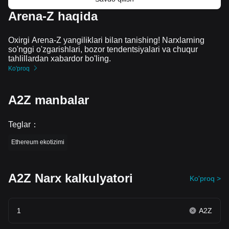
Arena-Z haqida
Oxirgi Arena-Z yangiliklari bilan tanishing! Narxlarning
so'nggi o'zgarishlari, bozor tendentsiyalari va chuqur
tahlillardan xabardor bo'ling.
Ko'proq
A2Z manbalar
Teglar
：
Ethereum ekotizimi
A2Z Narx kalkulyatori
Ko'proq >
A2Z