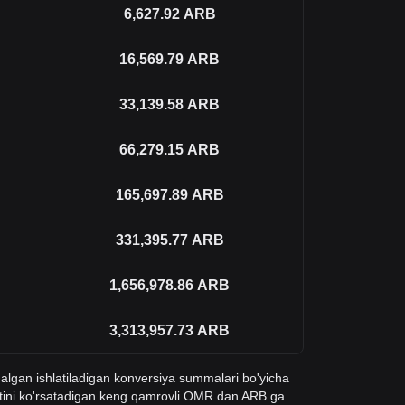
6,627.92
ARB
16,569.79
ARB
33,139.58
ARB
66,279.15
ARB
165,697.89
ARB
331,395.77
ARB
1,656,978.86
ARB
3,313,957.73
ARB
qalgan ishlatiladigan konversiya summalari bo'yicha
tini ko'rsatadigan keng qamrovli OMR dan ARB ga