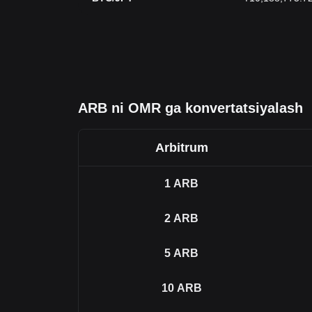
ARB ni OMR ga konvertatsiyalash
Arbitrum
1
ARB
2
ARB
5
ARB
10
ARB