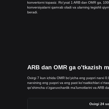
konvertorni topasiz. Ro'yxat 1 ARB dan OMR ga, 10
konversiyalarni qamrab oladi va ularning tegishli qiyma
beradi.
ARB dan OMR ga o'tkazish ma'
Oxirgi 7 kun ichida OMR bo'yicha eng yuqori narxi 
narxining eng yuqori va eng past ko'rsatkichlari o'rta
qo'shimcha o'zgaruvchanlik ma'lumotlarini va ARB da
Oxirgi 24 s