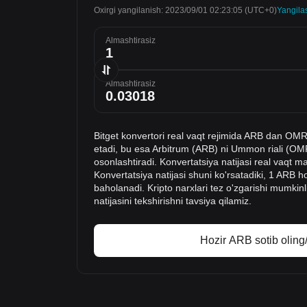
Oxirgi yangilanish: 2023/09/01 02:23:05
(UTC+0)
Yangila
Almashtirasiz
Almashtirasiz
Bitget konvertori real vaqt rejimida ARB dan OMR
etadi, bu esa Arbitrum (ARB) ni Ummon riali (OMR
osonlashtiradi. Konvertatsiya natijasi real vaqt m
Konvertatsiya natijasi shuni ko'rsatadiki, 1 ARB
baholanadi. Kripto narxlari tez o'zgarishi mumkinl
natijasini tekshirishni tavsiya qilamiz.
Hozir ARB sotib oling