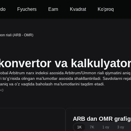
vdo
Fyuchers
Earn
Kvadrat
Ko'proq
on riali (ARB - OMR)
nvertor va kalkulyato
obal Arbitrum narx indeksi asosida Arbitrum/Ummon riali qiymatini aniq 
 to'g'risida olingan ma'lumotlar asosida shakllantiriladi. Savdolarni rejal
 aniq va o'z vaqtida baholash ma'lumotlarini taqdim etadi.
+0
ARB dan OMR grafig
1K
7K
1 oy
3 oy