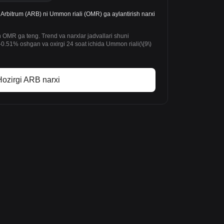
bitrum (ARB) ni Ummon riali (OMR) ga aylantirish narxi
 OMR ga teng. Trend va narxlar jadvallari shuni
0.51% oshgan va oxirgi 24 soat ichida Ummon riali(\{9\)
ozirgi ARB narxi