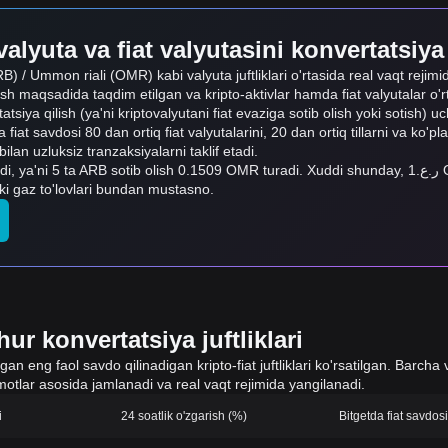
alyuta va fiat valyutasini konvertatsiya
RB) / Ummon riali (OMR) kabi valyuta juftliklari o'rtasida real vaqt rejimi
ish maqsadida taqdim etilgan va kripto-aktivlar hamda fiat valyutalar o'
rtatsiya qilish (ya'ni kriptovalyutani fiat evaziga sotib olish yoki sotish) 
 fiat savdosi 80 dan ortiq fiat valyutalarini, 20 dan ortiq tillarni va ko'pl
n uzluksiz tranzaksiyalarni taklif etadi.
b olish 0.1509 OMR turadi. Xuddi shunday, ر.ع.1 OMR 33.14 ARB ga, ر.ع.50 OMR esa 165.7 ARB
ki gaz to'lovlari bundan mustasno.
ur konvertatsiya juftliklari
 eng faol savdo qilinadigan kripto-fiat juftliklari ko'rsatilgan. Barcha v
otlar asosida jamlanadi va real vaqt rejimida yangilanadi.
i
24 soatlik o'zgarish (%)
Bitgetda fiat savdo