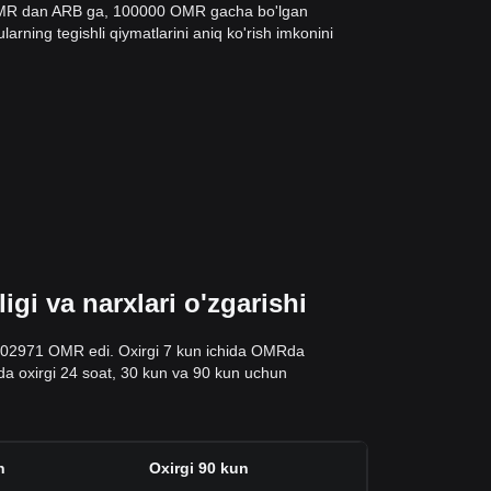
 OMR dan ARB ga, 100000 OMR gacha bo'lgan
arning tegishli qiymatlarini aniq ko'rish imkonini
i va narxlari o'zgarishi
 0.02971 OMR edi. Oxirgi 7 kun ichida OMRda
alda oxirgi 24 soat, 30 kun va 90 kun uchun
n
Oxirgi 90 kun