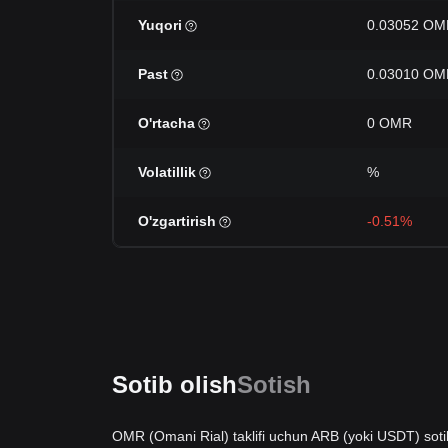
Yuqori
0.03052 OM
Past
0.03010 OM
O'rtacha
0 OMR
Volatillik
%
O'zgartirish
-0.51%
Sotib olish
Sotish
OMR (Omani Rial) taklifi uchun ARB (yoki USDT) soti