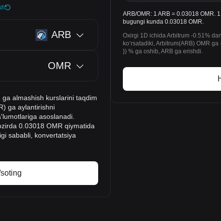
sh
ARB/OMR: 1 ARB = 0.03018 OMR. 1 Ar
bugungi kunda 0.03018 OMR.
ARB
Oxirgi 1D ichida Arbitrum -0.51% dan
koʻrsatadiki, Arbitrum(ARB) OMR ga -
}) % ga oshib, ARB ga erishdi.
OMR
H
 ga almashish kurslarini taqdim
) ga aylantirishni
a'lumotlariga asoslanadi.
 hozirda 0.03018 OMR qiymatida
igi sababli, konvertatsiya
/soting