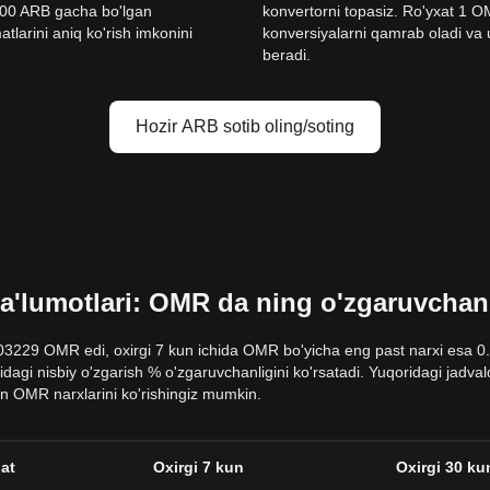
000 ARB gacha bo'lgan
konvertorni topasiz. Ro'yxat 1
tlarini aniq ko'rish imkonini
konversiyalarni qamrab oladi va ul
beradi.
Hozir ARB sotib oling/soting
lumotlari: OMR da ning o'zgaruvchanlig
0.03229 OMR edi, oxirgi 7 kun ichida OMR bo'yicha eng past narxi esa
sidagi nisbiy o'zgarish % o'zgaruvchanligini ko'rsatadi. Yuqoridagi jadv
n OMR narxlarini ko'rishingiz mumkin.
oat
Oxirgi 7 kun
Oxirgi 30 ku