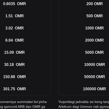
0.6035
OMR
200
OMR
1.51
OMR
500
OMR
3.02
OMR
1000
OMR
6.04
OMR
2000
OMR
15.09
OMR
5000
OMR
30.18
OMR
10000
OMR
150.88
OMR
50000
OMR
301.75
OMR
100000
OMR
n konversiya summalari bo'yicha
Yuqoridagi jadvalda siz keng tar
keng qamrovli ARB dan OMR ga
Arbitrum dagi Ummon riali qiyma