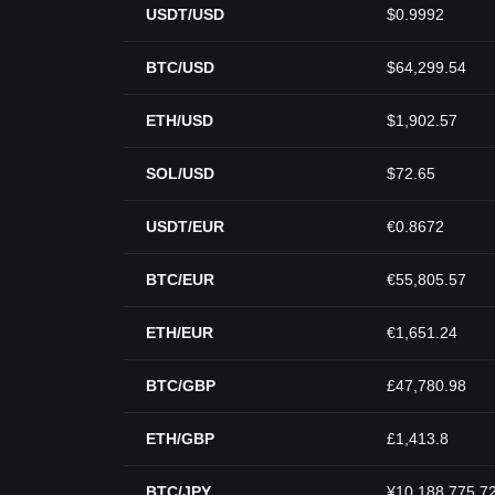
USDT/USD
$0.9992
BTC/USD
$64,299.54
ETH/USD
$1,902.57
SOL/USD
$72.65
USDT/EUR
€0.8672
BTC/EUR
€55,805.57
ETH/EUR
€1,651.24
BTC/GBP
£47,780.98
ETH/GBP
£1,413.8
BTC/JPY
¥10,188,775.7