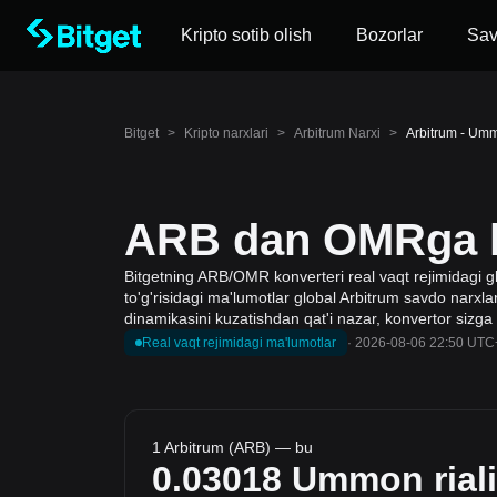
Kripto sotib olish
Bozorlar
Sa
Bitget
>
Kripto narxlari
>
Arbitrum Narxi
>
Arbitrum - Umm
ARB dan OMRga ko
Bitgetning ARB/OMR konverteri real vaqt rejimidagi gl
to'g'risidagi ma'lumotlar global Arbitrum savdo narxlari
dinamikasini kuzatishdan qat'i nazar, konvertor sizga
Real vaqt rejimidagi ma'lumotlar
·
2026-08-06 22:50 UTC
1 Arbitrum (ARB) — bu
0.03018
Ummon riali