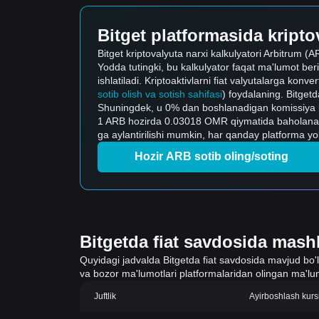
Bitget platformasida kriptov
Bitget kriptovalyuta narxi kalkulyatori Arbitrum (A
Yodda tutingki, bu kalkulyator faqat ma'lumot ber
ishlatiladi. Kriptoaktivlarni fiat valyutalarga konve
sotib olish va sotish sahifasi
) foydalaning. Bitgetda
Shuningdek, u 0% dan boshlanadigan komissiya bila
1 ARB hozirda 0.03018 OMR qiymatida baholanadi, ya'ni 5 ta ARB soti
ga aylantirilishi mumkin, har qanday platforma yo
Hozir ARB sotib oling/soting
Bitgetda fiat savdosida mashh
Quyidagi jadvalda Bitgetda fiat savdosida mavjud bo'lgan
va bozor ma'lumotlari platformalaridan olingan ma'lum
Juftlik
Ayirboshlash kurs