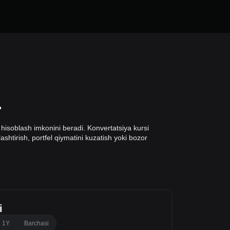
r
hisoblash imkonini beradi. Konvertatsiya kursi
ashtirish, portfel qiymatini kuzatish yoki bozor
i
1Y
Barchasi