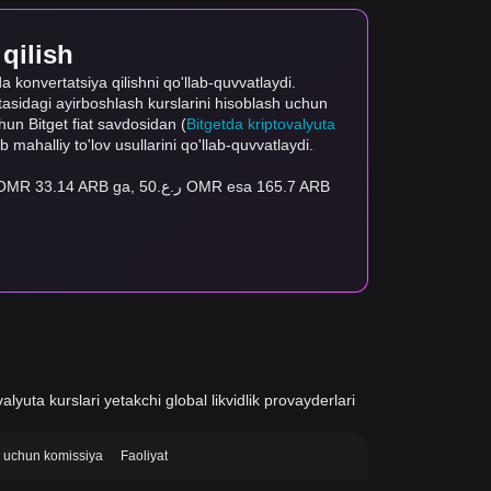
 qilish
da konvertatsiya qilishni qo'llab-quvvatlaydi.
rtasidagi ayirboshlash kurslarini hisoblash uchun
uchun Bitget fiat savdosidan (
Bitgetda kriptovalyuta
ab mahalliy to'lov usullarini qo'llab-quvvatlaydi.
alyuta kurslari yetakchi global likvidlik provayderlari
si uchun komissiya
Faoliyat