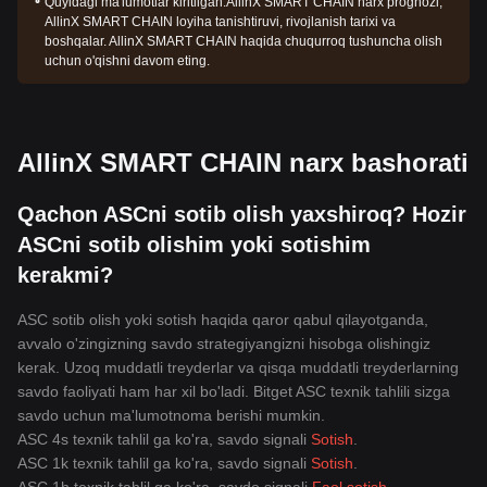
Quyidagi ma'lumotlar kiritilgan:
AllinX SMART CHAIN narx prognozi,
AllinX SMART CHAIN loyiha tanishtiruvi, rivojlanish tarixi va
boshqalar. AllinX SMART CHAIN haqida chuqurroq tushuncha olish
uchun o'qishni davom eting.
AllinX SMART CHAIN narx bashorati
Qachon ASCni sotib olish yaxshiroq? Hozir
ASCni sotib olishim yoki sotishim
kerakmi?
ASC sotib olish yoki sotish haqida qaror qabul qilayotganda,
avvalo o'zingizning savdo strategiyangizni hisobga olishingiz
kerak. Uzoq muddatli treyderlar va qisqa muddatli treyderlarning
savdo faoliyati ham har xil bo'ladi. Bitget ASC texnik tahlili sizga
savdo uchun ma'lumotnoma berishi mumkin.
ASC 4s texnik tahlil ga ko'ra, savdo signali
Sotish
.
ASC 1k texnik tahlil ga ko'ra, savdo signali
Sotish
.