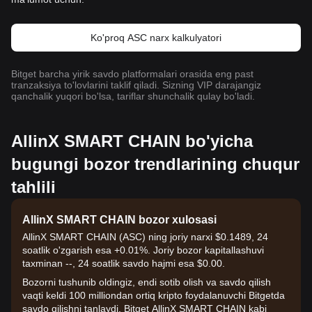
Ko'proq ASC narx kalkulyatori
Bitget barcha yirik savdo platformalari orasida eng past
tranzaksiya to'lovlarini taklif qiladi. Sizning VIP darajangiz
qanchalik yuqori bo'lsa, tariflar shunchalik qulay bo'ladi.
AllinX SMART CHAIN bo'yicha
bugungi bozor trendlarining chuqur
tahlili
AllinX SMART CHAIN bozor xulosasi
AllinX SMART CHAIN (ASC) ning joriy narxi $0.1489, 24
soatlik o'zgarish esa +0.01%. Joriy bozor kapitallashuvi
taxminan --, 24 soatlik savdo hajmi esa $0.00.
Bozorni tushunib oldingiz, endi sotib olish va savdo qilish
vaqti keldi 100 milliondan ortiq kripto foydalanuvchi Bitgetda
savdo qilishni tanlaydi. Bitget AllinX SMART CHAIN kabi