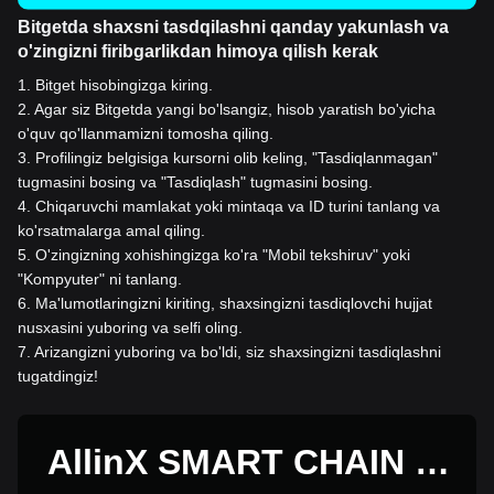
Bitgetda shaxsni tasdqilashni qanday yakunlash va
o'zingizni firibgarlikdan himoya qilish kerak
1
.
Bitget hisobingizga kiring.
2
.
Agar siz Bitgetda yangi bo'lsangiz, hisob yaratish bo'yicha
o'quv qo'llanmamizni tomosha qiling.
3
.
Profilingiz belgisiga kursorni olib keling, "Tasdiqlanmagan"
tugmasini bosing va "Tasdiqlash" tugmasini bosing.
4
.
Chiqaruvchi mamlakat yoki mintaqa va ID turini tanlang va
ko'rsatmalarga amal qiling.
5
.
O'zingizning xohishingizga ko'ra "Mobil tekshiruv" yoki
"Kompyuter" ni tanlang.
6
.
Ma'lumotlaringizni kiriting, shaxsingizni tasdiqlovchi hujjat
nusxasini yuboring va selfi oling.
7
.
Arizangizni yuboring va bo'ldi, siz shaxsingizni tasdiqlashni
tugatdingiz!
AllinX SMART CHAIN ni