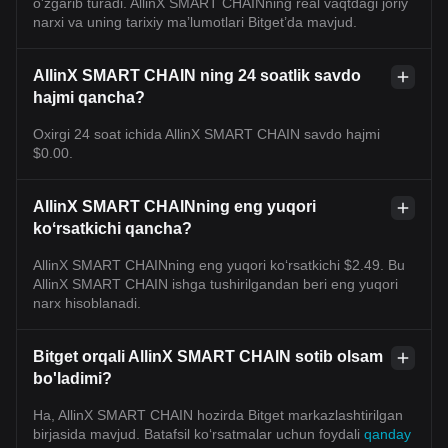
o'zgarib turadi. AllinX SMART CHAINning real vaqtdagi joriy
narxi va uning tarixiy maʼlumotlari Bitget’da mavjud.
AllinX SMART CHAIN ning 24 soatlik savdo
hajmi qancha?
Oxirgi 24 soat ichida AllinX SMART CHAIN savdo hajmi
$0.00.
AllinX SMART CHAINning eng yuqori
koʻrsatkichi qancha?
AllinX SMART CHAINning eng yuqori ko‘rsatkichi $2.49. Bu
AllinX SMART CHAIN ishga tushirilgandan beri eng yuqori
narx hisoblanadi.
Bitget orqali AllinX SMART CHAIN sotib olsam
bo'ladimi?
Ha, AllinX SMART CHAIN hozirda Bitget markazlashtirilgan
birjasida mavjud. Batafsil koʻrsatmalar uchun foydali
qanday