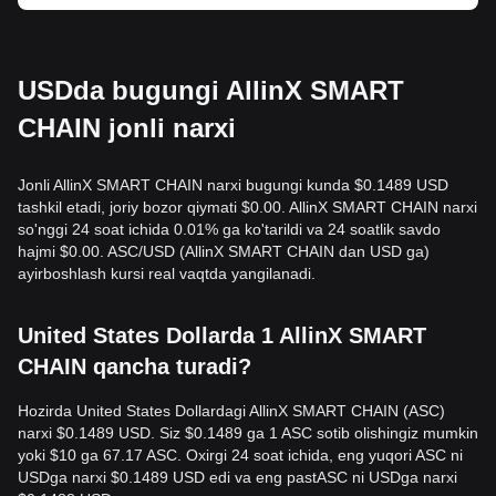
USDda bugungi AllinX SMART
CHAIN jonli narxi
Jonli AllinX SMART CHAIN narxi bugungi kunda $0.1489 USD
tashkil etadi, joriy bozor qiymati $0.00. AllinX SMART CHAIN narxi
so'nggi 24 soat ichida 0.01% ga ko'tarildi va 24 soatlik savdo
hajmi $0.00. ASC/USD (AllinX SMART CHAIN dan USD ga)
ayirboshlash kursi real vaqtda yangilanadi.
United States Dollarda 1 AllinX SMART
CHAIN qancha turadi?
Hozirda United States Dollardagi AllinX SMART CHAIN (ASC)
narxi $0.1489 USD. Siz $0.1489 ga 1 ASC sotib olishingiz mumkin
yoki $10 ga 67.17 ASC. Oxirgi 24 soat ichida, eng yuqori ASC ni
USDga narxi $0.1489 USD edi va eng pastASC ni USDga narxi