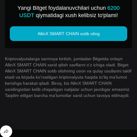
1 USD ga sotib oling
Yangi Bitget foydalanuvchilari uchun
6200
USDT
qiymatidagi xush kelibsiz to'plami!
AllinX SMART CHAIN sotib oling
Kriptovalyutalarga sarmoya kiritish, jumladan Bitgetda onlayn
AllinX SMART CHAIN xarid qilish xavflarni o‘z ichiga oladi. Bitget
AllinX SMART CHAIN sotib olishning oson va qulay usullarini taklif
etadi va birjada ko'rsatilgan kriptovalyuta haqida to'liq ma'lumot
berishga harakat qiladi. Biroq, biz AllinX SMART CHAIN
xaridingizdan kelib chiqadigan natijalar uchun javobgar emasmiz.
Taqdim etilgan barcha ma'lumotlar xarid uchun tavsiya etilmaydi.