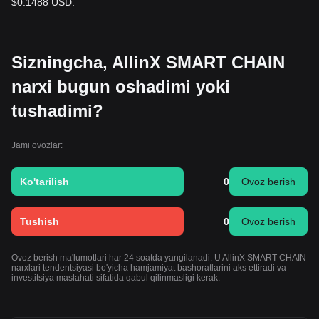
$0.1488 USD.
Sizningcha, AllinX SMART CHAIN
narxi bugun oshadimi yoki
tushadimi?
Jami ovozlar:
Ko'tarilish
0
Ovoz berish
Tushish
0
Ovoz berish
Ovoz berish ma'lumotlari har 24 soatda yangilanadi. U AllinX SMART CHAIN
narxlari tendentsiyasi bo'yicha hamjamiyat bashoratlarini aks ettiradi va
investitsiya maslahati sifatida qabul qilinmasligi kerak.