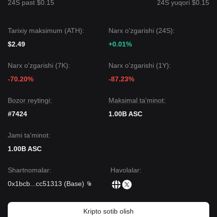
24S past $0.15
24S yuqori $0.15
Tarixiy maksimum (ATH):
Narx o'zgarishi (24S):
$2.49
+0.01%
Narx o'zgarishi (7K):
Narx o'zgarishi (1Y):
-70.20%
-87.23%
Bozor reytingi:
Maksimal ta'minot:
#7424
1.00B ASC
Jami ta'minot:
1.00B ASC
Shartnomalar
:
Havolalar
:
0x1bcb
...
cc51313
(
Base
)
Kripto sotib olish