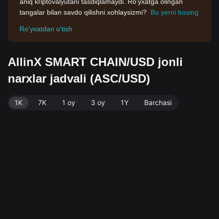
aniq kriptovalyutani tasdiqlamaydi. Ro'yxatga olingan
tangalar bilan savdo qilishni xohlaysizmi?
Bu yerni bosing
Ro'yxatdan o'tish
AllinX SMART CHAIN/USD jonli
narxlar jadvali (ASC/USD)
1K
7K
1 oy
3 oy
1Y
Barchasi