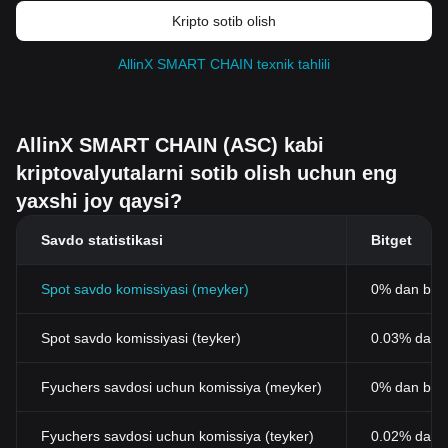
Kripto sotib olish
AllinX SMART CHAIN texnik tahlili
AllinX SMART CHAIN (ASC) kabi
kriptovalyutalarni sotib olish uchun eng
yaxshi joy qaysi?
Savdo statistikasi
Bitget
Spot savdo komissiyasi (meyker)
0% dan bos
Spot savdo komissiyasi (teyker)
0.03% dan b
Fyuchers savdosi uchun komissiya (meyker)
0% dan bos
Fyuchers savdosi uchun komissiya (teyker)
0.02% dan 