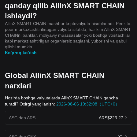
qanday qilib AllinX SMART CHAIN
ishlaydi?
AllinX SMART CHAIN mashhur kriptovalyuta hisoblanadi. Peer-to-
peer markazlashtirilmagan valyuta sifatida, har kim AllinX SMART
CHAINni banklar, moliyaviy muassasalar yoki boshqa vositachilar
kabi markazlashtirilgan organlarsiz saqlashi, yuborishi va qabul
qilishi mumkin.
Ko'proq ko'rish
Global AllinX SMART CHAIN
narxlari
Hozirda boshqa valyutalarda AllinX SMART CHAIN qancha
turadi? Oxirgi yangilanish:
2026-08-06 19:32:08（UTC+0）
ASC dan ARS
ARS$223.27
ASC dan CNY
¥1