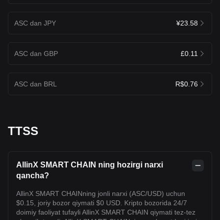
ASC dan JPY
¥23.58
ASC dan GBP
£0.11
ASC dan BRL
R$0.76
TTSS
AllinX SMART CHAIN ning hozirgi narxi
qancha?
AllinX SMART CHAINning jonli narxi (ASC/USD) uchun
$0.15, joriy bozor qiymati $0 USD. Kripto bozorida 24/7
doimiy faoliyat tufayli AllinX SMART CHAIN qiymati tez-tez