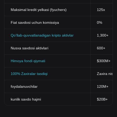
Maksimal kredit yelkasi (fyuchers)
125x
Fiat savdosi uchun komissiya
0%
Qo'llab-quvvatlanadigan kripto aktivlar
1,300+
Nusxa savdosi aktivlari
600+
Himoya fondi qiymati
$300M+
100% Zaxiralar tasdiqi
Zaxira nisba
foydalanuvchilar
120M+
kunlik savdo hajmi
$20B+