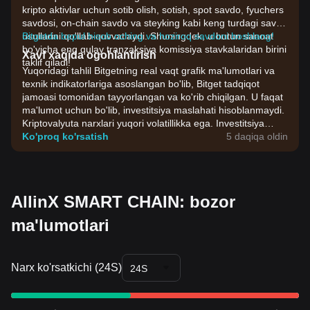
kripto aktivlar uchun sotib olish, sotish, spot savdo, fyuchers
savdosi, on-chain savdo va steyking kabi keng turdagi savdo
usullarini qo'llab-quvvatlaydi. Shuningdek, u butun sanoat
Bitgetda bepul hisob oching va hoziroq savdoni boshlang!
bo'yicha eng qulay tranzaksiya komissiya stavkalaridan birini
Xavf xaqida ogohlantirish
taklif qiladi!
Yuqoridagi tahlil Bitgetning real vaqt grafik ma'lumotlari va
texnik indikatorlariga asoslangan bo'lib, Bitget tadqiqot
jamoasi tomonidan tayyorlangan va ko'rib chiqilgan. U faqat
ma'lumot uchun bo'lib, investitsiya maslahati hisoblanmaydi.
Kriptovalyuta narxlari yuqori volatillikka ega. Investitsiya
qarorlarini o'zingizning riskga chidamliligingiz asosida qabul
Ko'proq ko'rsatish
5 daqiqa oldin
qiling.
AllinX SMART CHAIN: bozor
ma'lumotlari
Narx ko'rsatkichi (24S)
24S