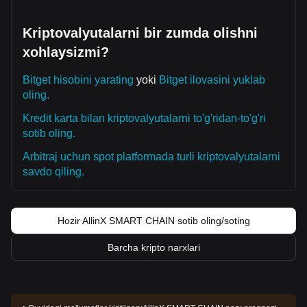
Kriptovalyutalarni bir zumda olishni
xohlaysizmi?
Bitget hisobini yarating
yoki
Bitget ilovasini yuklab
oling.
Kredit karta bilan kriptovalyutalarni to'g'ridan-to'g'ri
sotib oling.
Arbitraj uchun spot platformada turli kriptovalyutalarni
savdo qiling.
Hozir AllinX SMART CHAIN sotib oling/soting
Barcha kripto narxlari