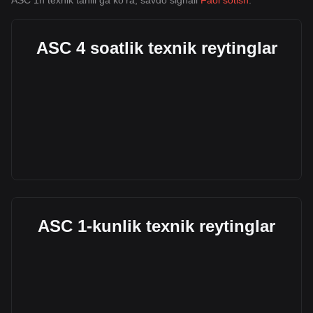
ASC 1h texnik tahlil ga ko'ra, savdo signali
Faol sotish
.
ASC 4 soatlik texnik reytinglar
ASC 1-kunlik texnik reytinglar