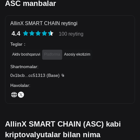
ASC manbalar
AllinX SMART CHAIN reytingi
4.4
100 reyting
Teglar
：
Aktiv boshqaruvi
Platforma
Asosiy ekotizim
Shartnomalar
:
0x1bcb
...
cc51313
(
Base
)
Havolalar
:
AllinX SMART CHAIN (ASC) kabi
kriptovalyutalar bilan nima