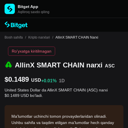
Bitget App
Aqlliroq savdo qiling
Bosh sahifa
/
Kripto narxlari
/
AllinX SMART CHAIN Narxi
Ro'yxatga kiritilmagan
AllinX SMART CHAIN narxi
ASC
$0.1489
USD
+0.01%
1D
United States Dollar da AllinX SMART CHAIN (ASC) narxi
$0.1489 USD bo'ladi.
Ma'lumotlar uchinchi tomon provayderlaridan olinadi.
Ushbu sahifa va taqdim etilgan ma'lumotlar hech qanday