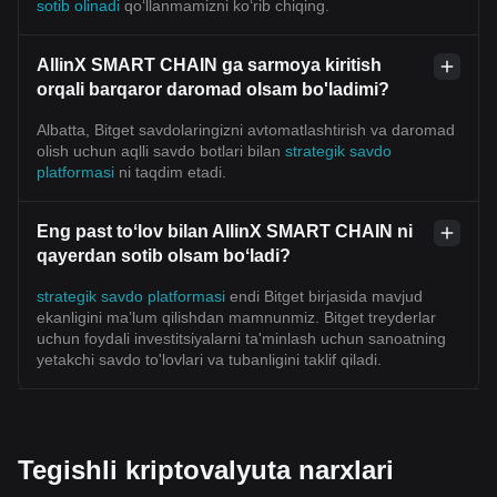
sotib olinadi
qoʻllanmamizni koʻrib chiqing.
AllinX SMART CHAIN ga sarmoya kiritish
orqali barqaror daromad olsam bo'ladimi?
Albatta, Bitget savdolaringizni avtomatlashtirish va daromad
olish uchun aqlli savdo botlari bilan
strategik savdo
platformasi
ni taqdim etadi.
Eng past toʻlov bilan AllinX SMART CHAIN ni
qayerdan sotib olsam boʻladi?
strategik savdo platformasi
endi Bitget birjasida mavjud
ekanligini ma’lum qilishdan mamnunmiz. Bitget treyderlar
uchun foydali investitsiyalarni ta'minlash uchun sanoatning
yetakchi savdo to'lovlari va tubanligini taklif qiladi.
Tegishli kriptovalyuta narxlari