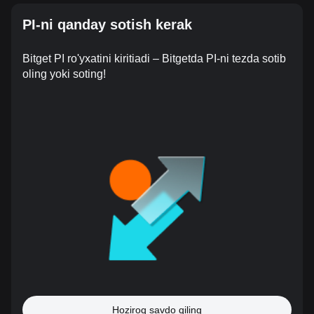
PI-ni qanday sotish kerak
Bitget PI ro'yxatini kiritiadi – Bitgetda PI-ni tezda sotib
oling yoki soting!
Hoziroq savdo qiling