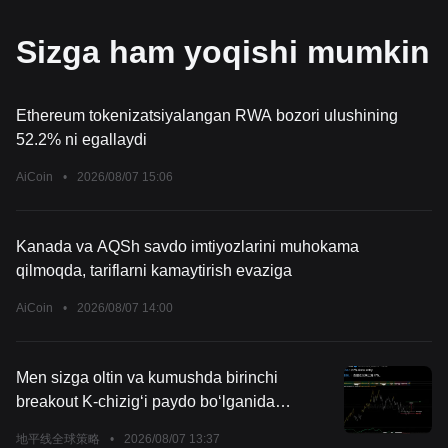
Sizga ham yoqishi mumkin
Ethereum tokenizatsiyalangan RWA bozori ulushining
52.2% ni egallaydi
AiCoin
•
2026/08/07 15:06
Kanada va AQSh savdo imtiyozlarini muhokama
qilmoqda, tariflarni kamaytirish evaziga
AiCoin
•
2026/08/07 14:00
Men sizga oltin va kumushda birinchi
breakout K-chizig‘i paydo bo‘lganida
ogohlantirgan edim. 260807
地平线全球策略
•
2026/08/07 13:37