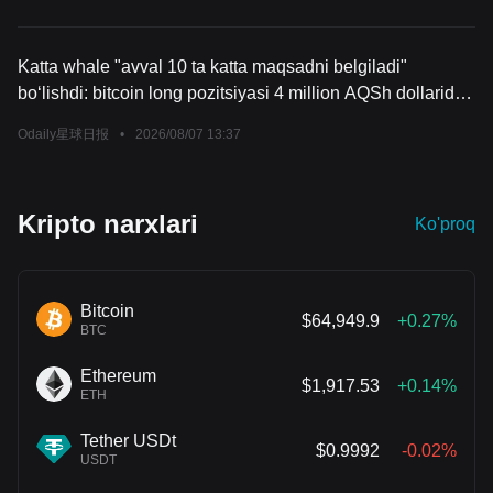
Katta whale "avval 10 ta katta maqsadni belgiladi"
bo‘lishdi: bitcoin long pozitsiyasi 4 million AQSh dollaridan
ortiq foyda bilan ta’minlandi
Odaily星球日报
•
2026/08/07 13:37
Kripto narxlari
Ko'proq
Bitcoin
$64,949.9
+0.27%
BTC
Ethereum
$1,917.53
+0.14%
ETH
Tether USDt
$0.9992
-0.02%
USDT