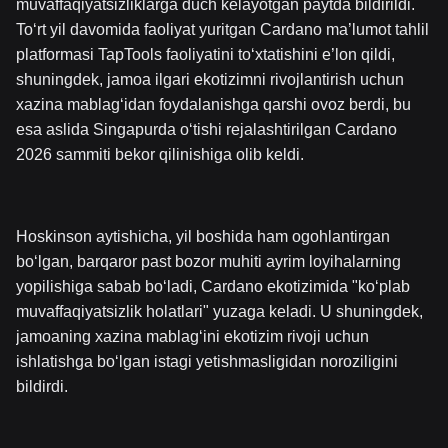
muvaffaqiyatsizliklarga duch kelayotgan paytda bildirildi.
To‘rt yil davomida faoliyat yuritgan Cardano ma’lumot tahlil
platformasi TapTools faoliyatini to‘xtatishini e’lon qildi,
shuningdek, jamoa ilgari ekotizimni rivojlantirish uchun
xazina mablag‘idan foydalanishga qarshi ovoz berdi, bu
esa aslida Singapurda o‘tishi rejalashtirilgan Cardano
2026 sammiti bekor qilinishiga olib keldi.
Hoskinson aytishicha, yil boshida ham ogohlantirgan
bo‘lgan, barqaror past bozor muhiti ayrim loyihalarning
yopilishiga sabab bo‘ladi, Cardano ekotizimida "ko‘plab
muvaffaqiyatsizlik holatlari" yuzaga keladi. U shuningdek,
jamoaning xazina mablag‘ini ekotizim rivoji uchun
ishlatishga bo‘lgan istagi yetishmasligidan noroziligini
bildirdi.