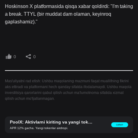
Hoskinson X platformasida qisqa xabar qoldirdi: "I'm taking
a break. TTYL (bir muddat dam olaman, keyinroq
gaplashamiz)."
0
0
Mas'uliyatni rad etish: Ushbu maqolaning mazmuni faqat muallifning fikrini
aks ettiradi va platformani hech qanday sifatda ifodalamaydi. Ushbu maqola
investitsiya qarorlarini qabul qilish uchun ma'lumotnoma sifatida xizmat
qilish uchun mo'ljallanmagan.
PoolX: Aktivlarni kiriting va yangi tokenl
Qulflash!
ar oling.
APR 12% gacha. Yangi tokenlar airdropi.