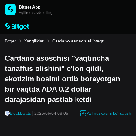
Bitget App
Aqlliroq savdo qiling
Bitget
Yangiliklar
Cardano asoschisi "vaqtincha tanaffus olishini" e'lon qildi, ekotizim bosimi ortib borayotgan bir vaqtda ADA 0.2 dollar darajasidan pastlab ketdi
Cardano asoschisi "vaqtincha
tanaffus olishini" e'lon qildi,
ekotizim bosimi ortib borayotgan
bir vaqtda ADA 0.2 dollar
darajasidan pastlab ketdi
Asl nusxasini ko'rsatish
BlockBeats
2026/06/04 08:05