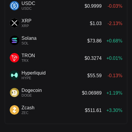
USDC
$0.9999
-0.03%
USDC
XRP
$1.03
-2.13%
XRP
Solana
$73.86
+0.68%
SOL
TRON
$0.3274
+0.01%
TRX
Hyperliquid
$55.59
-0.13%
HYPE
Dogecoin
$0.06989
+1.19%
DOGE
Zcash
$511.61
+3.30%
ZEC