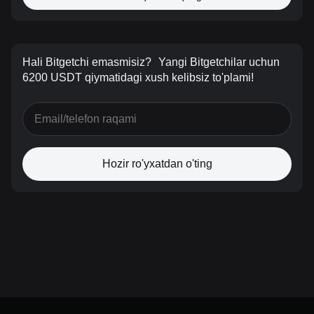
Hali Bitgetchi emasmisiz?
Yangi Bitgetchilar uchun
6200 USDT qiymatidagi xush kelibsiz to'plami!
Hozir ro'yxatdan o'ting