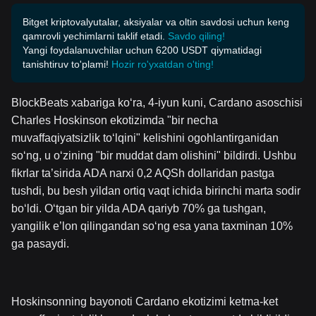
Bitget kriptovalyutalar, aksiyalar va oltin savdosi uchun keng
qamrovli yechimlarni taklif etadi.
Savdo qiling!
Yangi foydalanuvchilar uchun 6200 USDT qiymatidagi
tanishtiruv to'plami!
Hozir ro'yxatdan o'ting!
BlockBeats xabariga ko‘ra, 4-iyun kuni, Cardano asoschisi
Charles Hoskinson ekotizimda "bir necha
muvaffaqiyatsizlik to‘lqini" kelishini ogohlantirganidan
so‘ng, u o‘zining "bir muddat dam olishini" bildirdi. Ushbu
fikrlar ta’sirida ADA narxi 0,2 AQSh dollaridan pastga
tushdi, bu besh yildan ortiq vaqt ichida birinchi marta sodir
bo‘ldi. O‘tgan bir yilda ADA qariyb 70% ga tushgan,
yangilik e’lon qilingandan so‘ng esa yana taxminan 10%
ga pasaydi.
Hoskinsonning bayonoti Cardano ekotizimi ketma-ket