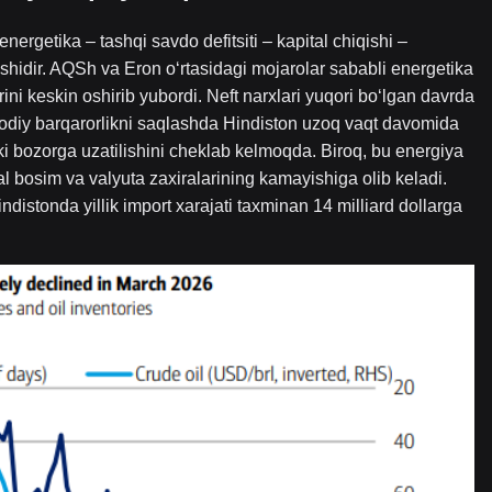
ergetika – tashqi savdo defitsiti – kapital chiqishi –
ishidir. AQSh va Eron o‘rtasidagi mojarolar sababli energetika
rini keskin oshirib yubordi. Neft narxlari yuqori bo‘lgan davrda
sodiy barqarorlikni saqlashda Hindiston uzoq vaqt davomida
chki bozorga uzatilishini cheklab kelmoqda. Biroq, bu energiya
kal bosim va valyuta zaxiralarining kamayishiga olib keladi.
ndistonda yillik import xarajati taxminan 14 milliard dollarga