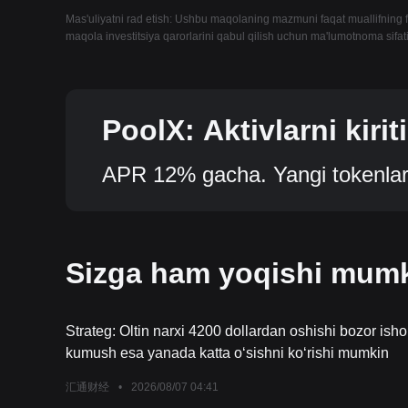
Mas'uliyatni rad etish: Ushbu maqolaning mazmuni faqat muallifning fi
maqola investitsiya qarorlarini qabul qilish uchun ma'lumotnoma sifa
PoolX: Aktivlarni kiri
enlar oling.
APR 12% gacha. Yangi tokenlar 
Sizga ham yoqishi mum
Strateg: Oltin narxi 4200 dollardan oshishi bozor ish
kumush esa yanada katta o‘sishni ko‘rishi mumkin
汇通财经
•
2026/08/07 04:41