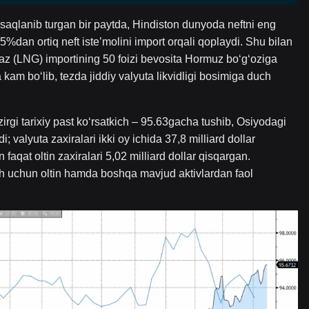
a saqlanib turgan bir paytda, Hindiston dunyoda neftni eng
85%dan ortiq neft iste’molini import orqali qoplaydi. Shu bilan
y gaz (LNG) importining 50 foizi bevosita Hormuz bo‘g‘oziga
a kam bo‘lib, tezda jiddiy valyuta likvidligi bosimiga duch
zirgi tarixiy past ko‘rsatkich – 95.63gacha tushib, Osiyodagi
valyuta zaxiralari ikki oy ichida 37,8 milliard dollar
aqat oltin zaxiralari 5,02 milliard dollar qisqargan.
sh uchun oltin hamda boshqa mavjud aktivlardan faol