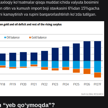
y axloqiy ko‘rsatmalar qisqa muddat ichida valyuta bosimini
ton oltin va kumush import boji stavkasini 6%dan 15%gacha
i kamaytirish va rupini barqarorlashtirish ko‘zda tutilgan.
kim “yeb qo‘ymoqda”?