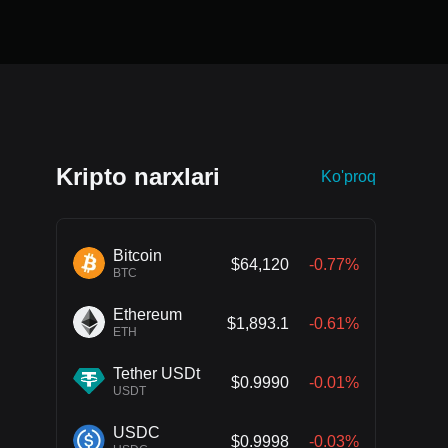
Kripto narxlari
Ko'proq
Bitcoin
$64,120
-0.77%
BTC
Ethereum
$1,893.1
-0.61%
ETH
Tether USDt
$0.9990
-0.01%
USDT
USDC
$0.9998
-0.03%