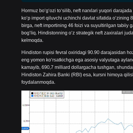
Hormuz bo‘g‘ozi to‘silib, neft narxlari yuqori darajad
ko‘p import qiluvchi uchinchi davlat sifatida o‘zining 
birga, neft importining 46 foizi va suyultirilgan tabii
bog‘liq. Hindistonning o‘z strategik neft zaxiralari jud
kelmoqda.
Hindiston rupisi fevral oxiridagi 90.90 darajasidan ho
eng yomon ko‘rsatkichga ega asosiy valyutaga aylandi; 
kamayib, 690,7 milliard dollargacha tushgan, shundan f
Hindiston Zahira Banki (RBI) esa, kursni himoya qili
foydalanmoqda.