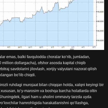
lar emas, balki favqulodda choralar ko‘rib, jumladan,
 million dollargacha), ofshor asosda kapital chiqib
raj savdolarini jilovlash, xorijiy valyutani nazorat qilish
langan bo‘lib chiqdi.
rozli ruhdagi murojaat bilan chiqqan holda, xalqni keyingi bir
a, xususan, to‘y-marosim va boshqa barcha holatlarda oltin
i. Shuningdek, ilgari ham u aholini ommaviy tarzda uyda
 yo‘lovchilar hamrohligida harakatlanishni qo‘llashga,