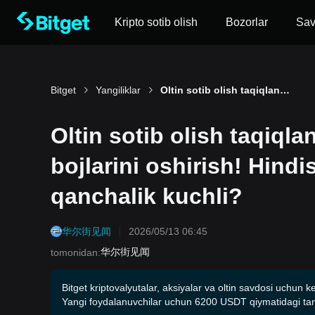
Kripto sotib olish
Bozorlar
Sa
Bitget
Yangiliklar
Oltin sotib olish taqiqlangan, oltin-kumush bojxona bojlarini oshirish! Hindistonning valyuta bosimi qanchalik kuchli?
Oltin sotib olish taqiql
bojlarini oshirish! Hind
qanchalik kuchli?
华尔街见闻
2026/05/13 06:45
华尔街见闻
tomonidan
:
Bitget kriptovalyutalar, aksiyalar va oltin savdosi uchun k
Yangi foydalanuvchilar uchun 6200 USDT qiymatidagi tani