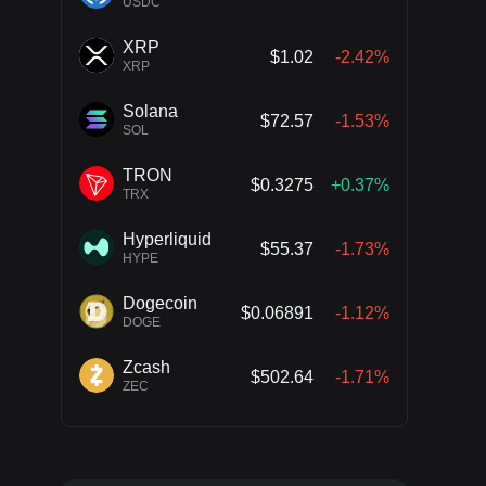
USDC
XRP
$1.02
-2.42%
XRP
Solana
$72.57
-1.53%
SOL
TRON
$0.3275
+0.37%
TRX
Hyperliquid
$55.37
-1.73%
HYPE
Dogecoin
$0.06891
-1.12%
DOGE
Zcash
$502.64
-1.71%
ZEC