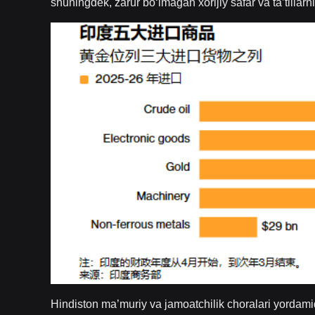
shuningdek, zarur bo‘lmagan xorijiy safar va ta’tillarn
Hindiston ma’muriy va jamoatchilik choralari yordam