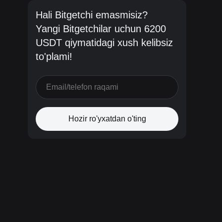
Hali Bitgetchi emasmisiz?
Yangi Bitgetchilar uchun 6200
USDT qiymatidagi xush kelibsiz
to'plami!
Hozir ro'yxatdan o'ting