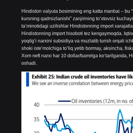
Hindiston valyuta bosimining eng katta manbai – bu “en
kursning qadrsizlanishi” zanjirining to‘xtovsiz kuchay
ta’minotidagi uzilishlar Hindistonning import xarajatla
Hindistonning import hisoboti tez kengaymoqda. Iqti
yoqilg‘i narxini subsidiya va muzlatib turish orqali i
shoki iste’molchiga to‘liq yetib bormay, aksincha, fis
Xom neft narxi har 10 dollar/barrelga ko‘tarilganda, Hi
oshadi.