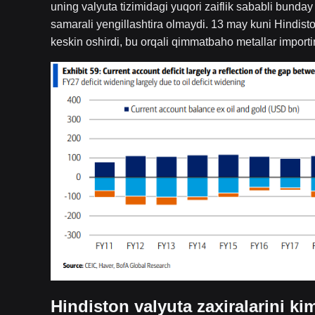
uning valyuta tizimidagi yuqori zaiflik sababli bunda
samarali yengillashtira olmaydi. 13 may kuni Hindis
keskin oshirdi, bu orqali qimmatbaho metallar importin
Hindiston valyuta zaxiralarini 