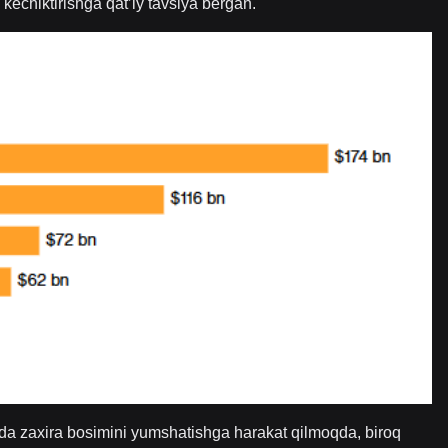
i kechiktirishga qat’iy tavsiya bergan.
ida zaxira bosimini yumshatishga harakat qilmoqda, biroq