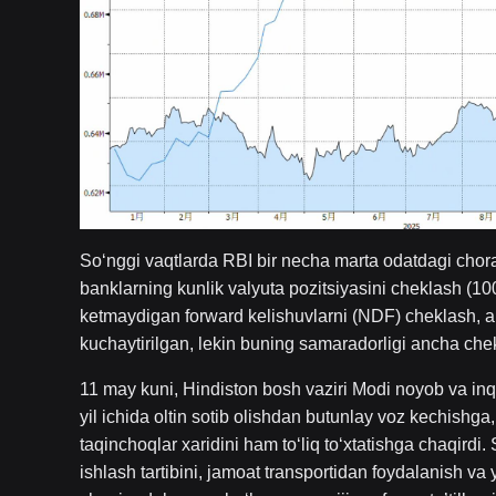
So‘nggi vaqtlarda RBI bir necha marta odatdagi chora
banklarning kunlik valyuta pozitsiyasini cheklash (100
ketmaydigan forward kelishuvlarni (NDF) cheklash, arbit
kuchaytirilgan, lekin buning samaradorligi ancha chek
11 may kuni, Hindiston bosh vaziri Modi noyob va inqi
yil ichida oltin sotib olishdan butunlay voz kechishg
taqinchoqlar xaridini ham to‘liq to‘xtatishga chaqird
ishlash tartibini, jamoat transportidan foydalanish va