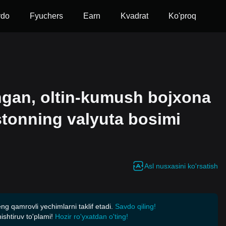
vdo
Fyuchers
Earn
Kvadrat
Ko'proq
angan, oltin-kumush bojxona
istonning valyuta bosimi
Asl nusxasini ko'rsatish
eng qamrovli yechimlarni taklif etadi.
Savdo qiling!
shtiruv to'plami!
Hozir ro'yxatdan o'ting!