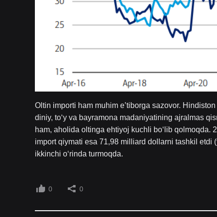
Oltin importi ham muhim e’tiborga sazovor. Hindiston d
diniy, to‘y va bayramona madaniyatining ajralmas qism
ham, aholida oltinga ehtiyoj kuchli bo‘lib qolmoqda. 2
import qiymati esa 71,98 milliard dollarni tashkil etdi 
ikkinchi o‘rinda turmoqda.
0
0