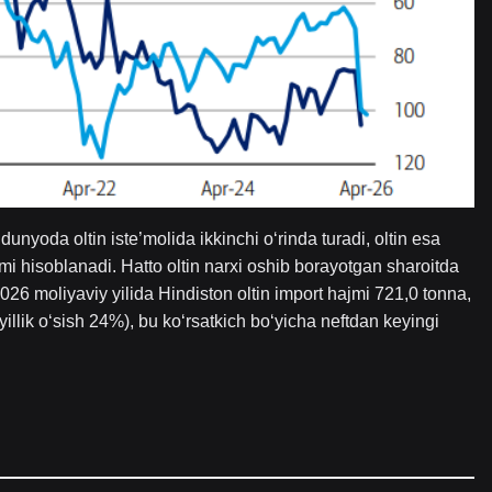
unyoda oltin iste’molida ikkinchi o‘rinda turadi, oltin esa
i hisoblanadi. Hatto oltin narxi oshib borayotgan sharoitda
026 moliyaviy yilida Hindiston oltin import hajmi 721,0 tonna,
(yillik o‘sish 24%), bu ko‘rsatkich bo‘yicha neftdan keyingi