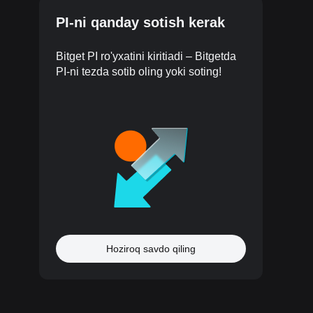
PI-ni qanday sotish kerak
Bitget PI ro'yxatini kiritiadi – Bitgetda
PI-ni tezda sotib oling yoki soting!
Hoziroq savdo qiling