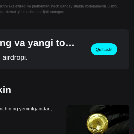
krini aks ettiradi va platformani hech qanday sifatda ifodalamaydi. Ushbu
tida xizmat qilish uchun mo'ljallanmagan.
ting va yangi tok
Qulflash!
airdropi.
kin
onchining yemirilganidan,