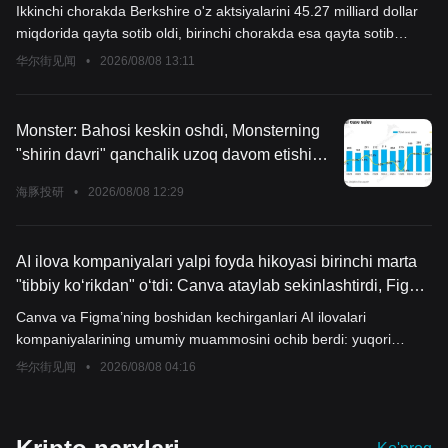
yetdi, Google eng yirik beshta ulushlar qatoriga kirdi
Ikkinchi chorakda Berkshire o'z aktsiyalarini 45.27 milliard dollar
miqdorida qayta sotib oldi, birinchi chorakda esa qayta sotib
olingan miqdor atigi taxminan 2.35 milliard dollar edi. Birinchi
华尔街见闻
•
2026/08/08 13:11
yarim yillikda jami 47.6 milliard dollar qayta sotib olindi, asosan
ikkinchi chorakka to'g'ri keldi. Bundan tashqari, kompaniya
ikkinchi chorakda jami 19.8 milliard dollar miqdorida aktsiyalarni
Monster: Bahosi keskin oshdi, Monsterning
net sotib oldi, shu jumladan Alphabet oddiy aktsiyasini taxminan
"shirin davri" qanchalik uzoq davom etishi
10 milliard dollar evaziga sotib olish ham bor, natijada Google
mumkin?
Berkshire portfelidagi eng katta beshta pozitsiyadan biriga kirdi.
海豚投研
•
2026/08/08 12:29
AI ilova kompaniyalari yalpi foyda hikoyasi birinchi marta
"tibbiy ko‘rikdan" o‘tdi: Canva ataylab sekinlashtirdi, Figma
esa mulohaza xarajatlarini o‘zi yutdi
Canva va Figma’ning boshidan kechirganlari AI ilovalari
kompaniyalarining umumiy muammosini ochib berdi: yuqori
xulosalash xarajatlari yalpi daromadni jiddiy tarzda
华尔街见闻
•
2026/08/08 04:16
kamaytirmoqda va bir birlik iqtisodiy modelini buzmoqda.
Xarajatlarni nazorat qilish uchun, Canva AI’ni keng tarqatishni
vaqtincha to‘xtatib, daromad o‘sish tezligini pasaytirdi; Figma esa