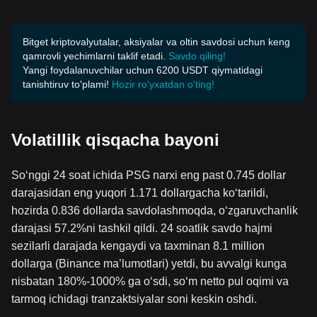
Bitget kriptovalyutalar, aksiyalar va oltin savdosi uchun keng
qamrovli yechimlarni taklif etadi.
Savdo qiling!
Yangi foydalanuvchilar uchun 6200 USDT qiymatidagi
tanishtiruv to'plami!
Hozir ro'yxatdan o'ting!
Volatillik qisqacha bayoni
So‘nggi 24 soat ichida PSG narxi eng past 0.745 dollar
darajasidan eng yuqori 1.171 dollargacha ko‘tarildi,
hozirda 0.836 dollarda savdolashmoqda, o‘zgaruvchanlik
darajasi 57.2%ni tashkil qildi. 24 soatlik savdo hajmi
sezilarli darajada kengaydi va taxminan 8.1 million
dollarga (Binance ma’lumotlari) yetdi, bu avvalgi kunga
nisbatan 180%-1000% ga o‘sdi, so‘m netto pul oqimi va
tarmoq ichidagi tranzaktsiyalar soni keskin oshdi.