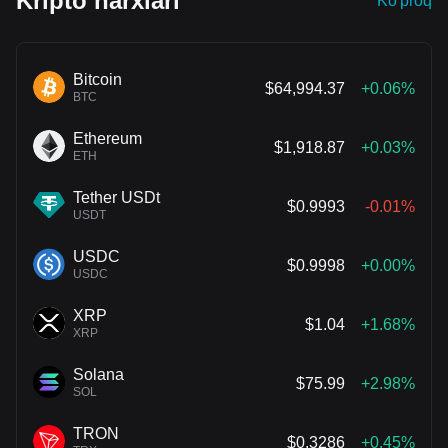
Kripto narxlari
Ko'proq
tekin testlarni o‘z hisobiga amalga oshirgani sababli aksiyalari
keskin tushib ketdi. Ikkalasi ham o‘zlarining AI modelini ishlab
chiqishga umid qilmoqda, biroq AI orqali daromad olish yo‘li hali
vaqt ko‘rsatishi kerak.
Bitcoin
$64,994.37
+0.06%
BTC
Ethereum
$1,918.87
+0.03%
ETH
Tether USDt
$0.9993
-0.01%
USDT
USDC
$0.9998
+0.00%
USDC
XRP
$1.04
+1.68%
XRP
Solana
$75.99
+2.98%
SOL
TRON
$0.3286
+0.45%