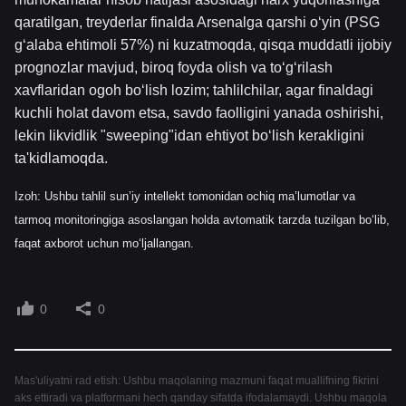
qaratilgan, treyderlar finalda Arsenalga qarshi o‘yin (PSG
g‘alaba ehtimoli 57%) ni kuzatmoqda, qisqa muddatli ijobiy
prognozlar mavjud, biroq foyda olish va to‘g‘rilash
xavflaridan ogoh bo‘lish lozim; tahlilchilar, agar finaldagi
kuchli holat davom etsa, savdo faolligini yanada oshirishi,
lekin likvidlik "sweeping"idan ehtiyot bo‘lish kerakligini
ta'kidlamoqda.
Izoh: Ushbu tahlil sun’iy intellekt tomonidan ochiq ma’lumotlar va
tarmoq monitoringiga asoslangan holda avtomatik tarzda tuzilgan bo‘lib,
faqat axborot uchun mo‘ljallangan.
0
0
Mas'uliyatni rad etish: Ushbu maqolaning mazmuni faqat muallifning fikrini
aks ettiradi va platformani hech qanday sifatda ifodalamaydi. Ushbu maqola