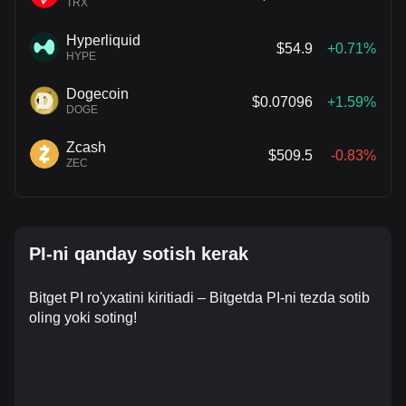
TRX
Hyperliquid
$54.9
+0.71%
HYPE
Dogecoin
$0.07096
+1.59%
DOGE
Zcash
$509.5
-0.83%
ZEC
PI-ni qanday sotish kerak
Bitget PI ro'yxatini kiritiadi – Bitgetda PI-ni tezda sotib
oling yoki soting!