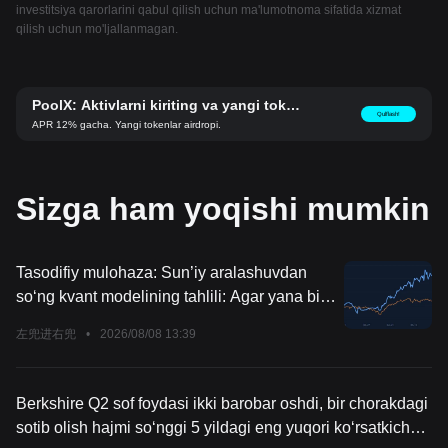
investitsiya qarorlarini qabul qilish uchun ma'lumotnoma sifatida xizmat
qilish uchun mo'ljallanmagan.
PoolX: Aktivlarni kiriting va yangi tokenl
Qulflash!
ar oling.
APR 12% gacha. Yangi tokenlar airdropi.
Sizga ham yoqishi mumkin
Tasodifiy mulohaza: Sun’iy aralashuvdan
so‘ng kvant modelining tahlili: Agar yana bir
marta qilishim kerak bo‘lsa, yana shunday
左兜进右兜
•
2026/08/08 13:39
qilamanmi?
Berkshire Q2 sof foydasi ikki barobar oshdi, bir chorakdagi
sotib olish hajmi so‘nggi 5 yildagi eng yuqori ko‘rsatkichga