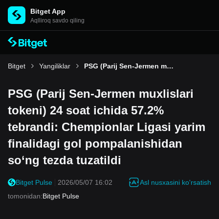
Bitget App
Aqlliroq savdo qiling
Bitget
Yangiliklar
PSG (Parij Sen-Jermen muxlislari tokeni) 24 soat ichida 57.2% tebrandi: Chempionlar Ligasi yarim finalidagi gol pompalanishidan so‘ng tezda tuzatildi
PSG (Parij Sen-Jermen muxlislari
tokeni) 24 soat ichida 57.2%
tebrandi: Chempionlar Ligasi yarim
finalidagi gol pompalanishidan
so‘ng tezda tuzatildi
Asl nusxasini ko'rsatish
Bitget Pulse
2026/05/07 16:02
tomonidan
:
Bitget Pulse