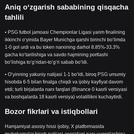
Aniq o‘zgarish sababining qisqacha
tahlili
• PSG futbol jamoasi Chempionlar Ligasi yarim finalining
ikkinchi o‘yinida Bayer Munichga qarshi birinchi bo‘limda
1-0 gol urdi va bu token narxining darhol 8.85%-33.3%
gacha ko‘tarilishiga va savdo hajmining portlashi
bo‘lishiga to‘g‘ridan-to‘g‘ri sabab bo‘ldi.
• O‘yinning yakuniy natijasi 1-1 bo‘ldi, biroq PSG umumiy
hisobda 6-5 bilan finalga chiqdi va ijobiy kayfiyat davom
etdi; turli birjalarda narx farqlari (Binance 0 kasrli versiyasi
va boshqalarda 18 kasrli versiya) volatillikni kuchaytirdi.
Bozor fikrlari va istiqbollari
Hamjamiyat asosiy hissi ijobiy, X platformasida
muhokamalar hisob natijasi asosidagi narx yuqorilashiga