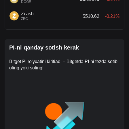
DOGE
Zcash
$510.62
-0.21%
ZEC
PI-ni qanday sotish kerak
Bitget PI ro'yxatini kiritiadi – Bitgetda PI-ni tezda sotib
oling yoki soting!