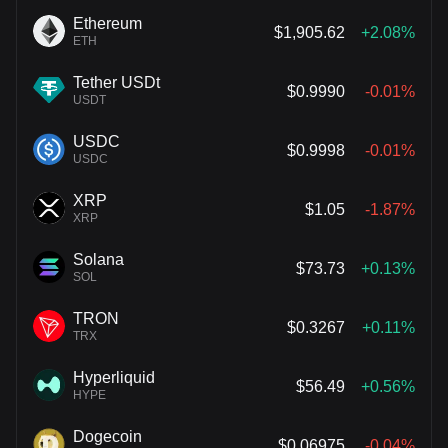
Ethereum
$1,905.62
+2.08%
ETH
Tether USDt
$0.9990
-0.01%
USDT
USDC
$0.9998
-0.01%
USDC
XRP
$1.05
-1.87%
XRP
Solana
$73.73
+0.13%
SOL
TRON
$0.3267
+0.11%
TRX
Hyperliquid
$56.49
+0.56%
HYPE
Dogecoin
$0.06975
-0.04%