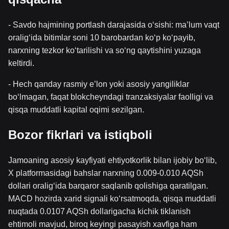
- Savdo hajmining portlash darajasida o‘sishi: ma’lum vaqt
oralig‘ida bitimlar soni 10 barobardan ko‘p ko‘payib,
narxning tezkor ko‘tarilishi va so‘ng qaytishini yuzaga
keltirdi.
- Hech qanday rasmiy e’lon yoki asosiy yangiliklar
bo‘lmagan, faqat blokcheyndagi tranzaksiyalar faolligi va
qisqa muddatli kapital oqimi sezilgan.
Bozor fikrlari va istiqboli
Jamoaning asosiy kayfiyati ehtiyotkorlik bilan ijobiy bo‘lib,
X platformasidagi bahslar narxning 0.009-0.010 AQSh
dollari oralig‘ida barqaror saqlanib qolishiga qaratilgan.
MACD hozirda xarid signali ko‘rsatmoqda, qisqa muddatli
nuqtada 0.0107 AQSh dollarigacha kichik tiklanish
ehtimoli mavjud, biroq keyingi pasayish xavfiga ham