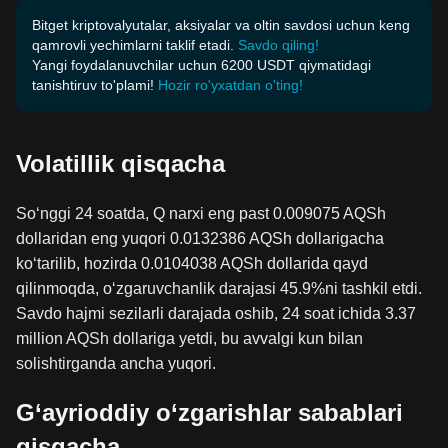
Bitget kriptovalyutalar, aksiyalar va oltin savdosi uchun keng
qamrovli yechimlarni taklif etadi.
Savdo qiling!
Yangi foydalanuvchilar uchun 6200 USDT qiymatidagi
tanishtiruv to'plami!
Hozir ro'yxatdan o'ting!
Volatillik qisqacha
So‘nggi 24 soatda, Q narxi eng past 0.009075 AQSh
dollaridan eng yuqori 0.0132386 AQSh dollarigacha
ko‘tarilib, hozirda 0.0104038 AQSh dollarida qayd
qilinmoqda, o‘zgaruvchanlik darajasi 45.9%ni tashkil etdi.
Savdo hajmi sezilarli darajada oshib, 24 soat ichida 3.37
million AQSh dollariga yetdi, bu avvalgi kun bilan
solishtirganda ancha yuqori.
G‘ayrioddiy o‘zgarishlar sabablari
qisqacha