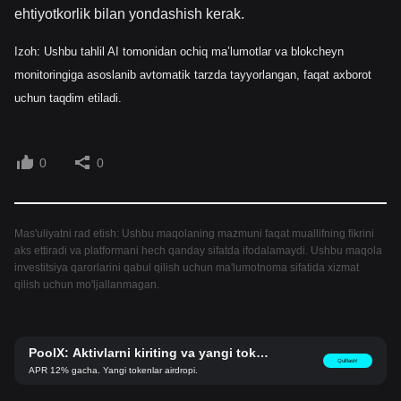
ehtiyotkorlik bilan yondashish kerak.
Izoh: Ushbu tahlil AI tomonidan ochiq ma’lumotlar va blokcheyn
monitoringiga asoslanib avtomatik tarzda tayyorlangan, faqat axborot
uchun taqdim etiladi.
0
0
Mas'uliyatni rad etish: Ushbu maqolaning mazmuni faqat muallifning fikrini
aks ettiradi va platformani hech qanday sifatda ifodalamaydi. Ushbu maqola
investitsiya qarorlarini qabul qilish uchun ma'lumotnoma sifatida xizmat
qilish uchun mo'ljallanmagan.
PoolX: Aktivlarni kiriting va yangi tokenl
Qulflash!
ar oling.
APR 12% gacha. Yangi tokenlar airdropi.