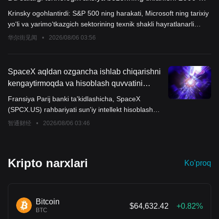
yildagi pufakning eng yuqori nuqtasiga hayratlanarli
Krinsky ogohlantirdi: S&P 500 ning harakati, Microsoft ning tarixiy
darajada o‘xshaydi
yo‘li va yarimo‘tkazgich sektorining texnik shakli hayratlanarli
o‘xshashlikka ega. U ushbu reboundning 50 kunlik o‘rtacha
华尔街见闻
•
2026/08/06 03:56
chiziqda to‘xtash ehtimoli yuqori deb hisoblaydi, va shunda zarar
ko‘rgan investorlar sotuvchiga aylanadi. Bozorning mohiyati,
haqiqatdan ham bull market emas, balki mavjud mablag‘larning
SpaceX aqldan ozgancha ishlab chiqarishni
"stulchani egallash" rotatsiyasi; texnologiya aksiyalarining
kengaytirmoqda va hisoblash quvvatini
energiyasi tugagach, davom ettirish uchun kuch yetishmaydi.
yutmoqda! 2027-yilda GPU yetishmovchiligi
Fransiya Parij banki ta'kidlashicha, SpaceX
haqida yana xavotirlar paydo bo‘ldi: BNP
(SPCX.US) rahbariyati sun'iy intellekt hisoblash
Paribas CoreWeave (CRWV.US), Nebius
quvvatini kengaytirish va bulutli xizmatlar orqali
智通财经
•
2026/08/06 03:46
(NBIS.US) va Oracle (ORCL.US) eng katta
monetizatsiya qilish haqidagi fikrlari butun AI
potentsial g‘oliblar bo‘lishi mumkin deb
infratuzilmasi ekotizimiga keng ta’sir
ko‘rsatmoqda.
hisoblaydi
Kripto narxlari
Ko'proq
Bitcoin
$64,632.42
+0.82%
BTC