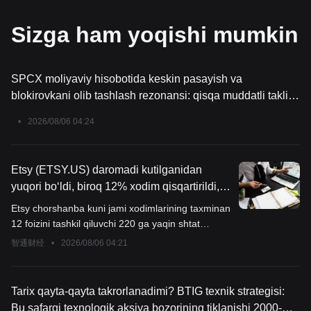
Sizga ham yoqishi mumkin
SPCX moliyaviy hisobotida keskin pasayish va
blokirovkani olib tashlash rezonansi: qisqa muddatli taklif
zarbasi ostidagi uzoq muddatli o‘sish mantiqi, savdo
•
2026/08/06 04:24
imkoniyati keldimi? [Texnik analiz asosida to‘liq savdo
nuqtalari sharhi]
Etsy (ETSY.US) daromadi kutilganidan
yuqori bo‘ldi, biroq 12% xodim qisqartirildi,
yangi bosh direktor “o‘sish uchun qayta
Etsy chorshanba kuni jami xodimlarining taxminan
tuzilmoqda” dedi
12 foizini tashkil qiluvchi 220 ga yaqin shtat
qisqartirilishini e'lon qildi. Bu qaror tashkilot
智通财经
•
2026/08/06 04:21
tuzilmasini soddalashtirish va tobora kuchayib
borayotgan elektron savdo raqobatida
innovatsiyalarni tezlashtirish maqsadida qabul
Tarix qayta-qayta takrorlanadimi? BTIG texnik strategisi:
qilindi.
Bu safargi texnologik aksiya bozorining tiklanishi 2000-