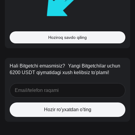
Hoziroq savdo qiling
Hali Bitgetchi emasmisiz?
Yangi Bitgetchilar uchun
6200 USDT qiymatidagi xush kelibsiz to'plami!
Hozir ro'yxatdan o'ting