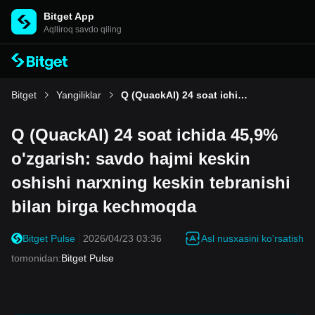
Bitget App
Aqlliroq savdo qiling
Bitget
Yangiliklar
Q (QuackAI) 24 soat ichida 45,9% o'zgarish: savdo hajmi keskin oshishi narxning keskin tebranishi bilan birga kechmoqda
Q (QuackAI) 24 soat ichida 45,9%
o'zgarish: savdo hajmi keskin
oshishi narxning keskin tebranishi
bilan birga kechmoqda
Asl nusxasini ko'rsatish
Bitget Pulse
2026/04/23 03:36
tomonidan
:
Bitget Pulse