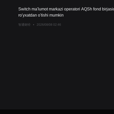
ma'lumotlari bo'yicha umumiy PPI oylik o'sishi 0,22%
Switch ma'lumot markazi operatori AQSh fond birjasi
ro'yxatdan o'tishi mumkin
智通财经
•
2026/08/08 02:46