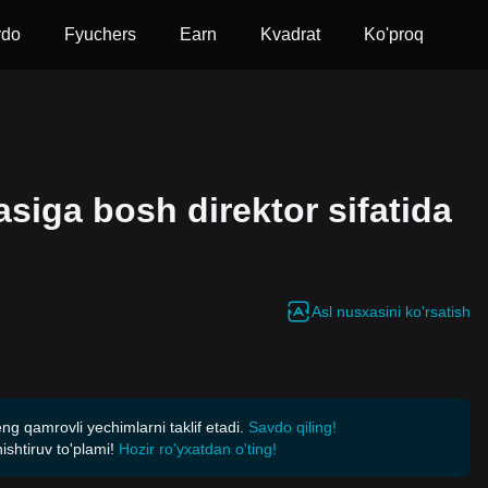
vdo
Fyuchers
Earn
Kvadrat
Ko'proq
siga bosh direktor sifatida
Asl nusxasini ko'rsatish
eng qamrovli yechimlarni taklif etadi.
Savdo qiling!
shtiruv to'plami!
Hozir ro'yxatdan o'ting!