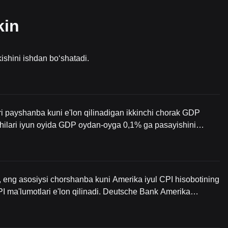
kin
ishini ishdan bo‘shatadi.
i payshanba kuni e'lon qilinadigan ikkinchi chorak GDP
tchilari iyun oyida GDP oydan-oyga 0,1% ga pasayishini
-oyga o'sishini 0,4% darajada saqlab qoladi, biroq pasayish
, eng asosiysi chorshanba kuni Amerika iyul CPI hisobotining
PI ma'lumotlari e'lon qilinadi. Deutsche Bank Amerika
ilar narxi oylik o'sishi 0,15% bo'lishi kutilmoqda (iyun oyida
 bo'lishi kutilmoqda, iyun oyidagi holatga teng. PPI