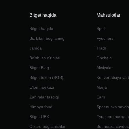
Bitget haqida
Mahsulotlar
Bitget haqida
Spot
Biz bilan bog'laning
Fyuchers
Jamoa
TradFi
Bo'sh ish o'rinlari
Onchain
Bitget Blog
Aksiyalar
Bitget token (BGB)
Konvertatsiya va 
E'lon markazi
Marja
Zahiralar tasdiqi
Earn
Himoya fondi
Spot nusxa savdo
Bitget UEX
Fyuchers nusxa s
O'zaro bog'lanishlar
Bot nusxa savdos