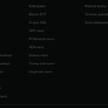
Kalkulyator
Referal dastur
Bitcoin ETF
To'lovlar jadval
Crypto Wiki
Soliq deklarats
XRP narxi
Pi Nerwork narxi
ADA narxi
 markazi
Solana narxi
markazi
Trump coin narxi
si
Dogecoin narxi
i
arxi