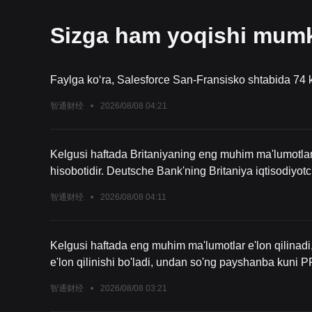
Sizga ham yoqishi mum
Faylga ko‘ra, Salesforce San-Fransisko shtabida 74 k
智通财经
•
2026/08/08 04:21
Kelgusi haftada Britaniyaning eng muhim ma'lumotlar
hisobotidir. Deutsche Bank'ning Britaniya iqtisodiyo
kutmoqda, bu esa 2026 yil ikkinchi chorak GDP oydan
智通财经
•
2026/08/08 04:11
xavfi oshgan.
Kelgusi haftada eng muhim ma'lumotlar e'lon qilinadi
e'lon qilinishi bo'ladi, undan so'ng payshanba kuni P
iqtisodchilarining prognoziga ko'ra, umumiy iste'molch
智通财经
•
2026/08/08 03:21
pasayish 0,42% bo'lgan); core CPI oylik o'sishi 0,26%