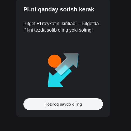
PI-ni qanday sotish kerak
Bitget PI ro'yxatini kiritiadi – Bitgetda
PI-ni tezda sotib oling yoki soting!
Hoziroq savdo qiling