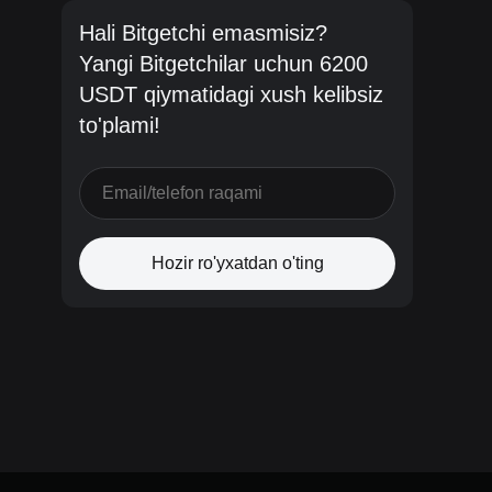
Hali Bitgetchi emasmisiz?
Yangi Bitgetchilar uchun 6200
USDT qiymatidagi xush kelibsiz
to'plami!
Hozir ro'yxatdan o'ting