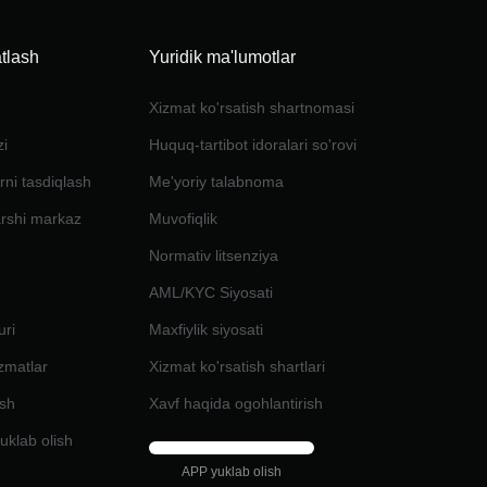
tlash
Yuridik ma'lumotlar
Xizmat ko'rsatish shartnomasi
zi
Huquq-tartibot idoralari so'rovi
rni tasdiqlash
Me'yoriy talabnoma
arshi markaz
Muvofiqlik
Normativ litsenziya
AML/KYC Siyosati
uri
Maxfiylik siyosati
izmatlar
Xizmat ko'rsatish shartlari
ash
Xavf haqida ogohlantirish
uklab olish
APP yuklab olish