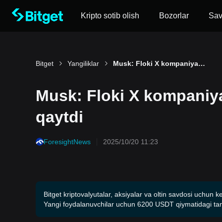
Kripto sotib olish
Bozorlar
Sa
Bitget
Yangiliklar
Musk: Floki X kompaniyasiga bosh direktor sifatida qaytdi
Musk: Floki X kompaniya
qaytdi
ForesightNews
2025/10/20 11:23
Bitget kriptovalyutalar, aksiyalar va oltin savdosi uchun k
Yangi foydalanuvchilar uchun 6200 USDT qiymatidagi tani