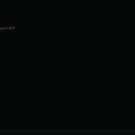
i
iyasi API