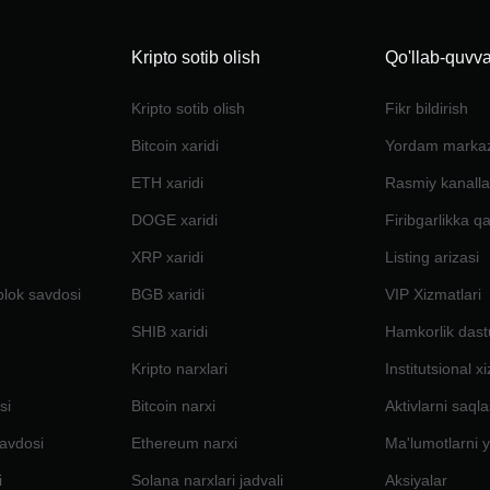
Kripto sotib olish
Qo'llab-quvva
Kripto sotib olish
Fikr bildirish
Bitcoin xaridi
Yordam marka
ETH xaridi
Rasmiy kanalla
DOGE xaridi
Firibgarlikka q
XRP xaridi
Listing arizasi
blok savdosi
BGB xaridi
VIP Xizmatlari
SHIB xaridi
Hamkorlik dast
Kripto narxlari
Institutsional x
si
Bitcoin narxi
Aktivlarni saql
avdosi
Ethereum narxi
Ma'lumotlarni y
i
Solana narxlari jadvali
Aksiyalar