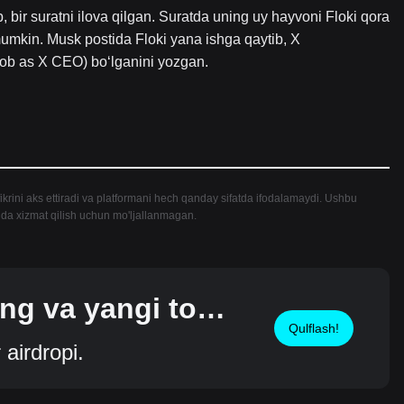
, bir suratni ilova qilgan. Suratda uning uy hayvoni Floki qora
 mumkin. Musk postida Floki yana ishga qaytib, X
 job as X CEO) bo‘lganini yozgan.
krini aks ettiradi va platformani hech qanday sifatda ifodalamaydi. Ushbu
tida xizmat qilish uchun mo'ljallanmagan.
ting va yangi tok
Qulflash!
airdropi.