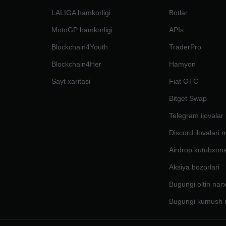
LALIGA hamkorligi
Botlar
MotoGP hamkorligi
APIs
Blockchain4Youth
TraderPro
Blockchain4Her
Hamyon
Sayt xaritasi
Fiat OTC
Bitget Swap
Telegram ilovalar
Discord ilovalari 
Airdrop kutubxona
Aksiya bozorlari
Bugungi oltin narx
Bugungi kumush n