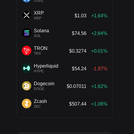
USDC
XRP
$1.03
+1.64%
XRP
Solana
$74.56
+2.64%
SOL
TRON
$0.3274
+0.01%
TRX
Hyperliquid
$54.24
-1.97%
HYPE
Dogecoin
$0.07011
+1.62%
DOGE
Zcash
$507.44
+1.06%
ZEC