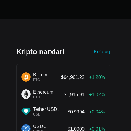
Kripto narxlari
Ko'proq
Bitcoin
$64,961.22
+1.20%
BTC
Ethereum
$1,915.91
+1.02%
ETH
Tether USDt
$0.9994
+0.04%
USDT
USDC
$1.0000
+0.01%