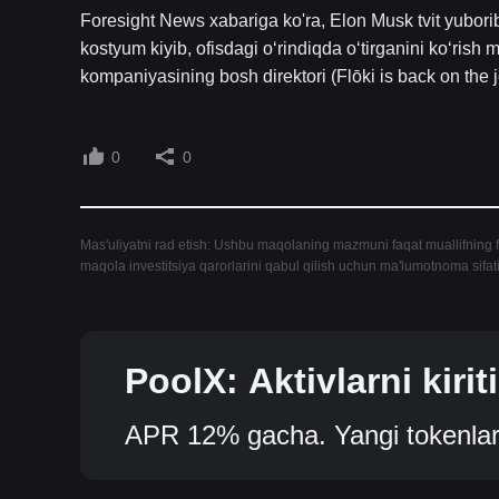
Foresight News xabariga ko'ra, Elon Musk tvit yuborib
kostyum kiyib, ofisdagi o‘rindiqda o‘tirganini ko‘rish
kompaniyasining bosh direktori (Flōki is back on the
0
0
Mas'uliyatni rad etish: Ushbu maqolaning mazmuni faqat muallifning fi
maqola investitsiya qarorlarini qabul qilish uchun ma'lumotnoma sifa
PoolX: Aktivlarni kiri
enlar oling.
APR 12% gacha. Yangi tokenlar 