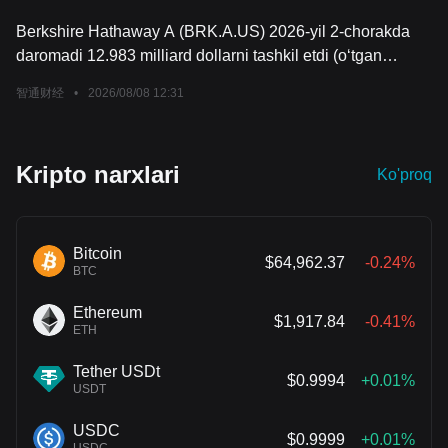
Berkshire Hathaway A (BRK.A.US) 2026-yil 2-chorakda
daromadi 12.983 milliard dollarni tashkil etdi (o‘tgan
yilning shu davrida 9.2515 milliard dollar edi); 2-chorakda
智通财经
•
2026/08/08 12:31
aktsiyadorlar uchun sof foyda 25.667 milliard dollar, o‘tgan
yilning shu davrida esa 12.370 milliard dollar edi. Bundan
tashqari, naqd pul zahiralari 36.47 milliard dollarga tushdi,
Kripto narxlari
Ko'proq
bu birinchi chorakdagi 39.7 milliard dollarga nisbatan
pasaygan. 30-iyun holatiga ko‘ra, kompaniya ega bo‘lgan
fiksirlangan daromadli qimmatli qog‘ozl
Bitcoin
$64,962.37
-0.24%
BTC
Ethereum
$1,917.84
-0.41%
ETH
Tether USDt
$0.9994
+0.01%
USDT
USDC
$0.9999
+0.01%