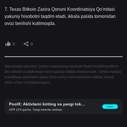
7. Texas Bitkoin Zaxira Qonuni Koordinatsiya Qo'mitasi
yakuniy hisobotni taqdim etadi, ikkala palata tomonidan
ovoz berilishi kutilmoqda.
0
0
Mas'uliyatni rad etish: Ushbu maqolaning mazmuni faqat muallifning fikrini
aks ettiradi va platformani hech qanday sifatda ifodalamaydi. Ushbu maqola
investitsiya qarorlarini qabul qilish uchun ma'lumotnoma sifatida xizmat
qilish uchun mo'ljallanmagan.
PoolX: Aktivlarni kiriting va yangi tokenl
Qulflash!
ar oling.
APR 12% gacha. Yangi tokenlar airdropi.