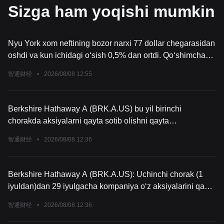
Sizga ham yoqishi mumkin
Nyu York xom neftining bozor narxi 77 dollar chegarasidan
oshdi va kun ichidagi o‘sish 0,5% dan ortdi. Qo‘shimcha
izoh: Xom neft narxi odatda taklif va talabning kutilgan
智通财经
•
2026/08/08 12:55
o‘zgarishlari, geosiyosiy vaziyat, yirik neft ishlab
chiqaruvchi davlatlarning siyosiy o‘zgarishlari hamda
global iqtisodiy tiklanish tezligi kabi ko‘plab omillarning
Berkshire Hathaway A (BRK.A.US) bu yil birinchi
birgalikdagi ta’siri ostida shakllanadi. Qisqa muddatli narx
chorakda aksiyalarni qayta sotib olishni qayta
tebranishlari bozordagi optimistik va pesimist omillar
boshlaganini bildirdi, bu bir yil davomida birinchi martta
aralashuvi natijasidir, kelgusidagi yo‘nalish
智通财经
•
2026/08/08 12:36
sodir bo‘ldi. Bu yil boshida kompaniya bosh direktori Greg
Abel Berkshire qayta sotib olishni boshlaganini, sabab
aksiyalarining "ichki qiymati" bozor narxidan yuqori deb
Berkshire Hathaway A (BRK.A.US): Uchinchi chorak (1
rahbarlar tomonidan baholanganini ta’kidlagan. Juma kuni
iyuldan)dan 29 iyulgacha kompaniya o‘z aksiyalarini qayta
yopilish vaqtida Berkshire aksiyalari bu yil jami 3.8% ga
sotib olish uchun 3.3 milliard dollardan ko‘proq mablag‘
oshgan.
智通财经
•
2026/08/08 12:36
sarfladi.