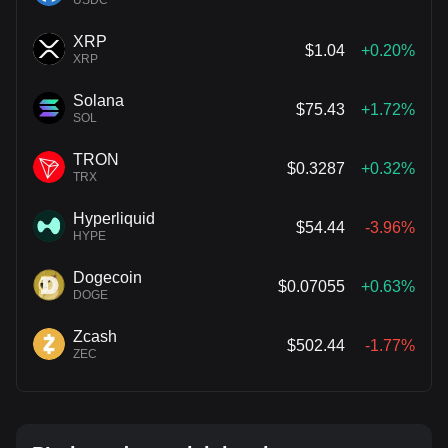
USDC
XRP
$1.04
+0.20%
XRP
Solana
$75.43
+1.72%
SOL
TRON
$0.3287
+0.32%
TRX
Hyperliquid
$54.44
-3.96%
HYPE
Dogecoin
$0.07055
+0.63%
DOGE
Zcash
$502.44
-1.77%
ZEC