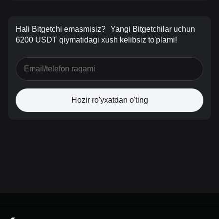
Hali Bitgetchi emasmisiz?
Yangi Bitgetchilar uchun
6200 USDT qiymatidagi xush kelibsiz to'plami!
Hozir ro'yxatdan o'ting