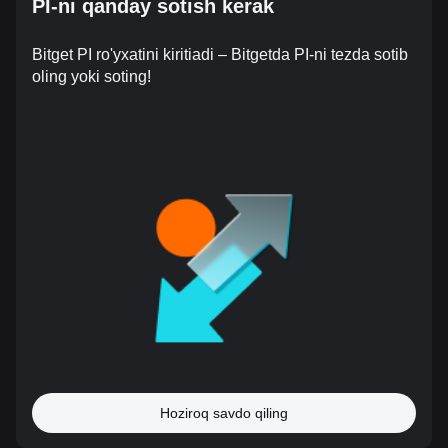
PI-ni qanday sotish kerak
Bitget PI ro'yxatini kiritiadi – Bitgetda PI-ni tezda sotib
oling yoki soting!
Hoziroq savdo qiling