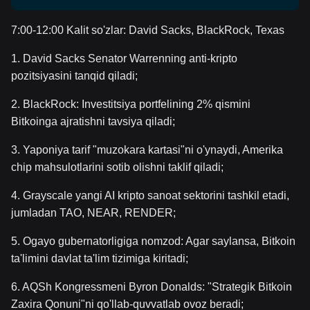
7:00-12:00 Kalit so'zlar: David Sacks, BlackRock, Texas
1. David Sacks Senator Warrenning anti-kripto
pozitsiyasini tanqid qiladi;
2. BlackRock: Investitsiya portfelining 2% qismini
Bitkoinga ajratishni tavsiya qiladi;
3. Yaponiya tarif "muzokara kartasi"ni o'ynaydi, Amerika
chip mahsulotlarini sotib olishni taklif qiladi;
4. Grayscale yangi AI kripto sanoat sektorini tashkil etadi,
jumladan TAO, NEAR, RENDER;
5. Ogayo gubernatorligiga nomzod: Agar saylansa, Bitkoin
ta'limini davlat ta'lim tizimiga kiritadi;
6. AQSh Kongressmeni Byron Donalds: "Strategik Bitkoin
Zaxira Qonuni"ni qo'llab-quvvatlab ovoz beradi;