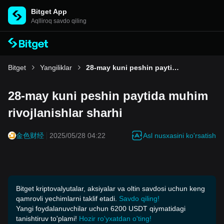
Bitget App
Aqlliroq savdo qiling
Bitget
Yangiliklar
28-may kuni peshin paytida muhim rivojlanishlar sharhi
28-may kuni peshin paytida muhim
rivojlanishlar sharhi
Asl nusxasini ko'rsatish
金色财经
2025/05/28 04:22
Bitget kriptovalyutalar, aksiyalar va oltin savdosi uchun keng
qamrovli yechimlarni taklif etadi.
Savdo qiling!
Yangi foydalanuvchilar uchun 6200 USDT qiymatidagi
tanishtiruv to'plami!
Hozir ro'yxatdan o'ting!