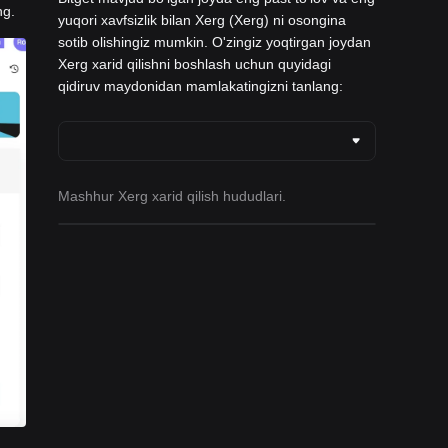
ng.
yuqori xavfsizlik bilan Xerg (Xerg) ni osongina
sotib olishingiz mumkin. O'zingiz yoqtirgan joydan
Xerg xarid qilishni boshlash uchun quyidagi
qidiruv maydonidan mamlakatingizni tanlang:
Mashhur Xerg xarid qilish hududlari.