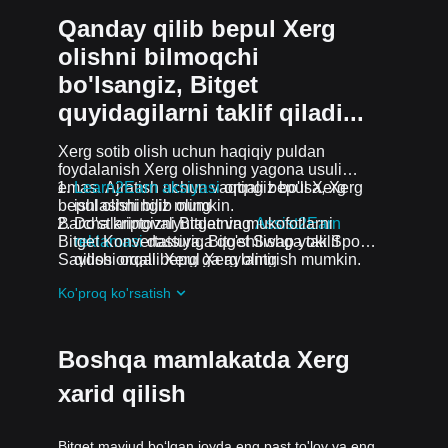
Qanday qilib bepul Xerg
olishni bilmoqchi
bo'lsangiz, Bitget
quyidagilarni taklif qiladi...
Xerg sotib olish uchun haqiqiy puldan
foydalanish Xerg olishning yagona usuli
emas. Ajratish uchun vaqtingiz bo'lsa, Xerg
Learn2Earn aksiyasi
orqali bepul Xerg
bepul olishingiz mumkin.
ishlashni bilib oling
Barcha kriptovalyutalar va mukofotlarni
Do'stlaringizni Bitgetning
Assist2Earn
Bitget Konvertatsiya, Bitget Swap yoki Spot
reklamasi
dasturiga qo'shilishga taklif
Savdosi orqali Xerg ga aylantirish mumkin.
qilish orqali bepul Xerg oling
Davom etayotgan qiyinchiliklar va reklama
Ko'proq ko'rsatish
aksiyalari
guruhiga qo'shilish orqali Xerg
ta airdrop bepul oling
Boshqa mamlakatda Xerg
xarid qilish
Bitget mavjud boʻlgan joyda eng past to'lov va eng