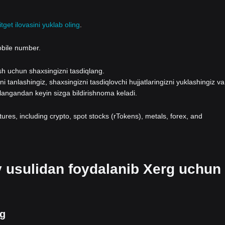
itget ilovasini yuklab oling
.
obile number.
lash uchun shaxsingizni tasdiqlang.
i tanlashingiz, shaxsingizni tasdiqlovchi hujjatlaringizni yuklashingiz va
qlangandan keyin sizga bildirishnoma keladi.
atures, including crypto, spot stocks (rTokens), metals, forex, and
v usulidan foydalanib Xerg uchun
ng