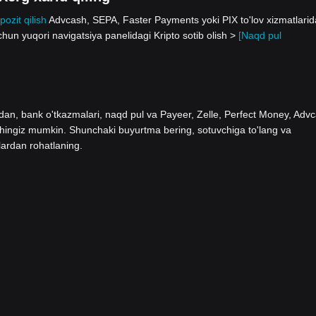
pozit qilish
Advcash, SEPA, Faster Payments yoki PIX to'lov xizmatlari
hun yuqori navigatsiya panelidagi Kripto sotib olish >
[Naqd pul
ladan, bank o'tkazmalari, naqd pul va Payeer, Zelle, Perfect Money, Adv
shingiz mumkin. Shunchaki buyurtma bering, sotuvchiga to'lang va
lardan rohatlaning.