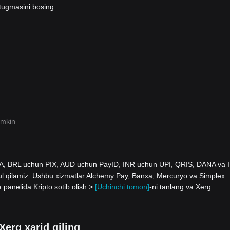
tugmasini bosing.
umkin
 SEPA, BRL uchun PIX, AUD uchun PayID, INR uchun UPI, QRIS, DANA va 
ilamiz. Ushbu xizmatlar Alchemy Pay, Banxa, Mercuryo va Simplex
a panelida Kripto sotib olish >
[Uchinchi tomon]
-ni tanlang va Xerg
 Xerg xarid qiling