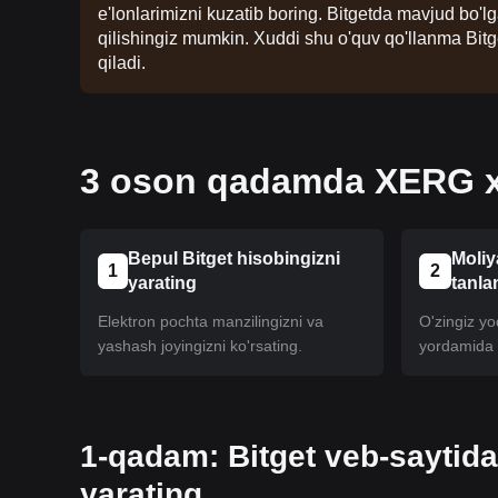
e'lonlarimizni kuzatib boring. Bitgetda mavjud bo'
qilishingiz mumkin. Xuddi shu o'quv qo'llanma Bitg
qiladi.
3 oson qadamda XERG xa
Bepul Bitget hisobingizni
Moliy
1
2
yarating
tanla
Elektron pochta manzilingizni va
O'zingiz yoq
yashash joyingizni ko'rsating.
yordamida h
1-qadam: Bitget veb-saytida
yarating