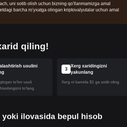
lgach, uni sotib olish uchun bizning qo'llanmamizga amal
etdagi barcha ro'yxatga olingan kriptovalyutalar uchun amal
rid qiling!
alashtirish usulini
Xerg xaridingizni
3
ng
yakunlang
tirgan to'lov usuli
Xerg ni kamida $1 ga sotib oling.
isobingizni to'lang.
 yoki ilovasida bepul hisob