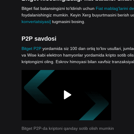
Bitget fiat balansingizni to'ldirish uchun
Fiat mablag'larini de
foydalanishingiz mumkin. Keyin Xerg buyurtmasini berish uc
konvertatsiyasi]
tugmasini bosing.
P2P savdosi
Bitget P2P
yordamida siz 100 dan ortiq to'lov usullari, jum
va Wise kabi elektron hamyonlar yordamida kripto sotib oli
kriptongizni oling. Eskrov himoyasi bilan xavfsiz tranzaksiya
Bitget P2P-da kriptoni qanday sotib olish mumkin