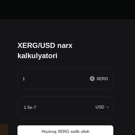
XERG/USD narx
kalkulyatori
XERG
USD
Hoziroq XERG sotib olish