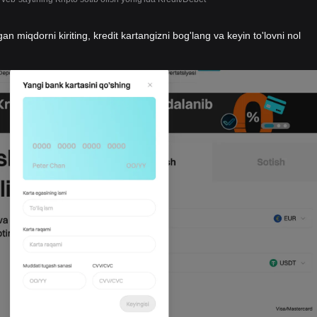
gan miqdorni kiriting, kredit kartangizni bog'lang va keyin to'lovni nol