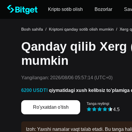
Kripto sotib olish
Bozorlar
Sa
Bosh sahifa
/
Kriptoni qanday sotib olish mumkin
/
Xerg q
Qanday qilib Xerg 
mumkin
Yangilangan:
2026/08/06 05:57:14
(UTC+0)
6200 USDT!
qiymatidagi xush kelibsiz to'plamiga d
Tanga reytingi
Ro'yxatdan o'tish
4.5
Izoh: Yaxshi narsalar vaqt talab etadi. Bu tanga hal