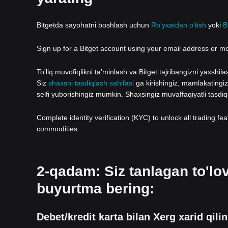
Bitgetda sayohatni boshlash uchun
Ro'yxatdan o'tish
yoki
B
Sign up for a Bitget account using your email address or m
To'liq muvofiqlikni ta'minlash va Bitget tajribangizni yaxshi
Siz
shaxsni tasdiqlash sahifasi
ga kirishingiz, mamlakatingizn
selfi yuborishingiz mumkin. Shaxsingiz muvaffaqiyatli tasdi
Complete identity verification (KYC) to unlock all trading fe
commodities.
2-qadam: Siz tanlagan to'lo
buyurtma bering:
Debet/kredit karta bilan Xerg xarid qili