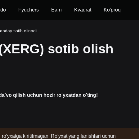
vdo
Fyuchers
Earn
Kvadrat
Ko'proq
anday sotib olinadi
(XERG) sotib olish
a'vo qilish uchun hozir ro'yxatdan o'ting!
i ro'yxatga kiritilmagan. Ro'yxat yangilanishlari uchun