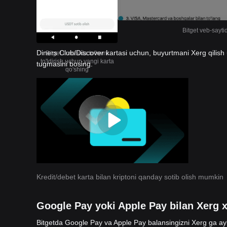
Bitget veb-sayti
Diners Club/Discover kartasi uchun, buyurtmani Xerg qilish 
Bitget ilovasida to'lovni
to'ldirish uchun yangi karta
tugmasini bosing.
qo'shing
Kredit/debet karta bilan kriptoni qanday sotib olish mumkin
Google Pay yoki Apple Pay bilan Xerg x
Bitgetda Google Pay va Apple Pay balansingizni Xerg ga ayl