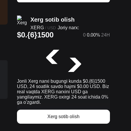
Xerg sotib olish
XERG
Joriy narx:
/
USD
$0.{6}1500
0
0.00%
24H
Jonli Xerg narxi bugungi kunda $0.{​6}1500
USD, 24 soatlik savdo hajmi $0.00 USD. Biz
real vaqtda XERG narxini USD ga
yangilaymiz. XERG oxirgi 24 soat ichida 0%
ga o'zgardi.
Xerg sotib olish