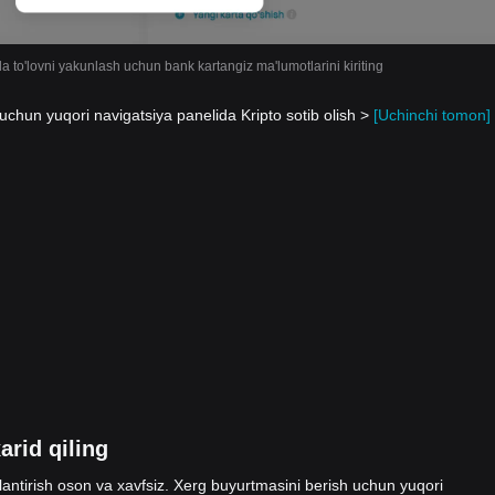
da to'lovni yakunlash uchun bank kartangiz ma'lumotlarini kiriting
uchun yuqori navigatsiya panelida Kripto sotib olish >
[Uchinchi tomon]
arid qiling
antirish oson va xavfsiz. Xerg buyurtmasini berish uchun yuqori