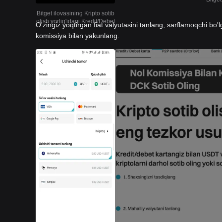
Bitget ilovasining Kripto sotib
olish yorlig'idagi Kredit/Debet
O'zingiz yoqtirgan fiat valyutasini tanlang, sarflamoqchi bo'l
komissiya bilan yakunlang.