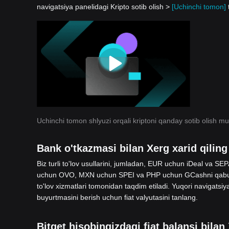
navigatsiya panelidagi Kripto sotib olish >
[Uchinchi tomon]
Uchinchi tomon shlyuzi orqali kriptoni qanday sotib olish m
Bank o'tkazmasi bilan Xerg xarid qiling
Biz turli to'lov usullarini, jumladan, EUR uchun iDeal va
uchun OVO, MXN uchun SPEI va PHP uchun GCashni qabul q
to'lov xizmatlari tomonidan taqdim etiladi. Yuqori navigatsiy
buyurtmasini berish uchun fiat valyutasini tanlang.
Bitget hisobingizdagi fiat balansi bilan