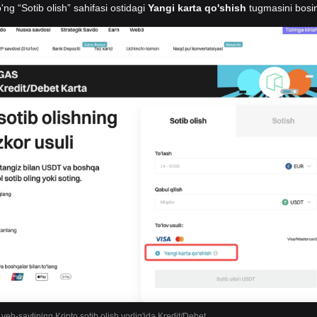
'ng “Sotib olish” sahifasi ostidagi
Yangi karta qo'shish
tugmasini bosi
 veb-saytining Kripto sotib olish yorlig'ida Kredit/Debet