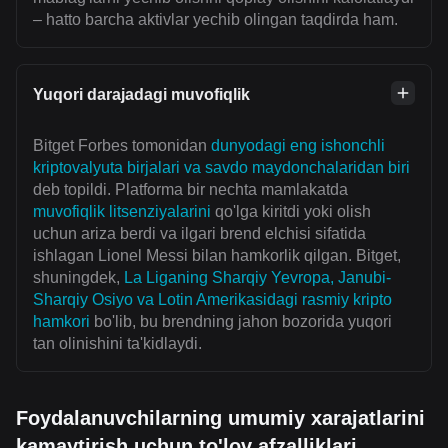
– hatto barcha aktivlar yechib olingan taqdirda ham.
Yuqori darajadagi muvofiqlik
Bitget Forbes tomonidan
dunyodagi eng ishonchli
kriptovalyuta birjalari va savdo maydonchalaridan biri
deb topildi. Platforma bir nechta mamlakatda
muvofiqlik litsenziyalarini
qo'lga kiritdi yoki olish
uchun ariza berdi va ilgari brend elchisi sifatida
ishlagan Lionel Messi bilan hamkorlik qilgan. Bitget,
shuningdek,
La Liganing Sharqiy Yevropa, Janubi-
Sharqiy Osiyo va Lotin Amerikasidagi rasmiy kripto
hamkori
bo'lib, bu brendning jahon bozorida yuqori
tan olinishini ta'kidlaydi.
Foydalanuvchilarning umumiy xarajatlarini
kamaytirish uchun to'lov afzalliklari