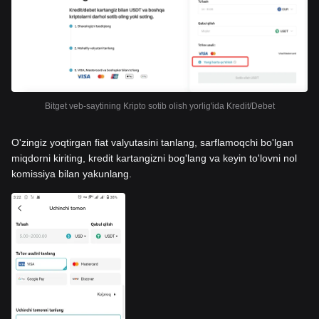
Bitget veb-saytining Kripto sotib olish yorlig'ida Kredit/Debet
O'zingiz yoqtirgan fiat valyutasini tanlang, sarflamoqchi bo'lgan
miqdorni kiriting, kredit kartangizni bog'lang va keyin to'lovni nol
komissiya bilan yakunlang.