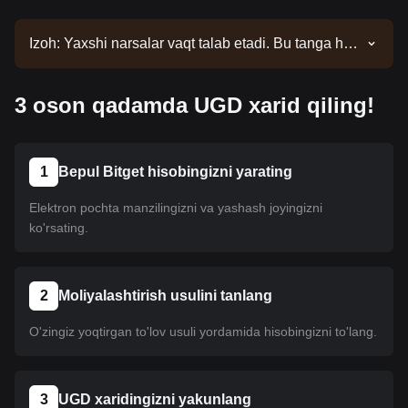
Izoh: Yaxshi narsalar vaqt talab etadi. Bu tanga hali
ro'yxatga kiritilmagan. Ro'yxat yangilanishlari uchun
e'lonlarimizni kuzatib boring. Bitgetda mavjud
3 oson qadamda UGD xarid qiling!
bo'lgach, uni sotib olish uchun bizning
qo'llanmamizga amal qilishingiz mumkin. Xuddi shu
o'quv qo'llanma Bitgetdagi barcha ro'yxatga olingan
kriptovalyutalar uchun amal qiladi.
1
Bepul Bitget hisobingizni yarating
Elektron pochta manzilingizni va yashash joyingizni
ko'rsating.
2
Moliyalashtirish usulini tanlang
O'zingiz yoqtirgan to'lov usuli yordamida hisobingizni to'lang.
3
UGD xaridingizni yakunlang