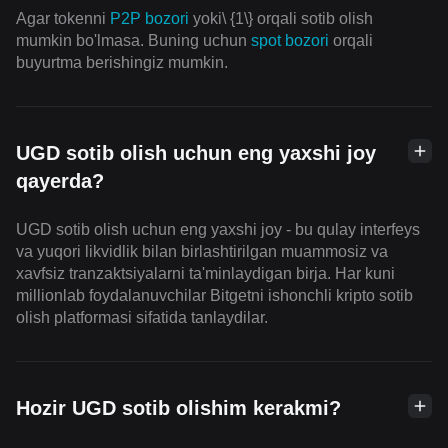
Agar tokenni
P2P bozori
yoki\ {1\} orqali sotib olish
mumkin bo'lmasa. Buning uchun
spot bozori
orqali
buyurtma berishingiz mumkin.
UGD sotib olish uchun eng yaxshi joy
qayerda?
UGD sotib olish uchun eng yaxshi joy - bu qulay interfeys
va yuqori likvidlik bilan birlashtirilgan muammosiz va
xavfsiz tranzaktsiyalarni ta'minlaydigan birja. Har kuni
millionlab foydalanuvchilar Bitgetni ishonchli kripto sotib
olish platformasi sifatida tanlaydilar.
Hozir UGD sotib olishim kerakmi?