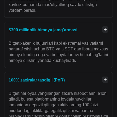
xavfsizroq hamda mas'uliyatliroq savdo qilishga
yordam beradi.
$300 millionlik himoya jamg'armasi
Bitget xakerlik hujumlari kabi ekstremal vaziyatlarni
bartaraf etish uchun BTC va USDT dan iborat maxsus
himoya fondiga ega va bu foydalanuvchi mablag'larini
himoya qilishni yanada kuchaytiradi.
100% zaxiralar tasdig'i (PoR)
Bitget har oyda yangilangan zaxira hisobotlarini e'lon
qiladi, bu esa platformaning foydalanuvchilar
tomonidan depozit qilingan aktivlarning 100 foizi
miqdoridagi aktiklarga egalik qilishi va barcha
mablag'larni yechib olishni qoplay olishini kafolatlaydi