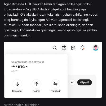
Agar Bitgetda UGD xarid qilishni tanlagan bo'lsangiz, to'lov
tugagandan so'ng UGD darhol Bitget spot hisobingizga
o'tkaziladi. O'z aktivlaringizni tekshirish uchun sahifaning yuqori
o'ng burchagida joylashgan Aktivlar tugmasini bosishingiz
mumkin. Bundan tashqari, siz ularni sotib olishingiz, depozit
qilishingiz, konvertatsiya qilishingiz, savdo qilishingiz va yechib
olishingiz mumkin.
Aktivlaringizni tekshiring