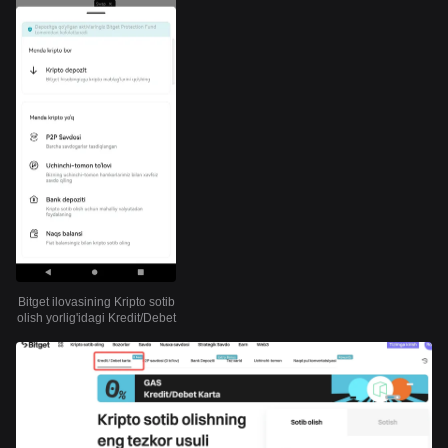
Bitget ilovasining Kripto sotib
olish yorlig'idagi Kredit/Debet