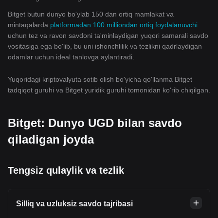
Bitget butun dunyo bo'ylab 150 dan ortiq mamlakat va
mintaqalarda
platformadan 100 milliondan ortiq foydalanuvchi
uchun tez va ravon savdoni ta'minlaydigan yuqori samarali savdo
vositasiga ega bo'lib, bu uni ishonchlilik va tezlikni qadrlaydigan
odamlar uchun ideal tanlovga aylantiradi.
Yuqoridagi kriptovalyuta sotib olish bo'yicha qo'llanma Bitget
tadqiqot guruhi va Bitget yuridik guruhi tomonidan ko'rib chiqilgan.
Bitget: Dunyo UGD bilan savdo
qiladigan joyda
Tengsiz qulaylik va tezlik
Silliq va uzluksiz savdo tajribasi