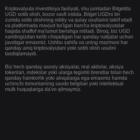
Kriptovalyuta investitsiya faoliyati, shu jumladan Bitgetda
UGD sotib olish, bozor xavfi ostida. Bitget UGDni bir
zumda sotib olishning oddiy va qulay usullarini taklif etadi
va platformada mavjud bo'lgan barcha kriptovalyutalar
haqida shaffof ma'lumot berishga intiladi. Biroq, biz UGD
xaridingizdan kelib chiqadigan har qanday natijalar uchun
javobgar emasmiz. Ushbu sahifa va uning mazmuni har
qanday aniq kriptovalyutani yoki sotib olish usulini
tasdiqlamaydi.
Biz hech qanday asosiy aksiyalar, real aktivlar, aksiya
tokenlari, indekslar yoki ularga tegishli brendlar bilan hech
qanday hamkorlik yoki aloqalarga ega emasmiz hamda
uchinchi tomonlarning savdo belgilari yoki intellektual
mulk huquqlariga da'vo qilmaymiz.