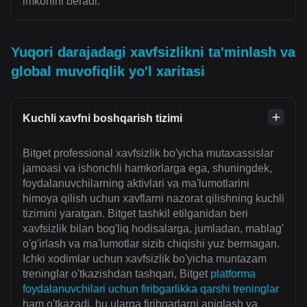
imkonini beradi.
Yuqori darajadagi xavfsizlikni ta'minlash va
global muvofiqlik yo'l xaritasi
Kuchli xavfni boshqarish tizimi
Bitget professional xavfsizlik bo'yicha mutaxassislar
jamoasi va ishonchli hamkorlarga ega, shuningdek,
foydalanuvchilarning aktivlari va ma'lumotlarini
himoya qilish uchun xavflarni nazorat qilishning kuchli
tizimini yaratgan. Bitget tashkil etilganidan beri
xavfsizlik bilan bog'liq hodisalarga, jumladan, mablag'
o'g'irlash va ma'lumotlar sizib chiqishi yuz bermagan.
Ichki xodimlar uchun xavfsizlik bo'yicha muntazam
treninglar o'tkazishdan tashqari, Bitget
platforma
foydalanuvchilari uchun firibgarlikka qarshi treninglar
ham o'tkazadi, bu ularga firibgarlarni aniqlash va