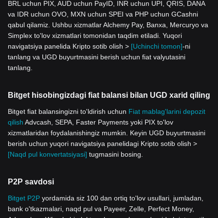
BRL uchun PIX, AUD uchun PayID, INR uchun UPI, QRIS, DANA
va IDR uchun OVO, MXN uchun SPEI va PHP uchun GCashni
qabul qilamiz. Ushbu xizmatlar Alchemy Pay, Banxa, Mercuryo va
Simplex to'lov xizmatlari tomonidan taqdim etiladi. Yuqori
navigatsiya panelida Kripto sotib olish >
[Uchinchi tomon]
-ni
tanlang va UGD buyurtmasini berish uchun fiat valyutasini
tanlang.
Bitget hisobingizdagi fiat balansi bilan UGD xarid qiling
Bitget fiat balansingizni to'ldirish uchun
Fiat mablag'larini depozit
qilish
Advcash, SEPA, Faster Payments yoki PIX to'lov
xizmatlaridan foydalanishingiz mumkin. Keyin UGD buyurtmasini
berish uchun yuqori navigatsiya panelidagi Kripto sotib olish >
[Naqd pul konvertatsiyasi]
tugmasini bosing.
P2P savdosi
Bitget P2P
yordamida siz 100 dan ortiq to'lov usullari, jumladan,
bank o'tkazmalari, naqd pul va Payeer, Zelle, Perfect Money,