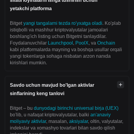
sifatli loyihalarni ishga tushirish uchun
yetakchi platforma
Bitget
yangi tangalarni tezda ro'yxatga oladi
. Ko'plab
istiqbolli va mashhur kriptovalyutalar jamoalari
boshlang'ich listing uchun Bitgetni tanlaydilar.
Foydalanuvchilar
Launchpool
,
PoolX
, va
Onchain
kabi platformalarda mayning va boshqa usullar orqali
yangi tokenlarga sohaga nisbatan arzon narxda
kirishlari mumkin.
Savdo uchun mavjud bo'lgan aktivlar
sinflarining keng tanlovi
Bitget – bu
dunyodagi birinchi universal birja (UEX)
bo'lib, u nafaqat kriptovalyutalar, balki
an'anaviy
moliyaviy aktivlar
, masalan,
aksiyalar
, oltin, valyutalar,
indekslar va xomashyo tovarlari bilan savdo qilish