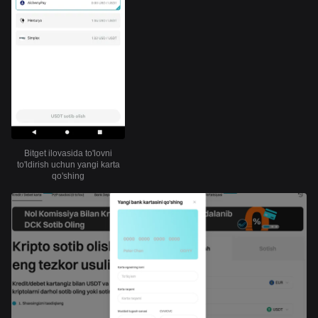
Bitget ilovasida to'lovni
to'ldirish uchun yangi karta
qo'shing