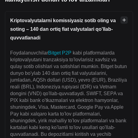
Kriptovalyutalarni komissiyasiz sotib oling va
soting – 140 dan ortiq fiat valyutalari qo'llab-
quvvatlanadi
Foydalanuvchilar
Bitget P2P
kabi platformalarda
kriptovalyutani tranzaksiya to'lovlarisiz xavfsiz va
qulay sotib olishlari va sotishlari mumkin. Bitget butun
dunyo bo'ylab 140 dan ortiq fiat valyutalarini,
jumladan, AQSh dollari (USD), yevro (EUR), Braziliya
reali (BRL), Indoneziya rupiyasi (IDR) va Vetnam
dongini (VND) qo'llab-quvvatlaydi. SWIFT, SEPA va
PIX kabi bank o'tkazmalari va elektron hamyonlar,
shuningdek, Visa, Mastercard, Google Pay va Apple
Pay kabi xalqaro karta to'lov platformalari,
shuningdek, yirik mahalliy to'lov platformalari va bank
kartalari kabi keng ko'lamli to'lov usullari qo'llab-
quvvatlanadi. Bu depozitlarni kiritish va yechib