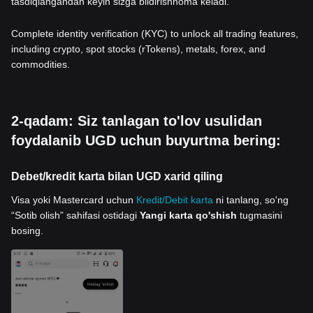
tasdiqlangandan keyin sizga bildirishnoma keladi.
Complete identity verification (KYC) to unlock all trading features,
including crypto, spot stocks (rTokens), metals, forex, and
commodities.
2-qadam: Siz tanlagan to'lov usulidan
foydalanib UGD uchun buyurtma bering:
Debet/kredit karta bilan UGD xarid qiling
Visa yoki Mastercard uchun
Kredit/Debit karta
ni tanlang, so'ng
“Sotib olish” sahifasi ostidagi
Yangi karta qo'shish
tugmasini
bosing.