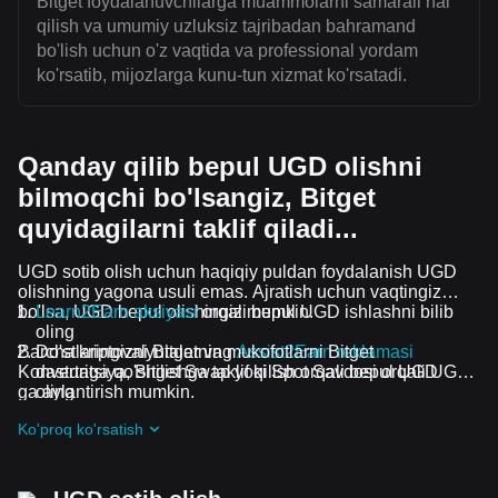
Bitget foydalanuvchilarga muammolarni samarali hal
qilish va umumiy uzluksiz tajribadan bahramand
bo'lish uchun o'z vaqtida va professional yordam
ko'rsatib, mijozlarga kunu-tun xizmat ko'rsatadi.
Qanday qilib bepul UGD olishni
bilmoqchi bo'lsangiz, Bitget
quyidagilarni taklif qiladi...
UGD sotib olish uchun haqiqiy puldan foydalanish UGD
olishning yagona usuli emas. Ajratish uchun vaqtingiz
bo'lsa, UGD bepul olishingiz mumkin.
Learn2Earn aksiyasi
orqali bepul UGD ishlashni bilib
oling
Barcha kriptovalyutalar va mukofotlarni Bitget
Do'stlaringizni Bitgetning
Assist2Earn reklamasi
Konvertatsiya, Bitget Swap yoki Spot Savdosi orqali UGD
dasturiga qo'shilishga taklif qilish orqali bepul UGD
ga aylantirish mumkin.
oling
Davom etayotgan qiyinchiliklar va reklama aksiyalari
Ko'proq ko'rsatish
guruhiga qo'shilish orqali UGD ta airdrop bepul oling