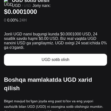
UGD sotib olish
UGD
Joriy narx:
/
USD
$0.0001000
0
0.00%
24H
Jonli UGD narxi bugungi kunda $0.0001000 USD, 24
soatlik savdo hajmi $0.00 USD. Biz real vaqtda UGD
narxini USD ga yangilaymiz. UGD oxirgi 24 soat ichida 0%
ga o'zgardi.
UGD sotib olish
Boshqa mamlakatda UGD xarid
qilish
Bitget mavjud boʻlgan joyda eng past to'lov va eng yuqori
xavfsizlik bilan UGD (UGD) ni osongina sotib olishingiz mumkin.