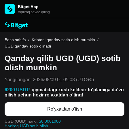
Bitget App
Aqlliroq savdo qiling
Bosh sahifa
/
Kriptoni qanday sotib olish mumkin
/
UGD qanday sotib olinadi
Qanday qilib UGD (UGD) sotib
olish mumkin
Yangilangan:
2026/08/09 01:05:08
(UTC+0)
6200 USDT!
qiymatidagi xush kelibsiz to'plamiga da'vo
qilish uchun hozir ro'yxatdan o'ting!
Ro'yxatdan o'tish
UGD (UGD) narxi:
$0.0001000
Hoziroq UGD sotib olish