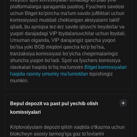
platformalarga qaraganda pastroq. Fyuchers savdosi
uchun Bitget ko'pincha ma'lum savdo juftliklari uchun
komissiyasiz muddati cheklangan aksiyalarni taklif
qiladi, bu ayniqsa tez-tez savdo qiluvchi treyderlar va
yuqori darajadagi VIP foydalanuvchilar uchun foydali.
Umuman olganda, VIP darajangiz qancha yuqori
bo'lsa yoki BGB miqdori qancha ko'p bo'lsa,
tranzaksiya komissiyasi bo'yicha chegirmalaringiz
shuncha yuqori bo'ladi. Spot va fyuchers komissiya
stavkalari haqida to'liq ma'lumotni
Bitget komissiyalari
haqida rasmiy umumiy ma'lumotdan
topishingiz
mumkin.
Bepul depozit va past pul yechib olish
komissiyalari
Kriptovalyutani depozit qilish vaqtida o'tkazma uchun
blokcheyn asosiy tarmog'iga gaz to'lovlarini