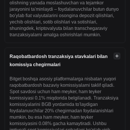
olishning yanada moslashuvchan va tejamkor
jarayonini ta'minlaydi – foydalanuvchilar butun dunyo
bo'ylab fiat valyutalarini osongina depozit qilishlari,
yechib olishlari, sotib olishlari va sotishlari,
shuningdek, kriptovalyuta bilan transchegaraviy
tranzaksiyalarni amalga oshirishlari mumkin.
Raqobatbardosh tranzaksiya stavkalari bilan
komissiya chegirmalari
Bitget boshqa asosiy platformalarga nisbatan yuqori
raqobatbardosh bazaviy komissiyalarni taklif qiladi.
Spot savdosi uchun ham meyker, ham teyker
komissiyasi 0.1% miqdorida belgilanadi. Tranzaksiya
komissiyalarini BGB yordamida to'laydigan
foydalanuvchilar 20% chegirmadan foydalanishlari
mumkin, bu esa ham meyker, ham teyker
komissiyasini 0.08% gacha kamaytiradi. Ushbu
imtiyozli spot komissiyalari sohadagi ko'plab yirik