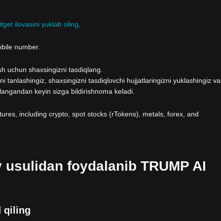
itget ilovasini yuklab oling
.
obile number.
lash uchun shaxsingizni tasdiqlang.
i tanlashingiz, shaxsingizni tasdiqlovchi hujjatlaringizni yuklashingiz va
qlangandan keyin sizga bildirishnoma keladi.
atures, including crypto, spot stocks (rTokens), metals, forex, and
ov usulidan foydalanib TRUMP AI
 qiling