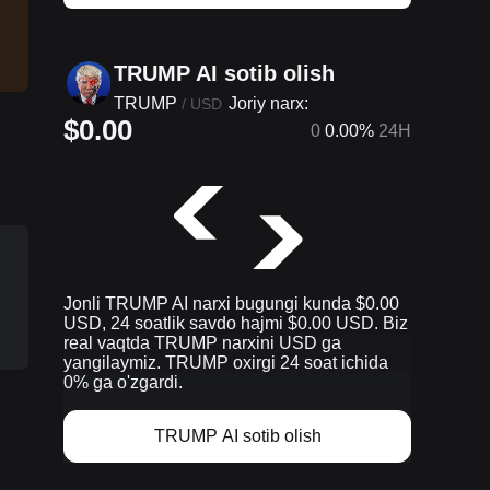
TRUMP AI sotib olish
TRUMP
Joriy narx:
/
USD
$0.00
0
0.00%
24H
Jonli TRUMP AI narxi bugungi kunda $0.00
USD, 24 soatlik savdo hajmi $0.00 USD. Biz
real vaqtda TRUMP narxini USD ga
yangilaymiz. TRUMP oxirgi 24 soat ichida
0% ga o'zgardi.
TRUMP AI sotib olish