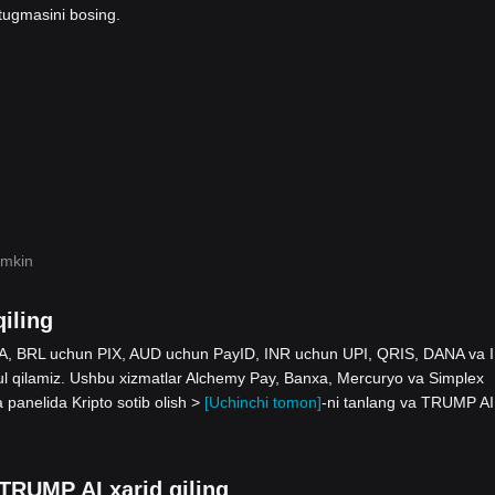
tugmasini bosing.
umkin
iling
 SEPA, BRL uchun PIX, AUD uchun PayID, INR uchun UPI, QRIS, DANA va 
ilamiz. Ushbu xizmatlar Alchemy Pay, Banxa, Mercuryo va Simplex
a panelida Kripto sotib olish >
[Uchinchi tomon]
-ni tanlang va TRUMP AI
n TRUMP AI xarid qiling