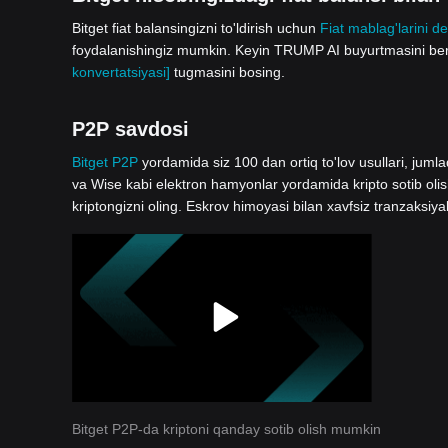
Bitget fiat balansingizni to'ldirish uchun
Fiat mablag'larini de
foydalanishingiz mumkin. Keyin TRUMP AI buyurtmasini beris
konvertatsiyasi]
tugmasini bosing.
P2P savdosi
Bitget P2P
yordamida siz 100 dan ortiq to'lov usullari, jum
va Wise kabi elektron hamyonlar yordamida kripto sotib oli
kriptongizni oling. Eskrov himoyasi bilan xavfsiz tranzaksiya
Bitget P2P-da kriptoni qanday sotib olish mumkin