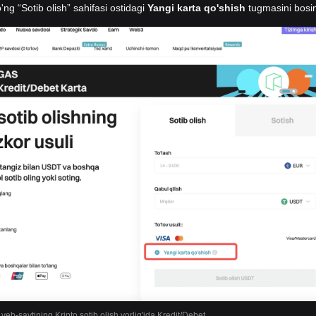
'ng “Sotib olish” sahifasi ostidagi
Yangi karta qo'shish
tugmasini bosi
 veb-saytining Kripto sotib olish yorlig'ida Kredit/Debet