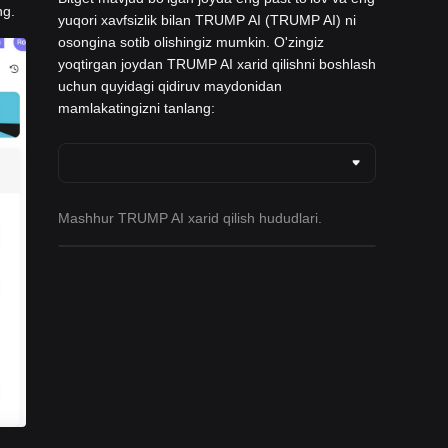
ng.
yuqori xavfsizlik bilan TRUMP AI (TRUMP AI) ni
osongina sotib olishingiz mumkin. O'zingiz
yoqtirgan joydan TRUMP AI xarid qilishni boshlash
uchun quyidagi qidiruv maydonidan
mamlakatingizni tanlang:
Mashhur TRUMP AI xarid qilish hududlari.