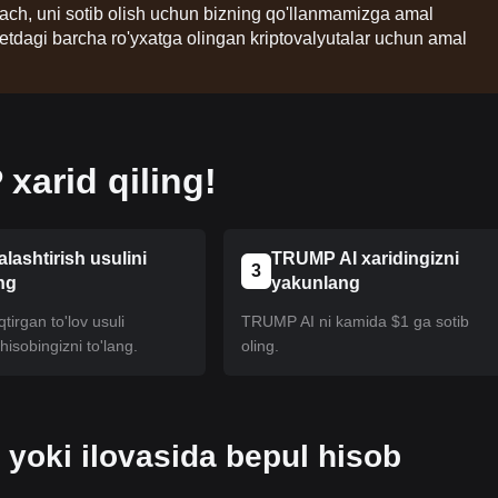
lgach, uni sotib olish uchun bizning qo'llanmamizga amal
etdagi barcha ro'yxatga olingan kriptovalyutalar uchun amal
arid qiling!
alashtirish usulini
TRUMP AI xaridingizni
3
ng
yakunlang
tirgan to'lov usuli
TRUMP AI ni kamida $1 ga sotib
isobingizni to'lang.
oling.
 yoki ilovasida bepul hisob