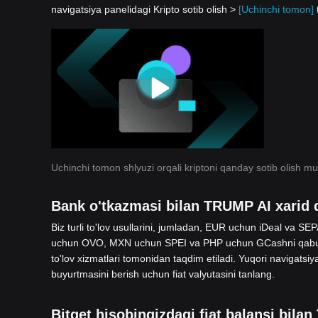
navigatsiya panelidagi Kripto sotib olish >
[Uchinchi tomon]
Uchinchi tomon shlyuzi orqali kriptoni qanday sotib olish m
Bank o'tkazmasi bilan TRUMP AI xarid q
Biz turli to'lov usullarini, jumladan, EUR uchun iDeal va
uchun OVO, MXN uchun SPEI va PHP uchun GCashni qabul q
to'lov xizmatlari tomonidan taqdim etiladi. Yuqori navigatsiy
buyurtmasini berish uchun fiat valyutasini tanlang.
Bitget hisobingizdagi fiat balansi bila