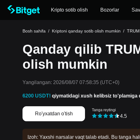
Kripto sotib olish
Bozorlar
Sa
Bosh sahifa
/
Kriptoni qanday sotib olish mumkin
/
TRUMP 
Qanday qilib TRUM
olish mumkin
Yangilangan:
2026/08/07 07:58:35
(UTC+0)
6200 USDT!
qiymatidagi xush kelibsiz to'plamiga d
Tanga reytingi
Ro'yxatdan o'tish
4.5
Izoh: Yaxshi narsalar vaqt talab etadi. Bu tanga hal