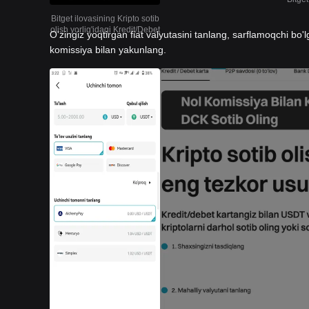
Bitget ilovasining Kripto sotib
olish yorlig'idagi Kredit/Debet
O'zingiz yoqtirgan fiat valyutasini tanlang, sarflamoqchi bo'l
komissiya bilan yakunlang.