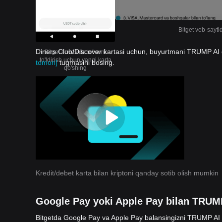
Bitget veb-sayti
Diners Club/Discover kartasi uchun, buyurtmani TRUMP AI qi
Bitget ilovasida to'lovni
to'ldirish uchun yangi karta
tomon]
tugmasini bosing.
qo'shing
Kredit/debet karta bilan kriptoni qanday sotib olish mumkin
Google Pay yoki Apple Pay bilan TRUMP
Bitgetda Google Pay va Apple Pay balansingizni TRUMP AI g