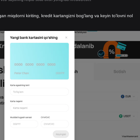
gan miqdorni kiriting, kredit kartangizni bog'lang va keyin to'lovni nol