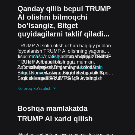
Qanday qilib bepul TRUMP
AI olishni bilmoqchi
bo'lsangiz, Bitget
quyidagilarni taklif qiladi...
TRUMP AI sotib olish uchun haqiqiy puldan
foydalanish TRUMP AI olishning yagona
usuli emas. Ajratish uchun vaqtingiz bo'lsa,
Learn2Earn aksiyasi
orqali bepul TRUMP
TRUMP AI bepul olishingiz mumkin.
AI ishlashni bilib oling
Barcha kriptovalyutalar va mukofotlarni
Do'stlaringizni Bitgetning
Assist2Earn
Bitget Konvertatsiya, Bitget Swap yoki Spot
reklamasi
dasturiga qo'shilishga taklif
Savdosi orqali TRUMP AI ga aylantirish
qilish orqali bepul TRUMP AI oling
mumkin.
Davom etayotgan qiyinchiliklar va reklama
Ko'proq ko'rsatish
aksiyalari
guruhiga qo'shilish orqali
TRUMP AI ta airdrop bepul oling
Boshqa mamlakatda
TRUMP AI xarid qilish
Bitget mavjud boʻlgan joyda eng past to'lov va eng