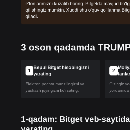
e'lonlarimizni kuzatib boring. Bitgetda mavjud bo'
qilishingiz mumkin. Xuddi shu o'quv qo'llanma Bitg
qiladi.
3 oson qadamda TRUMP x
Bepul Bitget hisobingizni
Moliy
1
2
yarating
tanla
Elektron pochta manzilingizni va
O'zingiz yoq
yashash joyingizni ko'rsating.
yordamida h
1-qadam: Bitget veb-saytida
yarating