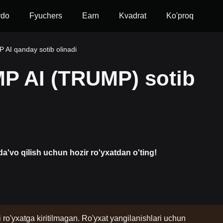
vdo
Fyuchers
Earn
Kvadrat
Ko'proq
AI qanday sotib olinadi
P AI (TRUMP) sotib
a'vo qilish uchun hozir ro'yxatdan o'ting!
i ro'yxatga kiritilmagan. Ro'yxat yangilanishlari uchun