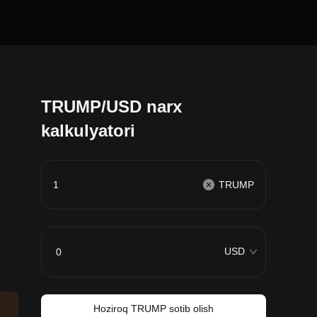
TRUMP/USD narx
kalkulyatori
TRUMP
USD
Hoziroq TRUMP sotib olish