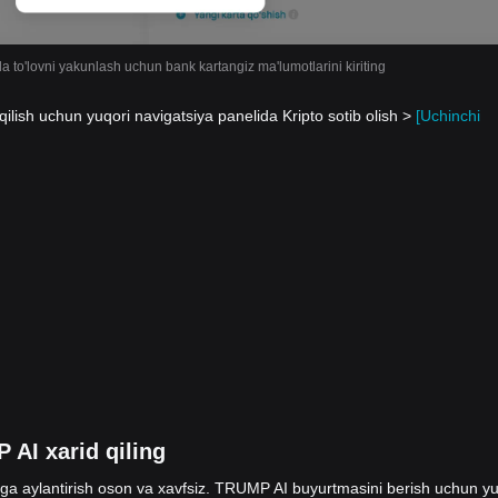
da to'lovni yakunlash uchun bank kartangiz ma'lumotlarini kiriting
lish uchun yuqori navigatsiya panelida Kripto sotib olish >
[Uchinchi
 AI xarid qiling
a aylantirish oson va xavfsiz. TRUMP AI buyurtmasini berish uchun yu