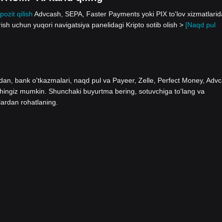
pozit qilish
Advcash, SEPA, Faster Payments yoki PIX to'lov xizmatlari
h uchun yuqori navigatsiya panelidagi Kripto sotib olish >
[Naqd pul
ladan, bank o'tkazmalari, naqd pul va Payeer, Zelle, Perfect Money, Adv
shingiz mumkin. Shunchaki buyurtma bering, sotuvchiga to'lang va
lardan rohatlaning.