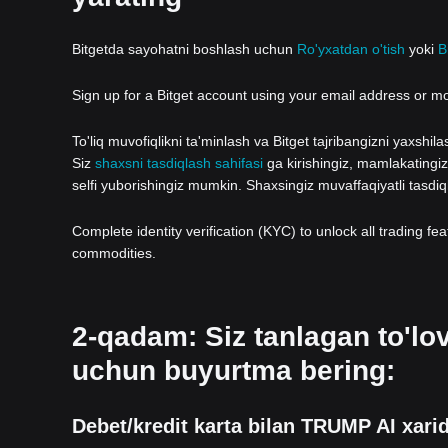
Bitgetda sayohatni boshlash uchun
Ro'yxatdan o'tish
yoki
B
Sign up for a Bitget account using your email address or m
To'liq muvofiqlikni ta'minlash va Bitget tajribangizni yaxshi
Siz
shaxsni tasdiqlash sahifasi
ga kirishingiz, mamlakatingizn
selfi yuborishingiz mumkin. Shaxsingiz muvaffaqiyatli tasdi
Complete identity verification (KYC) to unlock all trading fe
commodities.
2-qadam: Siz tanlagan to'l
uchun buyurtma bering:
Debet/kredit karta bilan TRUMP AI xarid