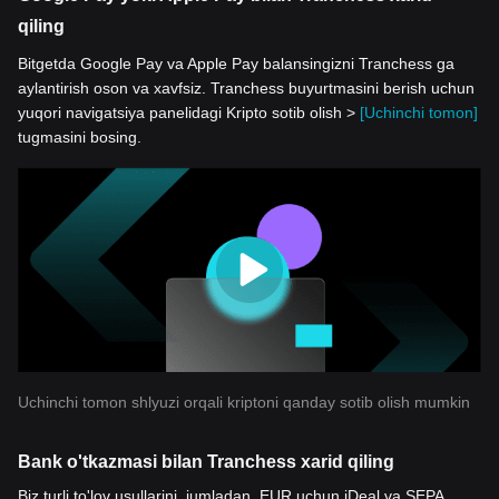
qiling
Bitgetda Google Pay va Apple Pay balansingizni Tranchess ga
aylantirish oson va xavfsiz. Tranchess buyurtmasini berish uchun
yuqori navigatsiya panelidagi Kripto sotib olish >
[Uchinchi tomon]
tugmasini bosing.
Uchinchi tomon shlyuzi orqali kriptoni qanday sotib olish mumkin
Bank o'tkazmasi bilan Tranchess xarid qiling
Biz turli to'lov usullarini, jumladan, EUR uchun iDeal va SEPA,