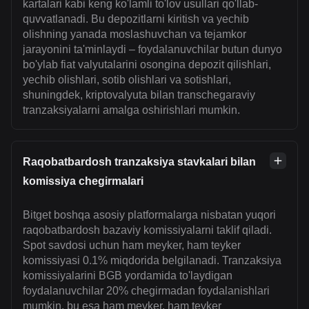
kartalari kabi keng ko'lamli to'lov usullari qo'llab-
quvvatlanadi. Bu depozitlarni kiritish va yechib
olishning yanada moslashuvchan va tejamkor
jarayonini ta'minlaydi – foydalanuvchilar butun dunyo
bo'ylab fiat valyutalarini osongina depozit qilishlari,
yechib olishlari, sotib olishlari va sotishlari,
shuningdek, kriptovalyuta bilan transchegaraviy
tranzaksiyalarni amalga oshirishlari mumkin.
Raqobatbardosh tranzaksiya stavkalari bilan
komissiya chegirmalari
Bitget boshqa asosiy platformalarga nisbatan yuqori
raqobatbardosh bazaviy komissiyalarni taklif qiladi.
Spot savdosi uchun ham meyker, ham teyker
komissiyasi 0.1% miqdorida belgilanadi. Tranzaksiya
komissiyalarini BGB yordamida to'laydigan
foydalanuvchilar 20% chegirmadan foydalanishlari
mumkin, bu esa ham meyker, ham teyker