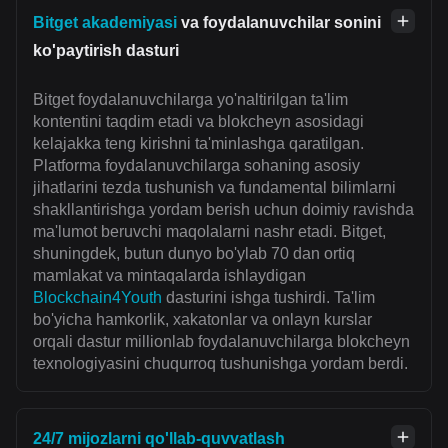
Bitget akademiyasi
va foydalanuvchilar sonini
ko'paytirish dasturi
Bitget foydalanuvchilarga yo'naltirilgan ta'lim
kontentini taqdim etadi va blokcheyn asosidagi
kelajakka teng kirishni ta'minlashga qaratilgan.
Platforma foydalanuvchilarga sohaning asosiy
jihatlarini tezda tushunish va fundamental bilimlarni
shakllantirishga yordam berish uchun doimiy ravishda
ma'lumot beruvchi maqolalarni nashr etadi. Bitget,
shuningdek, butun dunyo bo'ylab 70 dan ortiq
mamlakat va mintaqalarda ishlaydigan
Blockchain4Youth
dasturini ishga tushirdi. Ta'lim
bo'yicha hamkorlik, xakatonlar va onlayn kurslar
orqali dastur millionlab foydalanuvchilarga blokcheyn
texnologiyasini chuqurroq tushunishga yordam berdi.
24/7 mijozlarni qo'llab-quvvatlash