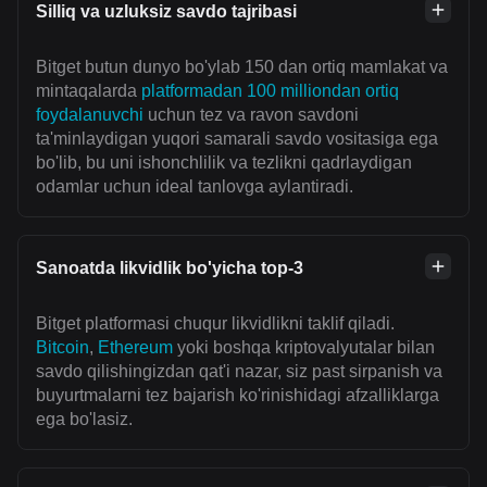
Silliq va uzluksiz savdo tajribasi
Bitget butun dunyo bo'ylab 150 dan ortiq mamlakat va
mintaqalarda
platformadan 100 milliondan ortiq
foydalanuvchi
uchun tez va ravon savdoni
ta'minlaydigan yuqori samarali savdo vositasiga ega
bo'lib, bu uni ishonchlilik va tezlikni qadrlaydigan
odamlar uchun ideal tanlovga aylantiradi.
Sanoatda likvidlik bo'yicha top-3
Bitget platformasi chuqur likvidlikni taklif qiladi.
Bitcoin
,
Ethereum
yoki boshqa kriptovalyutalar bilan
savdo qilishingizdan qat'i nazar, siz past sirpanish va
buyurtmalarni tez bajarish ko'rinishidagi afzalliklarga
ega bo'lasiz.