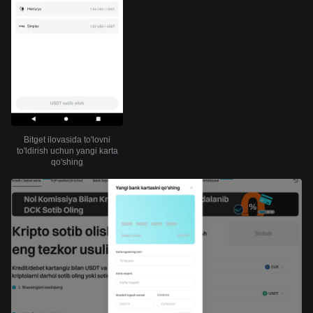
Bitget ilovasida to'lovni
to'ldirish uchun yangi karta
qo'shing