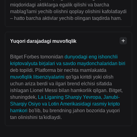
miqdoridagi aktiklarga egalik qilishi va barcha
mablag'larni yechib olishni qoplay olishini kafolatlaydi
– hatto barcha aktivlar yechib olingan taqdirda ham.
Yuqori darajadagi muvofiqlik
Bitget Forbes tomonidan
dunyodagi eng ishonchli
kriptovalyuta birjalari va savdo maydonchalaridan biri
deb topildi. Platforma bir nechta mamlakatda
muvofiqlik litsenziyalarini
qo'lga kiritdi yoki olish
uchun ariza berdi va ilgari brend elchisi sifatida
ishlagan Lionel Messi bilan hamkorlik qilgan. Bitget,
shuningdek,
La Liganing Sharqiy Yevropa, Janubi-
Sharqiy Osiyo va Lotin Amerikasidagi rasmiy kripto
hamkori
bo'lib, bu brendning jahon bozorida yuqori
tan olinishini ta'kidlaydi.