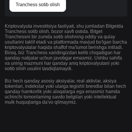
Tranchess sotib olish
Kriptovalyuta investitsiya faoliyati, shu jumladan Bitgetda
Tranchess sotib olish, bozor xavfi ostida. Bitget
Tranchessni bir zumda sotib olishning oddiy va qulay
usullarini taklif etadi va platformada mavjud bo'lgan barcha
kriptovalyutalar haqida shaffof ma'lumot berishga intiladi.
Biroq, biz Tranchess xaridingizdan kelib chiqadigan har
qanday natijalar uchun javobgar emasmiz. Ushbu sahifa
va uning mazmuni har qanday aniq kriptovalyutani yoki
sotib olish usulini tasdiqlamaydi.
Biz hech qanday asosiy aksiyalar, real aktivlar, aksiya
tokenlari, indekslar yoki ularga tegishli brendlar bilan hech
qanday hamkorlik yoki aloqalarga ega emasmiz hamda
uchinchi tomonlarning savdo belgilari yoki intellektual
mulk huquqlariga da'vo qilmaymiz.