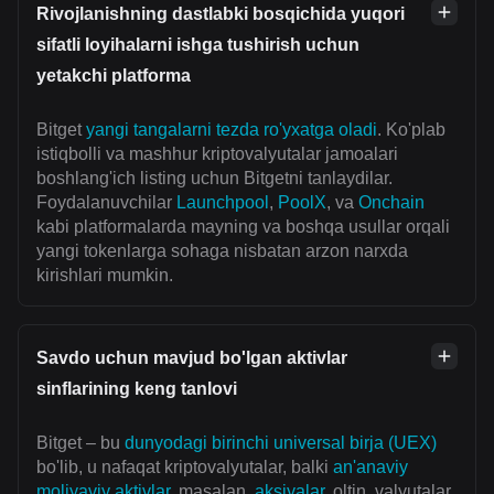
Rivojlanishning dastlabki bosqichida yuqori
sifatli loyihalarni ishga tushirish uchun
yetakchi platforma
Bitget
yangi tangalarni tezda ro'yxatga oladi
. Ko'plab
istiqbolli va mashhur kriptovalyutalar jamoalari
boshlang'ich listing uchun Bitgetni tanlaydilar.
Foydalanuvchilar
Launchpool
,
PoolX
, va
Onchain
kabi platformalarda mayning va boshqa usullar orqali
yangi tokenlarga sohaga nisbatan arzon narxda
kirishlari mumkin.
Savdo uchun mavjud bo'lgan aktivlar
sinflarining keng tanlovi
Bitget – bu
dunyodagi birinchi universal birja (UEX)
bo'lib, u nafaqat kriptovalyutalar, balki
an'anaviy
moliyaviy aktivlar
, masalan,
aksiyalar
, oltin, valyutalar,