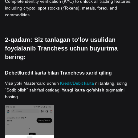
Complete identity verification (KYC) to unlock all trading features,
including crypto, spot stocks (rTokens), metals, forex, and
commodities.
2-qadam: Siz tanlagan to'lov usulidan
foydalanib Tranchess uchun buyurtma
bering:
Debet/kredit karta bilan Tranchess xarid qiling
Visa yoki Mastercard uchun
Kredit/Debit karta
ni tanlang, so'ng
“Sotib olish” sahifasi ostidagi
Yangi karta qo'shish
tugmasini
bosing.