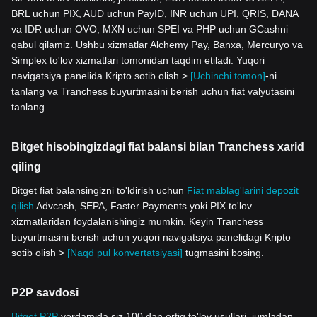
BRL uchun PIX, AUD uchun PayID, INR uchun UPI, QRIS, DANA
va IDR uchun OVO, MXN uchun SPEI va PHP uchun GCashni
qabul qilamiz. Ushbu xizmatlar Alchemy Pay, Banxa, Mercuryo va
Simplex to'lov xizmatlari tomonidan taqdim etiladi. Yuqori
navigatsiya panelida Kripto sotib olish >
[Uchinchi tomon]
-ni
tanlang va Tranchess buyurtmasini berish uchun fiat valyutasini
tanlang.
Bitget hisobingizdagi fiat balansi bilan Tranchess xarid
qiling
Bitget fiat balansingizni to'ldirish uchun
Fiat mablag'larini depozit
qilish
Advcash, SEPA, Faster Payments yoki PIX to'lov
xizmatlaridan foydalanishingiz mumkin. Keyin Tranchess
buyurtmasini berish uchun yuqori navigatsiya panelidagi Kripto
sotib olish >
[Naqd pul konvertatsiyasi]
tugmasini bosing.
P2P savdosi
Bitget P2P
yordamida siz 100 dan ortiq to'lov usullari, jumladan,