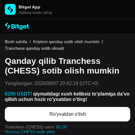
Bitget App
Aqlliroq savdo qiling
Bosh sahifa
/
Kriptoni qanday sotib olish mumkin
/
Tranchess qanday sotib olinadi
Qanday qilib Tranchess
(CHESS) sotib olish mumkin
Yangilangan:
2026/08/07 20:42:19
(UTC+0)
6200 USDT!
qiymatidagi xush kelibsiz to'plamiga da'vo
qilish uchun hozir ro'yxatdan o'ting!
Ro'yxatdan o'tish
Tranchess (CHESS) narxi:
$0.00
Hoziroq CHESS sotib olish