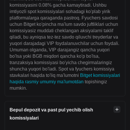
komissiyasini 0.08% gacha kamaytiradi. Ushbu
imtiyozli spot komissiyalari sohadagi ko'plab yirik
platformalarga qaraganda pastroq. Fyuchers savdosi
uchun Bitget ko'pincha ma'lum savdo juftliklari uchun
komissiyasiz muddati cheklangan aksiyalarni taklif
qiladi, bu ayniqsa tez-tez savdo qiluvchi treyderlar va
yuqori darajadagi VIP foydalanuvchilar uchun foydali.
Umuman olganda, VIP darajangiz qancha yuqori
bo'lsa yoki BGB miqdori qancha ko'p bo'lsa,
tranzaksiya komissiyasi bo'yicha chegirmalaringiz
shuncha yuqori bo'ladi. Spot va fyuchers komissiya
stavkalari haqida to'liq ma'lumotni
Bitget komissiyalari
haqida rasmiy umumiy ma'lumotdan
topishingiz
mumkin.
Bepul depozit va past pul yechib olish
komissiyalari