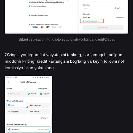
Bitget veb-saytining Kripto sotib olish yorlig'ida Kredit/Debet
O'zingiz yoqtirgan fiat valyutasini tanlang, sarflamoqchi bo'lgan
miqdorni kiriting, kredit kartangizni bog'lang va keyin to'lovni nol
komissiya bilan yakunlang.