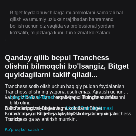
Bitget foydalanuvchilarga muammolarni samarali hal
qilish va umumiy uzluksiz tajribadan bahramand
bo'lish uchun o'z vaqtida va professional yordam
ko'rsatib, mijozlarga kunu-tun xizmat ko'rsatadi.
Qanday qilib bepul Tranchess
olishni bilmoqchi bo'lsangiz, Bitget
quyidagilarni taklif qiladi...
Tranchess sotib olish uchun haqiqiy puldan foydalanish
Tranchess olishning yagona usuli emas. Ajratish uchun
vaqtingiz bo'lsa, Tranchess bepul olishingiz mumkin.
Learn2Earn aksiyasi
orqali bepul Tranchess ishlashni
bilib oling
Barcha kriptovalyutalar va mukofotlarni Bitget
Do'stlaringizni Bitgetning
Assist2Earn reklamasi
Konvertatsiya, Bitget Swap yoki Spot Savdosi orqali
dasturiga qo'shilishga taklif qilish orqali bepul Tranchess
Tranchess ga aylantirish mumkin.
oling
Davom etayotgan qiyinchiliklar va reklama aksiyalari
Ko'proq ko'rsatish
guruhiga qo'shilish orqali Tranchess ta airdrop bepul
oling