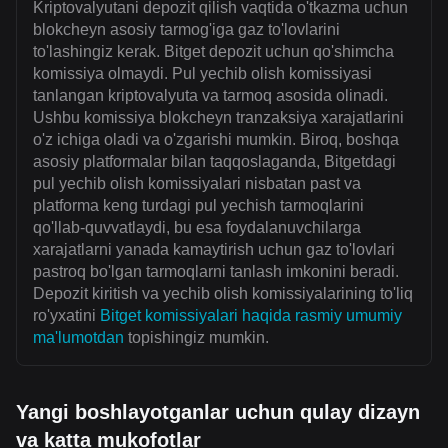
Kriptovalyutani depozit qilish vaqtida o'tkazma uchun
blokcheyn asosiy tarmog'iga gaz to'lovlarini
to'lashingiz kerak. Bitget depozit uchun qo'shimcha
komissiya olmaydi. Pul yechib olish komissiyasi
tanlangan kriptovalyuta va tarmoq asosida olinadi.
Ushbu komissiya blokcheyn tranzaksiya xarajatlarini
o'z ichiga oladi va o'zgarishi mumkin. Biroq, boshqa
asosiy platformalar bilan taqqoslaganda, Bitgetdagi
pul yechib olish komissiyalari nisbatan past va
platforma keng turdagi pul yechish tarmoqlarini
qo'llab-quvvatlaydi, bu esa foydalanuvchilarga
xarajatlarni yanada kamaytirish uchun gaz to'lovlari
pastroq bo'lgan tarmoqlarni tanlash imkonini beradi.
Depozit kiritish va yechib olish komissiyalarining to'liq
ro'yxatini
Bitget komissiyalari haqida rasmiy umumiy
ma'lumotdan
topishingiz mumkin.
Yangi boshlayotganlar uchun qulay dizayn
va katta mukofotlar