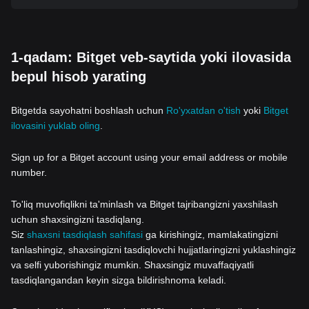
1-qadam: Bitget veb-saytida yoki ilovasida
bepul hisob yarating
Bitgetda sayohatni boshlash uchun
Ro'yxatdan o'tish
yoki
Bitget
ilovasini yuklab oling
.
Sign up for a Bitget account using your email address or mobile
number.
To'liq muvofiqlikni ta'minlash va Bitget tajribangizni yaxshilash
uchun shaxsingizni tasdiqlang.
Siz
shaxsni tasdiqlash sahifasi
ga kirishingiz, mamlakatingizni
tanlashingiz, shaxsingizni tasdiqlovchi hujjatlaringizni yuklashingiz
va selfi yuborishingiz mumkin. Shaxsingiz muvaffaqiyatli
tasdiqlangandan keyin sizga bildirishnoma keladi.