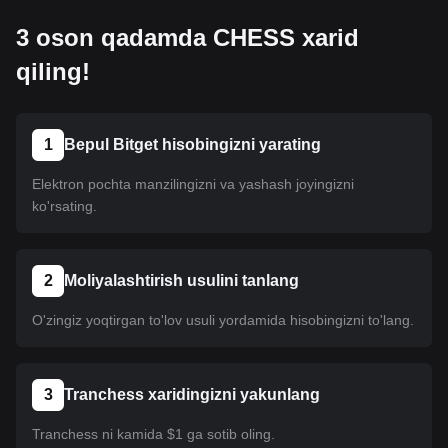
3 oson qadamda CHESS xarid
qiling!
1
Bepul Bitget hisobingizni yarating
Elektron pochta manzilingizni va yashash joyingizni
ko'rsating.
2
Moliyalashtirish usulini tanlang
O'zingiz yoqtirgan to'lov usuli yordamida hisobingizni to'lang.
3
Tranchess xaridingizni yakunlang
Tranchess ni kamida $1 ga sotib oling.