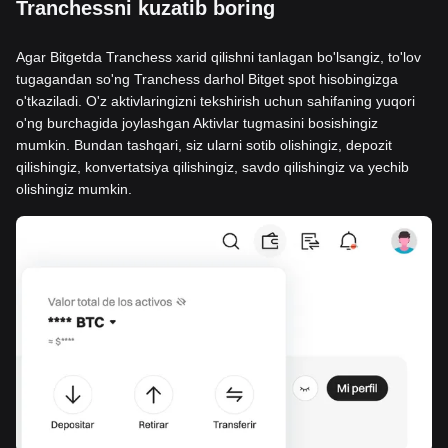
Tranchessni kuzatib boring
Agar Bitgetda Tranchess xarid qilishni tanlagan bo'lsangiz, to'lov
tugagandan so'ng Tranchess darhol Bitget spot hisobingizga
o'tkaziladi. O'z aktivlaringizni tekshirish uchun sahifaning yuqori
o'ng burchagida joylashgan Aktivlar tugmasini bosishingiz
mumkin. Bundan tashqari, siz ularni sotib olishingiz, depozit
qilishingiz, konvertatsiya qilishingiz, savdo qilishingiz va yechib
olishingiz mumkin.