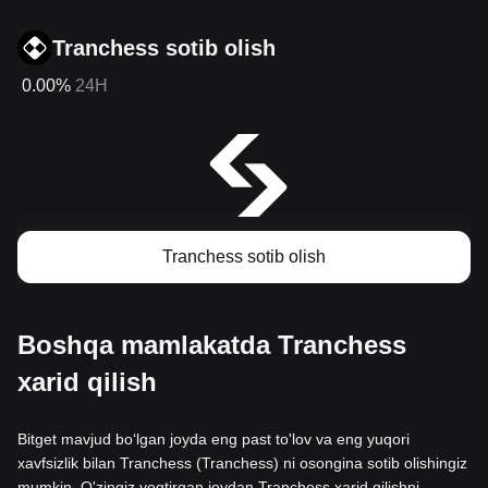
Tranchess sotib olish
0.00%
24H
Tranchess sotib olish
Boshqa mamlakatda Tranchess
xarid qilish
Bitget mavjud boʻlgan joyda eng past to'lov va eng yuqori
xavfsizlik bilan Tranchess (Tranchess) ni osongina sotib olishingiz
mumkin. O'zingiz yoqtirgan joydan Tranchess xarid qilishni