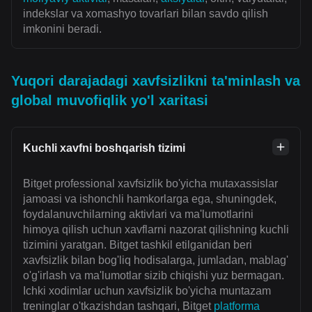
indekslar va xomashyo tovarlari bilan savdo qilish
imkonini beradi.
Yuqori darajadagi xavfsizlikni ta'minlash va
global muvofiqlik yo'l xaritasi
Kuchli xavfni boshqarish tizimi
Bitget professional xavfsizlik bo'yicha mutaxassislar
jamoasi va ishonchli hamkorlarga ega, shuningdek,
foydalanuvchilarning aktivlari va ma'lumotlarini
himoya qilish uchun xavflarni nazorat qilishning kuchli
tizimini yaratgan. Bitget tashkil etilganidan beri
xavfsizlik bilan bog'liq hodisalarga, jumladan, mablag'
o'g'irlash va ma'lumotlar sizib chiqishi yuz bermagan.
Ichki xodimlar uchun xavfsizlik bo'yicha muntazam
treninglar o'tkazishdan tashqari, Bitget
platforma