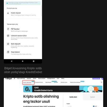
Bitget ilovasining Kripto sotib
olish yorlig'idagi Kredit/Debet