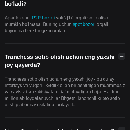
bo'ladi?
Agar tokenni
P2P bozori
yoki\ {1\} orqali sotib olish
mumkin bo'lmasa. Buning uchun
spot bozori
orqali
buyurtma berishingiz mumkin.
Tranchess sotib olish uchun eng yaxshi
joy qayerda?
Tranchess sotib olish uchun eng yaxshi joy - bu qulay
interfeys va yuqori likvidlik bilan birlashtirilgan muammosiz
va xavfsiz tranzaktsiyalarni ta'minlaydigan birja. Har kuni
millionlab foydalanuvchilar Bitgetni ishonchli kripto sotib
olish platformasi sifatida tanlaydilar.