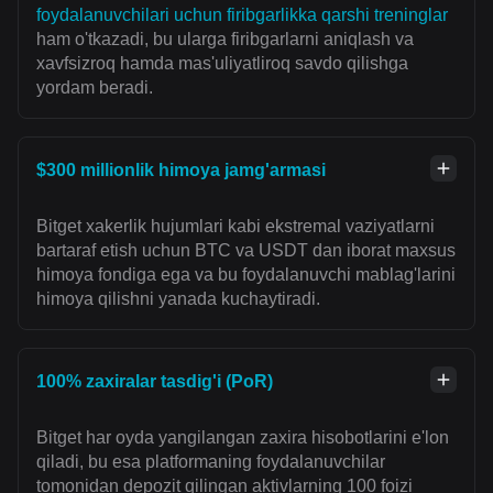
foydalanuvchilari uchun firibgarlikka qarshi treninglar
ham o'tkazadi, bu ularga firibgarlarni aniqlash va
xavfsizroq hamda mas'uliyatliroq savdo qilishga
yordam beradi.
$300 millionlik himoya jamg'armasi
Bitget xakerlik hujumlari kabi ekstremal vaziyatlarni
bartaraf etish uchun BTC va USDT dan iborat maxsus
himoya fondiga ega va bu foydalanuvchi mablag'larini
himoya qilishni yanada kuchaytiradi.
100% zaxiralar tasdig'i (PoR)
Bitget har oyda yangilangan zaxira hisobotlarini e'lon
qiladi, bu esa platformaning foydalanuvchilar
tomonidan depozit qilingan aktivlarning 100 foizi