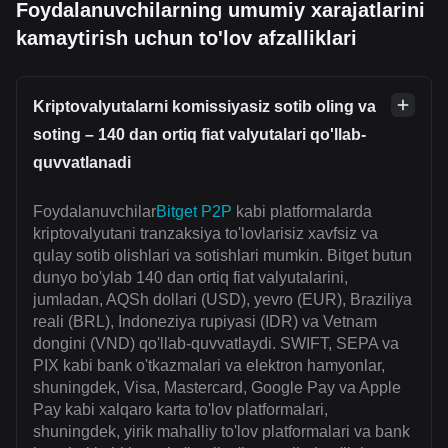
Foydalanuvchilarning umumiy xarajatlarini
kamaytirish uchun to'lov afzalliklari
Kriptovalyutalarni komissiyasiz sotib oling va
soting – 140 dan ortiq fiat valyutalari qo'llab-
quvvatlanadi
Foydalanuvchilar
Bitget P2P
kabi platformalarda
kriptovalyutani tranzaksiya to'lovlarisiz xavfsiz va
qulay sotib olishlari va sotishlari mumkin. Bitget butun
dunyo bo'ylab 140 dan ortiq fiat valyutalarini,
jumladan, AQSh dollari (USD), yevro (EUR), Braziliya
reali (BRL), Indoneziya rupiyasi (IDR) va Vetnam
dongini (VND) qo'llab-quvvatlaydi. SWIFT, SEPA va
PIX kabi bank o'tkazmalari va elektron hamyonlar,
shuningdek, Visa, Mastercard, Google Pay va Apple
Pay kabi xalqaro karta to'lov platformalari,
shuningdek, yirik mahalliy to'lov platformalari va bank