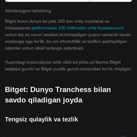
Aktivlaringizni tekshiring
Bitget butun dunyo bo'ylab 150 dan ortiq mamlakat va
mintaqalarda
platformadan 100 milliondan ortiq foydalanuvchi
uchun tez va ravon savdoni ta'minlaydigan yuqori samarali savdo
vositasiga ega bo'lib, bu uni ishonchlilik va tezlikni qadrlaydigan
odamlar uchun ideal tanlovga aylantiradi.
Yuqoridagi kriptovalyuta sotib olish bo'yicha qo'llanma Bitget
tadqiqot guruhi va Bitget yuridik guruhi tomonidan ko'rib chiqilgan.
Bitget: Dunyo Tranchess bilan
savdo qiladigan joyda
Tengsiz qulaylik va tezlik