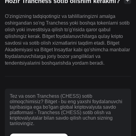
Hozir Tranchess sotib olishim kerakmi?
O'zingizning tadqiqotingiz va tahlillaringizni amalga
oshirgandan so'ng Tranchess yoki boshqa tokenlarni sotib
olish yoki investitsiya qilish to'g'risida qaror qabul
qilishingiz kerak. Bitget foydalanuvchilarga qulay kripto
savdosi va sotib olish xizmatlarini taqdim etadi. Bitget
Akademiyasi va Bitget Insaytlar kabi qo'shimcha manbalar
foydalanuvchilarga joriy bozor yangiliklari va
tendentsiyalarini boshqarishda yordam beradi.
Tez va oson Tranchess (CHESS) sotib
olmoqchimisiz? Bitget - bu eng yaxshi foydalanuvchi
tajribasiga ega bo'lgan global kriptovalyuta savdo
platformasi - Tranchess (CHESS) sotib olish va
kriptovalyutalar bilan savdo qilish uchun sizning
tanlovingiz.