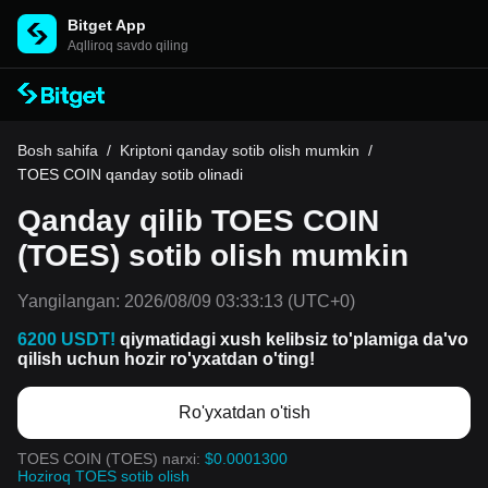
Bitget App
Aqlliroq savdo qiling
Bosh sahifa
/
Kriptoni qanday sotib olish mumkin
/
TOES COIN qanday sotib olinadi
Qanday qilib TOES COIN
(TOES) sotib olish mumkin
Yangilangan:
2026/08/09 03:33:13
(UTC+0)
6200 USDT!
qiymatidagi xush kelibsiz to'plamiga da'vo
qilish uchun hozir ro'yxatdan o'ting!
Ro'yxatdan o'tish
TOES COIN (TOES) narxi:
$0.0001300
Hoziroq TOES sotib olish