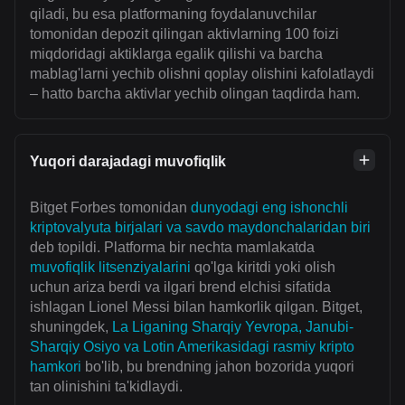
qiladi, bu esa platformaning foydalanuvchilar
tomonidan depozit qilingan aktivlarning 100 foizi
miqdoridagi aktiklarga egalik qilishi va barcha
mablag'larni yechib olishni qoplay olishini kafolatlaydi
– hatto barcha aktivlar yechib olingan taqdirda ham.
Yuqori darajadagi muvofiqlik
Bitget Forbes tomonidan
dunyodagi eng ishonchli
kriptovalyuta birjalari va savdo maydonchalaridan biri
deb topildi. Platforma bir nechta mamlakatda
muvofiqlik litsenziyalarini
qo'lga kiritdi yoki olish
uchun ariza berdi va ilgari brend elchisi sifatida
ishlagan Lionel Messi bilan hamkorlik qilgan. Bitget,
shuningdek,
La Liganing Sharqiy Yevropa, Janubi-
Sharqiy Osiyo va Lotin Amerikasidagi rasmiy kripto
hamkori
bo'lib, bu brendning jahon bozorida yuqori
tan olinishini ta'kidlaydi.