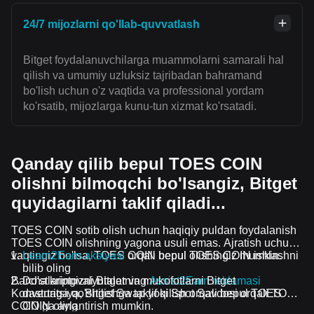
24/7 mijozlarni qo'llab-quvvatlash
Bitget foydalanuvchilarga muammolarni samarali hal
qilish va umumiy uzluksiz tajribadan bahramand
bo'lish uchun o'z vaqtida va professional yordam
ko'rsatib, mijozlarga kunu-tun xizmat ko'rsatadi.
Qanday qilib bepul TOES COIN
olishni bilmoqchi bo'lsangiz, Bitget
quyidagilarni taklif qiladi...
TOES COIN sotib olish uchun haqiqiy puldan foydalanish
TOES COIN olishning yagona usuli emas. Ajratish uchun
vaqtingiz bo'lsa, TOES COIN bepul olishingiz mumkin.
Learn2Earn aksiyasi
orqali bepul TOES COIN ishlashni
bilib oling
Barcha kriptovalyutalar va mukofotlarni Bitget
Do'stlaringizni Bitgetning
Assist2Earn reklamasi
Konvertatsiya, Bitget Swap yoki Spot Savdosi orqali TOES
dasturiga qo'shilishga taklif qilish orqali bepul TOES
COIN ga aylantirish mumkin.
COIN oling