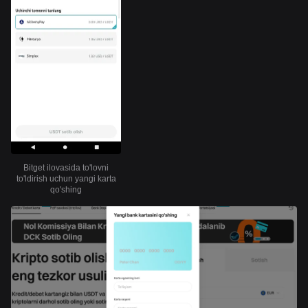
Bitget ilovasida to'lovni
to'ldirish uchun yangi karta
qo'shing