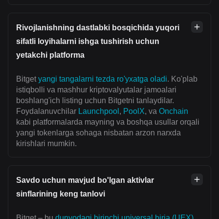
Rivojlanishning dastlabki bosqichida yuqori
sifatli loyihalarni ishga tushirish uchun
yetakchi platforma
Bitget
yangi tangalarni tezda ro'yxatga oladi
. Ko'plab
istiqbolli va mashhur kriptovalyutalar jamoalari
boshlang'ich listing uchun Bitgetni tanlaydilar.
Foydalanuvchilar
Launchpool
,
PoolX
, va
Onchain
kabi platformalarda mayning va boshqa usullar orqali
yangi tokenlarga sohaga nisbatan arzon narxda
kirishlari mumkin.
Savdo uchun mavjud bo'lgan aktivlar
sinflarining keng tanlovi
Bitget – bu
dunyodagi birinchi universal birja (UEX)