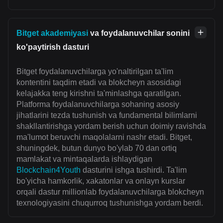
Bitget akademiyasi
va foydalanuvchilar sonini
ko'paytirish dasturi
Bitget foydalanuvchilarga yo'naltirilgan ta'lim
kontentini taqdim etadi va blokcheyn asosidagi
kelajakka teng kirishni ta'minlashga qaratilgan.
Platforma foydalanuvchilarga sohaning asosiy
jihatlarini tezda tushunish va fundamental bilimlarni
shakllantirishga yordam berish uchun doimiy ravishda
ma'lumot beruvchi maqolalarni nashr etadi. Bitget,
shuningdek, butun dunyo bo'ylab 70 dan ortiq
mamlakat va mintaqalarda ishlaydigan
Blockchain4Youth
dasturini ishga tushirdi. Ta'lim
bo'yicha hamkorlik, xakatonlar va onlayn kurslar
orqali dastur millionlab foydalanuvchilarga blokcheyn
texnologiyasini chuqurroq tushunishga yordam berdi.