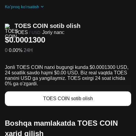
Davom etayotgan qiyinchiliklar va reklama aksiyalari
Ko'proq ko'rsatish
guruhiga qo'shilish orqali TOES COIN ta airdrop bepul
oling
TOES COIN sotib olish
TOES
Joriy narx:
/
USD
$0.0001300
0
0.00%
24H
Jonli TOES COIN narxi bugungi kunda $0.0001300 USD,
24 soatlik savdo hajmi $0.00 USD. Biz real vaqtda TOES
narxini USD ga yangilaymiz. TOES oxirgi 24 soat ichida
0% ga o'zgardi.
TOES COIN sotib olish
Boshqa mamlakatda TOES COIN
xarid qilish