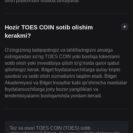
olish platformasi sifatida tanlaydilar.
Hozir TOES COIN sotib olishim
kerakmi?
O'zingizning tadqiqotingiz va tahlillaringizni amalga
oshirgandan so'ng TOES COIN yoki boshqa tokenlarni
sotib olish yoki investitsiya qilish to'g'risida qaror qabul
qilishingiz kerak. Bitget foydalanuvchilarga qulay kripto
savdosi va sotib olish xizmatlarini taqdim etadi. Bitget
Akademiyasi va Bitget Insaytlar kabi qo'shimcha manbalar
foydalanuvchilarga joriy bozor yangiliklari va
tendentsiyalarini boshqarishda yordam beradi.
Tez va oson TOES COIN (TOES) sotib