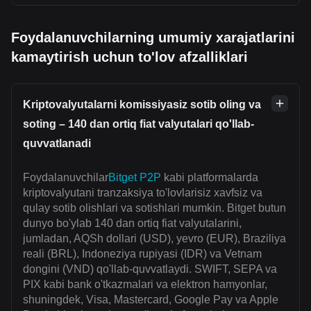
Foydalanuvchilarning umumiy xarajatlarini
kamaytirish uchun to'lov afzalliklari
Kriptovalyutalarni komissiyasiz sotib oling va
soting – 140 dan ortiq fiat valyutalari qo'llab-
quvvatlanadi
Foydalanuvchilar
Bitget P2P
kabi platformalarda
kriptovalyutani tranzaksiya to'lovlarisiz xavfsiz va
qulay sotib olishlari va sotishlari mumkin. Bitget butun
dunyo bo'ylab 140 dan ortiq fiat valyutalarini,
jumladan, AQSh dollari (USD), yevro (EUR), Braziliya
reali (BRL), Indoneziya rupiyasi (IDR) va Vetnam
dongini (VND) qo'llab-quvvatlaydi. SWIFT, SEPA va
PIX kabi bank o'tkazmalari va elektron hamyonlar,
shuningdek, Visa, Mastercard, Google Pay va Apple