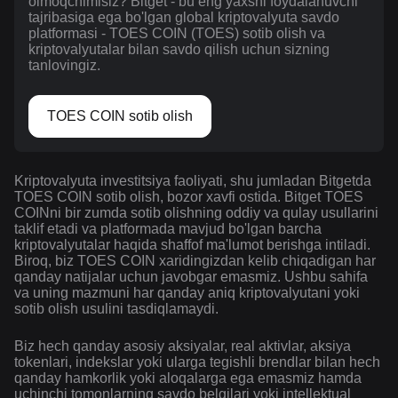
olmoqchimisiz? Bitget - bu eng yaxshi foydalanuvchi
tajribasiga ega bo'lgan global kriptovalyuta savdo
platformasi - TOES COIN (TOES) sotib olish va
kriptovalyutalar bilan savdo qilish uchun sizning
tanlovingiz.
TOES COIN sotib olish
Kriptovalyuta investitsiya faoliyati, shu jumladan Bitgetda
TOES COIN sotib olish, bozor xavfi ostida. Bitget TOES
COINni bir zumda sotib olishning oddiy va qulay usullarini
taklif etadi va platformada mavjud bo'lgan barcha
kriptovalyutalar haqida shaffof ma'lumot berishga intiladi.
Biroq, biz TOES COIN xaridingizdan kelib chiqadigan har
qanday natijalar uchun javobgar emasmiz. Ushbu sahifa
va uning mazmuni har qanday aniq kriptovalyutani yoki
sotib olish usulini tasdiqlamaydi.
Biz hech qanday asosiy aksiyalar, real aktivlar, aksiya
tokenlari, indekslar yoki ularga tegishli brendlar bilan hech
qanday hamkorlik yoki aloqalarga ega emasmiz hamda
uchinchi tomonlarning savdo belgilari yoki intellektual