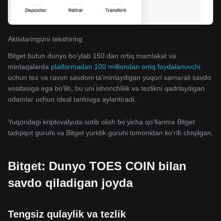
Aktivlaringizni tekshiring
Bitget butun dunyo bo'ylab 150 dan ortiq mamlakat va
mintaqalarda
platformadan 100 milliondan ortiq foydalanuvchi
uchun tez va ravon savdoni ta'minlaydigan yuqori samarali savdo
vositasiga ega bo'lib, bu uni ishonchlilik va tezlikni qadrlaydigan
odamlar uchun ideal tanlovga aylantiradi.
Yuqoridagi kriptovalyuta sotib olish bo'yicha qo'llanma Bitget
tadqiqot guruhi va Bitget yuridik guruhi tomonidan ko'rib chiqilgan.
Bitget: Dunyo TOES COIN bilan
savdo qiladigan joyda
Tengsiz qulaylik va tezlik