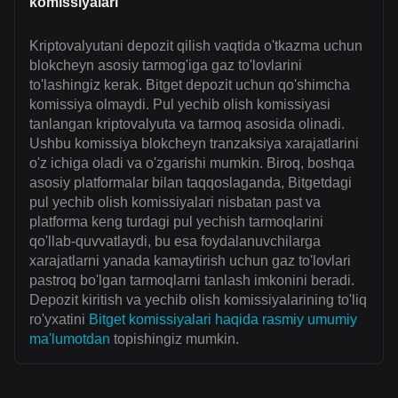
komissiyalari
Kriptovalyutani depozit qilish vaqtida o'tkazma uchun
blokcheyn asosiy tarmog'iga gaz to'lovlarini
to'lashingiz kerak. Bitget depozit uchun qo'shimcha
komissiya olmaydi. Pul yechib olish komissiyasi
tanlangan kriptovalyuta va tarmoq asosida olinadi.
Ushbu komissiya blokcheyn tranzaksiya xarajatlarini
o'z ichiga oladi va o'zgarishi mumkin. Biroq, boshqa
asosiy platformalar bilan taqqoslaganda, Bitgetdagi
pul yechib olish komissiyalari nisbatan past va
platforma keng turdagi pul yechish tarmoqlarini
qo'llab-quvvatlaydi, bu esa foydalanuvchilarga
xarajatlarni yanada kamaytirish uchun gaz to'lovlari
pastroq bo'lgan tarmoqlarni tanlash imkonini beradi.
Depozit kiritish va yechib olish komissiyalarining to'liq
ro'yxatini
Bitget komissiyalari haqida rasmiy umumiy
ma'lumotdan
topishingiz mumkin.