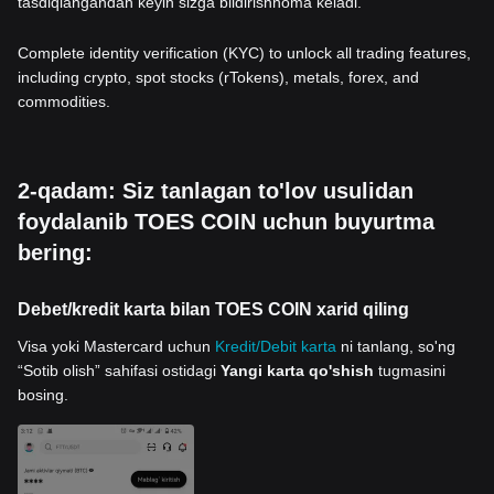
tasdiqlangandan keyin sizga bildirishnoma keladi.
Complete identity verification (KYC) to unlock all trading features,
including crypto, spot stocks (rTokens), metals, forex, and
commodities.
2-qadam: Siz tanlagan to'lov usulidan
foydalanib TOES COIN uchun buyurtma
bering:
Debet/kredit karta bilan TOES COIN xarid qiling
Visa yoki Mastercard uchun
Kredit/Debit karta
ni tanlang, so'ng
“Sotib olish” sahifasi ostidagi
Yangi karta qo'shish
tugmasini
bosing.