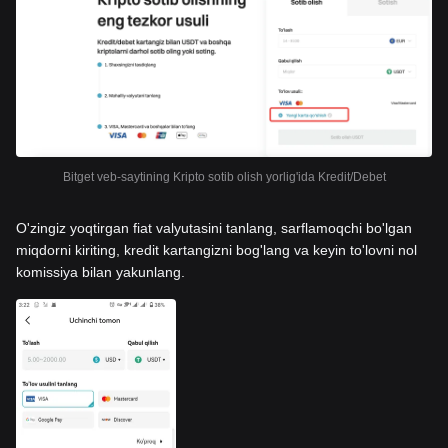
Bitget veb-saytining Kripto sotib olish yorlig'ida Kredit/Debet
O'zingiz yoqtirgan fiat valyutasini tanlang, sarflamoqchi bo'lgan
miqdorni kiriting, kredit kartangizni bog'lang va keyin to'lovni nol
komissiya bilan yakunlang.