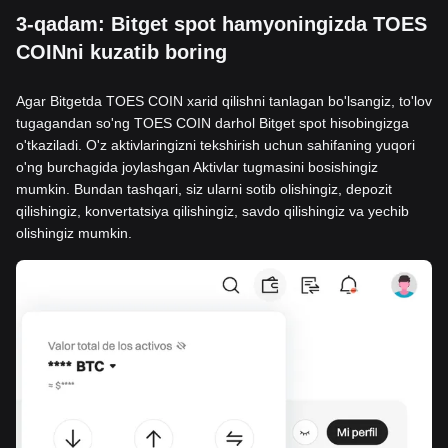
3-qadam: Bitget spot hamyoningizda TOES
COINni kuzatib boring
Agar Bitgetda TOES COIN xarid qilishni tanlagan bo'lsangiz, to'lov
tugagandan so'ng TOES COIN darhol Bitget spot hisobingizga
o'tkaziladi. O'z aktivlaringizni tekshirish uchun sahifaning yuqori
o'ng burchagida joylashgan Aktivlar tugmasini bosishingiz
mumkin. Bundan tashqari, siz ularni sotib olishingiz, depozit
qilishingiz, konvertatsiya qilishingiz, savdo qilishingiz va yechib
olishingiz mumkin.