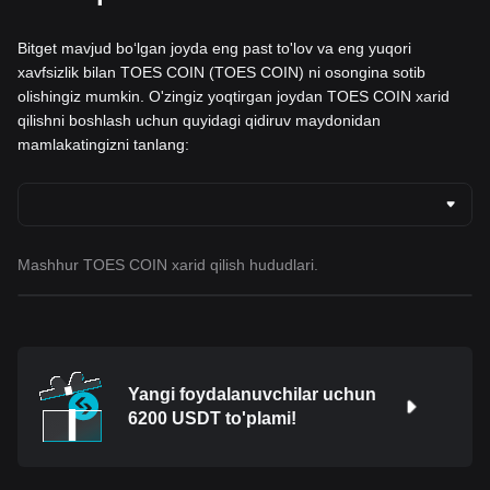
Bitget mavjud boʻlgan joyda eng past to'lov va eng yuqori
xavfsizlik bilan TOES COIN (TOES COIN) ni osongina sotib
olishingiz mumkin. O'zingiz yoqtirgan joydan TOES COIN xarid
qilishni boshlash uchun quyidagi qidiruv maydonidan
mamlakatingizni tanlang:
Mashhur TOES COIN xarid qilish hududlari.
Yangi foydalanuvchilar uchun
6200 USDT to'plami!