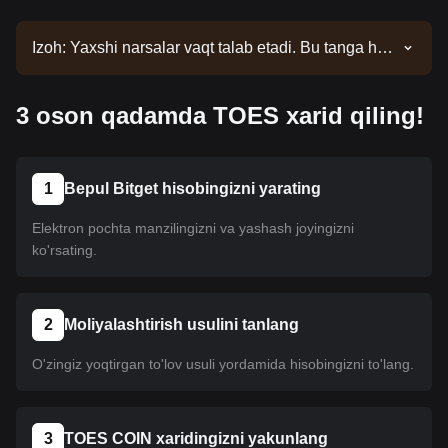
Izoh: Yaxshi narsalar vaqt talab etadi. Bu tanga hali
ro'yxatga kiritilmagan. Ro'yxat yangilanishlari uchun
e'lonlarimizni kuzatib boring. Bitgetda mavjud
3 oson qadamda TOES xarid qiling!
bo'lgach, uni sotib olish uchun bizning
qo'llanmamizga amal qilishingiz mumkin. Xuddi shu
o'quv qo'llanma Bitgetdagi barcha ro'yxatga olingan
kriptovalyutalar uchun amal qiladi.
1
Bepul Bitget hisobingizni yarating
Elektron pochta manzilingizni va yashash joyingizni
ko'rsating.
2
Moliyalashtirish usulini tanlang
O'zingiz yoqtirgan to'lov usuli yordamida hisobingizni to'lang.
3
TOES COIN xaridingizni yakunlang