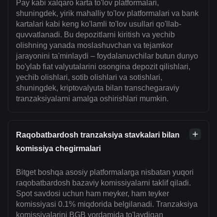
Pay kabi xalqaro karta to'lov platformalari,
shuningdek, yirik mahalliy to'lov platformalari va bank
kartalari kabi keng ko'lamli to'lov usullari qo'llab-
quvvatlanadi. Bu depozitlarni kiritish va yechib
olishning yanada moslashuvchan va tejamkor
jarayonini ta'minlaydi – foydalanuvchilar butun dunyo
bo'ylab fiat valyutalarini osongina depozit qilishlari,
yechib olishlari, sotib olishlari va sotishlari,
shuningdek, kriptovalyuta bilan transchegaraviy
tranzaksiyalarni amalga oshirishlari mumkin.
Raqobatbardosh tranzaksiya stavkalari bilan
komissiya chegirmalari
Bitget boshqa asosiy platformalarga nisbatan yuqori
raqobatbardosh bazaviy komissiyalarni taklif qiladi.
Spot savdosi uchun ham meyker, ham teyker
komissiyasi 0.1% miqdorida belgilanadi. Tranzaksiya
komissiyalarini BGB yordamida to'laydigan