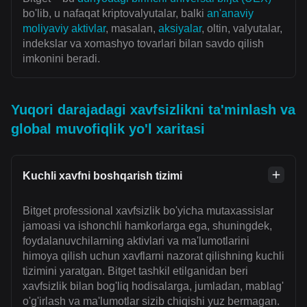
bo'lib, u nafaqat kriptovalyutalar, balki
an'anaviy
moliyaviy aktivlar
, masalan,
aksiyalar
, oltin, valyutalar,
indekslar va xomashyo tovarlari bilan savdo qilish
imkonini beradi.
Yuqori darajadagi xavfsizlikni ta'minlash va
global muvofiqlik yo'l xaritasi
Kuchli xavfni boshqarish tizimi
Bitget professional xavfsizlik bo'yicha mutaxassislar
jamoasi va ishonchli hamkorlarga ega, shuningdek,
foydalanuvchilarning aktivlari va ma'lumotlarini
himoya qilish uchun xavflarni nazorat qilishning kuchli
tizimini yaratgan. Bitget tashkil etilganidan beri
xavfsizlik bilan bog'liq hodisalarga, jumladan, mablag'
o'g'irlash va ma'lumotlar sizib chiqishi yuz bermagan.