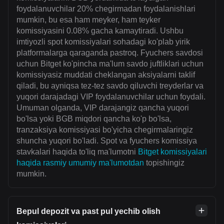
foydalanuvchilar 20% chegirmadan foydalanishlari
mumkin, bu esa ham meyker, ham teyker
komissiyasini 0.08% gacha kamaytiradi. Ushbu
imtiyozli spot komissiyalari sohadagi ko'plab yirik
platformalarga qaraganda pastroq. Fyuchers savdosi
uchun Bitget ko'pincha ma'lum savdo juftliklari uchun
komissiyasiz muddati cheklangan aksiyalarni taklif
qiladi, bu ayniqsa tez-tez savdo qiluvchi treyderlar va
yuqori darajadagi VIP foydalanuvchilar uchun foydali.
Umuman olganda, VIP darajangiz qancha yuqori
bo'lsa yoki BGB miqdori qancha ko'p bo'lsa,
tranzaksiya komissiyasi bo'yicha chegirmalaringiz
shuncha yuqori bo'ladi. Spot va fyuchers komissiya
stavkalari haqida to'liq ma'lumotni
Bitget komissiyalari
haqida rasmiy umumiy ma'lumotdan
topishingiz
mumkin.
Bepul depozit va past pul yechib olish