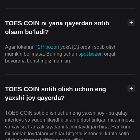
TOES COIN ni yana qayerdan sotib
olsam bo'ladi?
Agar tokenni
P2P bozori
yoki\ {1\} orqali sotib olish
mumkin bo'lmasa. Buning uchun
spot bozori
orqali
buyurtma berishingiz mumkin.
TOES COIN sotib olish uchun eng
yaxshi joy qayerda?
TOES COIN sotib olish uchun eng yaxshi joy - bu qulay
interfeys va yuqori likvidlik bilan birlashtirilgan muammosiz
va xavfsiz tranzaktsiyalarni ta'minlaydigan birja. Har kuni
millionlab foydalanuvchilar Bitgetni ishonchli kripto sotib