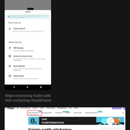
Bitget ilovasining Kripto sotib
olish yorlig'idagi Kredit/Debet