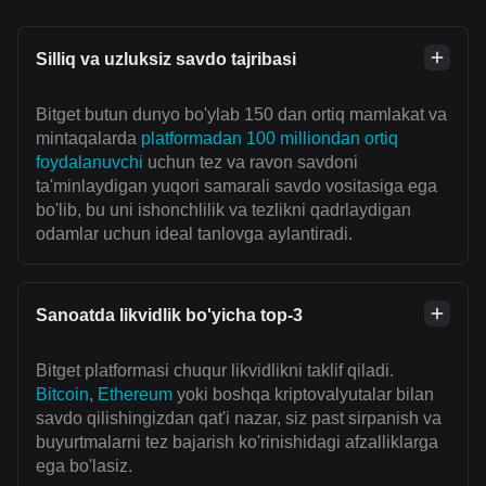
Silliq va uzluksiz savdo tajribasi
Bitget butun dunyo bo'ylab 150 dan ortiq mamlakat va
mintaqalarda
platformadan 100 milliondan ortiq
foydalanuvchi
uchun tez va ravon savdoni
ta'minlaydigan yuqori samarali savdo vositasiga ega
bo'lib, bu uni ishonchlilik va tezlikni qadrlaydigan
odamlar uchun ideal tanlovga aylantiradi.
Sanoatda likvidlik bo'yicha top-3
Bitget platformasi chuqur likvidlikni taklif qiladi.
Bitcoin
,
Ethereum
yoki boshqa kriptovalyutalar bilan
savdo qilishingizdan qat'i nazar, siz past sirpanish va
buyurtmalarni tez bajarish ko'rinishidagi afzalliklarga
ega bo'lasiz.