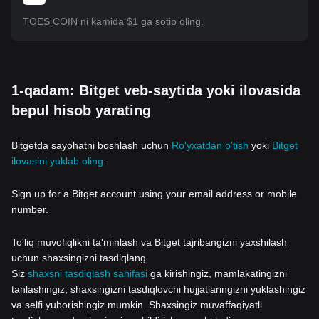
TOES COIN ni kamida $1 ga sotib oling.
1-qadam: Bitget veb-saytida yoki ilovasida
bepul hisob yarating
Bitgetda sayohatni boshlash uchun
Ro'yxatdan o'tish
yoki
Bitget
ilovasini yuklab oling
.
Sign up for a Bitget account using your email address or mobile
number.
To'liq muvofiqlikni ta'minlash va Bitget tajribangizni yaxshilash
uchun shaxsingizni tasdiqlang.
Siz
shaxsni tasdiqlash sahifasi
ga kirishingiz, mamlakatingizni
tanlashingiz, shaxsingizni tasdiqlovchi hujjatlaringizni yuklashingiz
va selfi yuborishingiz mumkin. Shaxsingiz muvaffaqiyatli