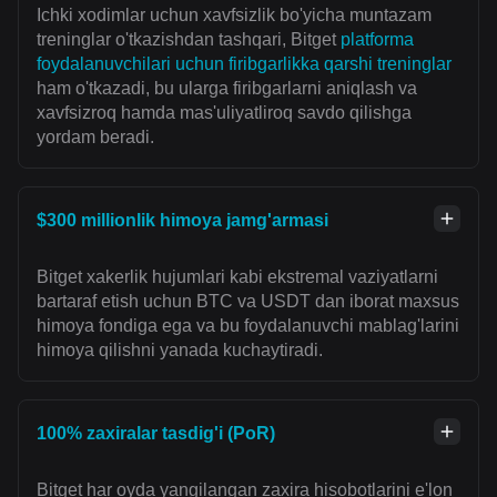
Ichki xodimlar uchun xavfsizlik bo'yicha muntazam
treninglar o'tkazishdan tashqari, Bitget
platforma
foydalanuvchilari uchun firibgarlikka qarshi treninglar
ham o'tkazadi, bu ularga firibgarlarni aniqlash va
xavfsizroq hamda mas'uliyatliroq savdo qilishga
yordam beradi.
$300 millionlik himoya jamg'armasi
Bitget xakerlik hujumlari kabi ekstremal vaziyatlarni
bartaraf etish uchun BTC va USDT dan iborat maxsus
himoya fondiga ega va bu foydalanuvchi mablag'larini
himoya qilishni yanada kuchaytiradi.
100% zaxiralar tasdig'i (PoR)
Bitget har oyda yangilangan zaxira hisobotlarini e'lon