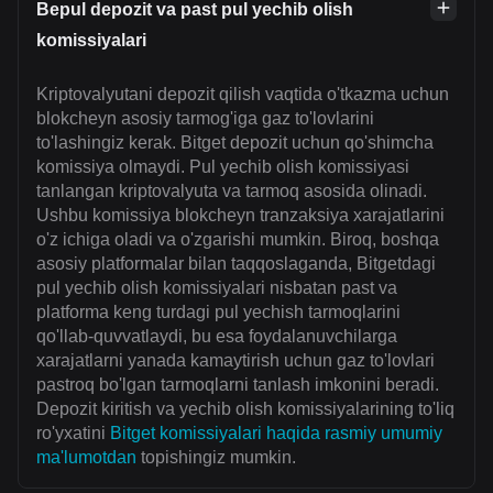
Bepul depozit va past pul yechib olish
komissiyalari
Kriptovalyutani depozit qilish vaqtida o'tkazma uchun
blokcheyn asosiy tarmog'iga gaz to'lovlarini
to'lashingiz kerak. Bitget depozit uchun qo'shimcha
komissiya olmaydi. Pul yechib olish komissiyasi
tanlangan kriptovalyuta va tarmoq asosida olinadi.
Ushbu komissiya blokcheyn tranzaksiya xarajatlarini
o'z ichiga oladi va o'zgarishi mumkin. Biroq, boshqa
asosiy platformalar bilan taqqoslaganda, Bitgetdagi
pul yechib olish komissiyalari nisbatan past va
platforma keng turdagi pul yechish tarmoqlarini
qo'llab-quvvatlaydi, bu esa foydalanuvchilarga
xarajatlarni yanada kamaytirish uchun gaz to'lovlari
pastroq bo'lgan tarmoqlarni tanlash imkonini beradi.
Depozit kiritish va yechib olish komissiyalarining to'liq
ro'yxatini
Bitget komissiyalari haqida rasmiy umumiy
ma'lumotdan
topishingiz mumkin.