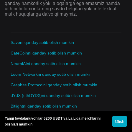
qanday hamkorlik yoki aloqalarga ega emasmiz hamda
uchinchi tomonlarning savdo belgilari yoki intellektual
mulk huquqlariga da'vo qilmaymiz.
Saveni qanday sotib olish mumkin
CateCoinni qanday sotib olish mumkin
NeuralAIni qanday sotib olish mumkin
Loom Networkni qanday sotib olish mumkin
Graphite Protocolni qanday sotib olish mumkin
dYdX (ethDYDX)ni qanday sotib olish mumkin
Bitlightni qanday sotib olish mumkin
Impossible Finance Launchpadni qanday sotib olish mumkin
Yangi foydalanuvchilar 6200 USDT va La Liga merchlarini
Olish
olishlari mumkin!
Lava Networkni qanday sotib olish mumkin