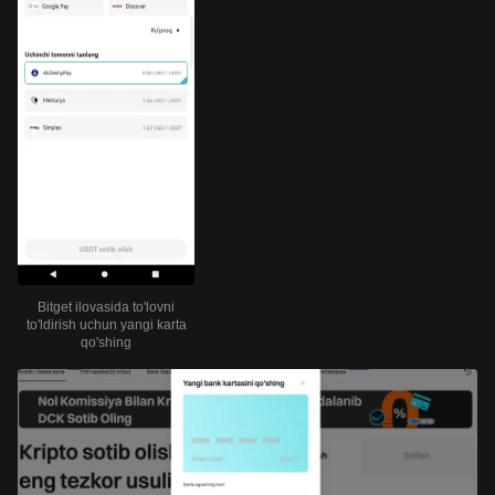
Bitget ilovasida to'lovni
to'ldirish uchun yangi karta
qo'shing