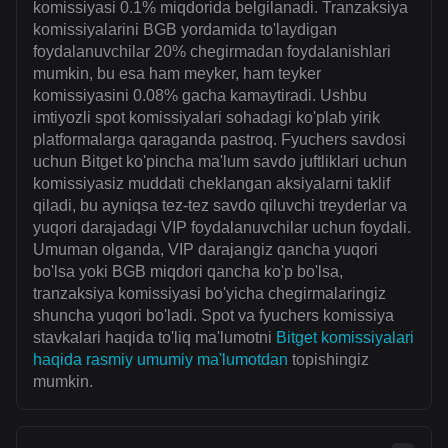
komissiyasi 0.1% miqdorida belgilanadi. Tranzaksiya
komissiyalarini BGB yordamida to'laydigan
foydalanuvchilar 20% chegirmadan foydalanishlari
mumkin, bu esa ham meyker, ham teyker
komissiyasini 0.08% gacha kamaytiradi. Ushbu
imtiyozli spot komissiyalari sohadagi ko'plab yirik
platformalarga qaraganda pastroq. Fyuchers savdosi
uchun Bitget ko'pincha ma'lum savdo juftliklari uchun
komissiyasiz muddati cheklangan aksiyalarni taklif
qiladi, bu ayniqsa tez-tez savdo qiluvchi treyderlar va
yuqori darajadagi VIP foydalanuvchilar uchun foydali.
Umuman olganda, VIP darajangiz qancha yuqori
bo'lsa yoki BGB miqdori qancha ko'p bo'lsa,
tranzaksiya komissiyasi bo'yicha chegirmalaringiz
shuncha yuqori bo'ladi. Spot va fyuchers komissiya
stavkalari haqida to'liq ma'lumotni
Bitget komissiyalari
haqida rasmiy umumiy ma'lumotdan
topishingiz
mumkin.