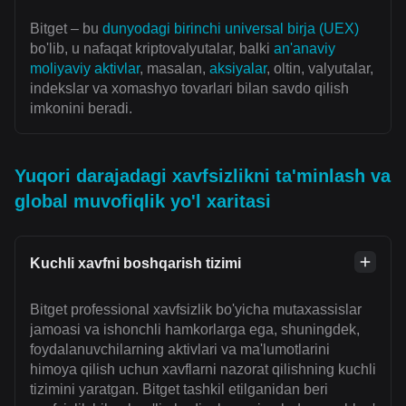
Bitget – bu
dunyodagi birinchi universal birja (UEX)
bo'lib, u nafaqat kriptovalyutalar, balki
an'anaviy
moliyaviy aktivlar
, masalan,
aksiyalar
, oltin, valyutalar,
indekslar va xomashyo tovarlari bilan savdo qilish
imkonini beradi.
Yuqori darajadagi xavfsizlikni ta'minlash va
global muvofiqlik yo'l xaritasi
Kuchli xavfni boshqarish tizimi
Bitget professional xavfsizlik bo'yicha mutaxassislar
jamoasi va ishonchli hamkorlarga ega, shuningdek,
foydalanuvchilarning aktivlari va ma'lumotlarini
himoya qilish uchun xavflarni nazorat qilishning kuchli
tizimini yaratgan. Bitget tashkil etilganidan beri