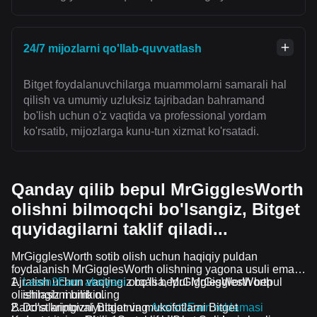
24/7 mijozlarni qo'llab-quvvatlash
Bitget foydalanuvchilarga muammolarni samarali hal
qilish va umumiy uzluksiz tajribadan bahramand
bo'lish uchun o'z vaqtida va professional yordam
ko'rsatib, mijozlarga kunu-tun xizmat ko'rsatadi.
Qanday qilib bepul MrGigglesWorth
olishni bilmoqchi bo'lsangiz, Bitget
quyidagilarni taklif qiladi...
MrGigglesWorth sotib olish uchun haqiqiy puldan
foydalanish MrGigglesWorth olishning yagona usuli emas.
Ajratish uchun vaqtingiz bo'lsa, MrGigglesWorth bepul
Learn2Earn aksiyasi
orqali bepul MrGigglesWorth
olishingiz mumkin.
ishlashni bilib oling
Barcha kriptovalyutalar va mukofotlarni Bitget
Do'stlaringizni Bitgetning
Assist2Earn reklamasi