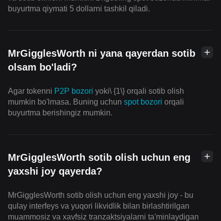
buyurtma qiymati 5 dollarni tashkil qiladi.
MrGigglesWorth ni yana qayerdan sotib
olsam bo'ladi?
Agar tokenni
P2P bozori
yoki\ {1\} orqali sotib olish
mumkin bo'lmasa. Buning uchun
spot bozori
orqali
buyurtma berishingiz mumkin.
MrGigglesWorth sotib olish uchun eng
yaxshi joy qayerda?
MrGigglesWorth sotib olish uchun eng yaxshi joy - bu
qulay interfeys va yuqori likvidlik bilan birlashtirilgan
muammosiz va xavfsiz tranzaktsiyalarni ta'minlaydigan