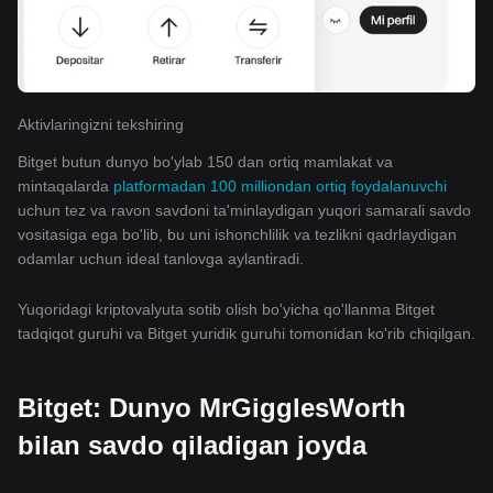
Aktivlaringizni tekshiring
Bitget butun dunyo bo'ylab 150 dan ortiq mamlakat va
mintaqalarda
platformadan 100 milliondan ortiq foydalanuvchi
uchun tez va ravon savdoni ta'minlaydigan yuqori samarali savdo
vositasiga ega bo'lib, bu uni ishonchlilik va tezlikni qadrlaydigan
odamlar uchun ideal tanlovga aylantiradi.
Yuqoridagi kriptovalyuta sotib olish bo'yicha qo'llanma Bitget
tadqiqot guruhi va Bitget yuridik guruhi tomonidan ko'rib chiqilgan.
Bitget: Dunyo MrGigglesWorth
bilan savdo qiladigan joyda