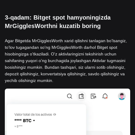
3-qadam: Bitget spot hamyoningizda
MrGigglesWorthni kuzatib boring
Agar Bitgetda MrGigglesWorth xarid qilishni tanlagan bo'lsangiz,
to'lov tugagandan so'ng MrGigglesWorth darhol Bitget spot
hisobingizga o'tkaziladi. O'z aktivlaringizni tekshirish uchun
sahifaning yuqori o'ng burchagida joylashgan Aktivlar tugmasini
bosishingiz mumkin. Bundan tashqari, siz ularni sotib olishingiz,
depozit qilishingiz, konvertatsiya qilishingiz, savdo qilishingiz va
yechib olishingiz mumkin.