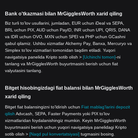
Bank o'tkazmasi bilan MrGigglesWorth xarid qiling
Biz turli to'lov usullarini, jumladan, EUR uchun iDeal va SEPA,
BRL uchun PIX, AUD uchun PayID, INR uchun UPI, QRIS, DANA
va IDR uchun OVO, MXN uchun SPEI va PHP uchun GCashni
qabul qilamiz. Ushbu xizmatlar Alchemy Pay, Banxa, Mercuryo va
Simplex to'lov xizmatlari tomonidan taqdim etiladi. Yuqori
navigatsiya panelida Kripto sotib olish >
[Uchinchi tomon]
-ni
tanlang va MrGigglesWorth buyurtmasini berish uchun fiat
valyutasini tanlang.
Bitget hisobingizdagi fiat balansi bilan MrGigglesWorth
xarid qiling
Bitget fiat balansingizni to'ldirish uchun
Fiat mablag'larini depozit
qilish
Advcash, SEPA, Faster Payments yoki PIX to'lov
xizmatlaridan foydalanishingiz mumkin. Keyin MrGigglesWorth
buyurtmasini berish uchun yuqori navigatsiya panelidagi Kripto
sotib olish >
[Naqd pul konvertatsiyasi]
tugmasini bosing.