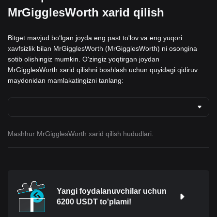
MrGigglesWorth xarid qilish
Bitget mavjud boʻlgan joyda eng past to'lov va eng yuqori
xavfsizlik bilan MrGigglesWorth (MrGigglesWorth) ni osongina
sotib olishingiz mumkin. O'zingiz yoqtirgan joydan
MrGigglesWorth xarid qilishni boshlash uchun quyidagi qidiruv
maydonidan mamlakatingizni tanlang:
Mashhur MrGigglesWorth xarid qilish hududlari.
Yangi foydalanuvchilar uchun
6200 USDT to'plami!