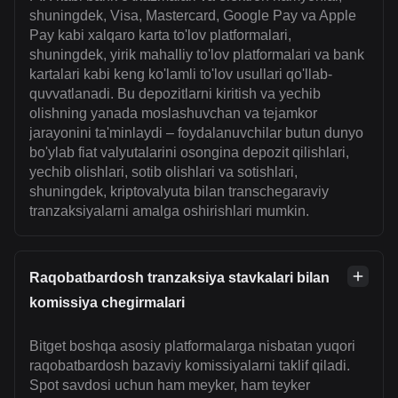
shuningdek, Visa, Mastercard, Google Pay va Apple
Pay kabi xalqaro karta to'lov platformalari,
shuningdek, yirik mahalliy to'lov platformalari va bank
kartalari kabi keng ko'lamli to'lov usullari qo'llab-
quvvatlanadi. Bu depozitlarni kiritish va yechib
olishning yanada moslashuvchan va tejamkor
jarayonini ta'minlaydi – foydalanuvchilar butun dunyo
bo'ylab fiat valyutalarini osongina depozit qilishlari,
yechib olishlari, sotib olishlari va sotishlari,
shuningdek, kriptovalyuta bilan transchegaraviy
tranzaksiyalarni amalga oshirishlari mumkin.
Raqobatbardosh tranzaksiya stavkalari bilan
komissiya chegirmalari
Bitget boshqa asosiy platformalarga nisbatan yuqori
raqobatbardosh bazaviy komissiyalarni taklif qiladi.
Spot savdosi uchun ham meyker, ham teyker