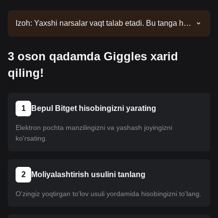
Izoh: Yaxshi narsalar vaqt talab etadi. Bu tanga hali
ro'yxatga kiritilmagan. Ro'yxat yangilanishlari uchun
e'lonlarimizni kuzatib boring. Bitgetda mavjud
3 oson qadamda Giggles xarid
bo'lgach, uni sotib olish uchun bizning
qo'llanmamizga amal qilishingiz mumkin. Xuddi shu
qiling!
o'quv qo'llanma Bitgetdagi barcha ro'yxatga olingan
kriptovalyutalar uchun amal qiladi.
1
Bepul Bitget hisobingizni yarating
Elektron pochta manzilingizni va yashash joyingizni
ko'rsating.
2
Moliyalashtirish usulini tanlang
O'zingiz yoqtirgan to'lov usuli yordamida hisobingizni to'lang.