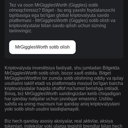
Tez va oson MrGigglesWorth (Giggles) sotib
olmoqchimisiz? Bitget - bu eng yaxshi foydalanuvchi
tajribasiga ega bo'lgan global kriptovalyuta savdo
platformasi - MrGigglesWorth (Giggles) sotib olish va
kriptovalyutalar bilan savdo qilish uchun sizning
tanlovingiz.
MrGigglesWorth sotib olish
Kriptovalyuta investitsiya faoliyati, shu jumladan Bitgetda
MrGigglesWorth sotib olish, bozor xavfi ostida. Bitget
MrGigglesWorthni bir zumda sotib olishning oddiy va qulay
usullarini taklif etadi va platformada mavjud bo'lgan barcha
kriptovalyutalar haqida shaffof ma'lumot berishga intiladi.
Biroq, biz MrGigglesWorth xaridingizdan kelib chiqadigan
har qanday natijalar uchun javobgar emasmiz. Ushbu
sahifa va uning mazmuni har qanday aniq kriptovalyutani
yoki sotib olish usulini tasdiqlamaydi.
Biz hech qanday asosiy aksiyalar, real aktivlar, aksiya
tokenlari, indekslar yoki ularga tegishli brendlar bilan hech