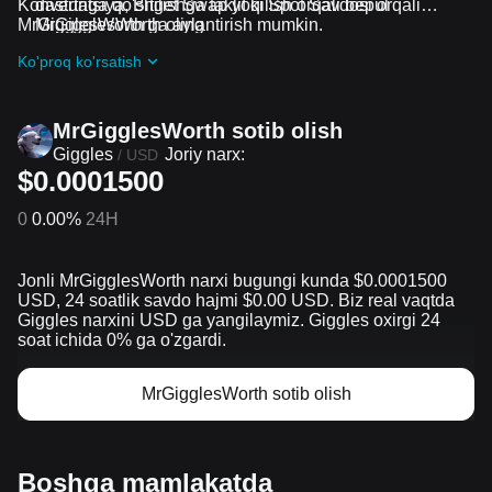
Konvertatsiya, Bitget Swap yoki Spot Savdosi orqali
dasturiga qo'shilishga taklif qilish orqali bepul
MrGigglesWorth ga aylantirish mumkin.
MrGigglesWorth oling
Davom etayotgan qiyinchiliklar va reklama aksiyalari
Ko'proq ko'rsatish
guruhiga qo'shilish orqali MrGigglesWorth ta airdrop
bepul oling
MrGigglesWorth sotib olish
Giggles
Joriy narx:
/
USD
$0.0001500
0
0.00%
24H
Jonli MrGigglesWorth narxi bugungi kunda $0.0001500
USD, 24 soatlik savdo hajmi $0.00 USD. Biz real vaqtda
Giggles narxini USD ga yangilaymiz. Giggles oxirgi 24
soat ichida 0% ga o'zgardi.
MrGigglesWorth sotib olish
Boshqa mamlakatda