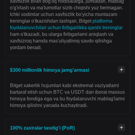
xavfsizlik bilan bog'liq hodisalarga, jumladan, mablag'
o'g'irlash va ma'lumotlar sizib chiqishi yuz bermagan.
Ichki xodimlar uchun xavfsizlik bo'yicha muntazam
treninglar o'tkazishdan tashqari, Bitget
platforma
foydalanuvchilari uchun firibgarlikka qarshi treninglar
ham o'tkazadi, bu ularga firibgarlarni aniqlash va
xavfsizroq hamda mas'uliyatliroq savdo qilishga
yordam beradi.
$300 millionlik himoya jamg'armasi
Bitget xakerlik hujumlari kabi ekstremal vaziyatlarni
bartaraf etish uchun BTC va USDT dan iborat maxsus
himoya fondiga ega va bu foydalanuvchi mablag'larini
himoya qilishni yanada kuchaytiradi.
100% zaxiralar tasdig'i (PoR)