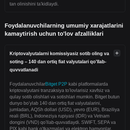
tan olinishini ta'kidlaydi.
Foydalanuvchilarning umumiy xarajatlarini
kamaytirish uchun to'lov afzalliklari
Kriptovalyutalarni komissiyasiz sotib oling va
soting – 140 dan ortiq fiat valyutalari qo'llab-
quvvatlanadi
Foydalanuvchilar
Bitget P2P
kabi platformalarda
kriptovalyutani tranzaksiya to'lovlarisiz xavfsiz va
qulay sotib olishlari va sotishlari mumkin. Bitget butun
dunyo bo'ylab 140 dan ortiq fiat valyutalarini,
jumladan, AQSh dollari (USD), yevro (EUR), Braziliya
reali (BRL), Indoneziya rupiyasi (IDR) va Vetnam
dongini (VND) qo'llab-quvvatlaydi. SWIFT, SEPA va
PIX kabi bank o'tkazmalari va elektron hamyonlar,