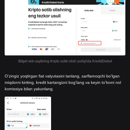
Bitget veb-saytining Kripto sotib olish yorlig'ida Kredit/Debet
O'zingiz yoqtirgan fiat valyutasini tanlang, sarflamoqchi bo'lgan
miqdorni kiriting, kredit kartangizni bog'lang va keyin to'lovni nol
komissiya bilan yakunlang.