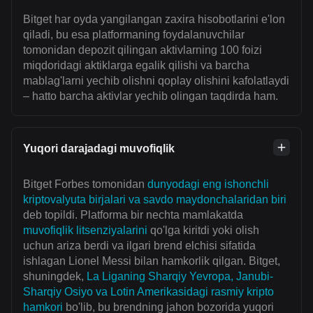
Bitget har oyda yangilangan zaxira hisobotlarini e'lon
qiladi, bu esa platformaning foydalanuvchilar
tomonidan depozit qilingan aktivlarning 100 foizi
miqdoridagi aktiklarga egalik qilishi va barcha
mablag'larni yechib olishni qoplay olishini kafolatlaydi
– hatto barcha aktivlar yechib olingan taqdirda ham.
Yuqori darajadagi muvofiqlik
Bitget Forbes tomonidan
dunyodagi eng ishonchli
kriptovalyuta birjalari va savdo maydonchalaridan biri
deb topildi. Platforma bir nechta mamlakatda
muvofiqlik litsenziyalarini
qo'lga kiritdi yoki olish
uchun ariza berdi va ilgari brend elchisi sifatida
ishlagan Lionel Messi bilan hamkorlik qilgan. Bitget,
shuningdek,
La Liganing Sharqiy Yevropa, Janubi-
Sharqiy Osiyo va Lotin Amerikasidagi rasmiy kripto
hamkori
bo'lib, bu brendning jahon bozorida yuqori