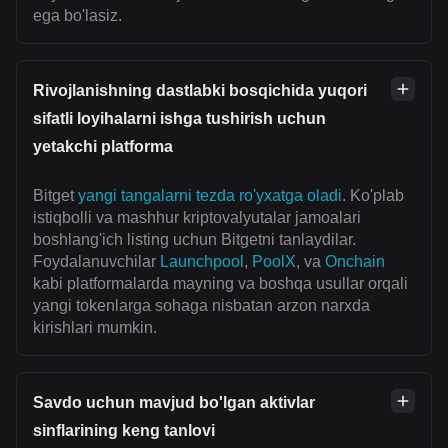
ega bo'lasiz.
Rivojlanishning dastlabki bosqichida yuqori
sifatli loyihalarni ishga tushirish uchun
yetakchi platforma
Bitget
yangi tangalarni tezda ro'yxatga oladi
. Ko'plab
istiqbolli va mashhur kriptovalyutalar jamoalari
boshlang'ich listing uchun Bitgetni tanlaydilar.
Foydalanuvchilar
Launchpool
,
PoolX
, va
Onchain
kabi platformalarda mayning va boshqa usullar orqali
yangi tokenlarga sohaga nisbatan arzon narxda
kirishlari mumkin.
Savdo uchun mavjud bo'lgan aktivlar
sinflarining keng tanlovi