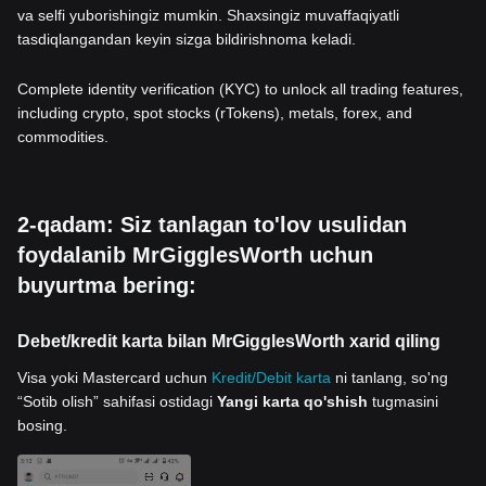
va selfi yuborishingiz mumkin. Shaxsingiz muvaffaqiyatli
tasdiqlangandan keyin sizga bildirishnoma keladi.
Complete identity verification (KYC) to unlock all trading features,
including crypto, spot stocks (rTokens), metals, forex, and
commodities.
2-qadam: Siz tanlagan to'lov usulidan
foydalanib MrGigglesWorth uchun
buyurtma bering:
Debet/kredit karta bilan MrGigglesWorth xarid qiling
Visa yoki Mastercard uchun
Kredit/Debit karta
ni tanlang, so'ng
“Sotib olish” sahifasi ostidagi
Yangi karta qo'shish
tugmasini
bosing.