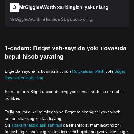
3
MrGigglesWorth xaridingizni yakunlang
MrGigglesWorth ni kamida $1 ga sotib oling.
1-qadam: Bitget veb-saytida yoki ilovasida
bepul hisob yarating
Bitgetda sayohatni boshlash uchun
Ro'yxatdan o'tish
yoki
Bitget
ilovasini yuklab oling
.
Sign up for a Bitget account using your email address or mobile
number.
To'liq muvofiqlikni ta'minlash va Bitget tajribangizni yaxshilash
uchun shaxsingizni tasdiqlang.
Siz
shaxsni tasdiqlash sahifasi
ga kirishingiz, mamlakatingizni
tanlashingiz, shaxsingizni tasdiqlovchi hujjatlaringizni yuklashingiz