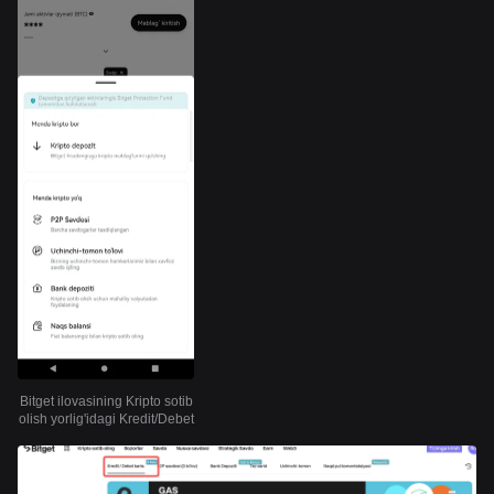
Bitget ilovasining Kripto sotib
olish yorlig'idagi Kredit/Debet