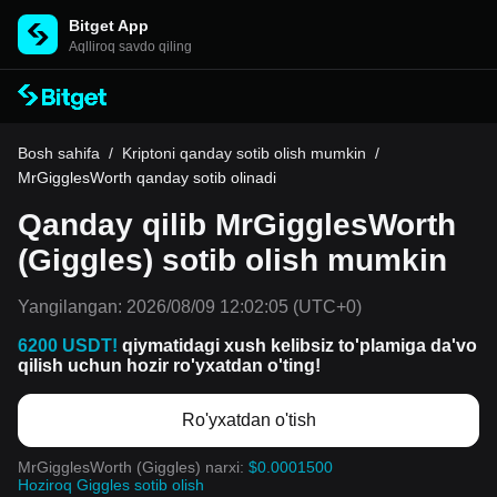
Bitget App
Aqlliroq savdo qiling
Bosh sahifa
/
Kriptoni qanday sotib olish mumkin
/
MrGigglesWorth qanday sotib olinadi
Qanday qilib MrGigglesWorth
(Giggles) sotib olish mumkin
Yangilangan:
2026/08/09 12:02:05
(UTC+0)
6200 USDT!
qiymatidagi xush kelibsiz to'plamiga da'vo
qilish uchun hozir ro'yxatdan o'ting!
Ro'yxatdan o'tish
MrGigglesWorth (Giggles) narxi:
$0.0001500
Hoziroq Giggles sotib olish