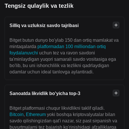
Tengsiz qulaylik va tezlik
Silliq va uzluksiz savdo tajribasi
Bitget butun dunyo bo'ylab 150 dan ortiq mamlakat va
mintaqalarda
platformadan 100 milliondan ortiq
foydalanuvchi
uchun tez va ravon savdoni
ta'minlaydigan yuqori samarali savdo vositasiga ega
bo'lib, bu uni ishonchlilik va tezlikni qadrlaydigan
odamlar uchun ideal tanlovga aylantiradi.
Sanoatda likvidlik bo'yicha top-3
Bitget platformasi chuqur likvidlikni taklif qiladi.
Bitcoin
,
Ethereum
yoki boshqa kriptovalyutalar bilan
savdo qilishingizdan qat'i nazar, siz past sirpanish va
buyurtmalarni tez bajarish ko'rinishidagi afzalliklarga