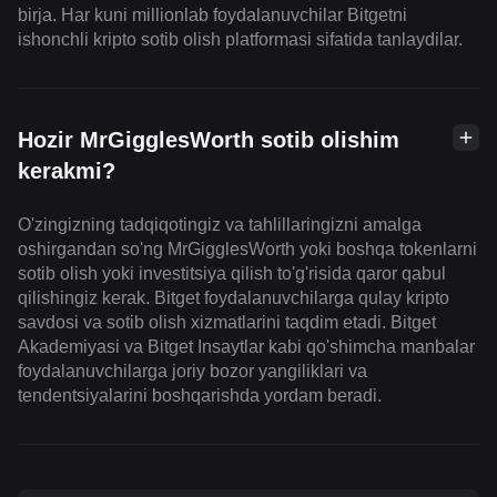
birja. Har kuni millionlab foydalanuvchilar Bitgetni
ishonchli kripto sotib olish platformasi sifatida tanlaydilar.
Hozir MrGigglesWorth sotib olishim
kerakmi?
O'zingizning tadqiqotingiz va tahlillaringizni amalga
oshirgandan so'ng MrGigglesWorth yoki boshqa tokenlarni
sotib olish yoki investitsiya qilish to'g'risida qaror qabul
qilishingiz kerak. Bitget foydalanuvchilarga qulay kripto
savdosi va sotib olish xizmatlarini taqdim etadi. Bitget
Akademiyasi va Bitget Insaytlar kabi qo'shimcha manbalar
foydalanuvchilarga joriy bozor yangiliklari va
tendentsiyalarini boshqarishda yordam beradi.