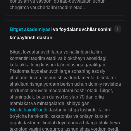
bonuslari va savdoni qo'llab-quvvatlash uchun
chegirma vaucherlarini taqdim etadi.
Bitget akademiyasi
va foydalanuvchilar sonini
ko'paytirish dasturi
Bitget foydalanuvchilarga yo'naltirilgan ta'lim
kontentini taqdim etadi va blokcheyn asosidagi
kelajakka teng kirishni ta'minlashga qaratilgan.
Platforma foydalanuvchilarga sohaning asosiy
jihatlarini tezda tushunish va fundamental bilimlarni
shakllantirishga yordam berish uchun doimiy ravishda
ma'lumot beruvchi maqolalarni nashr etadi. Bitget,
shuningdek, butun dunyo bo'ylab 70 dan ortiq
mamlakat va mintaqalarda ishlaydigan
Blockchain4Youth
dasturini ishga tushirdi. Ta'lim
bo'yicha hamkorlik, xakatonlar va onlayn kurslar
orqali dastur millionlab foydalanuvchilarga blokcheyn
texnologiyasini chuqurroq tushunishga yordam berdi.