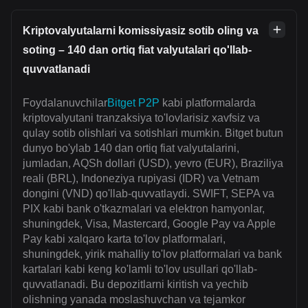
Kriptovalyutalarni komissiyasiz sotib oling va
soting – 140 dan ortiq fiat valyutalari qo'llab-
quvvatlanadi
Foydalanuvchilar
Bitget P2P
kabi platformalarda
kriptovalyutani tranzaksiya to'lovlarisiz xavfsiz va
qulay sotib olishlari va sotishlari mumkin. Bitget butun
dunyo bo'ylab 140 dan ortiq fiat valyutalarini,
jumladan, AQSh dollari (USD), yevro (EUR), Braziliya
reali (BRL), Indoneziya rupiyasi (IDR) va Vetnam
dongini (VND) qo'llab-quvvatlaydi. SWIFT, SEPA va
PIX kabi bank o'tkazmalari va elektron hamyonlar,
shuningdek, Visa, Mastercard, Google Pay va Apple
Pay kabi xalqaro karta to'lov platformalari,
shuningdek, yirik mahalliy to'lov platformalari va bank
kartalari kabi keng ko'lamli to'lov usullari qo'llab-
quvvatlanadi. Bu depozitlarni kiritish va yechib
olishning yanada moslashuvchan va tejamkor