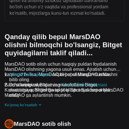
qilish va umumiy uzluksiz tajribadan bahramand
bo'lish uchun o'z vaqtida va professional yordam
ko'rsatib, mijozlarga kunu-tun xizmat ko'rsatadi.
Qanday qilib bepul MarsDAO
olishni bilmoqchi bo'lsangiz, Bitget
quyidagilarni taklif qiladi...
MarsDAO sotib olish uchun haqiqiy puldan foydalanish
MarsDAO olishning yagona usuli emas. Ajratish uchun
vaqtingiz bo'lsa, MarsDAO bepul olishingiz mumkin.
Learn2Earn aksiyasi
orqali bepul MarsDAO ishlashni
bilib oling
Barcha kriptovalyutalar va mukofotlarni Bitget
Do'stlaringizni Bitgetning
Assist2Earn reklamasi
Konvertatsiya, Bitget Swap yoki Spot Savdosi orqali
dasturiga qo'shilishga taklif qilish orqali bepul MarsDAO
MarsDAO ga aylantirish mumkin.
oling
Davom etayotgan qiyinchiliklar va reklama aksiyalari
Ko'proq ko'rsatish
guruhiga qo'shilish orqali MarsDAO ta airdrop bepul
oling
MarsDAO sotib olish