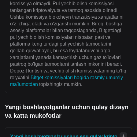
komissiya olmaydi. Pul yechib olish komissiyasi
tanlangan kriptovalyuta va tarmoq asosida olinadi.
Ushbu komissiya blokcheyn tranzaksiya xarajatlarini
o'z ichiga oladi va o'zgarishi mumkin. Biroq, boshqa
asosiy platformalar bilan taqqoslaganda, Bitgetdagi
pul yechib olish komissiyalari nisbatan past va
platforma keng turdagi pul yechish tarmoqlarini
qo'llab-quvvatlaydi, bu esa foydalanuvchilarga
xarajatlarni yanada kamaytirish uchun gaz to'lovlari
pastroq bo'lgan tarmoqlarni tanlash imkonini beradi.
Depozit kiritish va yechib olish komissiyalarining to'liq
ro'yxatini
Bitget komissiyalari haqida rasmiy umumiy
ma'lumotdan
topishingiz mumkin.
Yangi boshlayotganlar uchun qulay dizayn
va katta mukofotlar
Yangi boshlayotganlar uchun eng qulay kripto