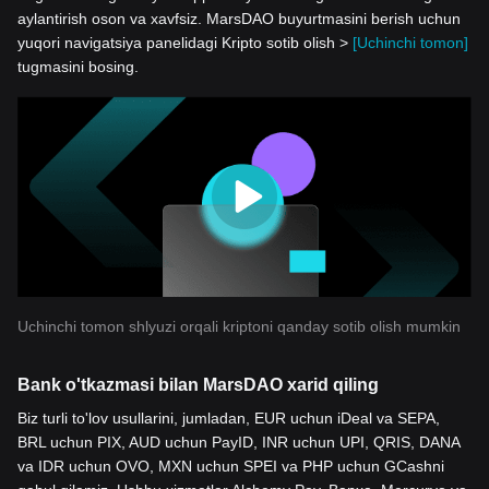
aylantirish oson va xavfsiz. MarsDAO buyurtmasini berish uchun
yuqori navigatsiya panelidagi Kripto sotib olish >
[Uchinchi tomon]
tugmasini bosing.
Uchinchi tomon shlyuzi orqali kriptoni qanday sotib olish mumkin
Bank o'tkazmasi bilan MarsDAO xarid qiling
Biz turli to'lov usullarini, jumladan, EUR uchun iDeal va SEPA,
BRL uchun PIX, AUD uchun PayID, INR uchun UPI, QRIS, DANA
va IDR uchun OVO, MXN uchun SPEI va PHP uchun GCashni