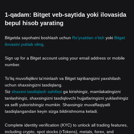
1-qadam: Bitget veb-saytida yoki ilovasida
bepul hisob yarating
Bitgetda sayohatni boshlash uchun
Ro'yxatdan o'tish
yoki
Bitget
ilovasini yuklab oling
.
Sign up for a Bitget account using your email address or mobile
number.
To'liq muvofiqlikni ta'minlash va Bitget tajribangizni yaxshilash
uchun shaxsingizni tasdiqlang.
Siz
shaxsni tasdiqlash sahifasi
ga kirishingiz, mamlakatingizni
tanlashingiz, shaxsingizni tasdiqlovchi hujjatlaringizni yuklashingiz
va selfi yuborishingiz mumkin. Shaxsingiz muvaffaqiyatli
tasdiqlangandan keyin sizga bildirishnoma keladi.
Complete identity verification (KYC) to unlock all trading features,
including crypto, spot stocks (rTokens), metals, forex, and