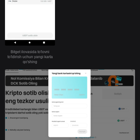
Bitget ilovasida to'lovni
to'ldirish uchun yangi karta
qo'shing