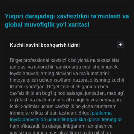
Yuqori darajadagi xavfsizlikni ta'minlash va
global muvofiqlik yo'l xaritasi
Kuchli xavfni boshqarish tizimi
Bitget professional xavfsizlik bo'yicha mutaxassislar
jamoasi va ishonchli hamkorlarga ega, shuningdek,
foydalanuvchilarning aktivlari va ma'lumotlarini
himoya qilish uchun xavflarni nazorat qilishning kuchli
tizimini yaratgan. Bitget tashkil etilganidan beri
xavfsizlik bilan bog'liq hodisalarga, jumladan, mablag'
o'g'irlash va ma'lumotlar sizib chiqishi yuz bermagan.
Ichki xodimlar uchun xavfsizlik bo'yicha muntazam
treninglar o'tkazishdan tashqari, Bitget
platforma
foydalanuvchilari uchun firibgarlikka qarshi treninglar
ham o'tkazadi, bu ularga firibgarlarni aniqlash va
xavfsizroq hamda mas'uliyatliroq savdo qilishga