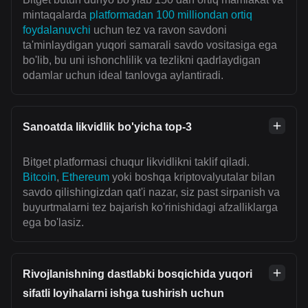
mintaqalarda
platformadan 100 milliondan ortiq
foydalanuvchi
uchun tez va ravon savdoni
ta'minlaydigan yuqori samarali savdo vositasiga ega
bo'lib, bu uni ishonchlilik va tezlikni qadrlaydigan
odamlar uchun ideal tanlovga aylantiradi.
Sanoatda likvidlik bo'yicha top-3
Bitget platformasi chuqur likvidlikni taklif qiladi.
Bitcoin
,
Ethereum
yoki boshqa kriptovalyutalar bilan
savdo qilishingizdan qat'i nazar, siz past sirpanish va
buyurtmalarni tez bajarish ko'rinishidagi afzalliklarga
ega bo'lasiz.
Rivojlanishning dastlabki bosqichida yuqori
sifatli loyihalarni ishga tushirish uchun