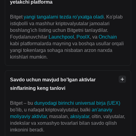
yetakchi platforma
Bitget
yangi tangalarni tezda ro'yxatga oladi
. Ko'plab
istiqbolli va mashhur kriptovalyutalar jamoalari
boshlang'ich listing uchun Bitgetni tanlaydilar.
Foydalanuvchilar
Launchpool
,
PoolX
, va
Onchain
kabi platformalarda mayning va boshqa usullar orqali
yangi tokenlarga sohaga nisbatan arzon narxda
kirishlari mumkin.
Savdo uchun mavjud bo'lgan aktivlar
sinflarining keng tanlovi
Bitget – bu
dunyodagi birinchi universal birja (UEX)
bo'lib, u nafaqat kriptovalyutalar, balki
an'anaviy
moliyaviy aktivlar
, masalan,
aksiyalar
, oltin, valyutalar,
indekslar va xomashyo tovarlari bilan savdo qilish
imkonini beradi.