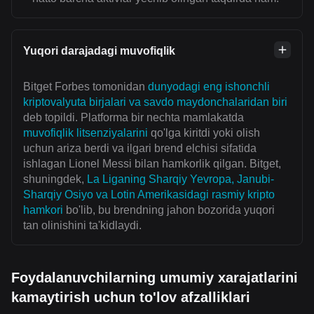
Yuqori darajadagi muvofiqlik
Bitget Forbes tomonidan
dunyodagi eng ishonchli
kriptovalyuta birjalari va savdo maydonchalaridan biri
deb topildi. Platforma bir nechta mamlakatda
muvofiqlik litsenziyalarini
qo'lga kiritdi yoki olish
uchun ariza berdi va ilgari brend elchisi sifatida
ishlagan Lionel Messi bilan hamkorlik qilgan. Bitget,
shuningdek,
La Liganing Sharqiy Yevropa, Janubi-
Sharqiy Osiyo va Lotin Amerikasidagi rasmiy kripto
hamkori
bo'lib, bu brendning jahon bozorida yuqori
tan olinishini ta'kidlaydi.
Foydalanuvchilarning umumiy xarajatlarini
kamaytirish uchun to'lov afzalliklari