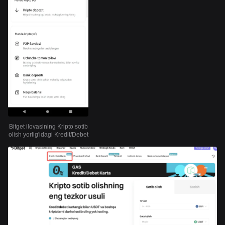
Bitget ilovasining Kripto sotib
olish yorlig'idagi Kredit/Debet