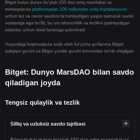
Bitget butun dunyo bo'ylab 150 dan ortiq mamlakat va
mintaqalarda
platformadan 100 milliondan ortiq foydalanuvchi
uchun tez va ravon savdoni ta'minlaydigan yuqori samarali savdo
vositasiga ega bo'lib, bu uni ishonchlilik va tezlikni qadrlaydigan
odamlar uchun ideal tanlovga aylantiradi.
Yuqoridagi kriptovalyuta sotib olish bo'yicha qo'llanma Bitget
tadqiqot guruhi va Bitget yuridik guruhi tomonidan ko'rib chiqilgan.
Bitget: Dunyo MarsDAO bilan savdo
qiladigan joyda
Tengsiz qulaylik va tezlik
Silliq va uzluksiz savdo tajribasi
Bitget butun dunyo bo'ylab 150 dan ortiq mamlakat va