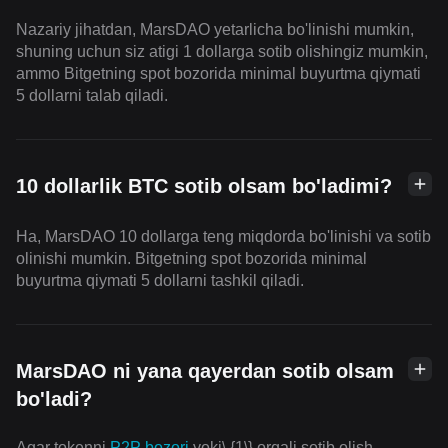
Nazariy jihatdan, MarsDAO yetarlicha bo'linishi mumkin,
shuning uchun siz atigi 1 dollarga sotib olishingiz mumkin,
ammo Bitgetning spot bozorida minimal buyurtma qiymati
5 dollarni talab qiladi.
10 dollarlik BTC sotib olsam bo'ladimi?
Ha, MarsDAO 10 dollarga teng miqdorda bo'linishi va sotib
olinishi mumkin. Bitgetning spot bozorida minimal
buyurtma qiymati 5 dollarni tashkil qiladi.
MarsDAO ni yana qayerdan sotib olsam
bo'ladi?
Agar tokenni
P2P bozori
yoki\ {1\} orqali sotib olish