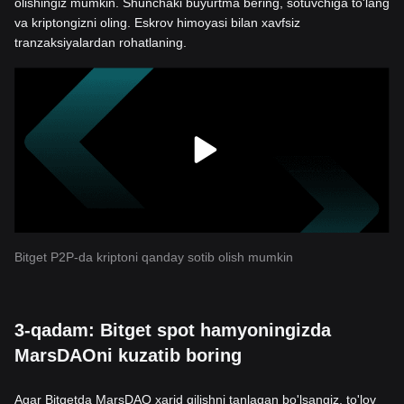
olishingiz mumkin. Shunchaki buyurtma bering, sotuvchiga to'lang
va kriptongizni oling. Eskrov himoyasi bilan xavfsiz
tranzaksiyalardan rohatlaning.
Bitget P2P-da kriptoni qanday sotib olish mumkin
3-qadam: Bitget spot hamyoningizda
MarsDAOni kuzatib boring
Agar Bitgetda MarsDAO xarid qilishni tanlagan bo'lsangiz, to'lov