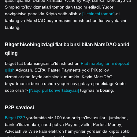
qabul qilamiz. Ushbu xizmatlar Alchemy Pay, Banxa, Mercuryo va
Simplex to'lov xizmatlari tomonidan taqdim etiladi. Yuqori
navigatsiya panelida Kripto sotib olish >
[Uchinchi tomon]
-ni
tanlang va MarsDAO buyurtmasini berish uchun fiat valyutasini
tanlang.
Bitget hisobingizdagi fiat balansi bilan MarsDAO xarid
qiling
Bitget fiat balansingizni to'ldirish uchun
Fiat mablag'larini depozit
qilish
Advcash, SEPA, Faster Payments yoki PIX to'lov
xizmatlaridan foydalanishingiz mumkin. Keyin MarsDAO
buyurtmasini berish uchun yuqori navigatsiya panelidagi Kripto
sotib olish >
[Naqd pul konvertatsiyasi]
tugmasini bosing.
P2P savdosi
Bitget P2P
yordamida siz 100 dan ortiq to'lov usullari, jumladan,
bank o'tkazmalari, naqd pul va Payeer, Zelle, Perfect Money,
Advcash va Wise kabi elektron hamyonlar yordamida kripto sotib