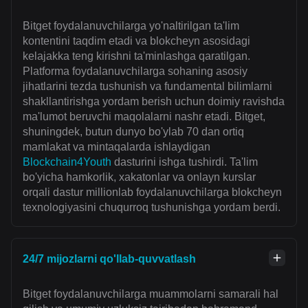
Bitget foydalanuvchilarga yo'naltirilgan ta'lim
kontentini taqdim etadi va blokcheyn asosidagi
kelajakka teng kirishni ta'minlashga qaratilgan.
Platforma foydalanuvchilarga sohaning asosiy
jihatlarini tezda tushunish va fundamental bilimlarni
shakllantirishga yordam berish uchun doimiy ravishda
ma'lumot beruvchi maqolalarni nashr etadi. Bitget,
shuningdek, butun dunyo bo'ylab 70 dan ortiq
mamlakat va mintaqalarda ishlaydigan
Blockchain4Youth
dasturini ishga tushirdi. Ta'lim
bo'yicha hamkorlik, xakatonlar va onlayn kurslar
orqali dastur millionlab foydalanuvchilarga blokcheyn
texnologiyasini chuqurroq tushunishga yordam berdi.
24/7 mijozlarni qo'llab-quvvatlash
Bitget foydalanuvchilarga muammolarni samarali hal