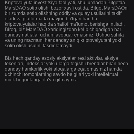
Kriptovalyuta investitsiya faoliyati, shu jumladan Bitgetda
MarsDAO sotib olish, bozor xavfi ostida. Bitget MarsDAOni
bir zumda sotib olishning oddiy va qulay usullarini taklif
etadi va platformada mavjud bo'lgan barcha
kriptovalyutalar haqida shaffof ma'lumot berishga intiladi.
Biroq, biz MarsDAO xaridingizdan kelib chiqadigan har
qanday natijalar uchun javobgar emasmiz. Ushbu sahifa
va uning mazmuni har qanday aniq kriptovalyutani yoki
sotib olish usulini tasdiqlamaydi.
Biz hech qanday asosiy aksiyalar, real aktivlar, aksiya
tokenlari, indekslar yoki ularga tegishli brendlar bilan hech
qanday hamkorlik yoki aloqalarga ega emasmiz hamda
uchinchi tomonlarning savdo belgilari yoki intellektual
mulk huquqlariga da'vo qilmaymiz.