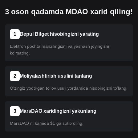
3 oson qadamda MDAO xarid qiling!
1
Bepul Bitget hisobingizni yarating
Elektron pochta manzilingizni va yashash joyingizni
ko'rsating.
2
Moliyalashtirish usulini tanlang
O'zingiz yoqtirgan to'lov usuli yordamida hisobingizni to'lang.
3
MarsDAO xaridingizni yakunlang
MarsDAO ni kamida $1 ga sotib oling.