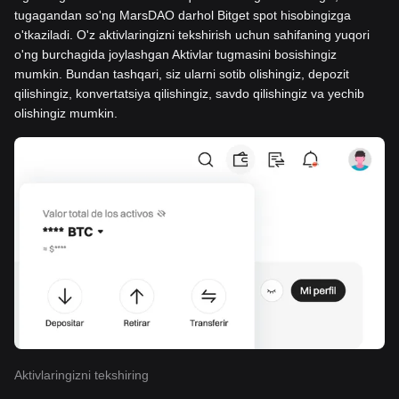
tugagandan so'ng MarsDAO darhol Bitget spot hisobingizga
o'tkaziladi. O'z aktivlaringizni tekshirish uchun sahifaning yuqori
o'ng burchagida joylashgan Aktivlar tugmasini bosishingiz
mumkin. Bundan tashqari, siz ularni sotib olishingiz, depozit
qilishingiz, konvertatsiya qilishingiz, savdo qilishingiz va yechib
olishingiz mumkin.
Aktivlaringizni tekshiring