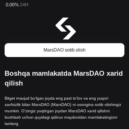
0.00%
24H
MarsDAO sotib olish
Boshqa mamlakatda MarsDAO xarid
qilish
Bitget mavjud boʻlgan joyda eng past to'lov va eng yuqori
xavfsizlik bilan MarsDAO (MarsDAO) ni osongina sotib olishingiz
mumkin. O'zingiz yoqtirgan joydan MarsDAO xarid qilishni
boshlash uchun quyidagi qidiruv maydonidan mamlakatingizni
tanlang: