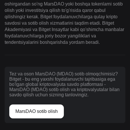
oshirgandan so'ng MarsDAO yoki boshqa tokenlarni sotib
olish yoki investitsiya qilish to'g'risida qaror qabul
qilishingiz kerak. Bitget foydalanuvchilarga qulay kripto
savdosi va sotib olish xizmatlarini taqdim etadi. Bitget
Akademiyasi va Bitget Insaytlar kabi qo'shimcha manbalar
foydalanuvchilarga joriy bozor yangiliklari va
tendentsiyalarini boshqarishda yordam beradi.
Tez va oson MarsDAO (MDAO) sotib olmoqchimisiz?
Bitget - bu eng yaxshi foydalanuvchi tajribasiga ega
bo'lgan global kriptovalyuta savdo platformasi -
MarsDAO (MDAO) sotib olish va kriptovalyutalar bilan
savdo qilish uchun sizning tanlovingiz.
MarsDAO sotib olish