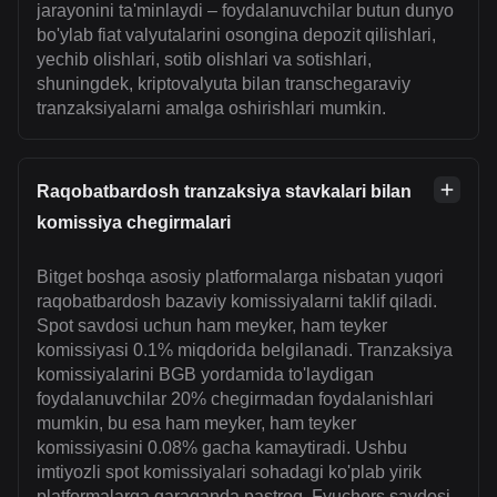
jarayonini ta'minlaydi – foydalanuvchilar butun dunyo
bo'ylab fiat valyutalarini osongina depozit qilishlari,
yechib olishlari, sotib olishlari va sotishlari,
shuningdek, kriptovalyuta bilan transchegaraviy
tranzaksiyalarni amalga oshirishlari mumkin.
Raqobatbardosh tranzaksiya stavkalari bilan
komissiya chegirmalari
Bitget boshqa asosiy platformalarga nisbatan yuqori
raqobatbardosh bazaviy komissiyalarni taklif qiladi.
Spot savdosi uchun ham meyker, ham teyker
komissiyasi 0.1% miqdorida belgilanadi. Tranzaksiya
komissiyalarini BGB yordamida to'laydigan
foydalanuvchilar 20% chegirmadan foydalanishlari
mumkin, bu esa ham meyker, ham teyker
komissiyasini 0.08% gacha kamaytiradi. Ushbu
imtiyozli spot komissiyalari sohadagi ko'plab yirik
platformalarga qaraganda pastroq. Fyuchers savdosi