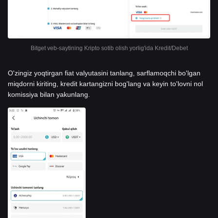
Bitget veb-saytining Kripto sotib olish yorlig'ida Kredit/Debet
O'zingiz yoqtirgan fiat valyutasini tanlang, sarflamoqchi bo'lgan
miqdorni kiriting, kredit kartangizni bog'lang va keyin to'lovni nol
komissiya bilan yakunlang.