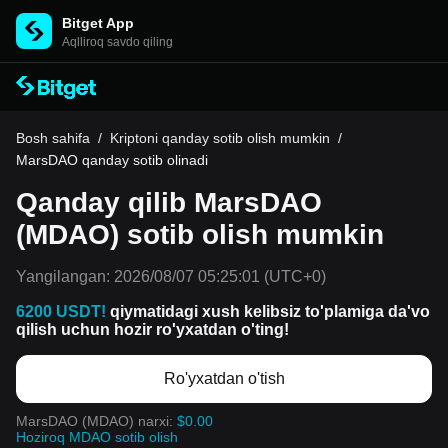
Bitget App
Aqlliroq savdo qiling
Bosh sahifa
/
Kriptoni qanday sotib olish mumkin
/
MarsDAO qanday sotib olinadi
Qanday qilib MarsDAO
(MDAO) sotib olish mumkin
Yangilangan:
2026/08/07 05:25:01
(UTC+0)
6200 USDT!
qiymatidagi xush kelibsiz to'plamiga da'vo
qilish uchun hozir ro'yxatdan o'ting!
Ro'yxatdan o'tish
MarsDAO (MDAO) narxi:
$0.00
Hoziroq MDAO sotib olish