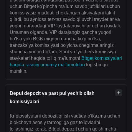
uchun Bitget ko'pincha ma'lum savdo juftliklari uchun
komissiyasiz muddati cheklangan aksiyalarni taklif
qiladi, bu ayniqsa tez-tez savdo qiluvchi treyderlar va
yuqori darajadagi VIP foydalanuvchilar uchun foydali.
Umuman olganda, VIP darajangiz qancha yuqori
bo'lsa yoki BGB miqdori qancha ko'p bo'lsa,
tranzaksiya komissiyasi bo'yicha chegirmalaringiz
shuncha yuqori bo'ladi. Spot va fyuchers komissiya
stavkalari haqida to'liq ma'lumotni
Bitget komissiyalari
haqida rasmiy umumiy ma'lumotdan
topishingiz
mumkin.
Bepul depozit va past pul yechib olish
komissiyalari
Kriptovalyutani depozit qilish vaqtida o'tkazma uchun
blokcheyn asosiy tarmog'iga gaz to'lovlarini
to'lashingiz kerak. Bitget depozit uchun qo'shimcha