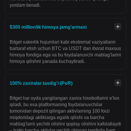
yordam beradi.
$300 millionlik himoya jamg'armasi
Bitget xakerlik hujumlari kabi ekstremal vaziyatlarni
bartaraf etish uchun BTC va USDT dan iborat maxsus
himoya fondiga ega va bu foydalanuvchi mablag'larini
himoya qilishni yanada kuchaytiradi.
100% zaxiralar tasdig'i (PoR)
Bitget har oyda yangilangan zaxira hisobotlarini e'lon
qiladi, bu esa platformaning foydalanuvchilar
tomonidan depozit qilingan aktivlarning 100 foizi
miqdoridagi aktiklarga egalik qilishi va barcha
mablag'larni yechib olishni qoplay olishini kafolatlaydi
– hatto barcha aktivlar yechib olingan taqdirda ham.