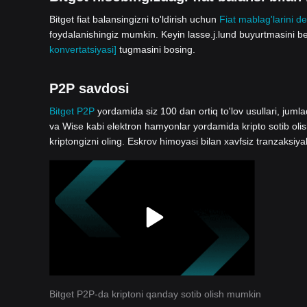
Bitget fiat balansingizni to'ldirish uchun
Fiat mablag'larini de
foydalanishingiz mumkin. Keyin lasse.j.lund buyurtmasini be
konvertatsiyasi]
tugmasini bosing.
P2P savdosi
Bitget P2P
yordamida siz 100 dan ortiq to'lov usullari, jum
va Wise kabi elektron hamyonlar yordamida kripto sotib oli
kriptongizni oling. Eskrov himoyasi bilan xavfsiz tranzaksiya
Bitget P2P-da kriptoni qanday sotib olish mumkin