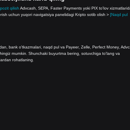
pozit qilish
Advcash, SEPA, Faster Payments yoki PIX to'lov xizmatlari
rish uchun yuqori navigatsiya panelidagi Kripto sotib olish >
[Naqd pul
ladan, bank o'tkazmalari, naqd pul va Payeer, Zelle, Perfect Money, Adv
shingiz mumkin. Shunchaki buyurtma bering, sotuvchiga to'lang va
lardan rohatlaning.