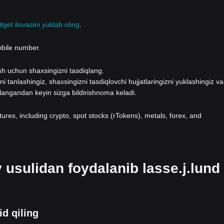
itget ilovasini yuklab oling
.
obile number.
lash uchun shaxsingizni tasdiqlang.
i tanlashingiz, shaxsingizni tasdiqlovchi hujjatlaringizni yuklashingiz va
qlangandan keyin sizga bildirishnoma keladi.
atures, including crypto, spot stocks (rTokens), metals, forex, and
 usulidan foydalanib lasse.j.lund
id qiling