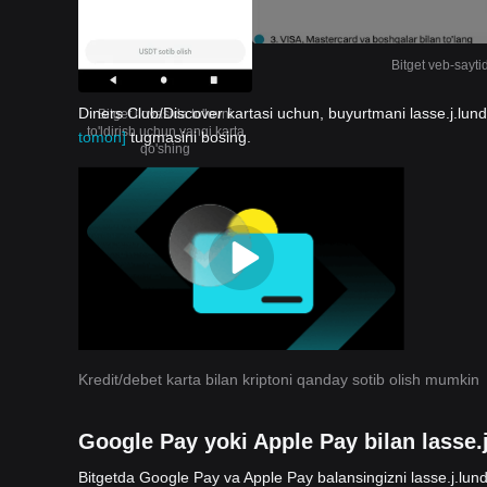
Bitget veb-sayti
Diners Club/Discover kartasi uchun, buyurtmani lasse.j.lund 
Bitget ilovasida to'lovni
to'ldirish uchun yangi karta
tomon]
tugmasini bosing.
qo'shing
Kredit/debet karta bilan kriptoni qanday sotib olish mumkin
Google Pay yoki Apple Pay bilan lasse.j
Bitgetda Google Pay va Apple Pay balansingizni lasse.j.lund