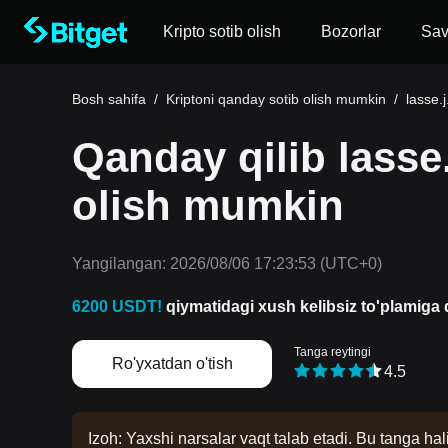
Kripto sotib olish
Bozorlar
Sa
Bosh sahifa
/
Kriptoni qanday sotib olish mumkin
/
lasse.
Qanday qilib lasse.
olish mumkin
Yangilangan:
2026/08/06 17:23:53
(UTC+0)
6200 USDT!
qiymatidagi xush kelibsiz to'plamiga d
Tanga reytingi
Ro'yxatdan o'tish
4.5
Izoh: Yaxshi narsalar vaqt talab etadi. Bu tanga hal