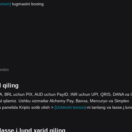
tomon]
tugmasini bosing.
umkin
 qiling
 SEPA, BRL uchun PIX, AUD uchun PayID, INR uchun UPI, QRIS, DANA va 
ilamiz. Ushbu xizmatlar Alchemy Pay, Banxa, Mercuryo va Simplex
a panelida Kripto sotib olish >
[Uchinchi tomon]
-ni tanlang va lasse.j.lun
lasse.j.lund xarid qiling