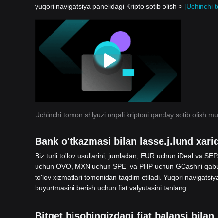
yuqori navigatsiya panelidagi Kripto sotib olish >
[Uchinchi 
Uchinchi tomon shlyuzi orqali kriptoni qanday sotib olish m
Bank o'tkazmasi bilan lasse.j.lund xarid
Biz turli to'lov usullarini, jumladan, EUR uchun iDeal va
uchun OVO, MXN uchun SPEI va PHP uchun GCashni qabul q
to'lov xizmatlari tomonidan taqdim etiladi. Yuqori navigatsiy
buyurtmasini berish uchun fiat valyutasini tanlang.
Bitget hisobingizdagi fiat balansi bilan 