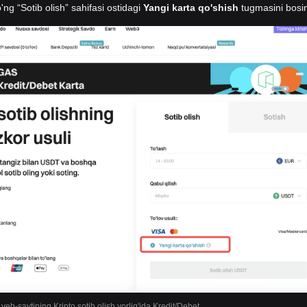
'ng “Sotib olish” sahifasi ostidagi
Yangi karta qo'shish
tugmasini bosi
 veb-saytining Kripto sotib olish yorlig'ida Kredit/Debet