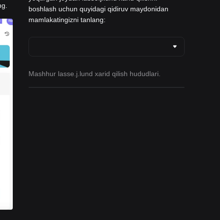
ng.
boshlash uchun quyidagi qidiruv maydonidan
mamlakatingizni tanlang:
Mashhur lasse.j.lund xarid qilish hududlari.