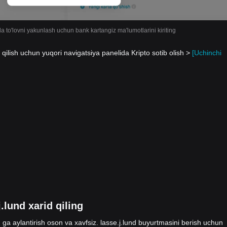
da to'lovni yakunlash uchun bank kartangiz ma'lumotlarini kiriting
qilish uchun yuqori navigatsiya panelida Kripto sotib olish >
[Uchinchi
.lund xarid qiling
 ga aylantirish oson va xavfsiz. lasse.j.lund buyurtmasini berish uchun