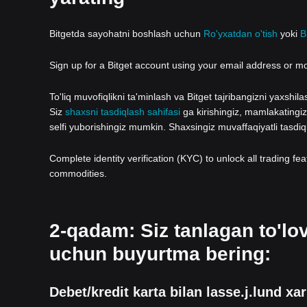
Bitgetda sayohatni boshlash uchun
Ro'yxatdan o'tish
yoki
B
Sign up for a Bitget account using your email address or m
To'liq muvofiqlikni ta'minlash va Bitget tajribangizni yaxshi
Siz
shaxsni tasdiqlash sahifasi
ga kirishingiz, mamlakatingizn
selfi yuborishingiz mumkin. Shaxsingiz muvaffaqiyatli tasdi
Complete identity verification (KYC) to unlock all trading fe
commodities.
2-qadam: Siz tanlagan to'lov
uchun buyurtma bering:
Debet/kredit karta bilan lasse.j.lund xar