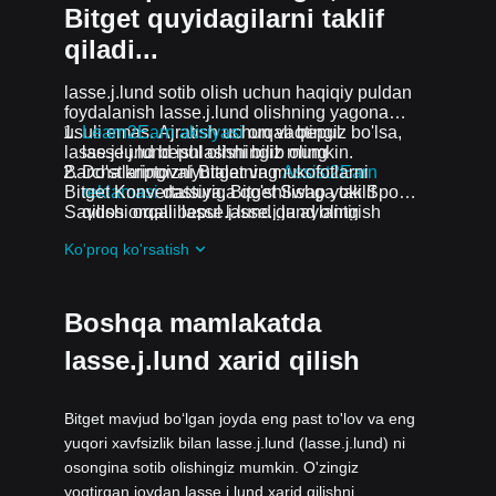
Bitget quyidagilarni taklif
qiladi...
lasse.j.lund sotib olish uchun haqiqiy puldan
foydalanish lasse.j.lund olishning yagona
usuli emas. Ajratish uchun vaqtingiz bo'lsa,
Learn2Earn aksiyasi
orqali bepul
lasse.j.lund bepul olishingiz mumkin.
lasse.j.lund ishlashni bilib oling
Barcha kriptovalyutalar va mukofotlarni
Do'stlaringizni Bitgetning
Assist2Earn
Bitget Konvertatsiya, Bitget Swap yoki Spot
reklamasi
dasturiga qo'shilishga taklif
Savdosi orqali lasse.j.lund ga aylantirish
qilish orqali bepul lasse.j.lund oling
mumkin.
Davom etayotgan qiyinchiliklar va reklama
Ko'proq ko'rsatish
aksiyalari
guruhiga qo'shilish orqali
lasse.j.lund ta airdrop bepul oling
Boshqa mamlakatda
lasse.j.lund xarid qilish
Bitget mavjud boʻlgan joyda eng past to'lov va eng
yuqori xavfsizlik bilan lasse.j.lund (lasse.j.lund) ni
osongina sotib olishingiz mumkin. O'zingiz
yoqtirgan joydan lasse.j.lund xarid qilishni