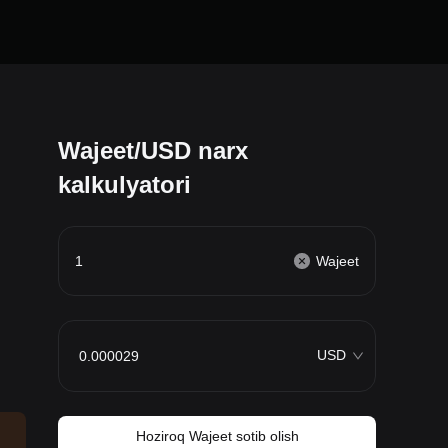
Wajeet/USD narx
kalkulyatori
Wajeet
USD
Hoziroq Wajeet sotib olish