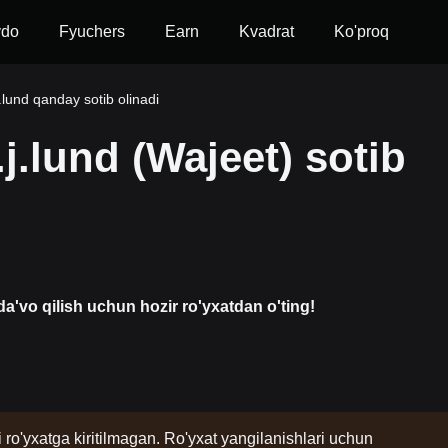
vdo
Fyuchers
Earn
Kvadrat
Ko'proq
j.lund qanday sotib olinadi
j.lund (Wajeet) sotib
a'vo qilish uchun hozir ro'yxatdan o'ting!
i ro'yxatga kiritilmagan. Ro'yxat yangilanishlari uchun