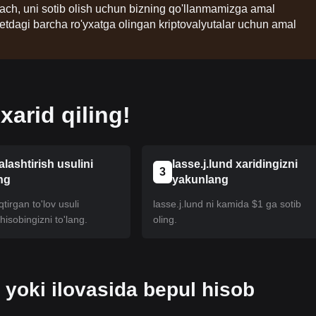
lgach, uni sotib olish uchun bizning qo'llanmamizga amal
etdagi barcha ro'yxatga olingan kriptovalyutalar uchun amal
arid qiling!
alashtirish usulini
lasse.j.lund xaridingizni
3
ng
yakunlang
tirgan to'lov usuli
lasse.j.lund ni kamida $1 ga sotib
isobingizni to'lang.
oling.
 yoki ilovasida bepul hisob