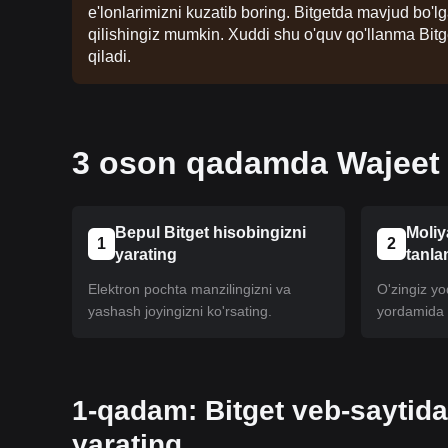
e'lonlarimizni kuzatib boring. Bitgetda mavjud bo'
qilishingiz mumkin. Xuddi shu o'quv qo'llanma Bitg
qiladi.
3 oson qadamda Wajeet x
Bepul Bitget hisobingizni
Moliy
1
2
yarating
tanla
Elektron pochta manzilingizni va
O'zingiz yoq
yashash joyingizni ko'rsating.
yordamida h
1-qadam: Bitget veb-saytida
yarating