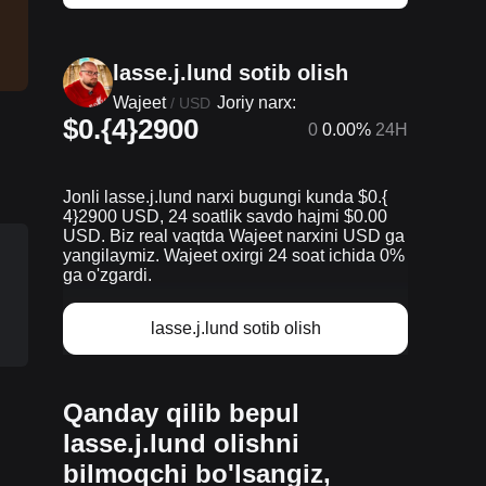
lasse.j.lund sotib olish
Wajeet
Joriy narx:
/
USD
$0.{4}2900
0
0.00%
24H
Jonli lasse.j.lund narxi bugungi kunda $0.{​
4}2900 USD, 24 soatlik savdo hajmi $0.00
USD. Biz real vaqtda Wajeet narxini USD ga
yangilaymiz. Wajeet oxirgi 24 soat ichida 0%
ga o'zgardi.
lasse.j.lund sotib olish
Qanday qilib bepul
lasse.j.lund olishni
bilmoqchi bo'lsangiz,