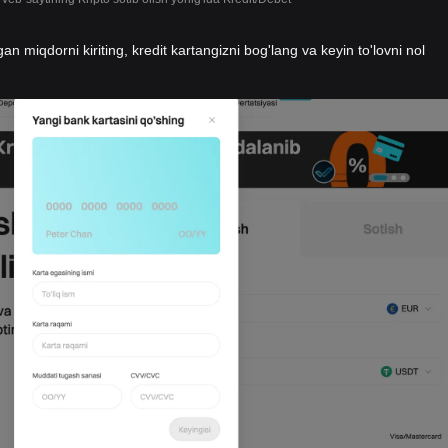
gan miqdorni kiriting, kredit kartangizni bog'lang va keyin to'lovni nol