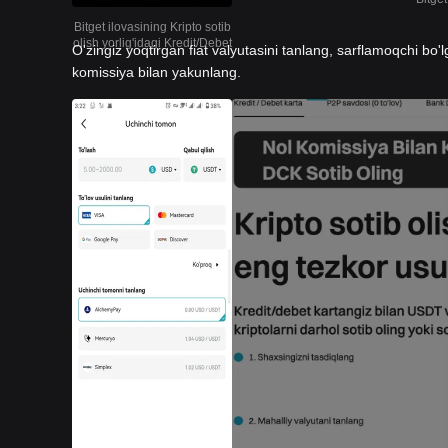
Bitget ilovasining Kripto sotib
olish yorlig'idagi Kredit/Debet
O'zingiz yoqtirgan fiat valyutasini tanlang, sarflamoqchi bo'l
komissiya bilan yakunlang.