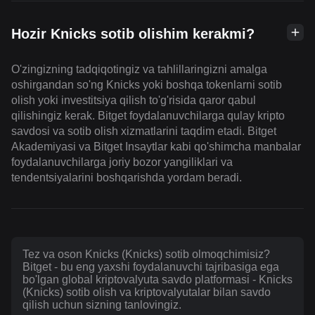
Hozir Knicks sotib olishim kerakmi?
O'zingizning tadqiqotingiz va tahlillaringizni amalga
oshirgandan so'ng Knicks yoki boshqa tokenlarni sotib
olish yoki investitsiya qilish to'g'risida qaror qabul
qilishingiz kerak. Bitget foydalanuvchilarga qulay kripto
savdosi va sotib olish xizmatlarini taqdim etadi. Bitget
Akademiyasi va Bitget Insaytlar kabi qo'shimcha manbalar
foydalanuvchilarga joriy bozor yangiliklari va
tendentsiyalarini boshqarishda yordam beradi.
Tez va oson Knicks (Knicks) sotib olmoqchimisiz?
Bitget - bu eng yaxshi foydalanuvchi tajribasiga ega
bo'lgan global kriptovalyuta savdo platformasi - Knicks
(Knicks) sotib olish va kriptovalyutalar bilan savdo
qilish uchun sizning tanlovingiz.