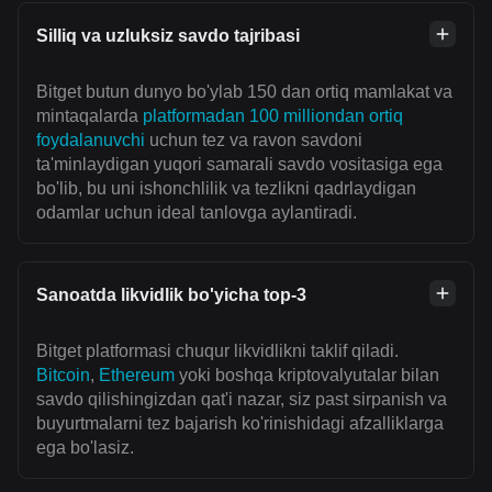
Silliq va uzluksiz savdo tajribasi
Bitget butun dunyo bo'ylab 150 dan ortiq mamlakat va
mintaqalarda
platformadan 100 milliondan ortiq
foydalanuvchi
uchun tez va ravon savdoni
ta'minlaydigan yuqori samarali savdo vositasiga ega
bo'lib, bu uni ishonchlilik va tezlikni qadrlaydigan
odamlar uchun ideal tanlovga aylantiradi.
Sanoatda likvidlik bo'yicha top-3
Bitget platformasi chuqur likvidlikni taklif qiladi.
Bitcoin
,
Ethereum
yoki boshqa kriptovalyutalar bilan
savdo qilishingizdan qat'i nazar, siz past sirpanish va
buyurtmalarni tez bajarish ko'rinishidagi afzalliklarga
ega bo'lasiz.