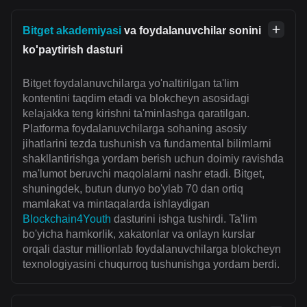
Bitget akademiyasi
va foydalanuvchilar sonini
ko'paytirish dasturi
Bitget foydalanuvchilarga yo'naltirilgan ta'lim
kontentini taqdim etadi va blokcheyn asosidagi
kelajakka teng kirishni ta'minlashga qaratilgan.
Platforma foydalanuvchilarga sohaning asosiy
jihatlarini tezda tushunish va fundamental bilimlarni
shakllantirishga yordam berish uchun doimiy ravishda
ma'lumot beruvchi maqolalarni nashr etadi. Bitget,
shuningdek, butun dunyo bo'ylab 70 dan ortiq
mamlakat va mintaqalarda ishlaydigan
Blockchain4Youth
dasturini ishga tushirdi. Ta'lim
bo'yicha hamkorlik, xakatonlar va onlayn kurslar
orqali dastur millionlab foydalanuvchilarga blokcheyn
texnologiyasini chuqurroq tushunishga yordam berdi.