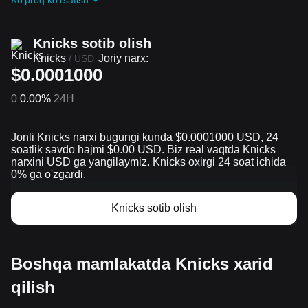
Ko'proq ko'rsatish
guruhiga qo'shilish orqali Knicks ta airdrop bepul oling
Knicks sotib olish
Knicks
Joriy narx:
/
USD
$0.0001000
0
0.00%
24H
Jonli Knicks narxi bugungi kunda $0.0001000 USD, 24
soatlik savdo hajmi $0.00 USD. Biz real vaqtda Knicks
narxini USD ga yangilaymiz. Knicks oxirgi 24 soat ichida
0% ga o'zgardi.
Knicks sotib olish
Boshqa mamlakatda Knicks xarid
qilish