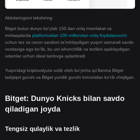
Aktivlaringizni tekshiring
Bitget butun dunyo bo'ylab 150 dan ortiq mamlakat va
mintaqalarda
platformadan 100 milliondan ortiq foydalanuvchi
uchun tez va ravon savdoni ta'minlaydigan yuqori samarali savdo
vositasiga ega bo'lib, bu uni ishonchlilik va tezlikni qadrlaydigan
odamlar uchun ideal tanlovga aylantiradi.
Yuqoridagi kriptovalyuta sotib olish bo'yicha qo'llanma Bitget
tadqiqot guruhi va Bitget yuridik guruhi tomonidan ko'rib chiqilgan.
Bitget: Dunyo Knicks bilan savdo
qiladigan joyda
Tengsiz qulaylik va tezlik