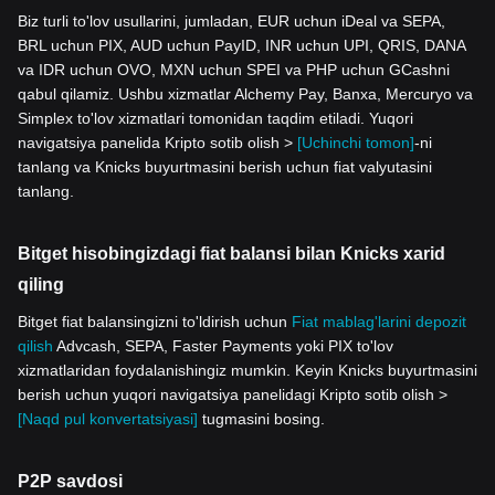
Biz turli to'lov usullarini, jumladan, EUR uchun iDeal va SEPA,
BRL uchun PIX, AUD uchun PayID, INR uchun UPI, QRIS, DANA
va IDR uchun OVO, MXN uchun SPEI va PHP uchun GCashni
qabul qilamiz. Ushbu xizmatlar Alchemy Pay, Banxa, Mercuryo va
Simplex to'lov xizmatlari tomonidan taqdim etiladi. Yuqori
navigatsiya panelida Kripto sotib olish >
[Uchinchi tomon]
-ni
tanlang va Knicks buyurtmasini berish uchun fiat valyutasini
tanlang.
Bitget hisobingizdagi fiat balansi bilan Knicks xarid
qiling
Bitget fiat balansingizni to'ldirish uchun
Fiat mablag'larini depozit
qilish
Advcash, SEPA, Faster Payments yoki PIX to'lov
xizmatlaridan foydalanishingiz mumkin. Keyin Knicks buyurtmasini
berish uchun yuqori navigatsiya panelidagi Kripto sotib olish >
[Naqd pul konvertatsiyasi]
tugmasini bosing.
P2P savdosi