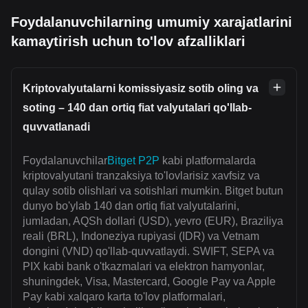
Foydalanuvchilarning umumiy xarajatlarini
kamaytirish uchun to'lov afzalliklari
Kriptovalyutalarni komissiyasiz sotib oling va
soting – 140 dan ortiq fiat valyutalari qo'llab-
quvvatlanadi
Foydalanuvchilar
Bitget P2P
kabi platformalarda
kriptovalyutani tranzaksiya to'lovlarisiz xavfsiz va
qulay sotib olishlari va sotishlari mumkin. Bitget butun
dunyo bo'ylab 140 dan ortiq fiat valyutalarini,
jumladan, AQSh dollari (USD), yevro (EUR), Braziliya
reali (BRL), Indoneziya rupiyasi (IDR) va Vetnam
dongini (VND) qo'llab-quvvatlaydi. SWIFT, SEPA va
PIX kabi bank o'tkazmalari va elektron hamyonlar,
shuningdek, Visa, Mastercard, Google Pay va Apple
Pay kabi xalqaro karta to'lov platformalari,