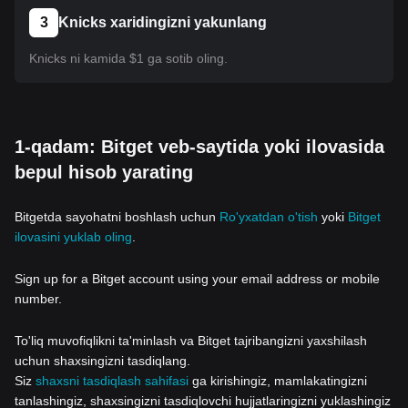
3
Knicks xaridingizni yakunlang
Knicks ni kamida $1 ga sotib oling.
1-qadam: Bitget veb-saytida yoki ilovasida
bepul hisob yarating
Bitgetda sayohatni boshlash uchun
Ro'yxatdan o'tish
yoki
Bitget
ilovasini yuklab oling
.
Sign up for a Bitget account using your email address or mobile
number.
To'liq muvofiqlikni ta'minlash va Bitget tajribangizni yaxshilash
uchun shaxsingizni tasdiqlang.
Siz
shaxsni tasdiqlash sahifasi
ga kirishingiz, mamlakatingizni
tanlashingiz, shaxsingizni tasdiqlovchi hujjatlaringizni yuklashingiz