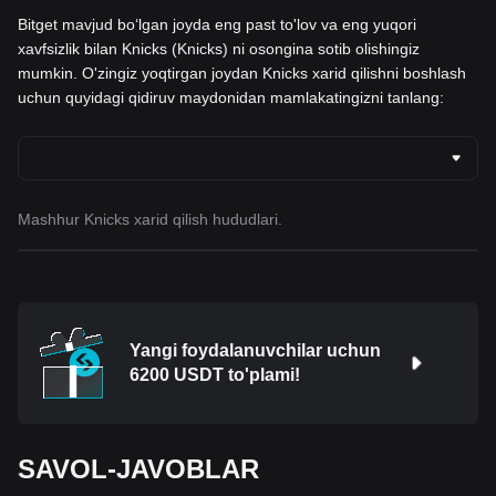
Bitget mavjud boʻlgan joyda eng past to'lov va eng yuqori
xavfsizlik bilan Knicks (Knicks) ni osongina sotib olishingiz
mumkin. O'zingiz yoqtirgan joydan Knicks xarid qilishni boshlash
uchun quyidagi qidiruv maydonidan mamlakatingizni tanlang:
Mashhur Knicks xarid qilish hududlari.
Yangi foydalanuvchilar uchun
6200 USDT to'plami!
SAVOL-JAVOBLAR