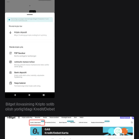
Bitget ilovasining Kripto sotib
olish yorlig'idagi Kredit/Debet