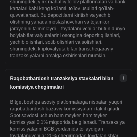
shuningdek, yirik mahalliy to'lov platformalari va bank
kartalari kabi keng ko'lamli to'lov usullari qo'llab-
quvvatlanadi. Bu depozitlarni kiritish va yechib
olishning yanada moslashuvchan va tejamkor
jarayonini ta'minlaydi – foydalanuvchilar butun dunyo
bo'ylab fiat valyutalarini osongina depozit qilishlari,
yechib olishlari, sotib olishlari va sotishlari,
shuningdek, kriptovalyuta bilan transchegaraviy
tranzaksiyalarni amalga oshirishlari mumkin.
Raqobatbardosh tranzaksiya stavkalari bilan
komissiya chegirmalari
Bitget boshqa asosiy platformalarga nisbatan yuqori
raqobatbardosh bazaviy komissiyalarni taklif qiladi.
Spot savdosi uchun ham meyker, ham teyker
komissiyasi 0.1% miqdorida belgilanadi. Tranzaksiya
komissiyalarini BGB yordamida to'laydigan
foydalanuvchilar 20% chegirmadan foydalanishlari