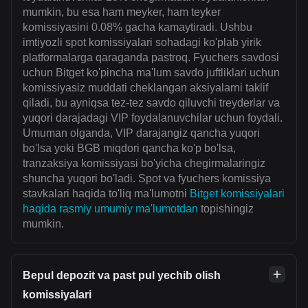
mumkin, bu esa ham meyker, ham teyker
komissiyasini 0.08% gacha kamaytiradi. Ushbu
imtiyozli spot komissiyalari sohadagi ko'plab yirik
platformalarga qaraganda pastroq. Fyuchers savdosi
uchun Bitget ko'pincha ma'lum savdo juftliklari uchun
komissiyasiz muddati cheklangan aksiyalarni taklif
qiladi, bu ayniqsa tez-tez savdo qiluvchi treyderlar va
yuqori darajadagi VIP foydalanuvchilar uchun foydali.
Umuman olganda, VIP darajangiz qancha yuqori
bo'lsa yoki BGB miqdori qancha ko'p bo'lsa,
tranzaksiya komissiyasi bo'yicha chegirmalaringiz
shuncha yuqori bo'ladi. Spot va fyuchers komissiya
stavkalari haqida to'liq ma'lumotni
Bitget komissiyalari
haqida rasmiy umumiy ma'lumotdan
topishingiz
mumkin.
Bepul depozit va past pul yechib olish
komissiyalari