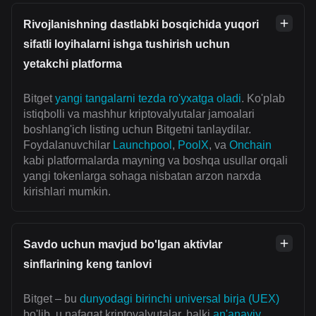
Rivojlanishning dastlabki bosqichida yuqori
sifatli loyihalarni ishga tushirish uchun
yetakchi platforma
Bitget
yangi tangalarni tezda ro'yxatga oladi
. Ko'plab
istiqbolli va mashhur kriptovalyutalar jamoalari
boshlang'ich listing uchun Bitgetni tanlaydilar.
Foydalanuvchilar
Launchpool
,
PoolX
, va
Onchain
kabi platformalarda mayning va boshqa usullar orqali
yangi tokenlarga sohaga nisbatan arzon narxda
kirishlari mumkin.
Savdo uchun mavjud bo'lgan aktivlar
sinflarining keng tanlovi
Bitget – bu
dunyodagi birinchi universal birja (UEX)
bo'lib, u nafaqat kriptovalyutalar, balki
an'anaviy