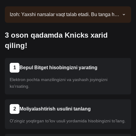
Izoh: Yaxshi narsalar vaqt talab etadi. Bu tanga hali
ro'yxatga kiritilmagan. Ro'yxat yangilanishlari uchun
e'lonlarimizni kuzatib boring. Bitgetda mavjud
3 oson qadamda Knicks xarid
bo'lgach, uni sotib olish uchun bizning
qo'llanmamizga amal qilishingiz mumkin. Xuddi shu
qiling!
o'quv qo'llanma Bitgetdagi barcha ro'yxatga olingan
kriptovalyutalar uchun amal qiladi.
1
Bepul Bitget hisobingizni yarating
Elektron pochta manzilingizni va yashash joyingizni
ko'rsating.
2
Moliyalashtirish usulini tanlang
O'zingiz yoqtirgan to'lov usuli yordamida hisobingizni to'lang.