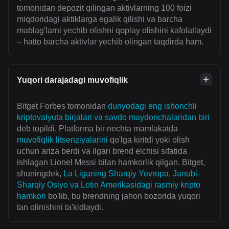
tomonidan depozit qilingan aktivlarning 100 foizi
miqdoridagi aktiklarga egalik qilishi va barcha
mablag'larni yechib olishni qoplay olishini kafolatlaydi
– hatto barcha aktivlar yechib olingan taqdirda ham.
Yuqori darajadagi muvofiqlik
Bitget Forbes tomonidan
dunyodagi eng ishonchli
kriptovalyuta birjalari va savdo maydonchalaridan biri
deb topildi. Platforma bir nechta mamlakatda
muvofiqlik litsenziyalarini
qo'lga kiritdi yoki olish
uchun ariza berdi va ilgari brend elchisi sifatida
ishlagan Lionel Messi bilan hamkorlik qilgan. Bitget,
shuningdek,
La Liganing Sharqiy Yevropa, Janubi-
Sharqiy Osiyo va Lotin Amerikasidagi rasmiy kripto
hamkori
bo'lib, bu brendning jahon bozorida yuqori
tan olinishini ta'kidlaydi.