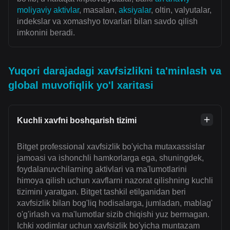
moliyaviy aktivlar
, masalan,
aksiyalar
, oltin, valyutalar,
indekslar va xomashyo tovarlari bilan savdo qilish
imkonini beradi.
Yuqori darajadagi xavfsizlikni ta'minlash va
global muvofiqlik yo'l xaritasi
Kuchli xavfni boshqarish tizimi
Bitget professional xavfsizlik bo'yicha mutaxassislar
jamoasi va ishonchli hamkorlarga ega, shuningdek,
foydalanuvchilarning aktivlari va ma'lumotlarini
himoya qilish uchun xavflarni nazorat qilishning kuchli
tizimini yaratgan. Bitget tashkil etilganidan beri
xavfsizlik bilan bog'liq hodisalarga, jumladan, mablag'
o'g'irlash va ma'lumotlar sizib chiqishi yuz bermagan.
Ichki xodimlar uchun xavfsizlik bo'yicha muntazam