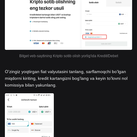
Bitget veb-saytining Kripto sotib olish yorlig'ida Kredit/Debet
O'zingiz yoqtirgan fiat valyutasini tanlang, sarflamoqchi bo'lgan
miqdorni kiriting, kredit kartangizni bog'lang va keyin to'lovni nol
komissiya bilan yakunlang.