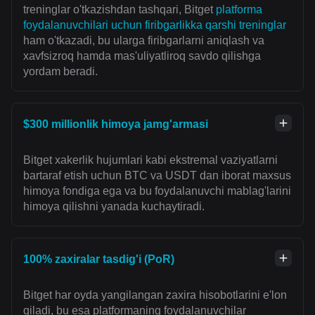
treninglar o'tkazishdan tashqari, Bitget
platforma
foydalanuvchilari uchun firibgarlikka qarshi treninglar
ham o'tkazadi, bu ularga firibgarlarni aniqlash va
xavfsizroq hamda mas'uliyatliroq savdo qilishga
yordam beradi.
$300 millionlik himoya jamg'armasi
Bitget xakerlik hujumlari kabi ekstremal vaziyatlarni
bartaraf etish uchun BTC va USDT dan iborat maxsus
himoya fondiga ega va bu foydalanuvchi mablag'larini
himoya qilishni yanada kuchaytiradi.
100% zaxiralar tasdig'i (PoR)
Bitget har oyda yangilangan zaxira hisobotlarini e'lon
qiladi, bu esa platformaning foydalanuvchilar