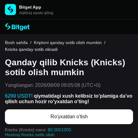
Bitget App
Aqlliroq savdo qiling
Bosh sahifa
/
Kriptoni qanday sotib olish mumkin
/
Knicks qanday sotib olinadi
Qanday qilib Knicks (Knicks)
sotib olish mumkin
Yangilangan:
2026/08/09 09:05:08
(UTC+0)
6200 USDT!
qiymatidagi xush kelibsiz to'plamiga da'vo
qilish uchun hozir ro'yxatdan o'ting!
Ro'yxatdan o'tish
Knicks (Knicks) narxi:
$0.0001000
Hoziroq Knicks sotib olish