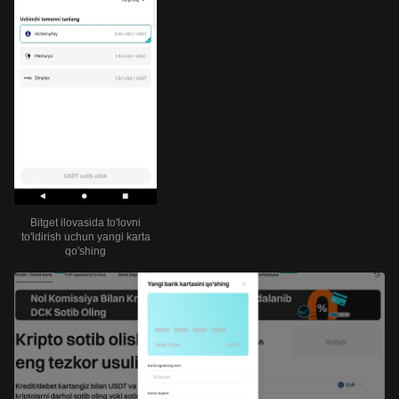
Bitget ilovasida to'lovni
to'ldirish uchun yangi karta
qo'shing