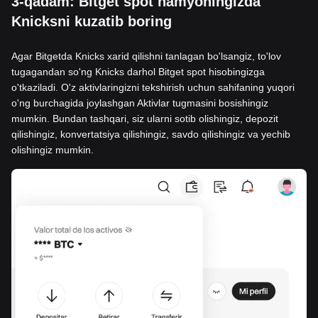
3-qadam: Bitget spot hamyoningizda
Knicksni kuzatib boring
Agar Bitgetda Knicks xarid qilishni tanlagan bo'lsangiz, to'lov
tugagandan so'ng Knicks darhol Bitget spot hisobingizga
o'tkaziladi. O'z aktivlaringizni tekshirish uchun sahifaning yuqori
o'ng burchagida joylashgan Aktivlar tugmasini bosishingiz
mumkin. Bundan tashqari, siz ularni sotib olishingiz, depozit
qilishingiz, konvertatsiya qilishingiz, savdo qilishingiz va yechib
olishingiz mumkin.