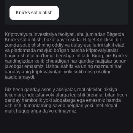
Knicks sotib olish
Kriptovalyuta investitsiya faoliyati, shu jumladan Bitgetda
Knicks sotib olish, bozor xavfi ostida. Bitget Knicksni bir
zumda sotib olishning oddiy va qulay usullarini taklif etadi
va platformada mavjud bo'lgan barcha kriptovalyutalar
haqida shaffof ma'lumot berishga intiladi. Biroq, biz Knicks
xaridingizdan kelib chiqadigan har qanday natijalar uchun
javobgar emasmiz. Ushbu sahifa va uning mazmuni har
qanday aniq kriptovalyutani yoki sotib olish usulini
tasdiqlamaydi.
Biz hech qanday asosiy aksiyalar, real aktivlar, aksiya
tokenlari, indekslar yoki ularga tegishli brendlar bilan hech
qanday hamkorlik yoki aloqalarga ega emasmiz hamda
uchinchi tomonlarning savdo belgilari yoki intellektual
mulk huquqlariga da'vo qilmaymiz.