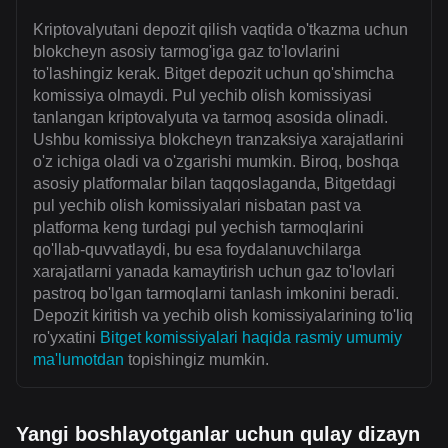
Kriptovalyutani depozit qilish vaqtida o'tkazma uchun
blokcheyn asosiy tarmog'iga gaz to'lovlarini
to'lashingiz kerak. Bitget depozit uchun qo'shimcha
komissiya olmaydi. Pul yechib olish komissiyasi
tanlangan kriptovalyuta va tarmoq asosida olinadi.
Ushbu komissiya blokcheyn tranzaksiya xarajatlarini
o'z ichiga oladi va o'zgarishi mumkin. Biroq, boshqa
asosiy platformalar bilan taqqoslaganda, Bitgetdagi
pul yechib olish komissiyalari nisbatan past va
platforma keng turdagi pul yechish tarmoqlarini
qo'llab-quvvatlaydi, bu esa foydalanuvchilarga
xarajatlarni yanada kamaytirish uchun gaz to'lovlari
pastroq bo'lgan tarmoqlarni tanlash imkonini beradi.
Depozit kiritish va yechib olish komissiyalarining to'liq
ro'yxatini
Bitget komissiyalari haqida rasmiy umumiy
ma'lumotdan
topishingiz mumkin.
Yangi boshlayotganlar uchun qulay dizayn