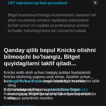
24/7 mijozlarni qo'llab-quvvatlash
Bitget foydalanuvchilarga muammolarni samarali hal
qilish va umumiy uzluksiz tajribadan bahramand
bo'lish uchun o'z vaqtida va professional yordam
ko'rsatib, mijozlarga kunu-tun xizmat ko'rsatadi.
Qanday qilib bepul Knicks olishni
bilmoqchi bo'lsangiz, Bitget
quyidagilarni taklif qiladi...
Knicks sotib olish uchun haqiqiy puldan foydalanish
Knicks olishning yagona usuli emas. Ajratish uchun
vaqtingiz bo'lsa, Knicks bepul olishingiz mumkin.
Learn2Earn aksiyasi
orqali bepul Knicks ishlashni bilib
oling
Barcha kriptovalyutalar va mukofotlarni Bitget
Do'stlaringizni Bitgetning
Assist2Earn reklamasi
Konvertatsiya, Bitget Swap yoki Spot Savdosi orqali
dasturiga qo'shilishga taklif qilish orqali bepul Knicks
Knicks ga aylantirish mumkin.
oling
Davom etayotgan qiyinchiliklar va reklama aksiyalari