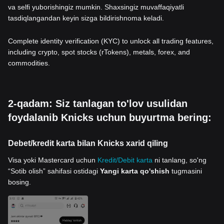
va selfi yuborishingiz mumkin. Shaxsingiz muvaffaqiyatli
tasdiqlangandan keyin sizga bildirishnoma keladi.
Complete identity verification (KYC) to unlock all trading features,
including crypto, spot stocks (rTokens), metals, forex, and
commodities.
2-qadam: Siz tanlagan to'lov usulidan
foydalanib Knicks uchun buyurtma bering:
Debet/kredit karta bilan Knicks xarid qiling
Visa yoki Mastercard uchun
Kredit/Debit karta
ni tanlang, so'ng
“Sotib olish” sahifasi ostidagi
Yangi karta qo'shish
tugmasini
bosing.