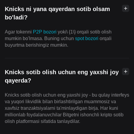
Knicks ni yana qayerdan sotib olsam
bo'ladi?
Agar tokenni
P2P bozori
yoki\ {1\} orqali sotib olish
mumkin bo'lmasa. Buning uchun
spot bozori
orqali
buyurtma berishingiz mumkin.
Knicks sotib olish uchun eng yaxshi joy
qayerda?
Knicks sotib olish uchun eng yaxshi joy - bu qulay interfeys
va yuqori likvidlik bilan birlashtirilgan muammosiz va
xavfsiz tranzaktsiyalarni ta'minlaydigan birja. Har kuni
millionlab foydalanuvchilar Bitgetni ishonchli kripto sotib
olish platformasi sifatida tanlaydilar.