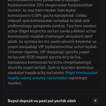
foydalanuvchilar 20% chegirmadan foydalanishlari
mumkin, bu esa ham meyker, ham teyker
komissiyasini 0.08% gacha kamaytiradi. Ushbu
imtiyozli spot komissiyalari sohadagi ko'plab yirik
platformalarga qaraganda pastroq. Fyuchers savdosi
uchun Bitget ko'pincha ma'lum savdo juftliklari uchun
komissiyasiz muddati cheklangan aksiyalarni taklif
qiladi, bu ayniqsa tez-tez savdo qiluvchi treyderlar va
yuqori darajadagi VIP foydalanuvchilar uchun foydali.
Umuman olganda, VIP darajangiz qancha yuqori
bo'lsa yoki BGB miqdori qancha ko'p bo'lsa,
tranzaksiya komissiyasi bo'yicha chegirmalaringiz
shuncha yuqori bo'ladi. Spot va fyuchers komissiya
stavkalari haqida to'liq ma'lumotni
Bitget komissiyalari
haqida rasmiy umumiy ma'lumotdan
topishingiz
mumkin.
Bepul depozit va past pul yechib olish