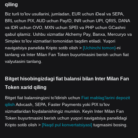
qiling
Biz turli to'lov usullarini, jumladan, EUR uchun iDeal va SEPA,
BRL uchun PIX, AUD uchun PayID, INR uchun UPI, QRIS, DANA
va IDR uchun OVO, MXN uchun SPEI va PHP uchun GCashni
qabul qilamiz. Ushbu xizmatlar Alchemy Pay, Banxa, Mercuryo va
Simplex to'lov xizmatlari tomonidan taqdim etiladi. Yuqori
navigatsiya panelida Kripto sotib olish >
[Uchinchi tomon]
-ni
tanlang va Inter Milan Fan Token buyurtmasini berish uchun fiat
valyutasini tanlang.
Bitget hisobingizdagi fiat balansi bilan Inter Milan Fan
Token xarid qiling
Bitget fiat balansingizni to'ldirish uchun
Fiat mablag'larini depozit
qilish
Advcash, SEPA, Faster Payments yoki PIX to'lov
xizmatlaridan foydalanishingiz mumkin. Keyin Inter Milan Fan
Token buyurtmasini berish uchun yuqori navigatsiya panelidagi
Kripto sotib olish >
[Naqd pul konvertatsiyasi]
tugmasini bosing.