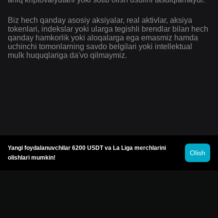
Biz hech qanday asosiy aksiyalar, real aktivlar, aksiya
tokenlari, indekslar yoki ularga tegishli brendlar bilan hech
qanday hamkorlik yoki aloqalarga ega emasmiz hamda
uchinchi tomonlarning savdo belgilari yoki intellektual
mulk huquqlariga da'vo qilmaymiz.
Yangi foydalanuvchilar 6200 USDT va La Liga merchlarini
Olish
olishlari mumkin!