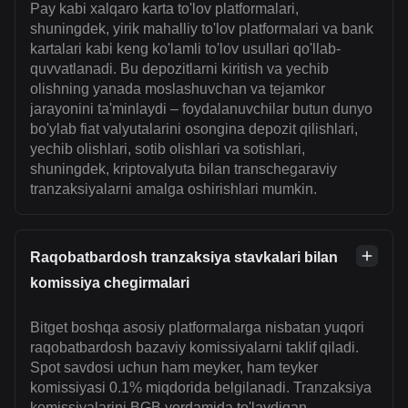
Pay kabi xalqaro karta to'lov platformalari,
shuningdek, yirik mahalliy to'lov platformalari va bank
kartalari kabi keng ko'lamli to'lov usullari qo'llab-
quvvatlanadi. Bu depozitlarni kiritish va yechib
olishning yanada moslashuvchan va tejamkor
jarayonini ta'minlaydi – foydalanuvchilar butun dunyo
bo'ylab fiat valyutalarini osongina depozit qilishlari,
yechib olishlari, sotib olishlari va sotishlari,
shuningdek, kriptovalyuta bilan transchegaraviy
tranzaksiyalarni amalga oshirishlari mumkin.
Raqobatbardosh tranzaksiya stavkalari bilan
komissiya chegirmalari
Bitget boshqa asosiy platformalarga nisbatan yuqori
raqobatbardosh bazaviy komissiyalarni taklif qiladi.
Spot savdosi uchun ham meyker, ham teyker
komissiyasi 0.1% miqdorida belgilanadi. Tranzaksiya
komissiyalarini BGB yordamida to'laydigan