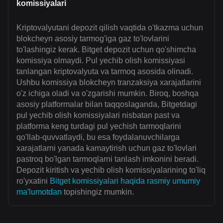
komissiyalari
Kriptovalyutani depozit qilish vaqtida o'tkazma uchun
blokcheyn asosiy tarmog'iga gaz to'lovlarini
to'lashingiz kerak. Bitget depozit uchun qo'shimcha
komissiya olmaydi. Pul yechib olish komissiyasi
tanlangan kriptovalyuta va tarmoq asosida olinadi.
Ushbu komissiya blokcheyn tranzaksiya xarajatlarini
o'z ichiga oladi va o'zgarishi mumkin. Biroq, boshqa
asosiy platformalar bilan taqqoslaganda, Bitgetdagi
pul yechib olish komissiyalari nisbatan past va
platforma keng turdagi pul yechish tarmoqlarini
qo'llab-quvvatlaydi, bu esa foydalanuvchilarga
xarajatlarni yanada kamaytirish uchun gaz to'lovlari
pastroq bo'lgan tarmoqlarni tanlash imkonini beradi.
Depozit kiritish va yechib olish komissiyalarining to'liq
ro'yxatini
Bitget komissiyalari haqida rasmiy umumiy
ma'lumotdan
topishingiz mumkin.