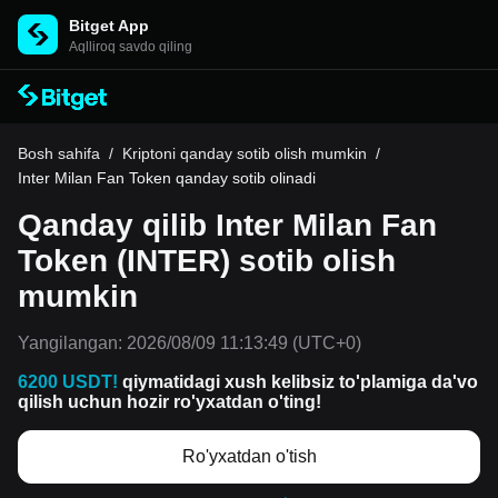
Bitget App
Aqlliroq savdo qiling
Bosh sahifa
/
Kriptoni qanday sotib olish mumkin
/
Inter Milan Fan Token qanday sotib olinadi
Qanday qilib Inter Milan Fan
Token (INTER) sotib olish
mumkin
Yangilangan:
2026/08/09 11:13:49
(UTC+0)
6200 USDT!
qiymatidagi xush kelibsiz to'plamiga da'vo
qilish uchun hozir ro'yxatdan o'ting!
Ro'yxatdan o'tish