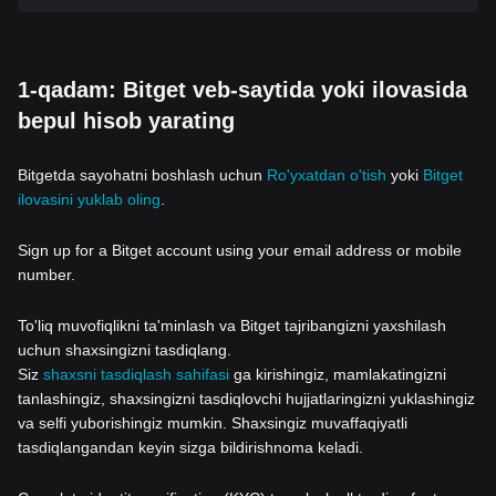
1-qadam: Bitget veb-saytida yoki ilovasida
bepul hisob yarating
Bitgetda sayohatni boshlash uchun
Ro'yxatdan o'tish
yoki
Bitget
ilovasini yuklab oling
.
Sign up for a Bitget account using your email address or mobile
number.
To'liq muvofiqlikni ta'minlash va Bitget tajribangizni yaxshilash
uchun shaxsingizni tasdiqlang.
Siz
shaxsni tasdiqlash sahifasi
ga kirishingiz, mamlakatingizni
tanlashingiz, shaxsingizni tasdiqlovchi hujjatlaringizni yuklashingiz
va selfi yuborishingiz mumkin. Shaxsingiz muvaffaqiyatli
tasdiqlangandan keyin sizga bildirishnoma keladi.