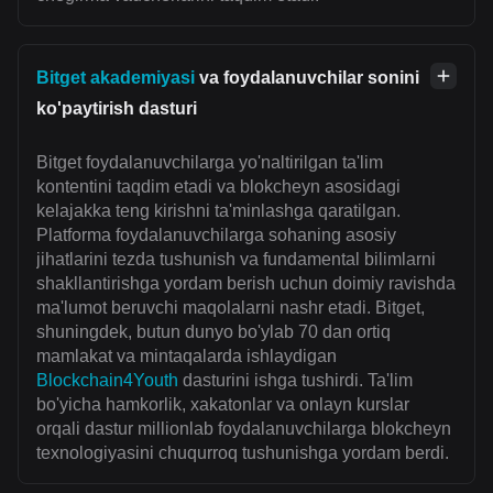
Bitget akademiyasi
va foydalanuvchilar sonini
ko'paytirish dasturi
Bitget foydalanuvchilarga yo'naltirilgan ta'lim
kontentini taqdim etadi va blokcheyn asosidagi
kelajakka teng kirishni ta'minlashga qaratilgan.
Platforma foydalanuvchilarga sohaning asosiy
jihatlarini tezda tushunish va fundamental bilimlarni
shakllantirishga yordam berish uchun doimiy ravishda
ma'lumot beruvchi maqolalarni nashr etadi. Bitget,
shuningdek, butun dunyo bo'ylab 70 dan ortiq
mamlakat va mintaqalarda ishlaydigan
Blockchain4Youth
dasturini ishga tushirdi. Ta'lim
bo'yicha hamkorlik, xakatonlar va onlayn kurslar
orqali dastur millionlab foydalanuvchilarga blokcheyn
texnologiyasini chuqurroq tushunishga yordam berdi.