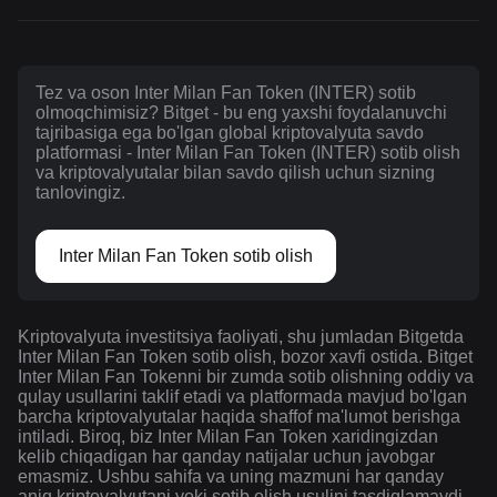
Tez va oson Inter Milan Fan Token (INTER) sotib
olmoqchimisiz? Bitget - bu eng yaxshi foydalanuvchi
tajribasiga ega bo'lgan global kriptovalyuta savdo
platformasi - Inter Milan Fan Token (INTER) sotib olish
va kriptovalyutalar bilan savdo qilish uchun sizning
tanlovingiz.
Inter Milan Fan Token sotib olish
Kriptovalyuta investitsiya faoliyati, shu jumladan Bitgetda
Inter Milan Fan Token sotib olish, bozor xavfi ostida. Bitget
Inter Milan Fan Tokenni bir zumda sotib olishning oddiy va
qulay usullarini taklif etadi va platformada mavjud bo'lgan
barcha kriptovalyutalar haqida shaffof ma'lumot berishga
intiladi. Biroq, biz Inter Milan Fan Token xaridingizdan
kelib chiqadigan har qanday natijalar uchun javobgar
emasmiz. Ushbu sahifa va uning mazmuni har qanday
aniq kriptovalyutani yoki sotib olish usulini tasdiqlamaydi.