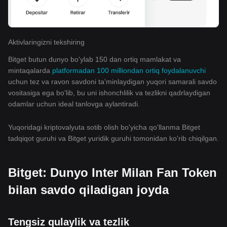
Aktivlaringizni tekshiring
Bitget butun dunyo bo'ylab 150 dan ortiq mamlakat va
mintaqalarda
platformadan 100 milliondan ortiq foydalanuvchi
uchun tez va ravon savdoni ta'minlaydigan yuqori samarali savdo
vositasiga ega bo'lib, bu uni ishonchlilik va tezlikni qadrlaydigan
odamlar uchun ideal tanlovga aylantiradi.
Yuqoridagi kriptovalyuta sotib olish bo'yicha qo'llanma Bitget
tadqiqot guruhi va Bitget yuridik guruhi tomonidan ko'rib chiqilgan.
Bitget: Dunyo Inter Milan Fan Token
bilan savdo qiladigan joyda
Tengsiz qulaylik va tezlik