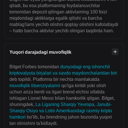
qiladi, bu esa platformaning foydalanuvchilar
tomonidan depozit qilingan aktivlarning 100 foizi
miqdoridagi aktiklarga egalik qilishi va barcha
mablag'larni yechib olishni qoplay olishini kafolatlaydi
– hatto barcha aktivlar yechib olingan taqdirda ham.
Yuqori darajadagi muvofiqlik
Bitget Forbes tomonidan
dunyodagi eng ishonchli
kriptovalyuta birjalari va savdo maydonchalaridan biri
deb topildi. Platforma bir nechta mamlakatda
muvofiqlik litsenziyalarini
qo'lga kiritdi yoki olish
uchun ariza berdi va ilgari brend elchisi sifatida
ishlagan Lionel Messi bilan hamkorlik qilgan. Bitget,
shuningdek,
La Liganing Sharqiy Yevropa, Janubi-
Sharqiy Osiyo va Lotin Amerikasidagi rasmiy kripto
hamkori
bo'lib, bu brendning jahon bozorida yuqori
tan olinishini ta'kidlaydi.