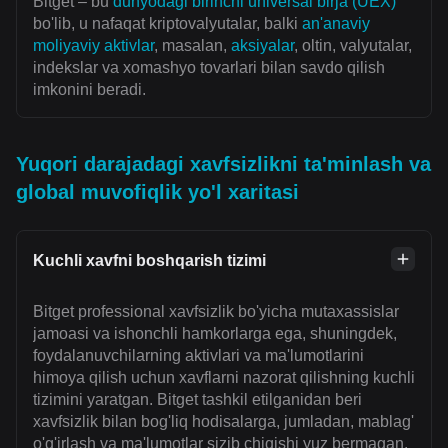
Bitget – bu
dunyodagi birinchi universal birja (UEX)
bo'lib, u nafaqat kriptovalyutalar, balki
an'anaviy
moliyaviy aktivlar
, masalan,
aksiyalar
, oltin, valyutalar,
indekslar va xomashyo tovarlari bilan savdo qilish
imkonini beradi.
Yuqori darajadagi xavfsizlikni ta'minlash va
global muvofiqlik yo'l xaritasi
Kuchli xavfni boshqarish tizimi
Bitget professional xavfsizlik bo'yicha mutaxassislar
jamoasi va ishonchli hamkorlarga ega, shuningdek,
foydalanuvchilarning aktivlari va ma'lumotlarini
himoya qilish uchun xavflarni nazorat qilishning kuchli
tizimini yaratgan. Bitget tashkil etilganidan beri
xavfsizlik bilan bog'liq hodisalarga, jumladan, mablag'
o'g'irlash va ma'lumotlar sizib chiqishi yuz bermagan.