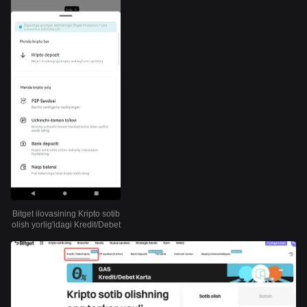
Bitget ilovasining Kripto sotib
olish yorlig'idagi Kredit/Debet