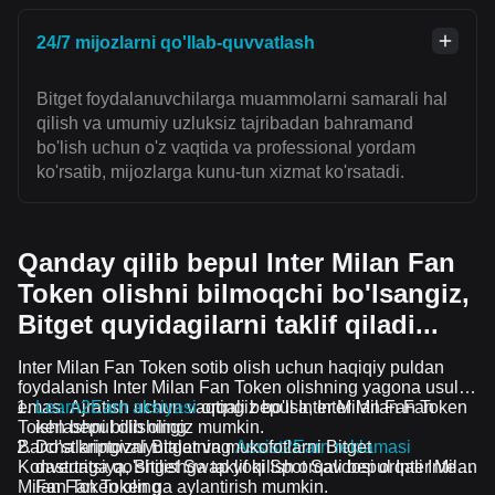
24/7 mijozlarni qo'llab-quvvatlash
Bitget foydalanuvchilarga muammolarni samarali hal
qilish va umumiy uzluksiz tajribadan bahramand
bo'lish uchun o'z vaqtida va professional yordam
ko'rsatib, mijozlarga kunu-tun xizmat ko'rsatadi.
Qanday qilib bepul Inter Milan Fan
Token olishni bilmoqchi bo'lsangiz,
Bitget quyidagilarni taklif qiladi...
Inter Milan Fan Token sotib olish uchun haqiqiy puldan
foydalanish Inter Milan Fan Token olishning yagona usuli
emas. Ajratish uchun vaqtingiz bo'lsa, Inter Milan Fan
Learn2Earn aksiyasi
orqali bepul Inter Milan Fan Token
Token bepul olishingiz mumkin.
ishlashni bilib oling
Barcha kriptovalyutalar va mukofotlarni Bitget
Do'stlaringizni Bitgetning
Assist2Earn reklamasi
Konvertatsiya, Bitget Swap yoki Spot Savdosi orqali Inter
dasturiga qo'shilishga taklif qilish orqali bepul Inter Milan
Milan Fan Token ga aylantirish mumkin.
Fan Token oling