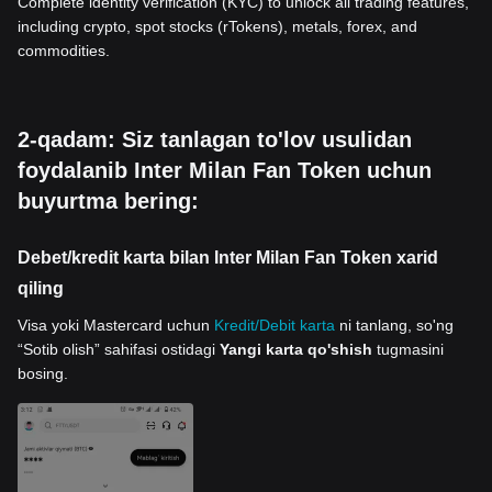
Complete identity verification (KYC) to unlock all trading features,
including crypto, spot stocks (rTokens), metals, forex, and
commodities.
2-qadam: Siz tanlagan to'lov usulidan
foydalanib Inter Milan Fan Token uchun
buyurtma bering:
Debet/kredit karta bilan Inter Milan Fan Token xarid
qiling
Visa yoki Mastercard uchun
Kredit/Debit karta
ni tanlang, so'ng
“Sotib olish” sahifasi ostidagi
Yangi karta qo'shish
tugmasini
bosing.