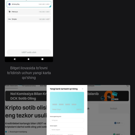
Bitget ilovasida to'lovni
to'ldirish uchun yangi karta
qo'shing