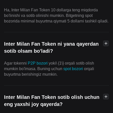
Ha, Inter Milan Fan Token 10 dollarga teng miqdorda
bo'linishi va sotib olinishi mumkin. Bitgetning spot
bozorida minimal buyurtma qiymati 5 dollarni tashkil qiladi.
Inter Milan Fan Token ni yana qayerdan
sotib olsam bo'ladi?
Agar tokenni
P2P bozori
yoki\ {1\} orqali sotib olish
mumkin bo'lmasa. Buning uchun
spot bozori
orqali
buyurtma berishingiz mumkin.
Inter Milan Fan Token sotib olish uchun
eng yaxshi joy qayerda?