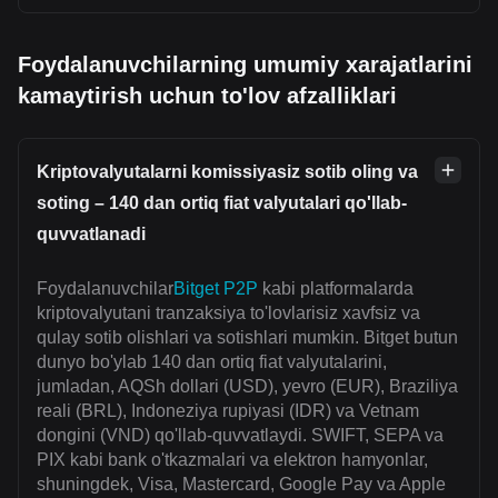
Foydalanuvchilarning umumiy xarajatlarini
kamaytirish uchun to'lov afzalliklari
Kriptovalyutalarni komissiyasiz sotib oling va
soting – 140 dan ortiq fiat valyutalari qo'llab-
quvvatlanadi
Foydalanuvchilar
Bitget P2P
kabi platformalarda
kriptovalyutani tranzaksiya to'lovlarisiz xavfsiz va
qulay sotib olishlari va sotishlari mumkin. Bitget butun
dunyo bo'ylab 140 dan ortiq fiat valyutalarini,
jumladan, AQSh dollari (USD), yevro (EUR), Braziliya
reali (BRL), Indoneziya rupiyasi (IDR) va Vetnam
dongini (VND) qo'llab-quvvatlaydi. SWIFT, SEPA va
PIX kabi bank o'tkazmalari va elektron hamyonlar,
shuningdek, Visa, Mastercard, Google Pay va Apple