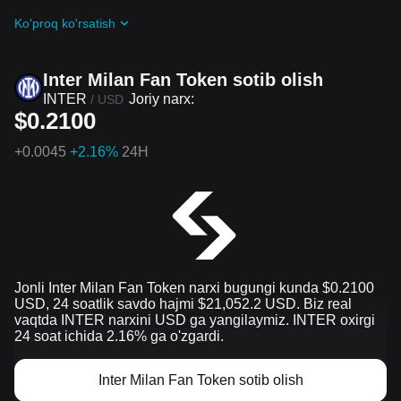
Davom etayotgan qiyinchiliklar va reklama aksiyalari
Ko'proq ko'rsatish
guruhiga qo'shilish orqali Inter Milan Fan Token ta
airdrop bepul oling
Inter Milan Fan Token sotib olish
INTER
Joriy narx:
/
USD
$0.2100
+
0.0045
+2.16%
24H
Jonli Inter Milan Fan Token narxi bugungi kunda $0.2100
USD, 24 soatlik savdo hajmi $21,052.2 USD. Biz real
vaqtda INTER narxini USD ga yangilaymiz. INTER oxirgi
24 soat ichida 2.16% ga o'zgardi.
Inter Milan Fan Token sotib olish