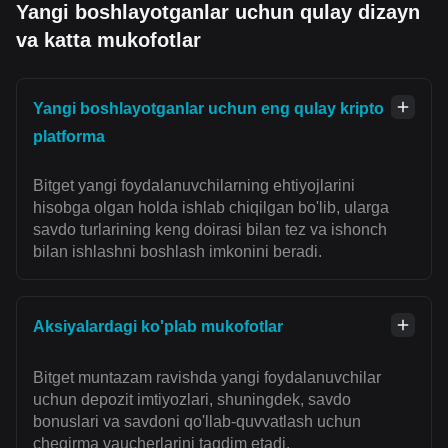
Yangi boshlayotganlar uchun qulay dizayn
va katta mukofotlar
Yangi boshlayotganlar uchun eng qulay kripto
platforma
Bitget yangi foydalanuvchilarning ehtiyojlarini
hisobga olgan holda ishlab chiqilgan bo'lib, ularga
savdo turlarining keng doirasi bilan tez va ishonch
bilan ishlashni boshlash imkonini beradi.
Aksiyalardagi ko'plab mukofotlar
Bitget muntazam ravishda yangi foydalanuvchilar
uchun depozit imtiyozlari, shuningdek, savdo
bonuslari va savdoni qo'llab-quvvatlash uchun
chegirma vaucherlarini taqdim etadi.