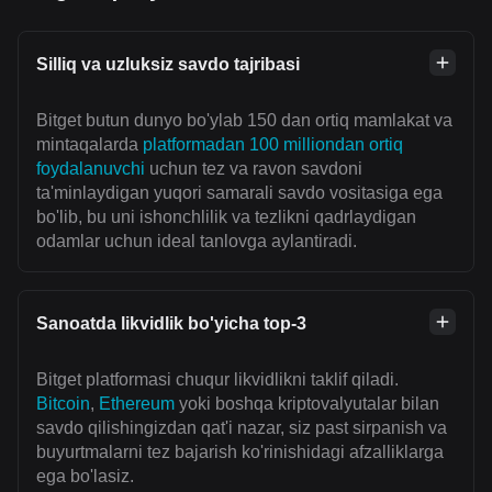
Silliq va uzluksiz savdo tajribasi
Bitget butun dunyo bo'ylab 150 dan ortiq mamlakat va
mintaqalarda
platformadan 100 milliondan ortiq
foydalanuvchi
uchun tez va ravon savdoni
ta'minlaydigan yuqori samarali savdo vositasiga ega
bo'lib, bu uni ishonchlilik va tezlikni qadrlaydigan
odamlar uchun ideal tanlovga aylantiradi.
Sanoatda likvidlik bo'yicha top-3
Bitget platformasi chuqur likvidlikni taklif qiladi.
Bitcoin
,
Ethereum
yoki boshqa kriptovalyutalar bilan
savdo qilishingizdan qat'i nazar, siz past sirpanish va
buyurtmalarni tez bajarish ko'rinishidagi afzalliklarga
ega bo'lasiz.