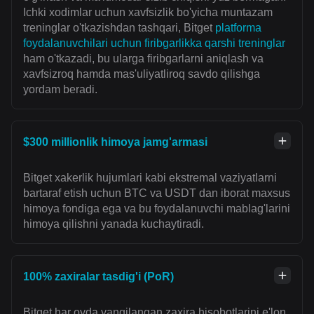
Ichki xodimlar uchun xavfsizlik bo'yicha muntazam
treninglar o'tkazishdan tashqari, Bitget
platforma
foydalanuvchilari uchun firibgarlikka qarshi treninglar
ham o'tkazadi, bu ularga firibgarlarni aniqlash va
xavfsizroq hamda mas'uliyatliroq savdo qilishga
yordam beradi.
$300 millionlik himoya jamg'armasi
Bitget xakerlik hujumlari kabi ekstremal vaziyatlarni
bartaraf etish uchun BTC va USDT dan iborat maxsus
himoya fondiga ega va bu foydalanuvchi mablag'larini
himoya qilishni yanada kuchaytiradi.
100% zaxiralar tasdig'i (PoR)
Bitget har oyda yangilangan zaxira hisobotlarini e'lon