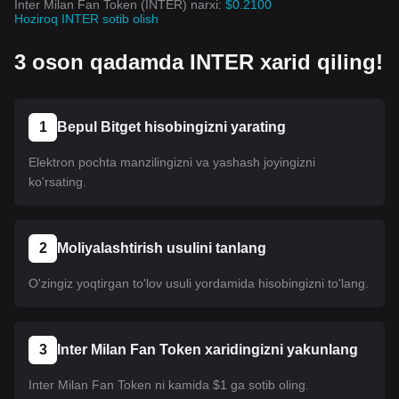
Inter Milan Fan Token (INTER) narxi:
$0.2100
Hoziroq INTER sotib olish
3 oson qadamda INTER xarid qiling!
1
Bepul Bitget hisobingizni yarating
Elektron pochta manzilingizni va yashash joyingizni
ko'rsating.
2
Moliyalashtirish usulini tanlang
O'zingiz yoqtirgan to'lov usuli yordamida hisobingizni to'lang.
3
Inter Milan Fan Token xaridingizni yakunlang
Inter Milan Fan Token ni kamida $1 ga sotib oling.