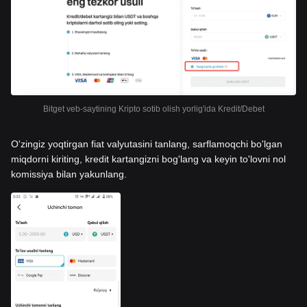
Bitget veb-saytining Kripto sotib olish yorlig'ida Kredit/Debet
O'zingiz yoqtirgan fiat valyutasini tanlang, sarflamoqchi bo'lgan
miqdorni kiriting, kredit kartangizni bog'lang va keyin to'lovni nol
komissiya bilan yakunlang.