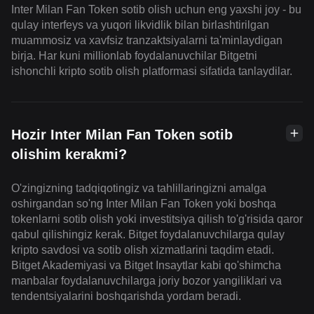
Inter Milan Fan Token sotib olish uchun eng yaxshi joy - bu
qulay interfeys va yuqori likvidlik bilan birlashtirilgan
muammosiz va xavfsiz tranzaktsiyalarni ta'minlaydigan
birja. Har kuni millionlab foydalanuvchilar Bitgetni
ishonchli kripto sotib olish platformasi sifatida tanlaydilar.
Hozir Inter Milan Fan Token sotib
olishim kerakmi?
O'zingizning tadqiqotingiz va tahlillaringizni amalga
oshirgandan so'ng Inter Milan Fan Token yoki boshqa
tokenlarni sotib olish yoki investitsiya qilish to'g'risida qaror
qabul qilishingiz kerak. Bitget foydalanuvchilarga qulay
kripto savdosi va sotib olish xizmatlarini taqdim etadi.
Bitget Akademiyasi va Bitget Insaytlar kabi qo'shimcha
manbalar foydalanuvchilarga joriy bozor yangiliklari va
tendentsiyalarini boshqarishda yordam beradi.