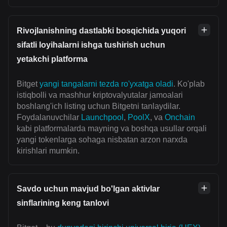
Rivojlanishning dastlabki bosqichida yuqori
sifatli loyihalarni ishga tushirish uchun
yetakchi platforma
Bitget
yangi tangalarni tezda ro'yxatga oladi
. Ko'plab
istiqbolli va mashhur kriptovalyutalar jamoalari
boshlang'ich listing uchun Bitgetni tanlaydilar.
Foydalanuvchilar
Launchpool
,
PoolX
, va
Onchain
kabi platformalarda mayning va boshqa usullar orqali
yangi tokenlarga sohaga nisbatan arzon narxda
kirishlari mumkin.
Savdo uchun mavjud bo'lgan aktivlar
sinflarining keng tanlovi