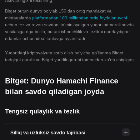
Aktivlaringizni tekshiring
Bitget butun dunyo bo'ylab 150 dan ortiq mamlakat va
mintaqalarda
platformadan 100 milliondan ortiq foydalanuvchi
uchun tez va ravon savdoni ta'minlaydigan yuqori samarali savdo
vositasiga ega bo'lib, bu uni ishonchlilik va tezlikni qadrlaydigan
odamlar uchun ideal tanlovga aylantiradi.
Yuqoridagi kriptovalyuta sotib olish bo'yicha qo'llanma Bitget
tadqiqot guruhi va Bitget yuridik guruhi tomonidan ko'rib chiqilgan.
Bitget: Dunyo Hamachi Finance
bilan savdo qiladigan joyda
Tengsiz qulaylik va tezlik
Silliq va uzluksiz savdo tajribasi