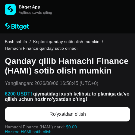
Bitget App
Aqlliroq savdo qiling
Bosh sahifa
/
Kriptoni qanday sotib olish mumkin
/
Hamachi Finance qanday sotib olinadi
Qanday qilib Hamachi Finance
(HAMI) sotib olish mumkin
Yangilangan:
2026/08/06 16:58:45
(UTC+0)
6200 USDT!
qiymatidagi xush kelibsiz to'plamiga da'vo
qilish uchun hozir ro'yxatdan o'ting!
Ro'yxatdan o'tish
Hamachi Finance (HAMI) narxi:
$0.00
Hoziroq HAMI sotib olish