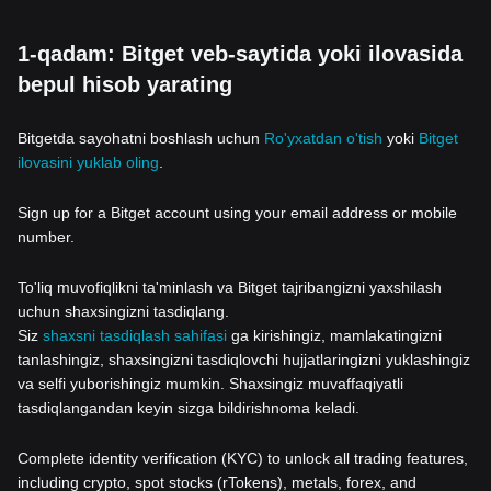
1-qadam: Bitget veb-saytida yoki ilovasida
bepul hisob yarating
Bitgetda sayohatni boshlash uchun
Ro'yxatdan o'tish
yoki
Bitget
ilovasini yuklab oling
.
Sign up for a Bitget account using your email address or mobile
number.
To'liq muvofiqlikni ta'minlash va Bitget tajribangizni yaxshilash
uchun shaxsingizni tasdiqlang.
Siz
shaxsni tasdiqlash sahifasi
ga kirishingiz, mamlakatingizni
tanlashingiz, shaxsingizni tasdiqlovchi hujjatlaringizni yuklashingiz
va selfi yuborishingiz mumkin. Shaxsingiz muvaffaqiyatli
tasdiqlangandan keyin sizga bildirishnoma keladi.
Complete identity verification (KYC) to unlock all trading features,
including crypto, spot stocks (rTokens), metals, forex, and