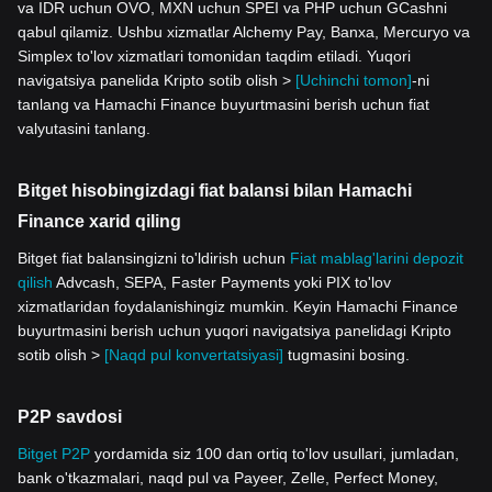
va IDR uchun OVO, MXN uchun SPEI va PHP uchun GCashni
qabul qilamiz. Ushbu xizmatlar Alchemy Pay, Banxa, Mercuryo va
Simplex to'lov xizmatlari tomonidan taqdim etiladi. Yuqori
navigatsiya panelida Kripto sotib olish >
[Uchinchi tomon]
-ni
tanlang va Hamachi Finance buyurtmasini berish uchun fiat
valyutasini tanlang.
Bitget hisobingizdagi fiat balansi bilan Hamachi
Finance xarid qiling
Bitget fiat balansingizni to'ldirish uchun
Fiat mablag'larini depozit
qilish
Advcash, SEPA, Faster Payments yoki PIX to'lov
xizmatlaridan foydalanishingiz mumkin. Keyin Hamachi Finance
buyurtmasini berish uchun yuqori navigatsiya panelidagi Kripto
sotib olish >
[Naqd pul konvertatsiyasi]
tugmasini bosing.
P2P savdosi
Bitget P2P
yordamida siz 100 dan ortiq to'lov usullari, jumladan,
bank o'tkazmalari, naqd pul va Payeer, Zelle, Perfect Money,