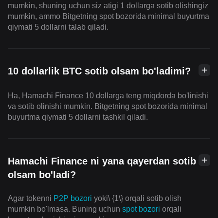
mumkin, shuning uchun siz atigi 1 dollarga sotib olishingiz
mumkin, ammo Bitgetning spot bozorida minimal buyurtma
qiymati 5 dollarni talab qiladi.
10 dollarlik BTC sotib olsam bo'ladimi?
Ha, Hamachi Finance 10 dollarga teng miqdorda bo'linishi
va sotib olinishi mumkin. Bitgetning spot bozorida minimal
buyurtma qiymati 5 dollarni tashkil qiladi.
Hamachi Finance ni yana qayerdan sotib
olsam bo'ladi?
Agar tokenni
P2P bozori
yoki\ {1\} orqali sotib olish
mumkin bo'lmasa. Buning uchun
spot bozori
orqali