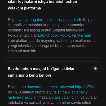
sifatli loyihalarni ishga tushirish uchun
yetakchi platforma
Bitget
yangi tangalarni tezda ro'yxatga oladi
. Ko'plab
istiqbolli va mashhur kriptovalyutalar jamoalari
boshlang'ich listing uchun Bitgetni tanlaydilar.
Foydalanuvchilar
Launchpool
,
PoolX
, va
Onchain
kabi platformalarda mayning va boshqa usullar orqali
yangi tokenlarga sohaga nisbatan arzon narxda
kirishlari mumkin.
Savdo uchun mavjud bo'lgan aktivlar
sinflarining keng tanlovi
Bitget – bu
dunyodagi birinchi universal birja (UEX)
bo'lib, u nafaqat kriptovalyutalar, balki
an'anaviy
moliyaviy aktivlar
, masalan,
aksiyalar
, oltin, valyutalar,
indekslar va xomashyo tovarlari bilan savdo qilish