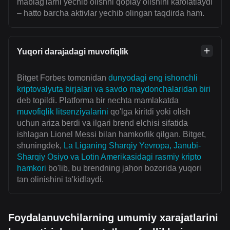
mablag'larni yechib olishni qoplay olishini kafolatlaydi
– hatto barcha aktivlar yechib olingan taqdirda ham.
Yuqori darajadagi muvofiqlik
Bitget Forbes tomonidan
dunyodagi eng ishonchli
kriptovalyuta birjalari va savdo maydonchalaridan biri
deb topildi. Platforma bir nechta mamlakatda
muvofiqlik litsenziyalarini
qo'lga kiritdi yoki olish
uchun ariza berdi va ilgari brend elchisi sifatida
ishlagan Lionel Messi bilan hamkorlik qilgan. Bitget,
shuningdek,
La Liganing Sharqiy Yevropa, Janubi-
Sharqiy Osiyo va Lotin Amerikasidagi rasmiy kripto
hamkori
bo'lib, bu brendning jahon bozorida yuqori
tan olinishini ta'kidlaydi.
Foydalanuvchilarning umumiy xarajatlarini