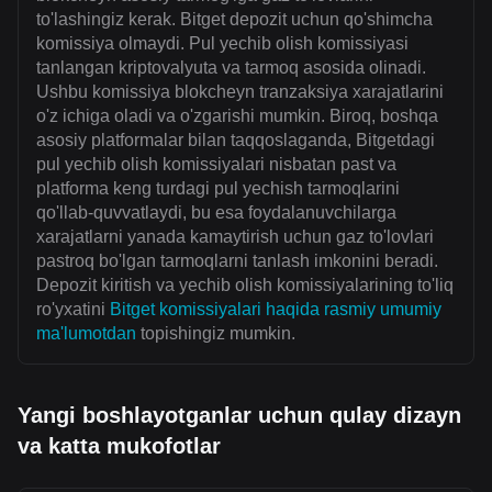
to'lashingiz kerak. Bitget depozit uchun qo'shimcha
komissiya olmaydi. Pul yechib olish komissiyasi
tanlangan kriptovalyuta va tarmoq asosida olinadi.
Ushbu komissiya blokcheyn tranzaksiya xarajatlarini
o'z ichiga oladi va o'zgarishi mumkin. Biroq, boshqa
asosiy platformalar bilan taqqoslaganda, Bitgetdagi
pul yechib olish komissiyalari nisbatan past va
platforma keng turdagi pul yechish tarmoqlarini
qo'llab-quvvatlaydi, bu esa foydalanuvchilarga
xarajatlarni yanada kamaytirish uchun gaz to'lovlari
pastroq bo'lgan tarmoqlarni tanlash imkonini beradi.
Depozit kiritish va yechib olish komissiyalarining to'liq
ro'yxatini
Bitget komissiyalari haqida rasmiy umumiy
ma'lumotdan
topishingiz mumkin.
Yangi boshlayotganlar uchun qulay dizayn
va katta mukofotlar