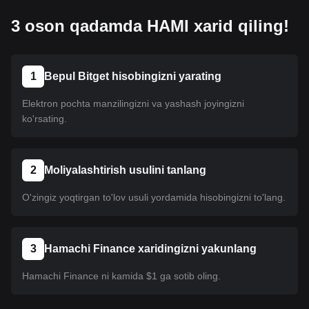
3 oson qadamda HAMI xarid qiling!
1
Bepul Bitget hisobingizni yarating
Elektron pochta manzilingizni va yashash joyingizni
ko'rsating.
2
Moliyalashtirish usulini tanlang
O'zingiz yoqtirgan to'lov usuli yordamida hisobingizni to'lang.
3
Hamachi Finance xaridingizni yakunlang
Hamachi Finance ni kamida $1 ga sotib oling.