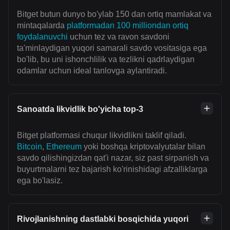
Bitget butun dunyo bo'ylab 150 dan ortiq mamlakat va
mintaqalarda
platformadan 100 milliondan ortiq
foydalanuvchi
uchun tez va ravon savdoni
ta'minlaydigan yuqori samarali savdo vositasiga ega
bo'lib, bu uni ishonchlilik va tezlikni qadrlaydigan
odamlar uchun ideal tanlovga aylantiradi.
Sanoatda likvidlik bo'yicha top-3
Bitget platformasi chuqur likvidlikni taklif qiladi.
Bitcoin
,
Ethereum
yoki boshqa kriptovalyutalar bilan
savdo qilishingizdan qat'i nazar, siz past sirpanish va
buyurtmalarni tez bajarish ko'rinishidagi afzalliklarga
ega bo'lasiz.
Rivojlanishning dastlabki bosqichida yuqori