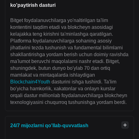
ko'paytirish dasturi
Bitget foydalanuvchilarga yo'naltirilgan ta'lim
kontentini taqdim etadi va blokcheyn asosidagi
kelajakka teng kirishni ta'minlashga qaratilgan.
Platforma foydalanuvchilarga sohaning asosiy
jihatlarini tezda tushunish va fundamental bilimlarni
shakllantirishga yordam berish uchun doimiy ravishda
ma'lumot beruvchi maqolalarni nashr etadi. Bitget,
shuningdek, butun dunyo bo'ylab 70 dan ortiq
mamlakat va mintaqalarda ishlaydigan
Blockchain4Youth
dasturini ishga tushirdi. Ta'lim
bo'yicha hamkorlik, xakatonlar va onlayn kurslar
orqali dastur millionlab foydalanuvchilarga blokcheyn
texnologiyasini chuqurroq tushunishga yordam berdi.
24/7 mijozlarni qo'llab-quvvatlash