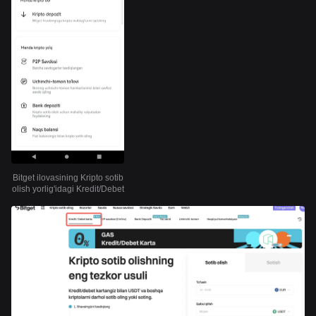
Bitget ilovasining Kripto sotib
olish yorlig'idagi Kredit/Debet