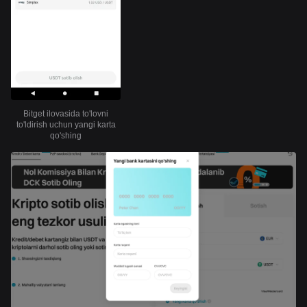
Bitget ilovasida to'lovni
to'ldirish uchun yangi karta
qo'shing