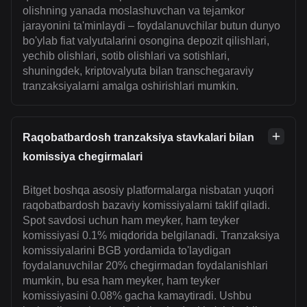
olishning yanada moslashuvchan va tejamkor
jarayonini ta'minlaydi – foydalanuvchilar butun dunyo
bo'ylab fiat valyutalarini osongina depozit qilishlari,
yechib olishlari, sotib olishlari va sotishlari,
shuningdek, kriptovalyuta bilan transchegaraviy
tranzaksiyalarni amalga oshirishlari mumkin.
Raqobatbardosh tranzaksiya stavkalari bilan
komissiya chegirmalari
Bitget boshqa asosiy platformalarga nisbatan yuqori
raqobatbardosh bazaviy komissiyalarni taklif qiladi.
Spot savdosi uchun ham meyker, ham teyker
komissiyasi 0.1% miqdorida belgilanadi. Tranzaksiya
komissiyalarini BGB yordamida to'laydigan
foydalanuvchilar 20% chegirmadan foydalanishlari
mumkin, bu esa ham meyker, ham teyker
komissiyasini 0.08% gacha kamaytiradi. Ushbu