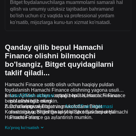
Bitget foydalanuvchilarga muammolarni samarali hal
qilish va umumiy uzluksiz tajribadan bahramand
bo'lish uchun o'z vaqtida va professional yordam
ko'rsatib, mijozlarga kunu-tun xizmat ko'rsatadi.
Qanday qilib bepul Hamachi
Finance olishni bilmoqchi
bo'lsangiz, Bitget quyidagilarni
taklif qiladi...
Hamachi Finance sotib olish uchun haqiqiy puldan
foydalanish Hamachi Finance olishning yagona usuli
emas. Ajratish uchun vaqtingiz bo'lsa, Hamachi Finance
Learn2Earn aksiyasi
orqali bepul Hamachi Finance
bepul olishingiz mumkin.
ishlashni bilib oling
Barcha kriptovalyutalar va mukofotlarni Bitget
Do'stlaringizni Bitgetning
Assist2Earn reklamasi
Konvertatsiya, Bitget Swap yoki Spot Savdosi orqali
dasturiga qo'shilishga taklif qilish orqali bepul Hamachi
Hamachi Finance ga aylantirish mumkin.
Finance oling
Davom etayotgan qiyinchiliklar va reklama aksiyalari
Ko'proq ko'rsatish
guruhiga qo'shilish orqali Hamachi Finance ta airdrop
bepul oling