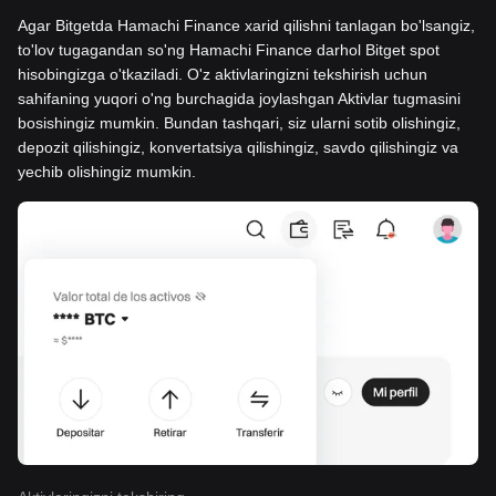
Agar Bitgetda Hamachi Finance xarid qilishni tanlagan bo'lsangiz,
to'lov tugagandan so'ng Hamachi Finance darhol Bitget spot
hisobingizga o'tkaziladi. O'z aktivlaringizni tekshirish uchun
sahifaning yuqori o'ng burchagida joylashgan Aktivlar tugmasini
bosishingiz mumkin. Bundan tashqari, siz ularni sotib olishingiz,
depozit qilishingiz, konvertatsiya qilishingiz, savdo qilishingiz va
yechib olishingiz mumkin.