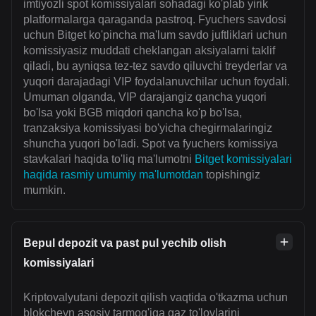
imtiyozli spot komissiyalari sohadagi ko'plab yirik
platformalarga qaraganda pastroq. Fyuchers savdosi
uchun Bitget ko'pincha ma'lum savdo juftliklari uchun
komissiyasiz muddati cheklangan aksiyalarni taklif
qiladi, bu ayniqsa tez-tez savdo qiluvchi treyderlar va
yuqori darajadagi VIP foydalanuvchilar uchun foydali.
Umuman olganda, VIP darajangiz qancha yuqori
bo'lsa yoki BGB miqdori qancha ko'p bo'lsa,
tranzaksiya komissiyasi bo'yicha chegirmalaringiz
shuncha yuqori bo'ladi. Spot va fyuchers komissiya
stavkalari haqida to'liq ma'lumotni
Bitget komissiyalari
haqida rasmiy umumiy ma'lumotdan
topishingiz
mumkin.
Bepul depozit va past pul yechib olish
komissiyalari
Kriptovalyutani depozit qilish vaqtida o'tkazma uchun
blokcheyn asosiy tarmog'iga gaz to'lovlarini