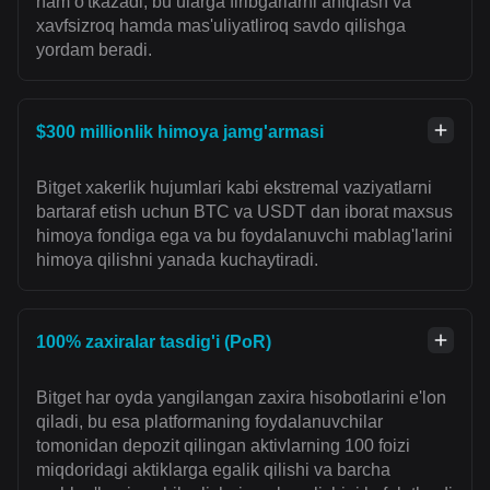
ham o'tkazadi, bu ularga firibgarlarni aniqlash va
xavfsizroq hamda mas'uliyatliroq savdo qilishga
yordam beradi.
$300 millionlik himoya jamg'armasi
Bitget xakerlik hujumlari kabi ekstremal vaziyatlarni
bartaraf etish uchun BTC va USDT dan iborat maxsus
himoya fondiga ega va bu foydalanuvchi mablag'larini
himoya qilishni yanada kuchaytiradi.
100% zaxiralar tasdig'i (PoR)
Bitget har oyda yangilangan zaxira hisobotlarini e'lon
qiladi, bu esa platformaning foydalanuvchilar
tomonidan depozit qilingan aktivlarning 100 foizi
miqdoridagi aktiklarga egalik qilishi va barcha