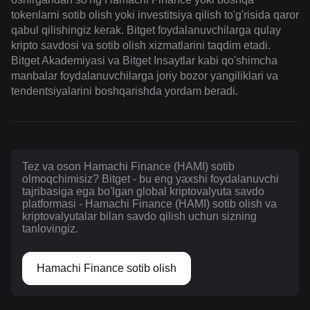
tokenlarni sotib olish yoki investitsiya qilish to'g'risida qaror
qabul qilishingiz kerak. Bitget foydalanuvchilarga qulay
kripto savdosi va sotib olish xizmatlarini taqdim etadi.
Bitget Akademiyasi va Bitget Insaytlar kabi qo'shimcha
manbalar foydalanuvchilarga joriy bozor yangiliklari va
tendentsiyalarini boshqarishda yordam beradi.
Tez va oson Hamachi Finance (HAMI) sotib
olmoqchimisiz? Bitget - bu eng yaxshi foydalanuvchi
tajribasiga ega bo'lgan global kriptovalyuta savdo
platformasi - Hamachi Finance (HAMI) sotib olish va
kriptovalyutalar bilan savdo qilish uchun sizning
tanlovingiz.
Hamachi Finance sotib olish