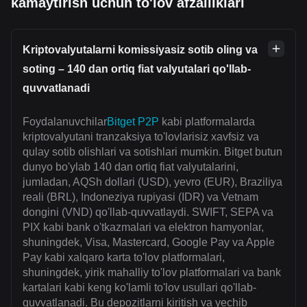
kamaytirish uchun to'lov afzalliklari
Kriptovalyutalarni komissiyasiz sotib oling va
soting – 140 dan ortiq fiat valyutalari qo'llab-
quvvatlanadi
Foydalanuvchilar
Bitget P2P
kabi platformalarda
kriptovalyutani tranzaksiya to'lovlarisiz xavfsiz va
qulay sotib olishlari va sotishlari mumkin. Bitget butun
dunyo bo'ylab 140 dan ortiq fiat valyutalarini,
jumladan, AQSh dollari (USD), yevro (EUR), Braziliya
reali (BRL), Indoneziya rupiyasi (IDR) va Vetnam
dongini (VND) qo'llab-quvvatlaydi. SWIFT, SEPA va
PIX kabi bank o'tkazmalari va elektron hamyonlar,
shuningdek, Visa, Mastercard, Google Pay va Apple
Pay kabi xalqaro karta to'lov platformalari,
shuningdek, yirik mahalliy to'lov platformalari va bank
kartalari kabi keng ko'lamli to'lov usullari qo'llab-
quvvatlanadi. Bu depozitlarni kiritish va yechib