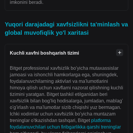
imkonini beradi.
Yuqori darajadagi xavfsizlikni ta'minlash va
global muvofiqlik yo'l xaritasi
Kuchli xavfni boshqarish tizimi
Bitget professional xavfsizlik bo'yicha mutaxassislar
jamoasi va ishonchli hamkorlarga ega, shuningdek,
foydalanuvchilarning aktivlari va ma'lumotlarini
himoya qilish uchun xavflarni nazorat qilishning kuchli
tizimini yaratgan. Bitget tashkil etilganidan beri
xavfsizlik bilan bog'liq hodisalarga, jumladan, mablag'
o'g'irlash va ma'lumotlar sizib chiqishi yuz bermagan.
Ichki xodimlar uchun xavfsizlik bo'yicha muntazam
treninglar o'tkazishdan tashqari, Bitget
platforma
foydalanuvchilari uchun firibgarlikka qarshi treninglar