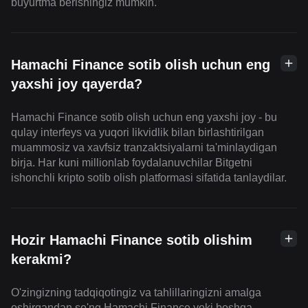
buyurtma berishingiz mumkin.
Hamachi Finance sotib olish uchun eng
yaxshi joy qayerda?
Hamachi Finance sotib olish uchun eng yaxshi joy - bu
qulay interfeys va yuqori likvidlik bilan birlashtirilgan
muammosiz va xavfsiz tranzaktsiyalarni ta'minlaydigan
birja. Har kuni millionlab foydalanuvchilar Bitgetni
ishonchli kripto sotib olish platformasi sifatida tanlaydilar.
Hozir Hamachi Finance sotib olishim
kerakmi?
O'zingizning tadqiqotingiz va tahlillaringizni amalga
oshirgandan so'ng Hamachi Finance yoki boshqa