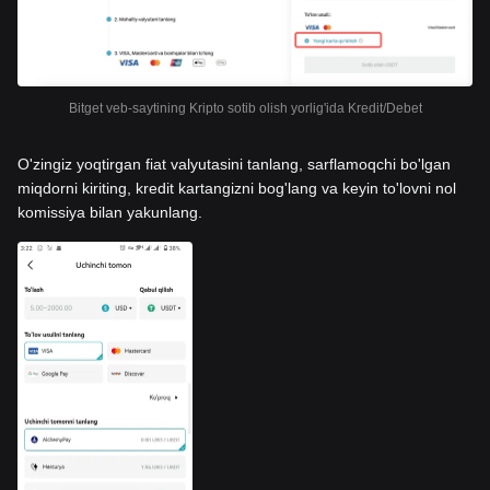
Bitget veb-saytining Kripto sotib olish yorlig'ida Kredit/Debet
O'zingiz yoqtirgan fiat valyutasini tanlang, sarflamoqchi bo'lgan
miqdorni kiriting, kredit kartangizni bog'lang va keyin to'lovni nol
komissiya bilan yakunlang.