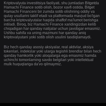
Kriptovalyuta investitsiya faoliyati, shu jumladan Bitgetda
Hamachi Finance sotib olish, bozor xavfi ostida. Bitget
Hamachi Financeni bir zumda sotib olishning oddiy va
qulay usullarini taklif etadi va platformada mavjud bo'lgan
barcha kriptovalyutalar haqida shaffof ma'lumot berishga
intiladi. Biroq, biz Hamachi Finance xaridingizdan kelib
chiqadigan har qanday natijalar uchun javobgar emasmiz.
Ushbu sahifa va uning mazmuni har qanday aniq
kriptovalyutani yoki sotib olish usulini tasdiqlamaydi.
Biz hech qanday asosiy aksiyalar, real aktivlar, aksiya
tokenlari, indekslar yoki ularga tegishli brendlar bilan hech
qanday hamkorlik yoki aloqalarga ega emasmiz hamda
uchinchi tomonlarning savdo belgilari yoki intellektual
mulk huquqlariga da'vo qilmaymiz.