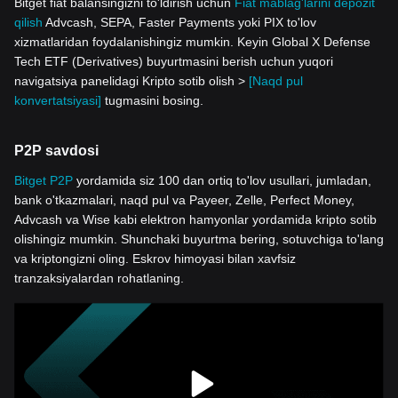
Bitget fiat balansingizni to'ldirish uchun
Fiat mablag'larini depozit
qilish
Advcash, SEPA, Faster Payments yoki PIX to'lov
xizmatlaridan foydalanishingiz mumkin. Keyin Global X Defense
Tech ETF (Derivatives) buyurtmasini berish uchun yuqori
navigatsiya panelidagi Kripto sotib olish >
[Naqd pul
konvertatsiyasi]
tugmasini bosing.
P2P savdosi
Bitget P2P
yordamida siz 100 dan ortiq to'lov usullari, jumladan,
bank o'tkazmalari, naqd pul va Payeer, Zelle, Perfect Money,
Advcash va Wise kabi elektron hamyonlar yordamida kripto sotib
olishingiz mumkin. Shunchaki buyurtma bering, sotuvchiga to'lang
va kriptongizni oling. Eskrov himoyasi bilan xavfsiz
tranzaksiyalardan rohatlaning.