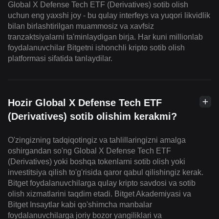
Global X Defense Tech ETF (Derivatives) sotib olish
uchun eng yaxshi joy - bu qulay interfeys va yuqori likvidlik
bilan birlashtirilgan muammosiz va xavfsiz
tranzaktsiyalarni ta'minlaydigan birja. Har kuni millionlab
foydalanuvchilar Bitgetni ishonchli kripto sotib olish
platformasi sifatida tanlaydilar.
Hozir Global X Defense Tech ETF
(Derivatives) sotib olishim kerakmi?
O'zingizning tadqiqotingiz va tahlillaringizni amalga
oshirgandan so'ng Global X Defense Tech ETF
(Derivatives) yoki boshqa tokenlarni sotib olish yoki
investitsiya qilish to'g'risida qaror qabul qilishingiz kerak.
Bitget foydalanuvchilarga qulay kripto savdosi va sotib
olish xizmatlarini taqdim etadi. Bitget Akademiyasi va
Bitget Insaytlar kabi qo'shimcha manbalar
foydalanuvchilarga joriy bozor yangiliklari va