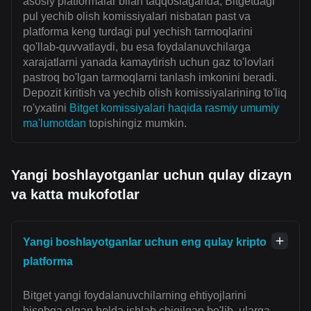
asosiy platformalar bilan taqqoslaganda, Bitgetdagi
pul yechib olish komissiyalari nisbatan past va
platforma keng turdagi pul yechish tarmoqlarini
qo'llab-quvvatlaydi, bu esa foydalanuvchilarga
xarajatlarni yanada kamaytirish uchun gaz to'lovlari
pastroq bo'lgan tarmoqlarni tanlash imkonini beradi.
Depozit kiritish va yechib olish komissiyalarining to'liq
ro'yxatini
Bitget komissiyalari haqida rasmiy umumiy
ma'lumotdan
topishingiz mumkin.
Yangi boshlayotganlar uchun qulay dizayn
va katta mukofotlar
Yangi boshlayotganlar uchun eng qulay kripto
platforma
Bitget yangi foydalanuvchilarning ehtiyojlarini
hisobga olgan holda ishlab chiqilgan bo'lib, ularga