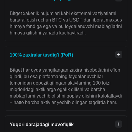
Bitget xakerlik hujumlari kabi ekstremal vaziyatlarni
bartaraf etish uchun BTC va USDT dan iborat maxsus
himoya fondiga ega va bu foydalanuvchi mablag'larini
himoya qilishni yanada kuchaytiradi.
100% zaxiralar tasdig'i (PoR)
Bitget har oyda yangilangan zaxira hisobotlarini e'lon
qiladi, bu esa platformaning foydalanuvchilar
tomonidan depozit qilingan aktivlarning 100 foizi
miqdoridagi aktiklarga egalik qilishi va barcha
mablag'larni yechib olishni qoplay olishini kafolatlaydi
– hatto barcha aktivlar yechib olingan taqdirda ham.
Yuqori darajadagi muvofiqlik