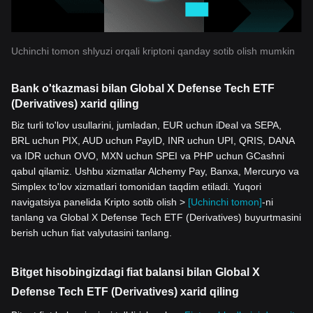
Uchinchi tomon shlyuzi orqali kriptoni qanday sotib olish mumkin
Bank o'tkazmasi bilan Global X Defense Tech ETF
(Derivatives) xarid qiling
Biz turli to'lov usullarini, jumladan, EUR uchun iDeal va SEPA,
BRL uchun PIX, AUD uchun PayID, INR uchun UPI, QRIS, DANA
va IDR uchun OVO, MXN uchun SPEI va PHP uchun GCashni
qabul qilamiz. Ushbu xizmatlar Alchemy Pay, Banxa, Mercuryo va
Simplex to'lov xizmatlari tomonidan taqdim etiladi. Yuqori
navigatsiya panelida Kripto sotib olish >
[Uchinchi tomon]
-ni
tanlang va Global X Defense Tech ETF (Derivatives) buyurtmasini
berish uchun fiat valyutasini tanlang.
Bitget hisobingizdagi fiat balansi bilan Global X
Defense Tech ETF (Derivatives) xarid qiling