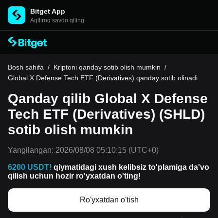
Bitget App
Aqlliroq savdo qiling
Bosh sahifa
/
Kriptoni qanday sotib olish mumkin
/
Global X Defense Tech ETF (Derivatives) qanday sotib olinadi
Qanday qilib Global X Defense
Tech ETF (Derivatives) (SHLD)
sotib olish mumkin
Yangilangan:
2026/08/08 05:10:15
(UTC+0)
6200 USDT!
qiymatidagi xush kelibsiz to'plamiga da'vo
qilish uchun hozir ro'yxatdan o'ting!
Ro'yxatdan o'tish