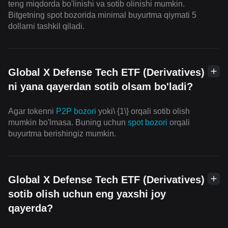
teng miqdorda bo'linishi va sotib olinishi mumkin.
Bitgetning spot bozorida minimal buyurtma qiymati 5
dollarni tashkil qiladi.
Global X Defense Tech ETF (Derivatives)
ni yana qayerdan sotib olsam bo'ladi?
Agar tokenni
P2P bozori
yoki\ {1\} orqali sotib olish
mumkin bo'lmasa. Buning uchun
spot bozori
orqali
buyurtma berishingiz mumkin.
Global X Defense Tech ETF (Derivatives)
sotib olish uchun eng yaxshi joy
qayerda?