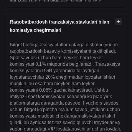
Raqobatbardosh tranzaksiya stavkalari bilan
komissiya chegirmalari
Bitget boshqa asosiy platformalarga nisbatan yuqori
raqobatbardosh bazaviy komissiyalarni taklif qiladi.
Spot savdosi uchun ham meyker, ham teyker
komissiyasi 0.1% miqdorida belgilanadi. Tranzaksiya
komissiyalarini BGB yordamida to'laydigan
foydalanuvchilar 20% chegirmadan foydalanishlari
mumkin, bu esa ham meyker, ham teyker
komissiyasini 0.08% gacha kamaytiradi. Ushbu
imtiyozli spot komissiyalari sohadagi ko'plab yirik
platformalarga qaraganda pastroq. Fyuchers savdosi
uchun Bitget ko'pincha ma'lum savdo juftliklari uchun
komissiyasiz muddati cheklangan aksiyalarni taklif
qiladi, bu ayniqsa tez-tez savdo qiluvchi treyderlar va
yuqori darajadagi VIP foydalanuvchilar uchun foydali.