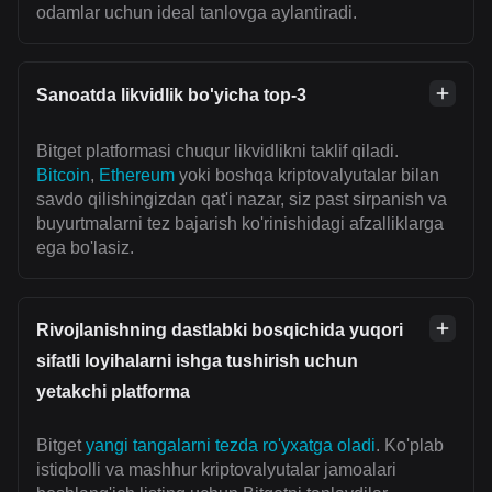
odamlar uchun ideal tanlovga aylantiradi.
Sanoatda likvidlik bo'yicha top-3
Bitget platformasi chuqur likvidlikni taklif qiladi.
Bitcoin
,
Ethereum
yoki boshqa kriptovalyutalar bilan
savdo qilishingizdan qat'i nazar, siz past sirpanish va
buyurtmalarni tez bajarish ko'rinishidagi afzalliklarga
ega bo'lasiz.
Rivojlanishning dastlabki bosqichida yuqori
sifatli loyihalarni ishga tushirish uchun
yetakchi platforma
Bitget
yangi tangalarni tezda ro'yxatga oladi
. Ko'plab
istiqbolli va mashhur kriptovalyutalar jamoalari