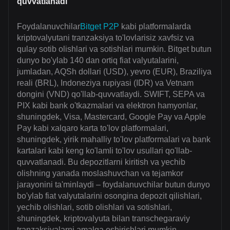
quvvatlanadi
Foydalanuvchilar
Bitget P2P
kabi platformalarda
kriptovalyutani tranzaksiya to'lovlarisiz xavfsiz va
qulay sotib olishlari va sotishlari mumkin. Bitget butun
dunyo bo'ylab 140 dan ortiq fiat valyutalarini,
jumladan, AQSh dollari (USD), yevro (EUR), Braziliya
reali (BRL), Indoneziya rupiyasi (IDR) va Vetnam
dongini (VND) qo'llab-quvvatlaydi. SWIFT, SEPA va
PIX kabi bank o'tkazmalari va elektron hamyonlar,
shuningdek, Visa, Mastercard, Google Pay va Apple
Pay kabi xalqaro karta to'lov platformalari,
shuningdek, yirik mahalliy to'lov platformalari va bank
kartalari kabi keng ko'lamli to'lov usullari qo'llab-
quvvatlanadi. Bu depozitlarni kiritish va yechib
olishning yanada moslashuvchan va tejamkor
jarayonini ta'minlaydi – foydalanuvchilar butun dunyo
bo'ylab fiat valyutalarini osongina depozit qilishlari,
yechib olishlari, sotib olishlari va sotishlari,
shuningdek, kriptovalyuta bilan transchegaraviy
tranzaksiyalarni amalga oshirishlari mumkin.