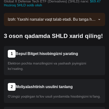
Global X Defense Tech ETF (Derivatives) (SHLD) narxi:
$69.47
Hoziroq SHLD sotib olish
Izoh: Yaxshi narsalar vaqt talab etadi. Bu tanga hali
ro'yxatga kiritilmagan. Ro'yxat yangilanishlari uchun
e'lonlarimizni kuzatib boring. Bitgetda mavjud
3 oson qadamda SHLD xarid qiling!
bo'lgach, uni sotib olish uchun bizning
qo'llanmamizga amal qilishingiz mumkin. Xuddi shu
o'quv qo'llanma Bitgetdagi barcha ro'yxatga olingan
kriptovalyutalar uchun amal qiladi.
1
Bepul Bitget hisobingizni yarating
Elektron pochta manzilingizni va yashash joyingizni
ko'rsating.
2
Moliyalashtirish usulini tanlang
O'zingiz yoqtirgan to'lov usuli yordamida hisobingizni to'lang.