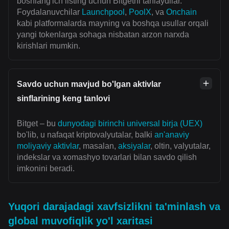
boshlang'ich listing uchun Bitgetni tanlaydilar.
Foydalanuvchilar
Launchpool
,
PoolX
, va
Onchain
kabi platformalarda mayning va boshqa usullar orqali
yangi tokenlarga sohaga nisbatan arzon narxda
kirishlari mumkin.
Savdo uchun mavjud bo'lgan aktivlar
sinflarining keng tanlovi
Bitget – bu
dunyodagi birinchi universal birja (UEX)
bo'lib, u nafaqat kriptovalyutalar, balki
an'anaviy
moliyaviy aktivlar
, masalan,
aksiyalar
, oltin, valyutalar,
indekslar va xomashyo tovarlari bilan savdo qilish
imkonini beradi.
Yuqori darajadagi xavfsizlikni ta'minlash va
global muvofiqlik yo'l xaritasi