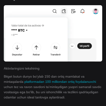
Aktivlaringizni tekshiring
Bitget butun dunyo bo'ylab 150 dan ortiq mamlakat va
mintaqalarda
platformadan 100 milliondan ortiq foydalanuvchi
uchun tez va ravon savdoni ta'minlaydigan yuqori samarali savdo
vositasiga ega bo'lib, bu uni ishonchlilik va tezlikni qadrlaydigan
odamlar uchun ideal tanlovga aylantiradi.