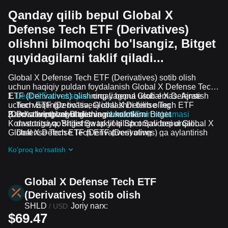
Qanday qilib bepul Global X
Defense Tech ETF (Derivatives)
olishni bilmoqchi bo'lsangiz, Bitget
quyidagilarni taklif qiladi...
Global X Defense Tech ETF (Derivatives) sotib olish
uchun haqiqiy puldan foydalanish Global X Defense Tech
ETF (Derivatives) olishning yagona usuli emas. Ajratish
Learn2Earn aksiyasi
orqali bepul Global X Defense
uchun vaqtingiz bo'lsa, Global X Defense Tech ETF
Tech ETF (Derivatives) ishlashni bilib oling
(Derivatives) bepul olishingiz mumkin.
Barcha kriptovalyutalar va mukofotlarni Bitget
Do'stlaringizni Bitgetning
Assist2Earn reklamasi
Konvertatsiya, Bitget Swap yoki Spot Savdosi orqali
dasturiga qo'shilishga taklif qilish orqali bepul Global X
Global X Defense Tech ETF (Derivatives) ga aylantirish
Defense Tech ETF (Derivatives) oling
mumkin.
Davom etayotgan qiyinchiliklar va reklama aksiyalari
Ko'proq ko'rsatish
guruhiga qo'shilish orqali Global X Defense Tech ETF
(Derivatives) ta airdrop bepul oling
Global X Defense Tech ETF
(Derivatives) sotib olish
SHLD
Joriy narx:
/
USD
$69.47