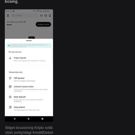
bosing.
Bitget ilovasining Kripto sotib
olish yorlig'idagi Kredit/Debet