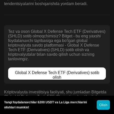
tendentsiyalarini boshqarishda yordam beradi.
Tez va oson Global X Defense Tech ETF (Derivatives)
(SHLD) sotib olmoqchimisiz? Bitget - bu eng yaxshi
foydalanuvchi tajribasiga ega bo'lgan global
kriptovalyuta savdo platformasi - Global X Defense
Tech ETF (Derivatives) (SHLD) sotib olish va
kriptovalyutalar bilan savdo qilish uchun sizning
tanlovingiz.
Global X Defense Tech ETF (Derivatives) sotib
olish
Kriptovalyuta investitsiya faoliyati, shu jumladan Bitgetda
Global X Defense Tech ETF (Derivatives) sotib olish,
bozor xavfi ostida. Bitget Global X Defense Tech ETF
Yangi foydalanuvchilar 6200 USDT va La Liga merchlarini
Olish
(Derivatives)ni bir zumda sotib olishning oddiy va qulay
olishlari mumkin!
usullarini taklif etadi va platformada mavjud bo'lgan barcha