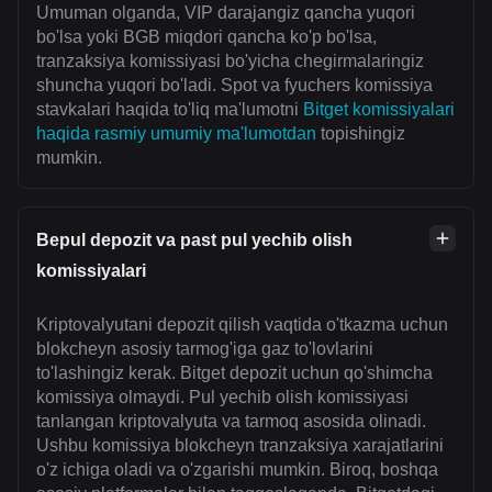
Umuman olganda, VIP darajangiz qancha yuqori
bo'lsa yoki BGB miqdori qancha ko'p bo'lsa,
tranzaksiya komissiyasi bo'yicha chegirmalaringiz
shuncha yuqori bo'ladi. Spot va fyuchers komissiya
stavkalari haqida to'liq ma'lumotni
Bitget komissiyalari
haqida rasmiy umumiy ma'lumotdan
topishingiz
mumkin.
Bepul depozit va past pul yechib olish
komissiyalari
Kriptovalyutani depozit qilish vaqtida o'tkazma uchun
blokcheyn asosiy tarmog'iga gaz to'lovlarini
to'lashingiz kerak. Bitget depozit uchun qo'shimcha
komissiya olmaydi. Pul yechib olish komissiyasi
tanlangan kriptovalyuta va tarmoq asosida olinadi.
Ushbu komissiya blokcheyn tranzaksiya xarajatlarini
o'z ichiga oladi va o'zgarishi mumkin. Biroq, boshqa