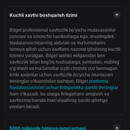
Kuchli xavfni boshqarish tizimi
Bitget professional xavfsizlik bo'yicha mutaxassislar
jamoasi va ishonchli hamkorlarga ega, shuningdek,
foydalanuvchilarning aktivlari va ma'lumotlarini
himoya qilish uchun xavflarni nazorat qilishning kuchli
tizimini yaratgan. Bitget tashkil etilganidan beri
xavfsizlik bilan bog'liq hodisalarga, jumladan, mablag'
o'g'irlash va ma'lumotlar sizib chiqishi yuz bermagan.
Ichki xodimlar uchun xavfsizlik bo'yicha muntazam
treninglar o'tkazishdan tashqari, Bitget
platforma
foydalanuvchilari uchun firibgarlikka qarshi treninglar
ham o'tkazadi, bu ularga firibgarlarni aniqlash va
xavfsizroq hamda mas'uliyatliroq savdo qilishga
yordam beradi.
$300 millionlik himoya jamg'armasi