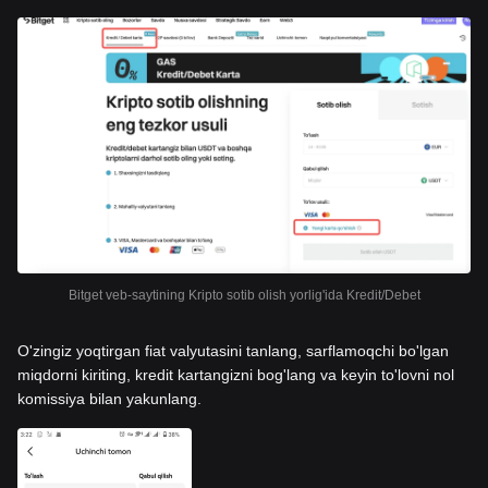
Bitget veb-saytining Kripto sotib olish yorlig'ida Kredit/Debet
O'zingiz yoqtirgan fiat valyutasini tanlang, sarflamoqchi bo'lgan
miqdorni kiriting, kredit kartangizni bog'lang va keyin to'lovni nol
komissiya bilan yakunlang.