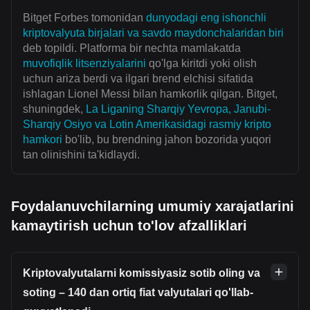
Bitget Forbes tomonidan
dunyodagi eng ishonchli
kriptovalyuta birjalari va savdo maydonchalaridan biri
deb topildi. Platforma bir nechta mamlakatda
muvofiqlik litsenziyalarini
qo'lga kiritdi yoki olish
uchun ariza berdi va ilgari brend elchisi sifatida
ishlagan Lionel Messi bilan hamkorlik qilgan. Bitget,
shuningdek,
La Liganing Sharqiy Yevropa, Janubi-
Sharqiy Osiyo va Lotin Amerikasidagi rasmiy kripto
hamkori
bo'lib, bu brendning jahon bozorida yuqori
tan olinishini ta'kidlaydi.
Foydalanuvchilarning umumiy xarajatlarini
kamaytirish uchun to'lov afzalliklari
Kriptovalyutalarni komissiyasiz sotib oling va
soting – 140 dan ortiq fiat valyutalari qo'llab-