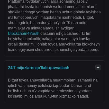
Platforma foydalanuvchilarga sohaning asosiy
jihatlarini tezda tushunish va fundamental bilimlarni
shakllantirishga yordam berish uchun doimiy ravishda
ma'lumot beruvchi maqolalarni nashr etadi. Bitget,
shuningdek, butun dunyo bo'ylab 70 dan ortiq
mamlakat va mintaqalarda ishlaydigan
Blockchain4Youth
dasturini ishga tushirdi. Ta'lim
bo'yicha hamkorlik, xakatonlar va onlayn kurslar
orqali dastur millionlab foydalanuvchilarga blokcheyn
texnologiyasini chuqurroq tushunishga yordam berdi.
24/7 mijozlarni qo'llab-quvvatlash
Bitget foydalanuvchilarga muammolarni samarali hal
qilish va umumiy uzluksiz tajribadan bahramand
bo'lish uchun o'z vaqtida va professional yordam
ko'rsatib, mijozlarga kunu-tun xizmat ko'rsatadi.