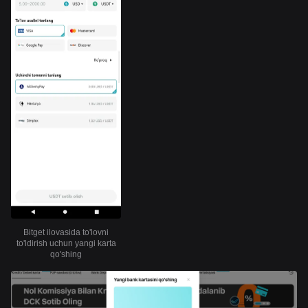
Bitget ilovasida to'lovni
to'ldirish uchun yangi karta
qo'shing