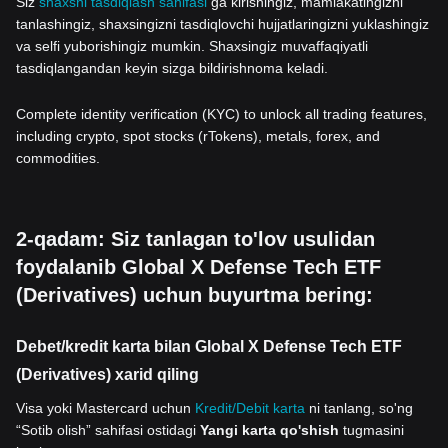
Siz
shaxsni tasdiqlash sahifasi
ga kirishingiz, mamlakatingizni
tanlashingiz, shaxsingizni tasdiqlovchi hujjatlaringizni yuklashingiz
va selfi yuborishingiz mumkin. Shaxsingiz muvaffaqiyatli
tasdiqlangandan keyin sizga bildirishnoma keladi.
Complete identity verification (KYC) to unlock all trading features,
including crypto, spot stocks (rTokens), metals, forex, and
commodities.
2-qadam: Siz tanlagan to'lov usulidan
foydalanib Global X Defense Tech ETF
(Derivatives) uchun buyurtma bering:
Debet/kredit karta bilan Global X Defense Tech ETF
(Derivatives) xarid qiling
Visa yoki Mastercard uchun
Kredit/Debit karta
ni tanlang, so'ng
“Sotib olish” sahifasi ostidagi
Yangi karta qo'shish
tugmasini