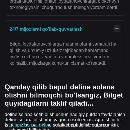
orqali dastur millionlab foydalanuvchilarga blokcheyn
texnologiyasini chuqurroq tushunishga yordam berdi.
24/7 mijozlarni qo'llab-quvvatlash
Bitget foydalanuvchilarga muammolarni samarali hal
qilish va umumiy uzluksiz tajribadan bahramand
bo'lish uchun o'z vaqtida va professional yordam
ko'rsatib, mijozlarga kunu-tun xizmat ko'rsatadi.
Qanday qilib bepul define solana
olishni bilmoqchi bo'lsangiz, Bitget
quyidagilarni taklif qiladi...
define solana sotib olish uchun haqiqiy puldan foydalanish
define solana olishning yagona usuli emas. Ajratish uchun
vaqtingiz bo'lsa, define solana bepul olishingiz mumkin.
Learn2Earn aksiyasi
orqali bepul define solana