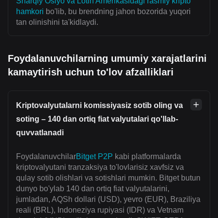
Sharqiy Osiyo va Lotin Amerikasidagi rasmiy kripto
hamkori
bo'lib, bu brendning jahon bozorida yuqori
tan olinishini ta'kidlaydi.
Foydalanuvchilarning umumiy xarajatlarini
kamaytirish uchun to'lov afzalliklari
Kriptovalyutalarni komissiyasiz sotib oling va
soting – 140 dan ortiq fiat valyutalari qo'llab-
quvvatlanadi
Foydalanuvchilar
Bitget P2P
kabi platformalarda
kriptovalyutani tranzaksiya to'lovlarisiz xavfsiz va
qulay sotib olishlari va sotishlari mumkin. Bitget butun
dunyo bo'ylab 140 dan ortiq fiat valyutalarini,
jumladan, AQSh dollari (USD), yevro (EUR), Braziliya
reali (BRL), Indoneziya rupiyasi (IDR) va Vetnam