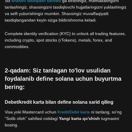
Siz
shaxsni tasdiqlash sahifasi
ga kirishingiz, mamlakatingizni
tanlashingiz, shaxsingizni tasdiqlovchi hujjatlaringizni yuklashingiz
va selfi yuborishingiz mumkin. Shaxsingiz muvaffaqiyatli
tasdiqlangandan keyin sizga bildirishnoma keladi.
Complete identity verification (KYC) to unlock all trading features,
including crypto, spot stocks (rTokens), metals, forex, and
commodities.
2-qadam: Siz tanlagan to'lov usulidan
foydalanib define solana uchun buyurtma
bering:
Debet/kredit karta bilan define solana xarid qiling
Visa yoki Mastercard uchun
Kredit/Debit karta
ni tanlang, so'ng
“Sotib olish” sahifasi ostidagi
Yangi karta qo'shish
tugmasini
bosing.