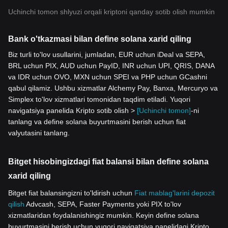
Uchinchi tomon shlyuzi orqali kriptoni qanday sotib olish mumkin
Bank o'tkazmasi bilan define solana xarid qiling
Biz turli to'lov usullarini, jumladan, EUR uchun iDeal va SEPA,
BRL uchun PIX, AUD uchun PayID, INR uchun UPI, QRIS, DANA
va IDR uchun OVO, MXN uchun SPEI va PHP uchun GCashni
qabul qilamiz. Ushbu xizmatlar Alchemy Pay, Banxa, Mercuryo va
Simplex to'lov xizmatlari tomonidan taqdim etiladi. Yuqori
navigatsiya panelida Kripto sotib olish >
[Uchinchi tomon]
-ni
tanlang va define solana buyurtmasini berish uchun fiat
valyutasini tanlang.
Bitget hisobingizdagi fiat balansi bilan define solana
xarid qiling
Bitget fiat balansingizni to'ldirish uchun
Fiat mablag'larini depozit
qilish
Advcash, SEPA, Faster Payments yoki PIX to'lov
xizmatlaridan foydalanishingiz mumkin. Keyin define solana
buyurtmasini berish uchun yuqori navigatsiya panelidagi Kripto