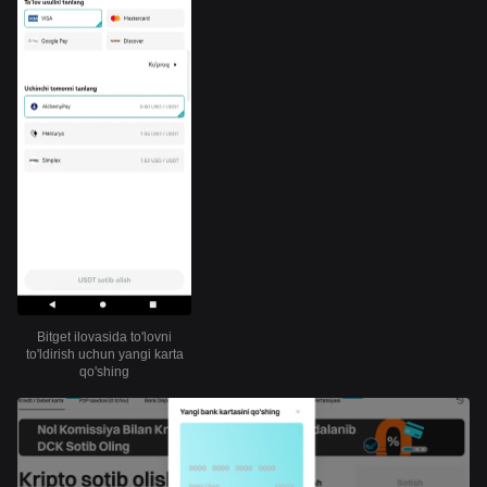
Bitget ilovasida to'lovni
to'ldirish uchun yangi karta
qo'shing