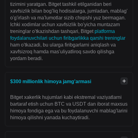
tizimini yaratgan. Bitget tashkil etilganidan beri
xavfsizlik bilan bog'liq hodisalarga, jumladan, mablag'
o'g'irlash va ma'lumotlar sizib chiqishi yuz bermagan.
Ichki xodimlar uchun xavfsizlik bo'yicha muntazam
treninglar o'tkazishdan tashqari, Bitget
platforma
foydalanuvchilari uchun firibgarlikka qarshi treninglar
ham o'tkazadi, bu ularga firibgarlarni aniqlash va
xavfsizroq hamda mas'uliyatliroq savdo qilishga
yordam beradi.
$300 millionlik himoya jamg'armasi
Bitget xakerlik hujumlari kabi ekstremal vaziyatlarni
bartaraf etish uchun BTC va USDT dan iborat maxsus
himoya fondiga ega va bu foydalanuvchi mablag'larini
himoya qilishni yanada kuchaytiradi.