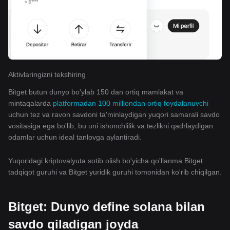
Aktivlaringizni tekshiring
Bitget butun dunyo bo'ylab 150 dan ortiq mamlakat va
mintaqalarda
platformadan 100 milliondan ortiq foydalanuvchi
uchun tez va ravon savdoni ta'minlaydigan yuqori samarali savdo
vositasiga ega bo'lib, bu uni ishonchlilik va tezlikni qadrlaydigan
odamlar uchun ideal tanlovga aylantiradi.
Yuqoridagi kriptovalyuta sotib olish bo'yicha qo'llanma Bitget
tadqiqot guruhi va Bitget yuridik guruhi tomonidan ko'rib chiqilgan.
Bitget: Dunyo define solana bilan
savdo qiladigan joyda