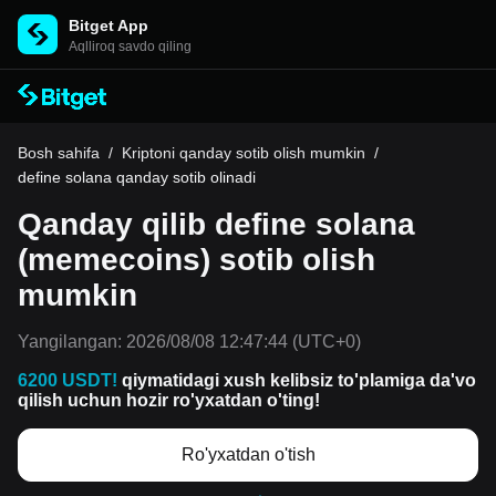
Bitget App
Aqlliroq savdo qiling
Bosh sahifa
/
Kriptoni qanday sotib olish mumkin
/
define solana qanday sotib olinadi
Qanday qilib define solana
(memecoins) sotib olish
mumkin
Yangilangan:
2026/08/08 12:47:44
(UTC+0)
6200 USDT!
qiymatidagi xush kelibsiz to'plamiga da'vo
qilish uchun hozir ro'yxatdan o'ting!
Ro'yxatdan o'tish