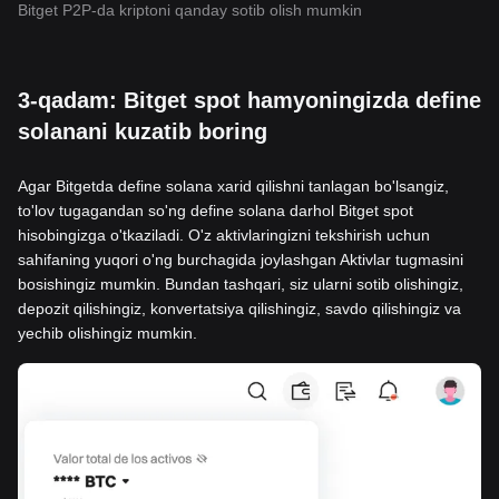
Bitget P2P-da kriptoni qanday sotib olish mumkin
3-qadam: Bitget spot hamyoningizda define
solanani kuzatib boring
Agar Bitgetda define solana xarid qilishni tanlagan bo'lsangiz,
to'lov tugagandan so'ng define solana darhol Bitget spot
hisobingizga o'tkaziladi. O'z aktivlaringizni tekshirish uchun
sahifaning yuqori o'ng burchagida joylashgan Aktivlar tugmasini
bosishingiz mumkin. Bundan tashqari, siz ularni sotib olishingiz,
depozit qilishingiz, konvertatsiya qilishingiz, savdo qilishingiz va
yechib olishingiz mumkin.