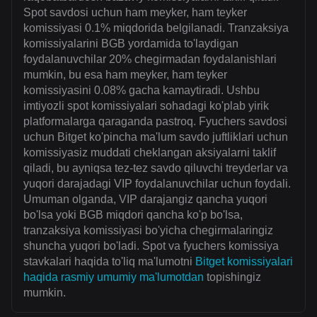
Spot savdosi uchun ham meyker, ham teyker
komissiyasi 0.1% miqdorida belgilanadi. Tranzaksiya
komissiyalarini BGB yordamida to'laydigan
foydalanuvchilar 20% chegirmadan foydalanishlari
mumkin, bu esa ham meyker, ham teyker
komissiyasini 0.08% gacha kamaytiradi. Ushbu
imtiyozli spot komissiyalari sohadagi ko'plab yirik
platformalarga qaraganda pastroq. Fyuchers savdosi
uchun Bitget ko'pincha ma'lum savdo juftliklari uchun
komissiyasiz muddati cheklangan aksiyalarni taklif
qiladi, bu ayniqsa tez-tez savdo qiluvchi treyderlar va
yuqori darajadagi VIP foydalanuvchilar uchun foydali.
Umuman olganda, VIP darajangiz qancha yuqori
bo'lsa yoki BGB miqdori qancha ko'p bo'lsa,
tranzaksiya komissiyasi bo'yicha chegirmalaringiz
shuncha yuqori bo'ladi. Spot va fyuchers komissiya
stavkalari haqida to'liq ma'lumotni
Bitget komissiyalari
haqida rasmiy umumiy ma'lumotdan
topishingiz
mumkin.