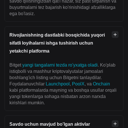
savdo qilishingizdan qat'i nazar, siz past sirpanish va
buyurtmalarni tez bajarish ko'rinishidagi afzalliklarga
ega bo'lasiz.
Rivojlanishning dastlabki bosqichida yuqori
sifatli loyihalarni ishga tushirish uchun
yetakchi platforma
Bitget
yangi tangalarni tezda ro'yxatga oladi
. Ko'plab
istiqbolli va mashhur kriptovalyutalar jamoalari
boshlang'ich listing uchun Bitgetni tanlaydilar.
Foydalanuvchilar
Launchpool
,
PoolX
, va
Onchain
kabi platformalarda mayning va boshqa usullar orqali
yangi tokenlarga sohaga nisbatan arzon narxda
kirishlari mumkin.
Savdo uchun mavjud bo'lgan aktivlar