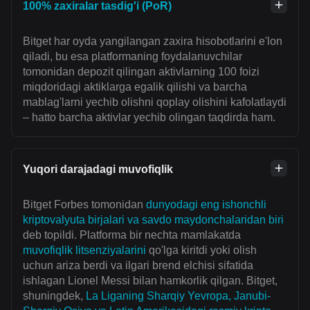
100% zaxiralar tasdig'i (PoR)
Bitget har oyda yangilangan zaxira hisobotlarini e'lon
qiladi, bu esa platformaning foydalanuvchilar
tomonidan depozit qilingan aktivlarning 100 foizi
miqdoridagi aktiklarga egalik qilishi va barcha
mablag'larni yechib olishni qoplay olishini kafolatlaydi
– hatto barcha aktivlar yechib olingan taqdirda ham.
Yuqori darajadagi muvofiqlik
Bitget Forbes tomonidan
dunyodagi eng ishonchli
kriptovalyuta birjalari va savdo maydonchalaridan biri
deb topildi. Platforma bir nechta mamlakatda
muvofiqlik litsenziyalarini
qo'lga kiritdi yoki olish
uchun ariza berdi va ilgari brend elchisi sifatida
ishlagan Lionel Messi bilan hamkorlik qilgan. Bitget,
shuningdek,
La Liganing Sharqiy Yevropa, Janubi-