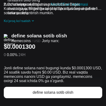
ishlashni bilib oling
Barcha kriptovalyutalar va mukofotlarni Bitget
Do'stlaringizni Bitgetning
Assist2Earn reklamasi
Konvertatsiya, Bitget Swap yoki Spot Savdosi orqali define
dasturiga qo'shilishga taklif qilish orqali bepul define
solana ga aylantirish mumkin.
solana oling
Davom etayotgan qiyinchiliklar va reklama aksiyalari
Ko'proq ko'rsatish
guruhiga qo'shilish orqali define solana ta airdrop bepul
oling
define solana sotib olish
memecoins
Joriy narx:
/
USD
$0.0001300
0
0.00%
24H
Jonli define solana narxi bugungi kunda $0.0001300 USD,
24 soatlik savdo hajmi $0.00 USD. Biz real vaqtda
memecoins narxini USD ga yangilaymiz. memecoins
oxirgi 24 soat ichida 0% ga o'zgardi.
define solana sotib olish