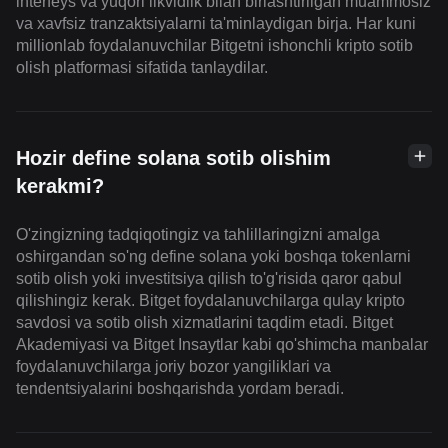
interfeys va yuqori likvidlik bilan birlashtirilgan muammosiz
va xavfsiz tranzaktsiyalarni ta'minlaydigan birja. Har kuni
millionlab foydalanuvchilar Bitgetni ishonchli kripto sotib
olish platformasi sifatida tanlaydilar.
Hozir define solana sotib olishim
kerakmi?
O'zingizning tadqiqotingiz va tahlillaringizni amalga
oshirgandan so'ng define solana yoki boshqa tokenlarni
sotib olish yoki investitsiya qilish to'g'risida qaror qabul
qilishingiz kerak. Bitget foydalanuvchilarga qulay kripto
savdosi va sotib olish xizmatlarini taqdim etadi. Bitget
Akademiyasi va Bitget Insaytlar kabi qo'shimcha manbalar
foydalanuvchilarga joriy bozor yangiliklari va
tendentsiyalarini boshqarishda yordam beradi.