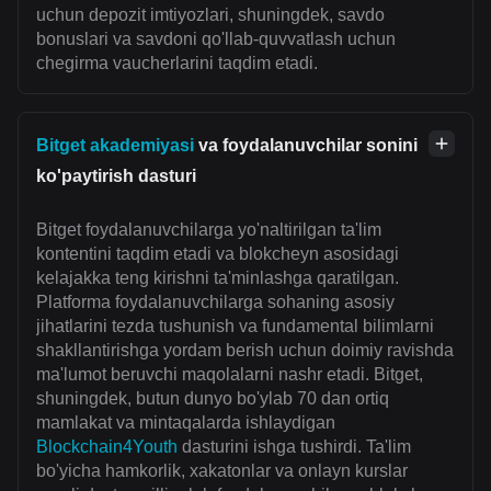
uchun depozit imtiyozlari, shuningdek, savdo
bonuslari va savdoni qo'llab-quvvatlash uchun
chegirma vaucherlarini taqdim etadi.
Bitget akademiyasi
va foydalanuvchilar sonini
ko'paytirish dasturi
Bitget foydalanuvchilarga yo'naltirilgan ta'lim
kontentini taqdim etadi va blokcheyn asosidagi
kelajakka teng kirishni ta'minlashga qaratilgan.
Platforma foydalanuvchilarga sohaning asosiy
jihatlarini tezda tushunish va fundamental bilimlarni
shakllantirishga yordam berish uchun doimiy ravishda
ma'lumot beruvchi maqolalarni nashr etadi. Bitget,
shuningdek, butun dunyo bo'ylab 70 dan ortiq
mamlakat va mintaqalarda ishlaydigan
Blockchain4Youth
dasturini ishga tushirdi. Ta'lim
bo'yicha hamkorlik, xakatonlar va onlayn kurslar