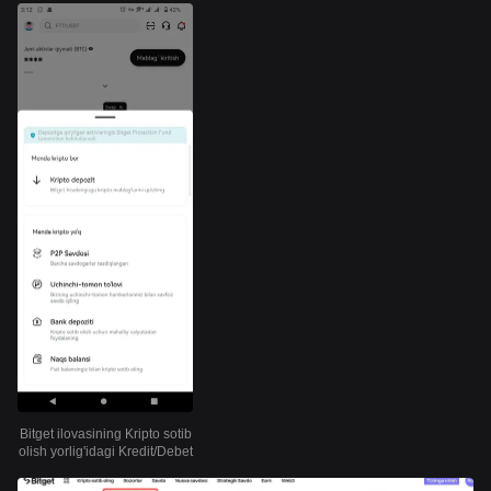
Bitget ilovasining Kripto sotib
olish yorlig'idagi Kredit/Debet