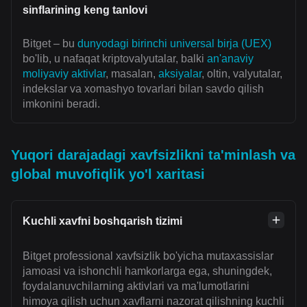
sinflarining keng tanlovi
Bitget – bu
dunyodagi birinchi universal birja (UEX)
bo'lib, u nafaqat kriptovalyutalar, balki
an'anaviy
moliyaviy aktivlar
, masalan,
aksiyalar
, oltin, valyutalar,
indekslar va xomashyo tovarlari bilan savdo qilish
imkonini beradi.
Yuqori darajadagi xavfsizlikni ta'minlash va
global muvofiqlik yo'l xaritasi
Kuchli xavfni boshqarish tizimi
Bitget professional xavfsizlik bo'yicha mutaxassislar
jamoasi va ishonchli hamkorlarga ega, shuningdek,
foydalanuvchilarning aktivlari va ma'lumotlarini
himoya qilish uchun xavflarni nazorat qilishning kuchli