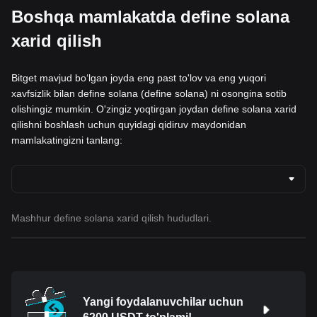
Boshqa mamlakatda define solana
xarid qilish
Bitget mavjud boʻlgan joyda eng past to'lov va eng yuqori
xavfsizlik bilan define solana (define solana) ni osongina sotib
olishingiz mumkin. O'zingiz yoqtirgan joydan define solana xarid
qilishni boshlash uchun quyidagi qidiruv maydonidan
mamlakatingizni tanlang:
Mashhur define solana xarid qilish hududlari.
Yangi foydalanuvchilar uchun