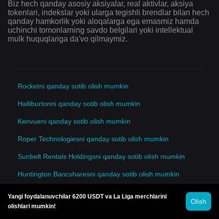
Biz hech qanday asosiy aksiyalar, real aktivlar, aksiya
tokenlari, indekslar yoki ularga tegishli brendlar bilan hech
qanday hamkorlik yoki aloqalarga ega emasmiz hamda
uchinchi tomonlarning savdo belgilari yoki intellektual
mulk huquqlariga da'vo qilmaymiz.
Rocketni qanday sotib olish mumkin
Halliburtonni qanday sotib olish mumkin
Kenvueni qanday sotib olish mumkin
Roper Technologiesni qanday sotib olish mumkin
Sunbelt Rentals Holdingsni qanday sotib olish mumkin
Huntington Bancsharesni qanday sotib olish mumkin
Martin Marietta Materialsni qanday sotib olish mumkin
Yangi foydalanuvchilar 6200 USDT va La Liga merchlarini
Olish
olishlari mumkin!
EQT Corpni qanday sotib olish mumkin