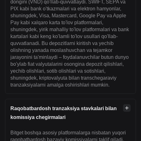
dongini (VND) qo'llab-quvvatlaydi. SWIFT, SEPA va
PIX kabi bank o'tkazmalari va elektron hamyonlar,
shuningdek, Visa, Mastercard, Google Pay va Apple
Pay kabi xalqaro karta to'lov platformalari,
shuningdek, yirik mahalliy to'lov platformalari va bank
kartalari kabi keng ko'lamli to'lov usullari qo'llab-
quvvatlanadi. Bu depozitlarni kiritish va yechib
olishning yanada moslashuvchan va tejamkor
jarayonini ta'minlaydi – foydalanuvchilar butun dunyo
bo'ylab fiat valyutalarini osongina depozit qilishlari,
yechib olishlari, sotib olishlari va sotishlari,
shuningdek, kriptovalyuta bilan transchegaraviy
tranzaksiyalarni amalga oshirishlari mumkin.
Raqobatbardosh tranzaksiya stavkalari bilan
komissiya chegirmalari
Bitget boshqa asosiy platformalarga nisbatan yuqori
raqobatbardosh bazaviy komissiyalarni taklif qiladi.