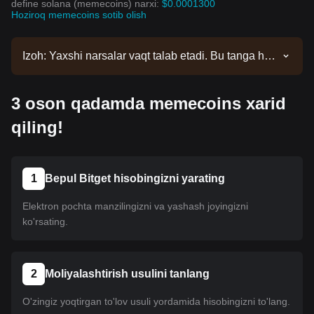
define solana (memecoins) narxi:
$0.0001300
Hoziroq memecoins sotib olish
Izoh: Yaxshi narsalar vaqt talab etadi. Bu tanga hali
ro'yxatga kiritilmagan. Ro'yxat yangilanishlari uchun
e'lonlarimizni kuzatib boring. Bitgetda mavjud
3 oson qadamda memecoins xarid
bo'lgach, uni sotib olish uchun bizning
qo'llanmamizga amal qilishingiz mumkin. Xuddi shu
qiling!
o'quv qo'llanma Bitgetdagi barcha ro'yxatga olingan
kriptovalyutalar uchun amal qiladi.
1
Bepul Bitget hisobingizni yarating
Elektron pochta manzilingizni va yashash joyingizni
ko'rsating.
2
Moliyalashtirish usulini tanlang
O'zingiz yoqtirgan to'lov usuli yordamida hisobingizni to'lang.