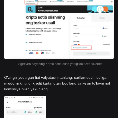
Bitget veb-saytining Kripto sotib olish yorlig'ida Kredit/Debet
O'zingiz yoqtirgan fiat valyutasini tanlang, sarflamoqchi bo'lgan
miqdorni kiriting, kredit kartangizni bog'lang va keyin to'lovni nol
komissiya bilan yakunlang.