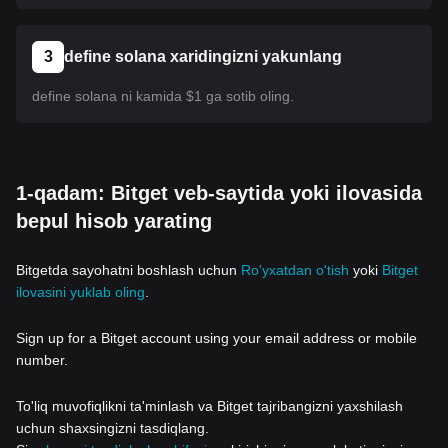
3
define solana xaridingizni yakunlang
define solana ni kamida $1 ga sotib oling.
1-qadam: Bitget veb-saytida yoki ilovasida
bepul hisob yarating
Bitgetda sayohatni boshlash uchun
Ro'yxatdan o'tish
yoki
Bitget
ilovasini yuklab oling
.
Sign up for a Bitget account using your email address or mobile
number.
To'liq muvofiqlikni ta'minlash va Bitget tajribangizni yaxshilash
uchun shaxsingizni tasdiqlang.