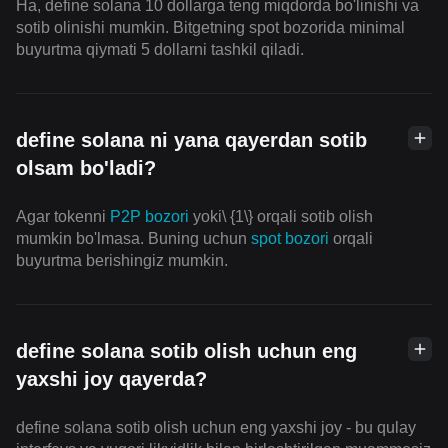
Ha, define solana 10 dollarga teng miqdorda bo'linishi va
sotib olinishi mumkin. Bitgetning spot bozorida minimal
buyurtma qiymati 5 dollarni tashkil qiladi.
define solana ni yana qayerdan sotib
olsam bo'ladi?
Agar tokenni
P2P bozori
yoki\ {1\} orqali sotib olish
mumkin bo'lmasa. Buning uchun
spot bozori
orqali
buyurtma berishingiz mumkin.
define solana sotib olish uchun eng
yaxshi joy qayerda?
define solana sotib olish uchun eng yaxshi joy - bu qulay