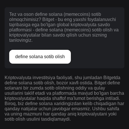
Tez va oson define solana (memecoins) sotib
olmoqchimisiz? Bitget - bu eng yaxshi foydalanuvchi
tajribasiga ega bo'lgan global kriptovalyuta savdo
platformasi - define solana (memecoins) sotib olish va
kriptovalyutalar bilan savdo qilish uchun sizning
tanlovingiz.
define solana sotib olish
Kriptovalyuta investitsiya faoliyati, shu jumladan Bitgetda
define solana sotib olish, bozor xavfi ostida. Bitget define
solanani bir zumda sotib olishning oddiy va qulay
usullarini taklif etadi va platformada mavjud bo'lgan barcha
kriptovalyutalar haqida shaffof ma'lumot berishga intiladi.
Biroq, biz define solana xaridingizdan kelib chiqadigan har
qanday natijalar uchun javobgar emasmiz. Ushbu sahifa
va uning mazmuni har qanday aniq kriptovalyutani yoki
sotib olish usulini tasdiqlamaydi.