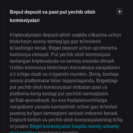
Bepul depozit va past pul yechib olish
komissiyalari
Kriptovalyutani depozit qilish vaqtida o'tkazma uchun
blokcheyn asosiy tarmog'iga gaz to'lovlarini
to'lashingiz kerak. Bitget depozit uchun qo'shimcha
komissiya olmaydi. Pul yechib olish komissiyasi
tanlangan kriptovalyuta va tarmoq asosida olinadi.
Ushbu komissiya blokcheyn tranzaksiya xarajatlarini
o'z ichiga oladi va o'zgarishi mumkin. Biroq, boshqa
asosiy platformalar bilan taqqoslaganda, Bitgetdagi
pul yechib olish komissiyalari nisbatan past va
platforma keng turdagi pul yechish tarmoqlarini
qo'llab-quvvatlaydi, bu esa foydalanuvchilarga
xarajatlarni yanada kamaytirish uchun gaz to'lovlari
pastroq bo'lgan tarmoqlarni tanlash imkonini beradi.
Depozit kiritish va yechib olish komissiyalarining to'liq
ro'yxatini
Bitget komissiyalari haqida rasmiy umumiy
ma'lumotdan
topishingiz mumkin.