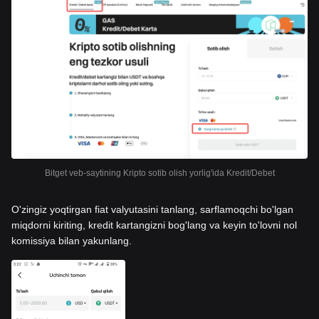
Bitget veb-saytining Kripto sotib olish yorlig'ida Kredit/Debet
O'zingiz yoqtirgan fiat valyutasini tanlang, sarflamoqchi bo'lgan
miqdorni kiriting, kredit kartangizni bog'lang va keyin to'lovni nol
komissiya bilan yakunlang.