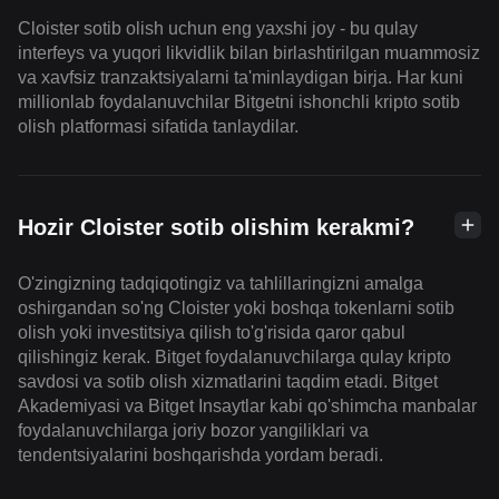
Cloister sotib olish uchun eng yaxshi joy - bu qulay
interfeys va yuqori likvidlik bilan birlashtirilgan muammosiz
va xavfsiz tranzaktsiyalarni ta'minlaydigan birja. Har kuni
millionlab foydalanuvchilar Bitgetni ishonchli kripto sotib
olish platformasi sifatida tanlaydilar.
Hozir Cloister sotib olishim kerakmi?
O'zingizning tadqiqotingiz va tahlillaringizni amalga
oshirgandan so'ng Cloister yoki boshqa tokenlarni sotib
olish yoki investitsiya qilish to'g'risida qaror qabul
qilishingiz kerak. Bitget foydalanuvchilarga qulay kripto
savdosi va sotib olish xizmatlarini taqdim etadi. Bitget
Akademiyasi va Bitget Insaytlar kabi qo'shimcha manbalar
foydalanuvchilarga joriy bozor yangiliklari va
tendentsiyalarini boshqarishda yordam beradi.