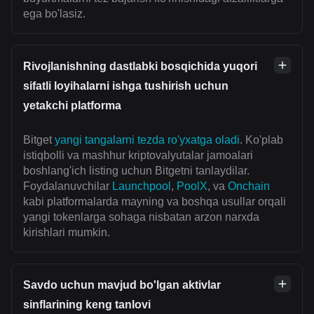
ega bo'lasiz.
Rivojlanishning dastlabki bosqichida yuqori
sifatli loyihalarni ishga tushirish uchun
yetakchi platforma
Bitget
yangi tangalarni tezda ro'yxatga oladi
. Ko'plab
istiqbolli va mashhur kriptovalyutalar jamoalari
boshlang'ich listing uchun Bitgetni tanlaydilar.
Foydalanuvchilar
Launchpool
,
PoolX
, va
Onchain
kabi platformalarda mayning va boshqa usullar orqali
yangi tokenlarga sohaga nisbatan arzon narxda
kirishlari mumkin.
Savdo uchun mavjud bo'lgan aktivlar
sinflarining keng tanlovi