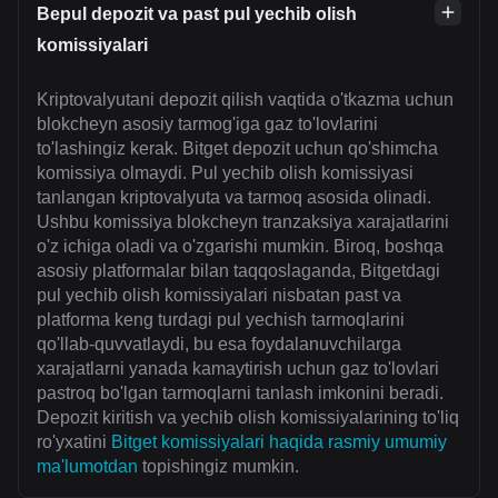
Bepul depozit va past pul yechib olish
komissiyalari
Kriptovalyutani depozit qilish vaqtida o'tkazma uchun
blokcheyn asosiy tarmog'iga gaz to'lovlarini
to'lashingiz kerak. Bitget depozit uchun qo'shimcha
komissiya olmaydi. Pul yechib olish komissiyasi
tanlangan kriptovalyuta va tarmoq asosida olinadi.
Ushbu komissiya blokcheyn tranzaksiya xarajatlarini
o'z ichiga oladi va o'zgarishi mumkin. Biroq, boshqa
asosiy platformalar bilan taqqoslaganda, Bitgetdagi
pul yechib olish komissiyalari nisbatan past va
platforma keng turdagi pul yechish tarmoqlarini
qo'llab-quvvatlaydi, bu esa foydalanuvchilarga
xarajatlarni yanada kamaytirish uchun gaz to'lovlari
pastroq bo'lgan tarmoqlarni tanlash imkonini beradi.
Depozit kiritish va yechib olish komissiyalarining to'liq
ro'yxatini
Bitget komissiyalari haqida rasmiy umumiy
ma'lumotdan
topishingiz mumkin.