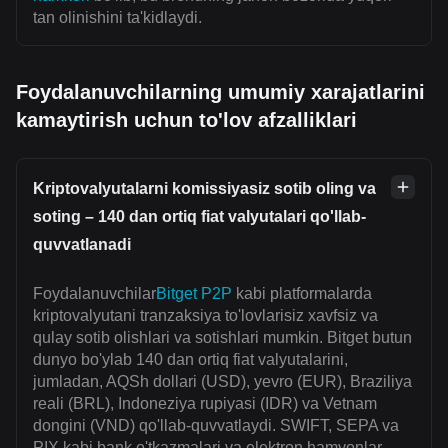
tan olinishini ta'kidlaydi.
Foydalanuvchilarning umumiy xarajatlarini
kamaytirish uchun to'lov afzalliklari
Kriptovalyutalarni komissiyasiz sotib oling va
soting – 140 dan ortiq fiat valyutalari qo'llab-
quvvatlanadi
Foydalanuvchilar
Bitget P2P
kabi platformalarda
kriptovalyutani tranzaksiya to'lovlarisiz xavfsiz va
qulay sotib olishlari va sotishlari mumkin. Bitget butun
dunyo bo'ylab 140 dan ortiq fiat valyutalarini,
jumladan, AQSh dollari (USD), yevro (EUR), Braziliya
reali (BRL), Indoneziya rupiyasi (IDR) va Vetnam
dongini (VND) qo'llab-quvvatlaydi. SWIFT, SEPA va
PIX kabi bank o'tkazmalari va elektron hamyonlar,