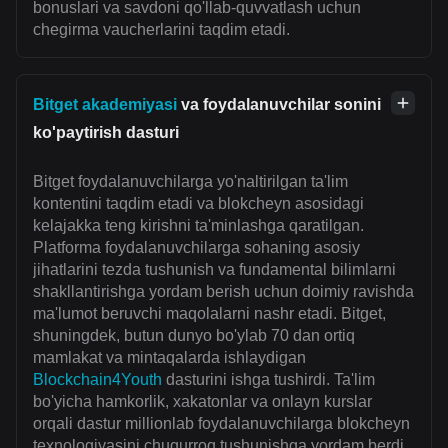
bonuslari va savdoni qo'llab-quvvatlash uchun
chegirma vaucherlarini taqdim etadi.
Bitget akademiyasi
va foydalanuvchilar sonini
ko'paytirish dasturi
Bitget foydalanuvchilarga yo'naltirilgan ta'lim
kontentini taqdim etadi va blokcheyn asosidagi
kelajakka teng kirishni ta'minlashga qaratilgan.
Platforma foydalanuvchilarga sohaning asosiy
jihatlarini tezda tushunish va fundamental bilimlarni
shakllantirishga yordam berish uchun doimiy ravishda
ma'lumot beruvchi maqolalarni nashr etadi. Bitget,
shuningdek, butun dunyo bo'ylab 70 dan ortiq
mamlakat va mintaqalarda ishlaydigan
Blockchain4Youth
dasturini ishga tushirdi. Ta'lim
bo'yicha hamkorlik, xakatonlar va onlayn kurslar
orqali dastur millionlab foydalanuvchilarga blokcheyn
texnologiyasini chuqurroq tushunishga yordam berdi.