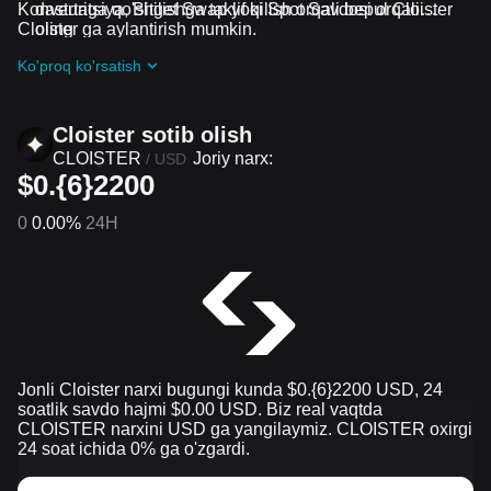
Konvertatsiya, Bitget Swap yoki Spot Savdosi orqali
dasturiga qo'shilishga taklif qilish orqali bepul Cloister
Cloister ga aylantirish mumkin.
oling
Davom etayotgan qiyinchiliklar va reklama aksiyalari
Ko'proq ko'rsatish
guruhiga qo'shilish orqali Cloister ta airdrop bepul oling
Cloister sotib olish
CLOISTER
Joriy narx:
/
USD
$0.{6}2200
0
0.00%
24H
Jonli Cloister narxi bugungi kunda $0.{​6}2200 USD, 24
soatlik savdo hajmi $0.00 USD. Biz real vaqtda
CLOISTER narxini USD ga yangilaymiz. CLOISTER oxirgi
24 soat ichida 0% ga o'zgardi.