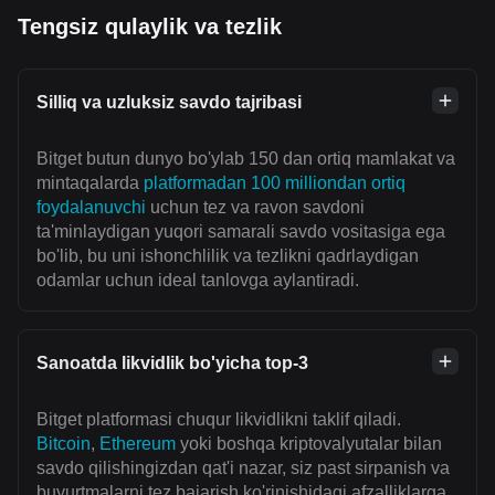
Tengsiz qulaylik va tezlik
Silliq va uzluksiz savdo tajribasi
Bitget butun dunyo bo'ylab 150 dan ortiq mamlakat va
mintaqalarda
platformadan 100 milliondan ortiq
foydalanuvchi
uchun tez va ravon savdoni
ta'minlaydigan yuqori samarali savdo vositasiga ega
bo'lib, bu uni ishonchlilik va tezlikni qadrlaydigan
odamlar uchun ideal tanlovga aylantiradi.
Sanoatda likvidlik bo'yicha top-3
Bitget platformasi chuqur likvidlikni taklif qiladi.
Bitcoin
,
Ethereum
yoki boshqa kriptovalyutalar bilan
savdo qilishingizdan qat'i nazar, siz past sirpanish va
buyurtmalarni tez bajarish ko'rinishidagi afzalliklarga