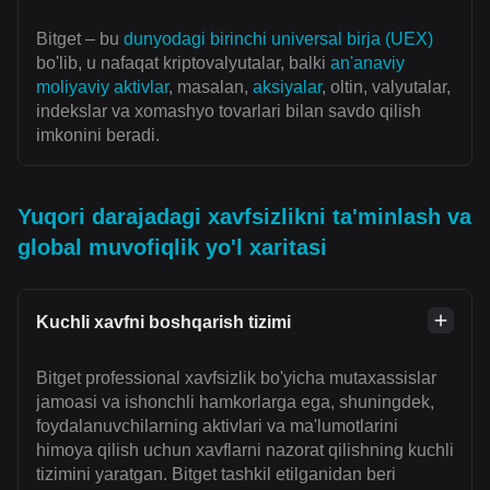
Bitget – bu
dunyodagi birinchi universal birja (UEX)
bo'lib, u nafaqat kriptovalyutalar, balki
an'anaviy
moliyaviy aktivlar
, masalan,
aksiyalar
, oltin, valyutalar,
indekslar va xomashyo tovarlari bilan savdo qilish
imkonini beradi.
Yuqori darajadagi xavfsizlikni ta'minlash va
global muvofiqlik yo'l xaritasi
Kuchli xavfni boshqarish tizimi
Bitget professional xavfsizlik bo'yicha mutaxassislar
jamoasi va ishonchli hamkorlarga ega, shuningdek,
foydalanuvchilarning aktivlari va ma'lumotlarini
himoya qilish uchun xavflarni nazorat qilishning kuchli
tizimini yaratgan. Bitget tashkil etilganidan beri