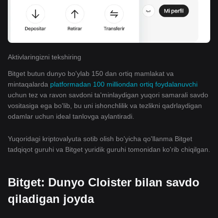
Aktivlaringizni tekshiring
Bitget butun dunyo bo'ylab 150 dan ortiq mamlakat va
mintaqalarda
platformadan 100 milliondan ortiq foydalanuvchi
uchun tez va ravon savdoni ta'minlaydigan yuqori samarali savdo
vositasiga ega bo'lib, bu uni ishonchlilik va tezlikni qadrlaydigan
odamlar uchun ideal tanlovga aylantiradi.
Yuqoridagi kriptovalyuta sotib olish bo'yicha qo'llanma Bitget
tadqiqot guruhi va Bitget yuridik guruhi tomonidan ko'rib chiqilgan.
Bitget: Dunyo Cloister bilan savdo
qiladigan joyda