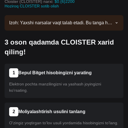
Cloister (CLOISTER) narxi:
$0.{6}2200
Hoziroq CLOISTER sotib olish
Izoh: Yaxshi narsalar vaqt talab etadi. Bu tanga hali
ro'yxatga kiritilmagan. Ro'yxat yangilanishlari uchun
e'lonlarimizni kuzatib boring. Bitgetda mavjud
3 oson qadamda CLOISTER xarid
bo'lgach, uni sotib olish uchun bizning
qo'llanmamizga amal qilishingiz mumkin. Xuddi shu
qiling!
o'quv qo'llanma Bitgetdagi barcha ro'yxatga olingan
kriptovalyutalar uchun amal qiladi.
1
Bepul Bitget hisobingizni yarating
Elektron pochta manzilingizni va yashash joyingizni
ko'rsating.
2
Moliyalashtirish usulini tanlang
O'zingiz yoqtirgan to'lov usuli yordamida hisobingizni to'lang.