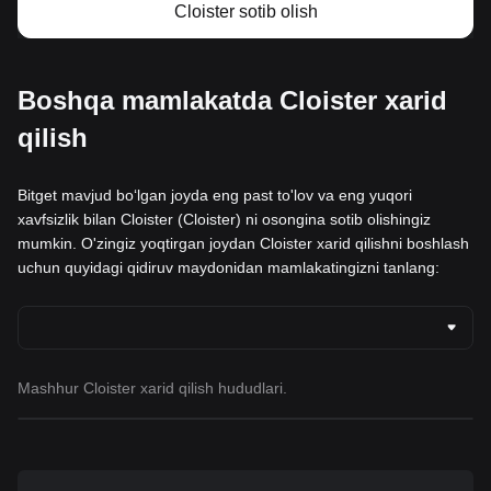
Cloister sotib olish
Boshqa mamlakatda Cloister xarid
qilish
Bitget mavjud boʻlgan joyda eng past to'lov va eng yuqori
xavfsizlik bilan Cloister (Cloister) ni osongina sotib olishingiz
mumkin. O'zingiz yoqtirgan joydan Cloister xarid qilishni boshlash
uchun quyidagi qidiruv maydonidan mamlakatingizni tanlang:
Mashhur Cloister xarid qilish hududlari.