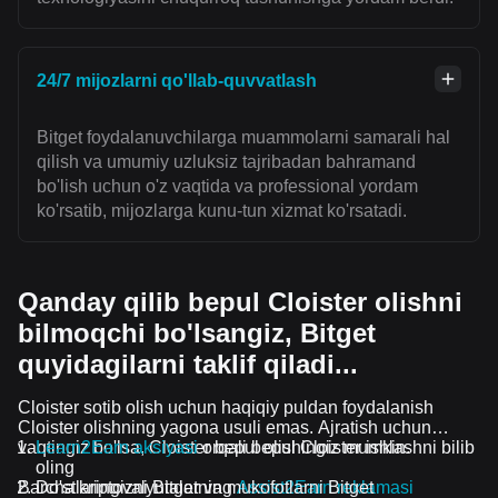
24/7 mijozlarni qo'llab-quvvatlash
Bitget foydalanuvchilarga muammolarni samarali hal
qilish va umumiy uzluksiz tajribadan bahramand
bo'lish uchun o'z vaqtida va professional yordam
ko'rsatib, mijozlarga kunu-tun xizmat ko'rsatadi.
Qanday qilib bepul Cloister olishni
bilmoqchi bo'lsangiz, Bitget
quyidagilarni taklif qiladi...
Cloister sotib olish uchun haqiqiy puldan foydalanish
Cloister olishning yagona usuli emas. Ajratish uchun
vaqtingiz bo'lsa, Cloister bepul olishingiz mumkin.
Learn2Earn aksiyasi
orqali bepul Cloister ishlashni bilib
oling
Barcha kriptovalyutalar va mukofotlarni Bitget
Do'stlaringizni Bitgetning
Assist2Earn reklamasi