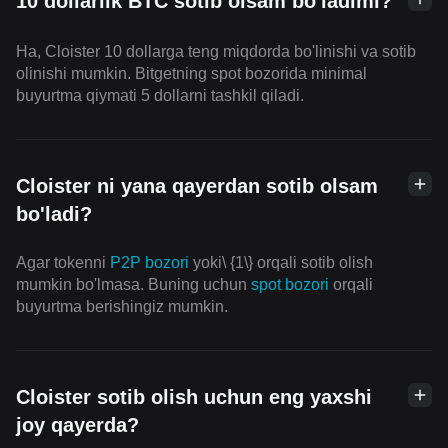
10 dollarlik BTC sotib olsam bo'ladimi?
Ha, Cloister 10 dollarga teng miqdorda bo'linishi va sotib
olinishi mumkin. Bitgetning spot bozorida minimal
buyurtma qiymati 5 dollarni tashkil qiladi.
Cloister ni yana qayerdan sotib olsam
bo'ladi?
Agar tokenni
P2P bozori
yoki\ {1\} orqali sotib olish
mumkin bo'lmasa. Buning uchun
spot bozori
orqali
buyurtma berishingiz mumkin.
Cloister sotib olish uchun eng yaxshi
joy qayerda?