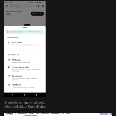
Bitget ilovasining Kripto sotib
olish yorlig'idagi Kredit/Debet