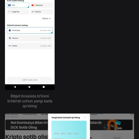
Bitget ilovasida to'lovni
to'ldirish uchun yangi karta
qo'shing