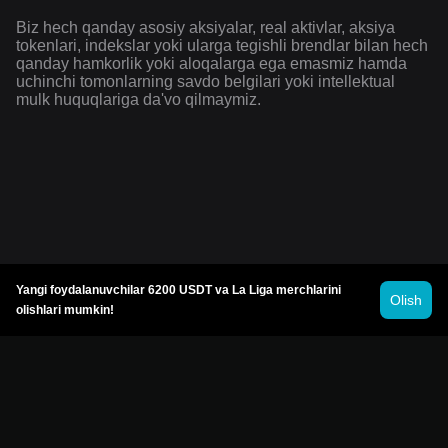
Biz hech qanday asosiy aksiyalar, real aktivlar, aksiya
tokenlari, indekslar yoki ularga tegishli brendlar bilan hech
qanday hamkorlik yoki aloqalarga ega emasmiz hamda
uchinchi tomonlarning savdo belgilari yoki intellektual
mulk huquqlariga da'vo qilmaymiz.
Yangi foydalanuvchilar 6200 USDT va La Liga merchlarini
Olish
olishlari mumkin!