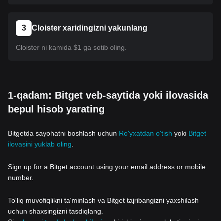
3
Cloister xaridingizni yakunlang
Cloister ni kamida $1 ga sotib oling.
1-qadam: Bitget veb-saytida yoki ilovasida
bepul hisob yarating
Bitgetda sayohatni boshlash uchun
Ro'yxatdan o'tish
yoki
Bitget
ilovasini yuklab oling
.
Sign up for a Bitget account using your email address or mobile
number.
To'liq muvofiqlikni ta'minlash va Bitget tajribangizni yaxshilash
uchun shaxsingizni tasdiqlang.