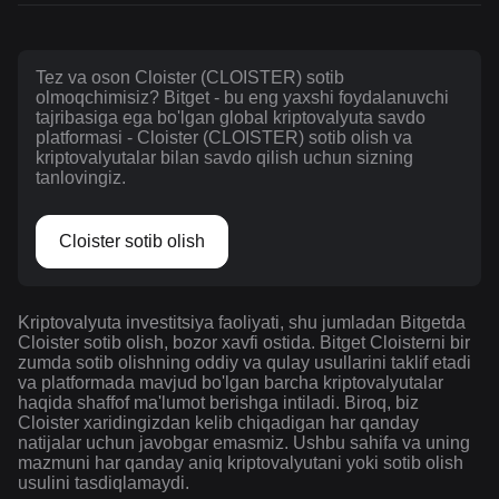
Tez va oson Cloister (CLOISTER) sotib
olmoqchimisiz? Bitget - bu eng yaxshi foydalanuvchi
tajribasiga ega bo'lgan global kriptovalyuta savdo
platformasi - Cloister (CLOISTER) sotib olish va
kriptovalyutalar bilan savdo qilish uchun sizning
tanlovingiz.
Cloister sotib olish
Kriptovalyuta investitsiya faoliyati, shu jumladan Bitgetda
Cloister sotib olish, bozor xavfi ostida. Bitget Cloisterni bir
zumda sotib olishning oddiy va qulay usullarini taklif etadi
va platformada mavjud bo'lgan barcha kriptovalyutalar
haqida shaffof ma'lumot berishga intiladi. Biroq, biz
Cloister xaridingizdan kelib chiqadigan har qanday
natijalar uchun javobgar emasmiz. Ushbu sahifa va uning
mazmuni har qanday aniq kriptovalyutani yoki sotib olish
usulini tasdiqlamaydi.