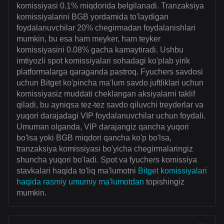
komissiyasi 0.1% miqdorida belgilanadi. Tranzaksiya
komissiyalarini BGB yordamida to'laydigan
foydalanuvchilar 20% chegirmadan foydalanishlari
mumkin, bu esa ham meyker, ham teyker
komissiyasini 0.08% gacha kamaytiradi. Ushbu
imtiyozli spot komissiyalari sohadagi ko'plab yirik
platformalarga qaraganda pastroq. Fyuchers savdosi
uchun Bitget ko'pincha ma'lum savdo juftliklari uchun
komissiyasiz muddati cheklangan aksiyalarni taklif
qiladi, bu ayniqsa tez-tez savdo qiluvchi treyderlar va
yuqori darajadagi VIP foydalanuvchilar uchun foydali.
Umuman olganda, VIP darajangiz qancha yuqori
bo'lsa yoki BGB miqdori qancha ko'p bo'lsa,
tranzaksiya komissiyasi bo'yicha chegirmalaringiz
shuncha yuqori bo'ladi. Spot va fyuchers komissiya
stavkalari haqida to'liq ma'lumotni
Bitget komissiyalari
haqida rasmiy umumiy ma'lumotdan
topishingiz
mumkin.