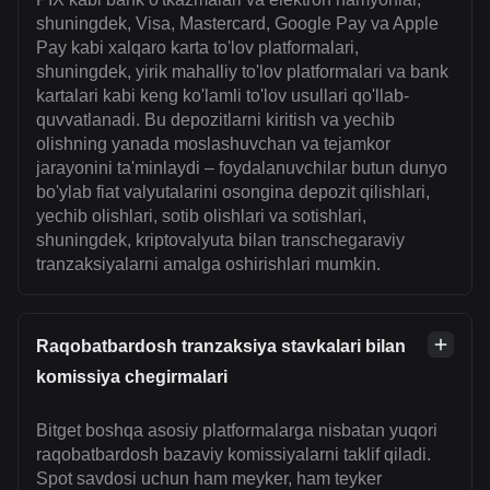
shuningdek, Visa, Mastercard, Google Pay va Apple
Pay kabi xalqaro karta to'lov platformalari,
shuningdek, yirik mahalliy to'lov platformalari va bank
kartalari kabi keng ko'lamli to'lov usullari qo'llab-
quvvatlanadi. Bu depozitlarni kiritish va yechib
olishning yanada moslashuvchan va tejamkor
jarayonini ta'minlaydi – foydalanuvchilar butun dunyo
bo'ylab fiat valyutalarini osongina depozit qilishlari,
yechib olishlari, sotib olishlari va sotishlari,
shuningdek, kriptovalyuta bilan transchegaraviy
tranzaksiyalarni amalga oshirishlari mumkin.
Raqobatbardosh tranzaksiya stavkalari bilan
komissiya chegirmalari
Bitget boshqa asosiy platformalarga nisbatan yuqori
raqobatbardosh bazaviy komissiyalarni taklif qiladi.
Spot savdosi uchun ham meyker, ham teyker