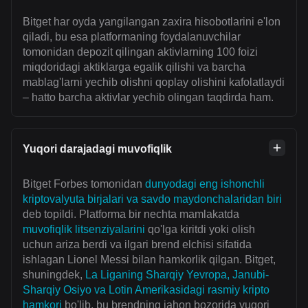
Bitget har oyda yangilangan zaxira hisobotlarini e'lon
qiladi, bu esa platformaning foydalanuvchilar
tomonidan depozit qilingan aktivlarning 100 foizi
miqdoridagi aktiklarga egalik qilishi va barcha
mablag'larni yechib olishni qoplay olishini kafolatlaydi
– hatto barcha aktivlar yechib olingan taqdirda ham.
Yuqori darajadagi muvofiqlik
Bitget Forbes tomonidan
dunyodagi eng ishonchli
kriptovalyuta birjalari va savdo maydonchalaridan biri
deb topildi. Platforma bir nechta mamlakatda
muvofiqlik litsenziyalarini
qo'lga kiritdi yoki olish
uchun ariza berdi va ilgari brend elchisi sifatida
ishlagan Lionel Messi bilan hamkorlik qilgan. Bitget,
shuningdek,
La Liganing Sharqiy Yevropa, Janubi-
Sharqiy Osiyo va Lotin Amerikasidagi rasmiy kripto
hamkori
bo'lib, bu brendning jahon bozorida yuqori