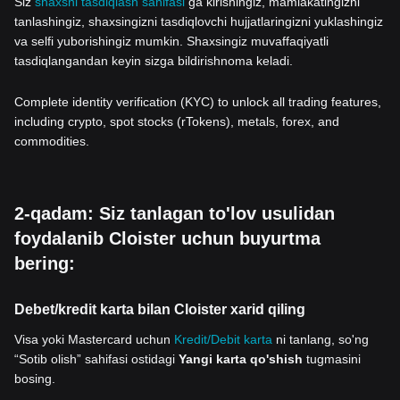
Siz
shaxsni tasdiqlash sahifasi
ga kirishingiz, mamlakatingizni
tanlashingiz, shaxsingizni tasdiqlovchi hujjatlaringizni yuklashingiz
va selfi yuborishingiz mumkin. Shaxsingiz muvaffaqiyatli
tasdiqlangandan keyin sizga bildirishnoma keladi.
Complete identity verification (KYC) to unlock all trading features,
including crypto, spot stocks (rTokens), metals, forex, and
commodities.
2-qadam: Siz tanlagan to'lov usulidan
foydalanib Cloister uchun buyurtma
bering:
Debet/kredit karta bilan Cloister xarid qiling
Visa yoki Mastercard uchun
Kredit/Debit karta
ni tanlang, so'ng
“Sotib olish” sahifasi ostidagi
Yangi karta qo'shish
tugmasini
bosing.