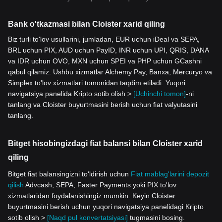
Bank o'tkazmasi bilan Cloister xarid qiling
Biz turli to'lov usullarini, jumladan, EUR uchun iDeal va SEPA,
BRL uchun PIX, AUD uchun PayID, INR uchun UPI, QRIS, DANA
va IDR uchun OVO, MXN uchun SPEI va PHP uchun GCashni
qabul qilamiz. Ushbu xizmatlar Alchemy Pay, Banxa, Mercuryo va
Simplex to'lov xizmatlari tomonidan taqdim etiladi. Yuqori
navigatsiya panelida Kripto sotib olish >
[Uchinchi tomon]
-ni
tanlang va Cloister buyurtmasini berish uchun fiat valyutasini
tanlang.
Bitget hisobingizdagi fiat balansi bilan Cloister xarid
qiling
Bitget fiat balansingizni to'ldirish uchun
Fiat mablag'larini depozit
qilish
Advcash, SEPA, Faster Payments yoki PIX to'lov
xizmatlaridan foydalanishingiz mumkin. Keyin Cloister
buyurtmasini berish uchun yuqori navigatsiya panelidagi Kripto
sotib olish >
[Naqd pul konvertatsiyasi]
tugmasini bosing.