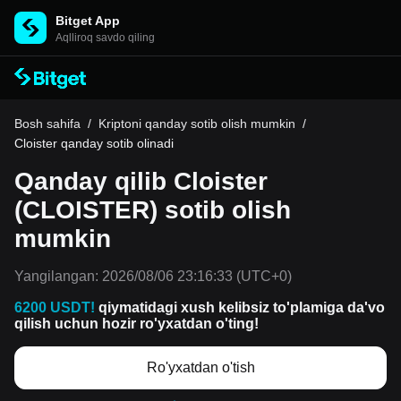
Bitget App
Aqlliroq savdo qiling
Bosh sahifa
/
Kriptoni qanday sotib olish mumkin
/
Cloister qanday sotib olinadi
Qanday qilib Cloister
(CLOISTER) sotib olish
mumkin
Yangilangan:
2026/08/06 23:16:33
(UTC+0)
6200 USDT!
qiymatidagi xush kelibsiz to'plamiga da'vo
qilish uchun hozir ro'yxatdan o'ting!
Ro'yxatdan o'tish