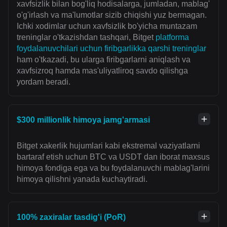
xavfsizlik bilan bog'liq hodisalarga, jumladan, mablag'
o'g'irlash va ma'lumotlar sizib chiqishi yuz bermagan.
Ichki xodimlar uchun xavfsizlik bo'yicha muntazam
treninglar o'tkazishdan tashqari, Bitget
platforma
foydalanuvchilari uchun firibgarlikka qarshi treninglar
ham o'tkazadi, bu ularga firibgarlarni aniqlash va
xavfsizroq hamda mas'uliyatliroq savdo qilishga
yordam beradi.
$300 millionlik himoya jamg'armasi
Bitget xakerlik hujumlari kabi ekstremal vaziyatlarni
bartaraf etish uchun BTC va USDT dan iborat maxsus
himoya fondiga ega va bu foydalanuvchi mablag'larini
himoya qilishni yanada kuchaytiradi.
100% zaxiralar tasdig'i (PoR)