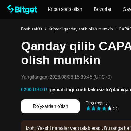
Kripto sotib olish
Bozorlar
Sa
Bosh sahifa
/
Kriptoni qanday sotib olish mumkin
/
CAPACI
Qanday qilib CAP
olish mumkin
Yangilangan:
2026/08/06 15:39:45
(UTC+0)
6200 USDT!
qiymatidagi xush kelibsiz to'plamiga d
Tanga reytingi
Ro'yxatdan o'tish
4.5
Izoh: Yaxshi narsalar vaqt talab etadi. Bu tanga hal