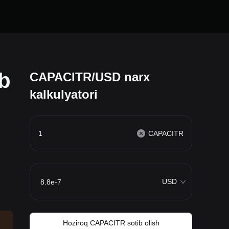
b
CAPACITR/USD narx
kalkulyatori
CAPACITR
USD
Hoziroq CAPACITR sotib olish