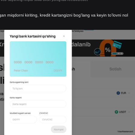
gan miqdorni kiriting, kredit kartangizni bog'lang va keyin to'lovni nol