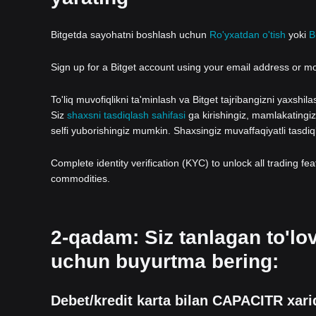
Bitgetda sayohatni boshlash uchun
Ro'yxatdan o'tish
yoki
B
Sign up for a Bitget account using your email address or m
To'liq muvofiqlikni ta'minlash va Bitget tajribangizni yaxshi
Siz
shaxsni tasdiqlash sahifasi
ga kirishingiz, mamlakatingizn
selfi yuborishingiz mumkin. Shaxsingiz muvaffaqiyatli tasdi
Complete identity verification (KYC) to unlock all trading fe
commodities.
2-qadam: Siz tanlagan to'l
uchun buyurtma bering:
Debet/kredit karta bilan CAPACITR xarid