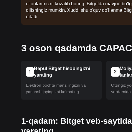
e'lonlarimizni kuzatib boring. Bitgetda mavjud bo'
qilishingiz mumkin. Xuddi shu o'quv qo'llanma Bitg
qiladi.
3 oson qadamda CAPACIT
Bepul Bitget hisobingizni
Moliy
1
2
yarating
tanla
Elektron pochta manzilingizni va
O'zingiz yoq
yashash joyingizni ko'rsating.
yordamida h
1-qadam: Bitget veb-saytida
yarating