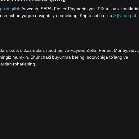
pozit qilish
Advcash, SEPA, Faster Payments yoki PIX to'lov xizmatlari
sh uchun yuqori navigatsiya panelidagi Kripto sotib olish >
[Naqd pul
ladan, bank o'tkazmalari, naqd pul va Payeer, Zelle, Perfect Money, Adv
shingiz mumkin. Shunchaki buyurtma bering, sotuvchiga to'lang va
lardan rohatlaning.