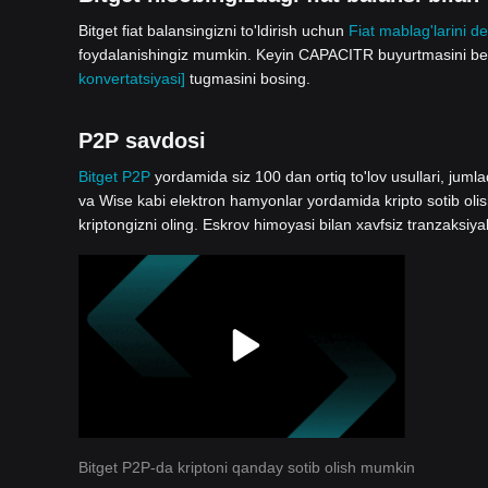
Bitget fiat balansingizni to'ldirish uchun
Fiat mablag'larini de
foydalanishingiz mumkin. Keyin CAPACITR buyurtmasini beri
konvertatsiyasi]
tugmasini bosing.
P2P savdosi
Bitget P2P
yordamida siz 100 dan ortiq to'lov usullari, jum
va Wise kabi elektron hamyonlar yordamida kripto sotib oli
kriptongizni oling. Eskrov himoyasi bilan xavfsiz tranzaksiya
Bitget P2P-da kriptoni qanday sotib olish mumkin