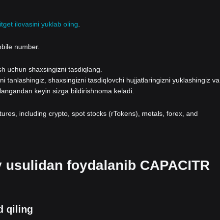
itget ilovasini yuklab oling
.
obile number.
lash uchun shaxsingizni tasdiqlang.
i tanlashingiz, shaxsingizni tasdiqlovchi hujjatlaringizni yuklashingiz va
qlangandan keyin sizga bildirishnoma keladi.
atures, including crypto, spot stocks (rTokens), metals, forex, and
ov usulidan foydalanib CAPACITR
 qiling