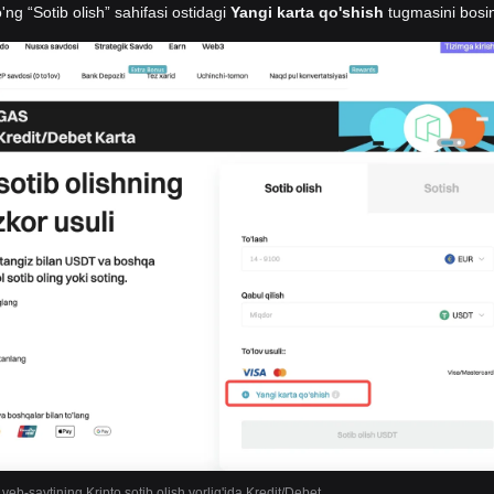
'ng “Sotib olish” sahifasi ostidagi
Yangi karta qo'shish
tugmasini bosi
 veb-saytining Kripto sotib olish yorlig'ida Kredit/Debet