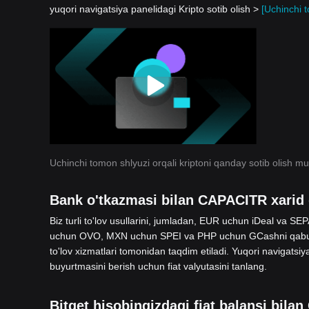
yuqori navigatsiya panelidagi Kripto sotib olish >
[Uchinchi 
Uchinchi tomon shlyuzi orqali kriptoni qanday sotib olish m
Bank o'tkazmasi bilan CAPACITR xarid 
Biz turli to'lov usullarini, jumladan, EUR uchun iDeal va
uchun OVO, MXN uchun SPEI va PHP uchun GCashni qabul q
to'lov xizmatlari tomonidan taqdim etiladi. Yuqori navigatsiy
buyurtmasini berish uchun fiat valyutasini tanlang.
Bitget hisobingizdagi fiat balansi bila