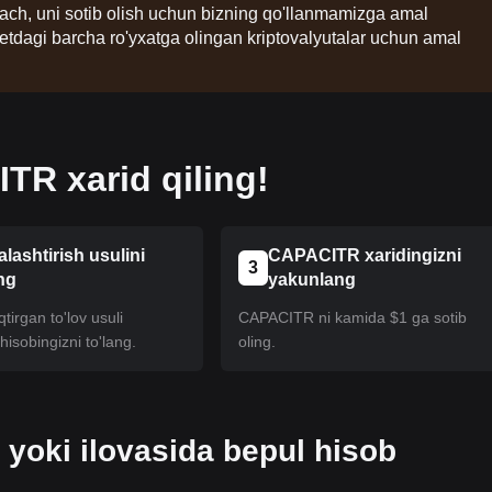
lgach, uni sotib olish uchun bizning qo'llanmamizga amal
etdagi barcha ro'yxatga olingan kriptovalyutalar uchun amal
R xarid qiling!
alashtirish usulini
CAPACITR xaridingizni
3
ng
yakunlang
tirgan to'lov usuli
CAPACITR ni kamida $1 ga sotib
isobingizni to'lang.
oling.
 yoki ilovasida bepul hisob