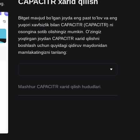
CAPACITR xarid qilish
ng.
Bitget mavjud boʻlgan joyda eng past to'lov va eng
yuqori xavfsizlik bilan CAPACITR (CAPACITR) ni
osongina sotib olishingiz mumkin. O'zingiz
yoqtirgan joydan CAPACITR xarid qilishni
boshlash uchun quyidagi qidiruv maydonidan
mamlakatingizni tanlang:
Mashhur CAPACITR xarid qilish hududlari.