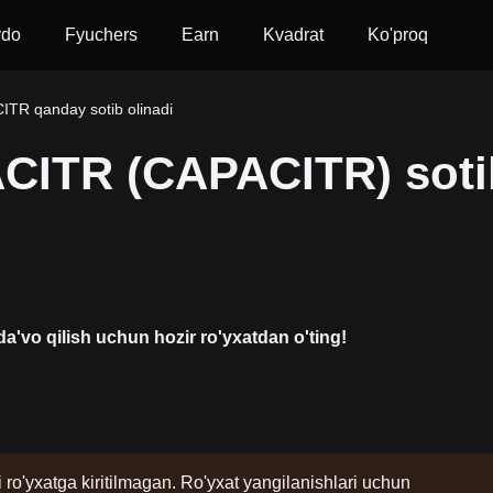
vdo
Fyuchers
Earn
Kvadrat
Ko'proq
TR qanday sotib olinadi
ACITR (CAPACITR) soti
a'vo qilish uchun hozir ro'yxatdan o'ting!
i ro'yxatga kiritilmagan. Ro'yxat yangilanishlari uchun