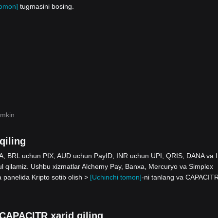
tomon]
tugmasini bosing.
umkin
qiling
 SEPA, BRL uchun PIX, AUD uchun PayID, INR uchun UPI, QRIS, DANA va 
ilamiz. Ushbu xizmatlar Alchemy Pay, Banxa, Mercuryo va Simplex
a panelida Kripto sotib olish >
[Uchinchi tomon]
-ni tanlang va CAPACIT
n CAPACITR xarid qiling