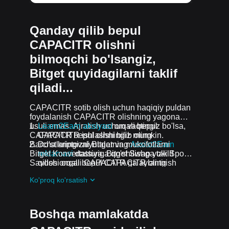
Qanday qilib bepul
CAPACITR olishni
bilmoqchi bo'lsangiz,
Bitget quyidagilarni taklif
qiladi...
CAPACITR sotib olish uchun haqiqiy puldan
foydalanish CAPACITR olishning yagona
usuli emas. Ajratish uchun vaqtingiz bo'lsa,
Learn2Earn aksiyasi
orqali bepul
CAPACITR bepul olishingiz mumkin.
CAPACITR ishlashni bilib oling
Barcha kriptovalyutalar va mukofotlarni
Do'stlaringizni Bitgetning
Assist2Earn
Bitget Konvertatsiya, Bitget Swap yoki Spot
reklamasi
dasturiga qo'shilishga taklif
Savdosi orqali CAPACITR ga aylantirish
qilish orqali bepul CAPACITR oling
mumkin.
Davom etayotgan qiyinchiliklar va reklama
Ko'proq ko'rsatish
aksiyalari
guruhiga qo'shilish orqali
CAPACITR ta airdrop bepul oling
Boshqa mamlakatda