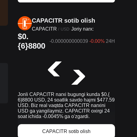
CAPACITR sotib olish
CAPACITR
Joriy narx:
/
USD
$0.
-0.000000000039
-0.00%
24H
{6}8800
Jonli CAPACITR narxi bugungi kunda $0.{​
6}8800 USD, 24 soatlik savdo hajmi $477.59
USD. Biz real vaqtda CAPACITR narxini
USD ga yangilaymiz. CAPACITR oxirgi 24
soat ichida -0.0045% ga o'zgardi.
CAPACITR sotib olish