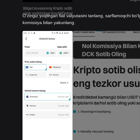
Bitget ilovasining Kripto sotib
olish yorlig'idagi Kredit/Debet
O'zingiz yoqtirgan fiat valyutasini tanlang, sarflamoqchi bo'l
komissiya bilan yakunlang.