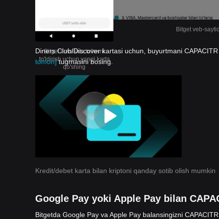
Bitget veb-sayti
Diners Club/Discover kartasi uchun, buyurtmani CAPACITR qi
Bitget ilovasida to'lovni
to'ldirish uchun yangi karta
tomon]
tugmasini bosing.
qo'shing
Kredit/debet karta bilan kriptoni qanday sotib olish mumkin
Google Pay yoki Apple Pay bilan CAPAC
Bitgetda Google Pay va Apple Pay balansingizni CAPACITR 