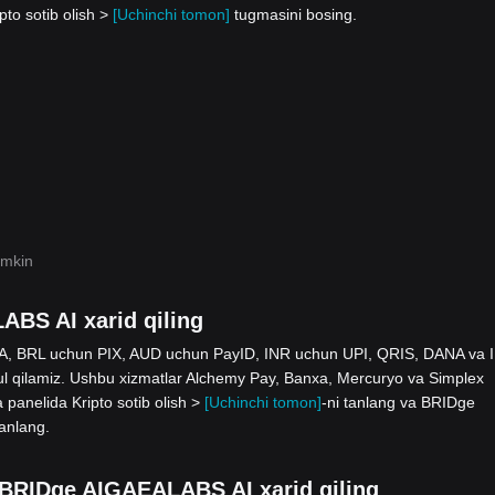
pto sotib olish >
[Uchinchi tomon]
tugmasini bosing.
umkin
ABS AI xarid qiling
 SEPA, BRL uchun PIX, AUD uchun PayID, INR uchun UPI, QRIS, DANA va 
ilamiz. Ushbu xizmatlar Alchemy Pay, Banxa, Mercuryo va Simplex
a panelida Kripto sotib olish >
[Uchinchi tomon]
-ni tanlang va BRIDge
anlang.
an BRIDge AIGAEALABS AI xarid qiling