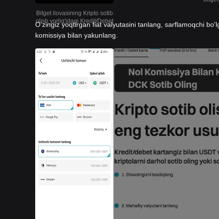
Bitget ilovasining Kripto sotib
olish yorlig'idagi Kredit/Debet
O'zingiz yoqtirgan fiat valyutasini tanlang, sarflamoqchi bo'l
komissiya bilan yakunlang.