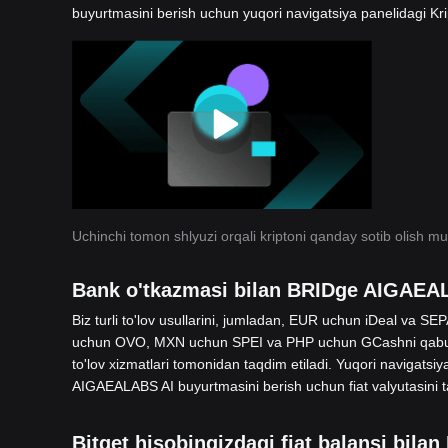
buyurtmasini berish uchun yuqori navigatsiya panelidagi Kri
Uchinchi tomon shlyuzi orqali kriptoni qanday sotib olish m
Bank o'tkazmasi bilan BRIDge AIGAEAL
Biz turli to'lov usullarini, jumladan, EUR uchun iDeal va
uchun OVO, MXN uchun SPEI va PHP uchun GCashni qabul q
to'lov xizmatlari tomonidan taqdim etiladi. Yuqori navigatsiy
AIGAEALABS AI buyurtmasini berish uchun fiat valyutasini t
Bitget hisobingizdagi fiat balansi bil