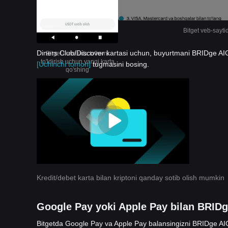
Bitget veb-sayti
Diners Club/Discover kartasi uchun, buyurtmani BRIDge AIGA
Bitget ilovasida to'lovni
to'ldirish uchun yangi karta
[Uchinchi tomon]
tugmasini bosing.
qo'shing
Kredit/debet karta bilan kriptoni qanday sotib olish mumkin
Google Pay yoki Apple Pay bilan BRID
Bitgetda Google Pay va Apple Pay balansingizni BRIDge A