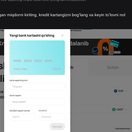
gan miqdorni kiriting, kredit kartangizni bog'lang va keyin to'lovni nol