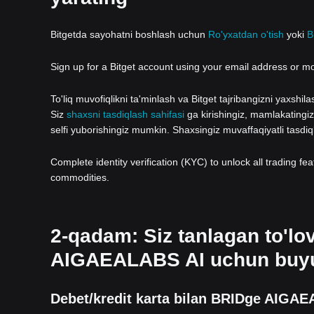
Bitgetda sayohatni boshlash uchun
Ro'yxatdan o'tish
yoki
B
Sign up for a Bitget account using your email address or m
To'liq muvofiqlikni ta'minlash va Bitget tajribangizni yaxshi
Siz
shaxsni tasdiqlash sahifasi
ga kirishingiz, mamlakatingizn
selfi yuborishingiz mumkin. Shaxsingiz muvaffaqiyatli tasdi
Complete identity verification (KYC) to unlock all trading fe
commodities.
2-qadam: Siz tanlagan to'lo
AIGAEALABS AI uchun buyu
Debet/kredit karta bilan BRIDge AIGAE