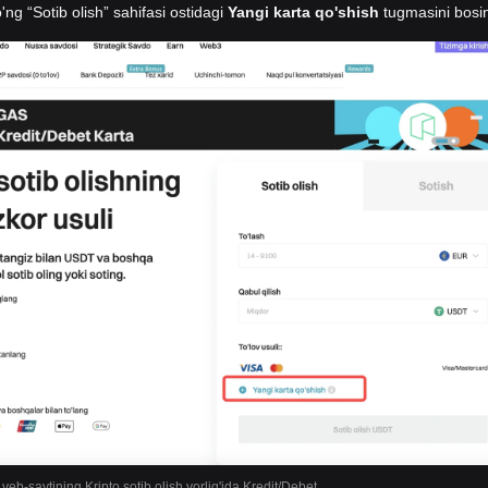
'ng “Sotib olish” sahifasi ostidagi
Yangi karta qo'shish
tugmasini bosi
 veb-saytining Kripto sotib olish yorlig'ida Kredit/Debet