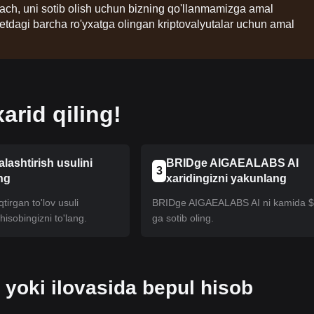
lgach, uni sotib olish uchun bizning qo'llanmamizga amal
etdagi barcha ro'yxatga olingan kriptovalyutalar uchun amal
rid qiling!
alashtirish usulini
BRIDge AIGAEALABS AI
3
ng
xaridingizni yakunlang
tirgan to'lov usuli
BRIDge AIGAEALABS AI ni kamida 
isobingizni to'lang.
ga sotib oling.
 yoki ilovasida bepul hisob