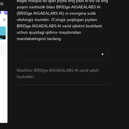
Bitget mavjud boʻlgan joyda eng past to'lov va eng
ng.
yuqori xavfsizlik bilan BRIDge AIGAEALABS AI
(BRIDge AIGAEALABS AI) ni osongina sotib
olishingiz mumkin. O'zingiz yoqtirgan joydan
BRIDge AIGAEALABS AI xarid qilishni boshlash
uchun quyidagi qidiruv maydonidan
mamlakatingizni tanlang:
Mashhur BRIDge AIGAEALABS AI xarid qilish
hududlari.