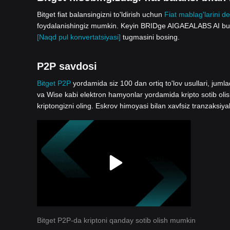
Bitget fiat balansingizni to'ldirish uchun
Fiat mablag'larini de
foydalanishingiz mumkin. Keyin BRIDge AIGAEALABS AI buyur
[Naqd pul konvertatsiyasi]
tugmasini bosing.
P2P savdosi
Bitget P2P
yordamida siz 100 dan ortiq to'lov usullari, jum
va Wise kabi elektron hamyonlar yordamida kripto sotib oli
kriptongizni oling. Eskrov himoyasi bilan xavfsiz tranzaksiya
Bitget P2P-da kriptoni qanday sotib olish mumkin