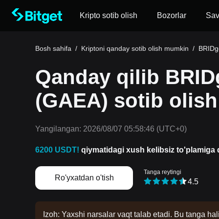
Kripto sotib olish
Bozorlar
Sa
Bosh sahifa
/
Kriptoni qanday sotib olish mumkin
/
BRIDge
Qanday qilib BRI
(GAEA) sotib olis
Yangilangan:
2026/08/07 05:58:46
(UTC+0)
6200 USDT!
qiymatidagi xush kelibsiz to'plamiga d
Tanga reytingi
Ro'yxatdan o'tish
4.5
Izoh: Yaxshi narsalar vaqt talab etadi. Bu tanga hal