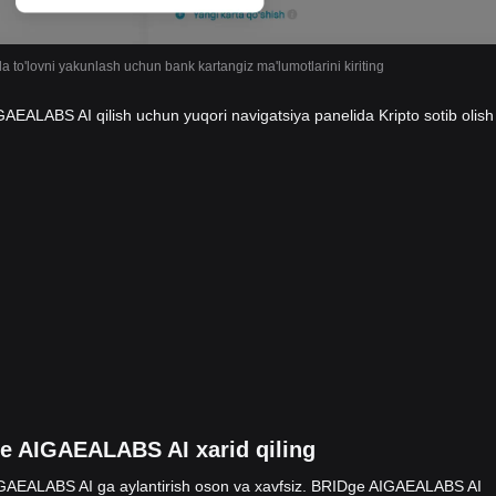
da to'lovni yakunlash uchun bank kartangiz ma'lumotlarini kiriting
EALABS AI qilish uchun yuqori navigatsiya panelida Kripto sotib olish
ge AIGAEALABS AI xarid qiling
IGAEALABS AI ga aylantirish oson va xavfsiz. BRIDge AIGAEALABS AI