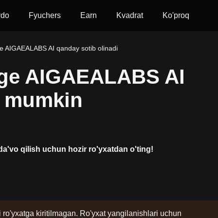
vdo
Fyuchers
Earn
Kvadrat
Ko'proq
 AIGAEALABS AI qanday sotib olinadi
Dge AIGAEALABS AI
h mumkin
a'vo qilish uchun hozir ro'yxatdan o'ting!
i ro'yxatga kiritilmagan. Ro'yxat yangilanishlari uchun