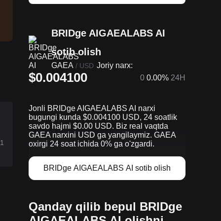
BRIDge AIGAEALABS AI
sotib olish
GAEA
Joriy narx:
/
USD
$0.004100
0
0.00%
24H
Jonli BRIDge AIGAEALABS AI narxi
bugungi kunda $0.004100 USD, 24 soatlik
savdo hajmi $0.00 USD. Biz real vaqtda
GAEA narxini USD ga yangilaymiz. GAEA
$1
oxirgi 24 soat ichida 0% ga o'zgardi.
BRIDge AIGAEALABS AI sotib olish
Qanday qilib bepul BRIDge
AIGAEALABS AI olishni