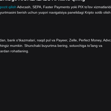
pozit qilish
Advcash, SEPA, Faster Payments yoki PIX to'lov xizmatlari
tmasini berish uchun yuqori navigatsiya panelidagi Kripto sotib olish
ladan, bank o'tkazmalari, naqd pul va Payeer, Zelle, Perfect Money, Adv
shingiz mumkin. Shunchaki buyurtma bering, sotuvchiga to'lang va
lardan rohatlaning.