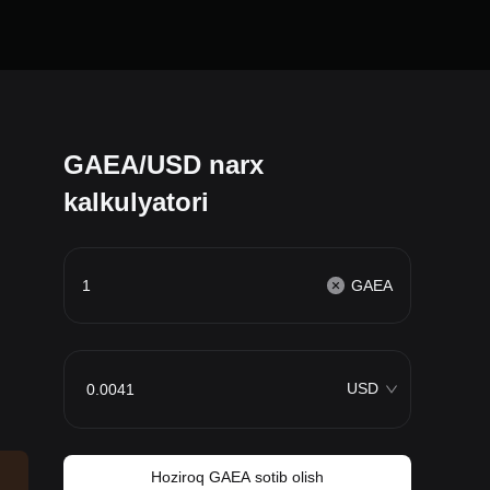
GAEA/USD narx
kalkulyatori
GAEA
USD
Hoziroq GAEA sotib olish