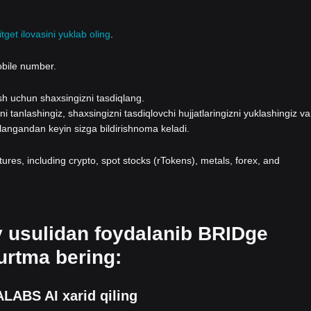
itget ilovasini yuklab oling
.
obile number.
lash uchun shaxsingizni tasdiqlang.
i tanlashingiz, shaxsingizni tasdiqlovchi hujjatlaringizni yuklashingiz va
qlangandan keyin sizga bildirishnoma keladi.
atures, including crypto, spot stocks (rTokens), metals, forex, and
v usulidan foydalanib BRIDge
rtma bering:
ALABS AI xarid qiling