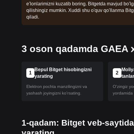
e'lonlarimizni kuzatib boring. Bitgetda mavjud bo'
qilishingiz mumkin. Xuddi shu o'quv qo'llanma Bitg
qiladi.
3 oson qadamda GAEA xa
Bepul Bitget hisobingizni
Moliy
1
2
yarating
tanla
Elektron pochta manzilingizni va
O'zingiz yoq
yashash joyingizni ko'rsating.
yordamida h
1-qadam: Bitget veb-saytida
yarating